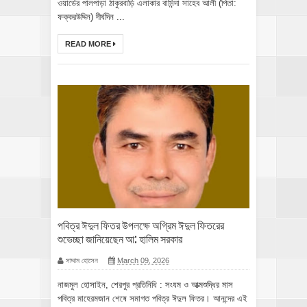
ওয়ার্ডের পালপাড়া ঠাকুরবাড়ি এলাকার বাসিন্দা সাহেব আলী (পিতা:
ফক্করউদ্দিন) দীর্ঘদিন ...
READ MORE
পবিত্র ঈদুল ফিতর উপলক্ষে অগ্রিম ঈদুল ফিতরের
শুভেচ্ছা জানিয়েছেন আ: হালিম সরকার
সাদ্দাম হোসেন
March 09, 2026
নাজমুল হোসাইন, শেরপুর প্রতিনিধি : সংযম ও আত্মশুদ্ধির মাস
পবিত্র মাহেরমজান শেষে সমাগত পবিত্র ঈদুল ফিতর। আনন্দের এই