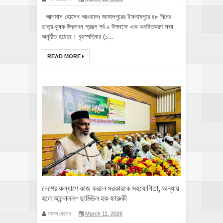
আলমাস হোসেন আওয়ালঃ জামালপুরের ইসলামপুরে ৪৮ দিনের
ছাত্র-কৃষক উদ্ভাবন প্রকল্প পর্ব-২ উপলক্ষে এক অবহিতকরণ সভা
অনুষ্ঠিত হয়েছে। বৃহস্পতিবার (১...
READ MORE
দেশের কল্যাণে কাজ করলে সরকারকে সহযোগিতা, অন্যায়
হলে আন্দোলন- ছামিউল হক ফারুকী
সাদ্দাম হোসেন
March 11, 2026