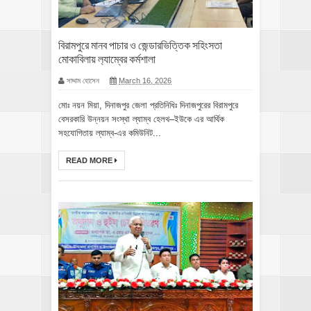
বিরামপুরে মানব পাচার ও জেন্ডারভিত্তিক সহিংসতা
মোকাবিলায় ল‍্যাম্বের কর্মশালা
সাদ্দাম হোসেন
March 16, 2026
মোঃ নয়ন মিয়া, দিনাজপুর জেলা প্রতিনিধিঃ ‎দিনাজপুরের বিরামপুরে
বেসরকারি উন্নয়ন সংস্থা ল্যাম্ব হেলথ–ইউকে এর আর্থিক
সহযোগিতায় ল্যাম্ব-এর কমিউনিট...
READ MORE