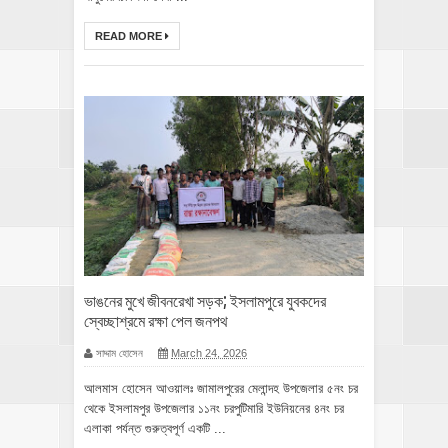
READ MORE
ভাঙনের মুখে জীবনরেখা সড়ক; ইসলামপুরে যুবকদের
স্বেচ্ছাশ্রমে রক্ষা পেল জনপথ
সাদ্দাম হোসেন
March 24, 2026
আলমাস হোসেন আওয়ালঃ জামালপুরের মেলান্দহ উপজেলার ৫নং চর
থেকে ইসলামপুর উপজেলার ১১নং চরপুটিমারি ইউনিয়নের ৪নং চর
এলাকা পর্যন্ত গুরুত্বপূর্ণ একটি ...