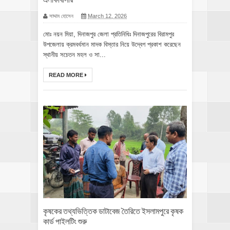
সাদ্দাম হোসেন
March 12, 2026
মোঃ নয়ন মিয়া, দিনাজপুর জেলা প্রতিনিধিঃ দিনাজপুরের বিরামপুর
উপজেলায় ক্রমবর্ধমান মাদক বিস্তার নিয়ে উদ্বেগ প্রকাশ করেছেন
স্থানীয় সচেতন মহল ও সা...
READ MORE
কৃষকের তথ্যভিত্তিক ডাটাবেজ তৈরিতে ইসলামপুরে কৃষক
কার্ড পাইলটিং শুরু