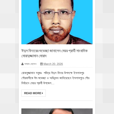
ঈদুল ফিতরের শুভেচ্ছা জানালেন মেয়র প্রার্থী সাংবাদিক
মোরাদুজ্জামান মোরাদ
সাদ্দাম হোসেন
March 20, 2026
রোকনুজ্জামান সবুজঃ পবিত্র ঈদুল ফিতর উপলক্ষে ইসলামপুর
পৌরবাসীকে ঈদ শুভেচ্ছা ও অভিনন্দন জানিয়েছেন ইসলামপুরে পৌর
নির্বাচনে মেয়র প্রার্থী উপজেল...
READ MORE