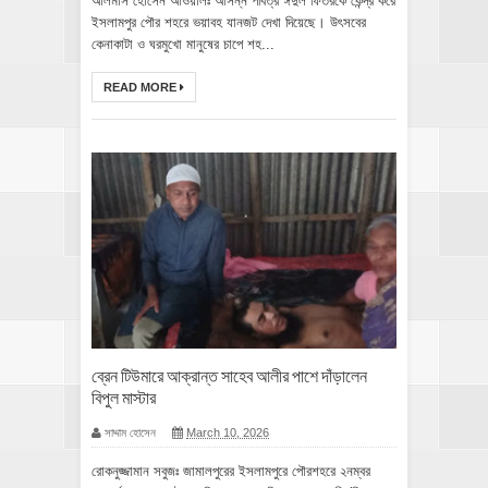
আলমাস হোসেন আওয়ালঃ ‎আসন্ন পবিত্র ঈদুল ফিতরকে কেন্দ্র করে
ইসলামপুর পৌর শহরে ভয়াবহ যানজট দেখা দিয়েছে। উৎসবের
কেনাকাটা ও ঘরমুখো মানুষের চাপে শহ...
READ MORE
ব্রেন টিউমারে আক্রান্ত সাহেব আলীর পাশে দাঁড়ালেন
বিপুল মাস্টার
সাদ্দাম হোসেন
March 10, 2026
রোকনুজ্জামান সবুজঃ জামালপুরের ইসলামপুরে পৌরশহরে ২নম্বর