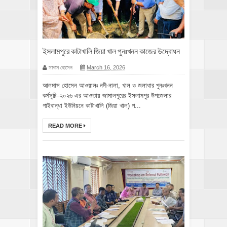
ইসলামপুরে কাটাখালি জিয়া খাল পুনঃখনন কাজের উদ্বোধন
সাদ্দাম হোসেন
March 16, 2026
আলমাস হোসেন আওয়ালঃ নদী-নালা, খাল ও জলাধার পুনঃখনন
কর্মসূচি–২০২৬ এর আওতায় জামালপুরের ইসলামপুর উপজেলার
গাইবান্ধা ইউনিয়নে কাটাখালি (জিয়া খাল) প...
READ MORE