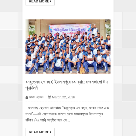
READ MORE
‎বন্ধুত্বের ২৭ বছর; ইসলামপুরে ৯৯ ব্যাচের জমকালো ঈদ
পুনর্মিলনী ‎​
সাদ্দাম হোসেন
March 22, 2026
‎আলমাছ হোসেন আওয়ালঃ ​“বন্ধুত্বের ২৭ বছর, আবার মাঠে এক
সাথে”—এই স্লোগানকে সামনে রেখে জামালপুরের ইসলামপুরে
রবিবার (২২ মার্চ) অনুষ্ঠিত হয়ে গে...
READ MORE