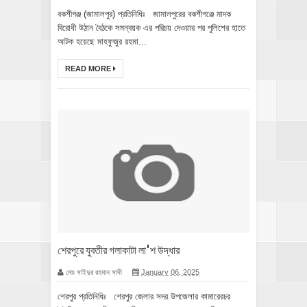
বকশীগঞ্জ (জামালপুর) প্রতিনিধিঃ জামালপুরের বকশীগঞ্জে মাদক
বিরোধী উঠান বৈঠকে সমন্বয়ক এর পরিচয় দেওয়ার পর পুলিশের হাতে
আটক হয়েছে মাহফুজুর রহমা...
READ MORE
শেরপুরে যুবতীর গলাকাটা লা'শ উদ্ধার
মোঃ সাইদুর রহমান সাদী
January 06, 2025
শেরপুর প্রতিনিধিঃ শেরপুর জেলার সদর উপজেলার কামারেরচর