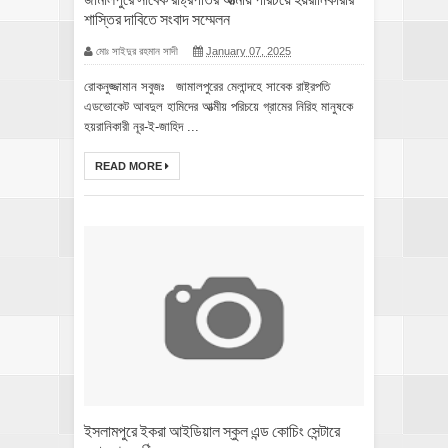
শাস্তির দাবিতে সংবাদ সম্মেলন
মোঃ সাইদুর রহমান সাদী
January 07, 2025
রোকনুজ্জামান সবুজঃ জামালপুরের মেলান্দহে সাবেক রাষ্ট্রপতি
এডভোকেট আবদুল হামিদের আত্মীয় পরিচয়ে গ্রামের নিরিহ মানুষকে
হয়রানিকারী নূর-ই-জাহিদ ...
READ MORE
ইসলামপুরে ইকরা আইডিয়াল স্কুল এন্ড কোচিং সেন্টারে