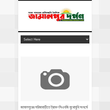
জামালপুরের সরিষাবাড়ীতে ট্রাক-সিএনজি মুখোমুখি সংঘর্ষে