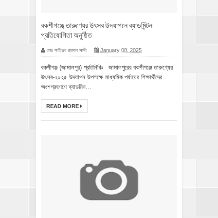
বকশীগঞ্জে তারুণ্যের উৎসব উদযাপনে ব্যাডমিন্টন
প্রতিযোগিতা অনুষ্ঠিত
মোঃ সাইদুর রহমান সাদী
January 08, 2025
বকশীগঞ্জ (জামালপুর) প্রতিনিধিঃ জামালপুরের বকশীগঞ্জে তারুণ্যের
উৎসব-২০২৫ উদযাপন উপলক্ষে মাধ্যমিক পর্যায়ের শিক্ষার্থীদের
অংশগ্রহণণে ব্যাডমিন...
READ MORE