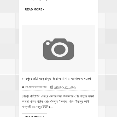
READ MORE
শেরপুরে জমি সংক্রান্ত বিরোধে থানা ও আদালতে মামলা
মোঃ সাইদুর রহমান সাদী
January 23, 2025
শেরপুর প্রতিনিধিঃ শেরপুর জেলার সদর উপজেলার পৌর শহরের কসবা
কাচারি পাড়ার বাসিন্দা মোঃ শফিকুল ইসলাম, পিতা- ইয়ানুছ আলী
পাশ্ববর্তী চরশেরপুর ইউনিয়...