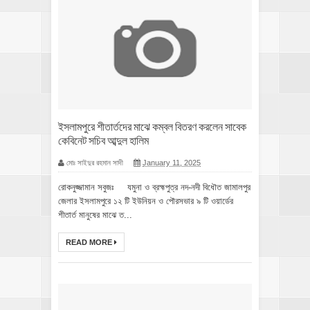
ইসলামপুরে শীতার্তদের মাঝে কম্বল বিতরণ করলেন সাবেক
কেবিনেট সচিব আব্দুল হালিম
মোঃ সাইদুর রহমান সাদী
January 11, 2025
রোকনুজ্জামান সবুজঃ যমুনা ও ব্রহ্মপুত্র নদ-নদী বিধৌত জামালপুর
জেলার ইসলামপুরে ১২ টি ইউনিয়ন ও পৌরসভার ৯ টি ওয়ার্ডের
শীতার্ত মানুষের মাঝে ত...
READ MORE