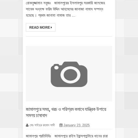
রোকনুজ্জামান সবুজঃ জামালপুরের ইসলামপুর সরকারি কলেজের
সাবেক অধ্যক্ষ ফরিদ উদ্দিন আহমেদের জানাজা নামায সম্পন্ন
হয়েছে। প্রথম জানাযা নামাজ তার ...
READ MORE
জামালপুরে সময়, খরচ ও পরিশ্রম কমাবে যান্ত্রিক উপায়ে
সমলয় চাষাবাদ
মোঃ সাইদুর রহমান সাদী
January 23, 2025
জামালপুর প্রতিনিধিঃ জামালপুরে রাইস ট্রান্সপ্লান্টারে ধানের চারা