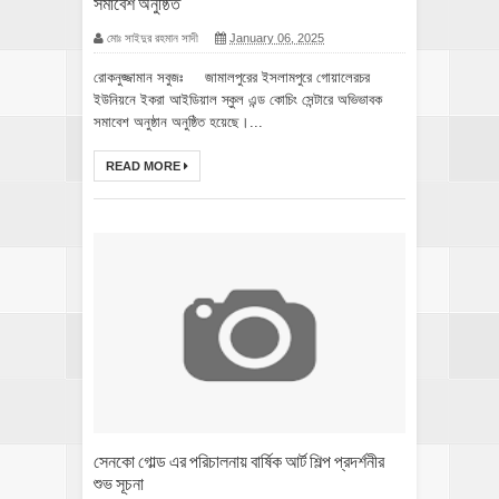
সমাবেশ অনুষ্ঠিত
মোঃ সাইদুর রহমান সাদী
January 06, 2025
রোকনুজ্জামান সবুজঃ জামালপুরের ইসলামপুরে গোয়ালেরচর
ইউনিয়নে ইকরা আইডিয়াল স্কুল এন্ড কোচিং সেন্টারে অভিভাবক
সমাবেশ অনুষ্ঠান অনুষ্ঠিত হয়েছে।...
READ MORE
সেনকো গোল্ড এর পরিচালনায় বার্ষিক আর্ট শিল্প প্রদর্শনীর
শুভ সূচনা