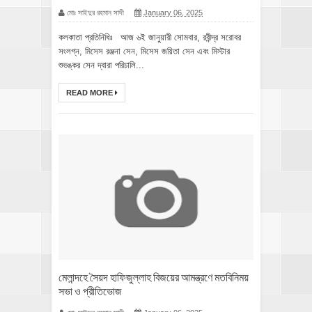
মোঃ সাইদুর রহমান সাদী
January 06, 2025
কলকাতা প্রতিনিধিঃ আজ ৬ই জানুয়ারী সোমবার, রবীন্দ্র সরোবর
সংলগ্ন, মিসেস রঞ্জনা সেন, মিসেস জয়িতা সেন এবং মিস্টার
শুভঙ্কর সেন দ্বারা পরিচালি...
READ MORE
মেলান্দহে সৈয়দ হাফিজুল্লাহ বিজয়ের আমন্ত্রণে মতবিনিময়
সভা ও প্রীতিভোজ