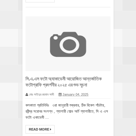
সি.এ.এস ফটো অ্যাকাডেমী আয়োজিত আন্তর্জাতিক
ফটোগ্রাফি প্রদর্শনীর ২০২৫ এর শুভ সূচনা
মোঃ সাইদুর রহমান সাদী
January 04, 2025
কলকাতা প্রতিনিধিঃ ৩রা জানুয়ারী শুক্রবার, ঠিক বিকেল পাঁচটায়,
রবীন্দ্র সরোবর সংলগ্ন , গ্যালারী গোল্ড আর্ট গ্যালারীতে, সি এ এস
ফটো একাডেমী ...
READ MORE