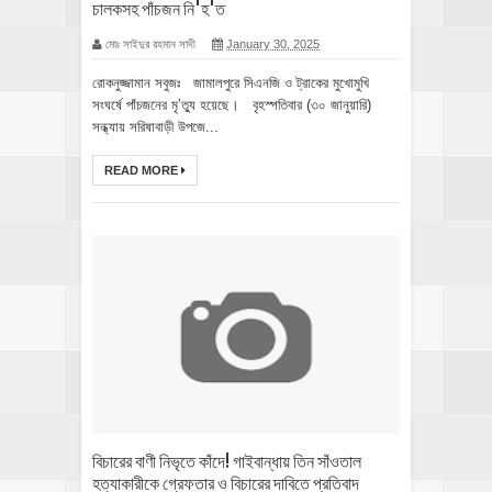
চালকসহ পাঁচজন নি'হ'ত
মোঃ সাইদুর রহমান সাদী
January 30, 2025
রোকনুজ্জামান সবুজঃ জামালপুরে সিএনজি ও ট্রাকের মুখোমুখি
সংঘর্ষে পাঁচজনের মৃ’ত্যু হয়েছে। বৃহস্পতিবার (৩০ জানুয়ারি)
সন্ধ্যায় সরিষাবাড়ী উপজে...
READ MORE
বিচারের বাণী নিভৃতে কাঁদে! গাইবান্ধায় তিন সাঁওতাল
হত্যাকারীকে গ্রেফতার ও বিচারের দাবিতে প্রতিবাদ