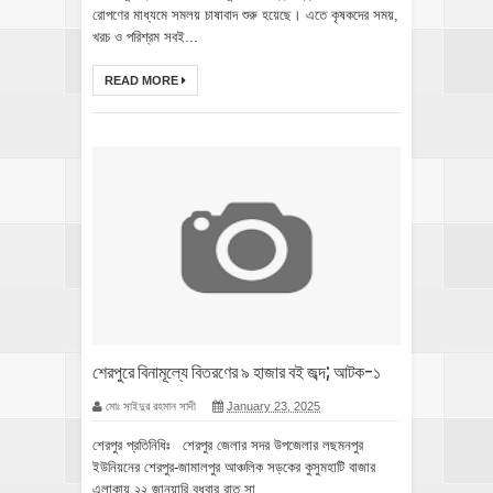
রোপণের মাধ্যমে সমলয় চাষাবাদ শুরু হয়েছে। এতে কৃষকদের সময়,
খরচ ও পরিশ্রম সবই...
READ MORE
শেরপুরে বিনামূল্যে বিতরণের ৯ হাজার বই জব্দ; আটক-১
মোঃ সাইদুর রহমান সাদী
January 23, 2025
শেরপুর প্রতিনিধিঃ শেরপুর জেলার সদর উপজেলার লছমনপুর
ইউনিয়নের শেরপুর-জামালপুর আঞ্চলিক সড়কের কুসুমহাটি বাজার
এলাকায় ২২ জানুয়ারি বুধবার রাত সা...