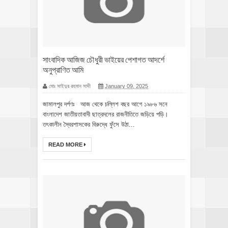
সাংবাদিক আজিজ চৌধুরী ভাইয়ের পেশাগত আদর্শে
অনুপ্রাণিত আমি
মোঃ সাইদুর রহমান সাদী
January 09, 2025
জামালপুর দর্পণঃ আজ থেকে চল্লিশ বছর আগে ১৯৮৬ সনে
বাংলাদেশ জাতীয়তাবাদী ছাত্রদলের রাজনীতিতে জড়িয়ে পড়ি।
তৎকালীন স্বৈরশাসকের বিরুদ্ধে ফুঁসে উঠা...
READ MORE