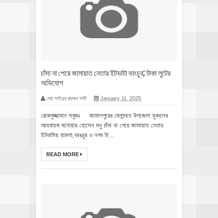
চাঁদা না পেয়ে জামায়াত নেতার ইটভাটা ভাংচুর; টাকা লুটের
অভিযোগ
মোঃ সাইদুর রহমান সাদী
January 11, 2025
রোকনুজ্জামান সবুজঃ জামালপুরের মেলান্দহে উপজেলা যুবদলের
আহবায়ক মনোয়ার হোসেন মনু চাঁদা না পেয়ে জামায়াত নেতার
ইটভাটায় হামলা,ভাঙচুর ও নগদ টা...
READ MORE