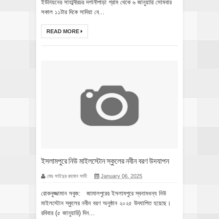
ইউনিয়নের সাহাব্দীরচর দশানীপাড়া গ্রাম থেকে ৬ জানুয়ারি সোমবার
সকাল ১১টার দিকে সাদিয়া বে...
READ MORE
ইসলামপুরে নিউ মাইলস্টোন স্কুলের নবীন বরণ উদযাপন
মোঃ সাইদুর রহমান সাদী
January 06, 2025
রোকনুজ্জামান সবুজ: জামালপুরের ইসলামপুরে স্বনামধন্য নিউ
মাইলস্টোন স্কুলের নবীন বরণ অনুষ্ঠান ২০২৫ উদযাপিত হয়েছে।
রবিবার (৫ জানুয়ারি) দিন...