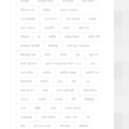
চট্টগ্রাম
চট্টগ্রাম বিভাগ
চাল উদ্ধার
চাল বিতরণ
চিকিৎসা সেবা
চিনিকল
চুড়ান্ত মনোনয়ন
চেক জালিয়াতি
চেক বিতরণ
চোর আতঙ্ক
ছড়ারস
ছাত্র সমাবেশ
ছাত্রলীগ
জনপথ
জমি দখল
জরিমানা
জা
জাতীয়
জাতীয় নির্বাচন
জাতীয় পার্টি
জামায়াতে ইসলামী
জামালপুর
জামালপুর প্রেসক্লাব
জামালপুর সদর
জামিন
জালানি
জুয়া
জুয়াখেলা
জুলাই আন্দোলন
জুলাই গণঅভ্যুত্থান দিবস ২০২৬
জেল
জেলা পরিষদ
জেসমিন
জেসমিন প্রকল্প
জ্বালানী তেল
ঝিনাইগাতী
টাঙ্গাইল
ট্রেন
ডিসি
ডেঙ্গু
ড্রাম বিতরণ
ঢাকা
ত্রাণ প্রতিমন্ত্রী
ত্রাণ বিতরণ
দরপত্র
দশআনি
দাদুভাই
দাবী
দিনাজপুর
দুদক
দুর্নীতি
দুর্যোগ
দুর্যোগ প্রশমন
দেওয়ানগঞ্জ
দোয়া মাহফিল
দোস্ত এইড
ধর্ম
ধর্ষণ
ধান-চাল সংগ্রহ
নদী ভাঙ্গন
নদীভাঙ্গন