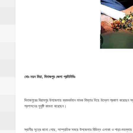
ঝিনাইগাতী থানাকে পিকআপ ভ্যান উপহার
ইসলামপুরে ব্রহ্মপুত্র নদের ভাঙ্গন; চোখের সামনেই
মনটা আমার কেন যে ভালো লাগে না?- আতিকুর র
ঝিনাইগাতীতে ভাতিজাদের হামলায় চাচী নিহত; হত্য
‎ইসলামপুরে এতিমখানার কমিটি নিয়ে হট্টগোল, সমা
আমরা সবই করতে চাই, তবে আমাদের হাত-পা বাঁধা; শ
মোঃ নয়ন মিয়া, দিনাজপুর জেলা প্রতিনিধিঃ
ইসলামপুরে আর্থিক সাক্ষরতা ও লেনদেনে নিরাপত্ত
ইসলামপুরে কাঁসা শিল্প উন্নয়ন কমিটি ঘোষণা- স
দিনাজপুরের বিরামপুর উপজেলায় ক্রমবর্ধমান মাদক বিস্তার নিয়ে উদ্বেগ প্রকাশ করেছে
প্রশাসনের সুদৃষ্টি কামনা করেছেন।
​ইসলামপুর মহলগিরী উচ্চ বিদ্যালয়ে নজিরবিহীন জা
ইসলামপুরে তৃতীয় লিঙ্গ জনগোষ্ঠীর সক্ষমতা উন্নয়ন
স্থানীয় সূত্রে জানা গেছে, সাম্প্রতিক সময়ে উপজেলার বিভিন্ন এলাকা ও পাড়া-মহল্লায়