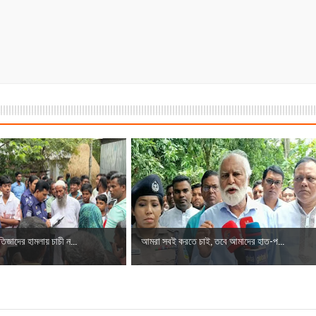
িজাদের হামলায় চাচী ন...
আমরা সবই করতে চাই, তবে আমাদের হাত-প...