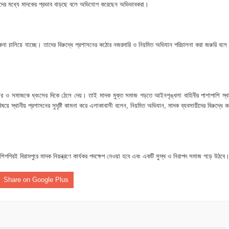
নপির হলেও শাস্তি আরও বেশি হবে” — এমপি মাহমুদুল হক রুবেল
 ও তরুণদের মধ্যে মাদকের প্রভাব বাড়ছে বলে অভিযোগ করেছেন অভিভাবকরা।
ীর্ষে খন্দকার মাহবুব হাসান দিপন
াকেনা চালিয়ে যাচ্ছে। তাদের বিরুদ্ধে প্রশাসনের কঠোর নজরদারি ও নিয়মিত অভিযান পরিচালনা করা জরুরি বলে
ে মধ্যরাতে তাণ্ডব,গরু,স্বর্ণালঙ্কারসহ বিপুল টাকা লুট
 বাবু এমপির উন্নয়নের ধারায় স্বাস্থ্যসেবায় নতুন দিগন্ত
ে উত্তপ্ত ইসলামপুর
িবার ও সমাজকে ধ্বংসের দিকে ঠেলে দেয়। তাই মাদক মুক্ত সমাজ গড়তে আইনশৃঙ্খলা বাহিনীর পাশাপাশি স্থ
 স্থানীয় প্রশাসনের সুদৃষ্টি কামনা করে এলাকাবাসী বলেন, নিয়মিত অভিযান, মাদক ব্যবসায়ীদের বিরুদ্ধে 
গগিরই বিরামপুরে মাদক নিয়ন্ত্রণে কার্যকর পদক্ষেপ নেওয়া হবে এবং একটি সুস্থ ও নিরাপদ সমাজ গড়ে উঠবে
Share on Google Plus