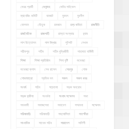
মেয়র প্রার্থী
মেলান্দহ
মোটর সাইকেল
ম্যানেজিং কমিটি
যানজট
যুবদল
যুবলীগ
যোগদান
যৌতুক
রমজান
রম্য কবিতা
রাজনীতি
রাজনৈতিক
রাজশাহী
রাস্তা সংস্কার
র‍্যাব
লাশ উত্তোলন
লাশ উদ্ধার
লুটপাট
লেখক
শরীফপুর
শহীদ
শহীদ বুদ্ধিজীবী
শাহাদাত বার্ষিকী
শিক্ষা
শিক্ষা প্রতিষ্ঠান
শিলা বৃষ্টি
শুভেচ্ছা
শুভেচ্ছা ক্লাস
শেখ রাসেল
শেরপুর
শোক
শোভাযাত্রা
শ্রমিক দল
সকল
সকল খবর
সংঘর্ষ
সচিব
সচেতনা
সড়ক অবরোধ
সড়ক দুর্ঘটনা
সংবর্ধনা
সংবাদ সম্মেলন
সভা
সমকামী
সমাজসেবা
সমাবেশ
সম্মাননা
সম্মেলন
সরিষাবাড়ি
সরিষাবাড়ী
সহযোগিতা
সাতক্ষীরা
সাংবাদিক
সাবেক সচিব
সারাদেশ
সালিশী