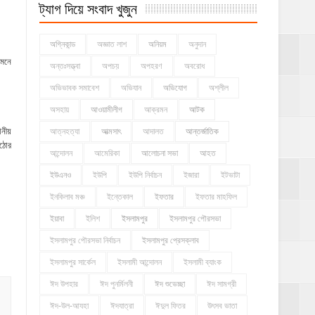
ট্যাগ দিয়ে সংবাদ খুজুন
অগ্নিকান্ড
অজ্ঞাত লাশ
অনিয়ম
অনুদান
 মনে
অন্তঃসত্ত্বা
অপচয়
অপহরণ
অবরোধ
অভিভাবক সমাবেশ
অভিযান
অভিযোগ
অশ্লীল
অসহায়
আওয়ামীলীগ
আক্রমন
আটক
ানীয়
আত্নহত্যা
আত্মসাৎ
আদালত
আন্তর্জাতিক
কঠোর
আন্দোলন
আমেরিকা
আলোচনা সভা
আহত
ইউএনও
ইউপি
ইউপি নির্বাচন
ইজারা
ইটভাটা
ইনকিলাব মঞ্চ
ইন্তেকাল
ইফতার
ইফতার মাহফিল
।
ইয়াবা
ইলিশ
ইসলামপুর
ইসলামপুর পৌরসভা
ইসলামপুর পৌরসভা নির্বাচন
ইসলামপুর প্রেসক্লাব
ইসলামপুর সার্কেল
ইসলামী আন্দোলন
ইসলামী ব্যাংক
ঈদ উপহার
ঈদ পুনর্মিলনী
ঈদ শুভেচ্ছা
ঈদ সামগ্রী
ঈদ-উল-আযহা
ঈদযাত্রা
ঈদুল ফিতর
উৎসব ভাতা