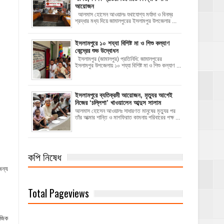
আয়োজন
‎​আলমাস হোসেন আওয়ালঃ‎ ‎​যথাযোগ্য মর্যাদা ও বিনম্র
শ্রদ্ধার মধ্য দিয়ে জামালপুরের ইসলামপুর উপজেলার ...
ইসলামপুরে ১০ শয্যা বিশিষ্ট মা ও শিশু কল্যাণ
কেন্দ্রের শুভ উদ্বোধন
ইসলামপুর (জামালপুর) প্রতিনিধি: জামালপুরের
ইসলামপুর উপজেলায় ১০ শয্যা বিশিষ্ট মা ও শিশু কল্যাণ ...
‎ইসলামপুরে ব্যতিক্রমী আয়োজন, মৃত্যুর আগেই
নিজের ‘চল্লিশা’ খাওয়ালেন আব্দুস সালাম
আলমাস হোসেন আওয়ালঃ ‎​সাধারণত মানুষের মৃত্যুর পর
তাঁর আত্মার শান্তি ও মাগফিরাত কামনায় পরিবারের পক্ষ ...
কপি নিষেধ
জন্য
Total Pageviews
াজিক