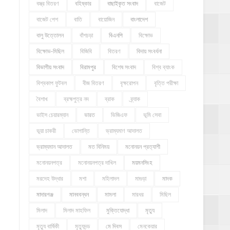
বস্ত্র বিতরণ
বহিষ্কার
বাছাইকৃত সংবাদ
বাজেট
বাজেট পেশ
বাতি
বায়োজিন
বাংলাদেশ
বালু উত্তোলন
বাঁশচড়া
বিএনপি
বিক্ষোভ
বিক্ষোভ-মিছিল
বিজিবি
বিতরণ
বিদায় সংবর্ধনা
বিভাগীয় সংবাদ
বিরামপুর
বিশেষ সংবাদ
বিশ্ব ব্যাংক
বিশ্বকাপ ফুটবল
বীজ বিতরণ
বৃক্ষরোপন
বৃত্তি পরীক্ষা
বৈশাখ
ব্রহ্মপুত্র নদ
ব্রাক
ব্র্যাক
ভাইস চেয়ারম্যান
ভারত
ভিজিএফ
ভূমি সেবা
ভূয়া চাকরী
ভোগান্তি
ভ্রাম্যমাণ আদালত
ভ্রাম্যমান আদালত
মত বিনিময়
মনোনয়ন প্রত্যাশী
মনোনয়নপত্র
মনোনয়নপত্র দাখিল
ময়মনসিংহ
মরদেহ উদ্ধার
মশা
মহিলাদল
মাগুড়া
মাদক
মাদারগঞ্জ
মানববন্ধন
মামলা
মারধর
মিছিল
মিলাদ
মিলাদ মাহফিল
মুক্তিযোদ্ধা
মৃত্যু
মৃত্যু বার্ষিকী
মৃত্যুদন্ড
মে দিবস
মেনকেয়ার