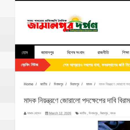
হোম
জামালপুর
বিশেষ সংবাদ
রাজনীতি
শিক্ষা
ব্রেকিং নিউজ
ইসলামপুরে সাপধরী ইউনিয়নকে যমুনার পেট থেকে 
‎ইসলামপুরে ‘জুলাই গণঅভ্যুত্থান দিবস ২০২৬’ পা
Home
/
জাতীয়
/
দিনাজপুর
/
বিরামপুর
/
মাদক
/
মাদক নিয়ন্ত্রণে জোরালো পদক
ইসলামপুরে ১০ শয্যা বিশিষ্ট মা ও শিশু কল্যাণ কেন
মাদক নিয়ন্ত্রণে জোরালো পদক্ষেপের দাবি বিরা
‎ইসলামপুরে ব্যতিক্রমী আয়োজন, মৃত্যুর আগেই ন
সাদ্দাম হোসেন
March 12, 2026
জাতীয়
,
দিনাজপুর
,
বিরামপুর
,
মাদক
পিতার নাম সংশোধন সংক্রান্ত এফিডেভিট