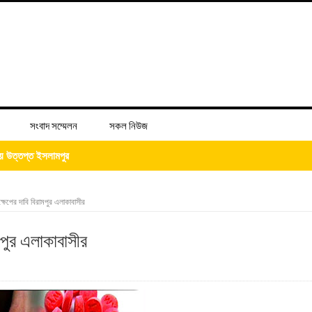
সংবাদ সম্মেলন
সকল নিউজ
উদ্ধার করাই আমার স্বপ্ন-- সাংবাদিক আজিজুর রহমান চৌধুরী
লিত, শিক্ষা প্রতিষ্ঠানগুলোতে দিনব্যাপী নানা আয়োজন
্ষেপের দাবি বিরামপুর এলাকাবাসীর
্দ্রের শুভ উদ্বোধন
মপুর এলাকাবাসীর
িজের ‘চল্লিশা’ খাওয়ালেন আব্দুস সালাম