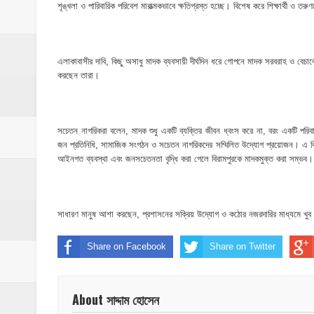
মাদকের ব্যাপারে কোনো সুপারিশ চলবে না, বিএ
শৃঙ্খলা ও পারিবারিক পরিবেশ মারাত্মকভাবে ক্ষতিগ্রস্ত হচ্ছে। বিশেষ করে শিক্ষার্থী
‎পার্থশী ইউপি নির্বাচনে চেয়ারম্যান পদে আলোচনার শ
এলাকাবাসীর দাবি, কিছু অসাধু মাদক ব্যবসায়ী দীর্ঘদিন ধরে গোপনে মাদক সরবরাহ ও বেচ
​ইসলামপুরে পূর্বশত্রুতার জেরে প্রতিপক্ষের বসতঘর
করছেন তারা।
‎ইসলামপুর স্বাস্থ্য কমপ্লেক্স ১০১ শয্যায় উন্নীত,
শেষ আশ্রয়েও দখলের থাবা, কবরস্থানের জমি নিয়
সচেতন নাগরিকরা বলেন, মাদক শুধু একটি ব্যক্তির জীবন ধ্বংস করে না, বরং একটি পর
জন প্রতিনিধি, সামাজিক সংগঠন ও সচেতন নাগরিকদের সম্মিলিত উদ্যোগ প্রয়োজন। এ বিষয়ে
আইনগত ব্যবস্থা এবং জনসচেতনতা বৃদ্ধি করা গেলে বিরামপুরকে মাদকমুক্ত করা সম্ভব।
সাধারণ মানুষ আশা করছেন, প্রশাসনের সক্রিয় উদ্যোগ ও কঠোর নজরদারির মাধ্যমে খুব শি
Share on Facebook
Share on Twitter
About সাদ্দাম হোসেন