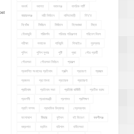
নববর্ষ
নবাগত
নবাবগঞ্জ
নাগরিক পার্টি
ost
নারায়নগঞ্জ
নারী নির্যাতন
নালিতাবাড়ী
নি'হ'ত
নিখোঁজ
নির্বাচন
নির্যাতন
নিষেধাজ্ঞা
নিহত
নৌকাডুবি
পরিদর্শন
পরিবার পরিকল্পনা
পরিবেশ দিবস
পরীক্ষা
পলাতক
পানিবন্দি
পিআইও
পুরস্কার
পুলিশ
পুলিশ সুপার
পুষ্টি
পূজা
পৌর প্রার্থী
পৌরসভা
পৌরসভা নির্বাচন
প্রকল্প
প্রকাশিত সংবাদের প্রতিবাদ
প্রক্সি
প্রচারণা
প্রচ্ছদ
প্রজনন
প্রণোদনা
প্রতারক
প্রতারণা
প্রতিবাদ
প্রতিবাদ সভা
প্রতিষ্ঠা বার্ষিকী
প্রতীক বরাদ্দ
প্রদর্শনী
প্রধানমন্ত্রী
প্রশাসন
প্রশিক্ষণ
প্রাণি সম্পদ
প্রাথমিক বিদ্যালয়
প্রেসক্লাব
ফলোআপ
ফিচার
ফুটবল
বই বিতরণ
বকশীগঞ্জ
বজ্রপাত
বড়দিন
বরিশাল
বর্ধিতসভা