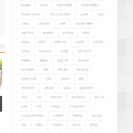
উদ্বোধন
উন্নয়ন
উন্নয়ন কমিটি
উপজেলা নির্বাচন
উপজেলা প্রশাসন
এইচ.এস.সি পরীক্ষা
এএসপি
এতিম
এনজিও
এফিডেভিট
এমপি
এসএসসি পরীক্ষা
ওয়ার্ল্ড ভিশন
কক্সবাজার
কনফিডেন্স
কবিতা
কবিরাজ
কমিটি
কমিটি গঠন
কর্মচারী
কর্মবিরতি
কর্মশালা
কর্মসংস্থান
কর্মসূচি
কর্মী সমাবেশ
কলকাতা
কারাদন্ড
কারেন্ট জাল
কালেরকন্ঠ
কালোবাজারি
কাঁসা
কাঁসা শিল্প
কিশোরগঞ্জ
কৃত্রিম সংকট
কৃষক
কৃষকদল
কৃষি
কৃষি কর্মকর্তা
কৃষি কার্ড
কেন্দুয়া
কেন্দুয়া ইউপি
ক্ষোভ
খনন
খাদ্য দিবস
খাদ্য বিতরণ
খাল খনন
খুলনা
খেলা
খেলাধূলা
গণঅভ্যুত্থান
গণঅভ্যুত্থান মিছিল
গণমিছিল
গাইবান্ধা
গাছ কর্তন
গাজা
গুনীজন
গোরস্থান
গ্রেনেড
ঘূর্ণিঝড়