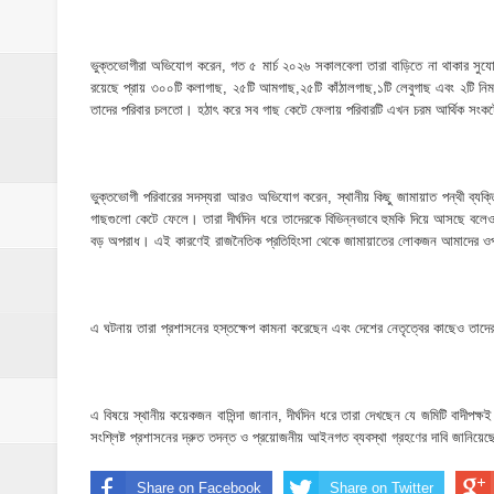
​ইসলামপুরে পূর্বশত্রুতার জেরে প্রতিপক্ষের বসতঘর
‎ইসলামপুর স্বাস্থ্য কমপ্লেক্স ১০১ শয্যায় উন্নীত,
ভুক্তভোগীরা অভিযোগ করেন, গত ৫ মার্চ ২০২৬ সকালবেলা তারা বাড়িতে না থাকার সুয
রয়েছে প্রায় ৩০০টি কলাগাছ, ২৫টি আমগাছ,২৫টি কাঁঠালগাছ,১টি লেবুগাছ এবং ২টি নি
ঝিনাইগাতী ক্ষুদ্র বণিক সমবায় সমিতির বার্ষিক সা
তাদের পরিবার চলতো। হঠাৎ করে সব গাছ কেটে ফেলায় পরিবারটি এখন চরম আর্থিক সংক
‎পানি সম্পদ মন্ত্রণালয়ের সংসদীয় স্থায়ী কমিটির
ভুক্তভোগী পরিবারের সদস্যরা আরও অভিযোগ করেন, স্থানীয় কিছু জামায়াত পন্থী 
‎ইসলামপুরে ‘জুলাই গণঅভ্যুত্থান দিবস ২০২৬’ পা
গাছগুলো কেটে ফেলে। তারা দীর্ঘদিন ধরে তাদেরকে বিভিন্নভাবে হুমকি দিয়ে আসছে ব
বড় অপরাধ। এই কারণেই রাজনৈতিক প্রতিহিংসা থেকে জামায়াতের লোকজন আমাদের ওপর ব
এ ঘটনায় তারা প্রশাসনের হস্তক্ষেপ কামনা করেছেন এবং দেশের নেতৃত্বের কাছেও তাদের ন
এ বিষয়ে স্থানীয় কয়েকজন বাসিন্দা জানান, দীর্ঘদিন ধরে তারা দেখছেন যে জমিটি বাদীপ
সংশ্লিষ্ট প্রশাসনের দ্রুত তদন্ত ও প্রয়োজনীয় আইনগত ব্যবস্থা গ্রহণের দাবি জানিয়
Share on Facebook
Share on Twitter