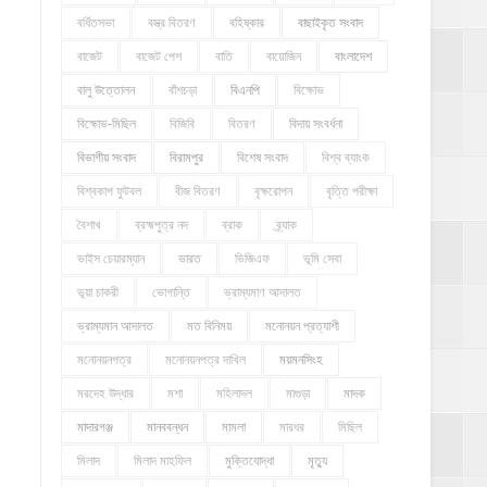
বর্ধিতসভা
বস্ত্র বিতরণ
বহিষ্কার
বাছাইকৃত সংবাদ
বাজেট
বাজেট পেশ
বাতি
বায়োজিন
বাংলাদেশ
বালু উত্তোলন
বাঁশচড়া
বিএনপি
বিক্ষোভ
বিক্ষোভ-মিছিল
বিজিবি
বিতরণ
বিদায় সংবর্ধনা
বিভাগীয় সংবাদ
বিরামপুর
বিশেষ সংবাদ
বিশ্ব ব্যাংক
বিশ্বকাপ ফুটবল
বীজ বিতরণ
বৃক্ষরোপন
বৃত্তি পরীক্ষা
বৈশাখ
ব্রহ্মপুত্র নদ
ব্রাক
ব্র্যাক
ভাইস চেয়ারম্যান
ভারত
ভিজিএফ
ভূমি সেবা
ভূয়া চাকরী
ভোগান্তি
ভ্রাম্যমাণ আদালত
ভ্রাম্যমান আদালত
মত বিনিময়
মনোনয়ন প্রত্যাশী
মনোনয়নপত্র
মনোনয়নপত্র দাখিল
ময়মনসিংহ
মরদেহ উদ্ধার
মশা
মহিলাদল
মাগুড়া
মাদক
মাদারগঞ্জ
মানববন্ধন
মামলা
মারধর
মিছিল
মিলাদ
মিলাদ মাহফিল
মুক্তিযোদ্ধা
মৃত্যু