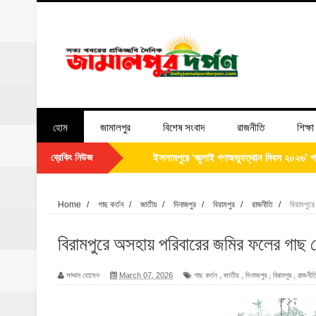
হোম
জামালপুর
বিশেষ সংবাদ
রাজনীতি
শিক্ষা
ব্রেকিং নিউজ
ইসলামপুরে ১০ শয্যা বিশিষ্ট মা ও শিশু কল্যাণ কেন
‎ইসলামপুরে ব্যতিক্রমী আয়োজন, মৃত্যুর আগেই ন
Home
/
গাছ কর্তন
/
জাতীয়
/
দিনাজপুর
/
বিরামপুর
/
রাজনীতি
/
বিরামপুর
পিতার নাম সংশোধন সংক্রান্ত এফিডেভিট
বিরামপুরে অসহায় পরিবারের জমির ফলের গাছ
ঝিনাইগাতী থানাকে পিকআপ ভ্যান উপহার
সাদ্দাম হোসেন
March 07, 2026
গাছ কর্তন
,
জাতীয়
,
দিনাজপুর
,
বিরামপুর
,
রাজনীত
ইসলামপুরে ব্রহ্মপুত্র নদের ভাঙ্গন; চোখের সামনেই