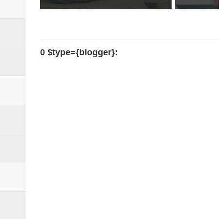
0 $type={blogger}: