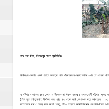
মনটা আমার কেন যে ভালো লাগে না?- আতিকুর র
ঝিনাইগাতীতে ভাতিজাদের হামলায় চাচী নিহত; হত্য
‎ইসলামপুরে এতিমখানার কমিটি নিয়ে হট্টগোল, সমা
আমরা সবই করতে চাই, তবে আমাদের হাত-পা বাঁধা; শ
ইসলামপুরে আর্থিক সাক্ষরতা ও লেনদেনে নিরাপত্ত
ইসলামপুরে কাঁসা শিল্প উন্নয়ন কমিটি ঘোষণা- স
মোঃ নয়ন মিয়া, দিনাজপুর জেলা প্রতিনিধিঃ
​ইসলামপুর মহলগিরী উচ্চ বিদ্যালয়ে নজিরবিহীন জা
দিনাজপুর জেলার একটি গ্রামে অসহায় গরিব পরিবারের দখলকৃত জমির ওপর রোপণ করা শত
ইসলামপুরে তৃতীয় লিঙ্গ জনগোষ্ঠীর সক্ষমতা উন্নয়ন
মাদকের ব্যাপারে কোনো সুপারিশ চলবে না, বিএ
এ ঘটনায় এলাকায় চরম ক্ষোভ ও উত্তেজনা বিরাজ করছে। ভুক্তভোগী পরিবার সূত্রে জ
‎পার্থশী ইউপি নির্বাচনে চেয়ারম্যান পদে আলোচনার শ
(পিতা মৃত রফিতুল্লাহ) দীর্ঘদিন ধরে প্রায় ৪৭ শতক জমি ভোগদখল করে আসছেন। ২০১১ 
আদালতের রায় পেয়েছে বলে জানা গেছে, যদিও বাস্তবে জমিটি দীর্ঘদিন ধরে বাদীপক্ষের দখ