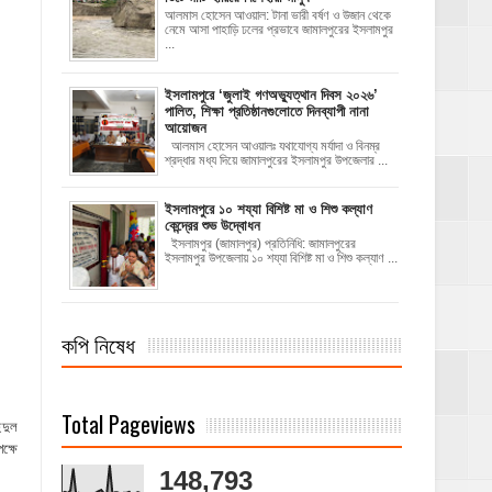
আলমাস হোসেন আওয়াল: টানা ভারী বর্ষণ ও উজান থেকে
নেমে আসা পাহাড়ি ঢলের প্রভাবে জামালপুরের ইসলামপুর
...
‎ইসলামপুরে ‘জুলাই গণঅভ্যুত্থান দিবস ২০২৬’
পালিত, শিক্ষা প্রতিষ্ঠানগুলোতে দিনব্যাপী নানা
আয়োজন
‎​আলমাস হোসেন আওয়ালঃ‎ ‎​যথাযোগ্য মর্যাদা ও বিনম্র
শ্রদ্ধার মধ্য দিয়ে জামালপুরের ইসলামপুর উপজেলার ...
ইসলামপুরে ১০ শয্যা বিশিষ্ট মা ও শিশু কল্যাণ
কেন্দ্রের শুভ উদ্বোধন
ইসলামপুর (জামালপুর) প্রতিনিধি: জামালপুরের
ইসলামপুর উপজেলায় ১০ শয্যা বিশিষ্ট মা ও শিশু কল্যাণ ...
কপি নিষেধ
Total Pageviews
েদুল
ক্ষে
148,793