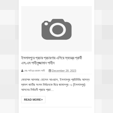
ইসলামপুরে প্রচার প্রচারণায় এগিয়ে স্বতন্ত্র প্রার্থী
এস.এম শাহীনুজ্জামান শাহীন
মোঃ সাইদুর রহমান সাদী
December 28, 2023
মোহাম্মদ আলমাছ হোসেন আওয়াল, ইসলামপুর প্রতিনিধিঃ আসন্ন
দ্বাদশ জাতীয় সংসদ নির্বাচনকে ঘিরে জামালপুর -২ (ইসলামপুর)
আসনের নির্বাচনী প্রচার প্রচা...
READ MORE