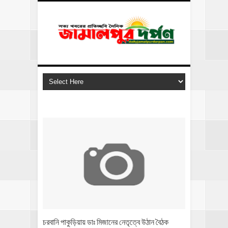
চরবানি পাকুড়িয়ায় ডাঃ মিজানের নেতৃত্বে উঠান বৈঠক