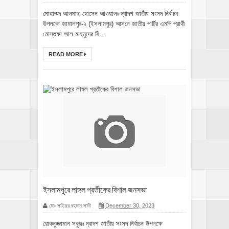
মোহাম্মদ আলমাছ হোসেন আওয়ালঃ দ্বাদশ জাতীয় সংসদ নির্বাচন
উপলক্ষে জামালপুর-২ (ইসলামপুর) আসনে জাতীয় পার্টির এমপি প্রার্থী
মোস্তফা আল মাহমুদের বি...
READ MORE
ইসলামপুরে লাঙ্গল প্রতীকের বিশাল জনসভা
মোঃ সাইদুর রহমান সাদী
December 30, 2023
রোকনুজ্জামান সবুজঃ দ্বাদশ জাতীয় সংসদ নির্বাচন উপলক্ষে