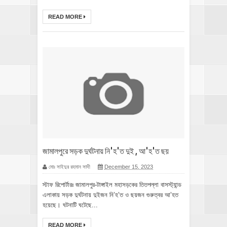
READ MORE
জামালপুরে সড়ক দুর্ঘটনায় নি'হ'ত দুই , আ'হ'ত ছয়
মোঃ সাইদুর রহমান সাদী
December 15, 2023
স্টাফ রিপোর্টারঃ জামালপুর-টাঙ্গাইল মহাসড়কের তিতপল্লা বাসস্ট্যান্ড
এলাকায় সড়ক দুর্ঘটনায় দুইজন নি’হ’ত ও ছয়জন গুরুত্বর আ’হত
হয়েছে। ঘটনাটি ঘটেছে...
READ MORE