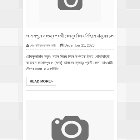
জামালপুরে স্বতন্ত্র প্রার্থী রেজনুর বিজয় মিছিলে মানুষের ঢল
মোঃ সাইদুর রহমান সাদী
December 21, 2023
রোকনুজ্জামান সবুজঃ মহান বিজয় দিবস উপলক্ষে বিজয় শোভাযাত্রা
করেছেন জামালপুর-৫ (সদর) আসনের স্বতন্ত্র প্রার্থী জেলা আওয়ামী
লীগের সদস্য ও এফবিসিস...
READ MORE