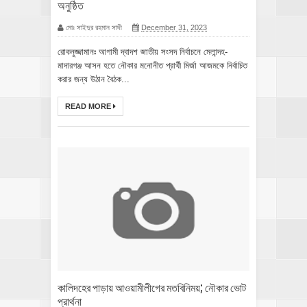
অনুষ্ঠিত
মোঃ সাইদুর রহমান সাদী
December 31, 2023
রোকনুজ্জামানঃ আগামী দ্বাদশ জাতীয় সংসদ নির্বাচনে মেলান্দহ-
মাদারগঞ্জ আসন হতে নৌকার মনোনীত প্রার্থী মির্জা আজমকে নির্বাচিত
করার জন্য উঠান বৈঠক...
READ MORE
কালিদহের পাড়ায় আওয়ামীলীগের মতবিনিময়; নৌকার ভোট
প্রার্থনা