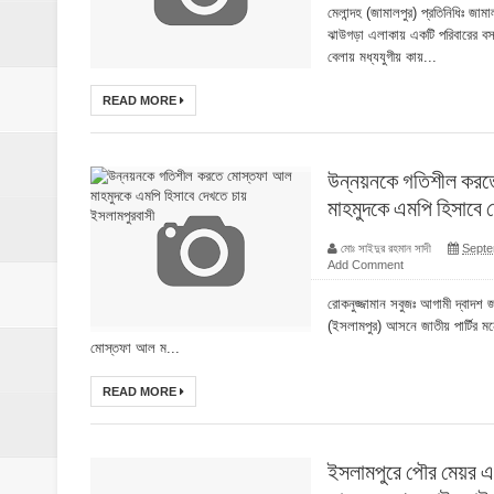
মেলান্দহ (জামালপুর) প্রতিনিধিঃ জাম
ঝাউগড়া এলাকায় একটি পরিবারের বস
বেলায় মধ্যযুগীয় কায়...
READ MORE
উন্নয়নকে গতিশীল কর
মাহমুদকে এমপি হিসাবে 
মোঃ সাইদুর রহমান সাদী
Septe
Add Comment
রোকনুজ্জামান সবুজঃ আগামী দ্বাদশ জ
(ইসলামপুর) আসনে জাতীয় পার্টির মনোনীত
মোস্তফা আল ম...
READ MORE
ইসলামপুরে পৌর মেয়র এ