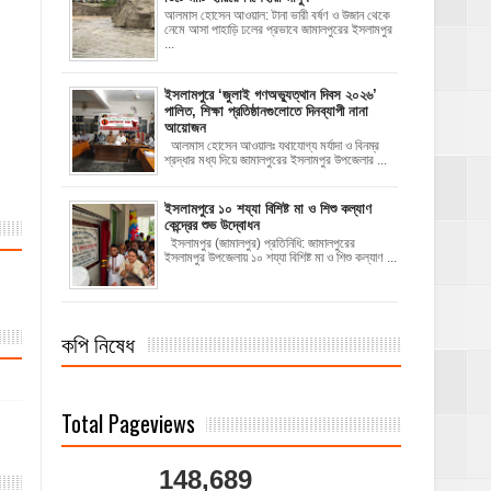
আলমাস হোসেন আওয়াল: টানা ভারী বর্ষণ ও উজান থেকে
নেমে আসা পাহাড়ি ঢলের প্রভাবে জামালপুরের ইসলামপুর
...
‎ইসলামপুরে ‘জুলাই গণঅভ্যুত্থান দিবস ২০২৬’
পালিত, শিক্ষা প্রতিষ্ঠানগুলোতে দিনব্যাপী নানা
আয়োজন
‎​আলমাস হোসেন আওয়ালঃ‎ ‎​যথাযোগ্য মর্যাদা ও বিনম্র
শ্রদ্ধার মধ্য দিয়ে জামালপুরের ইসলামপুর উপজেলার ...
ইসলামপুরে ১০ শয্যা বিশিষ্ট মা ও শিশু কল্যাণ
কেন্দ্রের শুভ উদ্বোধন
ইসলামপুর (জামালপুর) প্রতিনিধি: জামালপুরের
ইসলামপুর উপজেলায় ১০ শয্যা বিশিষ্ট মা ও শিশু কল্যাণ ...
কপি নিষেধ
Total Pageviews
148,689