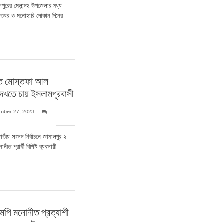
ালপুরের মেলান্দহ উপজেলার মধ্য
তঘর ও মনোহারি দোকান দিনের
তে মোস্তফা আল
দেখতে চায় ইসলামপুরবাসী
mber 27, 2023
াতীয় সংসদ নির্বাচনে জামালপুর-২
 প্রার্থী বিশিষ্ট ব্যবসায়ী
মপি মনোনীত প্রত্যাশী