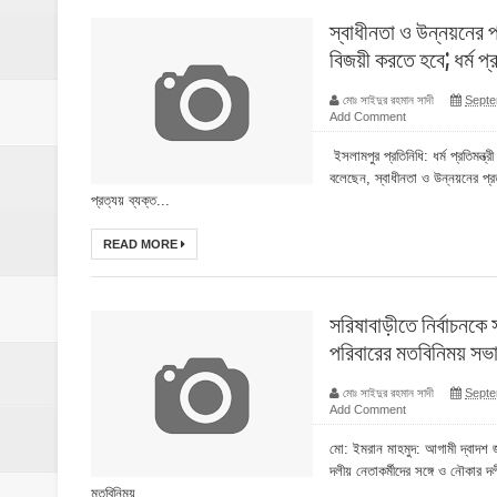
স্বাধীনতা ও উন্নয়নের
বিজয়ী করতে হবে; ধর্ম প্রত
মোঃ সাইদুর রহমান সাদী
Septe
Add Comment
ইসলামপুর প্রতিনিধি: ধর্ম প্রতিমন্
বলেছেন, স্বাধীনতা ও উন্নয়নের প
প্রত্যয় ব্যক্ত...
READ MORE
সরিষাবাড়ীতে নির্বাচনক
পরিবারের মতবিনিময় সভ
মোঃ সাইদুর রহমান সাদী
Septe
Add Comment
মো: ইমরান মাহমুদ: আগামী দ্বাদশ জ
দলীয় নেতাকর্মীদের সঙ্গে ও নৌকার দলী
মতবিনিময় ...