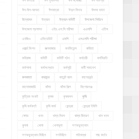
ঈদ উপহার
ঈদ পুনর্মিলনী
ঈদ শুভেচ্ছা
ঈদ সামগ্রী
ঈদ-উল-আযহা
ঈদযাত্রা
ঈদুল ফিতর
উৎসব ভাতা
উদ্বোধন
উন্নয়ন
উন্নয়ন কমিটি
উপজেলা নির্বাচন
উপজেলা প্রশাসন
এইচ.এস.সি পরীক্ষা
এএসপি
এতিম
এনজিও
এফিডেভিট
এমপি
এসএসসি পরীক্ষা
ওয়ার্ল্ড ভিশন
কক্সবাজার
কনফিডেন্স
কবিতা
কবিরাজ
কমিটি
কমিটি গঠন
কর্মচারী
কর্মবিরতি
কর্মশালা
কর্মসংস্থান
কর্মসূচি
কর্মী সমাবেশ
কলকাতা
কারাদন্ড
কারেন্ট জাল
কালেরকন্ঠ
কালোবাজারি
কাঁসা
কাঁসা শিল্প
কিশোরগঞ্জ
কৃত্রিম সংকট
কৃষক
কৃষকদল
কৃষি
কৃষি কর্মকর্তা
কৃষি কার্ড
কেন্দুয়া
কেন্দুয়া ইউপি
ক্ষোভ
খনন
খাদ্য দিবস
খাদ্য বিতরণ
খাল খনন
খুলনা
খেলা
খেলাধূলা
গণঅভ্যুত্থান
গণঅভ্যুত্থান মিছিল
গণমিছিল
গাইবান্ধা
গাছ কর্তন