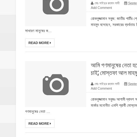
ঝিনাইগাতী থানাকে পিকআপ ভ্যান উপহার
মোঃ সাইদুর রহমান সাদী
Septe
Add Comment
ইসলামপুরে ব্রহ্মপুত্র নদের ভাঙ্গন; চোখের সামনেই
রোকনুজ্জামান সবুজ: জাতীয় পার্টির 
মাহমুদ বলেছেন, সরকারের ব্যর্থতায় 
মনটা আমার কেন যে ভালো লাগে না?- আতিকুর র
সাধারণ মানুষের ক...
ঝিনাইগাতীতে ভাতিজাদের হামলায় চাচী নিহত; হত্য
READ MORE
‎ইসলামপুরে এতিমখানার কমিটি নিয়ে হট্টগোল, সমা
আমি গণমানুষের নেতা হ
চাই; মোস্তফা আল মাহম
মোঃ সাইদুর রহমান সাদী
Septe
Add Comment
রোকনুজ্জামান সবুজঃ আগামী দ্বাদশ স
মার্কার মনোনীত এমপি প্রার্থী মোস
গণমানুষের নেতা ...
READ MORE