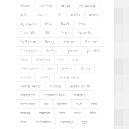
বর্ধিতসভা
বস্ত্র বিতরণ
বহিষ্কার
বাছাইকৃত সংবাদ
বাজেট
বাজেট পেশ
বাতি
বায়োজিন
বাংলাদেশ
বালু উত্তোলন
বাঁশচড়া
বিএনপি
বিক্ষোভ
বিক্ষোভ-মিছিল
বিজিবি
বিতরণ
বিদায় সংবর্ধনা
বিভাগীয় সংবাদ
বিরামপুর
বিশেষ সংবাদ
বিশ্ব ব্যাংক
বিশ্বকাপ ফুটবল
বীজ বিতরণ
বৃক্ষরোপন
বৃত্তি পরীক্ষা
বৈশাখ
ব্রহ্মপুত্র নদ
ব্রাক
ব্র্যাক
ভাইস চেয়ারম্যান
ভারত
ভিজিএফ
ভূমি সেবা
ভূয়া চাকরী
ভোগান্তি
ভ্রাম্যমাণ আদালত
ভ্রাম্যমান আদালত
মত বিনিময়
মনোনয়ন প্রত্যাশী
মনোনয়নপত্র
মনোনয়নপত্র দাখিল
ময়মনসিংহ
মরদেহ উদ্ধার
মশা
মহিলাদল
মাগুড়া
মাদক
মাদারগঞ্জ
মানববন্ধন
মামলা
মারধর
মিছিল
মিলাদ
মিলাদ মাহফিল
মুক্তিযোদ্ধা
মৃত্যু