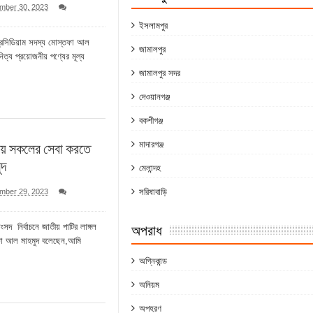
mber 30, 2023
ইসলামপুর
 ভিটে মাটি হারিয়ে দিশেহারা মানুষ
প্রেসিডিয়াম সদস্য মোস্তফা আল
জামালপুর
নিত্য প্রয়োজনীয় পণ্যের মূল্য
হমান
জামালপুর সদর
া মামলার প্রস্তুতি
দেওয়ানগঞ্জ
বকশীগঞ্জ
জসেবা কর্মচারীর বিরুদ্ধে ঘুষের অভিযোগ
মাদারগঞ্জ
য়ে সকলের সেবা করতে
ুদ
মেলান্দহ
সরিষাবাড়ি
mber 29, 2023
অপরাধ
ংসদ নির্বাচনে জাতীয় পাটির লাঙ্গল
্তফা আল মাহমুদ বলেছেন,আমি
অগ্নিকান্ড
অনিয়ম
অপহরণ