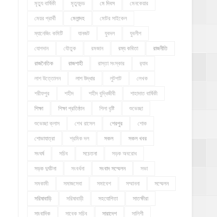
মৃত্যু বার্ষিকী
মৃত্যুদন্ড
মে দিবস
মেনকেয়ার
মেয়র প্রার্থী
মেলান্দহ
মোটর সাইকেল
ম্যানেজিং কমিটি
যানজট
যুবদল
যুবলীগ
যোগদান
যৌতুক
রমজান
রম্য কবিতা
রাজনীতি
রাজনৈতিক
রাজশাহী
রাস্তা সংস্কার
র‍্যাব
লাশ উত্তোলন
লাশ উদ্ধার
লুটপাট
লেখক
শরীফপুর
শহীদ
শহীদ বুদ্ধিজীবী
শাহাদাত বার্ষিকী
শিক্ষা
শিক্ষা প্রতিষ্ঠান
শিলা বৃষ্টি
শুভেচ্ছা
শুভেচ্ছা ক্লাস
শেখ রাসেল
শেরপুর
শোক
শোভাযাত্রা
শ্রমিক দল
সকল
সকল খবর
সংঘর্ষ
সচিব
সচেতনা
সড়ক অবরোধ
সড়ক দুর্ঘটনা
সংবর্ধনা
সংবাদ সম্মেলন
সভা
সমকামী
সমাজসেবা
সমাবেশ
সম্মাননা
সম্মেলন
সরিষাবাড়ি
সরিষাবাড়ী
সহযোগিতা
সাতক্ষীরা
সাংবাদিক
সাবেক সচিব
সারাদেশ
সালিশী