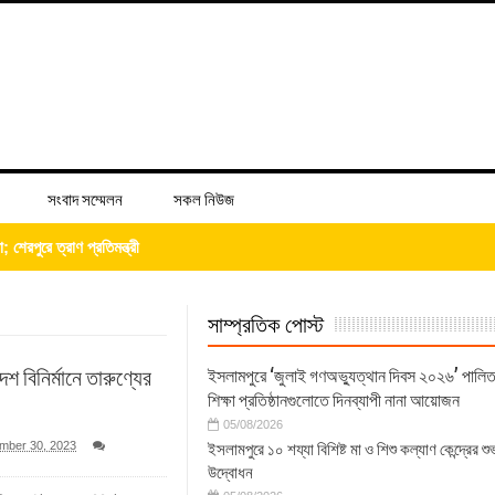
সংবাদ সম্মেলন
সকল নিউজ
েরপুরে ত্রাণ প্রতিমন্ত্রী
া বিষয়ক কর্মশালা ও গ্রাহক সমাবেশ অনুষ্ঠিত
সাম্প্রতিক পোস্ট
ভাপতি উত্তম, সম্পাদক মহাদেব
দেশ বিনির্মানে তারুণ্যের
‎ইসলামপুরে ‘জুলাই গণঅভ্যুত্থান দিবস ২০২৬’ পালিত
লিয়াতি; রেজাল্ট ছাড়াই শিক্ষক নিয়োগ
শিক্ষা প্রতিষ্ঠানগুলোতে দিনব্যাপী নানা আয়োজন
05/08/2026
 বিষয়ক প্রশিক্ষণ অনুষ্ঠিত
mber 30, 2023
ইসলামপুরে ১০ শয্যা বিশিষ্ট মা ও শিশু কল্যাণ কেন্দ্রের শু
উদ্বোধন