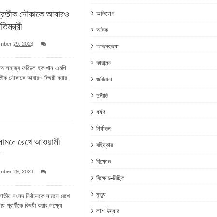
 প্রতীক নৌকাকে আবারও
অভিযোগ
িমন্ত্রী
আটক
mber 29, 2023
আত্নহত্যা
কারাদন্ড
ত্রী আলহাজ্ব ফরিদুল হক খান এমপি
্রতীক নৌকাকে আবারও বিজয়ী করার
জরিমানা
দুর্নীতি
ধর্ষণ
নির্যাতন
ে সামনে রেখে আওয়ামী
বহিষ্কার
া
বিক্ষোভ
mber 29, 2023
বিক্ষোভ-মিছিল
মৃত্যু
াতীয় সংসদ নির্বাচনকে সামনে রেখে
য় প্রার্থীকে বিজয়ী করার লক্ষ্যে
লাশ উদ্ধার