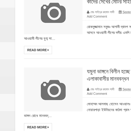
কাদের সেখের মোটর সা
মোঃ সাইদুর রহমান সাদী
Septe
Add Comment
রোকনুজ্জামান সবুজঃ আগামী দ্বাদশ স
আসনে আওয়ামী লীগের দলীয় এমপি ম
আওয়ামী লীগের যুগ্ম সা...
READ MORE
যমুনা ভাঙ্গনে বিলীন হচ্ছ
এলাকাবাসীর মানববন্ধন
মোঃ সাইদুর রহমান সাদী
Septe
Add Comment
মোহাম্মদ আলমাছ হোসেন আওয়ালঃ 
নোয়ারপাড়া ইউনিয়নের কাঠমা গ্রাম অ
ভাঙ্গন রোধে মানববন্...
READ MORE