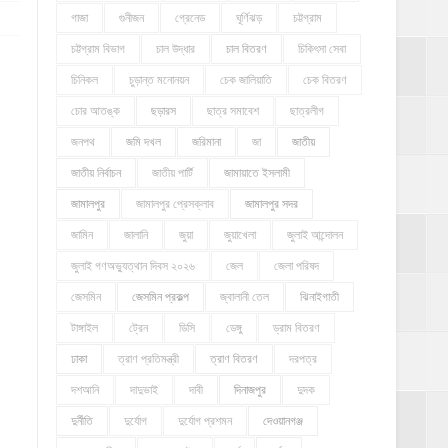
গাজা
গুনীজন
গ্রেনেড
ঘূর্ণিঝড়
চট্টগ্রাম
চট্টগ্রাম বিভাগ
চাল উদ্ধার
চাল বিতরণ
চিকিৎসা সেবা
চিনিকল
চুড়ান্ত মনোনয়ন
চেক জালিয়াতি
চেক বিতরণ
চোর আতঙ্ক
ছড়ারস
ছাত্র সমাবেশ
ছাত্রলীগ
জনপথ
জমি দখল
জরিমানা
জা
জাতীয়
জাতীয় নির্বাচন
জাতীয় পার্টি
জামায়াতে ইসলামী
জামালপুর
জামালপুর প্রেসক্লাব
জামালপুর সদর
জামিন
জালানি
জুয়া
জুয়াখেলা
জুলাই আন্দোলন
জুলাই গণঅভ্যুত্থান দিবস ২০২৬
জেল
জেলা পরিষদ
জেসমিন
জেসমিন প্রকল্প
জ্বালানী তেল
ঝিনাইগাতী
টাঙ্গাইল
ট্রেন
ডিসি
ডেঙ্গু
ড্রাম বিতরণ
ঢাকা
ত্রাণ প্রতিমন্ত্রী
ত্রাণ বিতরণ
দরপত্র
দশআনি
দাদুভাই
দাবী
দিনাজপুর
দুদক
দুর্নীতি
দুর্যোগ
দুর্যোগ প্রশমন
দেওয়ানগঞ্জ