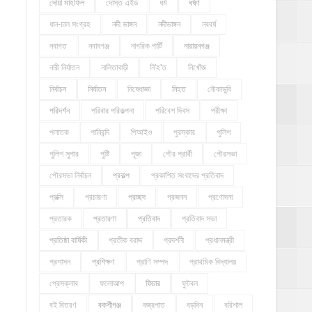
দোয়া মাহফিল
দোস্ত এইড
ধর্ম
ধর্ষণ
ধান-চাল সংগ্রহ
নদী ভাঙ্গন
নদীভাঙ্গন
নববর্ষ
নবাগত
নবাবগঞ্জ
নাগরিক পার্টি
নারায়নগঞ্জ
নারী নির্যাতন
নালিতাবাড়ী
নি'হ'ত
নিখোঁজ
নির্বাচন
নির্যাতন
নিষেধাজ্ঞা
নিহত
নৌকাডুবি
পরিদর্শন
পরিবার পরিকল্পনা
পরিবেশ দিবস
পরীক্ষা
পলাতক
পানিবন্দি
পিআইও
পুরস্কার
পুলিশ
পুলিশ সুপার
পুষ্টি
পূজা
পৌর প্রার্থী
পৌরসভা
পৌরসভা নির্বাচন
প্রকল্প
প্রকাশিত সংবাদের প্রতিবাদ
প্রক্সি
প্রচারণা
প্রচ্ছদ
প্রজনন
প্রণোদনা
প্রতারক
প্রতারণা
প্রতিবাদ
প্রতিবাদ সভা
প্রতিষ্ঠা বার্ষিকী
প্রতীক বরাদ্দ
প্রদর্শনী
প্রধানমন্ত্রী
প্রশাসন
প্রশিক্ষণ
প্রাণি সম্পদ
প্রাথমিক বিদ্যালয়
প্রেসক্লাব
ফলোআপ
ফিচার
ফুটবল
বই বিতরণ
বকশীগঞ্জ
বজ্রপাত
বড়দিন
বরিশাল