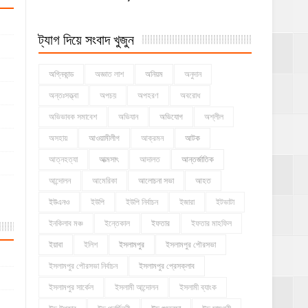
ট্যাগ দিয়ে সংবাদ খুজুন
অগ্নিকান্ড
অজ্ঞাত লাশ
অনিয়ম
অনুদান
অন্তঃসত্ত্বা
অপচয়
অপহরণ
অবরোধ
অভিভাবক সমাবেশ
অভিযান
অভিযোগ
অশ্লীল
অসহায়
আওয়ামীলীগ
আক্রমন
আটক
আত্নহত্যা
আত্মসাৎ
আদালত
আন্তর্জাতিক
আন্দোলন
আমেরিকা
আলোচনা সভা
আহত
ইউএনও
ইউপি
ইউপি নির্বাচন
ইজারা
ইটভাটা
ইনকিলাব মঞ্চ
ইন্তেকাল
ইফতার
ইফতার মাহফিল
ইয়াবা
ইলিশ
ইসলামপুর
ইসলামপুর পৌরসভা
ইসলামপুর পৌরসভা নির্বাচন
ইসলামপুর প্রেসক্লাব
ইসলামপুর সার্কেল
ইসলামী আন্দোলন
ইসলামী ব্যাংক