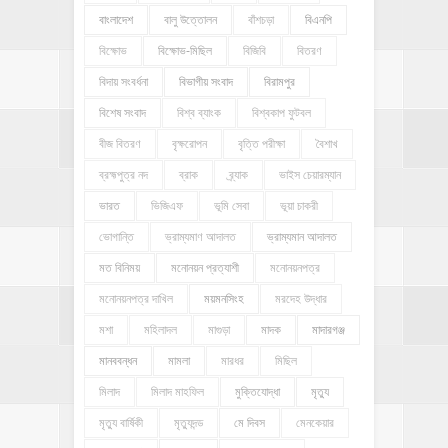
বাংলাদেশ
বালু উত্তোলন
বাঁশচড়া
বিএনপি
বিক্ষোভ
বিক্ষোভ-মিছিল
বিজিবি
বিতরণ
বিদায় সংবর্ধনা
বিভাগীয় সংবাদ
বিরামপুর
বিশেষ সংবাদ
বিশ্ব ব্যাংক
বিশ্বকাপ ফুটবল
বীজ বিতরণ
বৃক্ষরোপন
বৃত্তি পরীক্ষা
বৈশাখ
ব্রহ্মপুত্র নদ
ব্রাক
ব্র্যাক
ভাইস চেয়ারম্যান
ভারত
ভিজিএফ
ভূমি সেবা
ভূয়া চাকরী
ভোগান্তি
ভ্রাম্যমাণ আদালত
ভ্রাম্যমান আদালত
মত বিনিময়
মনোনয়ন প্রত্যাশী
মনোনয়নপত্র
মনোনয়নপত্র দাখিল
ময়মনসিংহ
মরদেহ উদ্ধার
মশা
মহিলাদল
মাগুড়া
মাদক
মাদারগঞ্জ
মানববন্ধন
মামলা
মারধর
মিছিল
মিলাদ
মিলাদ মাহফিল
মুক্তিযোদ্ধা
মৃত্যু
মৃত্যু বার্ষিকী
মৃত্যুদন্ড
মে দিবস
মেনকেয়ার