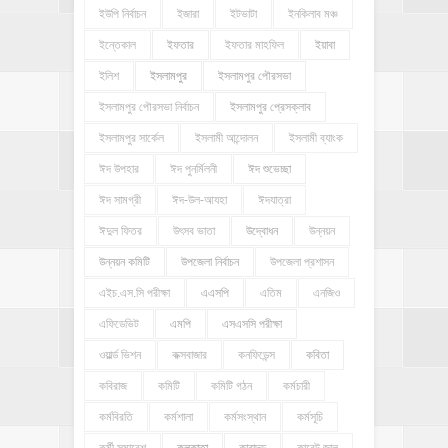
ইউপি নির্বাচন
ইজারা
ইটভাটা
ইনকিলাব মঞ্চ
ইন্তেকাল
ইফতার
ইফতার মাহফিল
ইয়াবা
ইলিশ
ইসলামপুর
ইসলামপুর পৌরসভা
ইসলামপুর পৌরসভা নির্বাচন
ইসলামপুর প্রেসক্লাব
ইসলামপুর সার্কেল
ইসলামী আন্দোলন
ইসলামী ব্যাংক
ঈদ উপহার
ঈদ পুনর্মিলনী
ঈদ শুভেচ্ছা
ঈদ সামগ্রী
ঈদ-উল-আযহা
ঈদযাত্রা
ঈদুল ফিতর
উৎসব ভাতা
উদ্বোধন
উন্নয়ন
উন্নয়ন কমিটি
উপজেলা নির্বাচন
উপজেলা প্রশাসন
এইচ.এস.সি পরীক্ষা
এএসপি
এতিম
এনজিও
এফিডেভিট
এমপি
এসএসসি পরীক্ষা
ওয়ার্ল্ড ভিশন
কক্সবাজার
কনফিডেন্স
কবিতা
কবিরাজ
কমিটি
কমিটি গঠন
কর্মচারী
কর্মবিরতি
কর্মশালা
কর্মসংস্থান
কর্মসূচি