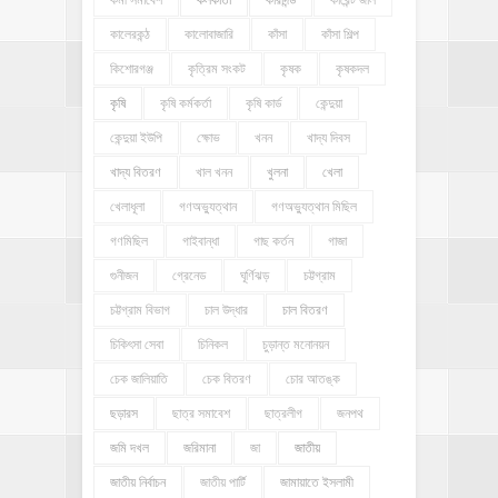
কর্মী সমাবেশ
কলকাতা
কারাদন্ড
কারেন্ট জাল
কালেরকন্ঠ
কালোবাজারি
কাঁসা
কাঁসা শিল্প
কিশোরগঞ্জ
কৃত্রিম সংকট
কৃষক
কৃষকদল
কৃষি
কৃষি কর্মকর্তা
কৃষি কার্ড
কেন্দুয়া
কেন্দুয়া ইউপি
ক্ষোভ
খনন
খাদ্য দিবস
খাদ্য বিতরণ
খাল খনন
খুলনা
খেলা
খেলাধূলা
গণঅভ্যুত্থান
গণঅভ্যুত্থান মিছিল
গণমিছিল
গাইবান্ধা
গাছ কর্তন
গাজা
গুনীজন
গ্রেনেড
ঘূর্ণিঝড়
চট্টগ্রাম
চট্টগ্রাম বিভাগ
চাল উদ্ধার
চাল বিতরণ
চিকিৎসা সেবা
চিনিকল
চুড়ান্ত মনোনয়ন
চেক জালিয়াতি
চেক বিতরণ
চোর আতঙ্ক
ছড়ারস
ছাত্র সমাবেশ
ছাত্রলীগ
জনপথ
জমি দখল
জরিমানা
জা
জাতীয়
জাতীয় নির্বাচন
জাতীয় পার্টি
জামায়াতে ইসলামী