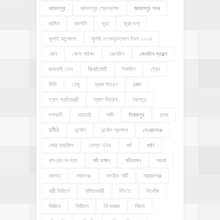
জামালপুর
জামালপুর প্রেসক্লাব
জামালপুর সদর
জামিন
জালানি
জুয়া
জুয়াখেলা
জুলাই আন্দোলন
জুলাই গণঅভ্যুত্থান দিবস ২০২৬
জেল
জেলা পরিষদ
জেসমিন
জেসমিন প্রকল্প
জ্বালানী তেল
ঝিনাইগাতী
টাঙ্গাইল
ট্রেন
ডিসি
ডেঙ্গু
ড্রাম বিতরণ
ঢাকা
ত্রাণ প্রতিমন্ত্রী
ত্রাণ বিতরণ
দরপত্র
দশআনি
দাদুভাই
দাবী
দিনাজপুর
দুদক
দুর্নীতি
দুর্যোগ
দুর্যোগ প্রশমন
দেওয়ানগঞ্জ
দোয়া মাহফিল
দোস্ত এইড
ধর্ম
ধর্ষণ
ধান-চাল সংগ্রহ
নদী ভাঙ্গন
নদীভাঙ্গন
নববর্ষ
নবাগত
নবাবগঞ্জ
নাগরিক পার্টি
নারায়নগঞ্জ
নারী নির্যাতন
নালিতাবাড়ী
নি'হ'ত
নিখোঁজ
নির্বাচন
নির্যাতন
নিষেধাজ্ঞা
নিহত