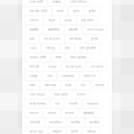
মেয়র প্রার্থী
মেলান্দহ
মোটর সাইকেল
ম্যানেজিং কমিটি
যানজট
যুবদল
যুবলীগ
যোগদান
যৌতুক
রমজান
রম্য কবিতা
রাজনীতি
রাজনৈতিক
রাজশাহী
রাস্তা সংস্কার
র‍্যাব
লাশ উত্তোলন
লাশ উদ্ধার
লুটপাট
লেখক
শরীফপুর
শহীদ
শহীদ বুদ্ধিজীবী
শাহাদাত বার্ষিকী
শিক্ষা
শিক্ষা প্রতিষ্ঠান
শিলা বৃষ্টি
শুভেচ্ছা
শুভেচ্ছা ক্লাস
শেখ রাসেল
শেরপুর
শোক
শোভাযাত্রা
শ্রমিক দল
সকল
সকল খবর
সংঘর্ষ
সচিব
সচেতনা
সড়ক অবরোধ
সড়ক দুর্ঘটনা
সংবর্ধনা
সংবাদ সম্মেলন
সভা
সমকামী
সমাজসেবা
সমাবেশ
সম্মাননা
সম্মেলন
সরিষাবাড়ি
সরিষাবাড়ী
সহযোগিতা
সাতক্ষীরা
সাংবাদিক
সাবেক সচিব
সারাদেশ
সালিশী
সাহিত্য