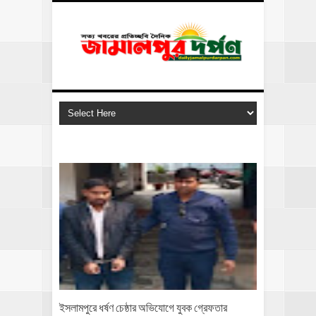
ইসলামপুরে ধর্ষণ চেষ্ঠার অভিযোগে যুবক গ্রেফতার