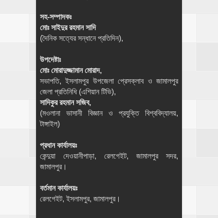
সহ-সম্পাদকঃ
মোঃ সাইদুর রহমান সাদি
(দৈনিক সত্যের সন্ধানে প্রতিদিন),
উপদেষ্টাঃ
মোঃ মোরাদুজ্জামান মোরাদ,
সভাপতি, ইসলামপুর উপজেলা প্রেসক্লাব ও জামালপুর
জেলা প্রতিনিধি (এশিয়ান টিভি),
সাদিকুর রহমান সজিব,
(মওলানা ভাসানী বিজ্ঞান ও প্রযুক্তি বিশ্ববিদ্যালয়,
টাঙ্গাইল)
প্রধান কার্যালয়ঃ
কেন্দুয়া দেওয়ানীপাড়া, রেলগেইট, জামালপুর সদর,
জামালপুর।
বর্তমান কার্যালয়ঃ
রেলগেইট, ইসলামপুর, জামালপুর।