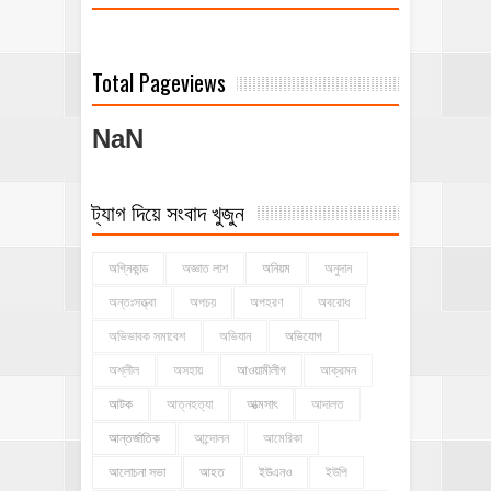
Total Pageviews
NaN
ট্যাগ দিয়ে সংবাদ খুজুন
অগ্নিকান্ড
অজ্ঞাত লাশ
অনিয়ম
অনুদান
অন্তঃসত্ত্বা
অপচয়
অপহরণ
অবরোধ
অভিভাবক সমাবেশ
অভিযান
অভিযোগ
অশ্লীল
অসহায়
আওয়ামীলীগ
আক্রমন
আটক
আত্নহত্যা
আত্মসাৎ
আদালত
আন্তর্জাতিক
আন্দোলন
আমেরিকা
আলোচনা সভা
আহত
ইউএনও
ইউপি