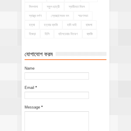
সিলগালা
স্কুল ছাত্রী
স্বাধীনতা দিবস
স্বাস্থ্য দর্পণ
স্বেচ্ছাসেবক দল
স্মরণসভা
হত্যা
হত্যার হুমকি
হাদি ভাই
হামলা
হিজড়া
হিলি
হুইলচেয়ার বিতরণ
হুমকি
যোগাযোগ ফরম
Name
Email
*
Message
*