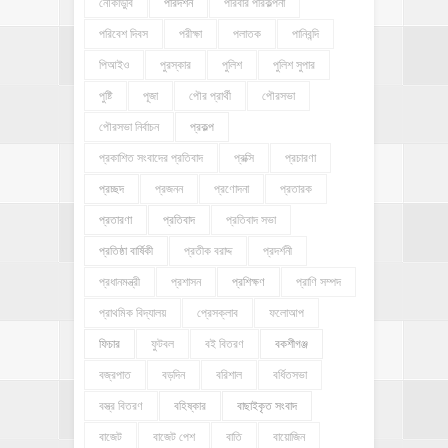
নৌকাডুবি
পরিদর্শন
পরিবার পরিকল্পনা
পরিবেশ দিবস
পরীক্ষা
পলাতক
পানিবন্দি
পিআইও
পুরস্কার
পুলিশ
পুলিশ সুপার
পুষ্টি
পূজা
পৌর প্রার্থী
পৌরসভা
পৌরসভা নির্বাচন
প্রকল্প
প্রকাশিত সংবাদের প্রতিবাদ
প্রক্সি
প্রচারণা
প্রচ্ছদ
প্রজনন
প্রণোদনা
প্রতারক
প্রতারণা
প্রতিবাদ
প্রতিবাদ সভা
প্রতিষ্ঠা বার্ষিকী
প্রতীক বরাদ্দ
প্রদর্শনী
প্রধানমন্ত্রী
প্রশাসন
প্রশিক্ষণ
প্রাণি সম্পদ
প্রাথমিক বিদ্যালয়
প্রেসক্লাব
ফলোআপ
ফিচার
ফুটবল
বই বিতরণ
বকশীগঞ্জ
বজ্রপাত
বড়দিন
বরিশাল
বর্ধিতসভা
বস্ত্র বিতরণ
বহিষ্কার
বাছাইকৃত সংবাদ
বাজেট
বাজেট পেশ
বাতি
বায়োজিন