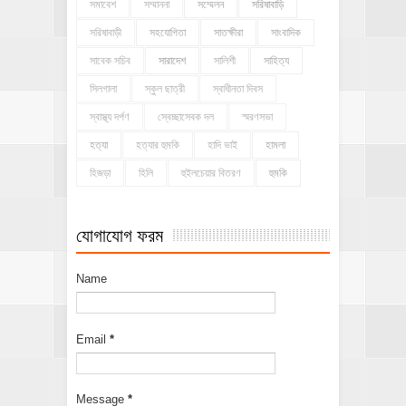
সমাবেশ
সম্মাননা
সম্মেলন
সরিষাবাড়ি
সরিষাবাড়ী
সহযোগিতা
সাতক্ষীরা
সাংবাদিক
সাবেক সচিব
সারাদেশ
সালিশী
সাহিত্য
সিলগালা
স্কুল ছাত্রী
স্বাধীনতা দিবস
স্বাস্থ্য দর্পণ
স্বেচ্ছাসেবক দল
স্মরণসভা
হত্যা
হত্যার হুমকি
হাদি ভাই
হামলা
হিজড়া
হিলি
হুইলচেয়ার বিতরণ
হুমকি
যোগাযোগ ফরম
Name
Email
*
Message
*