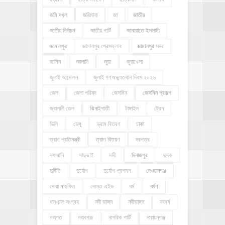
জমি দখল
জরিমানা
জা
জাতীয়
জাতীয় নির্বাচন
জাতীয় পার্টি
জামায়াতে ইসলামী
জামালপুর
জামালপুর প্রেসক্লাব
জামালপুর সদর
জামিন
জালানি
জুয়া
জুয়াখেলা
জুলাই আন্দোলন
জুলাই গণঅভ্যুত্থান দিবস ২০২৬
জেল
জেলা পরিষদ
জেসমিন
জেসমিন প্রকল্প
জ্বালানী তেল
ঝিনাইগাতী
টাঙ্গাইল
ট্রেন
ডিসি
ডেঙ্গু
ড্রাম বিতরণ
ঢাকা
ত্রাণ প্রতিমন্ত্রী
ত্রাণ বিতরণ
দরপত্র
দশআনি
দাদুভাই
দাবী
দিনাজপুর
দুদক
দুর্নীতি
দুর্যোগ
দুর্যোগ প্রশমন
দেওয়ানগঞ্জ
দোয়া মাহফিল
দোস্ত এইড
ধর্ম
ধর্ষণ
ধান-চাল সংগ্রহ
নদী ভাঙ্গন
নদীভাঙ্গন
নববর্ষ
নবাগত
নবাবগঞ্জ
নাগরিক পার্টি
নারায়নগঞ্জ