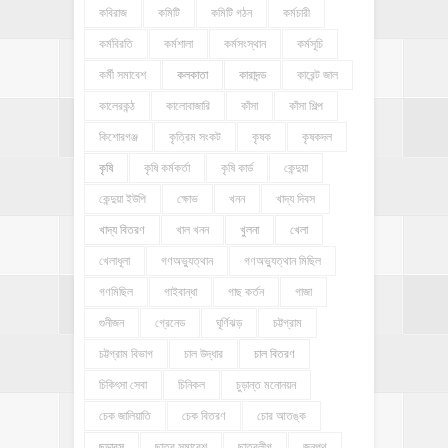
কবিরাজ
কমিটি
কমিটি গঠন
কর্মচারী
কর্মবিরতি
কর্মশালা
কর্মসংস্থান
কর্মসূচি
কর্মী সমাবেশ
কলকাতা
কারাদন্ড
কারেন্ট জাল
কালেরকন্ঠ
কালোবাজারি
কাঁসা
কাঁসা শিল্প
কিশোরগঞ্জ
কৃত্রিম সংকট
কৃষক
কৃষকদল
কৃষি
কৃষি কর্মকর্তা
কৃষি কার্ড
কেন্দুয়া
কেন্দুয়া ইউপি
ক্ষোভ
খনন
খাদ্য দিবস
খাদ্য বিতরণ
খাল খনন
খুলনা
খেলা
খেলাধূলা
গণঅভ্যুত্থান
গণঅভ্যুত্থান মিছিল
গণমিছিল
গাইবান্ধা
গাছ কর্তন
গাজা
গুনীজন
গ্রেনেড
ঘূর্ণিঝড়
চট্টগ্রাম
চট্টগ্রাম বিভাগ
চাল উদ্ধার
চাল বিতরণ
চিকিৎসা সেবা
চিনিকল
চুড়ান্ত মনোনয়ন
চেক জালিয়াতি
চেক বিতরণ
চোর আতঙ্ক
ছড়ারস
ছাত্র সমাবেশ
ছাত্রলীগ
জনপথ