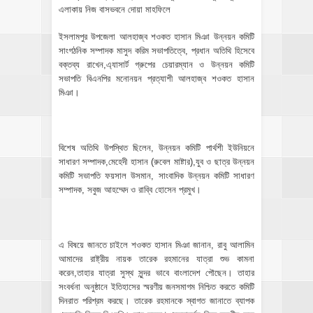
এলাকায় নিজ বাসভবনে দোয়া মাহফিলে
ইসলামপুর উপজেলা আলহাজ্ব শওকত হাসান মিঞা উন্নয়ন কমিটি
সাংগঠনিক সম্পাদক মাসুদ করিম সভাপতিত্বে, প্রধান অতিথি হিসেবে
বক্তব্য রাখেন,এ্যাসার্ট গ্রুপের চেয়ারম্যান ও উন্নয়ন কমিটি
সভাপতি বিএনপির মনোনয়ন প্রত্যাশী আলহাজ্ব শওকত হাসান
মিঞা।
বিশেষ অতিথি উপস্থিত ছিলেন, উন্নয়ন কমিটি পার্থশী ইউনিয়নে
সাধারণ সম্পাদক,মেহেদী হাসান (রুবেল মাষ্টার),যুব ও ছাত্র উন্নয়ন
কমিটি সভাপতি ফয়সাল উসমান, সাংবাদিক উন্নয়ন কমিটি সাধারণ
সম্পাদক, সবুজ আহম্মেদ ও রাব্বি হোসেন প্রমুখ।
এ বিষয়ে জানতে চাইলে শওকত হাসান মিঞা জানান, রাবু আলামিন
আমাদের রাষ্ট্রীয় নায়ক তারেক রহমানের যাত্রা শুভ কামনা
করেন,তাহার যাত্রা সুস্থ সুন্দর ভাবে বাংলাদেশ পৌছেন। তাহার
সংবর্ধনা অনুষ্ঠানে ইতিহাসের স্মরণীয় জনসমাগম নিশ্চিত করতে কমিটি
দিনরাত পরিশ্রম করছে। তারেক রহমানকে স্বাগত জানাতে ব্যাপক