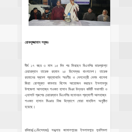
রোকনুজ্জামান সবুজঃ
দীর্ঘ ১৭ বছর ৩ মাস ১৫ দিন পর ফিরছেন বিএনপির ভারপ্রাপ্ত
চেয়ারম্যান তারেক রহমান ২৫ ডিসেম্বর বাংলাদেশ। তারেক
রহমানের স্বদেশ প্রত্যাবর্তন স্মরণীয় ও দেশনেত্রী বেগম খালেদা
জিয়া রোগমুক্ত কামনায় বিশেষ আয়োজন করছেন ইসলামপুর
উপজেলা আলহাজ্ব শওকত হাসান মিঞা উন্নয়ন কমিটি সভাপতি ও
এ্যাসাট গ্রুপের চেয়ারম্যান বিএনপির মনোনয়ন প্রত্যাশী আলহাজ্ব
শওকত হাসান মিঞার নিজ উদ্যােগে দোয়া মাহফিল অনুষ্ঠিত
হয়েছে।
রবিবার(২১ডিসেম্বর) সন্ধ্যায় জামালপুরের ইসলামপুরে মুখশিমলা