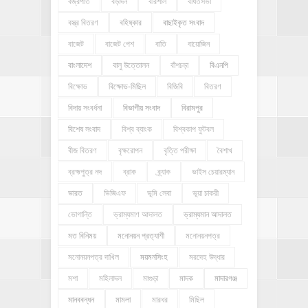
বজ্রপাত
বড়দিন
বরিশাল
বর্ধিতসভা
বস্ত্র বিতরণ
বহিষ্কার
বাছাইকৃত সংবাদ
বাজেট
বাজেট পেশ
বাতি
বায়োজিন
বাংলাদেশ
বালু উত্তোলন
বাঁশচড়া
বিএনপি
বিক্ষোভ
বিক্ষোভ-মিছিল
বিজিবি
বিতরণ
বিদায় সংবর্ধনা
বিভাগীয় সংবাদ
বিরামপুর
বিশেষ সংবাদ
বিশ্ব ব্যাংক
বিশ্বকাপ ফুটবল
বীজ বিতরণ
বৃক্ষরোপন
বৃত্তি পরীক্ষা
বৈশাখ
ব্রহ্মপুত্র নদ
ব্রাক
ব্র্যাক
ভাইস চেয়ারম্যান
ভারত
ভিজিএফ
ভূমি সেবা
ভূয়া চাকরী
ভোগান্তি
ভ্রাম্যমাণ আদালত
ভ্রাম্যমান আদালত
মত বিনিময়
মনোনয়ন প্রত্যাশী
মনোনয়নপত্র
মনোনয়নপত্র দাখিল
ময়মনসিংহ
মরদেহ উদ্ধার
মশা
মহিলাদল
মাগুড়া
মাদক
মাদারগঞ্জ
মানববন্ধন
মামলা
মারধর
মিছিল