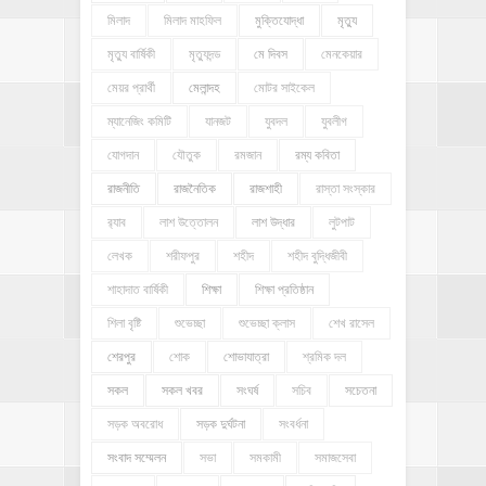
মিলাদ
মিলাদ মাহফিল
মুক্তিযোদ্ধা
মৃত্যু
মৃত্যু বার্ষিকী
মৃত্যুদন্ড
মে দিবস
মেনকেয়ার
মেয়র প্রার্থী
মেলান্দহ
মোটর সাইকেল
ম্যানেজিং কমিটি
যানজট
যুবদল
যুবলীগ
যোগদান
যৌতুক
রমজান
রম্য কবিতা
রাজনীতি
রাজনৈতিক
রাজশাহী
রাস্তা সংস্কার
র‍্যাব
লাশ উত্তোলন
লাশ উদ্ধার
লুটপাট
লেখক
শরীফপুর
শহীদ
শহীদ বুদ্ধিজীবী
শাহাদাত বার্ষিকী
শিক্ষা
শিক্ষা প্রতিষ্ঠান
শিলা বৃষ্টি
শুভেচ্ছা
শুভেচ্ছা ক্লাস
শেখ রাসেল
শেরপুর
শোক
শোভাযাত্রা
শ্রমিক দল
সকল
সকল খবর
সংঘর্ষ
সচিব
সচেতনা
সড়ক অবরোধ
সড়ক দুর্ঘটনা
সংবর্ধনা
সংবাদ সম্মেলন
সভা
সমকামী
সমাজসেবা