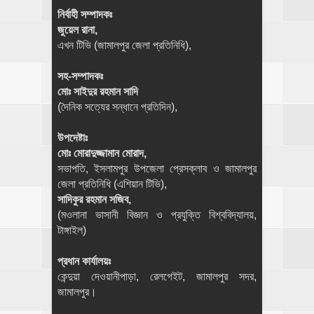
নির্বাহী সম্পাদকঃ
জুয়েল রানা,
এখন টিভি (জামালপুর জেলা প্রতিনিধি),
সহ-সম্পাদকঃ
মোঃ সাইদুর রহমান সাদি
(দৈনিক সত্যের সন্ধানে প্রতিদিন),
উপদেষ্টাঃ
মোঃ মোরাদুজ্জামান মোরাদ,
সভাপতি, ইসলামপুর উপজেলা প্রেসক্লাব ও জামালপুর
জেলা প্রতিনিধি (এশিয়ান টিভি),
সাদিকুর রহমান সজিব,
(মওলানা ভাসানী বিজ্ঞান ও প্রযুক্তি বিশ্ববিদ্যালয়,
টাঙ্গাইল)
প্রধান কার্যালয়ঃ
কেন্দুয়া দেওয়ানীপাড়া, রেলগেইট, জামালপুর সদর,
জামালপুর।