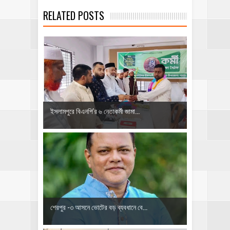
RELATED POSTS
ইসলামপুরে বিএনপি'র ৬ নেতাকর্মী জামা...
শেরপুর -৩ আসনে ভোটের বড় ব্যবধানে বে...