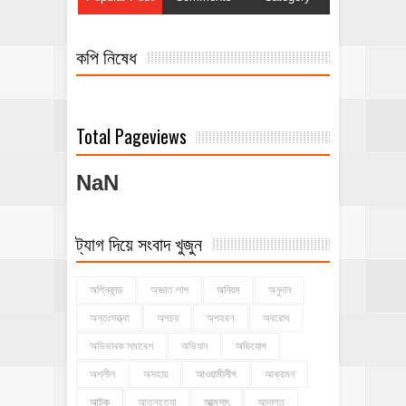
কপি নিষেধ
Total Pageviews
NaN
ট্যাগ দিয়ে সংবাদ খুজুন
অগ্নিকান্ড
অজ্ঞাত লাশ
অনিয়ম
অনুদান
অন্তঃসত্ত্বা
অপচয়
অপহরণ
অবরোধ
অভিভাবক সমাবেশ
অভিযান
অভিযোগ
অশ্লীল
অসহায়
আওয়ামীলীগ
আক্রমন
আটক
আত্নহত্যা
আত্মসাৎ
আদালত