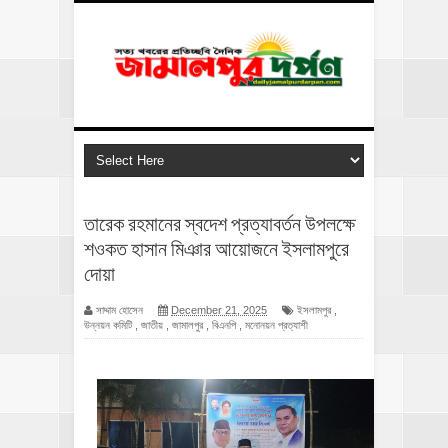
তারেক রহমানের স্বদেশ প্রত্যাবর্তন উপলক্ষে
শওকত হাসান মিঞার আয়োজনে ইসলামপুরে
দোয়া
সাদ্দাম হোসেন
December 21, 2025
ইসলামপুর
,
উন্নয়ন কমিটি
,
জাতীয়
,
জামালপুর
,
বিএনপি
,
মনোনয়ন প্রত্যাশী