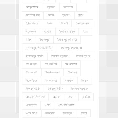
আন্তর্জাতিক
আন্দোলন
আমেরিকা
আলোচনা সভা
আহত
ইউএনও
ইউপি
ইউপি নির্বাচন
ইজারা
ইটভাটা
ইনকিলাব মঞ্চ
ইন্তেকাল
ইফতার
ইফতার মাহফিল
ইয়াবা
ইলিশ
ইসলামপুর
ইসলামপুর পৌরসভা
ইসলামপুর পৌরসভা নির্বাচন
ইসলামপুর প্রেসক্লাব
ইসলামপুর সার্কেল
ইসলামী আন্দোলন
ইসলামী ব্যাংক
ঈদ উপহার
ঈদ পুনর্মিলনী
ঈদ শুভেচ্ছা
ঈদ সামগ্রী
ঈদ-উল-আযহা
ঈদযাত্রা
ঈদুল ফিতর
উৎসব ভাতা
উদ্বোধন
উন্নয়ন
উন্নয়ন কমিটি
উপজেলা নির্বাচন
উপজেলা প্রশাসন
এইচ.এস.সি পরীক্ষা
এএসপি
এতিম
এনজিও
এফিডেভিট
এমপি
এসএসসি পরীক্ষা
ওয়ার্ল্ড ভিশন
কক্সবাজার
কনফিডেন্স
কবিতা