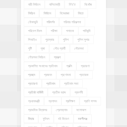
নারী নির্যাতন
নালিতাবাড়ী
নি'হ'ত
নিখোঁজ
নির্বাচন
নির্যাতন
নিষেধাজ্ঞা
নিহত
নৌকাডুবি
পরিদর্শন
পরিবার পরিকল্পনা
পরিবেশ দিবস
পরীক্ষা
পলাতক
পানিবন্দি
পিআইও
পুরস্কার
পুলিশ
পুলিশ সুপার
পুষ্টি
পূজা
পৌর প্রার্থী
পৌরসভা
পৌরসভা নির্বাচন
প্রকল্প
প্রকাশিত সংবাদের প্রতিবাদ
প্রক্সি
প্রচারণা
প্রচ্ছদ
প্রজনন
প্রণোদনা
প্রতারক
প্রতারণা
প্রতিবাদ
প্রতিবাদ সভা
প্রতিষ্ঠা বার্ষিকী
প্রতীক বরাদ্দ
প্রদর্শনী
প্রধানমন্ত্রী
প্রশাসন
প্রশিক্ষণ
প্রাণি সম্পদ
প্রাথমিক বিদ্যালয়
প্রেসক্লাব
ফলোআপ
ফিচার
ফুটবল
বই বিতরণ
বকশীগঞ্জ