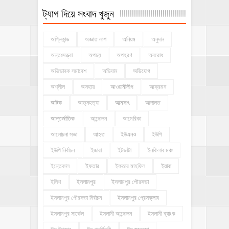
ট্যাগ দিয়ে সংবাদ খুজুন
অগ্নিকান্ড
অজ্ঞাত লাশ
অনিয়ম
অনুদান
অন্তঃসত্ত্বা
অপচয়
অপহরণ
অবরোধ
অভিভাবক সমাবেশ
অভিযান
অভিযোগ
অশ্লীল
অসহায়
আওয়ামীলীগ
আক্রমন
আটক
আত্নহত্যা
আত্মসাৎ
আদালত
আন্তর্জাতিক
আন্দোলন
আমেরিকা
আলোচনা সভা
আহত
ইউএনও
ইউপি
ইউপি নির্বাচন
ইজারা
ইটভাটা
ইনকিলাব মঞ্চ
ইন্তেকাল
ইফতার
ইফতার মাহফিল
ইয়াবা
ইলিশ
ইসলামপুর
ইসলামপুর পৌরসভা
ইসলামপুর পৌরসভা নির্বাচন
ইসলামপুর প্রেসক্লাব
ইসলামপুর সার্কেল
ইসলামী আন্দোলন
ইসলামী ব্যাংক