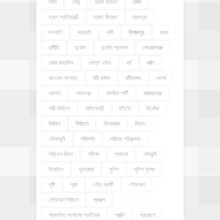
ডিসি
ডেঙ্গু
ড্রাম বিতরণ
ঢাকা
ত্রাণ প্রতিমন্ত্রী
ত্রাণ বিতরণ
দরপত্র
দশআনি
দাদুভাই
দাবী
দিনাজপুর
দুদক
দুর্নীতি
দুর্যোগ
দুর্যোগ প্রশমন
দেওয়ানগঞ্জ
দোয়া মাহফিল
দোস্ত এইড
ধর্ম
ধর্ষণ
ধান-চাল সংগ্রহ
নদী ভাঙ্গন
নদীভাঙ্গন
নববর্ষ
নবাগত
নবাবগঞ্জ
নাগরিক পার্টি
নারায়নগঞ্জ
নারী নির্যাতন
নালিতাবাড়ী
নি'হ'ত
নিখোঁজ
নির্বাচন
নির্যাতন
নিষেধাজ্ঞা
নিহত
নৌকাডুবি
পরিদর্শন
পরিবার পরিকল্পনা
পরিবেশ দিবস
পরীক্ষা
পলাতক
পানিবন্দি
পিআইও
পুরস্কার
পুলিশ
পুলিশ সুপার
পুষ্টি
পূজা
পৌর প্রার্থী
পৌরসভা
পৌরসভা নির্বাচন
প্রকল্প
প্রকাশিত সংবাদের প্রতিবাদ
প্রক্সি
প্রচারণা