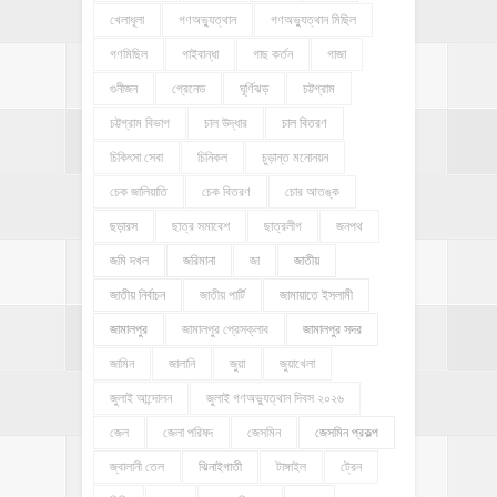
খেলাধূলা
গণঅভ্যুত্থান
গণঅভ্যুত্থান মিছিল
গণমিছিল
গাইবান্ধা
গাছ কর্তন
গাজা
গুনীজন
গ্রেনেড
ঘূর্ণিঝড়
চট্টগ্রাম
চট্টগ্রাম বিভাগ
চাল উদ্ধার
চাল বিতরণ
চিকিৎসা সেবা
চিনিকল
চুড়ান্ত মনোনয়ন
চেক জালিয়াতি
চেক বিতরণ
চোর আতঙ্ক
ছড়ারস
ছাত্র সমাবেশ
ছাত্রলীগ
জনপথ
জমি দখল
জরিমানা
জা
জাতীয়
জাতীয় নির্বাচন
জাতীয় পার্টি
জামায়াতে ইসলামী
জামালপুর
জামালপুর প্রেসক্লাব
জামালপুর সদর
জামিন
জালানি
জুয়া
জুয়াখেলা
জুলাই আন্দোলন
জুলাই গণঅভ্যুত্থান দিবস ২০২৬
জেল
জেলা পরিষদ
জেসমিন
জেসমিন প্রকল্প
জ্বালানী তেল
ঝিনাইগাতী
টাঙ্গাইল
ট্রেন