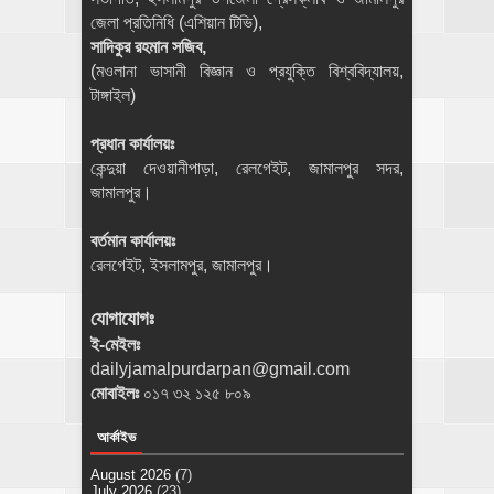
জেলা প্রতিনিধি (এশিয়ান টিভি),
সাদিকুর রহমান সজিব,
(মওলানা ভাসানী বিজ্ঞান ও প্রযুক্তি বিশ্ববিদ্যালয়,
টাঙ্গাইল)
প্রধান কার্যালয়ঃ
কেন্দুয়া দেওয়ানীপাড়া, রেলগেইট, জামালপুর সদর,
জামালপুর।
বর্তমান কার্যালয়ঃ
রেলগেইট, ইসলামপুর, জামালপুর।
যোগাযোগঃ
ই-মেইলঃ
dailyjamalpurdarpan@gmail.com
মোবাইলঃ
০১৭ ৩২ ১২৫ ৮০৯
আর্কাইভ
August 2026
(7)
July 2026
(23)