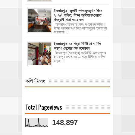
‎ইসলামপুরে ‘জুলাই গণঅভ্যুত্থান দিবস
২০২৬’ পালিত, শিক্ষা প্রতিষ্ঠানগুলোতে
দিনব্যাপী নানা আয়োজন
‎​আলমাস হোসেন আওয়ালঃ‎ ‎​যথাযোগ্য মর্যাদা ও
বিনম্র শ্রদ্ধার মধ্য দিয়ে জামালপুরের ইসলামপুর
উপজেলার ...
ইসলামপুরে ১০ শয্যা বিশিষ্ট মা ও শিশু
কল্যাণ কেন্দ্রের শুভ উদ্বোধন
ইসলামপুর (জামালপুর) প্রতিনিধি: জামালপুরের
ইসলামপুর উপজেলায় ১০ শয্যা বিশিষ্ট মা ও শিশু
কল্যাণ ...
কপি নিষেধ
Total Pageviews
148,897