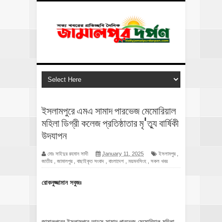
ইসলামপুরে এমএ সামাদ পারভেজ মেমোরিয়াল
মহিলা ডিগ্রী কলেজ প্রতিষ্ঠাতার মৃ'ত্যু বার্ষিকী
উদযাপন
মোঃ সাইদুর রহমান সাদী
January 11, 2025
ইসলামপুর
,
জাতীয়
,
জামালপুর
,
বাছাইকৃত সংবাদ
,
বাংলাদেশ
,
ময়মনসিংহ
,
সকল খবর
রোকনুজ্জামান সবুজঃ
জামালপুরের ইসলামপুরে আব্দুস সামাদ পারভেজ মেমোরিয়াল মহিলা