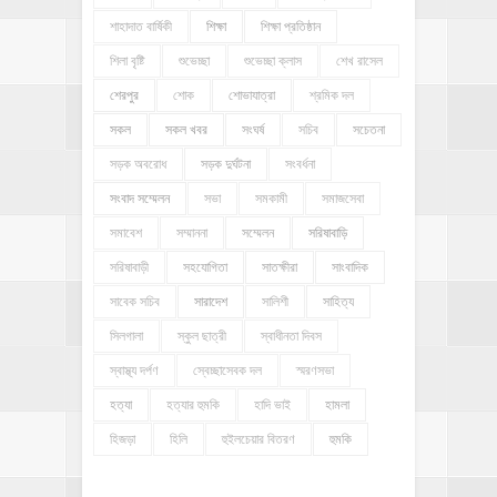
শাহাদাত বার্ষিকী
শিক্ষা
শিক্ষা প্রতিষ্ঠান
শিলা বৃষ্টি
শুভেচ্ছা
শুভেচ্ছা ক্লাস
শেখ রাসেল
শেরপুর
শোক
শোভাযাত্রা
শ্রমিক দল
সকল
সকল খবর
সংঘর্ষ
সচিব
সচেতনা
সড়ক অবরোধ
সড়ক দুর্ঘটনা
সংবর্ধনা
সংবাদ সম্মেলন
সভা
সমকামী
সমাজসেবা
সমাবেশ
সম্মাননা
সম্মেলন
সরিষাবাড়ি
সরিষাবাড়ী
সহযোগিতা
সাতক্ষীরা
সাংবাদিক
সাবেক সচিব
সারাদেশ
সালিশী
সাহিত্য
সিলগালা
স্কুল ছাত্রী
স্বাধীনতা দিবস
স্বাস্থ্য দর্পণ
স্বেচ্ছাসেবক দল
স্মরণসভা
হত্যা
হত্যার হুমকি
হাদি ভাই
হামলা
হিজড়া
হিলি
হুইলচেয়ার বিতরণ
হুমকি