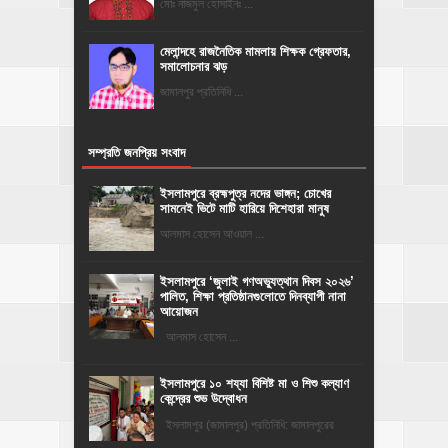
মোঃ নাজমুল হোসাইনঃ ...
মেলান্দহে রাজনৈতিক মামলায় শিক্ষক গ্রেফতার,
সমালোচনার ঝড়
জামালপুর প্রতিনিধি ...
সম্প্রতি জনপ্রিয় সংবাদ
ইসলামপুরে ব্রহ্মপুত্র নদের ভাঙ্গন; চোখের
সামনেই ভিটে মাটি হারিয়ে দিশেহারা মানুষ
আলমাস হোসেন আওয়াল ...
‎ইসলামপুরে ‘জুলাই গণঅভ্যুত্থান দিবস ২০২৬’
পালিত, শিক্ষা প্রতিষ্ঠানগুলোতে দিনব্যাপী নানা
আয়োজন
‎​আলমাস হোসেন ...
ইসলামপুরে ১০ শয্যা বিশিষ্ট মা ও শিশু কল্যাণ
কেন্দ্রের শুভ উদ্বোধন
ইসলামপুর (জামালপুর) প্রতিনিধি: জামালপুরের