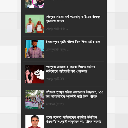
শেরপুরে বোনের অর্থ আত্মসাৎ; ভাইয়ের বিরুদ্ধে
প্রতারণা মামলা
শেরপুর প্রতিনিধিঃ ...
ইসলামপুরে প্রক্সি পরীক্ষা দিতে গিয়ে আটক এক
রোকনুজ্জামান সবুজঃ ...
শেরপুরের নকলায় ৫ বছরের শিশুকে ধর্ষনের
অভিযোগে প্রতিবেশী দাদা গ্রেফতার
শেরপুর প্রতিনিধি: ...
পশ্চিমবঙ্গ তৃণমূল মহিলা কংগ্রেসের উদ্যোগে, ১১৫
তম আন্তর্জাতিক শ্রমজীবী নারী দিবস পালিত
কলকাতা (ভারত) ...
ঈদের শুভেচ্ছা জানিয়েছেন পাকুরিয়া ইউনিয়ন
বিএনপি'র সংগ্রামী আহ্বায়ক আ: হালিম সরকার