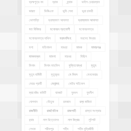
ব্রহ্মপুত্র নদ
ব্রাক
ব্র্যাক
ভাইস চেয়ারম্যান
ভারত
ভিজিএফ
ভূমি সেবা
ভূয়া চাকরী
ভোগান্তি
ভ্রাম্যমাণ আদালত
ভ্রাম্যমান আদালত
মত বিনিময়
মনোনয়ন প্রত্যাশী
মনোনয়নপত্র
মনোনয়নপত্র দাখিল
ময়মনসিংহ
মরদেহ উদ্ধার
মশা
মহিলাদল
মাগুড়া
মাদক
মাদারগঞ্জ
মানববন্ধন
মামলা
মারধর
মিছিল
মিলাদ
মিলাদ মাহফিল
মুক্তিযোদ্ধা
মৃত্যু
মৃত্যু বার্ষিকী
মৃত্যুদন্ড
মে দিবস
মেনকেয়ার
মেয়র প্রার্থী
মেলান্দহ
মোটর সাইকেল
ম্যানেজিং কমিটি
যানজট
যুবদল
যুবলীগ
যোগদান
যৌতুক
রমজান
রম্য কবিতা
রাজনীতি
রাজনৈতিক
রাজশাহী
রাস্তা সংস্কার
র‍্যাব
লাশ উত্তোলন
লাশ উদ্ধার
লুটপাট
লেখক
শরীফপুর
শহীদ
শহীদ বুদ্ধিজীবী