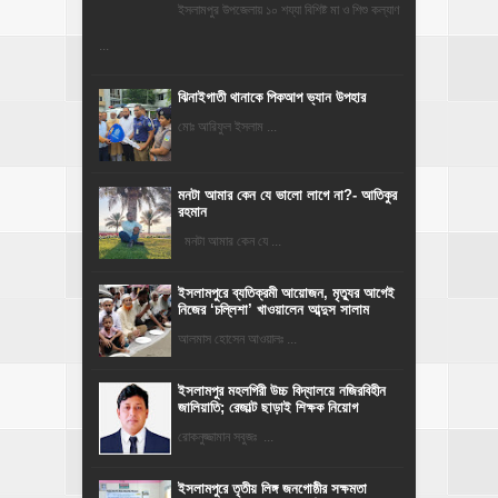
ইসলামপুর উপজেলায় ১০ শয্যা বিশিষ্ট মা ও শিশু কল্যাণ
...
ঝিনাইগাতী থানাকে পিকআপ ভ্যান উপহার
মোঃ আরিফুল ইসলাম ...
মনটা আমার কেন যে ভালো লাগে না?- আতিকুর
রহমান
মনটা আমার কেন যে ...
‎ইসলামপুরে ব্যতিক্রমী আয়োজন, মৃত্যুর আগেই
নিজের ‘চল্লিশা’ খাওয়ালেন আব্দুস সালাম
আলমাস হোসেন আওয়ালঃ ...
​ইসলামপুর মহলগিরী উচ্চ বিদ্যালয়ে নজিরবিহীন
জালিয়াতি; রেজাল্ট ছাড়াই শিক্ষক নিয়োগ
রোকনুজ্জামান সবুজঃ ...
ইসলামপুরে তৃতীয় লিঙ্গ জনগোষ্ঠীর সক্ষমতা