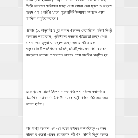
ডিগ্রী কলেজের প্রতিষ্ঠাতা মরহুম বেগম হাসনা হেনা মুক্তা ও অধ্যক্ষ
মরহুম এম এ বারী’র ২২তম মৃত্যুবার্ষিকী উদযাপন উপলক্ষে দোয়া
মাহফিল অনুষ্ঠিত হয়েছে।
শনিবার (১১জানুয়ারি) দুপুরে সামাদ পারভেজ মেমোরিয়াল মহিলা ডিগ্রী
কলেজের আয়োজনে, প্রতিষ্ঠানের হলরুমে প্রতিষ্ঠাতা মরহুম বেগম
হাসনা হেনা মুক্তা ও অধ্যক্ষ মরহুম এম এ বারী’র এবং
মৃত্যুবরণকারী প্রতিষ্ঠানের কর্মকর্তা,কর্মচারী,পরিচালনা পর্ষদের সকল
সদস্যদের আত্বার মাগফেরাত কামনায় দোয়া মাহফিল অনুষ্ঠিত হয়।
এতে প্রধান অতিথি ছিলেন কলেজ পরিচালনা পর্ষদের সভাপতি ও
বিএনপি’র চেয়ারপার্সন উপদেষ্টা সাবেক মন্ত্রী পরিষদ সচিব এএসএম
আব্দুল হালিম।
ভারপ্রাপ্ত অধ্যক্ষ এস এম আব্দুর রউফের সভাপতিত্বে এ সময়
সাবেক উপজেলা পরিষদ চেয়ারম্যান নবী খান লোহানী বিপুল,কলেজ