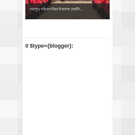
শেরপুরে পরিবেশ দিবস উপলক্ষে স্কেটিং...
0 $type={blogger}: