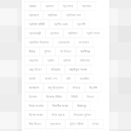
প্রচ্ছদ
প্রজনন
প্রণোদনা
প্রতারক
প্রতারণা
প্রতিবাদ
প্রতিবাদ সভা
প্রতিষ্ঠা বার্ষিকী
প্রতীক বরাদ্দ
প্রদর্শনী
প্রধানমন্ত্রী
প্রশাসন
প্রশিক্ষণ
প্রাণি সম্পদ
প্রাথমিক বিদ্যালয়
প্রেসক্লাব
ফলোআপ
ফিচার
ফুটবল
বই বিতরণ
বকশীগঞ্জ
বজ্রপাত
বড়দিন
বরিশাল
বর্ধিতসভা
বস্ত্র বিতরণ
বহিষ্কার
বাছাইকৃত সংবাদ
বাজেট
বাজেট পেশ
বাতি
বায়োজিন
বাংলাদেশ
বালু উত্তোলন
বাঁশচড়া
বিএনপি
বিক্ষোভ
বিক্ষোভ-মিছিল
বিজিবি
বিতরণ
বিদায় সংবর্ধনা
বিভাগীয় সংবাদ
বিরামপুর
বিশেষ সংবাদ
বিশ্ব ব্যাংক
বিশ্বকাপ ফুটবল
বীজ বিতরণ
বৃক্ষরোপন
বৃত্তি পরীক্ষা
বৈশাখ