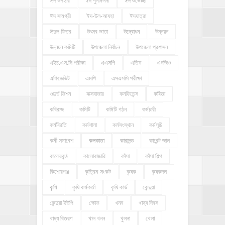
ঈদ উপহার
ঈদ পুনর্মিলনী
ঈদ শুভেচ্ছা
ঈদ সামগ্রী
ঈদ-উল-আযহা
ঈদযাত্রা
ঈদুল ফিতর
উৎসব ভাতা
উদ্বোধন
উন্নয়ন
উন্নয়ন কমিটি
উপজেলা নির্বাচন
উপজেলা প্রশাসন
এইচ.এস.সি পরীক্ষা
এএসপি
এতিম
এনজিও
এফিডেভিট
এমপি
এসএসসি পরীক্ষা
ওয়ার্ল্ড ভিশন
কক্সবাজার
কনফিডেন্স
কবিতা
কবিরাজ
কমিটি
কমিটি গঠন
কর্মচারী
কর্মবিরতি
কর্মশালা
কর্মসংস্থান
কর্মসূচি
কর্মী সমাবেশ
কলকাতা
কারাদন্ড
কারেন্ট জাল
কালেরকন্ঠ
কালোবাজারি
কাঁসা
কাঁসা শিল্প
কিশোরগঞ্জ
কৃত্রিম সংকট
কৃষক
কৃষকদল
কৃষি
কৃষি কর্মকর্তা
কৃষি কার্ড
কেন্দুয়া
কেন্দুয়া ইউপি
ক্ষোভ
খনন
খাদ্য দিবস
খাদ্য বিতরণ
খাল খনন
খুলনা
খেলা