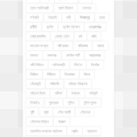
ত্রাণ প্রতিমন্ত্রী
ত্রাণ বিতরণ
দরপত্র
দশআনি
দাদুভাই
দাবী
দিনাজপুর
দুদক
দুর্নীতি
দুর্যোগ
দুর্যোগ প্রশমন
দেওয়ানগঞ্জ
দোয়া মাহফিল
দোস্ত এইড
ধর্ম
ধর্ষণ
ধান-চাল সংগ্রহ
নদী ভাঙ্গন
নদীভাঙ্গন
নববর্ষ
নবাগত
নবাবগঞ্জ
নাগরিক পার্টি
নারায়নগঞ্জ
নারী নির্যাতন
নালিতাবাড়ী
নি'হ'ত
নিখোঁজ
নির্বাচন
নির্যাতন
নিষেধাজ্ঞা
নিহত
নৌকাডুবি
পরিদর্শন
পরিবার পরিকল্পনা
পরিবেশ দিবস
পরীক্ষা
পলাতক
পানিবন্দি
পিআইও
পুরস্কার
পুলিশ
পুলিশ সুপার
পুষ্টি
পূজা
পৌর প্রার্থী
পৌরসভা
পৌরসভা নির্বাচন
প্রকল্প
প্রকাশিত সংবাদের প্রতিবাদ
প্রক্সি
প্রচারণা