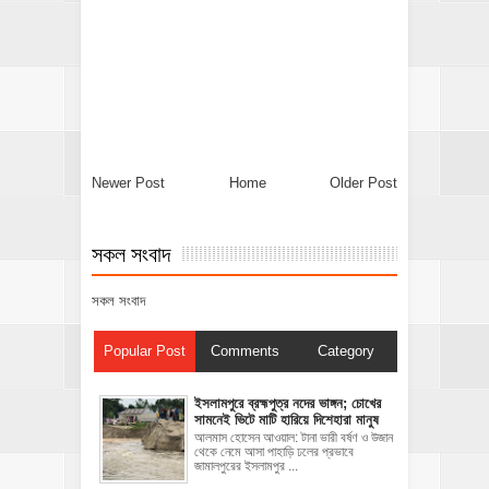
Newer Post
Home
Older Post
সকল সংবাদ
সকল সংবাদ
Popular Post
Comments
Category
ইসলামপুরে ব্রহ্মপুত্র নদের ভাঙ্গন; চোখের
সামনেই ভিটে মাটি হারিয়ে দিশেহারা মানুষ
আলমাস হোসেন আওয়াল: টানা ভারী বর্ষণ ও উজান
থেকে নেমে আসা পাহাড়ি ঢলের প্রভাবে
জামালপুরের ইসলামপুর ...