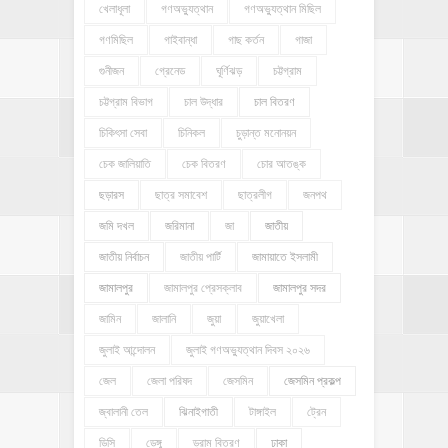
খেলাধূলা
গণঅভ্যুত্থান
গণঅভ্যুত্থান মিছিল
গণমিছিল
গাইবান্ধা
গাছ কর্তন
গাজা
গুনীজন
গ্রেনেড
ঘূর্ণিঝড়
চট্টগ্রাম
চট্টগ্রাম বিভাগ
চাল উদ্ধার
চাল বিতরণ
চিকিৎসা সেবা
চিনিকল
চুড়ান্ত মনোনয়ন
চেক জালিয়াতি
চেক বিতরণ
চোর আতঙ্ক
ছড়ারস
ছাত্র সমাবেশ
ছাত্রলীগ
জনপথ
জমি দখল
জরিমানা
জা
জাতীয়
জাতীয় নির্বাচন
জাতীয় পার্টি
জামায়াতে ইসলামী
জামালপুর
জামালপুর প্রেসক্লাব
জামালপুর সদর
জামিন
জালানি
জুয়া
জুয়াখেলা
জুলাই আন্দোলন
জুলাই গণঅভ্যুত্থান দিবস ২০২৬
জেল
জেলা পরিষদ
জেসমিন
জেসমিন প্রকল্প
জ্বালানী তেল
ঝিনাইগাতী
টাঙ্গাইল
ট্রেন
ডিসি
ডেঙ্গু
ড্রাম বিতরণ
ঢাকা