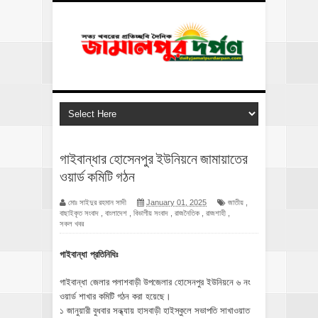
গাইবান্ধার হোসেনপুর ইউনিয়নে জামায়াতের
ওয়ার্ড কমিটি গঠন
মোঃ সাইদুর রহমান সাদী
January 01, 2025
জাতীয়
,
বাছাইকৃত সংবাদ
,
বাংলাদেশ
,
বিভাগীয় সংবাদ
,
রাজনৈতিক
,
রাজশাহী
,
সকল খবর
গাইবান্ধা প্রতিনিধিঃ
গাইবান্ধা জেলার পলাশবাড়ী উপজেলার হোসেনপুর ইউনিয়নে ৬ নং
ওয়ার্ড শাখার কমিটি গঠন করা হয়েছে।
১ জানুয়ারী বুধবার সন্ধ্যায় হাসবাড়ী হাইস্কুলে সভাপতি সাখাওয়াত