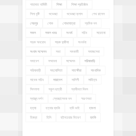
শাহাদাত বার্ষিকী
শিক্ষা
শিক্ষা প্রতিষ্ঠান
শিলা বৃষ্টি
শুভেচ্ছা
শুভেচ্ছা ক্লাস
শেখ রাসেল
শেরপুর
শোক
শোভাযাত্রা
শ্রমিক দল
সকল
সকল খবর
সংঘর্ষ
সচিব
সচেতনা
সড়ক অবরোধ
সড়ক দুর্ঘটনা
সংবর্ধনা
সংবাদ সম্মেলন
সভা
সমকামী
সমাজসেবা
সমাবেশ
সম্মাননা
সম্মেলন
সরিষাবাড়ি
সরিষাবাড়ী
সহযোগিতা
সাতক্ষীরা
সাংবাদিক
সাবেক সচিব
সারাদেশ
সালিশী
সাহিত্য
সিলগালা
স্কুল ছাত্রী
স্বাধীনতা দিবস
স্বাস্থ্য দর্পণ
স্বেচ্ছাসেবক দল
স্মরণসভা
হত্যা
হত্যার হুমকি
হাদি ভাই
হামলা
হিজড়া
হিলি
হুইলচেয়ার বিতরণ
হুমকি