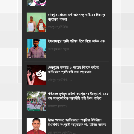
শেরপুরে বোনের অর্থ আত্মসাৎ; ভাইয়ের বিরুদ্ধে
প্রতারণা মামলা
শেরপুর প্রতিনিধিঃ ...
ইসলামপুরে প্রক্সি পরীক্ষা দিতে গিয়ে আটক এক
রোকনুজ্জামান সবুজঃ ...
শেরপুরের নকলায় ৫ বছরের শিশুকে ধর্ষনের
অভিযোগে প্রতিবেশী দাদা গ্রেফতার
শেরপুর প্রতিনিধি: ...
পশ্চিমবঙ্গ তৃণমূল মহিলা কংগ্রেসের উদ্যোগে, ১১৫
তম আন্তর্জাতিক শ্রমজীবী নারী দিবস পালিত
কলকাতা (ভারত) ...
ঈদের শুভেচ্ছা জানিয়েছেন পাকুরিয়া ইউনিয়ন
বিএনপি'র সংগ্রামী আহ্বায়ক আ: হালিম সরকার
মোঃ নাজমুল হোসাইনঃ ...