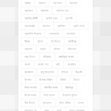
প্রচ্ছদ
প্রজনন
প্রণোদনা
প্রতারক
প্রতারণা
প্রতিবাদ
প্রতিবাদ সভা
প্রতিষ্ঠা বার্ষিকী
প্রতীক বরাদ্দ
প্রদর্শনী
প্রধানমন্ত্রী
প্রশাসন
প্রশিক্ষণ
প্রাণি সম্পদ
প্রাথমিক বিদ্যালয়
প্রেসক্লাব
ফলোআপ
ফিচার
ফুটবল
বই বিতরণ
বকশীগঞ্জ
বজ্রপাত
বড়দিন
বরিশাল
বর্ধিতসভা
বস্ত্র বিতরণ
বহিষ্কার
বাছাইকৃত সংবাদ
বাজেট
বাজেট পেশ
বাতি
বায়োজিন
বাংলাদেশ
বালু উত্তোলন
বাঁশচড়া
বিএনপি
বিক্ষোভ
বিক্ষোভ-মিছিল
বিজিবি
বিতরণ
বিদায় সংবর্ধনা
বিভাগীয় সংবাদ
বিরামপুর
বিশেষ সংবাদ
বিশ্ব ব্যাংক
বিশ্বকাপ ফুটবল
বীজ বিতরণ
বৃক্ষরোপন
বৃত্তি পরীক্ষা
বৈশাখ
ব্রহ্মপুত্র নদ
ব্রাক
ব্র্যাক
ভাইস চেয়ারম্যান