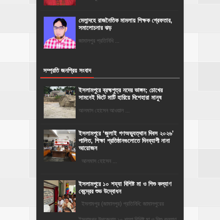
মেলান্দহে রাজনৈতিক মামলায় শিক্ষক গ্রেফতার,
সমালোচনার ঝড়
জামালপুর প্রতিনিধি ...
সম্প্রতি জনপ্রিয় সংবাদ
ইসলামপুরে ব্রহ্মপুত্র নদের ভাঙ্গন; চোখের
সামনেই ভিটে মাটি হারিয়ে দিশেহারা মানুষ
আলমাস হোসেন আওয়াল ...
‎ইসলামপুরে ‘জুলাই গণঅভ্যুত্থান দিবস ২০২৬’
পালিত, শিক্ষা প্রতিষ্ঠানগুলোতে দিনব্যাপী নানা
আয়োজন
‎​আলমাস হোসেন ...
ইসলামপুরে ১০ শয্যা বিশিষ্ট মা ও শিশু কল্যাণ
কেন্দ্রের শুভ উদ্বোধন
ইসলামপুর (জামালপুর) প্রতিনিধি: জামালপুরের
ইসলামপুর উপজেলায় ১০ শয্যা বিশিষ্ট মা ও শিশু কল্যাণ