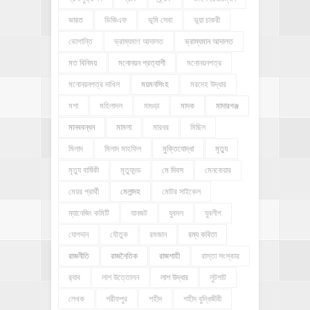
ভারত
ভিজিএফ
ভূমি সেবা
ভূয়া চাকরী
ভোগান্তি
ভ্রাম্যমাণ আদালত
ভ্রাম্যমান আদালত
মত বিনিময়
মনোনয়ন প্রত্যাশী
মনোনয়নপত্র
মনোনয়নপত্র দাখিল
ময়মনসিংহ
মরদেহ উদ্ধার
মশা
মহিলাদল
মাগুড়া
মাদক
মাদারগঞ্জ
মানববন্ধন
মামলা
মারধর
মিছিল
মিলাদ
মিলাদ মাহফিল
মুক্তিযোদ্ধা
মৃত্যু
মৃত্যু বার্ষিকী
মৃত্যুদন্ড
মে দিবস
মেনকেয়ার
মেয়র প্রার্থী
মেলান্দহ
মোটর সাইকেল
ম্যানেজিং কমিটি
যানজট
যুবদল
যুবলীগ
যোগদান
যৌতুক
রমজান
রম্য কবিতা
রাজনীতি
রাজনৈতিক
রাজশাহী
রাস্তা সংস্কার
র‍্যাব
লাশ উত্তোলন
লাশ উদ্ধার
লুটপাট
লেখক
শরীফপুর
শহীদ
শহীদ বুদ্ধিজীবী