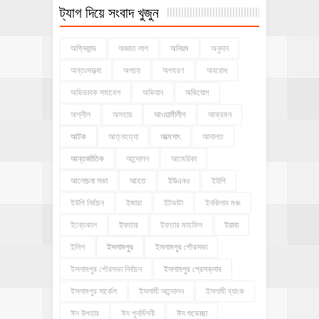
ট্যাগ দিয়ে সংবাদ খুজুন
অগ্নিকান্ড
অজ্ঞাত লাশ
অনিয়ম
অনুদান
অন্তঃসত্ত্বা
অপচয়
অপহরণ
অবরোধ
অভিভাবক সমাবেশ
অভিযান
অভিযোগ
অশ্লীল
অসহায়
আওয়ামীলীগ
আক্রমন
আটক
আত্নহত্যা
আত্মসাৎ
আদালত
আন্তর্জাতিক
আন্দোলন
আমেরিকা
আলোচনা সভা
আহত
ইউএনও
ইউপি
ইউপি নির্বাচন
ইজারা
ইটভাটা
ইনকিলাব মঞ্চ
ইন্তেকাল
ইফতার
ইফতার মাহফিল
ইয়াবা
ইলিশ
ইসলামপুর
ইসলামপুর পৌরসভা
ইসলামপুর পৌরসভা নির্বাচন
ইসলামপুর প্রেসক্লাব
ইসলামপুর সার্কেল
ইসলামী আন্দোলন
ইসলামী ব্যাংক
ঈদ উপহার
ঈদ পুনর্মিলনী
ঈদ শুভেচ্ছা