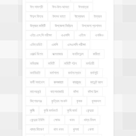
ঈদ সামগ্রী
ঈদ-উল-আযহা
ঈদযাত্রা
ঈদুল ফিতর
উৎসব ভাতা
উদ্বোধন
উন্নয়ন
উন্নয়ন কমিটি
উপজেলা নির্বাচন
উপজেলা প্রশাসন
এইচ.এস.সি পরীক্ষা
এএসপি
এতিম
এনজিও
এফিডেভিট
এমপি
এসএসসি পরীক্ষা
ওয়ার্ল্ড ভিশন
কক্সবাজার
কনফিডেন্স
কবিতা
কবিরাজ
কমিটি
কমিটি গঠন
কর্মচারী
কর্মবিরতি
কর্মশালা
কর্মসংস্থান
কর্মসূচি
কর্মী সমাবেশ
কলকাতা
কারাদন্ড
কারেন্ট জাল
কালেরকন্ঠ
কালোবাজারি
কাঁসা
কাঁসা শিল্প
কিশোরগঞ্জ
কৃত্রিম সংকট
কৃষক
কৃষকদল
কৃষি
কৃষি কর্মকর্তা
কৃষি কার্ড
কেন্দুয়া
কেন্দুয়া ইউপি
ক্ষোভ
খনন
খাদ্য দিবস
খাদ্য বিতরণ
খাল খনন
খুলনা
খেলা