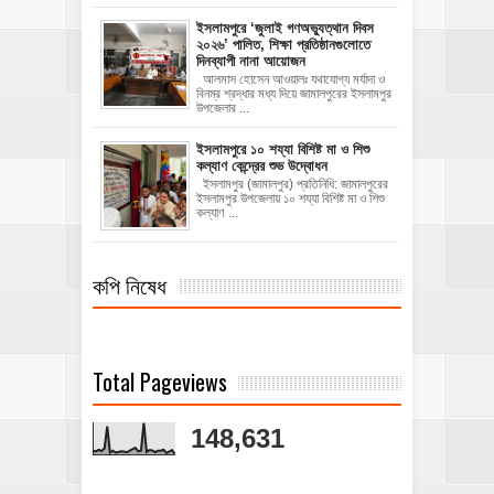
‎ইসলামপুরে ‘জুলাই গণঅভ্যুত্থান দিবস
২০২৬’ পালিত, শিক্ষা প্রতিষ্ঠানগুলোতে
দিনব্যাপী নানা আয়োজন
‎​আলমাস হোসেন আওয়ালঃ‎ ‎​যথাযোগ্য মর্যাদা ও
বিনম্র শ্রদ্ধার মধ্য দিয়ে জামালপুরের ইসলামপুর
উপজেলার ...
ইসলামপুরে ১০ শয্যা বিশিষ্ট মা ও শিশু
কল্যাণ কেন্দ্রের শুভ উদ্বোধন
ইসলামপুর (জামালপুর) প্রতিনিধি: জামালপুরের
ইসলামপুর উপজেলায় ১০ শয্যা বিশিষ্ট মা ও শিশু
কল্যাণ ...
কপি নিষেধ
Total Pageviews
148,631