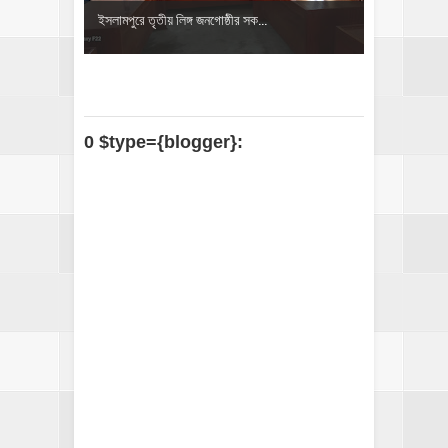
ইসলামপুরে তৃতীয় লিঙ্গ জনগোষ্ঠীর সক...
0 $type={blogger}: