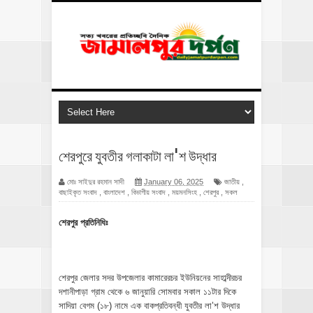
শেরপুরে যুবতীর গলাকাটা লা'শ উদ্ধার
মোঃ সাইদুর রহমান সাদী
January 06, 2025
জাতীয়
,
বাছাইকৃত সংবাদ
,
বাংলাদেশ
,
বিভাগীয় সংবাদ
,
ময়মনসিংহ
,
শেরপুর
,
সকল
শেরপুর প্রতিনিধিঃ
শেরপুর জেলার সদর উপজেলার কামারেরচর ইউনিয়নের সাহাব্দীরচর
দশানীপাড়া গ্রাম থেকে ৬ জানুয়ারি সোমবার সকাল ১১টার দিকে
সাদিয়া বেগম (১৮) নামে এক বাকপ্রতিবন্ধী যুবতীর লা’শ উদ্ধার