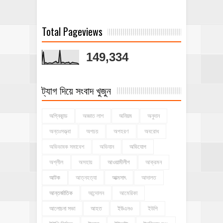
Total Pageviews
149,334
ট্যাগ দিয়ে সংবাদ খুজুন
অগ্নিকান্ড
অজ্ঞাত লাশ
অনিয়ম
অনুদান
অন্তঃসত্ত্বা
অপচয়
অপহরণ
অবরোধ
অভিভাবক সমাবেশ
অভিযান
অভিযোগ
অশ্লীল
অসহায়
আওয়ামীলীগ
আক্রমন
আটক
আত্নহত্যা
আত্মসাৎ
আদালত
আন্তর্জাতিক
আন্দোলন
আমেরিকা
আলোচনা সভা
আহত
ইউএনও
ইউপি