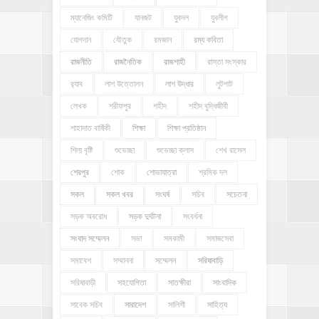
ম্যানেজিং কমিটি
যানজট
যুবদল
যুবলীগ
যোগদান
যৌতুক
রমজান
রম্য কবিতা
রাজনীতি
রাজনৈতিক
রাজশাহী
রাস্তা সংস্কার
র‍্যাব
লাশ উত্তোলন
লাশ উদ্ধার
লুটপাট
লেখক
শরীফপুর
শহীদ
শহীদ বুদ্ধিজীবী
শাহাদাত বার্ষিকী
শিক্ষা
শিক্ষা প্রতিষ্ঠান
শিলা বৃষ্টি
শুভেচ্ছা
শুভেচ্ছা ক্লাস
শেখ রাসেল
শেরপুর
শোক
শোভাযাত্রা
শ্রমিক দল
সকল
সকল খবর
সংঘর্ষ
সচিব
সচেতনা
সড়ক অবরোধ
সড়ক দুর্ঘটনা
সংবর্ধনা
সংবাদ সম্মেলন
সভা
সমকামী
সমাজসেবা
সমাবেশ
সম্মাননা
সম্মেলন
সরিষাবাড়ি
সরিষাবাড়ী
সহযোগিতা
সাতক্ষীরা
সাংবাদিক
সাবেক সচিব
সারাদেশ
সালিশী
সাহিত্য