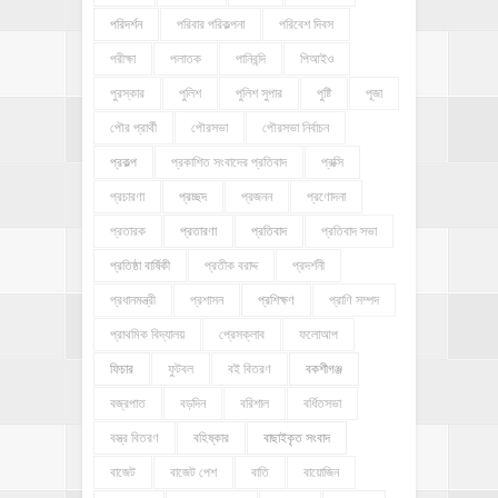
পরিদর্শন
পরিবার পরিকল্পনা
পরিবেশ দিবস
পরীক্ষা
পলাতক
পানিবন্দি
পিআইও
পুরস্কার
পুলিশ
পুলিশ সুপার
পুষ্টি
পূজা
পৌর প্রার্থী
পৌরসভা
পৌরসভা নির্বাচন
প্রকল্প
প্রকাশিত সংবাদের প্রতিবাদ
প্রক্সি
প্রচারণা
প্রচ্ছদ
প্রজনন
প্রণোদনা
প্রতারক
প্রতারণা
প্রতিবাদ
প্রতিবাদ সভা
প্রতিষ্ঠা বার্ষিকী
প্রতীক বরাদ্দ
প্রদর্শনী
প্রধানমন্ত্রী
প্রশাসন
প্রশিক্ষণ
প্রাণি সম্পদ
প্রাথমিক বিদ্যালয়
প্রেসক্লাব
ফলোআপ
ফিচার
ফুটবল
বই বিতরণ
বকশীগঞ্জ
বজ্রপাত
বড়দিন
বরিশাল
বর্ধিতসভা
বস্ত্র বিতরণ
বহিষ্কার
বাছাইকৃত সংবাদ
বাজেট
বাজেট পেশ
বাতি
বায়োজিন