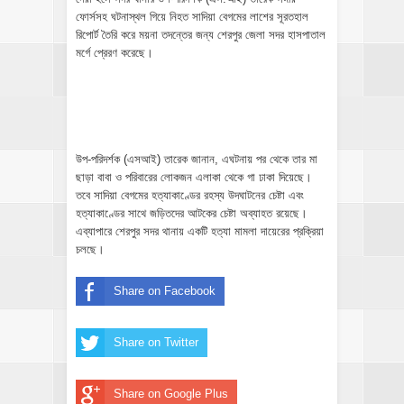
ফোর্সসহ ঘটনাস্থল গিয়ে নিহত সাদিয়া বেগমের লাশের সূরতহাল
রিপোর্ট তৈরি করে ময়না তদন্তের জন্য শেরপুর জেলা সদর হাসপাতাল
মর্গে প্রেরণ করেছে।
উপ-পরিদর্শক (এসআই) তারেক জানান, এঘটনায় পর থেকে তার মা
ছাড়া বাবা ও পরিবারের লোকজন এলাকা থেকে গা ঢাকা দিয়েছে।
তবে সাদিয়া বেগমের হত্যাকাণ্ডের রহস্য উদঘাটনের চেষ্টা এবং
হত্যাকাণ্ডের সাথে জড়িতদের আটকের চেষ্টা অব্যাহত রয়েছে।
এব্যাপারে শেরপুর সদর থানায় একটি হত্যা মামলা দায়েরের প্রক্রিয়া
চলছে।
Share on Facebook
Share on Twitter
Share on Google Plus