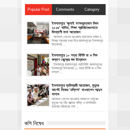
Popular Post
Comments
Category
‎ইসলামপুরে ‘জুলাই গণঅভ্যুত্থান দিবস
২০২৬’ পালিত, শিক্ষা প্রতিষ্ঠানগুলোতে
দিনব্যাপী নানা আয়োজন
‎​আলমাস হোসেন আওয়ালঃ‎ ‎​যথাযোগ্য মর্যাদা ও
বিনম্র শ্রদ্ধার মধ্য দিয়ে জামালপুরের ইসলামপুর
উপজেলার ...
ইসলামপুরে ১০ শয্যা বিশিষ্ট মা ও শিশু
কল্যাণ কেন্দ্রের শুভ উদ্বোধন
ইসলামপুর (জামালপুর) প্রতিনিধি: জামালপুরের
ইসলামপুর উপজেলায় ১০ শয্যা বিশিষ্ট মা ও শিশু
কল্যাণ ...
‎ইসলামপুরে ব্যতিক্রমী আয়োজন, মৃত্যুর
আগেই নিজের ‘চল্লিশা’ খাওয়ালেন আব্দুস
সালাম
আলমাস হোসেন আওয়ালঃ ‎​সাধারণত মানুষের
মৃত্যুর পর তাঁর আত্মার শান্তি ও মাগফিরাত
কামনায় পরিবারের পক্ষ ...
কপি নিষেধ