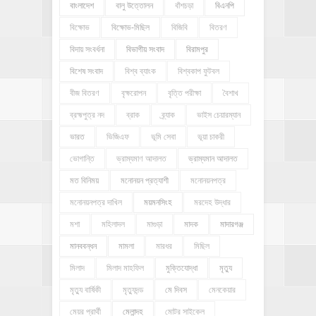
বাংলাদেশ
বালু উত্তোলন
বাঁশচড়া
বিএনপি
বিক্ষোভ
বিক্ষোভ-মিছিল
বিজিবি
বিতরণ
বিদায় সংবর্ধনা
বিভাগীয় সংবাদ
বিরামপুর
বিশেষ সংবাদ
বিশ্ব ব্যাংক
বিশ্বকাপ ফুটবল
বীজ বিতরণ
বৃক্ষরোপন
বৃত্তি পরীক্ষা
বৈশাখ
ব্রহ্মপুত্র নদ
ব্রাক
ব্র্যাক
ভাইস চেয়ারম্যান
ভারত
ভিজিএফ
ভূমি সেবা
ভূয়া চাকরী
ভোগান্তি
ভ্রাম্যমাণ আদালত
ভ্রাম্যমান আদালত
মত বিনিময়
মনোনয়ন প্রত্যাশী
মনোনয়নপত্র
মনোনয়নপত্র দাখিল
ময়মনসিংহ
মরদেহ উদ্ধার
মশা
মহিলাদল
মাগুড়া
মাদক
মাদারগঞ্জ
মানববন্ধন
মামলা
মারধর
মিছিল
মিলাদ
মিলাদ মাহফিল
মুক্তিযোদ্ধা
মৃত্যু
মৃত্যু বার্ষিকী
মৃত্যুদন্ড
মে দিবস
মেনকেয়ার
মেয়র প্রার্থী
মেলান্দহ
মোটর সাইকেল