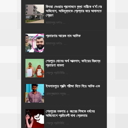
ফিতরা দেওয়ার প্রলোভনে বৃদ্ধা নারীকে ধ'র্ষ'ণের
অভিযোগ, অভিযুক্তকে গ্রেপ্তার করে আদালতে
প্রেরণ
জামালপুর দর্পণঃ ...
প্রতারণার আরেক নাম আলিফ
জামালপুর দর্পণঃ ...
শেরপুরে বোনের অর্থ আত্মসাৎ; ভাইয়ের বিরুদ্ধে
প্রতারণা মামলা
শেরপুর প্রতিনিধিঃ ...
ইসলামপুরে প্রক্সি পরীক্ষা দিতে গিয়ে আটক এক
রোকনুজ্জামান সবুজঃ ...
শেরপুরের নকলায় ৫ বছরের শিশুকে ধর্ষনের
অভিযোগে প্রতিবেশী দাদা গ্রেফতার
শেরপুর প্রতিনিধি: ...