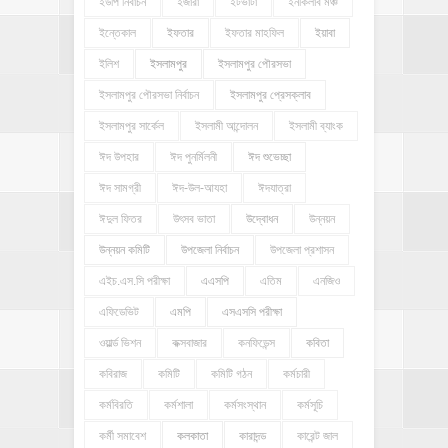
ইউপি নির্বাচন
ইজারা
ইটভাটা
ইনকিলাব মঞ্চ
ইন্তেকাল
ইফতার
ইফতার মাহফিল
ইয়াবা
ইলিশ
ইসলামপুর
ইসলামপুর পৌরসভা
ইসলামপুর পৌরসভা নির্বাচন
ইসলামপুর প্রেসক্লাব
ইসলামপুর সার্কেল
ইসলামী আন্দোলন
ইসলামী ব্যাংক
ঈদ উপহার
ঈদ পুনর্মিলনী
ঈদ শুভেচ্ছা
ঈদ সামগ্রী
ঈদ-উল-আযহা
ঈদযাত্রা
ঈদুল ফিতর
উৎসব ভাতা
উদ্বোধন
উন্নয়ন
উন্নয়ন কমিটি
উপজেলা নির্বাচন
উপজেলা প্রশাসন
এইচ.এস.সি পরীক্ষা
এএসপি
এতিম
এনজিও
এফিডেভিট
এমপি
এসএসসি পরীক্ষা
ওয়ার্ল্ড ভিশন
কক্সবাজার
কনফিডেন্স
কবিতা
কবিরাজ
কমিটি
কমিটি গঠন
কর্মচারী
কর্মবিরতি
কর্মশালা
কর্মসংস্থান
কর্মসূচি
কর্মী সমাবেশ
কলকাতা
কারাদন্ড
কারেন্ট জাল