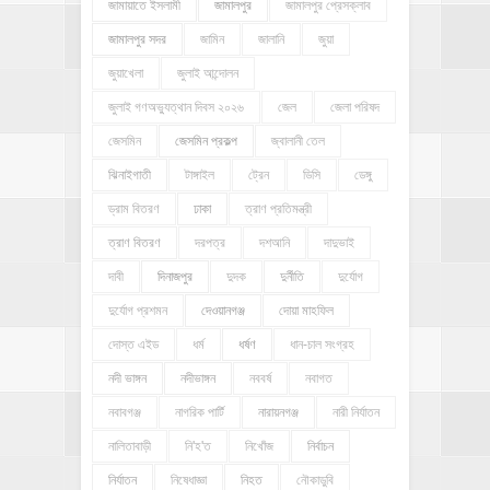
জামায়াতে ইসলামী
জামালপুর
জামালপুর প্রেসক্লাব
জামালপুর সদর
জামিন
জালানি
জুয়া
জুয়াখেলা
জুলাই আন্দোলন
জুলাই গণঅভ্যুত্থান দিবস ২০২৬
জেল
জেলা পরিষদ
জেসমিন
জেসমিন প্রকল্প
জ্বালানী তেল
ঝিনাইগাতী
টাঙ্গাইল
ট্রেন
ডিসি
ডেঙ্গু
ড্রাম বিতরণ
ঢাকা
ত্রাণ প্রতিমন্ত্রী
ত্রাণ বিতরণ
দরপত্র
দশআনি
দাদুভাই
দাবী
দিনাজপুর
দুদক
দুর্নীতি
দুর্যোগ
দুর্যোগ প্রশমন
দেওয়ানগঞ্জ
দোয়া মাহফিল
দোস্ত এইড
ধর্ম
ধর্ষণ
ধান-চাল সংগ্রহ
নদী ভাঙ্গন
নদীভাঙ্গন
নববর্ষ
নবাগত
নবাবগঞ্জ
নাগরিক পার্টি
নারায়নগঞ্জ
নারী নির্যাতন
নালিতাবাড়ী
নি'হ'ত
নিখোঁজ
নির্বাচন
নির্যাতন
নিষেধাজ্ঞা
নিহত
নৌকাডুবি