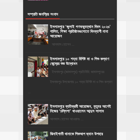
সম্প্রতি জনপ্রিয় সংবাদ
‎ইসলামপুরে ‘জুলাই গণঅভ্যুত্থান দিবস ২০২৬’
পালিত, শিক্ষা প্রতিষ্ঠানগুলোতে দিনব্যাপী নানা
আয়োজন
‎​আলমাস হোসেন ...
ইসলামপুরে ১০ শয্যা বিশিষ্ট মা ও শিশু কল্যাণ
কেন্দ্রের শুভ উদ্বোধন
ইসলামপুর (জামালপুর) প্রতিনিধি: জামালপুরের
ইসলামপুর উপজেলায় ১০ শয্যা বিশিষ্ট মা ও শিশু কল্যাণ
...
‎ইসলামপুরে ব্যতিক্রমী আয়োজন, মৃত্যুর আগেই
নিজের ‘চল্লিশা’ খাওয়ালেন আব্দুস সালাম
আলমাস হোসেন আওয়ালঃ ...
ঝিনাইগাতী থানাকে পিকআপ ভ্যান উপহার