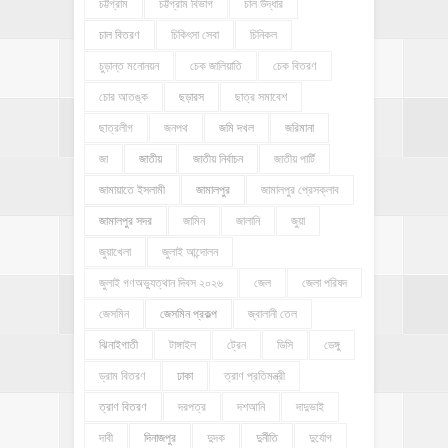
চট্টগ্রাম
চট্টগ্রাম বিভাগ
চাল উদ্ধার
চাল বিতরণ
চিকিৎসা সেবা
চিনিকল
চুড়ান্ত মনোনয়ন
চেক জালিয়াতি
চেক বিতরণ
চোর আতঙ্ক
ছড়ারস
ছাত্র সমাবেশ
ছাত্রলীগ
জনপথ
জমি দখল
জরিমানা
জা
জাতীয়
জাতীয় নির্বাচন
জাতীয় পার্টি
জামায়াতে ইসলামী
জামালপুর
জামালপুর প্রেসক্লাব
জামালপুর সদর
জামিন
জালানি
জুয়া
জুয়াখেলা
জুলাই আন্দোলন
জুলাই গণঅভ্যুত্থান দিবস ২০২৬
জেল
জেলা পরিষদ
জেসমিন
জেসমিন প্রকল্প
জ্বালানী তেল
ঝিনাইগাতী
টাঙ্গাইল
ট্রেন
ডিসি
ডেঙ্গু
ড্রাম বিতরণ
ঢাকা
ত্রাণ প্রতিমন্ত্রী
ত্রাণ বিতরণ
দরপত্র
দশআনি
দাদুভাই
দাবী
দিনাজপুর
দুদক
দুর্নীতি
দুর্যোগ