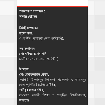
প্রকাশক ও সম্পাদক :
সাদ্দাম হোসেন
নির্বাহী সম্পাদকঃ
জুয়েল রানা,
এখন টিভি (জামালপুর জেলা প্রতিনিধি),
সহ-সম্পাদকঃ
মোঃ সাইদুর রহমান সাদি
(দৈনিক সত্যের সন্ধানে প্রতিদিন),
উপদেষ্টাঃ
মোঃ মোরাদুজ্জামান মোরাদ,
সভাপতি, ইসলামপুর উপজেলা প্রেসক্লাব ও জামালপুর
জেলা প্রতিনিধি (এশিয়ান টিভি),
সাদিকুর রহমান সজিব,
(মওলানা ভাসানী বিজ্ঞান ও প্রযুক্তি বিশ্ববিদ্যালয়,
টাঙ্গাইল)