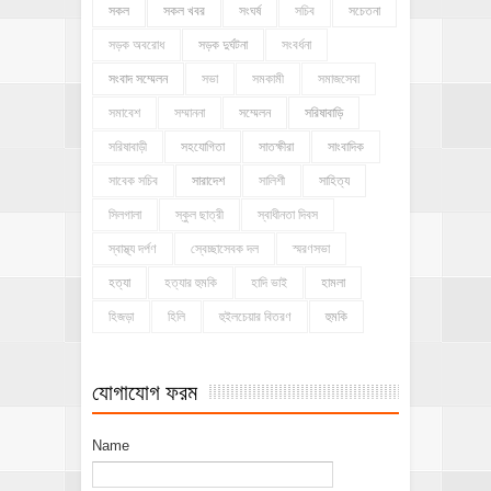
সকল
সকল খবর
সংঘর্ষ
সচিব
সচেতনা
সড়ক অবরোধ
সড়ক দুর্ঘটনা
সংবর্ধনা
সংবাদ সম্মেলন
সভা
সমকামী
সমাজসেবা
সমাবেশ
সম্মাননা
সম্মেলন
সরিষাবাড়ি
সরিষাবাড়ী
সহযোগিতা
সাতক্ষীরা
সাংবাদিক
সাবেক সচিব
সারাদেশ
সালিশী
সাহিত্য
সিলগালা
স্কুল ছাত্রী
স্বাধীনতা দিবস
স্বাস্থ্য দর্পণ
স্বেচ্ছাসেবক দল
স্মরণসভা
হত্যা
হত্যার হুমকি
হাদি ভাই
হামলা
হিজড়া
হিলি
হুইলচেয়ার বিতরণ
হুমকি
যোগাযোগ ফরম
Name