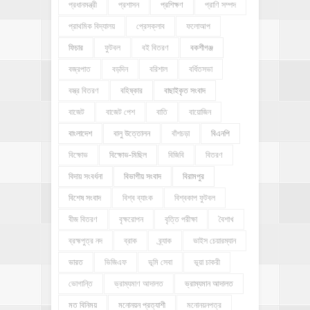
প্রধানমন্ত্রী
প্রশাসন
প্রশিক্ষণ
প্রাণি সম্পদ
প্রাথমিক বিদ্যালয়
প্রেসক্লাব
ফলোআপ
ফিচার
ফুটবল
বই বিতরণ
বকশীগঞ্জ
বজ্রপাত
বড়দিন
বরিশাল
বর্ধিতসভা
বস্ত্র বিতরণ
বহিষ্কার
বাছাইকৃত সংবাদ
বাজেট
বাজেট পেশ
বাতি
বায়োজিন
বাংলাদেশ
বালু উত্তোলন
বাঁশচড়া
বিএনপি
বিক্ষোভ
বিক্ষোভ-মিছিল
বিজিবি
বিতরণ
বিদায় সংবর্ধনা
বিভাগীয় সংবাদ
বিরামপুর
বিশেষ সংবাদ
বিশ্ব ব্যাংক
বিশ্বকাপ ফুটবল
বীজ বিতরণ
বৃক্ষরোপন
বৃত্তি পরীক্ষা
বৈশাখ
ব্রহ্মপুত্র নদ
ব্রাক
ব্র্যাক
ভাইস চেয়ারম্যান
ভারত
ভিজিএফ
ভূমি সেবা
ভূয়া চাকরী
ভোগান্তি
ভ্রাম্যমাণ আদালত
ভ্রাম্যমান আদালত
মত বিনিময়
মনোনয়ন প্রত্যাশী
মনোনয়নপত্র