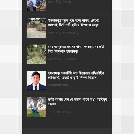
মোঃ আরিফুল ইসলাম ...
ইসলামপুরে ব্রহ্মপুত্র নদের ভাঙ্গন; চোখের
সামনেই ভিটে মাটি হারিয়ে দিশেহারা মানুষ
আলমাস হোসেন আওয়াল ...
শেষ আশ্রয়েও দখলের থাবা, কবরস্থানের জমি
নিয়ে উত্তপ্ত ইসলামপুর
আলমাস হোসেন আওয়ালঃ ...
​ইসলামপুর মহলগিরী উচ্চ বিদ্যালয়ে নজিরবিহীন
জালিয়াতি; রেজাল্ট ছাড়াই শিক্ষক নিয়োগ
রোকনুজ্জামান সবুজঃ ...
মনটা আমার কেন যে ভালো লাগে না?- আতিকুর
রহমান
মনটা আমার কেন যে ...