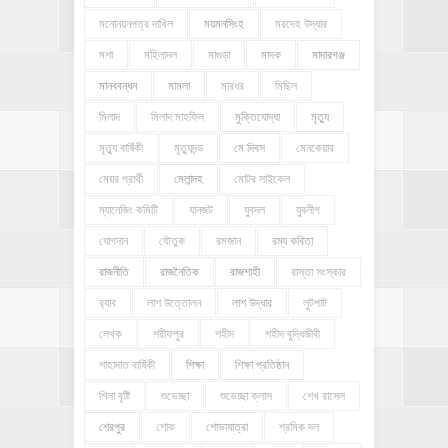
মনোনয়নপত্র দাখিল
ময়মনসিংহ
মরদেহ উদ্ধার
মশা
মহিলাদল
মাগুড়া
মাদক
মাদারগঞ্জ
মানববন্ধন
মামলা
মারধর
মিছিল
মিলাদ
মিলাদ মাহফিল
মুক্তিযোদ্ধা
মৃত্যু
মৃত্যু বার্ষিকী
মৃত্যুদন্ড
মে দিবস
মেনকেয়ার
মেয়র প্রার্থী
মেলান্দহ
মোটর সাইকেল
ম্যানেজিং কমিটি
যানজট
যুবদল
যুবলীগ
যোগদান
যৌতুক
রমজান
রম্য কবিতা
রাজনীতি
রাজনৈতিক
রাজশাহী
রাস্তা সংস্কার
র‍্যাব
লাশ উত্তোলন
লাশ উদ্ধার
লুটপাট
লেখক
শরীফপুর
শহীদ
শহীদ বুদ্ধিজীবী
শাহাদাত বার্ষিকী
শিক্ষা
শিক্ষা প্রতিষ্ঠান
শিলা বৃষ্টি
শুভেচ্ছা
শুভেচ্ছা ক্লাস
শেখ রাসেল
শেরপুর
শোক
শোভাযাত্রা
শ্রমিক দল