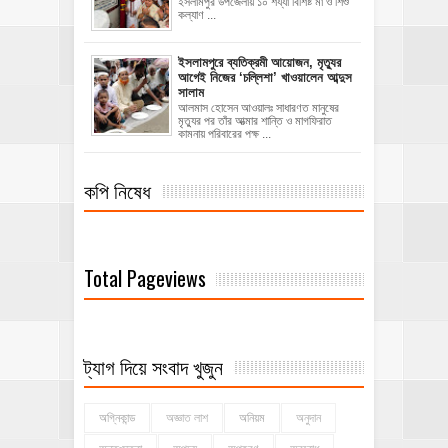
ইসলামপুর উপজেলায় ১০ শয্যা বিশিষ্ট মা ও শিশু
কল্যাণ ...
‎ইসলামপুরে ব্যতিক্রমী আয়োজন, মৃত্যুর
আগেই নিজের ‘চল্লিশা’ খাওয়ালেন আব্দুস
সালাম
আলমাস হোসেন আওয়ালঃ ‎​সাধারণত মানুষের
মৃত্যুর পর তাঁর আত্মার শান্তি ও মাগফিরাত
কামনায় পরিবারের পক্ষ ...
কপি নিষেধ
Total Pageviews
ট্যাগ দিয়ে সংবাদ খুজুন
অগ্নিকান্ড
অজ্ঞাত লাশ
অনিয়ম
অনুদান