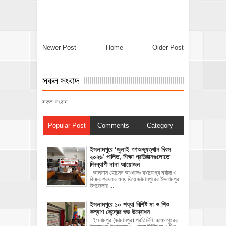
Newer Post
Home
Older Post
সকল সংবাদ
সকল সংবাদ
Popular Post
Comments
Category
‎ইসলামপুরে ‘জুলাই গণঅভ্যুত্থান দিবস
২০২৬’ পালিত, শিক্ষা প্রতিষ্ঠানগুলোতে
দিনব্যাপী নানা আয়োজন
‎​আলমাস হোসেন আওয়ালঃ‎ ‎​যথাযোগ্য মর্যাদা ও
বিনম্র শ্রদ্ধার মধ্য দিয়ে জামালপুরের ইসলামপুর
উপজেলার ...
ইসলামপুরে ১০ শয্যা বিশিষ্ট মা ও শিশু
কল্যাণ কেন্দ্রের শুভ উদ্বোধন
ইসলামপুর (জামালপুর) প্রতিনিধি: জামালপুরের