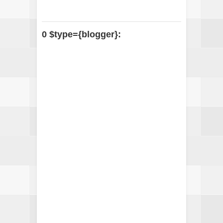
0 $type={blogger}: