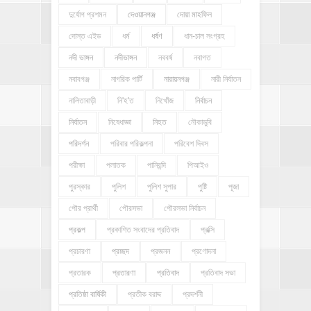
দুর্যোগ প্রশমন
দেওয়ানগঞ্জ
দোয়া মাহফিল
দোস্ত এইড
ধর্ম
ধর্ষণ
ধান-চাল সংগ্রহ
নদী ভাঙ্গন
নদীভাঙ্গন
নববর্ষ
নবাগত
নবাবগঞ্জ
নাগরিক পার্টি
নারায়নগঞ্জ
নারী নির্যাতন
নালিতাবাড়ী
নি'হ'ত
নিখোঁজ
নির্বাচন
নির্যাতন
নিষেধাজ্ঞা
নিহত
নৌকাডুবি
পরিদর্শন
পরিবার পরিকল্পনা
পরিবেশ দিবস
পরীক্ষা
পলাতক
পানিবন্দি
পিআইও
পুরস্কার
পুলিশ
পুলিশ সুপার
পুষ্টি
পূজা
পৌর প্রার্থী
পৌরসভা
পৌরসভা নির্বাচন
প্রকল্প
প্রকাশিত সংবাদের প্রতিবাদ
প্রক্সি
প্রচারণা
প্রচ্ছদ
প্রজনন
প্রণোদনা
প্রতারক
প্রতারণা
প্রতিবাদ
প্রতিবাদ সভা
প্রতিষ্ঠা বার্ষিকী
প্রতীক বরাদ্দ
প্রদর্শনী