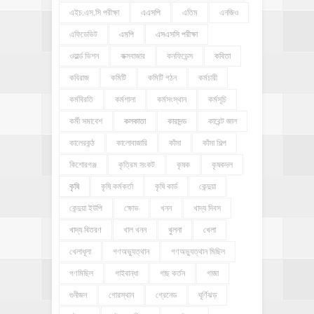
এইচ.এস.সি পরীক্ষা
এএসপি
এতিম
এনজিও
এফিডেভিট
এমপি
এসএসসি পরীক্ষা
ওয়ার্ল্ড ভিশন
কক্সবাজার
কনফিডেন্স
কবিতা
কবিরাজ
কমিটি
কমিটি গঠন
কর্মচারী
কর্মবিরতি
কর্মশালা
কর্মসংস্থান
কর্মসূচি
কর্মী সমাবেশ
কলকাতা
কারাদন্ড
কারেন্ট জাল
কালেরকন্ঠ
কালোবাজারি
কাঁসা
কাঁসা শিল্প
কিশোরগঞ্জ
কৃত্রিম সংকট
কৃষক
কৃষকদল
কৃষি
কৃষি কর্মকর্তা
কৃষি কার্ড
কেন্দুয়া
কেন্দুয়া ইউপি
ক্ষোভ
খনন
খাদ্য দিবস
খাদ্য বিতরণ
খাল খনন
খুলনা
খেলা
খেলাধূলা
গণঅভ্যুত্থান
গণঅভ্যুত্থান মিছিল
গণমিছিল
গাইবান্ধা
গাছ কর্তন
গাজা
গুনীজন
গোরস্থান
গ্রেনেড
ঘূর্ণিঝড়