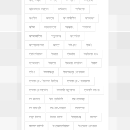
অন্তঃসত্ত্বা
অপচয়
অপহরণ
অবরোধ
অভিভাবক সমাবেশ
অভিযান
অভিযোগ
অশ্লীল
অসহায়
আওয়ামীলীগ
আক্রমন
আটক
আত্নহত্যা
আত্মসাৎ
আদালত
আন্তর্জাতিক
আন্দোলন
আমেরিকা
আলোচনা সভা
আহত
ইউএনও
ইউপি
ইউপি নির্বাচন
ইজারা
ইটভাটা
ইনকিলাব মঞ্চ
ইন্তেকাল
ইফতার
ইফতার মাহফিল
ইয়াবা
ইলিশ
ইসলামপুর
ইসলামপুর পৌরসভা
ইসলামপুর পৌরসভা নির্বাচন
ইসলামপুর প্রেসক্লাব
ইসলামপুর সার্কেল
ইসলামী আন্দোলন
ইসলামী ব্যাংক
ঈদ উপহার
ঈদ পুনর্মিলনী
ঈদ শুভেচ্ছা
ঈদ সামগ্রী
ঈদ-উল-আযহা
ঈদযাত্রা
ঈদুল ফিতর
উৎসব ভাতা
উদ্বোধন
উন্নয়ন
উন্নয়ন কমিটি
উপজেলা নির্বাচন
উপজেলা প্রশাসন