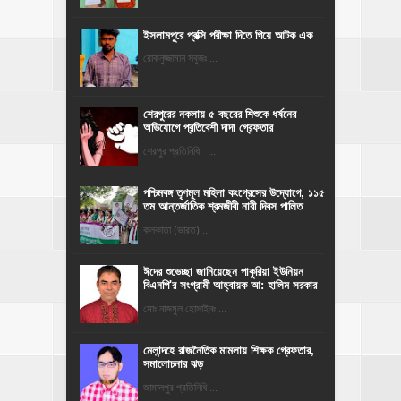
ইসলামপুরে প্রক্সি পরীক্ষা দিতে গিয়ে আটক এক
রোকনুজ্জামান সবুজঃ ...
শেরপুরের নকলায় ৫ বছরের শিশুকে ধর্ষনের
অভিযোগে প্রতিবেশী দাদা গ্রেফতার
শেরপুর প্রতিনিধি: ...
পশ্চিমবঙ্গ তৃণমূল মহিলা কংগ্রেসের উদ্যোগে, ১১৫
তম আন্তর্জাতিক শ্রমজীবী নারী দিবস পালিত
কলকাতা (ভারত) ...
ঈদের শুভেচ্ছা জানিয়েছেন পাকুরিয়া ইউনিয়ন
বিএনপি'র সংগ্রামী আহ্বায়ক আ: হালিম সরকার
মোঃ নাজমুল হোসাইনঃ ...
মেলান্দহে রাজনৈতিক মামলায় শিক্ষক গ্রেফতার,
সমালোচনার ঝড়
জামালপুর প্রতিনিধি ...