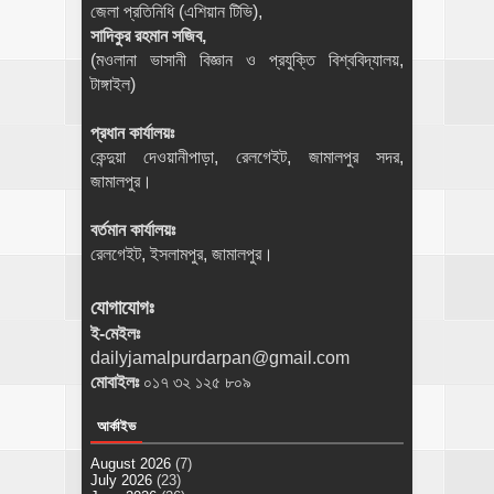
জেলা প্রতিনিধি (এশিয়ান টিভি),
সাদিকুর রহমান সজিব,
(মওলানা ভাসানী বিজ্ঞান ও প্রযুক্তি বিশ্ববিদ্যালয়,
টাঙ্গাইল)
প্রধান কার্যালয়ঃ
কেন্দুয়া দেওয়ানীপাড়া, রেলগেইট, জামালপুর সদর,
জামালপুর।
বর্তমান কার্যালয়ঃ
রেলগেইট, ইসলামপুর, জামালপুর।
যোগাযোগঃ
ই-মেইলঃ
dailyjamalpurdarpan@gmail.com
মোবাইলঃ
০১৭ ৩২ ১২৫ ৮০৯
আর্কাইভ
August 2026
(7)
July 2026
(23)