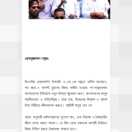
রোকনুজ্জামান সবুজঃ
বিএনপির চেয়ারপার্সন উপদেষ্টা এ.এস.এম আব্দুল হালিম বলেছেন,
গত বছর ৫ আগস্ট চুড়ান্ত বিজয় অর্জিত হওয়ায় গণ-অভ্যুত্থান
বাংলাদেশের ইতিহাসে নতুন দিগন্ত উন্মোচন করে। বাংলাদেশের মানুষ
স্বাধীনচেতা ও শান্তিপ্রিয়। তারা চায়, নিজেদের বিশ্বাস ও আদর্শ
নিয়ে নির্বিঘ্নে জীবনযাপন করতে। প্রতিটি মানুষ যেন যো
গ্যতা অনুযায়ী কর্মসংস্থানের সুযোগ পান, এবং নিরাপদ ও বৈষম্যহীন
জীবন যাপন করতে পারেন। সে দিক থেকে সকলকে আগামী নির্বাচনে
বিজয় নিশ্চিত করতে ঐক্যবদ্ধ থাকতে হবে।