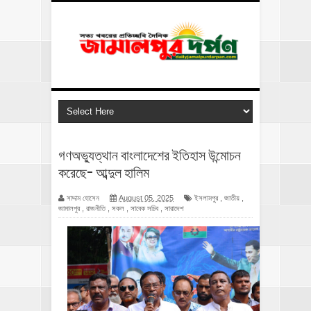
গণঅভ্যুত্থান বাংলাদেশের ইতিহাস উন্মোচন
করেছে- আব্দুল হালিম
সাদ্দাম হোসেন
August 05, 2025
ইসলামপুর
,
জাতীয়
,
জামালপুর
,
রাজনীতি
,
সকল
,
সাবেক সচিব
,
সারাদেশ