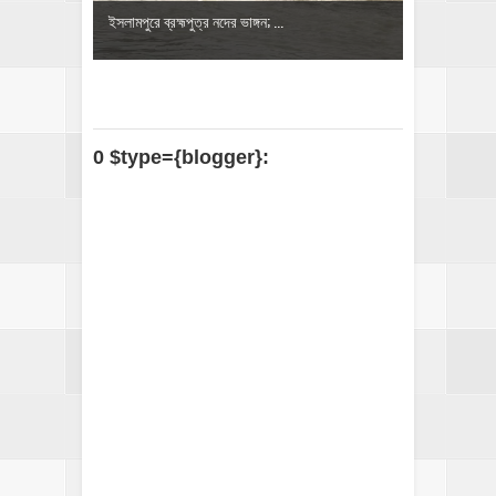
ইসলামপুরে ব্রহ্মপুত্র নদের ভাঙ্গন; ...
0 $type={blogger}: