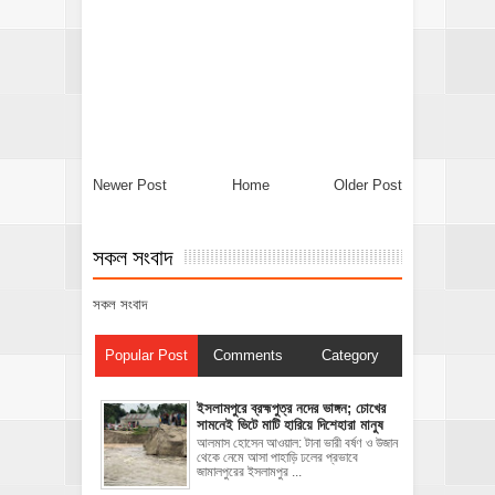
Newer Post
Home
Older Post
সকল সংবাদ
সকল সংবাদ
Popular Post
Comments
Category
ইসলামপুরে ব্রহ্মপুত্র নদের ভাঙ্গন; চোখের
সামনেই ভিটে মাটি হারিয়ে দিশেহারা মানুষ
আলমাস হোসেন আওয়াল: টানা ভারী বর্ষণ ও উজান
থেকে নেমে আসা পাহাড়ি ঢলের প্রভাবে
জামালপুরের ইসলামপুর ...