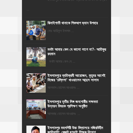
...
ঝিনাইগাতী থানাকে পিকআপ ভ্যান উপহার
মোঃ আরিফুল ইসলাম ...
মনটা আমার কেন যে ভালো লাগে না?- আতিকুর
রহমান
মনটা আমার কেন যে ...
‎ইসলামপুরে ব্যতিক্রমী আয়োজন, মৃত্যুর আগেই
নিজের ‘চল্লিশা’ খাওয়ালেন আব্দুস সালাম
আলমাস হোসেন আওয়ালঃ ...
ইসলামপুরে তৃতীয় লিঙ্গ জনগোষ্ঠীর সক্ষমতা
উন্নয়ন বিষয়ক প্রশিক্ষণ অনুষ্ঠিত
আলমাছ হোসেন আওয়ালঃ ...
​ইসলামপুর মহলগিরী উচ্চ বিদ্যালয়ে নজিরবিহীন
জালিয়াতি; রেজাল্ট ছাড়াই শিক্ষক নিয়োগ