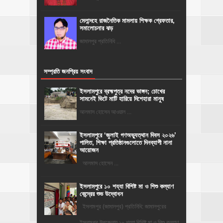
মেলান্দহে রাজনৈতিক মামলায় শিক্ষক গ্রেফতার,
সমালোচনার ঝড়
জামালপুর প্রতিনিধি ...
সম্প্রতি জনপ্রিয় সংবাদ
ইসলামপুরে ব্রহ্মপুত্র নদের ভাঙ্গন; চোখের
সামনেই ভিটে মাটি হারিয়ে দিশেহারা মানুষ
আলমাস হোসেন আওয়াল ...
‎ইসলামপুরে ‘জুলাই গণঅভ্যুত্থান দিবস ২০২৬’
পালিত, শিক্ষা প্রতিষ্ঠানগুলোতে দিনব্যাপী নানা
আয়োজন
‎​আলমাস হোসেন ...
ইসলামপুরে ১০ শয্যা বিশিষ্ট মা ও শিশু কল্যাণ
কেন্দ্রের শুভ উদ্বোধন
ইসলামপুর (জামালপুর) প্রতিনিধি: জামালপুরের
ইসলামপুর উপজেলায় ১০ শয্যা বিশিষ্ট মা ও শিশু কল্যাণ