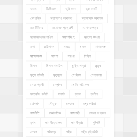
ভারত
ভিজিএফ
ভূমি সেবা
ভূয়া চাকরী
ভোগান্তি
ভ্রাম্যমাণ আদালত
ভ্রাম্যমান আদালত
মত বিনিময়
মনোনয়ন প্রত্যাশী
মনোনয়নপত্র
মনোনয়নপত্র দাখিল
ময়মনসিংহ
মরদেহ উদ্ধার
মশা
মহিলাদল
মাগুড়া
মাদক
মাদারগঞ্জ
মানববন্ধন
মামলা
মারধর
মিছিল
মিলাদ
মিলাদ মাহফিল
মুক্তিযোদ্ধা
মৃত্যু
মৃত্যু বার্ষিকী
মৃত্যুদন্ড
মে দিবস
মেনকেয়ার
মেয়র প্রার্থী
মেলান্দহ
মোটর সাইকেল
ম্যানেজিং কমিটি
যানজট
যুবদল
যুবলীগ
যোগদান
যৌতুক
রমজান
রম্য কবিতা
রাজনীতি
রাজনৈতিক
রাজশাহী
রাস্তা সংস্কার
র‍্যাব
লাশ উত্তোলন
লাশ উদ্ধার
লুটপাট
লেখক
শরীফপুর
শহীদ
শহীদ বুদ্ধিজীবী