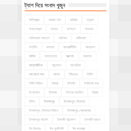
ট্যাগ দিয়ে সংবাদ খুজুন
অগ্নিকান্ড
অজ্ঞাত লাশ
অনিয়ম
অনুদান
অন্তঃসত্ত্বা
অপচয়
অপহরণ
অবরোধ
অভিভাবক সমাবেশ
অভিযান
অভিযোগ
অশ্লীল
অসহায়
আওয়ামীলীগ
আক্রমন
আটক
আত্নহত্যা
আত্মসাৎ
আদালত
আন্তর্জাতিক
আন্দোলন
আমেরিকা
আলোচনা সভা
আহত
ইউএনও
ইউপি
ইউপি নির্বাচন
ইজারা
ইটভাটা
ইনকিলাব মঞ্চ
ইন্তেকাল
ইফতার
ইফতার মাহফিল
ইয়াবা
ইলিশ
ইসলামপুর
ইসলামপুর পৌরসভা
ইসলামপুর পৌরসভা নির্বাচন
ইসলামপুর প্রেসক্লাব
ইসলামপুর সার্কেল
ইসলামী আন্দোলন
ইসলামী ব্যাংক
ঈদ উপহার
ঈদ পুনর্মিলনী
ঈদ শুভেচ্ছা