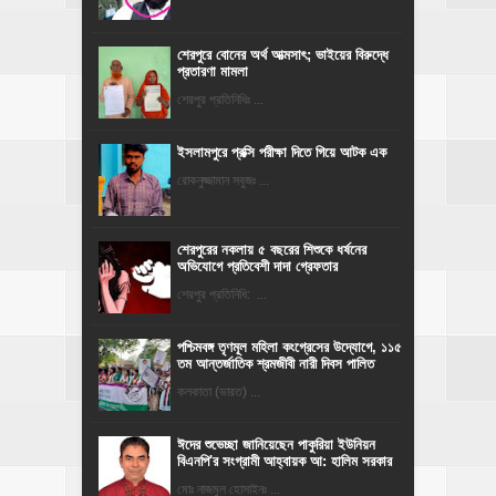
শেরপুরে বোনের অর্থ আত্মসাৎ; ভাইয়ের বিরুদ্ধে
প্রতারণা মামলা
শেরপুর প্রতিনিধিঃ ...
ইসলামপুরে প্রক্সি পরীক্ষা দিতে গিয়ে আটক এক
রোকনুজ্জামান সবুজঃ ...
শেরপুরের নকলায় ৫ বছরের শিশুকে ধর্ষনের
অভিযোগে প্রতিবেশী দাদা গ্রেফতার
শেরপুর প্রতিনিধি: ...
পশ্চিমবঙ্গ তৃণমূল মহিলা কংগ্রেসের উদ্যোগে, ১১৫
তম আন্তর্জাতিক শ্রমজীবী নারী দিবস পালিত
কলকাতা (ভারত) ...
ঈদের শুভেচ্ছা জানিয়েছেন পাকুরিয়া ইউনিয়ন
বিএনপি'র সংগ্রামী আহ্বায়ক আ: হালিম সরকার
মোঃ নাজমুল হোসাইনঃ ...