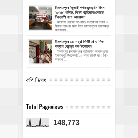
‎ইসলামপুরে ‘জুলাই গণঅভ্যুত্থান দিবস
২০২৬’ পালিত, শিক্ষা প্রতিষ্ঠানগুলোতে
দিনব্যাপী নানা আয়োজন
‎​আলমাস হোসেন আওয়ালঃ‎ ‎​যথাযোগ্য মর্যাদা ও
বিনম্র শ্রদ্ধার মধ্য দিয়ে জামালপুরের ইসলামপুর
উপজেলার ...
ইসলামপুরে ১০ শয্যা বিশিষ্ট মা ও শিশু
কল্যাণ কেন্দ্রের শুভ উদ্বোধন
ইসলামপুর (জামালপুর) প্রতিনিধি: জামালপুরের
ইসলামপুর উপজেলায় ১০ শয্যা বিশিষ্ট মা ও শিশু
কল্যাণ ...
কপি নিষেধ
Total Pageviews
148,773