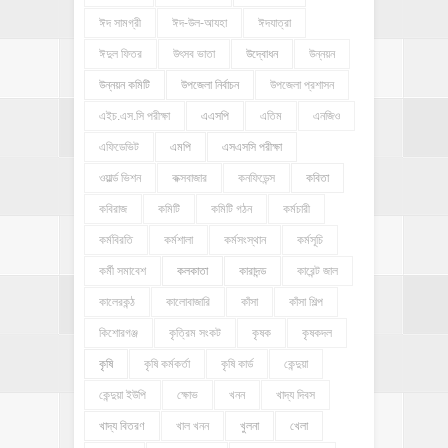
ঈদ সামগ্রী
ঈদ-উল-আযহা
ঈদযাত্রা
ঈদুল ফিতর
উৎসব ভাতা
উদ্বোধন
উন্নয়ন
উন্নয়ন কমিটি
উপজেলা নির্বাচন
উপজেলা প্রশাসন
এইচ.এস.সি পরীক্ষা
এএসপি
এতিম
এনজিও
এফিডেভিট
এমপি
এসএসসি পরীক্ষা
ওয়ার্ল্ড ভিশন
কক্সবাজার
কনফিডেন্স
কবিতা
কবিরাজ
কমিটি
কমিটি গঠন
কর্মচারী
কর্মবিরতি
কর্মশালা
কর্মসংস্থান
কর্মসূচি
কর্মী সমাবেশ
কলকাতা
কারাদন্ড
কারেন্ট জাল
কালেরকন্ঠ
কালোবাজারি
কাঁসা
কাঁসা শিল্প
কিশোরগঞ্জ
কৃত্রিম সংকট
কৃষক
কৃষকদল
কৃষি
কৃষি কর্মকর্তা
কৃষি কার্ড
কেন্দুয়া
কেন্দুয়া ইউপি
ক্ষোভ
খনন
খাদ্য দিবস
খাদ্য বিতরণ
খাল খনন
খুলনা
খেলা