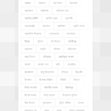
প্রচ্ছদ
প্রজনন
প্রণোদনা
প্রতারক
প্রতারণা
প্রতিবাদ
প্রতিবাদ সভা
প্রতিষ্ঠা বার্ষিকী
প্রতীক বরাদ্দ
প্রদর্শনী
প্রধানমন্ত্রী
প্রশাসন
প্রশিক্ষণ
প্রাণি সম্পদ
প্রাথমিক বিদ্যালয়
প্রেসক্লাব
ফলোআপ
ফিচার
ফুটবল
বই বিতরণ
বকশীগঞ্জ
বজ্রপাত
বড়দিন
বরিশাল
বর্ধিতসভা
বস্ত্র বিতরণ
বহিষ্কার
বাছাইকৃত সংবাদ
বাজেট
বাজেট পেশ
বাতি
বায়োজিন
বাংলাদেশ
বালু উত্তোলন
বাঁশচড়া
বিএনপি
বিক্ষোভ
বিক্ষোভ-মিছিল
বিজিবি
বিতরণ
বিদায় সংবর্ধনা
বিভাগীয় সংবাদ
বিরামপুর
বিশেষ সংবাদ
বিশ্ব ব্যাংক
বিশ্বকাপ ফুটবল
বীজ বিতরণ
বৃক্ষরোপন
বৃত্তি পরীক্ষা
বৈশাখ
ব্রহ্মপুত্র নদ
ব্রাক
ব্র্যাক
ভাইস চেয়ারম্যান