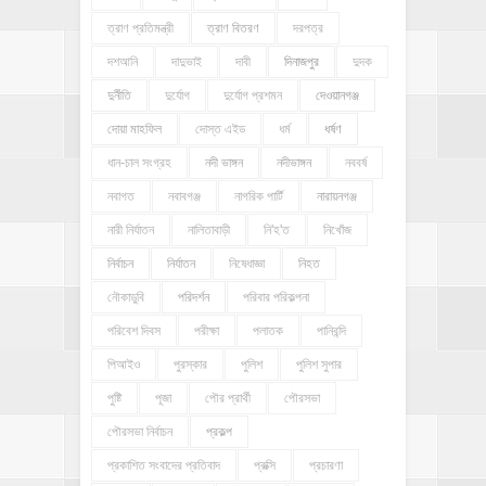
ত্রাণ প্রতিমন্ত্রী
ত্রাণ বিতরণ
দরপত্র
দশআনি
দাদুভাই
দাবী
দিনাজপুর
দুদক
দুর্নীতি
দুর্যোগ
দুর্যোগ প্রশমন
দেওয়ানগঞ্জ
দোয়া মাহফিল
দোস্ত এইড
ধর্ম
ধর্ষণ
ধান-চাল সংগ্রহ
নদী ভাঙ্গন
নদীভাঙ্গন
নববর্ষ
নবাগত
নবাবগঞ্জ
নাগরিক পার্টি
নারায়নগঞ্জ
নারী নির্যাতন
নালিতাবাড়ী
নি'হ'ত
নিখোঁজ
নির্বাচন
নির্যাতন
নিষেধাজ্ঞা
নিহত
নৌকাডুবি
পরিদর্শন
পরিবার পরিকল্পনা
পরিবেশ দিবস
পরীক্ষা
পলাতক
পানিবন্দি
পিআইও
পুরস্কার
পুলিশ
পুলিশ সুপার
পুষ্টি
পূজা
পৌর প্রার্থী
পৌরসভা
পৌরসভা নির্বাচন
প্রকল্প
প্রকাশিত সংবাদের প্রতিবাদ
প্রক্সি
প্রচারণা