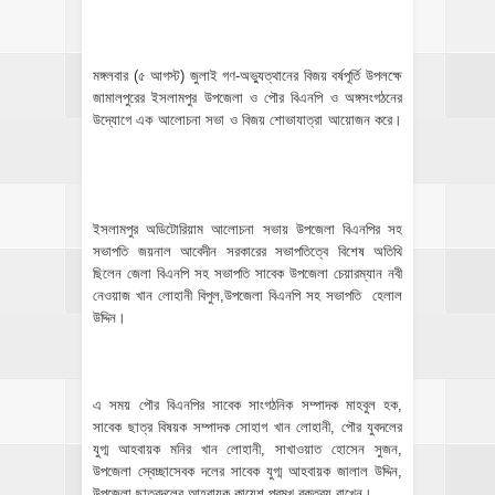
মঙ্গলবার (৫ আগস্ট) জুলাই গণ-অভ্যুত্থানের বিজয় বর্ষপূর্তি উপলক্ষে
জামালপুরের ইসলামপুর উপজেলা ও পৌর বিএনপি ও অঙ্গসংগঠনের
উদ্যোগে এক আলোচনা সভা ও বিজয় শোভাযাত্রা আয়োজন করে।
ইসলামপুর অডিটোরিয়াম আলোচনা সভায় উপজেলা বিএনপির সহ
সভাপতি জয়নাল আবেদীন সরকারের সভাপতিত্বে বিশেষ অতিথি
ছিলেন জেলা বিএনপি সহ সভাপতি সাবেক উপজেলা চেয়ারম্যান নবী
নেওয়াজ খান লোহানী বিপুল,উপজেলা বিএনপি সহ সভাপতি হেলাল
উদ্দিন।
এ সময় পৌর বিএনপির সাবেক সাংগঠনিক সম্পাদক মাহবুল হক,
সাবেক ছাত্র বিষয়ক সম্পাদক সোহাগ খান লোহানী, পৌর যুবদলের
যুগ্ম আহবায়ক মনির খান লোহানী, সাখাওয়াত হোসেন সুজন,
উপজেলা স্বেচ্ছাসেবক দলের সাবেক যুগ্ম আহবায়ক জালাল উদ্দিন,
উপজেলা ছাত্রদলের আহবায়ক কায়েশ প্রমূখ বক্তব্য রাখেন।