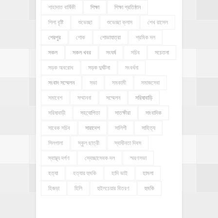
শাহাদাত বার্ষিকী
শিক্ষা
শিক্ষা প্রতিষ্ঠান
শিলা বৃষ্টি
শুভেচ্ছা
শুভেচ্ছা ক্লাস
শেখ রাসেল
শেরপুর
শোক
শোভাযাত্রা
শ্রমিক দল
সকল
সকল খবর
সংঘর্ষ
সচিব
সচেতনা
সড়ক অবরোধ
সড়ক দুর্ঘটনা
সংবর্ধনা
সংবাদ সম্মেলন
সভা
সমকামী
সমাজসেবা
সমাবেশ
সম্মাননা
সম্মেলন
সরিষাবাড়ি
সরিষাবাড়ী
সহযোগিতা
সাতক্ষীরা
সাংবাদিক
সাবেক সচিব
সারাদেশ
সালিশী
সাহিত্য
সিলগালা
স্কুল ছাত্রী
স্বাধীনতা দিবস
স্বাস্থ্য দর্পণ
স্বেচ্ছাসেবক দল
স্মরণসভা
হত্যা
হত্যার হুমকি
হাদি ভাই
হামলা
হিজড়া
হিলি
হুইলচেয়ার বিতরণ
হুমকি