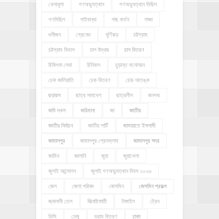
খেলাধূলা
গণঅভ্যুত্থান
গণঅভ্যুত্থান মিছিল
গণমিছিল
গাইবান্ধা
গাছ কর্তন
গাজা
গুনীজন
গ্রেনেড
ঘূর্ণিঝড়
চট্টগ্রাম
চট্টগ্রাম বিভাগ
চাল উদ্ধার
চাল বিতরণ
চিকিৎসা সেবা
চিনিকল
চুড়ান্ত মনোনয়ন
চেক জালিয়াতি
চেক বিতরণ
চোর আতঙ্ক
ছড়ারস
ছাত্র সমাবেশ
ছাত্রলীগ
জনপথ
জমি দখল
জরিমানা
জা
জাতীয়
জাতীয় নির্বাচন
জাতীয় পার্টি
জামায়াতে ইসলামী
জামালপুর
জামালপুর প্রেসক্লাব
জামালপুর সদর
জামিন
জালানি
জুয়া
জুয়াখেলা
জুলাই আন্দোলন
জুলাই গণঅভ্যুত্থান দিবস ২০২৬
জেল
জেলা পরিষদ
জেসমিন
জেসমিন প্রকল্প
জ্বালানী তেল
ঝিনাইগাতী
টাঙ্গাইল
ট্রেন
ডিসি
ডেঙ্গু
ড্রাম বিতরণ
ঢাকা