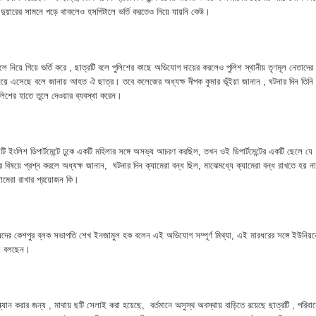
নপির হলেও শাস্তি আরও বেশি হবে” — এমপি মাহমুদুল হক রুবেল
ের দুয়ারের সামনে পড়ে থাকলেও হসপিটালে ভর্তি করতেও নিয়ে যায়নি কেউ।
ীর্ষে খন্দকার মাহবুব হাসান দিপন
ে মধ্যরাতে তাণ্ডব,গরু,স্বর্ণালঙ্কারসহ বিপুল টাকা লুট
নিয়ে গিয়ে ভর্তি করে , ছাত্রটি বলে পুলিশের কাছে অভিযোগ দায়ের করলেও পুলিশ স্থানীয় তৃণমূল নেতাদের
িয়ে এসেছে বলে জানায় আহত ঐ ছাত্র। তবে কলেজের অধ্যক্ষ দীপক কুমার ভূঁইয়া জানান , ঘটনার দিন তিনি
ুলিশের হাতে তুলে দেওয়ার ব্যবস্থা করেন।
 বাবু এমপির উন্নয়নের ধারায় স্বাস্থ্যসেবায় নতুন দিগন্ত
ে উত্তপ্ত ইসলামপুর
ইংলিশ ডিপার্টমেন্টে ঢুকে একটি মহিলার সঙ্গে অসভ্য আচরণ করছিল, তখন ওই ডিপার্টমেন্টের একটি ছেলে যে
র বিষয়ে প্রশ্ন করলে অধ্যক্ষ জানান, ঘটনার দিন ক্যামেরা বন্ধ ছিল, মাঝেমধ্যে ক্যামেরা বন্ধ রাখতে হয় না
্যামেরা রাখার প্রয়োজন কি।
রিষদের কেশপুর ব্লক সভাপতি শেখ ইনজামুল হক বলেন এই অভিযোগ সম্পূর্ণ মিথ্যা, এই মারধরের সঙ্গে ইউনিয়ন
থা বলছেন।
্যান করার জন্য , মাথায় ছটি সেলাই করা হয়েছে, বর্তমানে অসুস্থ অবস্থায় বাড়িতে রয়েছে ছাত্রটি , পরিবা