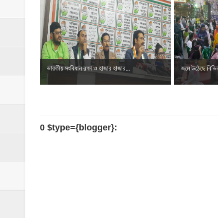
ভারতীয় সংবিধান রক্ষা ও হাজার হাজার...
জমে উঠেছে বিভিন্
0 $type={blogger}: