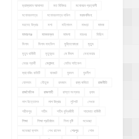
ভ্রাম্যমান আদালত
মত বিনিময়
মনোনয়ন প্রত্যাশী
মনোনয়নপত্র
মনোনয়নপত্র দাখিল
ময়মনসিংহ
মরদেহ উদ্ধার
মশা
মহিলাদল
মাগুড়া
মাদক
মাদারগঞ্জ
মানববন্ধন
মামলা
মারধর
মিছিল
মিলাদ
মিলাদ মাহফিল
মুক্তিযোদ্ধা
মৃত্যু
মৃত্যু বার্ষিকী
মৃত্যুদন্ড
মে দিবস
মেনকেয়ার
মেয়র প্রার্থী
মেলান্দহ
মোটর সাইকেল
ম্যানেজিং কমিটি
যানজট
যুবদল
যুবলীগ
যোগদান
যৌতুক
রমজান
রম্য কবিতা
রাজনীতি
রাজনৈতিক
রাজশাহী
রাস্তা সংস্কার
র‍্যাব
লাশ উত্তোলন
লাশ উদ্ধার
লুটপাট
লেখক
শরীফপুর
শহীদ
শহীদ বুদ্ধিজীবী
শাহাদাত বার্ষিকী
শিক্ষা
শিক্ষা প্রতিষ্ঠান
শিলা বৃষ্টি
শুভেচ্ছা
শুভেচ্ছা ক্লাস
শেখ রাসেল
শেরপুর
শোক