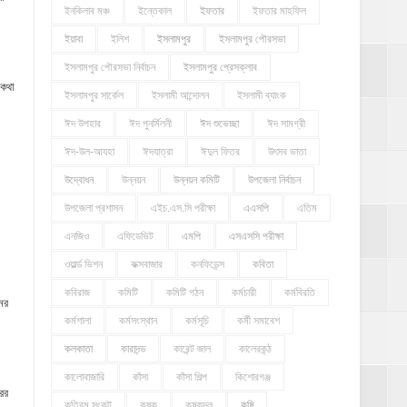
ইনকিলাব মঞ্চ
ইন্তেকাল
ইফতার
ইফতার মাহফিল
ইয়াবা
ইলিশ
ইসলামপুর
ইসলামপুর পৌরসভা
ইসলামপুর পৌরসভা নির্বাচন
ইসলামপুর প্রেসক্লাব
 কথা
ইসলামপুর সার্কেল
ইসলামী আন্দোলন
ইসলামী ব্যাংক
ঈদ উপহার
ঈদ পুনর্মিলনী
ঈদ শুভেচ্ছা
ঈদ সামগ্রী
ঈদ-উল-আযহা
ঈদযাত্রা
ঈদুল ফিতর
উৎসব ভাতা
উদ্বোধন
উন্নয়ন
উন্নয়ন কমিটি
উপজেলা নির্বাচন
উপজেলা প্রশাসন
এইচ.এস.সি পরীক্ষা
এএসপি
এতিম
এনজিও
এফিডেভিট
এমপি
এসএসসি পরীক্ষা
ওয়ার্ল্ড ভিশন
কক্সবাজার
কনফিডেন্স
কবিতা
কবিরাজ
কমিটি
কমিটি গঠন
কর্মচারী
কর্মবিরতি
ের
কর্মশালা
কর্মসংস্থান
কর্মসূচি
কর্মী সমাবেশ
কলকাতা
কারাদন্ড
কারেন্ট জাল
কালেরকন্ঠ
কালোবাজারি
কাঁসা
কাঁসা শিল্প
কিশোরগঞ্জ
রের
কৃত্রিম সংকট
কৃষক
কৃষকদল
কৃষি