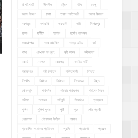
ঝিনাইগাতী
টাঙ্গাইল
ট্রেন
ডিসি
ডেঙ্গু
ড্রাম বিতরণ
ঢাকা
ত্রাণ প্রতিমন্ত্রী
ত্রাণ বিতরণ
দরপত্র
দশআনি
দাদুভাই
দাবী
দিনাজপুর
দুদক
দুর্নীতি
দুর্যোগ
দুর্যোগ প্রশমন
দেওয়ানগঞ্জ
দোয়া মাহফিল
দোস্ত এইড
ধর্ম
ধর্ষণ
ধান-চাল সংগ্রহ
নদী ভাঙ্গন
নদীভাঙ্গন
নববর্ষ
নবাগত
নবাবগঞ্জ
নাগরিক পার্টি
নারায়নগঞ্জ
নারী নির্যাতন
নালিতাবাড়ী
নি'হ'ত
নিখোঁজ
নির্বাচন
নির্যাতন
নিষেধাজ্ঞা
নিহত
নৌকাডুবি
পরিদর্শন
পরিবার পরিকল্পনা
পরিবেশ দিবস
পরীক্ষা
পলাতক
পানিবন্দি
পিআইও
পুরস্কার
পুলিশ
পুলিশ সুপার
পুষ্টি
পূজা
পৌর প্রার্থী
পৌরসভা
পৌরসভা নির্বাচন
প্রকল্প
প্রকাশিত সংবাদের প্রতিবাদ
প্রক্সি
প্রচারণা
প্রচ্ছদ