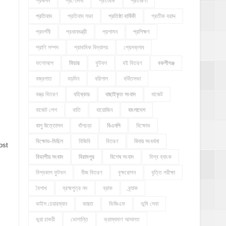
প্রজনন
প্রণোদনা
প্রতারক
প্রতারণা
প্রতিবাদ
প্রতিবাদ সভা
প্রতিষ্ঠা বার্ষিকী
প্রতীক বরাদ্দ
প্রদর্শনী
প্রধানমন্ত্রী
প্রশাসন
প্রশিক্ষণ
প্রাণি সম্পদ
প্রাথমিক বিদ্যালয়
প্রেসক্লাব
ফলোআপ
ফিচার
ফুটবল
বই বিতরণ
বকশীগঞ্জ
বজ্রপাত
বড়দিন
বরিশাল
বর্ধিতসভা
বস্ত্র বিতরণ
বহিষ্কার
বাছাইকৃত সংবাদ
বাজেট
বাজেট পেশ
বাতি
বায়োজিন
বাংলাদেশ
বালু উত্তোলন
বাঁশচড়া
বিএনপি
বিক্ষোভ
বিক্ষোভ-মিছিল
বিজিবি
বিতরণ
বিদায় সংবর্ধনা
ost
বিভাগীয় সংবাদ
বিরামপুর
বিশেষ সংবাদ
বিশ্ব ব্যাংক
বিশ্বকাপ ফুটবল
বীজ বিতরণ
বৃক্ষরোপন
বৃত্তি পরীক্ষা
বৈশাখ
ব্রহ্মপুত্র নদ
ব্রাক
ব্র্যাক
ভাইস চেয়ারম্যান
ভারত
ভিজিএফ
ভূমি সেবা
ভূয়া চাকরী
ভোগান্তি
ভ্রাম্যমাণ আদালত