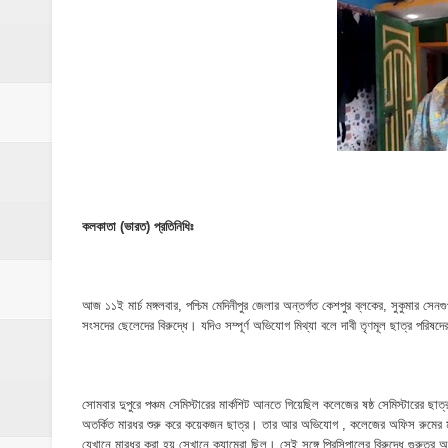
ঝিনাইগাতী থানাকে পিকআপ ভ্যান উপহার
ইসলামপুরে ব্রহ্মপুত্র নদের ভাঙ্গন; চোখের সামনেই
মনটা আমার কেন যে ভালো লাগে না?- আতিকুর র
ঝিনাইগাতীতে ভাতিজাদের হামলায় চাচী নিহত; হত্য
‎ইসলামপুরে এতিমখানার কমিটি নিয়ে হট্টগোল, সমা
আমরা সবই করতে চাই, তবে আমাদের হাত-পা বাঁধা; শ
কলকাতা (ভারত) প্রতিনিধিঃ
ইসলামপুরে আর্থিক সাক্ষরতা ও লেনদেনে নিরাপত্ত
আজ ১১ই মার্চ মঙ্গলবার, পশ্চিম মেদিনীপুর জেলার অন্তর্গত কেশপুর ব্লকের, সুকুমার সেন
ইসলামপুরে কাঁসা শিল্প উন্নয়ন কমিটি ঘোষণা- স
সংসদের ছেলেদের বিরুদ্ধে। যদিও সম্পূর্ণ অভিযোগ মিথ্যা বলে দাবী তৃণমূল ছাত্র পরিষদ
​ইসলামপুর মহলগিরী উচ্চ বিদ্যালয়ে নজিরবিহীন জা
সোমবার দুপুরে পঞ্চম সেমিস্টারের মার্কশিট আনতে গিয়েছিল কলেজের ষষ্ঠ সেমিস্টারের
ইসলামপুরে তৃতীয় লিঙ্গ জনগোষ্ঠীর সক্ষমতা উন্নয়ন
অতর্কিত মারধর শুরু করে কয়েকজন ছাত্র। তার আর অভিযোগ , কলেজের অফিস রুমের মধ্য
যেখানে মারধর করা হয় সেখানে ক্যামেরা ছিল। সেই সঙ্গে প্রিন্সিপালের বিরুদ্ধে গুরুতর