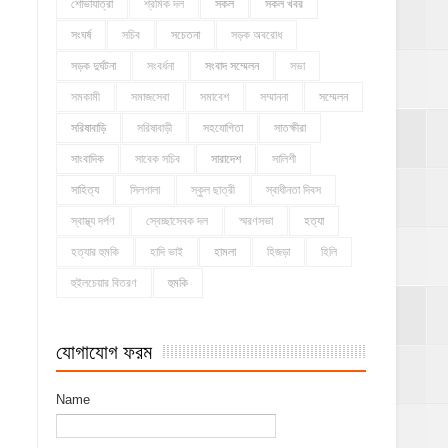
শোভাযাত্রা
শ্রমিক দল
সকল
সকল খবর
সংঘর্ষ
সচিব
সচেতনা
সড়ক অবরোধ
সড়ক দুর্ঘটনা
সংবর্ধনা
সংবাদ সম্মেলন
সভা
সমকামী
সমাজসেবা
সমাবেশ
সম্মাননা
সম্মেলন
সরিষাবাড়ি
সরিষাবাড়ী
সহযোগিতা
সাতক্ষীরা
সাংবাদিক
সাবেক সচিব
সারাদেশ
সালিশী
সাহিত্য
সিলগালা
স্কুল ছাত্রী
স্বাধীনতা দিবস
স্বাস্থ্য দর্পণ
স্বেচ্ছাসেবক দল
স্মরণসভা
হত্যা
হত্যার হুমকি
হাদি ভাই
হামলা
হিজড়া
হিলি
হুইলচেয়ার বিতরণ
হুমকি
যোগাযোগ ফরম
Name