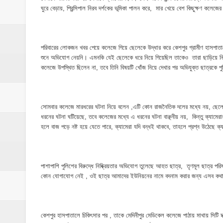
মাদকের ব্যাপারে কোনো সুপারিশ চলবে না, বিএ
ঘুরে বেড়ায়, প্রিন্সিপাল নিরব দর্শকের ভূমিকা পালন করে, মার খেয়ে বেশ কিছুক্ষণ কলেজ
‎পার্থশী ইউপি নির্বাচনে চেয়ারম্যান পদে আলোচনার শ
​ইসলামপুরে পূর্বশত্রুতার জেরে প্রতিপক্ষের বসতঘর
পরিবারের লোকজন খবর পেয়ে কলেজে গিয়ে ছেলেকে উদ্ধার করে কেশপুর গ্রামীণ হাসপাতালে 
শুনে অভিযোগ নেয়নি। এমনকি যেই ছেলেকে ধরে নিয়ে গিয়েছিল তাকেও তারা ছাড়িয়ে ন
কলেজে উপস্থিত ছিলেন না, তবে তিনি বিষয়টি খোঁজ নিয়ে দেখার পর অভিযুক্ত ছাত্রকে প
‎ইসলামপুর স্বাস্থ্য কমপ্লেক্স ১০১ শয্যায় উন্নীত,
শেষ আশ্রয়েও দখলের থাবা, কবরস্থানের জমি নিয়
সোমবার কলেজে মারধরের ঘটনা নিয়ে বলেন ,এটি কোন রাজনৈতিক দলের মধ্যে নয়, ছেলেটি 
ধরনের ঘটনা ঘটিয়েছে, তবে কলেজের মধ্যে এ ধরনের ঘটনা বাঞ্ছনীয় নয়, কিন্তু ক্যামেরা
হলে বাজ পড়ে নষ্ট হয়ে যেতে পারে, ক্যামেরা যদি বন্ধই থাকবে, তাহলে প্রশ্ন উঠেছে ক
পাশাপাশি পুলিশের বিরুদ্ধে নিষ্ক্রিয়তার অভিযোগ তুলেছে আহত ছাত্র, তৃণমূল ছাত্র প
কোন যোগাযোগ নেই , ওই ছাত্র আমাদের ইউনিয়নের নামে বদনাম করার জন্য এসব ক
কেশপুর হাসপাতালে চিকিৎসার পর , তাকে মেদিনীপুর মেডিকেল কলেজে পাঠায় মাথায় সিটি স্ক