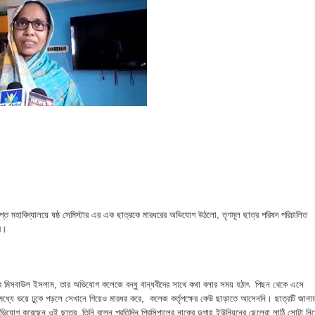
 ভিটে মাটি হারিয়ে দিশেহারা মানুষ
হমান
া মামলার প্রস্তুতি
জসেবা কর্মচারীর বিরুদ্ধে ঘুষের অভিযোগ
েরপুরে ত্রাণ প্রতিমন্ত্রী
া বিষয়ক কর্মশালা ও গ্রাহক সমাবেশ অনুষ্ঠিত
গুপ্ত মহাবিদ্যালয়ে ষষ্ঠ সেমিস্টার এর এক ছাত্রকে মারধরের অভিযোগ উঠলো, তৃণমূল ছাত্র পরিষদ‌ পরিচালিত
ভাপতি উত্তম, সম্পাদক মহাদেব
ের।
লিয়াতি; রেজাল্ট ছাড়াই শিক্ষক নিয়োগ
 ছাত্র মিসবাউল ইসলাম, তার অভিযোগ কলেজে বন্ধু বান্ধবীদের সাথে কথা বলার সময় হঠাৎ পিছন থেকে এসে
 বিষয়ক প্রশিক্ষণ অনুষ্ঠিত
ে ভয়ে ঢুকে পড়লে সেখানে গিয়েও মারধর করে, কলেজ কর্তৃপক্ষের কেউ ছাড়াতে আসেননি। ছাত্রটি জানায
 অভিযোগ করেছেন ওই ছাত্র, তিনি বলেন প্রতিদিন প্রিন্সিপালের নাকের ডগায় ইউনিয়নের ছেলেরা লাঠি সোটা নিয