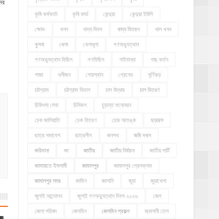
ের
কৃষি কর্মকর্তা
কৃষি কার্ড
কেন্দুয়া
কেন্দুয়া ইউপি
ক্ষোভ
খনন
খাদ্য দিবস
খাদ্য বিতরণ
খাল খনন
খুলনা
খেলা
খেলাধূলা
গণঅভ্যুত্থান
গণঅভ্যুত্থান মিছিল
গণমিছিল
গাইবান্ধা
গাছ কর্তন
গাজা
গুনীজন
গোরস্থান
গ্রেনেড
ঘূর্ণিঝড়
চট্টগ্রাম
চট্টগ্রাম বিভাগ
চাল উদ্ধার
চাল বিতরণ
চিকিৎসা সেবা
চিনিকল
চুড়ান্ত মনোনয়ন
চেক জালিয়াতি
চেক বিতরণ
চোর আতঙ্ক
ছড়ারস
ছাত্র সমাবেশ
ছাত্রলীগ
জনপথ
জমি দখল
জরিমানা
জা
জাতীয়
জাতীয় নির্বাচন
জাতীয় পার্টি
জামায়াতে ইসলামী
জামালপুর
জামালপুর প্রেসক্লাব
জামালপুর সদর
জামিন
জালানি
জুয়া
জুয়াখেলা
জুলাই আন্দোলন
জুলাই গণঅভ্যুত্থান দিবস ২০২৬
জেল
জেলা পরিষদ
জেসমিন
জেসমিন প্রকল্প
জ্বালানী তেল