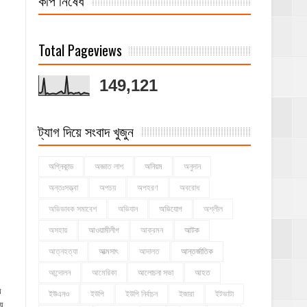
Total Pageviews
149,121
ট্যাগ দিয়ে সংবাদ খুজুন
অগ্নিকান্ড
অজ্ঞাত লাশ
অনিয়ম
অনুদান
অন্তঃসত্ত্বা
অপচয়
অপহরণ
অবরোধ
অভিভাবক সমাবেশ
অভিযান
অভিযোগ
অশ্লীল
অসহায়
আওয়ামীলীগ
আক্রমন
আটক
আত্নহত্যা
আত্মসাৎ
আদালত
আন্তর্জাতিক
আন্দোলন
আমেরিকা
আলোচনা সভা
আহত
়
ইউএনও
ইউপি
ইউপি নির্বাচন
ইজারা
ইটভাটা
়ে