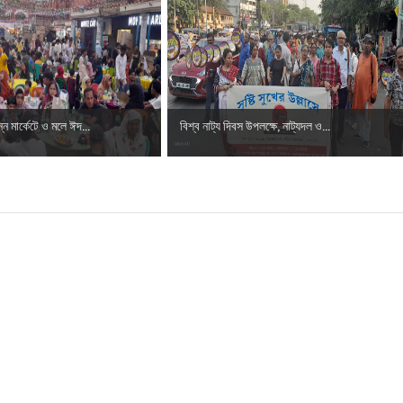
ন মার্কেটে ও মলে ঈদ...
বিশ্ব নাট্য দিবস উপলক্ষে, নাট্যদল ও...