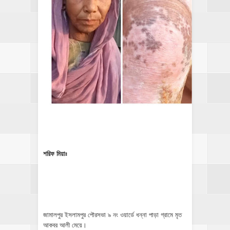
শরিফ মিয়াঃ
জামালপুর ইসলামপুর পৌরসভা ৯ নং ওয়ার্ডে ধন্না পাড়া গ্রামে মৃত
আকবর আলী মেয়ে।