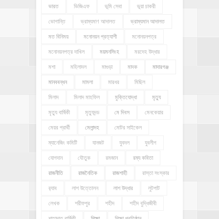
ভারত
ভিজিএফ
ভূমি সেবা
ভূয়া চাকরী
ভোগান্তি
ভ্রাম্যমাণ আদালত
ভ্রাম্যমান আদালত
মত বিনিময়
মনোনয়ন প্রত্যাশী
মনোনয়নপত্র
মনোনয়নপত্র দাখিল
ময়মনসিংহ
মরদেহ উদ্ধার
মশা
মহিলাদল
মাগুড়া
মাদক
মাদারগঞ্জ
মানববন্ধন
মামলা
মারধর
মিছিল
মিলাদ
মিলাদ মাহফিল
মুক্তিযোদ্ধা
মৃত্যু
মৃত্যু বার্ষিকী
মৃত্যুদন্ড
মে দিবস
মেনকেয়ার
মেয়র প্রার্থী
মেলান্দহ
মোটর সাইকেল
ম্যানেজিং কমিটি
যানজট
যুবদল
যুবলীগ
যোগদান
যৌতুক
রমজান
রম্য কবিতা
রাজনীতি
রাজনৈতিক
রাজশাহী
রাস্তা সংস্কার
র‍্যাব
লাশ উত্তোলন
লাশ উদ্ধার
লুটপাট
লেখক
শরীফপুর
শহীদ
শহীদ বুদ্ধিজীবী
শাহাদাত বার্ষিকী
শিক্ষা
শিক্ষা প্রতিষ্ঠান