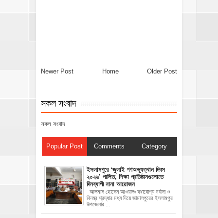
Newer Post
Home
Older Post
সকল সংবাদ
সকল সংবাদ
Popular Post
Comments
Category
‎ইসলামপুরে ‘জুলাই গণঅভ্যুত্থান দিবস
২০২৬’ পালিত, শিক্ষা প্রতিষ্ঠানগুলোতে
দিনব্যাপী নানা আয়োজন
‎​আলমাস হোসেন আওয়ালঃ‎ ‎​যথাযোগ্য মর্যাদা ও
বিনম্র শ্রদ্ধার মধ্য দিয়ে জামালপুরের ইসলামপুর
উপজেলার ...