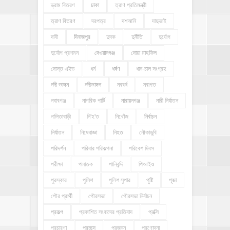
ড্রাম বিতরণ
ঢাকা
ত্রাণ প্রতিমন্ত্রী
ত্রাণ বিতরণ
দরপত্র
দশআনি
দাদুভাই
দাবী
দিনাজপুর
দুদক
দুর্নীতি
দুর্যোগ
দুর্যোগ প্রশমন
দেওয়ানগঞ্জ
দোয়া মাহফিল
দোস্ত এইড
ধর্ম
ধর্ষণ
ধান-চাল সংগ্রহ
নদী ভাঙ্গন
নদীভাঙ্গন
নববর্ষ
নবাগত
নবাবগঞ্জ
নাগরিক পার্টি
নারায়নগঞ্জ
নারী নির্যাতন
নালিতাবাড়ী
নি'হ'ত
নিখোঁজ
নির্বাচন
নির্যাতন
নিষেধাজ্ঞা
নিহত
নৌকাডুবি
পরিদর্শন
পরিবার পরিকল্পনা
পরিবেশ দিবস
পরীক্ষা
পলাতক
পানিবন্দি
পিআইও
পুরস্কার
পুলিশ
পুলিশ সুপার
পুষ্টি
পূজা
পৌর প্রার্থী
পৌরসভা
পৌরসভা নির্বাচন
প্রকল্প
প্রকাশিত সংবাদের প্রতিবাদ
প্রক্সি
প্রচারণা
প্রচ্ছদ
প্রজনন
প্রণোদনা