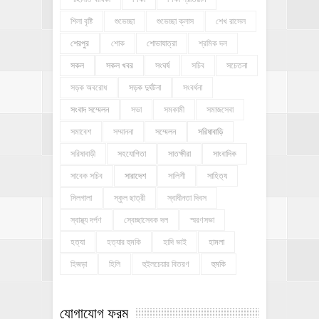
শিলা বৃষ্টি
শুভেচ্ছা
শুভেচ্ছা ক্লাস
শেখ রাসেল
শেরপুর
শোক
শোভাযাত্রা
শ্রমিক দল
সকল
সকল খবর
সংঘর্ষ
সচিব
সচেতনা
সড়ক অবরোধ
সড়ক দুর্ঘটনা
সংবর্ধনা
সংবাদ সম্মেলন
সভা
সমকামী
সমাজসেবা
সমাবেশ
সম্মাননা
সম্মেলন
সরিষাবাড়ি
সরিষাবাড়ী
সহযোগিতা
সাতক্ষীরা
সাংবাদিক
সাবেক সচিব
সারাদেশ
সালিশী
সাহিত্য
সিলগালা
স্কুল ছাত্রী
স্বাধীনতা দিবস
স্বাস্থ্য দর্পণ
স্বেচ্ছাসেবক দল
স্মরণসভা
হত্যা
হত্যার হুমকি
হাদি ভাই
হামলা
হিজড়া
হিলি
হুইলচেয়ার বিতরণ
হুমকি
যোগাযোগ ফরম