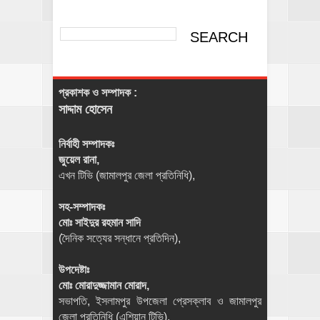
প্রকাশক ও সম্পাদক :
সাদ্দাম হোসেন
নির্বাহী সম্পাদকঃ
জুয়েল রানা,
এখন টিভি (জামালপুর জেলা প্রতিনিধি),
সহ-সম্পাদকঃ
মোঃ সাইদুর রহমান সাদি
(দৈনিক সত্যের সন্ধানে প্রতিদিন),
উপদেষ্টাঃ
মোঃ মোরাদুজ্জামান মোরাদ,
সভাপতি, ইসলামপুর উপজেলা প্রেসক্লাব ও জামালপুর
জেলা প্রতিনিধি (এশিয়ান টিভি),