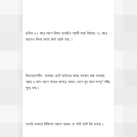
ছখিনা ৫০ বছর আগে বিবাহ হয়েছিল স্বামী মারা গিয়াছে ৭২ বছর
বয়সেও বিধবা ভাতা কার্ড হয়নি তার ।
নিঃসন্তানহীন অবস্থা ছোট ভাইয়ের কাছে বসবাস করা অবস্থা
প্রায় ৬ মাস আগে গায়ের কাপড়ে আগুন লেগে মুখ বাদে সম্পূর্ণ শরীর
পুড়ে যায়।
অর্থের অভাবে চিকিৎসা করতে পারছে না অতি কষ্টে দিন চলছে।