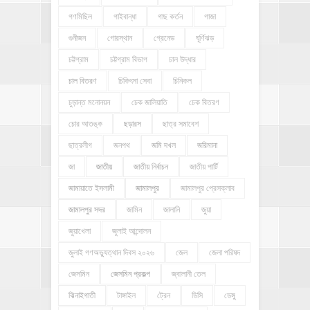
গণমিছিল
গাইবান্ধা
গাছ কর্তন
গাজা
গুনীজন
গোরস্থান
গ্রেনেড
ঘূর্ণিঝড়
চট্টগ্রাম
চট্টগ্রাম বিভাগ
চাল উদ্ধার
চাল বিতরণ
চিকিৎসা সেবা
চিনিকল
চুড়ান্ত মনোনয়ন
চেক জালিয়াতি
চেক বিতরণ
চোর আতঙ্ক
ছড়ারস
ছাত্র সমাবেশ
ছাত্রলীগ
জনপথ
জমি দখল
জরিমানা
জা
জাতীয়
জাতীয় নির্বাচন
জাতীয় পার্টি
জামায়াতে ইসলামী
জামালপুর
জামালপুর প্রেসক্লাব
জামালপুর সদর
জামিন
জালানি
জুয়া
জুয়াখেলা
জুলাই আন্দোলন
জুলাই গণঅভ্যুত্থান দিবস ২০২৬
জেল
জেলা পরিষদ
জেসমিন
জেসমিন প্রকল্প
জ্বালানী তেল
ঝিনাইগাতী
টাঙ্গাইল
ট্রেন
ডিসি
ডেঙ্গু