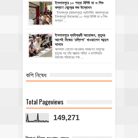
ইসলামপুরে ১০ শয্যা বিশিষ্ট মা ও শিশু
কল্যাণ কেন্দ্রের শুভ উদ্বোধন
ইসলামপুর (জামালপুর) প্রতিনিধি: জামালপুরের
ইসলামপুর উপজেলায় ১০ শয্যা বিশিষ্ট মা ও শিশু
কল্যাণ ...
‎ইসলামপুরে ব্যতিক্রমী আয়োজন, মৃত্যুর
আগেই নিজের ‘চল্লিশা’ খাওয়ালেন আব্দুস
সালাম
আলমাস হোসেন আওয়ালঃ ‎​সাধারণত মানুষের
মৃত্যুর পর তাঁর আত্মার শান্তি ও মাগফিরাত
কামনায় পরিবারের পক্ষ ...
কপি নিষেধ
Total Pageviews
149,271