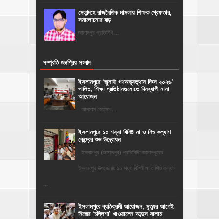
মেলান্দহে রাজনৈতিক মামলায় শিক্ষক গ্রেফতার,
সমালোচনার ঝড়
জামালপুর প্রতিনিধি ...
সম্প্রতি জনপ্রিয় সংবাদ
‎ইসলামপুরে ‘জুলাই গণঅভ্যুত্থান দিবস ২০২৬’
পালিত, শিক্ষা প্রতিষ্ঠানগুলোতে দিনব্যাপী নানা
আয়োজন
‎​আলমাস হোসেন ...
ইসলামপুরে ১০ শয্যা বিশিষ্ট মা ও শিশু কল্যাণ
কেন্দ্রের শুভ উদ্বোধন
ইসলামপুর (জামালপুর) প্রতিনিধি: জামালপুরের
ইসলামপুর উপজেলায় ১০ শয্যা বিশিষ্ট মা ও শিশু কল্যাণ
...
‎ইসলামপুরে ব্যতিক্রমী আয়োজন, মৃত্যুর আগেই
নিজের ‘চল্লিশা’ খাওয়ালেন আব্দুস সালাম