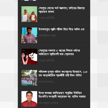
শেরপুরে বোনের অর্থ আত্মসাৎ; ভাইয়ের বিরুদ্ধে
প্রতারণা মামলা
শেরপুর প্রতিনিধিঃ ...
ইসলামপুরে প্রক্সি পরীক্ষা দিতে গিয়ে আটক এক
রোকনুজ্জামান সবুজঃ ...
শেরপুরের নকলায় ৫ বছরের শিশুকে ধর্ষনের
অভিযোগে প্রতিবেশী দাদা গ্রেফতার
শেরপুর প্রতিনিধি: ...
পশ্চিমবঙ্গ তৃণমূল মহিলা কংগ্রেসের উদ্যোগে, ১১৫
তম আন্তর্জাতিক শ্রমজীবী নারী দিবস পালিত
কলকাতা (ভারত) ...
ঈদের শুভেচ্ছা জানিয়েছেন পাকুরিয়া ইউনিয়ন
বিএনপি'র সংগ্রামী আহ্বায়ক আ: হালিম সরকার
মোঃ নাজমুল হোসাইনঃ ...