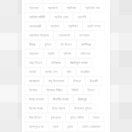
প্রতারক
প্রতারণা
প্রতিবাদ
প্রতিবাদ সভা
প্রতিষ্ঠা বার্ষিকী
প্রতীক বরাদ্দ
প্রদর্শনী
প্রধানমন্ত্রী
প্রশাসন
প্রশিক্ষণ
প্রাণি সম্পদ
প্রাথমিক বিদ্যালয়
প্রেসক্লাব
ফলোআপ
ফিচার
ফুটবল
বই বিতরণ
বকশীগঞ্জ
বজ্রপাত
বড়দিন
বরিশাল
বর্ধিতসভা
বস্ত্র বিতরণ
বহিষ্কার
বাছাইকৃত সংবাদ
বাজেট
বাজেট পেশ
বাতি
বায়োজিন
বাংলাদেশ
বালু উত্তোলন
বাঁশচড়া
বিএনপি
বিক্ষোভ
বিক্ষোভ-মিছিল
বিজিবি
বিতরণ
বিদায় সংবর্ধনা
বিভাগীয় সংবাদ
বিরামপুর
বিশেষ সংবাদ
বিশ্ব ব্যাংক
বিশ্বকাপ ফুটবল
বীজ বিতরণ
বৃক্ষরোপন
বৃত্তি পরীক্ষা
বৈশাখ
ব্রহ্মপুত্র নদ
ব্রাক
ব্র্যাক
ভাইস চেয়ারম্যান