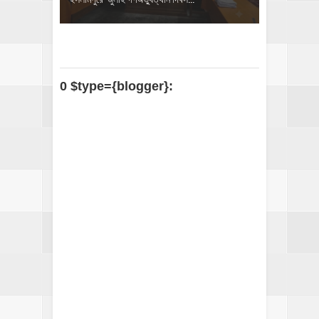
0 $type={blogger}: