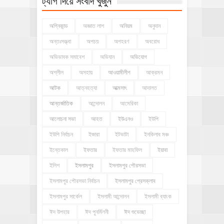
ট্যাগ দিয়ে সংবাদ খুজুন
অগ্নিকান্ড
অজ্ঞাত লাশ
অনিয়ম
অনুদান
অন্তঃসত্ত্বা
অপচয়
অপহরণ
অবরোধ
অভিভাবক সমাবেশ
অভিযান
অভিযোগ
অশ্লীল
অসহায়
আওয়ামীলীগ
আক্রমন
আটক
আত্নহত্যা
আত্মসাৎ
আদালত
আন্তর্জাতিক
আন্দোলন
আমেরিকা
আলোচনা সভা
আহত
ইউএনও
ইউপি
ইউপি নির্বাচন
ইজারা
ইটভাটা
ইনকিলাব মঞ্চ
ইন্তেকাল
ইফতার
ইফতার মাহফিল
ইয়াবা
ইলিশ
ইসলামপুর
ইসলামপুর পৌরসভা
ইসলামপুর পৌরসভা নির্বাচন
ইসলামপুর প্রেসক্লাব
ইসলামপুর সার্কেল
ইসলামী আন্দোলন
ইসলামী ব্যাংক
ঈদ উপহার
ঈদ পুনর্মিলনী
ঈদ শুভেচ্ছা