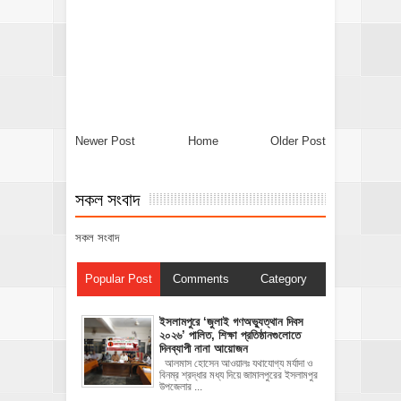
Newer Post
Home
Older Post
সকল সংবাদ
সকল সংবাদ
Popular Post
Comments
Category
‎ইসলামপুরে ‘জুলাই গণঅভ্যুত্থান দিবস
২০২৬’ পালিত, শিক্ষা প্রতিষ্ঠানগুলোতে
দিনব্যাপী নানা আয়োজন
‎​আলমাস হোসেন আওয়ালঃ‎ ‎​যথাযোগ্য মর্যাদা ও
বিনম্র শ্রদ্ধার মধ্য দিয়ে জামালপুরের ইসলামপুর
উপজেলার ...