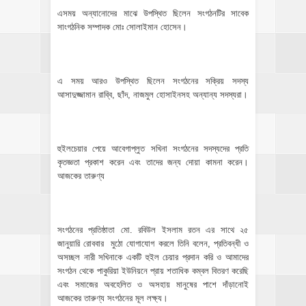
এসময় অন্যানোদের মাঝে উপস্থিত ছিলেন সংগঠনটির সাবেক
সাংগঠনিক সম্পাদক মোঃ সোলাইমান হোসেন।
এ সময় আরও উপস্থিত ছিলেন সংগঠনের সক্রিয় সদস্য
আসাদুজ্জামান রাব্বি, ছাঁদ, নাজমুল হোসাইনসহ অন্যান্য সদস্যরা।
হুইলচেয়ার পেয়ে আবেগাপ্লুত সখিনা সংগঠনের সদস্যদের প্রতি
কৃতজ্ঞতা প্রকাশ করেন এবং তাদের জন্য দোয়া কামনা করেন।
আজকের তারুণ্য
সংগঠনের প্রতিষ্ঠাতা মো. রবিউল ইসলাম রতন এর সাথে ২৫
জানুয়ারি রোববার মুঠো যোগাযোগ করলে তিনি বলেন, প্রতিবন্ধী ও
অসচ্ছল নারী সখিনাকে একটি হুইল চেয়ার প্রদান করি ও আমাদের
সংগঠন থেকে পাকুরিয়া ইউনিয়নে প্রায় শতাধিক কম্বল বিতরণ করেছি
এবং সমাজের অবহেলিত ও অসহায় মানুষের পাশে দাঁড়ানোই
আজকের তারুণ্য সংগঠনের মূল লক্ষ্য।