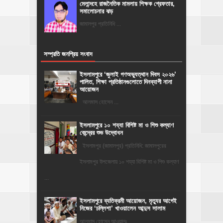
মেলান্দহে রাজনৈতিক মামলায় শিক্ষক গ্রেফতার,
সমালোচনার ঝড়
জামালপুর প্রতিনিধি ...
সম্প্রতি জনপ্রিয় সংবাদ
‎ইসলামপুরে ‘জুলাই গণঅভ্যুত্থান দিবস ২০২৬’
পালিত, শিক্ষা প্রতিষ্ঠানগুলোতে দিনব্যাপী নানা
আয়োজন
‎​আলমাস হোসেন ...
ইসলামপুরে ১০ শয্যা বিশিষ্ট মা ও শিশু কল্যাণ
কেন্দ্রের শুভ উদ্বোধন
ইসলামপুর (জামালপুর) প্রতিনিধি: জামালপুরের
ইসলামপুর উপজেলায় ১০ শয্যা বিশিষ্ট মা ও শিশু কল্যাণ
...
‎ইসলামপুরে ব্যতিক্রমী আয়োজন, মৃত্যুর আগেই
নিজের ‘চল্লিশা’ খাওয়ালেন আব্দুস সালাম
আলমাস হোসেন আওয়ালঃ ...