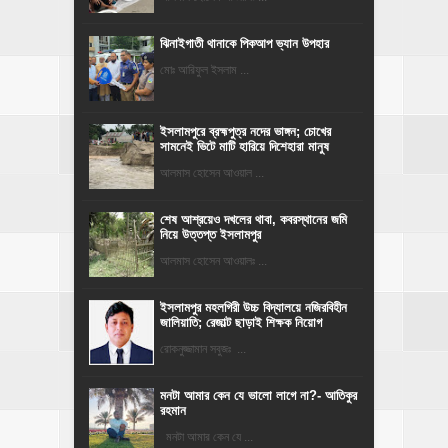
ঝিনাইগাতী থানাকে পিকআপ ভ্যান উপহার
মোঃ আরিফুল ইসলাম ...
ইসলামপুরে ব্রহ্মপুত্র নদের ভাঙ্গন; চোখের
সামনেই ভিটে মাটি হারিয়ে দিশেহারা মানুষ
আলমাস হোসেন আওয়াল ...
শেষ আশ্রয়েও দখলের থাবা, কবরস্থানের জমি
নিয়ে উত্তপ্ত ইসলামপুর
আলমাস হোসেন আওয়ালঃ ...
​ইসলামপুর মহলগিরী উচ্চ বিদ্যালয়ে নজিরবিহীন
জালিয়াতি; রেজাল্ট ছাড়াই শিক্ষক নিয়োগ
রোকনুজ্জামান সবুজঃ ...
মনটা আমার কেন যে ভালো লাগে না?- আতিকুর
রহমান
মনটা আমার কেন যে ...