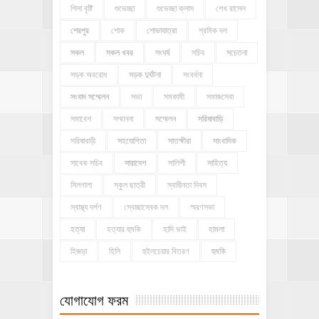
শিলা বৃষ্টি
শুভেচ্ছা
শুভেচ্ছা ক্লাস
শেখ রাসেল
শেরপুর
শোক
শোভাযাত্রা
শ্রমিক দল
সকল
সকল খবর
সংঘর্ষ
সচিব
সচেতনা
সড়ক অবরোধ
সড়ক দুর্ঘটনা
সংবর্ধনা
সংবাদ সম্মেলন
সভা
সমকামী
সমাজসেবা
সমাবেশ
সম্মাননা
সম্মেলন
সরিষাবাড়ি
সরিষাবাড়ী
সহযোগিতা
সাতক্ষীরা
সাংবাদিক
সাবেক সচিব
সারাদেশ
সালিশী
সাহিত্য
সিলগালা
স্কুল ছাত্রী
স্বাধীনতা দিবস
স্বাস্থ্য দর্পণ
স্বেচ্ছাসেবক দল
স্মরণসভা
হত্যা
হত্যার হুমকি
হাদি ভাই
হামলা
হিজড়া
হিলি
হুইলচেয়ার বিতরণ
হুমকি
যোগাযোগ ফরম