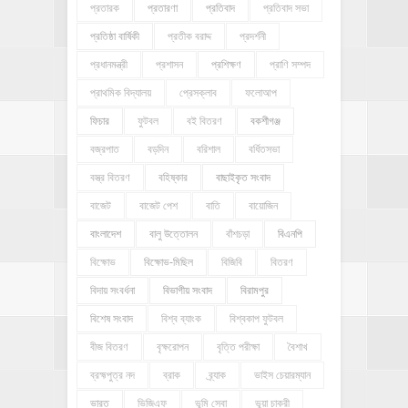
প্রতারক
প্রতারণা
প্রতিবাদ
প্রতিবাদ সভা
প্রতিষ্ঠা বার্ষিকী
প্রতীক বরাদ্দ
প্রদর্শনী
প্রধানমন্ত্রী
প্রশাসন
প্রশিক্ষণ
প্রাণি সম্পদ
প্রাথমিক বিদ্যালয়
প্রেসক্লাব
ফলোআপ
ফিচার
ফুটবল
বই বিতরণ
বকশীগঞ্জ
বজ্রপাত
বড়দিন
বরিশাল
বর্ধিতসভা
বস্ত্র বিতরণ
বহিষ্কার
বাছাইকৃত সংবাদ
বাজেট
বাজেট পেশ
বাতি
বায়োজিন
বাংলাদেশ
বালু উত্তোলন
বাঁশচড়া
বিএনপি
বিক্ষোভ
বিক্ষোভ-মিছিল
বিজিবি
বিতরণ
বিদায় সংবর্ধনা
বিভাগীয় সংবাদ
বিরামপুর
বিশেষ সংবাদ
বিশ্ব ব্যাংক
বিশ্বকাপ ফুটবল
বীজ বিতরণ
বৃক্ষরোপন
বৃত্তি পরীক্ষা
বৈশাখ
ব্রহ্মপুত্র নদ
ব্রাক
ব্র্যাক
ভাইস চেয়ারম্যান
ভারত
ভিজিএফ
ভূমি সেবা
ভূয়া চাকরী