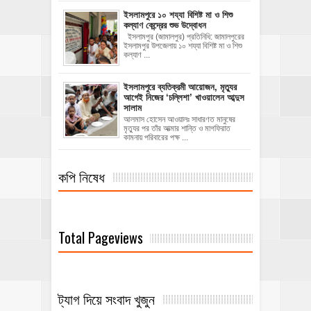
ইসলামপুরে ১০ শয্যা বিশিষ্ট মা ও শিশু
কল্যাণ কেন্দ্রের শুভ উদ্বোধন
ইসলামপুর (জামালপুর) প্রতিনিধি: জামালপুরের
ইসলামপুর উপজেলায় ১০ শয্যা বিশিষ্ট মা ও শিশু
কল্যাণ ...
‎ইসলামপুরে ব্যতিক্রমী আয়োজন, মৃত্যুর
আগেই নিজের ‘চল্লিশা’ খাওয়ালেন আব্দুস
সালাম
আলমাস হোসেন আওয়ালঃ ‎​সাধারণত মানুষের
মৃত্যুর পর তাঁর আত্মার শান্তি ও মাগফিরাত
কামনায় পরিবারের পক্ষ ...
কপি নিষেধ
Total Pageviews
ট্যাগ দিয়ে সংবাদ খুজুন