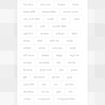
ঈদুল ফিতর
উৎসব ভাতা
উদ্বোধন
উন্নয়ন
উন্নয়ন কমিটি
উপজেলা নির্বাচন
উপজেলা প্রশাসন
এইচ.এস.সি পরীক্ষা
এএসপি
এতিম
এনজিও
এফিডেভিট
এমপি
এসএসসি পরীক্ষা
ওয়ার্ল্ড ভিশন
কক্সবাজার
কনফিডেন্স
কবিতা
কবিরাজ
কমিটি
কমিটি গঠন
কর্মচারী
কর্মবিরতি
কর্মশালা
কর্মসংস্থান
কর্মসূচি
কর্মী সমাবেশ
কলকাতা
কারাদন্ড
কারেন্ট জাল
কালেরকন্ঠ
কালোবাজারি
কাঁসা
কাঁসা শিল্প
কিশোরগঞ্জ
কৃত্রিম সংকট
কৃষক
কৃষকদল
কৃষি
কৃষি কর্মকর্তা
কৃষি কার্ড
কেন্দুয়া
কেন্দুয়া ইউপি
ক্ষোভ
খনন
খাদ্য দিবস
খাদ্য বিতরণ
খাল খনন
খুলনা
খেলা
খেলাধূলা
গণঅভ্যুত্থান
গণঅভ্যুত্থান মিছিল