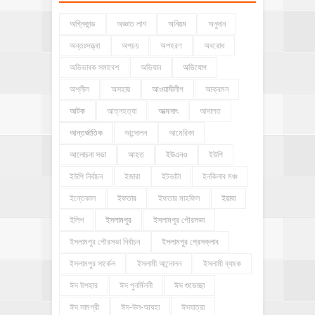
অগ্নিকান্ড
অজ্ঞাত লাশ
অনিয়ম
অনুদান
অন্তঃসত্ত্বা
অপচয়
অপহরণ
অবরোধ
অভিভাবক সমাবেশ
অভিযান
অভিযোগ
অশ্লীল
অসহায়
আওয়ামীলীগ
আক্রমন
আটক
আত্নহত্যা
আত্মসাৎ
আদালত
আন্তর্জাতিক
আন্দোলন
আমেরিকা
আলোচনা সভা
আহত
ইউএনও
ইউপি
ইউপি নির্বাচন
ইজারা
ইটভাটা
ইনকিলাব মঞ্চ
ইন্তেকাল
ইফতার
ইফতার মাহফিল
ইয়াবা
ইলিশ
ইসলামপুর
ইসলামপুর পৌরসভা
ইসলামপুর পৌরসভা নির্বাচন
ইসলামপুর প্রেসক্লাব
ইসলামপুর সার্কেল
ইসলামী আন্দোলন
ইসলামী ব্যাংক
ঈদ উপহার
ঈদ পুনর্মিলনী
ঈদ শুভেচ্ছা
ঈদ সামগ্রী
ঈদ-উল-আযহা
ঈদযাত্রা