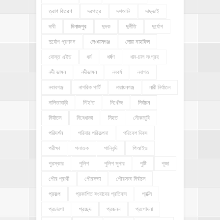
ত্রাণ বিতরণ
দরপত্র
দশআনি
দাদুভাই
দাবী
দিনাজপুর
দুদক
দুর্নীতি
দুর্যোগ
দুর্যোগ প্রশমন
দেওয়ানগঞ্জ
দোয়া মাহফিল
দোস্ত এইড
ধর্ম
ধর্ষণ
ধান-চাল সংগ্রহ
নদী ভাঙ্গন
নদীভাঙ্গন
নববর্ষ
নবাগত
নবাবগঞ্জ
নাগরিক পার্টি
নারায়নগঞ্জ
নারী নির্যাতন
নালিতাবাড়ী
নি'হ'ত
নিখোঁজ
নির্বাচন
নির্যাতন
নিষেধাজ্ঞা
নিহত
নৌকাডুবি
পরিদর্শন
পরিবার পরিকল্পনা
পরিবেশ দিবস
পরীক্ষা
পলাতক
পানিবন্দি
পিআইও
পুরস্কার
পুলিশ
পুলিশ সুপার
পুষ্টি
পূজা
পৌর প্রার্থী
পৌরসভা
পৌরসভা নির্বাচন
প্রকল্প
প্রকাশিত সংবাদের প্রতিবাদ
প্রক্সি
প্রচারণা
প্রচ্ছদ
প্রজনন
প্রণোদনা