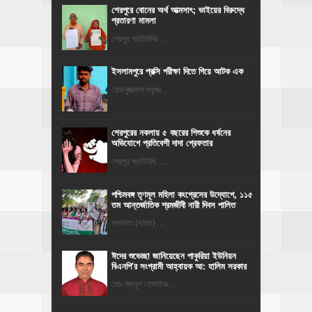
শেরপুরে বোনের অর্থ আত্মসাৎ; ভাইয়ের বিরুদ্ধে
প্রতারণা মামলা
শেরপুর প্রতিনিধিঃ ...
ইসলামপুরে প্রক্সি পরীক্ষা দিতে গিয়ে আটক এক
রোকনুজ্জামান সবুজঃ ...
শেরপুরের নকলায় ৫ বছরের শিশুকে ধর্ষনের
অভিযোগে প্রতিবেশী দাদা গ্রেফতার
শেরপুর প্রতিনিধি: ...
পশ্চিমবঙ্গ তৃণমূল মহিলা কংগ্রেসের উদ্যোগে, ১১৫
তম আন্তর্জাতিক শ্রমজীবী নারী দিবস পালিত
কলকাতা (ভারত) ...
ঈদের শুভেচ্ছা জানিয়েছেন পাকুরিয়া ইউনিয়ন
বিএনপি'র সংগ্রামী আহ্বায়ক আ: হালিম সরকার
মোঃ নাজমুল হোসাইনঃ ...