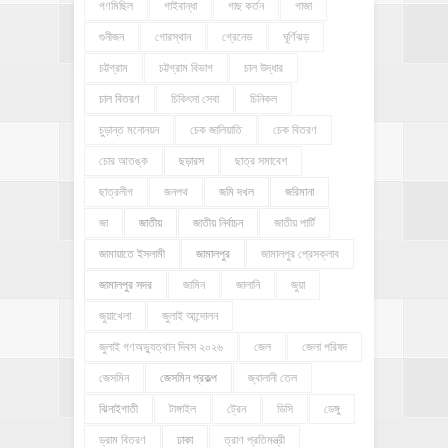
গণমিছিল
গাইবান্ধা
গাছ কর্তন
গাজা
গুনীজন
গোরস্থান
গ্রেনেড
ঘূর্ণিঝড়
চট্টগ্রাম
চট্টগ্রাম বিভাগ
চাল উদ্ধার
চাল বিতরণ
চিকিৎসা সেবা
চিনিকল
চুড়ান্ত মনোনয়ন
চেক জালিয়াতি
চেক বিতরণ
চোর আতঙ্ক
ছড়ারস
ছাত্র সমাবেশ
ছাত্রলীগ
জনপথ
জমি দখল
জরিমানা
জা
জাতীয়
জাতীয় নির্বাচন
জাতীয় পার্টি
জামায়াতে ইসলামী
জামালপুর
জামালপুর প্রেসক্লাব
জামালপুর সদর
জামিন
জালানি
জুয়া
জুয়াখেলা
জুলাই আন্দোলন
জুলাই গণঅভ্যুত্থান দিবস ২০২৬
জেল
জেলা পরিষদ
জেসমিন
জেসমিন প্রকল্প
জ্বালানী তেল
ঝিনাইগাতী
টাঙ্গাইল
ট্রেন
ডিসি
ডেঙ্গু
ড্রাম বিতরণ
ঢাকা
ত্রাণ প্রতিমন্ত্রী