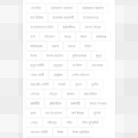
ভোগান্তি
ভ্রাম্যমাণ আদালত
ভ্রাম্যমান আদালত
মত বিনিময়
মনোনয়ন প্রত্যাশী
মনোনয়নপত্র
মনোনয়নপত্র দাখিল
ময়মনসিংহ
মরদেহ উদ্ধার
মশা
মহিলাদল
মাগুড়া
মাদক
মাদারগঞ্জ
মানববন্ধন
মামলা
মারধর
মিছিল
মিলাদ
মিলাদ মাহফিল
মুক্তিযোদ্ধা
মৃত্যু
মৃত্যু বার্ষিকী
মৃত্যুদন্ড
মে দিবস
মেনকেয়ার
মেয়র প্রার্থী
মেলান্দহ
মোটর সাইকেল
ম্যানেজিং কমিটি
যানজট
যুবদল
যুবলীগ
যোগদান
যৌতুক
রমজান
রম্য কবিতা
রাজনীতি
রাজনৈতিক
রাজশাহী
রাস্তা সংস্কার
র‍্যাব
লাশ উত্তোলন
লাশ উদ্ধার
লুটপাট
লেখক
শরীফপুর
শহীদ
শহীদ বুদ্ধিজীবী
শাহাদাত বার্ষিকী
শিক্ষা
শিক্ষা প্রতিষ্ঠান