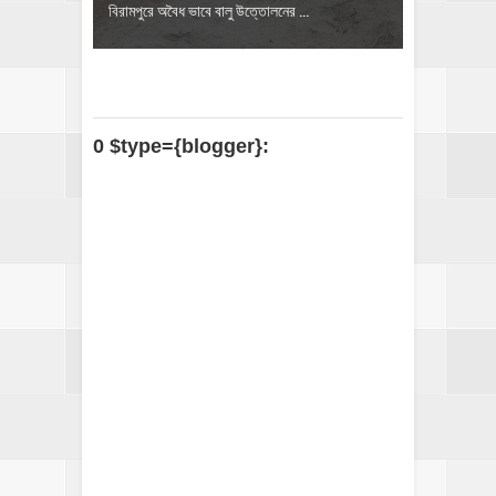
বিরামপুরে অবৈধ ভাবে বালু উত্তোলনের ...
0 $type={blogger}: