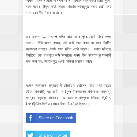
আব্দুল হামেদ সরকার, উসমান গণিসহ একাধিক ব্যক্তিরা জোর পুর্বক
দখল করে। উক্ত জমি আমরা বারবার দখলমুক্ত করার চেষ্টা করে
নানা হয়রানীর শিকার হয়েছি।
এর আগেও ১০ শতাংশ জমির ধান জোর পুর্বক কেটে নিয়ে গেছে
তারা। তিনি আরও বলেন, ওই জমি দখল করার পর তারা ব্রিটিশ
সরকারের সময়ের একটি জাল দলিল তৈরি করেন। উক্ত দলিলের
বিপরীতে এবং দখলকৃত জমি উদ্ধারের জন্য বিজ্ঞ ইসলামপুর সহকারী
জজ আদালত, জামালপুরে একটি মামলা চলামান আছে।
সংবাদ সম্মেলনে ভুক্তভোগী ছারোয়ার হোসেন, তার পিতা আব্দুর
রউফ আনসারী, বড় ভাই শফিকুল ইসলামসহ পরিবারের অন্যান্য
সদস্যরা বক্তব্য রাখেন। এ সময় জামালপুরের বিভিন্ন প্রিন্ট ও
ইলেকট্রনিক মিডিয়ার সাংবাদিকরা উপস্থিত ছিলেন।
Share on Facebook
Share on Twitter