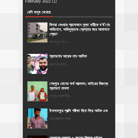
February 2022
(1)
বেশি মানুষ দেখেছে
ফিতরা দেওয়ার প্রলোভনে বৃদ্ধা নারীকে ধ'র্ষ'ণের
অভিযোগ, অভিযুক্তকে গ্রেপ্তার করে আদালতে
প্রেরণ
জামালপুর দর্পণঃ ...
প্রতারণার আরেক নাম আলিফ
জামালপুর দর্পণঃ ...
শেরপুরে বোনের অর্থ আত্মসাৎ; ভাইয়ের বিরুদ্ধে
প্রতারণা মামলা
শেরপুর প্রতিনিধিঃ ...
ইসলামপুরে প্রক্সি পরীক্ষা দিতে গিয়ে আটক এক
রোকনুজ্জামান সবুজঃ ...
শেরপুরের নকলায় ৫ বছরের শিশুকে ধর্ষনের