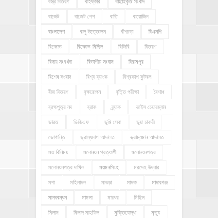
বস্ত্র বিতরণ
বহিষ্কার
বাছাইকৃত সংবাদ
বাজেট
বাজেট পেশ
বাতি
বায়োজিন
বাংলাদেশ
বালু উত্তোলন
বাঁশচড়া
বিএনপি
বিক্ষোভ
বিক্ষোভ-মিছিল
বিজিবি
বিতরণ
বিদায় সংবর্ধনা
বিভাগীয় সংবাদ
বিরামপুর
বিশেষ সংবাদ
বিশ্ব ব্যাংক
বিশ্বকাপ ফুটবল
বীজ বিতরণ
বৃক্ষরোপন
বৃত্তি পরীক্ষা
বৈশাখ
ব্রহ্মপুত্র নদ
ব্রাক
ব্র্যাক
ভাইস চেয়ারম্যান
ভারত
ভিজিএফ
ভূমি সেবা
ভূয়া চাকরী
ভোগান্তি
ভ্রাম্যমাণ আদালত
ভ্রাম্যমান আদালত
মত বিনিময়
মনোনয়ন প্রত্যাশী
মনোনয়নপত্র
মনোনয়নপত্র দাখিল
ময়মনসিংহ
মরদেহ উদ্ধার
মশা
মহিলাদল
মাগুড়া
মাদক
মাদারগঞ্জ
মানববন্ধন
মামলা
মারধর
মিছিল
মিলাদ
মিলাদ মাহফিল
মুক্তিযোদ্ধা
মৃত্যু