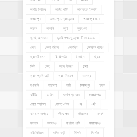
জাতীয় নির্বাচন
জাতীয় পার্টি
জামায়াতে ইসলামী
জামালপুর
জামালপুর প্রেসক্লাব
জামালপুর সদর
জামিন
জালানি
জুয়া
জুয়াখেলা
জুলাই আন্দোলন
জুলাই গণঅভ্যুত্থান দিবস ২০২৬
জেল
জেলা পরিষদ
জেসমিন
জেসমিন প্রকল্প
জ্বালানী তেল
ঝিনাইগাতী
টাঙ্গাইল
ট্রেন
ডিসি
ডেঙ্গু
ড্রাম বিতরণ
ঢাকা
ত্রাণ প্রতিমন্ত্রী
ত্রাণ বিতরণ
দরপত্র
দশআনি
দাদুভাই
দাবী
দিনাজপুর
দুদক
দুর্নীতি
দুর্যোগ
দুর্যোগ প্রশমন
দেওয়ানগঞ্জ
দোয়া মাহফিল
দোস্ত এইড
ধর্ম
ধর্ষণ
ধান-চাল সংগ্রহ
নদী ভাঙ্গন
নদীভাঙ্গন
নববর্ষ
নবাগত
নবাবগঞ্জ
নাগরিক পার্টি
নারায়নগঞ্জ
নারী নির্যাতন
নালিতাবাড়ী
নি'হ'ত
নিখোঁজ