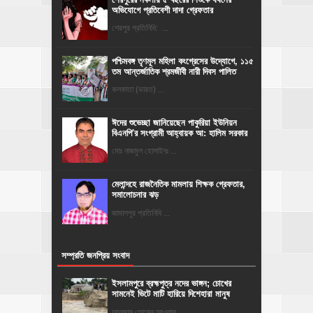
অভিযোগে প্রতিবেশী দাদা গ্রেফতার
শেরপুর প্রতিনিধি: ...
পশ্চিমবঙ্গ তৃণমূল মহিলা কংগ্রেসের উদ্যোগে, ১১৫
তম আন্তর্জাতিক শ্রমজীবী নারী দিবস পালিত
কলকাতা (ভারত) ...
ঈদের শুভেচ্ছা জানিয়েছেন পাকুরিয়া ইউনিয়ন
বিএনপি'র সংগ্রামী আহ্বায়ক আ: হালিম সরকার
মোঃ নাজমুল হোসাইনঃ ...
মেলান্দহে রাজনৈতিক মামলায় শিক্ষক গ্রেফতার,
সমালোচনার ঝড়
জামালপুর প্রতিনিধি ...
সম্প্রতি জনপ্রিয় সংবাদ
ইসলামপুরে ব্রহ্মপুত্র নদের ভাঙ্গন; চোখের
সামনেই ভিটে মাটি হারিয়ে দিশেহারা মানুষ
আলমাস হোসেন আওয়াল ...