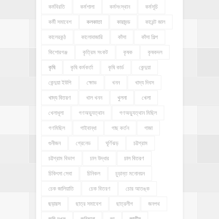
কর্মবিরতি
কর্মশালা
কর্মসংস্থান
কর্মসূচি
কর্মী সমাবেশ
কলকাতা
কারাদন্ড
কারেন্ট জাল
কালেরকন্ঠ
কালোবাজারি
কাঁসা
কাঁসা শিল্প
কিশোরগঞ্জ
কৃত্রিম সংকট
কৃষক
কৃষকদল
কৃষি
কৃষি কর্মকর্তা
কৃষি কার্ড
কেন্দুয়া
কেন্দুয়া ইউপি
ক্ষোভ
খনন
খাদ্য দিবস
খাদ্য বিতরণ
খাল খনন
খুলনা
খেলা
খেলাধূলা
গণঅভ্যুত্থান
গণঅভ্যুত্থান মিছিল
গণমিছিল
গাইবান্ধা
গাছ কর্তন
গাজা
গুনীজন
গ্রেনেড
ঘূর্ণিঝড়
চট্টগ্রাম
চট্টগ্রাম বিভাগ
চাল উদ্ধার
চাল বিতরণ
চিকিৎসা সেবা
চিনিকল
চুড়ান্ত মনোনয়ন
চেক জালিয়াতি
চেক বিতরণ
চোর আতঙ্ক
ছড়ারস
ছাত্র সমাবেশ
ছাত্রলীগ
জনপথ
জমি দখল
জরিমানা
জা
জাতীয়