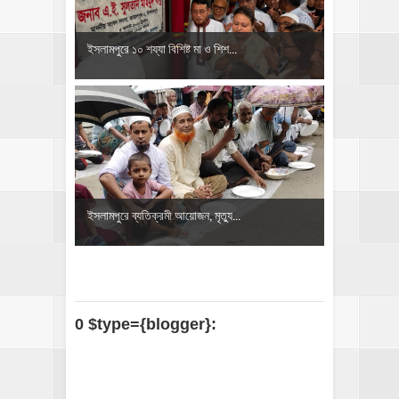
ইসলামপুরে ১০ শয্যা বিশিষ্ট মা ও শিশ...
‎ইসলামপুরে ব্যতিক্রমী আয়োজন, মৃত্যু...
0 $type={blogger}: