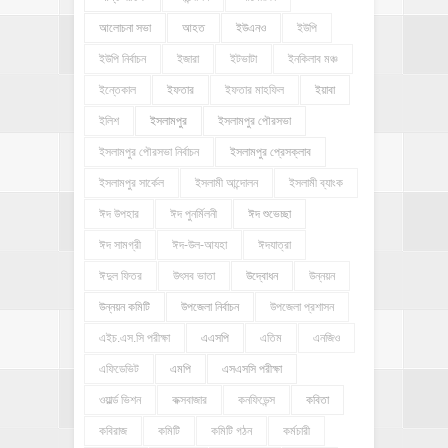
আলোচনা সভা
আহত
ইউএনও
ইউপি
ইউপি নির্বাচন
ইজারা
ইটভাটা
ইনকিলাব মঞ্চ
ইন্তেকাল
ইফতার
ইফতার মাহফিল
ইয়াবা
ইলিশ
ইসলামপুর
ইসলামপুর পৌরসভা
ইসলামপুর পৌরসভা নির্বাচন
ইসলামপুর প্রেসক্লাব
ইসলামপুর সার্কেল
ইসলামী আন্দোলন
ইসলামী ব্যাংক
ঈদ উপহার
ঈদ পুনর্মিলনী
ঈদ শুভেচ্ছা
ঈদ সামগ্রী
ঈদ-উল-আযহা
ঈদযাত্রা
ঈদুল ফিতর
উৎসব ভাতা
উদ্বোধন
উন্নয়ন
উন্নয়ন কমিটি
উপজেলা নির্বাচন
উপজেলা প্রশাসন
এইচ.এস.সি পরীক্ষা
এএসপি
এতিম
এনজিও
এফিডেভিট
এমপি
এসএসসি পরীক্ষা
ওয়ার্ল্ড ভিশন
কক্সবাজার
কনফিডেন্স
কবিতা
কবিরাজ
কমিটি
কমিটি গঠন
কর্মচারী