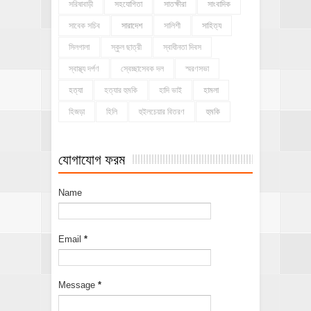
সরিষাবাড়ী
সহযোগিতা
সাতক্ষীরা
সাংবাদিক
সাবেক সচিব
সারাদেশ
সালিশী
সাহিত্য
সিলগালা
স্কুল ছাত্রী
স্বাধীনতা দিবস
স্বাস্থ্য দর্পণ
স্বেচ্ছাসেবক দল
স্মরণসভা
হত্যা
হত্যার হুমকি
হাদি ভাই
হামলা
হিজড়া
হিলি
হুইলচেয়ার বিতরণ
হুমকি
যোগাযোগ ফরম
Name
Email
*
Message
*