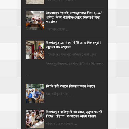
‎ইসলামপুরে ‘জুলাই গণঅভ্যুত্থান দিবস ২০২৬’
পালিত, শিক্ষা প্রতিষ্ঠানগুলোতে দিনব্যাপী নানা
আয়োজন
‎​আলমাস হোসেন ...
ইসলামপুরে ১০ শয্যা বিশিষ্ট মা ও শিশু কল্যাণ
কেন্দ্রের শুভ উদ্বোধন
ইসলামপুর (জামালপুর) প্রতিনিধি: জামালপুরের
ইসলামপুর উপজেলায় ১০ শয্যা বিশিষ্ট মা ও শিশু কল্যাণ
...
ঝিনাইগাতী থানাকে পিকআপ ভ্যান উপহার
মোঃ আরিফুল ইসলাম ...
‎ইসলামপুরে ব্যতিক্রমী আয়োজন, মৃত্যুর আগেই
নিজের ‘চল্লিশা’ খাওয়ালেন আব্দুস সালাম
আলমাস হোসেন আওয়ালঃ ...