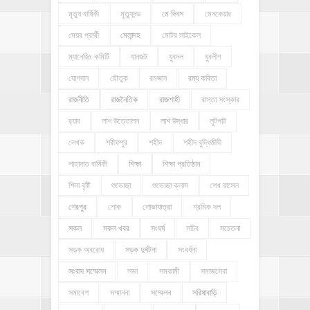
মৃত্যু বার্ষিকী
মৃত্যুদন্ড
মে দিবস
মেনকেয়ার
মেয়র প্রার্থী
মেলান্দহ
মোটর সাইকেল
ম্যানেজিং কমিটি
যানজট
যুবদল
যুবলীগ
যোগদান
যৌতুক
রমজান
রম্য কবিতা
রাজনীতি
রাজনৈতিক
রাজশাহী
রাস্তা সংস্কার
র‍্যাব
লাশ উত্তোলন
লাশ উদ্ধার
লুটপাট
লেখক
শরীফপুর
শহীদ
শহীদ বুদ্ধিজীবী
শাহাদাত বার্ষিকী
শিক্ষা
শিক্ষা প্রতিষ্ঠান
শিলা বৃষ্টি
শুভেচ্ছা
শুভেচ্ছা ক্লাস
শেখ রাসেল
শেরপুর
শোক
শোভাযাত্রা
শ্রমিক দল
সকল
সকল খবর
সংঘর্ষ
সচিব
সচেতনা
সড়ক অবরোধ
সড়ক দুর্ঘটনা
সংবর্ধনা
সংবাদ সম্মেলন
সভা
সমকামী
সমাজসেবা
সমাবেশ
সম্মাননা
সম্মেলন
সরিষাবাড়ি