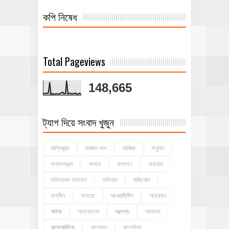
কপি নিষেধ
Total Pageviews
148,665
ট্যাগ দিয়ে সংবাদ খুজুন
অগ্নিকান্ড
অজ্ঞাত লাশ
অনিয়ম
অনুদান
অন্তঃসত্ত্বা
অপচয়
অপহরণ
অবরোধ
অভিভাবক সমাবেশ
অভিযান
অভিযোগ
অশ্লীল
অসহায়
আওয়ামীলীগ
আক্রমন
আটক
আত্নহত্যা
আত্মসাৎ
আদালত
আন্তর্জাতিক
আন্দোলন
আমেরিকা