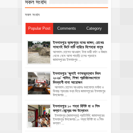
সকল সংবাদ
সকল সংবাদ
Popular Post
Comments
Category
ইসলামপুরে ব্রহ্মপুত্র নদের ভাঙ্গন; চোখের
সামনেই ভিটে মাটি হারিয়ে দিশেহারা মানুষ
আলমাস হোসেন আওয়াল: টানা ভারী বর্ষণ ও উজান
থেকে নেমে আসা পাহাড়ি ঢলের প্রভাবে
জামালপুরের ইসলামপুর ...
‎ইসলামপুরে ‘জুলাই গণঅভ্যুত্থান দিবস
২০২৬’ পালিত, শিক্ষা প্রতিষ্ঠানগুলোতে
দিনব্যাপী নানা আয়োজন
‎​আলমাস হোসেন আওয়ালঃ‎ ‎​যথাযোগ্য মর্যাদা ও
বিনম্র শ্রদ্ধার মধ্য দিয়ে জামালপুরের ইসলামপুর
উপজেলার ...
ইসলামপুরে ১০ শয্যা বিশিষ্ট মা ও শিশু
কল্যাণ কেন্দ্রের শুভ উদ্বোধন
ইসলামপুর (জামালপুর) প্রতিনিধি: জামালপুরের
ইসলামপুর উপজেলায় ১০ শয্যা বিশিষ্ট মা ও শিশু
কল্যাণ ...