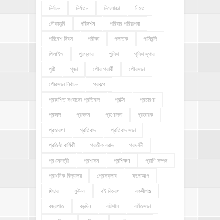
নির্বাচন
নির্যাতন
নিষেধাজ্ঞা
নিহত
নৌকাডুবি
পরিদর্শন
পরিবার পরিকল্পনা
পরিবেশ দিবস
পরীক্ষা
পলাতক
পানিবন্দি
পিআইও
পুরস্কার
পুলিশ
পুলিশ সুপার
পুষ্টি
পূজা
পৌর প্রার্থী
পৌরসভা
পৌরসভা নির্বাচন
প্রকল্প
প্রকাশিত সংবাদের প্রতিবাদ
প্রক্সি
প্রচারণা
প্রচ্ছদ
প্রজনন
প্রণোদনা
প্রতারক
প্রতারণা
প্রতিবাদ
প্রতিবাদ সভা
প্রতিষ্ঠা বার্ষিকী
প্রতীক বরাদ্দ
প্রদর্শনী
প্রধানমন্ত্রী
প্রশাসন
প্রশিক্ষণ
প্রাণি সম্পদ
প্রাথমিক বিদ্যালয়
প্রেসক্লাব
ফলোআপ
ফিচার
ফুটবল
বই বিতরণ
বকশীগঞ্জ
বজ্রপাত
বড়দিন
বরিশাল
বর্ধিতসভা