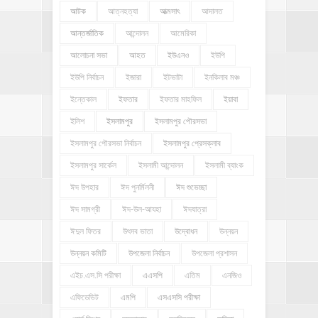
আটক
আত্নহত্যা
আত্মসাৎ
আদালত
আন্তর্জাতিক
আন্দোলন
আমেরিকা
আলোচনা সভা
আহত
ইউএনও
ইউপি
ইউপি নির্বাচন
ইজারা
ইটভাটা
ইনকিলাব মঞ্চ
ইন্তেকাল
ইফতার
ইফতার মাহফিল
ইয়াবা
ইলিশ
ইসলামপুর
ইসলামপুর পৌরসভা
ইসলামপুর পৌরসভা নির্বাচন
ইসলামপুর প্রেসক্লাব
ইসলামপুর সার্কেল
ইসলামী আন্দোলন
ইসলামী ব্যাংক
ঈদ উপহার
ঈদ পুনর্মিলনী
ঈদ শুভেচ্ছা
ঈদ সামগ্রী
ঈদ-উল-আযহা
ঈদযাত্রা
ঈদুল ফিতর
উৎসব ভাতা
উদ্বোধন
উন্নয়ন
উন্নয়ন কমিটি
উপজেলা নির্বাচন
উপজেলা প্রশাসন
এইচ.এস.সি পরীক্ষা
এএসপি
এতিম
এনজিও
এফিডেভিট
এমপি
এসএসসি পরীক্ষা