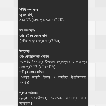
নির্বাহী সম্পাদকঃ
জুয়েল রানা,
এখন টিভি (জামালপুর জেলা প্রতিনিধি),
সহ-সম্পাদকঃ
মোঃ সাইদুর রহমান সাদি
(দৈনিক সত্যের সন্ধানে প্রতিদিন),
উপদেষ্টাঃ
মোঃ মোরাদুজ্জামান মোরাদ,
সভাপতি, ইসলামপুর উপজেলা প্রেসক্লাব ও জামালপুর
জেলা প্রতিনিধি (এশিয়ান টিভি),
সাদিকুর রহমান সজিব,
(মওলানা ভাসানী বিজ্ঞান ও প্রযুক্তি বিশ্ববিদ্যালয়,
টাঙ্গাইল)
প্রধান কার্যালয়ঃ
কেন্দুয়া দেওয়ানীপাড়া, রেলগেইট, জামালপুর সদর,
জামালপুর।