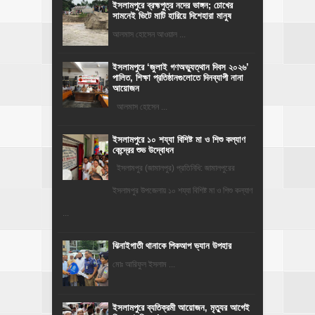
ইসলামপুরে ব্রহ্মপুত্র নদের ভাঙ্গন; চোখের
সামনেই ভিটে মাটি হারিয়ে দিশেহারা মানুষ
আলমাস হোসেন আওয়াল ...
‎ইসলামপুরে ‘জুলাই গণঅভ্যুত্থান দিবস ২০২৬’
পালিত, শিক্ষা প্রতিষ্ঠানগুলোতে দিনব্যাপী নানা
আয়োজন
‎​আলমাস হোসেন ...
ইসলামপুরে ১০ শয্যা বিশিষ্ট মা ও শিশু কল্যাণ
কেন্দ্রের শুভ উদ্বোধন
ইসলামপুর (জামালপুর) প্রতিনিধি: জামালপুরের
ইসলামপুর উপজেলায় ১০ শয্যা বিশিষ্ট মা ও শিশু কল্যাণ
...
ঝিনাইগাতী থানাকে পিকআপ ভ্যান উপহার
মোঃ আরিফুল ইসলাম ...
‎ইসলামপুরে ব্যতিক্রমী আয়োজন, মৃত্যুর আগেই