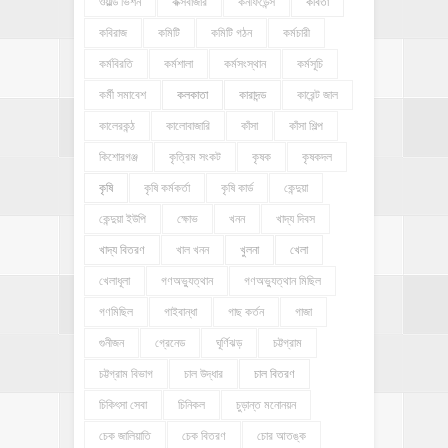
ওয়ার্ল্ড ভিশন
কক্সবাজার
কনফিডেন্স
কবিতা
কবিরাজ
কমিটি
কমিটি গঠন
কর্মচারী
কর্মবিরতি
কর্মশালা
কর্মসংস্থান
কর্মসূচি
কর্মী সমাবেশ
কলকাতা
কারাদন্ড
কারেন্ট জাল
কালেরকন্ঠ
কালোবাজারি
কাঁসা
কাঁসা শিল্প
কিশোরগঞ্জ
কৃত্রিম সংকট
কৃষক
কৃষকদল
কৃষি
কৃষি কর্মকর্তা
কৃষি কার্ড
কেন্দুয়া
কেন্দুয়া ইউপি
ক্ষোভ
খনন
খাদ্য দিবস
খাদ্য বিতরণ
খাল খনন
খুলনা
খেলা
খেলাধূলা
গণঅভ্যুত্থান
গণঅভ্যুত্থান মিছিল
গণমিছিল
গাইবান্ধা
গাছ কর্তন
গাজা
গুনীজন
গ্রেনেড
ঘূর্ণিঝড়
চট্টগ্রাম
চট্টগ্রাম বিভাগ
চাল উদ্ধার
চাল বিতরণ
চিকিৎসা সেবা
চিনিকল
চুড়ান্ত মনোনয়ন
চেক জালিয়াতি
চেক বিতরণ
চোর আতঙ্ক