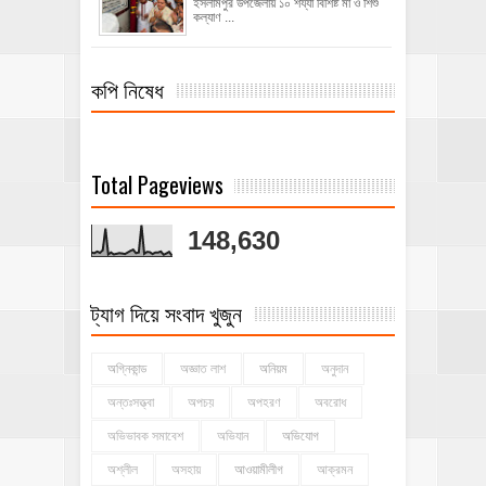
ইসলামপুর উপজেলায় ১০ শয্যা বিশিষ্ট মা ও শিশু
কল্যাণ ...
কপি নিষেধ
Total Pageviews
148,630
ট্যাগ দিয়ে সংবাদ খুজুন
অগ্নিকান্ড
অজ্ঞাত লাশ
অনিয়ম
অনুদান
অন্তঃসত্ত্বা
অপচয়
অপহরণ
অবরোধ
অভিভাবক সমাবেশ
অভিযান
অভিযোগ
অশ্লীল
অসহায়
আওয়ামীলীগ
আক্রমন