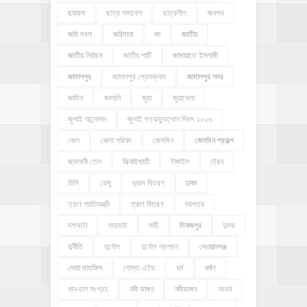
ছড়ারস
ছাত্র সমাবেশ
ছাত্রলীগ
জনপথ
জমি দখল
জরিমানা
জা
জাতীয়
জাতীয় নির্বাচন
জাতীয় পার্টি
জামায়াতে ইসলামী
জামালপুর
জামালপুর প্রেসক্লাব
জামালপুর সদর
জামিন
জালানি
জুয়া
জুয়াখেলা
জুলাই আন্দোলন
জুলাই গণঅভ্যুত্থান দিবস ২০২৬
জেল
জেলা পরিষদ
জেসমিন
জেসমিন প্রকল্প
জ্বালানী তেল
ঝিনাইগাতী
টাঙ্গাইল
ট্রেন
ডিসি
ডেঙ্গু
ড্রাম বিতরণ
ঢাকা
ত্রাণ প্রতিমন্ত্রী
ত্রাণ বিতরণ
দরপত্র
দশআনি
দাদুভাই
দাবী
দিনাজপুর
দুদক
দুর্নীতি
দুর্যোগ
দুর্যোগ প্রশমন
দেওয়ানগঞ্জ
দোয়া মাহফিল
দোস্ত এইড
ধর্ম
ধর্ষণ
ধান-চাল সংগ্রহ
নদী ভাঙ্গন
নদীভাঙ্গন
নববর্ষ