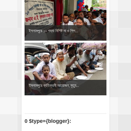
ইসলামপুরে ১০ শয্যা বিশিষ্ট মা ও শিশ...
‎ইসলামপুরে ব্যতিক্রমী আয়োজন, মৃত্যু...
0 $type={blogger}: