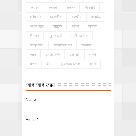
সমাবেশ
সম্মাননা
সম্মেলন
সরিষাবাড়ি
সরিষাবাড়ী
সহযোগিতা
সাতক্ষীরা
সাংবাদিক
সাবেক সচিব
সারাদেশ
সালিশী
সাহিত্য
সিলগালা
স্কুল ছাত্রী
স্বাধীনতা দিবস
স্বাস্থ্য দর্পণ
স্বেচ্ছাসেবক দল
স্মরণসভা
হত্যা
হত্যার হুমকি
হাদি ভাই
হামলা
হিজড়া
হিলি
হুইলচেয়ার বিতরণ
হুমকি
যোগাযোগ ফরম
Name
Email
*