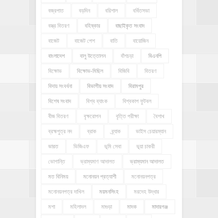
বজ্রপাত
বড়দিন
বরিশাল
বর্ধিতসভা
বস্ত্র বিতরণ
বহিষ্কার
বাছাইকৃত সংবাদ
বাজেট
বাজেট পেশ
বাতি
বায়োজিন
বাংলাদেশ
বালু উত্তোলন
বাঁশচড়া
বিএনপি
বিক্ষোভ
বিক্ষোভ-মিছিল
বিজিবি
বিতরণ
বিদায় সংবর্ধনা
বিভাগীয় সংবাদ
বিরামপুর
বিশেষ সংবাদ
বিশ্ব ব্যাংক
বিশ্বকাপ ফুটবল
বীজ বিতরণ
বৃক্ষরোপন
বৃত্তি পরীক্ষা
বৈশাখ
ব্রহ্মপুত্র নদ
ব্রাক
ব্র্যাক
ভাইস চেয়ারম্যান
ভারত
ভিজিএফ
ভূমি সেবা
ভূয়া চাকরী
ভোগান্তি
ভ্রাম্যমাণ আদালত
ভ্রাম্যমান আদালত
মত বিনিময়
মনোনয়ন প্রত্যাশী
মনোনয়নপত্র
মনোনয়নপত্র দাখিল
ময়মনসিংহ
মরদেহ উদ্ধার
মশা
মহিলাদল
মাগুড়া
মাদক
মাদারগঞ্জ