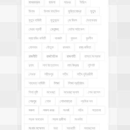
মানববন্ধন
মামলা
মারধর
মিছিল
মিলাদ
মিলাদ মাহফিল
মুক্তিযোদ্ধা
মৃত্যু
মৃত্যু বার্ষিকী
মৃত্যুদন্ড
মে দিবস
মেনকেয়ার
মেয়র প্রার্থী
মেলান্দহ
মোটর সাইকেল
ম্যানেজিং কমিটি
যানজট
যুবদল
যুবলীগ
যোগদান
যৌতুক
রমজান
রম্য কবিতা
রাজনীতি
রাজনৈতিক
রাজশাহী
রাস্তা সংস্কার
র‍্যাব
লাশ উত্তোলন
লাশ উদ্ধার
লুটপাট
লেখক
শরীফপুর
শহীদ
শহীদ বুদ্ধিজীবী
শাহাদাত বার্ষিকী
শিক্ষা
শিক্ষা প্রতিষ্ঠান
শিলা বৃষ্টি
শুভেচ্ছা
শুভেচ্ছা ক্লাস
শেখ রাসেল
শেরপুর
শোক
শোভাযাত্রা
শ্রমিক দল
সকল
সকল খবর
সংঘর্ষ
সচিব
সচেতনা
সড়ক অবরোধ
সড়ক দুর্ঘটনা
সংবর্ধনা
সংবাদ সম্মেলন
সভা
সমকামী
সমাজসেবা