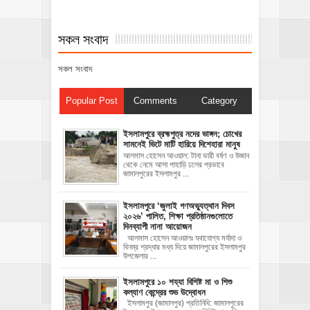
সকল সংবাদ
সকল সংবাদ
Popular Post
Comments
Category
ইসলামপুরে ব্রহ্মপুত্র নদের ভাঙ্গন; চোখের
সামনেই ভিটে মাটি হারিয়ে দিশেহারা মানুষ
আলমাস হোসেন আওয়াল: টানা ভারী বর্ষণ ও উজান
থেকে নেমে আসা পাহাড়ি ঢলের প্রভাবে
জামালপুরের ইসলামপুর ...
‎ইসলামপুরে ‘জুলাই গণঅভ্যুত্থান দিবস
২০২৬’ পালিত, শিক্ষা প্রতিষ্ঠানগুলোতে
দিনব্যাপী নানা আয়োজন
‎​আলমাস হোসেন আওয়ালঃ‎ ‎​যথাযোগ্য মর্যাদা ও
বিনম্র শ্রদ্ধার মধ্য দিয়ে জামালপুরের ইসলামপুর
উপজেলার ...
ইসলামপুরে ১০ শয্যা বিশিষ্ট মা ও শিশু
কল্যাণ কেন্দ্রের শুভ উদ্বোধন
ইসলামপুর (জামালপুর) প্রতিনিধি: জামালপুরের