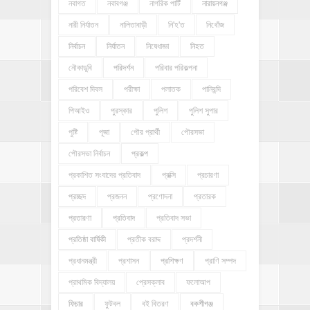
নবাগত
নবাবগঞ্জ
নাগরিক পার্টি
নারায়নগঞ্জ
নারী নির্যাতন
নালিতাবাড়ী
নি'হ'ত
নিখোঁজ
নির্বাচন
নির্যাতন
নিষেধাজ্ঞা
নিহত
নৌকাডুবি
পরিদর্শন
পরিবার পরিকল্পনা
পরিবেশ দিবস
পরীক্ষা
পলাতক
পানিবন্দি
পিআইও
পুরস্কার
পুলিশ
পুলিশ সুপার
পুষ্টি
পূজা
পৌর প্রার্থী
পৌরসভা
পৌরসভা নির্বাচন
প্রকল্প
প্রকাশিত সংবাদের প্রতিবাদ
প্রক্সি
প্রচারণা
প্রচ্ছদ
প্রজনন
প্রণোদনা
প্রতারক
প্রতারণা
প্রতিবাদ
প্রতিবাদ সভা
প্রতিষ্ঠা বার্ষিকী
প্রতীক বরাদ্দ
প্রদর্শনী
প্রধানমন্ত্রী
প্রশাসন
প্রশিক্ষণ
প্রাণি সম্পদ
প্রাথমিক বিদ্যালয়
প্রেসক্লাব
ফলোআপ
ফিচার
ফুটবল
বই বিতরণ
বকশীগঞ্জ