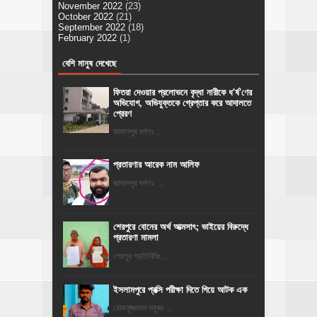
November 2022
(23)
October 2022
(21)
September 2022
(18)
February 2022
(1)
বেশি মানুষ দেখেছে
ফিতরা দেওয়ার প্রলোভনে বৃদ্ধা নারীকে ধ'র্ষ'ণের
অভিযোগ, অভিযুক্তকে গ্রেপ্তার করে আদালতে
প্রেরণ
জামালপুর দর্পণঃ ...
প্রতারণার আরেক নাম আলিফ
জামালপুর দর্পণঃ ...
শেরপুরে বোনের অর্থ আত্মসাৎ; ভাইয়ের বিরুদ্ধে
প্রতারণা মামলা
শেরপুর প্রতিনিধিঃ ...
ইসলামপুরে প্রক্সি পরীক্ষা দিতে গিয়ে আটক এক
রোকনুজ্জামান সবুজঃ ...