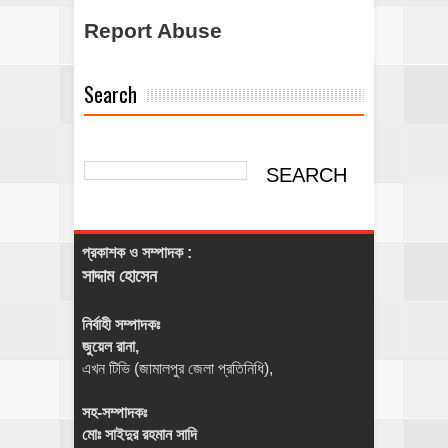
Report Abuse
Search
প্রকাশক ও সম্পাদক :
সাদ্দাম হোসেন
নির্বাহী সম্পাদকঃ
জুয়েল রানা,
এখন টিভি (জামালপুর জেলা প্রতিনিধি),
সহ-সম্পাদকঃ
মোঃ সাইদুর রহমান সাদি