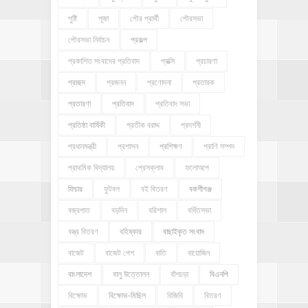
পুষ্টি
পূজা
পৌর প্রার্থী
পৌরসভা
পৌরসভা নির্বাচন
প্রকল্প
প্রকাশিত সংবাদের প্রতিবাদ
প্রক্সি
প্রচারণা
প্রচ্ছদ
প্রজনন
প্রণোদনা
প্রতারক
প্রতারণা
প্রতিবাদ
প্রতিবাদ সভা
প্রতিষ্ঠা বার্ষিকী
প্রতীক বরাদ্দ
প্রদর্শনী
প্রধানমন্ত্রী
প্রশাসন
প্রশিক্ষণ
প্রাণি সম্পদ
প্রাথমিক বিদ্যালয়
প্রেসক্লাব
ফলোআপ
ফিচার
ফুটবল
বই বিতরণ
বকশীগঞ্জ
বজ্রপাত
বড়দিন
বরিশাল
বর্ধিতসভা
বস্ত্র বিতরণ
বহিষ্কার
বাছাইকৃত সংবাদ
বাজেট
বাজেট পেশ
বাতি
বায়োজিন
বাংলাদেশ
বালু উত্তোলন
বাঁশচড়া
বিএনপি
বিক্ষোভ
বিক্ষোভ-মিছিল
বিজিবি
বিতরণ