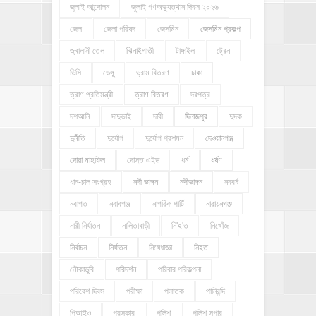
জুলাই আন্দোলন
জুলাই গণঅভ্যুত্থান দিবস ২০২৬
জেল
জেলা পরিষদ
জেসমিন
জেসমিন প্রকল্প
জ্বালানী তেল
ঝিনাইগাতী
টাঙ্গাইল
ট্রেন
ডিসি
ডেঙ্গু
ড্রাম বিতরণ
ঢাকা
ত্রাণ প্রতিমন্ত্রী
ত্রাণ বিতরণ
দরপত্র
দশআনি
দাদুভাই
দাবী
দিনাজপুর
দুদক
দুর্নীতি
দুর্যোগ
দুর্যোগ প্রশমন
দেওয়ানগঞ্জ
দোয়া মাহফিল
দোস্ত এইড
ধর্ম
ধর্ষণ
ধান-চাল সংগ্রহ
নদী ভাঙ্গন
নদীভাঙ্গন
নববর্ষ
নবাগত
নবাবগঞ্জ
নাগরিক পার্টি
নারায়নগঞ্জ
নারী নির্যাতন
নালিতাবাড়ী
নি'হ'ত
নিখোঁজ
নির্বাচন
নির্যাতন
নিষেধাজ্ঞা
নিহত
নৌকাডুবি
পরিদর্শন
পরিবার পরিকল্পনা
পরিবেশ দিবস
পরীক্ষা
পলাতক
পানিবন্দি
পিআইও
পুরস্কার
পুলিশ
পুলিশ সুপার