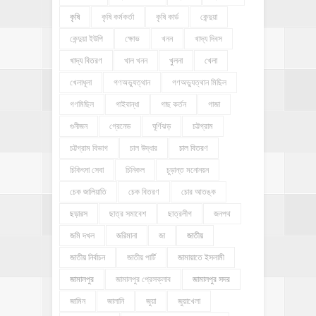
কৃষি
কৃষি কর্মকর্তা
কৃষি কার্ড
কেন্দুয়া
কেন্দুয়া ইউপি
ক্ষোভ
খনন
খাদ্য দিবস
খাদ্য বিতরণ
খাল খনন
খুলনা
খেলা
খেলাধূলা
গণঅভ্যুত্থান
গণঅভ্যুত্থান মিছিল
গণমিছিল
গাইবান্ধা
গাছ কর্তন
গাজা
গুনীজন
গ্রেনেড
ঘূর্ণিঝড়
চট্টগ্রাম
চট্টগ্রাম বিভাগ
চাল উদ্ধার
চাল বিতরণ
চিকিৎসা সেবা
চিনিকল
চুড়ান্ত মনোনয়ন
চেক জালিয়াতি
চেক বিতরণ
চোর আতঙ্ক
ছড়ারস
ছাত্র সমাবেশ
ছাত্রলীগ
জনপথ
জমি দখল
জরিমানা
জা
জাতীয়
জাতীয় নির্বাচন
জাতীয় পার্টি
জামায়াতে ইসলামী
জামালপুর
জামালপুর প্রেসক্লাব
জামালপুর সদর
জামিন
জালানি
জুয়া
জুয়াখেলা