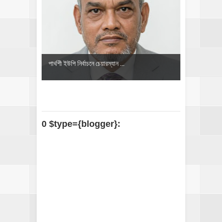
‎পার্থশী ইউপি নির্বাচনে চেয়ারম্যান ...
0 $type={blogger}: