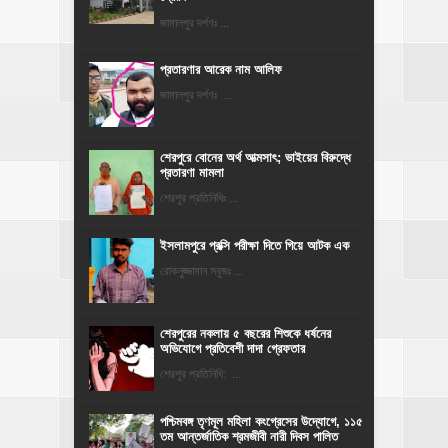
জামালপুর দর্পণঃ ...
প্রতারণার আরেক নাম আলিফ
জামালপুর দর্পণঃ ...
শেরপুরে বোনের অর্থ আত্মসাৎ; ভাইয়ের বিরুদ্ধে
প্রতারণা মামলা
শেরপুর প্রতিনিধিঃ ...
ইসলামপুরে প্রক্সি পরীক্ষা দিতে গিয়ে আটক এক
রোকনুজ্জামান সবুজঃ ...
শেরপুরের নকলায় ৫ বছরের শিশুকে ধর্ষনের
অভিযোগে প্রতিবেশী দাদা গ্রেফতার
শেরপুর প্রতিনিধি: ...
পশ্চিমবঙ্গ তৃণমূল মহিলা কংগ্রেসের উদ্যোগে, ১১৫
তম আন্তর্জাতিক শ্রমজীবী নারী দিবস পালিত