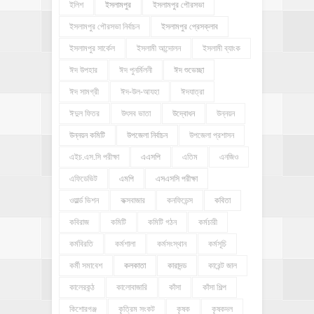
ইলিশ
ইসলামপুর
ইসলামপুর পৌরসভা
ইসলামপুর পৌরসভা নির্বাচন
ইসলামপুর প্রেসক্লাব
ইসলামপুর সার্কেল
ইসলামী আন্দোলন
ইসলামী ব্যাংক
ঈদ উপহার
ঈদ পুনর্মিলনী
ঈদ শুভেচ্ছা
ঈদ সামগ্রী
ঈদ-উল-আযহা
ঈদযাত্রা
ঈদুল ফিতর
উৎসব ভাতা
উদ্বোধন
উন্নয়ন
উন্নয়ন কমিটি
উপজেলা নির্বাচন
উপজেলা প্রশাসন
এইচ.এস.সি পরীক্ষা
এএসপি
এতিম
এনজিও
এফিডেভিট
এমপি
এসএসসি পরীক্ষা
ওয়ার্ল্ড ভিশন
কক্সবাজার
কনফিডেন্স
কবিতা
কবিরাজ
কমিটি
কমিটি গঠন
কর্মচারী
কর্মবিরতি
কর্মশালা
কর্মসংস্থান
কর্মসূচি
কর্মী সমাবেশ
কলকাতা
কারাদন্ড
কারেন্ট জাল
কালেরকন্ঠ
কালোবাজারি
কাঁসা
কাঁসা শিল্প
কিশোরগঞ্জ
কৃত্রিম সংকট
কৃষক
কৃষকদল