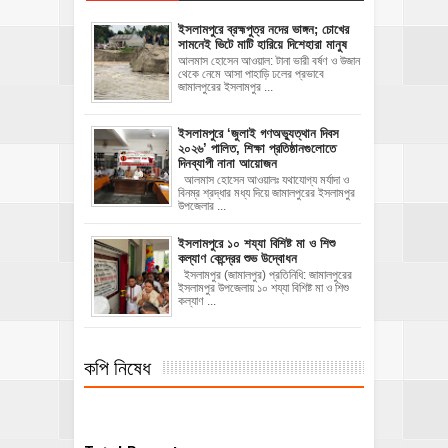
ইসলামপুরে ব্রহ্মপুত্র নদের ভাঙ্গন; চোখের
সামনেই ভিটে মাটি হারিয়ে দিশেহারা মানুষ
আলমাস হোসেন আওয়াল: টানা ভারী বর্ষণ ও উজান
থেকে নেমে আসা পাহাড়ি ঢলের প্রভাবে
জামালপুরের ইসলামপুর ...
‎ইসলামপুরে ‘জুলাই গণঅভ্যুত্থান দিবস
২০২৬’ পালিত, শিক্ষা প্রতিষ্ঠানগুলোতে
দিনব্যাপী নানা আয়োজন
‎​আলমাস হোসেন আওয়ালঃ‎ ‎​যথাযোগ্য মর্যাদা ও
বিনম্র শ্রদ্ধার মধ্য দিয়ে জামালপুরের ইসলামপুর
উপজেলার ...
ইসলামপুরে ১০ শয্যা বিশিষ্ট মা ও শিশু
কল্যাণ কেন্দ্রের শুভ উদ্বোধন
ইসলামপুর (জামালপুর) প্রতিনিধি: জামালপুরের
ইসলামপুর উপজেলায় ১০ শয্যা বিশিষ্ট মা ও শিশু
কল্যাণ ...
কপি নিষেধ