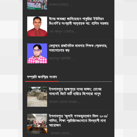
কলকাতা (ভারত) ...
ঈদের শুভেচ্ছা জানিয়েছেন পাকুরিয়া ইউনিয়ন
বিএনপি'র সংগ্রামী আহ্বায়ক আ: হালিম সরকার
মোঃ নাজমুল হোসাইনঃ ...
মেলান্দহে রাজনৈতিক মামলায় শিক্ষক গ্রেফতার,
সমালোচনার ঝড়
জামালপুর প্রতিনিধি ...
সম্প্রতি জনপ্রিয় সংবাদ
ইসলামপুরে ব্রহ্মপুত্র নদের ভাঙ্গন; চোখের
সামনেই ভিটে মাটি হারিয়ে দিশেহারা মানুষ
আলমাস হোসেন আওয়াল ...
‎ইসলামপুরে ‘জুলাই গণঅভ্যুত্থান দিবস ২০২৬’
পালিত, শিক্ষা প্রতিষ্ঠানগুলোতে দিনব্যাপী নানা
আয়োজন
‎​আলমাস হোসেন ...