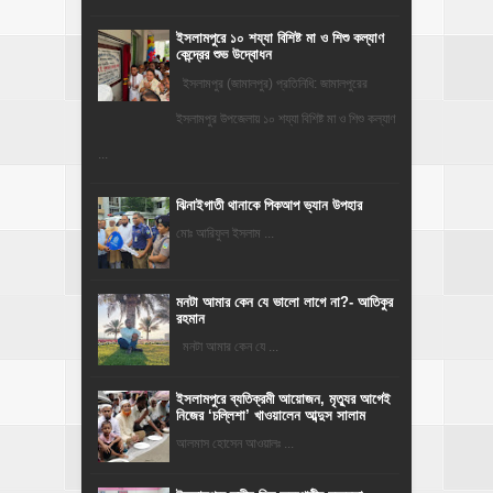
ইসলামপুরে ১০ শয্যা বিশিষ্ট মা ও শিশু কল্যাণ
কেন্দ্রের শুভ উদ্বোধন
ইসলামপুর (জামালপুর) প্রতিনিধি: জামালপুরের
ইসলামপুর উপজেলায় ১০ শয্যা বিশিষ্ট মা ও শিশু কল্যাণ
...
ঝিনাইগাতী থানাকে পিকআপ ভ্যান উপহার
মোঃ আরিফুল ইসলাম ...
মনটা আমার কেন যে ভালো লাগে না?- আতিকুর
রহমান
মনটা আমার কেন যে ...
‎ইসলামপুরে ব্যতিক্রমী আয়োজন, মৃত্যুর আগেই
নিজের ‘চল্লিশা’ খাওয়ালেন আব্দুস সালাম
আলমাস হোসেন আওয়ালঃ ...