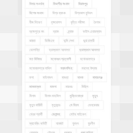
বিদায় সংবর্ধনা
বিভাগীয় সংবাদ
বিরামপুর
বিশেষ সংবাদ
বিশ্ব ব্যাংক
বিশ্বকাপ ফুটবল
বীজ বিতরণ
বৃক্ষরোপন
বৃত্তি পরীক্ষা
বৈশাখ
ব্রহ্মপুত্র নদ
ব্রাক
ব্র্যাক
ভাইস চেয়ারম্যান
ভারত
ভিজিএফ
ভূমি সেবা
ভূয়া চাকরী
ভোগান্তি
ভ্রাম্যমাণ আদালত
ভ্রাম্যমান আদালত
মত বিনিময়
মনোনয়ন প্রত্যাশী
মনোনয়নপত্র
মনোনয়নপত্র দাখিল
ময়মনসিংহ
মরদেহ উদ্ধার
মশা
মহিলাদল
মাগুড়া
মাদক
মাদারগঞ্জ
মানববন্ধন
মামলা
মারধর
মিছিল
মিলাদ
মিলাদ মাহফিল
মুক্তিযোদ্ধা
মৃত্যু
মৃত্যু বার্ষিকী
মৃত্যুদন্ড
মে দিবস
মেনকেয়ার
মেয়র প্রার্থী
মেলান্দহ
মোটর সাইকেল
ম্যানেজিং কমিটি
যানজট
যুবদল
যুবলীগ
যোগদান
যৌতুক
রমজান
রম্য কবিতা