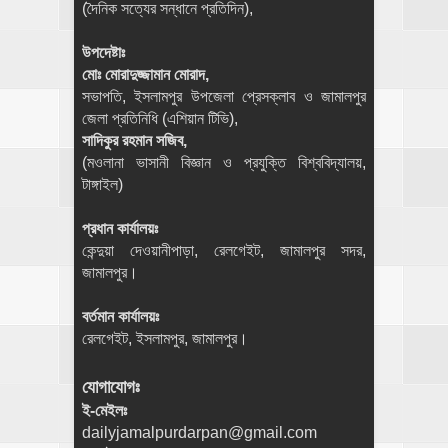
(দৈনিক সত্যের সন্ধানে প্রতিদিন),
উপদেষ্টাঃ
মোঃ মোরাদুজ্জামান মোরাদ,
সভাপতি, ইসলামপুর উপজেলা প্রেসক্লাব ও জামালপুর
জেলা প্রতিনিধি (এশিয়ান টিভি),
সাদিকুর রহমান সজিব,
(মওলানা ভাসানী বিজ্ঞান ও প্রযুক্তি বিশ্ববিদ্যালয়,
টাঙ্গাইল)
প্রধান কার্যালয়ঃ
কেন্দুয়া দেওয়ানীপাড়া, রেলগেইট, জামালপুর সদর,
জামালপুর।
বর্তমান কার্যালয়ঃ
রেলগেইট, ইসলামপুর, জামালপুর।
যোগাযোগঃ
ই-মেইলঃ
dailyjamalpurdarpan@gmail.com