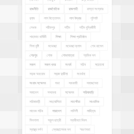
রাজনীতি
রাজনৈতিক
রাজশাহী
রাস্তা সংস্কার
র‍্যাব
লাশ উত্তোলন
লাশ উদ্ধার
লুটপাট
লেখক
শরীফপুর
শহীদ
শহীদ বুদ্ধিজীবী
শাহাদাত বার্ষিকী
শিক্ষা
শিক্ষা প্রতিষ্ঠান
শিলা বৃষ্টি
শুভেচ্ছা
শুভেচ্ছা ক্লাস
শেখ রাসেল
শেরপুর
শোক
শোভাযাত্রা
শ্রমিক দল
সকল
সকল খবর
সংঘর্ষ
সচিব
সচেতনা
সড়ক অবরোধ
সড়ক দুর্ঘটনা
সংবর্ধনা
সংবাদ সম্মেলন
সভা
সমকামী
সমাজসেবা
সমাবেশ
সম্মাননা
সম্মেলন
সরিষাবাড়ি
সরিষাবাড়ী
সহযোগিতা
সাতক্ষীরা
সাংবাদিক
সাবেক সচিব
সারাদেশ
সালিশী
সাহিত্য
সিলগালা
স্কুল ছাত্রী
স্বাধীনতা দিবস
স্বাস্থ্য দর্পণ
স্বেচ্ছাসেবক দল
স্মরণসভা