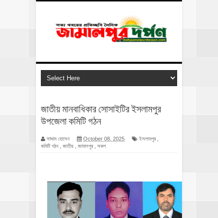
জাতীয় মানবাধিকার সোসাইটির ইসলামপুর
উপজেলা কমিটি গঠন
সাদ্দাম হোসেন
October 08, 2025
ইসলামপুর
,
কমিটি গঠন
,
জাতীয়
,
জামালপুর
,
সকল