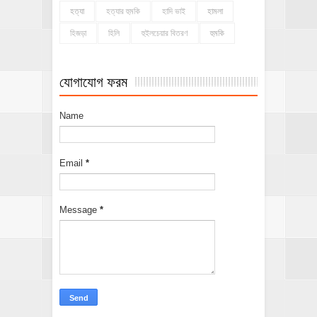
হত্যা
হত্যার হুমকি
হাদি ভাই
হামলা
হিজড়া
হিলি
হুইলচেয়ার বিতরণ
হুমকি
যোগাযোগ ফরম
Name
Email
*
Message
*