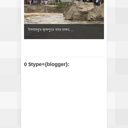
ইসলামপুরে ব্রহ্মপুত্র নদের ভাঙ্গন; ...
0 $type={blogger}: