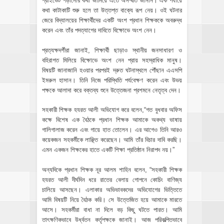
প্রাইভেট পড়ানোর কথা জানিয়ে এতে অসম্মতি জানান। এক পর্যায়ে
কথা কাটাকাটি শুরু হলে তা উত্তপ্ত বাক্যে রূপ নেয়। ওই ঘটনার
জেরে বিদ্যালয়ের শিক্ষার্থীদের একটি অংশ প্রধান শিক্ষককে অবরুদ্ধ
করেন এবং তাঁর পদত্যাগের দাবিতে বিক্ষোভে অংশ নেন।
প্রত্যক্ষদর্শীরা জানাই, শিক্ষার্থী ছাড়াও স্থানীয় জনসাধারণ ও
বহিরাগত মিলিয়ে বিক্ষোভে অংশ নেন প্রায় সহস্রাধিক মানুষ।
বিষয়টি জানাজানি হওয়ার পরপরই দ্রুত ঘটনাস্থলে পৌঁছান এএসপি
ইমরুল হাসান। তিনি নিজে পরিস্থিতি পর্যবেক্ষণ করেন এবং উভয়
পক্ষকে আলাদা করে বক্তব্য শুনে উত্তেজনা প্রশমনে নেতৃত্ব দেন।
সহকারী শিক্ষক হযরত আলী অভিযোগ করে বলেন,“গত বুধবার অফিস
কক্ষে বিশেষ এক বৈঠকে প্রধান শিক্ষক আমাকে অকথ্য ভাষায়
গালিগালাজ করেন এবং গায়ে হাত তোলেন। এর আগেও তিনি আরও
কয়েকজন সহকর্মীকে লাঞ্ছিত করেছেন। আমি তাঁর বিচার দাবি করছি।
এমন একজন শিক্ষকের হাতে একটি শিক্ষা প্রতিষ্ঠান নিরাপদ নয়।”
অন্যদিকে প্রধান শিক্ষক নূর আলম শাহিন বলেন, “সহকারী শিক্ষক
হযরত আলী দীর্ঘদিন ধরে রাতের বেলায় গোপনে কোচিং বাণিজ্য
চালিয়ে আসছেন। এলাকার অভিভাবকদের অভিযোগের ভিত্তিতে
আমি বিষয়টি নিয়ে বৈঠক করি। সে উত্তেজিত হয়ে আমাকে মারতে
আসে। সহকর্মীরা বাধা না দিলে বড় কিছু ঘটতে পারত। আমি
তাৎক্ষণিকভাবে উর্ধ্বতন কর্তৃপক্ষকে জানাই। আজ পরিকল্পিতভাবে