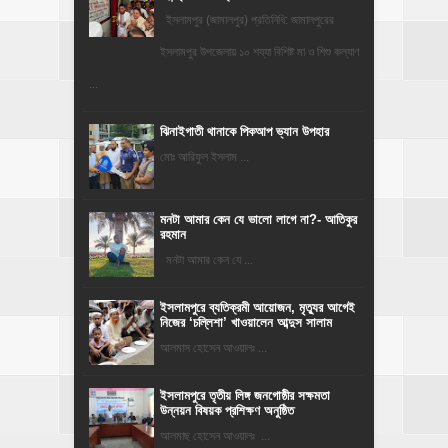
ইসলামপুর (জামালপুর) প্রতিনিধি: জামালপুরের
ইসলামপুর উপজেলায় ১০ শয্যা বিশিষ্ট মা ও শিশু কল্যাণ
...
ঝিনাইগাতী থানাকে পিকআপ ভ্যান উপহার
মোঃ আরিফুল ইসলাম ...
মনটা আমার কেন যে ভালো লাগে না?- আতিকুর
রহমান
মনটা আমার কেন যে ...
‎ইসলামপুরে ব্যতিক্রমী আয়োজন, মৃত্যুর আগেই
নিজের ‘চল্লিশা’ খাওয়ালেন আব্দুস সালাম
আলমাস হোসেন আওয়ালঃ ...
ইসলামপুরে তৃতীয় লিঙ্গ জনগোষ্ঠীর সক্ষমতা
উন্নয়ন বিষয়ক প্রশিক্ষণ অনুষ্ঠিত
আলমাছ হোসেন আওয়ালঃ ...