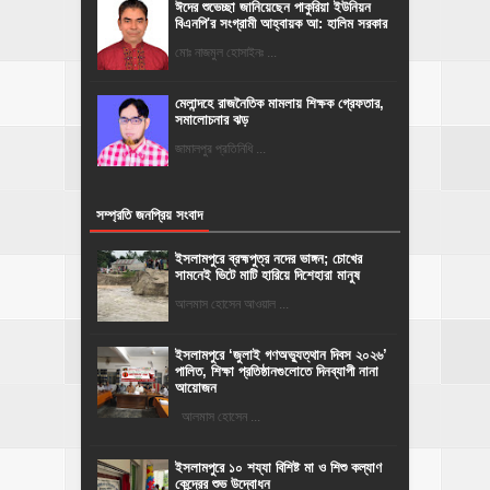
ঈদের শুভেচ্ছা জানিয়েছেন পাকুরিয়া ইউনিয়ন
বিএনপি'র সংগ্রামী আহ্বায়ক আ: হালিম সরকার
মোঃ নাজমুল হোসাইনঃ ...
মেলান্দহে রাজনৈতিক মামলায় শিক্ষক গ্রেফতার,
সমালোচনার ঝড়
জামালপুর প্রতিনিধি ...
সম্প্রতি জনপ্রিয় সংবাদ
ইসলামপুরে ব্রহ্মপুত্র নদের ভাঙ্গন; চোখের
সামনেই ভিটে মাটি হারিয়ে দিশেহারা মানুষ
আলমাস হোসেন আওয়াল ...
‎ইসলামপুরে ‘জুলাই গণঅভ্যুত্থান দিবস ২০২৬’
পালিত, শিক্ষা প্রতিষ্ঠানগুলোতে দিনব্যাপী নানা
আয়োজন
‎​আলমাস হোসেন ...
ইসলামপুরে ১০ শয্যা বিশিষ্ট মা ও শিশু কল্যাণ
কেন্দ্রের শুভ উদ্বোধন