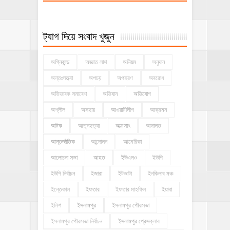
ট্যাগ দিয়ে সংবাদ খুজুন
অগ্নিকান্ড
অজ্ঞাত লাশ
অনিয়ম
অনুদান
অন্তঃসত্ত্বা
অপচয়
অপহরণ
অবরোধ
অভিভাবক সমাবেশ
অভিযান
অভিযোগ
অশ্লীল
অসহায়
আওয়ামীলীগ
আক্রমন
আটক
আত্নহত্যা
আত্মসাৎ
আদালত
আন্তর্জাতিক
আন্দোলন
আমেরিকা
আলোচনা সভা
আহত
ইউএনও
ইউপি
ইউপি নির্বাচন
ইজারা
ইটভাটা
ইনকিলাব মঞ্চ
ইন্তেকাল
ইফতার
ইফতার মাহফিল
ইয়াবা
ইলিশ
ইসলামপুর
ইসলামপুর পৌরসভা
ইসলামপুর পৌরসভা নির্বাচন
ইসলামপুর প্রেসক্লাব