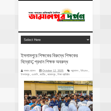
ইসলামপুরে শিক্ষকের বিরুদ্ধে শিক্ষকের
বিদ্রোহ; প্রধান শিক্ষক অবরুদ্ধ
সাদ্দাম হোসেন
October 12, 2025
আন্দোলন
,
ইউএনও
,
ইসলামপুর
,
এএসপি
,
জাতীয়
,
জামালপুর
,
শিক্ষা প্রতিষ্ঠান