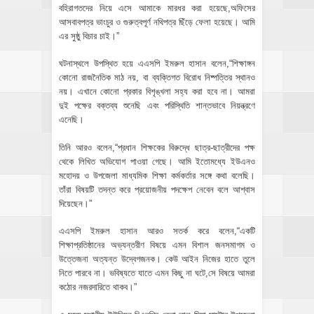
বহিরাগতদের নিয়ে এসে আমাকে মারধর করা হয়েছে,অফিসের
আসবাবপত্র ভাংচুর ও গুরুত্বপূর্ণ নথিপত্র ছিঁড়ে ফেলা হয়েছে। আমি
এর সুষ্ঠু বিচার চাই।”
ঘটনাস্থলে উপস্থিত হয়ে এএসপি ইমরুল হাসান বলেন,“শিক্ষাঙ্গন
কোনো রাজনৈতিক মাঠ নয়, বা ব্যক্তিগত বিরোধ নিষ্পত্তির স্থানও
নয়। এখানে কোনো প্রকার বিশৃঙ্খলা সহ্য করা হবে না। আমরা
দুই পক্ষের বক্তব্য শুনেছি এবং পরিস্থিতি শান্তভাবে নিয়ন্ত্রণে
এনেছি।
তিনি আরও বলেন,“প্রধান শিক্ষকের বিরুদ্ধে ছাত্র-ছাত্রীদের পক্ষ
থেকে লিখিত অভিযোগ পাওয়া গেছে। আমি ইতোমধ্যে ইউএনও
মহোদয় ও উপজেলা মাধ্যমিক শিক্ষা কর্মকর্তার সঙ্গে কথা বলেছি।
তাঁরা বিষয়টি তদন্ত করে প্রয়োজনীয় পদক্ষেপ নেবেন বলে আশ্বাস
দিয়েছেন।”
এএসপি ইমরুল হাসান আরও সতর্ক করে বলেন,“একটি
শিক্ষাপ্রতিষ্ঠানের অভ্যন্তরীণ বিষয়ে এমন বিশাল জনসমাগম ও
উত্তেজনা অত্যন্ত উদ্বেগজনক। কেউ আইন নিজের হাতে তুলে
নিতে পারবে না। ভবিষ্যতে যাতে এমন কিছু না ঘটে,সে বিষয়ে আমরা
কঠোর নজরদারিতে থাকব।”