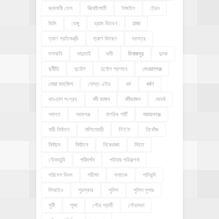
জ্বালানী তেল
ঝিনাইগাতী
টাঙ্গাইল
ট্রেন
ডিসি
ডেঙ্গু
ড্রাম বিতরণ
ঢাকা
ত্রাণ প্রতিমন্ত্রী
ত্রাণ বিতরণ
দরপত্র
দশআনি
দাদুভাই
দাবী
দিনাজপুর
দুদক
দুর্নীতি
দুর্যোগ
দুর্যোগ প্রশমন
দেওয়ানগঞ্জ
দোয়া মাহফিল
দোস্ত এইড
ধর্ম
ধর্ষণ
ধান-চাল সংগ্রহ
নদী ভাঙ্গন
নদীভাঙ্গন
নববর্ষ
নবাগত
নবাবগঞ্জ
নাগরিক পার্টি
নারায়নগঞ্জ
নারী নির্যাতন
নালিতাবাড়ী
নি'হ'ত
নিখোঁজ
নির্বাচন
নির্যাতন
নিষেধাজ্ঞা
নিহত
নৌকাডুবি
পরিদর্শন
পরিবার পরিকল্পনা
পরিবেশ দিবস
পরীক্ষা
পলাতক
পানিবন্দি
পিআইও
পুরস্কার
পুলিশ
পুলিশ সুপার
পুষ্টি
পূজা
পৌর প্রার্থী
পৌরসভা