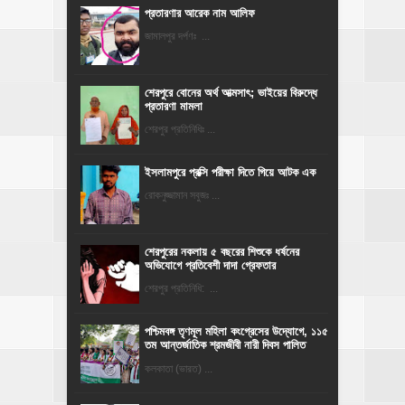
প্রতারণার আরেক নাম আলিফ
জামালপুর দর্পণঃ ...
শেরপুরে বোনের অর্থ আত্মসাৎ; ভাইয়ের বিরুদ্ধে
প্রতারণা মামলা
শেরপুর প্রতিনিধিঃ ...
ইসলামপুরে প্রক্সি পরীক্ষা দিতে গিয়ে আটক এক
রোকনুজ্জামান সবুজঃ ...
শেরপুরের নকলায় ৫ বছরের শিশুকে ধর্ষনের
অভিযোগে প্রতিবেশী দাদা গ্রেফতার
শেরপুর প্রতিনিধি: ...
পশ্চিমবঙ্গ তৃণমূল মহিলা কংগ্রেসের উদ্যোগে, ১১৫
তম আন্তর্জাতিক শ্রমজীবী নারী দিবস পালিত
কলকাতা (ভারত) ...