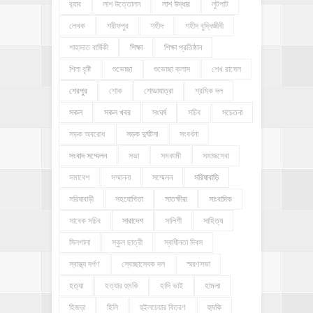
র‍্যাব
লাশ উত্তোলন
লাশ উদ্ধার
লুটপাট
লেখক
শরীফপুর
শহীদ
শহীদ বুদ্ধিজীবী
শাহাদাত বার্ষিকী
শিক্ষা
শিক্ষা প্রতিষ্ঠান
শিলা বৃষ্টি
শুভেচ্ছা
শুভেচ্ছা ক্লাস
শেখ রাসেল
শেরপুর
শোক
শোভাযাত্রা
শ্রমিক দল
সকল
সকল খবর
সংঘর্ষ
সচিব
সচেতনা
সড়ক অবরোধ
সড়ক দুর্ঘটনা
সংবর্ধনা
সংবাদ সম্মেলন
সভা
সমকামী
সমাজসেবা
সমাবেশ
সম্মাননা
সম্মেলন
সরিষাবাড়ি
সরিষাবাড়ী
সহযোগিতা
সাতক্ষীরা
সাংবাদিক
সাবেক সচিব
সারাদেশ
সালিশী
সাহিত্য
সিলগালা
স্কুল ছাত্রী
স্বাধীনতা দিবস
স্বাস্থ্য দর্পণ
স্বেচ্ছাসেবক দল
স্মরণসভা
হত্যা
হত্যার হুমকি
হাদি ভাই
হামলা
হিজড়া
হিলি
হুইলচেয়ার বিতরণ
হুমকি