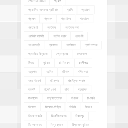
পৌরসভা নির্বাচন
প্রকল্প
প্রকাশিত সংবাদের প্রতিবাদ
প্রক্সি
প্রচারণা
প্রচ্ছদ
প্রজনন
প্রণোদনা
প্রতারক
প্রতারণা
প্রতিবাদ
প্রতিবাদ সভা
প্রতিষ্ঠা বার্ষিকী
প্রতীক বরাদ্দ
প্রদর্শনী
প্রধানমন্ত্রী
প্রশাসন
প্রশিক্ষণ
প্রাণি সম্পদ
প্রাথমিক বিদ্যালয়
প্রেসক্লাব
ফলোআপ
ফিচার
ফুটবল
বই বিতরণ
বকশীগঞ্জ
বজ্রপাত
বড়দিন
বরিশাল
বর্ধিতসভা
বস্ত্র বিতরণ
বহিষ্কার
বাছাইকৃত সংবাদ
বাজেট
বাজেট পেশ
বাতি
বায়োজিন
বাংলাদেশ
বালু উত্তোলন
বাঁশচড়া
বিএনপি
বিক্ষোভ
বিক্ষোভ-মিছিল
বিজিবি
বিতরণ
বিদায় সংবর্ধনা
বিভাগীয় সংবাদ
বিরামপুর
বিশেষ সংবাদ
বিশ্ব ব্যাংক
বিশ্বকাপ ফুটবল