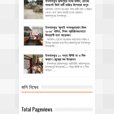
ইসলামপুরে ব্রহ্মপুত্র নদের ভাঙ্গন; চোখের
সামনেই ভিটে মাটি হারিয়ে দিশেহারা মানুষ
আলমাস হোসেন আওয়াল: টানা ভারী বর্ষণ ও উজান
থেকে নেমে আসা পাহাড়ি ঢলের প্রভাবে
জামালপুরের ইসলামপুর ...
‎ইসলামপুরে ‘জুলাই গণঅভ্যুত্থান দিবস
২০২৬’ পালিত, শিক্ষা প্রতিষ্ঠানগুলোতে
দিনব্যাপী নানা আয়োজন
‎​আলমাস হোসেন আওয়ালঃ‎ ‎​যথাযোগ্য মর্যাদা ও
বিনম্র শ্রদ্ধার মধ্য দিয়ে জামালপুরের ইসলামপুর
উপজেলার ...
ইসলামপুরে ১০ শয্যা বিশিষ্ট মা ও শিশু
কল্যাণ কেন্দ্রের শুভ উদ্বোধন
ইসলামপুর (জামালপুর) প্রতিনিধি: জামালপুরের
ইসলামপুর উপজেলায় ১০ শয্যা বিশিষ্ট মা ও শিশু
কল্যাণ ...
কপি নিষেধ
Total Pageviews