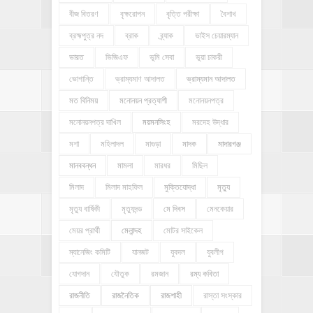
বীজ বিতরণ
বৃক্ষরোপন
বৃত্তি পরীক্ষা
বৈশাখ
ব্রহ্মপুত্র নদ
ব্রাক
ব্র্যাক
ভাইস চেয়ারম্যান
ভারত
ভিজিএফ
ভূমি সেবা
ভূয়া চাকরী
ভোগান্তি
ভ্রাম্যমাণ আদালত
ভ্রাম্যমান আদালত
মত বিনিময়
মনোনয়ন প্রত্যাশী
মনোনয়নপত্র
মনোনয়নপত্র দাখিল
ময়মনসিংহ
মরদেহ উদ্ধার
মশা
মহিলাদল
মাগুড়া
মাদক
মাদারগঞ্জ
মানববন্ধন
মামলা
মারধর
মিছিল
মিলাদ
মিলাদ মাহফিল
মুক্তিযোদ্ধা
মৃত্যু
মৃত্যু বার্ষিকী
মৃত্যুদন্ড
মে দিবস
মেনকেয়ার
মেয়র প্রার্থী
মেলান্দহ
মোটর সাইকেল
ম্যানেজিং কমিটি
যানজট
যুবদল
যুবলীগ
যোগদান
যৌতুক
রমজান
রম্য কবিতা
রাজনীতি
রাজনৈতিক
রাজশাহী
রাস্তা সংস্কার