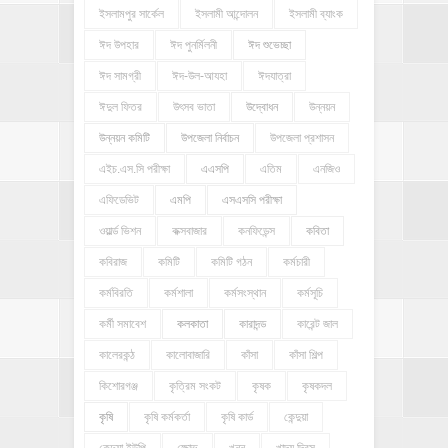
ইসলামপুর সার্কেল
ইসলামী আন্দোলন
ইসলামী ব্যাংক
ঈদ উপহার
ঈদ পুনর্মিলনী
ঈদ শুভেচ্ছা
ঈদ সামগ্রী
ঈদ-উল-আযহা
ঈদযাত্রা
ঈদুল ফিতর
উৎসব ভাতা
উদ্বোধন
উন্নয়ন
উন্নয়ন কমিটি
উপজেলা নির্বাচন
উপজেলা প্রশাসন
এইচ.এস.সি পরীক্ষা
এএসপি
এতিম
এনজিও
এফিডেভিট
এমপি
এসএসসি পরীক্ষা
ওয়ার্ল্ড ভিশন
কক্সবাজার
কনফিডেন্স
কবিতা
কবিরাজ
কমিটি
কমিটি গঠন
কর্মচারী
কর্মবিরতি
কর্মশালা
কর্মসংস্থান
কর্মসূচি
কর্মী সমাবেশ
কলকাতা
কারাদন্ড
কারেন্ট জাল
কালেরকন্ঠ
কালোবাজারি
কাঁসা
কাঁসা শিল্প
কিশোরগঞ্জ
কৃত্রিম সংকট
কৃষক
কৃষকদল
কৃষি
কৃষি কর্মকর্তা
কৃষি কার্ড
কেন্দুয়া
কেন্দুয়া ইউপি
ক্ষোভ
খনন
খাদ্য দিবস