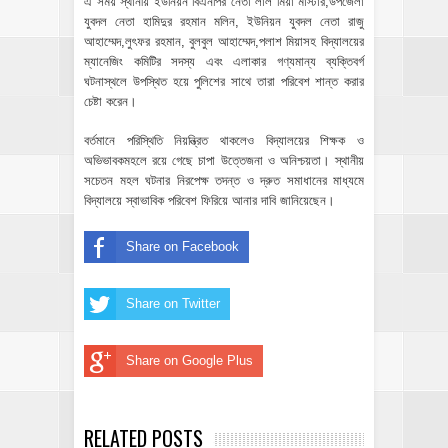
এ সময় স্থানীয় ইউনিয়ন বিএনপির নেতা লাল মিয়া মাস্টার,উপজেলা
যুবদল নেতা হামিদুর রহমান মলিন, ইউনিয়ন যুবদল নেতা রাজু
আহাম্মেদ,লুৎফর রহমান, বুলবুল আহাম্মেদ,পলাশ মিয়াসহ বিদ্যালয়ের
ম্যানেজিং কমিটির সদস্য এবং এলাকার গণ্যমান্য ব্যক্তিবর্গ
ঘটনাস্থলে উপস্থিত হয়ে পুলিশের সাথে তারা পরিবেশ শান্ত করার
চেষ্টা করেন।
বর্তমানে পরিস্থিতি নিয়ন্ত্রিত থাকলেও বিদ্যালয়ের শিক্ষক ও
অভিভাবকমহলে রয়ে গেছে চাপা উত্তেজনা ও অনিশ্চয়তা। স্থানীয়
সচেতন মহল ঘটনার নিরপেক্ষ তদন্ত ও দ্রুত সমাধানের মাধ্যমে
বিদ্যালয়ে স্বাভাবিক পরিবেশ ফিরিয়ে আনার দাবি জানিয়েছেন।
Share on Facebook
Share on Twitter
Share on Google Plus
RELATED POSTS