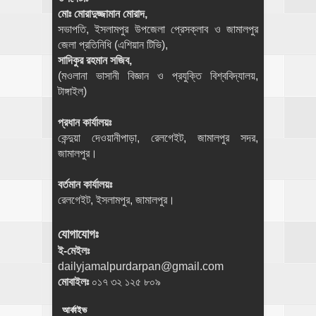
মোঃ মোরাদুজ্জামান মোরাদ,
সভাপতি, ইসলামপুর উপজেলা প্রেসক্লাব ও জামালপুর
জেলা প্রতিনিধি (এশিয়ান টিভি),
সাদিকুর রহমান সজিব,
(মওলানা ভাসানী বিজ্ঞান ও প্রযুক্তি বিশ্ববিদ্যালয়,
টাঙ্গাইল)
প্রধান কার্যালয়ঃ
কেন্দুয়া দেওয়ানীপাড়া, রেলগেইট, জামালপুর সদর,
জামালপুর।
বর্তমান কার্যালয়ঃ
রেলগেইট, ইসলামপুর, জামালপুর।
যোগাযোগঃ
ই-মেইলঃ
dailyjamalpurdarpan@gmail.com
মোবাইলঃ
০১৭ ৩২ ১২৫ ৮০৯
আর্কাইভ