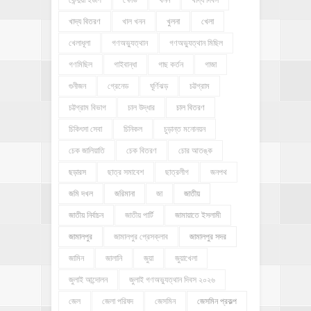
খাদ্য বিতরণ
খাল খনন
খুলনা
খেলা
খেলাধূলা
গণঅভ্যুত্থান
গণঅভ্যুত্থান মিছিল
গণমিছিল
গাইবান্ধা
গাছ কর্তন
গাজা
গুনীজন
গ্রেনেড
ঘূর্ণিঝড়
চট্টগ্রাম
চট্টগ্রাম বিভাগ
চাল উদ্ধার
চাল বিতরণ
চিকিৎসা সেবা
চিনিকল
চুড়ান্ত মনোনয়ন
চেক জালিয়াতি
চেক বিতরণ
চোর আতঙ্ক
ছড়ারস
ছাত্র সমাবেশ
ছাত্রলীগ
জনপথ
জমি দখল
জরিমানা
জা
জাতীয়
জাতীয় নির্বাচন
জাতীয় পার্টি
জামায়াতে ইসলামী
জামালপুর
জামালপুর প্রেসক্লাব
জামালপুর সদর
জামিন
জালানি
জুয়া
জুয়াখেলা
জুলাই আন্দোলন
জুলাই গণঅভ্যুত্থান দিবস ২০২৬
জেল
জেলা পরিষদ
জেসমিন
জেসমিন প্রকল্প