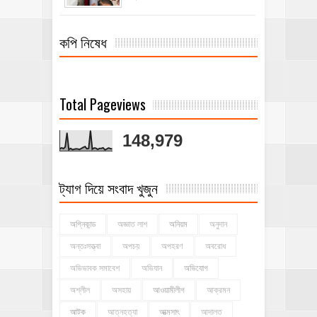
কপি নিষেধ
Total Pageviews
148,979
ট্যাগ দিয়ে সংবাদ খুজুন
অগ্নিকান্ড
অজ্ঞাত লাশ
অনিয়ম
অনুদান
অন্তঃসত্ত্বা
অপচয়
অপহরণ
অবরোধ
অভিভাবক সমাবেশ
অভিযান
অভিযোগ
অশ্লীল
অসহায়
আওয়ামীলীগ
আক্রমন
আটক
আত্নহত্যা
আত্মসাৎ
আদালত