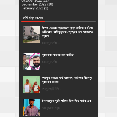
October 2022
(21)
September 2022
(18)
February 2022
(1)
বেশি মানুষ দেখেছে
ফিতরা দেওয়ার প্রলোভনে বৃদ্ধা নারীকে ধ'র্ষ'ণের
অভিযোগ, অভিযুক্তকে গ্রেপ্তার করে আদালতে
প্রেরণ
জামালপুর দর্পণঃ ...
প্রতারণার আরেক নাম আলিফ
জামালপুর দর্পণঃ ...
শেরপুরে বোনের অর্থ আত্মসাৎ; ভাইয়ের বিরুদ্ধে
প্রতারণা মামলা
শেরপুর প্রতিনিধিঃ ...
ইসলামপুরে প্রক্সি পরীক্ষা দিতে গিয়ে আটক এক
রোকনুজ্জামান সবুজঃ ...