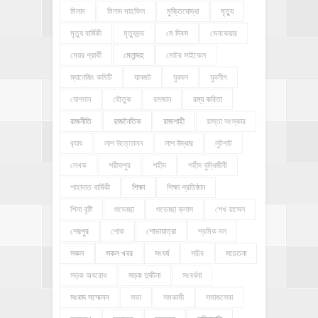
মিলাদ
মিলাদ মাহফিল
মুক্তিযোদ্ধা
মৃত্যু
মৃত্যু বার্ষিকী
মৃত্যুদন্ড
মে দিবস
মেনকেয়ার
মেয়র প্রার্থী
মেলান্দহ
মোটর সাইকেল
ম্যানেজিং কমিটি
যানজট
যুবদল
যুবলীগ
যোগদান
যৌতুক
রমজান
রম্য কবিতা
রাজনীতি
রাজনৈতিক
রাজশাহী
রাস্তা সংস্কার
র‍্যাব
লাশ উত্তোলন
লাশ উদ্ধার
লুটপাট
লেখক
শরীফপুর
শহীদ
শহীদ বুদ্ধিজীবী
শাহাদাত বার্ষিকী
শিক্ষা
শিক্ষা প্রতিষ্ঠান
শিলা বৃষ্টি
শুভেচ্ছা
শুভেচ্ছা ক্লাস
শেখ রাসেল
শেরপুর
শোক
শোভাযাত্রা
শ্রমিক দল
সকল
সকল খবর
সংঘর্ষ
সচিব
সচেতনা
সড়ক অবরোধ
সড়ক দুর্ঘটনা
সংবর্ধনা
সংবাদ সম্মেলন
সভা
সমকামী
সমাজসেবা