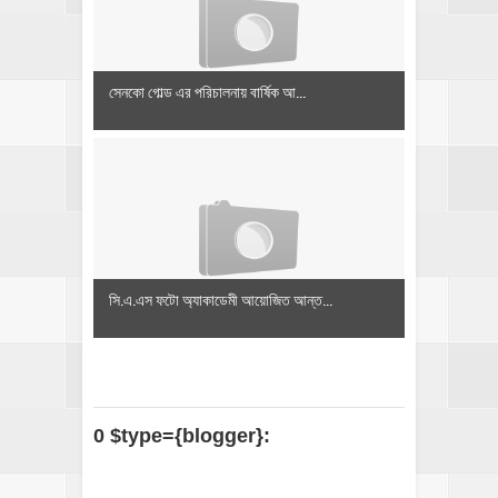
সেনকো গোল্ড এর পরিচালনায় বার্ষিক আ...
সি.এ.এস ফটো অ্যাকাডেমী আয়োজিত আন্ত...
0 $type={blogger}: