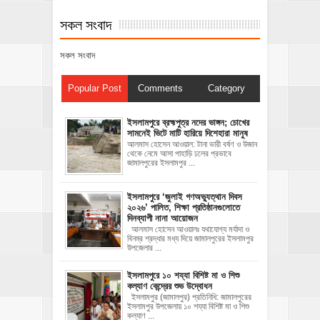
সকল সংবাদ
সকল সংবাদ
Popular Post
Comments
Category
ইসলামপুরে ব্রহ্মপুত্র নদের ভাঙ্গন; চোখের
সামনেই ভিটে মাটি হারিয়ে দিশেহারা মানুষ
আলমাস হোসেন আওয়াল: টানা ভারী বর্ষণ ও উজান
থেকে নেমে আসা পাহাড়ি ঢলের প্রভাবে
জামালপুরের ইসলামপুর ...
‎ইসলামপুরে ‘জুলাই গণঅভ্যুত্থান দিবস
২০২৬’ পালিত, শিক্ষা প্রতিষ্ঠানগুলোতে
দিনব্যাপী নানা আয়োজন
‎​আলমাস হোসেন আওয়ালঃ‎ ‎​যথাযোগ্য মর্যাদা ও
বিনম্র শ্রদ্ধার মধ্য দিয়ে জামালপুরের ইসলামপুর
উপজেলার ...
ইসলামপুরে ১০ শয্যা বিশিষ্ট মা ও শিশু
কল্যাণ কেন্দ্রের শুভ উদ্বোধন
ইসলামপুর (জামালপুর) প্রতিনিধি: জামালপুরের
ইসলামপুর উপজেলায় ১০ শয্যা বিশিষ্ট মা ও শিশু
কল্যাণ ...