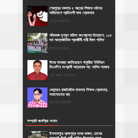
শেরপুরের নকলায় ৫ বছরের শিশুকে ধর্ষনের
অভিযোগে প্রতিবেশী দাদা গ্রেফতার
শেরপুর প্রতিনিধি: ...
পশ্চিমবঙ্গ তৃণমূল মহিলা কংগ্রেসের উদ্যোগে, ১১৫
তম আন্তর্জাতিক শ্রমজীবী নারী দিবস পালিত
কলকাতা (ভারত) ...
ঈদের শুভেচ্ছা জানিয়েছেন পাকুরিয়া ইউনিয়ন
বিএনপি'র সংগ্রামী আহ্বায়ক আ: হালিম সরকার
মোঃ নাজমুল হোসাইনঃ ...
মেলান্দহে রাজনৈতিক মামলায় শিক্ষক গ্রেফতার,
সমালোচনার ঝড়
জামালপুর প্রতিনিধি ...
সম্প্রতি জনপ্রিয় সংবাদ
ইসলামপুরে ব্রহ্মপুত্র নদের ভাঙ্গন; চোখের