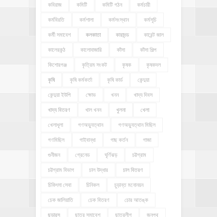
কবিরাজ
কমিটি
কমিটি গঠন
কর্মচারী
কর্মবিরতি
কর্মশালা
কর্মসংস্থান
কর্মসূচি
কর্মী সমাবেশ
কলকাতা
কারাদন্ড
কারেন্ট জাল
কালেরকন্ঠ
কালোবাজারি
কাঁসা
কাঁসা শিল্প
কিশোরগঞ্জ
কৃত্রিম সংকট
কৃষক
কৃষকদল
কৃষি
কৃষি কর্মকর্তা
কৃষি কার্ড
কেন্দুয়া
কেন্দুয়া ইউপি
ক্ষোভ
খনন
খাদ্য দিবস
খাদ্য বিতরণ
খাল খনন
খুলনা
খেলা
খেলাধূলা
গণঅভ্যুত্থান
গণঅভ্যুত্থান মিছিল
গণমিছিল
গাইবান্ধা
গাছ কর্তন
গাজা
গুনীজন
গ্রেনেড
ঘূর্ণিঝড়
চট্টগ্রাম
চট্টগ্রাম বিভাগ
চাল উদ্ধার
চাল বিতরণ
চিকিৎসা সেবা
চিনিকল
চুড়ান্ত মনোনয়ন
চেক জালিয়াতি
চেক বিতরণ
চোর আতঙ্ক
ছড়ারস
ছাত্র সমাবেশ
ছাত্রলীগ
জনপথ