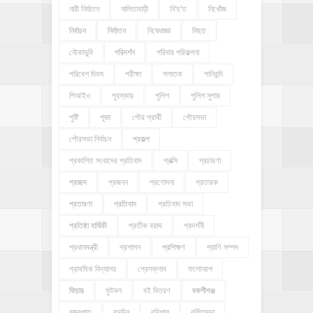
নারী নির্যাতন
নালিতাবাড়ী
নি'হ'ত
নিখোঁজ
নির্বাচন
নির্যাতন
নিষেধাজ্ঞা
নিহত
নৌকাডুবি
পরিদর্শন
পরিবার পরিকল্পনা
পরিবেশ দিবস
পরীক্ষা
পলাতক
পানিবন্দি
পিআইও
পুরস্কার
পুলিশ
পুলিশ সুপার
পুষ্টি
পূজা
পৌর প্রার্থী
পৌরসভা
পৌরসভা নির্বাচন
প্রকল্প
প্রকাশিত সংবাদের প্রতিবাদ
প্রক্সি
প্রচারণা
প্রচ্ছদ
প্রজনন
প্রণোদনা
প্রতারক
প্রতারণা
প্রতিবাদ
প্রতিবাদ সভা
প্রতিষ্ঠা বার্ষিকী
প্রতীক বরাদ্দ
প্রদর্শনী
প্রধানমন্ত্রী
প্রশাসন
প্রশিক্ষণ
প্রাণি সম্পদ
প্রাথমিক বিদ্যালয়
প্রেসক্লাব
ফলোআপ
ফিচার
ফুটবল
বই বিতরণ
বকশীগঞ্জ
বজ্রপাত
বড়দিন
বরিশাল
বর্ধিতসভা