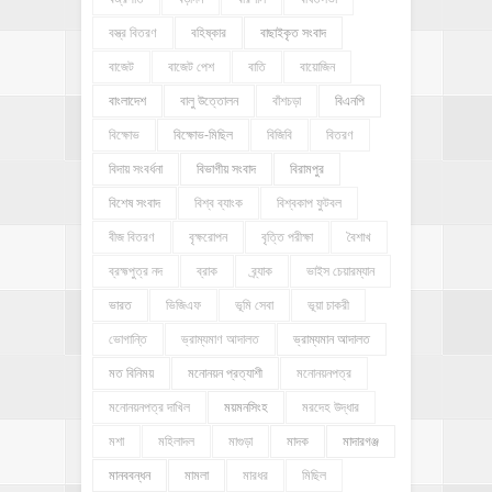
বস্ত্র বিতরণ
বহিষ্কার
বাছাইকৃত সংবাদ
বাজেট
বাজেট পেশ
বাতি
বায়োজিন
বাংলাদেশ
বালু উত্তোলন
বাঁশচড়া
বিএনপি
বিক্ষোভ
বিক্ষোভ-মিছিল
বিজিবি
বিতরণ
বিদায় সংবর্ধনা
বিভাগীয় সংবাদ
বিরামপুর
বিশেষ সংবাদ
বিশ্ব ব্যাংক
বিশ্বকাপ ফুটবল
বীজ বিতরণ
বৃক্ষরোপন
বৃত্তি পরীক্ষা
বৈশাখ
ব্রহ্মপুত্র নদ
ব্রাক
ব্র্যাক
ভাইস চেয়ারম্যান
ভারত
ভিজিএফ
ভূমি সেবা
ভূয়া চাকরী
ভোগান্তি
ভ্রাম্যমাণ আদালত
ভ্রাম্যমান আদালত
মত বিনিময়
মনোনয়ন প্রত্যাশী
মনোনয়নপত্র
মনোনয়নপত্র দাখিল
ময়মনসিংহ
মরদেহ উদ্ধার
মশা
মহিলাদল
মাগুড়া
মাদক
মাদারগঞ্জ
মানববন্ধন
মামলা
মারধর
মিছিল