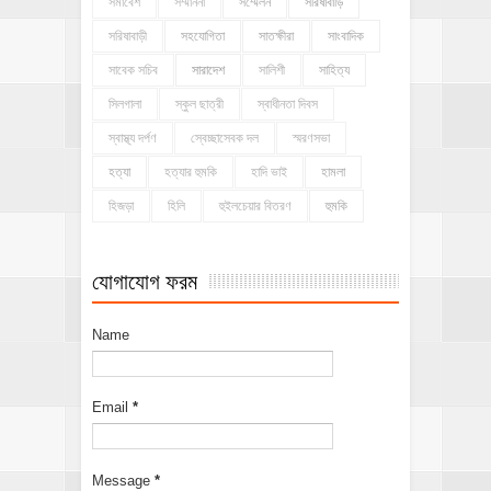
সমাবেশ
সম্মাননা
সম্মেলন
সরিষাবাড়ি
সরিষাবাড়ী
সহযোগিতা
সাতক্ষীরা
সাংবাদিক
সাবেক সচিব
সারাদেশ
সালিশী
সাহিত্য
সিলগালা
স্কুল ছাত্রী
স্বাধীনতা দিবস
স্বাস্থ্য দর্পণ
স্বেচ্ছাসেবক দল
স্মরণসভা
হত্যা
হত্যার হুমকি
হাদি ভাই
হামলা
হিজড়া
হিলি
হুইলচেয়ার বিতরণ
হুমকি
যোগাযোগ ফরম
Name
Email
*
Message
*