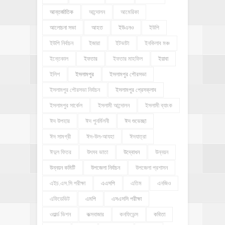
আন্তর্জাতিক
আন্দোলন
আমেরিকা
আলোচনা সভা
আহত
ইউএনও
ইউপি
ইউপি নির্বাচন
ইজারা
ইটভাটা
ইনকিলাব মঞ্চ
ইন্তেকাল
ইফতার
ইফতার মাহফিল
ইয়াবা
ইলিশ
ইসলামপুর
ইসলামপুর পৌরসভা
ইসলামপুর পৌরসভা নির্বাচন
ইসলামপুর প্রেসক্লাব
ইসলামপুর সার্কেল
ইসলামী আন্দোলন
ইসলামী ব্যাংক
ঈদ উপহার
ঈদ পুনর্মিলনী
ঈদ শুভেচ্ছা
ঈদ সামগ্রী
ঈদ-উল-আযহা
ঈদযাত্রা
ঈদুল ফিতর
উৎসব ভাতা
উদ্বোধন
উন্নয়ন
উন্নয়ন কমিটি
উপজেলা নির্বাচন
উপজেলা প্রশাসন
এইচ.এস.সি পরীক্ষা
এএসপি
এতিম
এনজিও
এফিডেভিট
এমপি
এসএসসি পরীক্ষা
ওয়ার্ল্ড ভিশন
কক্সবাজার
কনফিডেন্স
কবিতা