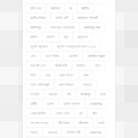
জমি দখল
জরিমানা
জা
জাতীয়
জাতীয় নির্বাচন
জাতীয় পার্টি
জামায়াতে ইসলামী
জামালপুর
জামালপুর প্রেসক্লাব
জামালপুর সদর
জামিন
জালানি
জুয়া
জুয়াখেলা
জুলাই আন্দোলন
জুলাই গণঅভ্যুত্থান দিবস ২০২৬
জেল
জেলা পরিষদ
জেসমিন
জেসমিন প্রকল্প
জ্বালানী তেল
ঝিনাইগাতী
টাঙ্গাইল
ট্রেন
ডিসি
ডেঙ্গু
ড্রাম বিতরণ
ঢাকা
ত্রাণ প্রতিমন্ত্রী
ত্রাণ বিতরণ
দরপত্র
দশআনি
দাদুভাই
দাবী
দিনাজপুর
দুদক
দুর্নীতি
দুর্যোগ
দুর্যোগ প্রশমন
দেওয়ানগঞ্জ
দোয়া মাহফিল
দোস্ত এইড
ধর্ম
ধর্ষণ
ধান-চাল সংগ্রহ
নদী ভাঙ্গন
নদীভাঙ্গন
নববর্ষ
নবাগত
নবাবগঞ্জ
নাগরিক পার্টি
নারায়নগঞ্জ