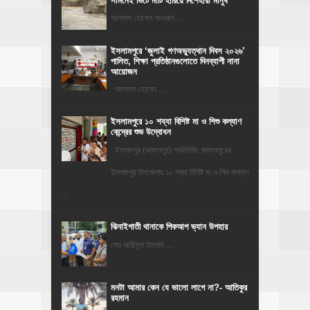
সামনেই ভিটে মাটি হারিয়ে দিশেহারা মানুষ
আলমাস হোসেন আওয়াল ...
‎ইসলামপুরে ‘জুলাই গণঅভ্যুত্থান দিবস ২০২৬’
পালিত, শিক্ষা প্রতিষ্ঠানগুলোতে দিনব্যাপী নানা
আয়োজন
‎​আলমাস হোসেন ...
ইসলামপুরে ১০ শয্যা বিশিষ্ট মা ও শিশু কল্যাণ
কেন্দ্রের শুভ উদ্বোধন
ইসলামপুর (জামালপুর) প্রতিনিধি: জামালপুরের
ইসলামপুর উপজেলায় ১০ শয্যা বিশিষ্ট মা ও শিশু কল্যাণ
...
ঝিনাইগাতী থানাকে পিকআপ ভ্যান উপহার
মোঃ আরিফুল ইসলাম ...
মনটা আমার কেন যে ভালো লাগে না?- আতিকুর
রহমান