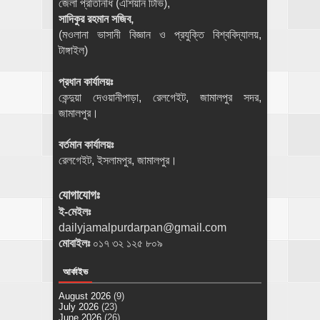
জেলা প্রতিনিধি (এশিয়ান টিভি),
সাদিকুর রহমান সজিব,
(মওলানা ভাসানী বিজ্ঞান ও প্রযুক্তি বিশ্ববিদ্যালয়,
টাঙ্গাইল)
প্রধান কার্যালয়ঃ
কেন্দুয়া দেওয়ানীপাড়া, রেলগেইট, জামালপুর সদর,
জামালপুর।
বর্তমান কার্যালয়ঃ
রেলগেইট, ইসলামপুর, জামালপুর।
যোগাযোগঃ
ই-মেইলঃ
dailyjamalpurdarpan@gmail.com
মোবাইলঃ
০১৭ ৩২ ১২৫ ৮০৯
আর্কাইভ
August 2026
(9)
July 2026
(23)
June 2026
(26)