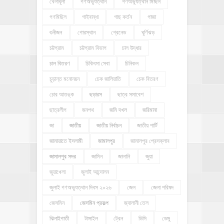
খেলাধূলা
গণঅভ্যুত্থান
গণঅভ্যুত্থান মিছিল
গণমিছিল
গাইবান্ধা
গাছ কর্তন
গাজা
গুনীজন
গোরস্থান
গ্রেনেড
ঘূর্ণিঝড়
চট্টগ্রাম
চট্টগ্রাম বিভাগ
চাল উদ্ধার
চাল বিতরণ
চিকিৎসা সেবা
চিনিকল
চুড়ান্ত মনোনয়ন
চেক জালিয়াতি
চেক বিতরণ
চোর আতঙ্ক
ছড়ারস
ছাত্র সমাবেশ
ছাত্রলীগ
জনপথ
জমি দখল
জরিমানা
জা
জাতীয়
জাতীয় নির্বাচন
জাতীয় পার্টি
জামায়াতে ইসলামী
জামালপুর
জামালপুর প্রেসক্লাব
জামালপুর সদর
জামিন
জালানি
জুয়া
জুয়াখেলা
জুলাই আন্দোলন
জুলাই গণঅভ্যুত্থান দিবস ২০২৬
জেল
জেলা পরিষদ
জেসমিন
জেসমিন প্রকল্প
জ্বালানী তেল
ঝিনাইগাতী
টাঙ্গাইল
ট্রেন
ডিসি
ডেঙ্গু