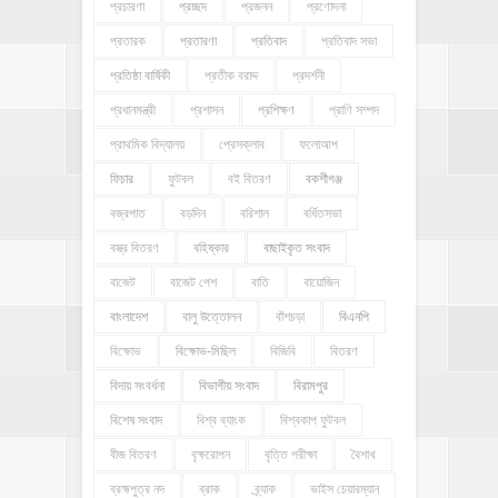
প্রচারণা
প্রচ্ছদ
প্রজনন
প্রণোদনা
প্রতারক
প্রতারণা
প্রতিবাদ
প্রতিবাদ সভা
প্রতিষ্ঠা বার্ষিকী
প্রতীক বরাদ্দ
প্রদর্শনী
প্রধানমন্ত্রী
প্রশাসন
প্রশিক্ষণ
প্রাণি সম্পদ
প্রাথমিক বিদ্যালয়
প্রেসক্লাব
ফলোআপ
ফিচার
ফুটবল
বই বিতরণ
বকশীগঞ্জ
বজ্রপাত
বড়দিন
বরিশাল
বর্ধিতসভা
বস্ত্র বিতরণ
বহিষ্কার
বাছাইকৃত সংবাদ
বাজেট
বাজেট পেশ
বাতি
বায়োজিন
বাংলাদেশ
বালু উত্তোলন
বাঁশচড়া
বিএনপি
বিক্ষোভ
বিক্ষোভ-মিছিল
বিজিবি
বিতরণ
বিদায় সংবর্ধনা
বিভাগীয় সংবাদ
বিরামপুর
বিশেষ সংবাদ
বিশ্ব ব্যাংক
বিশ্বকাপ ফুটবল
বীজ বিতরণ
বৃক্ষরোপন
বৃত্তি পরীক্ষা
বৈশাখ
ব্রহ্মপুত্র নদ
ব্রাক
ব্র্যাক
ভাইস চেয়ারম্যান