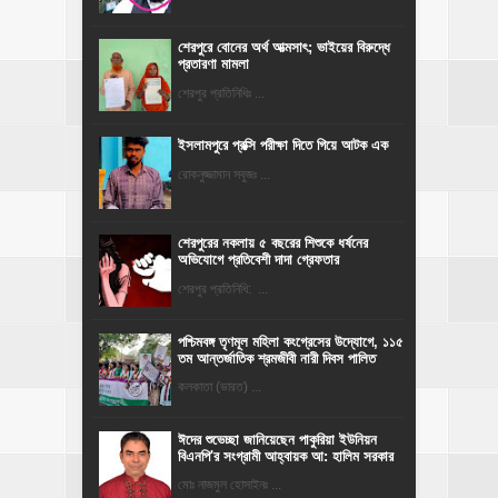
শেরপুরে বোনের অর্থ আত্মসাৎ; ভাইয়ের বিরুদ্ধে
প্রতারণা মামলা
শেরপুর প্রতিনিধিঃ ...
ইসলামপুরে প্রক্সি পরীক্ষা দিতে গিয়ে আটক এক
রোকনুজ্জামান সবুজঃ ...
শেরপুরের নকলায় ৫ বছরের শিশুকে ধর্ষনের
অভিযোগে প্রতিবেশী দাদা গ্রেফতার
শেরপুর প্রতিনিধি: ...
পশ্চিমবঙ্গ তৃণমূল মহিলা কংগ্রেসের উদ্যোগে, ১১৫
তম আন্তর্জাতিক শ্রমজীবী নারী দিবস পালিত
কলকাতা (ভারত) ...
ঈদের শুভেচ্ছা জানিয়েছেন পাকুরিয়া ইউনিয়ন
বিএনপি'র সংগ্রামী আহ্বায়ক আ: হালিম সরকার
মোঃ নাজমুল হোসাইনঃ ...