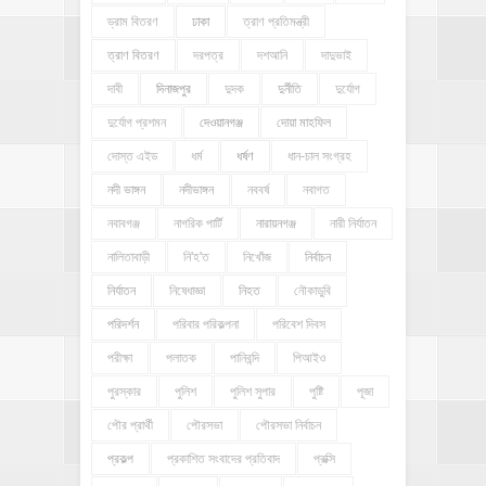
ড্রাম বিতরণ
ঢাকা
ত্রাণ প্রতিমন্ত্রী
ত্রাণ বিতরণ
দরপত্র
দশআনি
দাদুভাই
দাবী
দিনাজপুর
দুদক
দুর্নীতি
দুর্যোগ
দুর্যোগ প্রশমন
দেওয়ানগঞ্জ
দোয়া মাহফিল
দোস্ত এইড
ধর্ম
ধর্ষণ
ধান-চাল সংগ্রহ
নদী ভাঙ্গন
নদীভাঙ্গন
নববর্ষ
নবাগত
নবাবগঞ্জ
নাগরিক পার্টি
নারায়নগঞ্জ
নারী নির্যাতন
নালিতাবাড়ী
নি'হ'ত
নিখোঁজ
নির্বাচন
নির্যাতন
নিষেধাজ্ঞা
নিহত
নৌকাডুবি
পরিদর্শন
পরিবার পরিকল্পনা
পরিবেশ দিবস
পরীক্ষা
পলাতক
পানিবন্দি
পিআইও
পুরস্কার
পুলিশ
পুলিশ সুপার
পুষ্টি
পূজা
পৌর প্রার্থী
পৌরসভা
পৌরসভা নির্বাচন
প্রকল্প
প্রকাশিত সংবাদের প্রতিবাদ
প্রক্সি