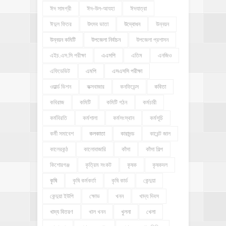
ঈদ সামগ্রী
ঈদ-উল-আযহা
ঈদযাত্রা
ঈদুল ফিতর
উৎসব ভাতা
উদ্বোধন
উন্নয়ন
উন্নয়ন কমিটি
উপজেলা নির্বাচন
উপজেলা প্রশাসন
এইচ.এস.সি পরীক্ষা
এএসপি
এতিম
এনজিও
এফিডেভিট
এমপি
এসএসসি পরীক্ষা
ওয়ার্ল্ড ভিশন
কক্সবাজার
কনফিডেন্স
কবিতা
কবিরাজ
কমিটি
কমিটি গঠন
কর্মচারী
কর্মবিরতি
কর্মশালা
কর্মসংস্থান
কর্মসূচি
কর্মী সমাবেশ
কলকাতা
কারাদন্ড
কারেন্ট জাল
কালেরকন্ঠ
কালোবাজারি
কাঁসা
কাঁসা শিল্প
কিশোরগঞ্জ
কৃত্রিম সংকট
কৃষক
কৃষকদল
কৃষি
কৃষি কর্মকর্তা
কৃষি কার্ড
কেন্দুয়া
কেন্দুয়া ইউপি
ক্ষোভ
খনন
খাদ্য দিবস
খাদ্য বিতরণ
খাল খনন
খুলনা
খেলা