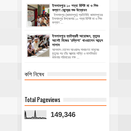
ইসলামপুরে ১০ শয্যা বিশিষ্ট মা ও শিশু
কল্যাণ কেন্দ্রের শুভ উদ্বোধন
ইসলামপুর (জামালপুর) প্রতিনিধি: জামালপুরের
ইসলামপুর উপজেলায় ১০ শয্যা বিশিষ্ট মা ও শিশু
কল্যাণ ...
‎ইসলামপুরে ব্যতিক্রমী আয়োজন, মৃত্যুর
আগেই নিজের ‘চল্লিশা’ খাওয়ালেন আব্দুস
সালাম
আলমাস হোসেন আওয়ালঃ ‎​সাধারণত মানুষের
মৃত্যুর পর তাঁর আত্মার শান্তি ও মাগফিরাত
কামনায় পরিবারের পক্ষ ...
কপি নিষেধ
Total Pageviews
149,346