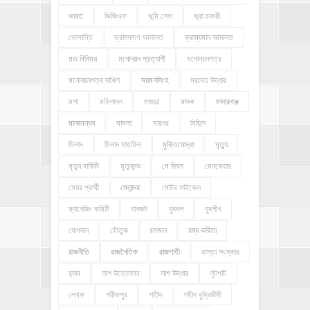
ভারত
ভিজিএফ
ভূমি সেবা
ভূয়া চাকরী
ভোগান্তি
ভ্রাম্যমাণ আদালত
ভ্রাম্যমান আদালত
মত বিনিময়
মনোনয়ন প্রত্যাশী
মনোনয়নপত্র
মনোনয়নপত্র দাখিল
ময়মনসিংহ
মরদেহ উদ্ধার
মশা
মহিলাদল
মাগুড়া
মাদক
মাদারগঞ্জ
মানববন্ধন
মামলা
মারধর
মিছিল
মিলাদ
মিলাদ মাহফিল
মুক্তিযোদ্ধা
মৃত্যু
মৃত্যু বার্ষিকী
মৃত্যুদন্ড
মে দিবস
মেনকেয়ার
মেয়র প্রার্থী
মেলান্দহ
মোটর সাইকেল
ম্যানেজিং কমিটি
যানজট
যুবদল
যুবলীগ
যোগদান
যৌতুক
রমজান
রম্য কবিতা
রাজনীতি
রাজনৈতিক
রাজশাহী
রাস্তা সংস্কার
র‍্যাব
লাশ উত্তোলন
লাশ উদ্ধার
লুটপাট
লেখক
শরীফপুর
শহীদ
শহীদ বুদ্ধিজীবী