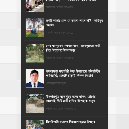
আলমাস হোসেন আওয়ালঃ ...
মনটা আমার কেন যে ভালো লাগে না?- আতিকুর
রহমান
মনটা আমার কেন যে ...
শেষ আশ্রয়েও দখলের থাবা, কবরস্থানের জমি
নিয়ে উত্তপ্ত ইসলামপুর
আলমাস হোসেন আওয়ালঃ ...
​ইসলামপুর মহলগিরী উচ্চ বিদ্যালয়ে নজিরবিহীন
জালিয়াতি; রেজাল্ট ছাড়াই শিক্ষক নিয়োগ
রোকনুজ্জামান সবুজঃ ...
ইসলামপুরে ব্রহ্মপুত্র নদের ভাঙ্গন; চোখের
সামনেই ভিটে মাটি হারিয়ে দিশেহারা মানুষ
আলমাস হোসেন আওয়াল ...
ঝিনাইগাতী থানাকে পিকআপ ভ্যান উপহার