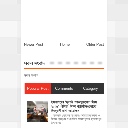
Newer Post
Home
Older Post
সকল সংবাদ
সকল সংবাদ
Popular Post
Comments
Category
‎ইসলামপুরে ‘জুলাই গণঅভ্যুত্থান দিবস
২০২৬’ পালিত, শিক্ষা প্রতিষ্ঠানগুলোতে
দিনব্যাপী নানা আয়োজন
‎​আলমাস হোসেন আওয়ালঃ‎ ‎​যথাযোগ্য মর্যাদা ও
বিনম্র শ্রদ্ধার মধ্য দিয়ে জামালপুরের ইসলামপুর
উপজেলার ...