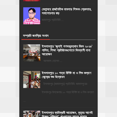
মেলান্দহে রাজনৈতিক মামলায় শিক্ষক গ্রেফতার,
সমালোচনার ঝড়
জামালপুর প্রতিনিধি ...
সম্প্রতি জনপ্রিয় সংবাদ
‎ইসলামপুরে ‘জুলাই গণঅভ্যুত্থান দিবস ২০২৬’
পালিত, শিক্ষা প্রতিষ্ঠানগুলোতে দিনব্যাপী নানা
আয়োজন
‎​আলমাস হোসেন ...
ইসলামপুরে ১০ শয্যা বিশিষ্ট মা ও শিশু কল্যাণ
কেন্দ্রের শুভ উদ্বোধন
ইসলামপুর (জামালপুর) প্রতিনিধি: জামালপুরের
ইসলামপুর উপজেলায় ১০ শয্যা বিশিষ্ট মা ও শিশু কল্যাণ
...
‎ইসলামপুরে ব্যতিক্রমী আয়োজন, মৃত্যুর আগেই
নিজের ‘চল্লিশা’ খাওয়ালেন আব্দুস সালাম