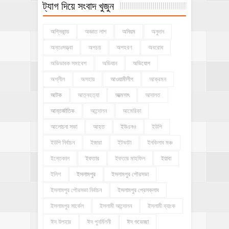
ট্যাগ দিয়ে সংবাদ খুজুন
অগ্নিকান্ড
অজ্ঞাত লাশ
অনিয়ম
অনুদান
অন্তঃসত্ত্বা
অপচয়
অপহরণ
অবরোধ
অভিভাবক সমাবেশ
অভিযান
অভিযোগ
অশ্লীল
অসহায়
আওয়ামীলীগ
আক্রমন
আটক
আত্নহত্যা
আত্মসাৎ
আদালত
আন্তর্জাতিক
আন্দোলন
আমেরিকা
আলোচনা সভা
আহত
ইউএনও
ইউপি
ইউপি নির্বাচন
ইজারা
ইটভাটা
ইনকিলাব মঞ্চ
ইন্তেকাল
ইফতার
ইফতার মাহফিল
ইয়াবা
ইলিশ
ইসলামপুর
ইসলামপুর পৌরসভা
ইসলামপুর পৌরসভা নির্বাচন
ইসলামপুর প্রেসক্লাব
ইসলামপুর সার্কেল
ইসলামী আন্দোলন
ইসলামী ব্যাংক
ঈদ উপহার
ঈদ পুনর্মিলনী
ঈদ শুভেচ্ছা