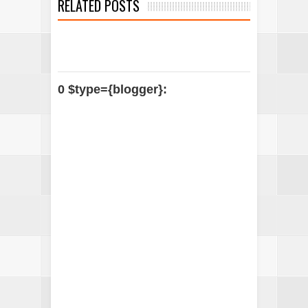
RELATED POSTS
0 $type={blogger}: