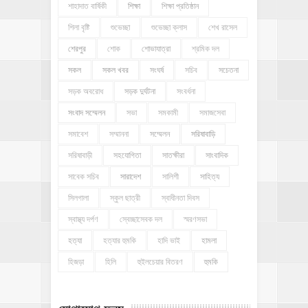
শাহাদাত বার্ষিকী
শিক্ষা
শিক্ষা প্রতিষ্ঠান
শিলা বৃষ্টি
শুভেচ্ছা
শুভেচ্ছা ক্লাস
শেখ রাসেল
শেরপুর
শোক
শোভাযাত্রা
শ্রমিক দল
সকল
সকল খবর
সংঘর্ষ
সচিব
সচেতনা
সড়ক অবরোধ
সড়ক দুর্ঘটনা
সংবর্ধনা
সংবাদ সম্মেলন
সভা
সমকামী
সমাজসেবা
সমাবেশ
সম্মাননা
সম্মেলন
সরিষাবাড়ি
সরিষাবাড়ী
সহযোগিতা
সাতক্ষীরা
সাংবাদিক
সাবেক সচিব
সারাদেশ
সালিশী
সাহিত্য
সিলগালা
স্কুল ছাত্রী
স্বাধীনতা দিবস
স্বাস্থ্য দর্পণ
স্বেচ্ছাসেবক দল
স্মরণসভা
হত্যা
হত্যার হুমকি
হাদি ভাই
হামলা
হিজড়া
হিলি
হুইলচেয়ার বিতরণ
হুমকি
যোগাযোগ ফরম