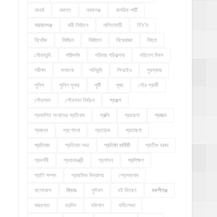
নববর্ষ
নবাগত
নবাবগঞ্জ
নাগরিক পার্টি
নারায়নগঞ্জ
নারী নির্যাতন
নালিতাবাড়ী
নি'হ'ত
নিখোঁজ
নির্বাচন
নির্যাতন
নিষেধাজ্ঞা
নিহত
নৌকাডুবি
পরিদর্শন
পরিবার পরিকল্পনা
পরিবেশ দিবস
পরীক্ষা
পলাতক
পানিবন্দি
পিআইও
পুরস্কার
পুলিশ
পুলিশ সুপার
পুষ্টি
পূজা
পৌর প্রার্থী
পৌরসভা
পৌরসভা নির্বাচন
প্রকল্প
প্রকাশিত সংবাদের প্রতিবাদ
প্রক্সি
প্রচারণা
প্রচ্ছদ
প্রজনন
প্রণোদনা
প্রতারক
প্রতারণা
প্রতিবাদ
প্রতিবাদ সভা
প্রতিষ্ঠা বার্ষিকী
প্রতীক বরাদ্দ
প্রদর্শনী
প্রধানমন্ত্রী
প্রশাসন
প্রশিক্ষণ
প্রাণি সম্পদ
প্রাথমিক বিদ্যালয়
প্রেসক্লাব
ফলোআপ
ফিচার
ফুটবল
বই বিতরণ
বকশীগঞ্জ
বজ্রপাত
বড়দিন
বরিশাল
বর্ধিতসভা