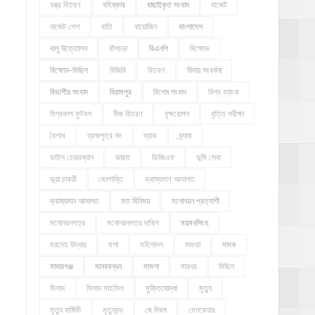
বস্ত্র বিতরণ
বহিষ্কার
বাছাইকৃত সংবাদ
বাজেট
বাজেট পেশ
বাতি
বায়োজিন
বাংলাদেশ
বালু উত্তোলন
বাঁশচড়া
বিএনপি
বিক্ষোভ
বিক্ষোভ-মিছিল
বিজিবি
বিতরণ
বিদায় সংবর্ধনা
বিভাগীয় সংবাদ
বিরামপুর
বিশেষ সংবাদ
বিশ্ব ব্যাংক
বিশ্বকাপ ফুটবল
বীজ বিতরণ
বৃক্ষরোপন
বৃত্তি পরীক্ষা
বৈশাখ
ব্রহ্মপুত্র নদ
ব্রাক
ব্র্যাক
ভাইস চেয়ারম্যান
ভারত
ভিজিএফ
ভূমি সেবা
ভূয়া চাকরী
ভোগান্তি
ভ্রাম্যমাণ আদালত
ভ্রাম্যমান আদালত
মত বিনিময়
মনোনয়ন প্রত্যাশী
মনোনয়নপত্র
মনোনয়নপত্র দাখিল
ময়মনসিংহ
মরদেহ উদ্ধার
মশা
মহিলাদল
মাগুড়া
মাদক
মাদারগঞ্জ
মানববন্ধন
মামলা
মারধর
মিছিল
মিলাদ
মিলাদ মাহফিল
মুক্তিযোদ্ধা
মৃত্যু
মৃত্যু বার্ষিকী
মৃত্যুদন্ড
মে দিবস
মেনকেয়ার