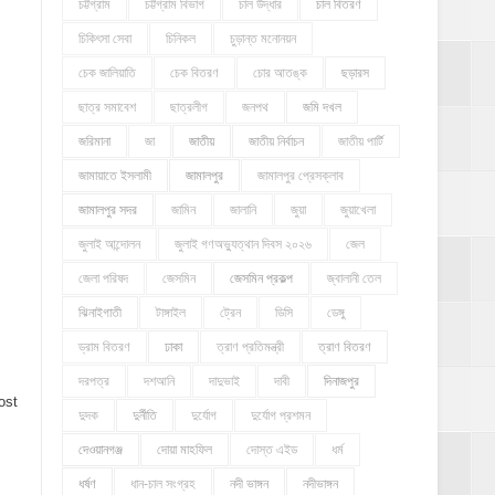
চট্টগ্রাম
চট্টগ্রাম বিভাগ
চাল উদ্ধার
চাল বিতরণ
চিকিৎসা সেবা
চিনিকল
চুড়ান্ত মনোনয়ন
চেক জালিয়াতি
চেক বিতরণ
চোর আতঙ্ক
ছড়ারস
ছাত্র সমাবেশ
ছাত্রলীগ
জনপথ
জমি দখল
জরিমানা
জা
জাতীয়
জাতীয় নির্বাচন
জাতীয় পার্টি
জামায়াতে ইসলামী
জামালপুর
জামালপুর প্রেসক্লাব
জামালপুর সদর
জামিন
জালানি
জুয়া
জুয়াখেলা
জুলাই আন্দোলন
জুলাই গণঅভ্যুত্থান দিবস ২০২৬
জেল
জেলা পরিষদ
জেসমিন
জেসমিন প্রকল্প
জ্বালানী তেল
ঝিনাইগাতী
টাঙ্গাইল
ট্রেন
ডিসি
ডেঙ্গু
ড্রাম বিতরণ
ঢাকা
ত্রাণ প্রতিমন্ত্রী
ত্রাণ বিতরণ
দরপত্র
দশআনি
দাদুভাই
দাবী
দিনাজপুর
ost
দুদক
দুর্নীতি
দুর্যোগ
দুর্যোগ প্রশমন
দেওয়ানগঞ্জ
দোয়া মাহফিল
দোস্ত এইড
ধর্ম
ধর্ষণ
ধান-চাল সংগ্রহ
নদী ভাঙ্গন
নদীভাঙ্গন