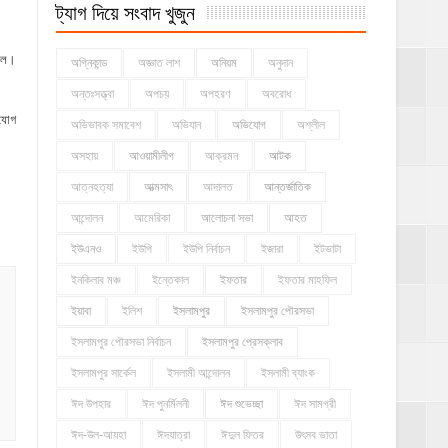
ট্যাগ দিয়ে সংবাদ খুজুন
সাল।
অগ্নিকান্ড
অজ্ঞাত লাশ
অনিয়ম
অনুদান
অন্তঃসত্ত্বা
অপচয়
অপহরণ
অবরোধ
াযোগ
অভিভাবক সমাবেশ
অভিযান
অভিযোগ
অশ্লীল
অসহায়
আওয়ামীলীগ
আক্রমন
আটক
আত্নহত্যা
আত্মসাৎ
আদালত
আন্তর্জাতিক
আন্দোলন
আমেরিকা
আলোচনা সভা
আহত
ইউএনও
ইউপি
ইউপি নির্বাচন
ইজারা
ইটভাটা
ইনকিলাব মঞ্চ
ইন্তেকাল
ইফতার
ইফতার মাহফিল
ইয়াবা
ইলিশ
ইসলামপুর
ইসলামপুর পৌরসভা
ইসলামপুর পৌরসভা নির্বাচন
ইসলামপুর প্রেসক্লাব
ইসলামপুর সার্কেল
ইসলামী আন্দোলন
ইসলামী ব্যাংক
ঈদ উপহার
ঈদ পুনর্মিলনী
ঈদ শুভেচ্ছা
ঈদ সামগ্রী
ঈদ-উল-আযহা
ঈদযাত্রা
ঈদুল ফিতর
উৎসব ভাতা