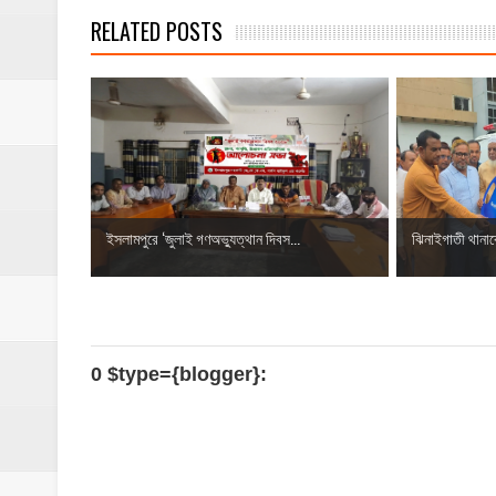
RELATED POSTS
‎ইসলামপুরে ‘জুলাই গণঅভ্যুত্থান দিবস...
ঝিনাইগাতী থানা
0 $type={blogger}: