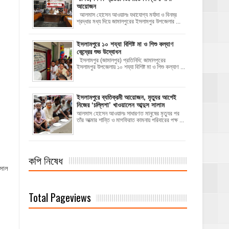
আয়োজন
‎​আলমাস হোসেন আওয়ালঃ‎ ‎​যথাযোগ্য মর্যাদা ও বিনম্র
শ্রদ্ধার মধ্য দিয়ে জামালপুরের ইসলামপুর উপজেলার ...
ইসলামপুরে ১০ শয্যা বিশিষ্ট মা ও শিশু কল্যাণ
কেন্দ্রের শুভ উদ্বোধন
ইসলামপুর (জামালপুর) প্রতিনিধি: জামালপুরের
ইসলামপুর উপজেলায় ১০ শয্যা বিশিষ্ট মা ও শিশু কল্যাণ ...
‎ইসলামপুরে ব্যতিক্রমী আয়োজন, মৃত্যুর আগেই
নিজের ‘চল্লিশা’ খাওয়ালেন আব্দুস সালাম
আলমাস হোসেন আওয়ালঃ ‎​সাধারণত মানুষের মৃত্যুর পর
তাঁর আত্মার শান্তি ও মাগফিরাত কামনায় পরিবারের পক্ষ ...
কপি নিষেধ
য়সাল
Total Pageviews