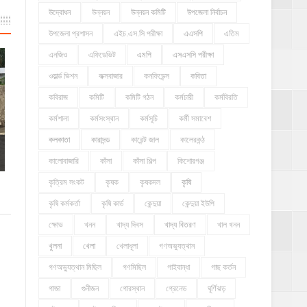
উদ্বোধন
উন্নয়ন
উন্নয়ন কমিটি
উপজেলা নির্বাচন
উপজেলা প্রশাসন
এইচ.এস.সি পরীক্ষা
এএসপি
এতিম
এনজিও
এফিডেভিট
এমপি
এসএসসি পরীক্ষা
ওয়ার্ল্ড ভিশন
কক্সবাজার
কনফিডেন্স
কবিতা
কবিরাজ
কমিটি
কমিটি গঠন
কর্মচারী
কর্মবিরতি
কর্মশালা
কর্মসংস্থান
কর্মসূচি
কর্মী সমাবেশ
কলকাতা
কারাদন্ড
কারেন্ট জাল
কালেরকন্ঠ
কালোবাজারি
কাঁসা
কাঁসা শিল্প
কিশোরগঞ্জ
কৃত্রিম সংকট
কৃষক
কৃষকদল
কৃষি
কৃষি কর্মকর্তা
কৃষি কার্ড
কেন্দুয়া
কেন্দুয়া ইউপি
ক্ষোভ
খনন
খাদ্য দিবস
খাদ্য বিতরণ
খাল খনন
খুলনা
খেলা
খেলাধূলা
গণঅভ্যুত্থান
গণঅভ্যুত্থান মিছিল
গণমিছিল
গাইবান্ধা
গাছ কর্তন
গাজা
গুনীজন
গোরস্থান
গ্রেনেড
ঘূর্ণিঝড়