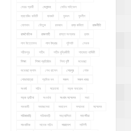
মেয়র প্রার্থী
মেলান্দহ
মোটর সাইকেল
ম্যানেজিং কমিটি
যানজট
যুবদল
যুবলীগ
যোগদান
যৌতুক
রমজান
রম্য কবিতা
রাজনীতি
রাজনৈতিক
রাজশাহী
রাস্তা সংস্কার
র‍্যাব
লাশ উত্তোলন
লাশ উদ্ধার
লুটপাট
লেখক
শরীফপুর
শহীদ
শহীদ বুদ্ধিজীবী
শাহাদাত বার্ষিকী
শিক্ষা
শিক্ষা প্রতিষ্ঠান
শিলা বৃষ্টি
শুভেচ্ছা
শুভেচ্ছা ক্লাস
শেখ রাসেল
শেরপুর
শোক
শোভাযাত্রা
শ্রমিক দল
সকল
সকল খবর
সংঘর্ষ
সচিব
সচেতনা
সড়ক অবরোধ
সড়ক দুর্ঘটনা
সংবর্ধনা
সংবাদ সম্মেলন
সভা
সমকামী
সমাজসেবা
সমাবেশ
সম্মাননা
সম্মেলন
সরিষাবাড়ি
সরিষাবাড়ী
সহযোগিতা
সাতক্ষীরা
সাংবাদিক
সাবেক সচিব
সারাদেশ
সালিশী