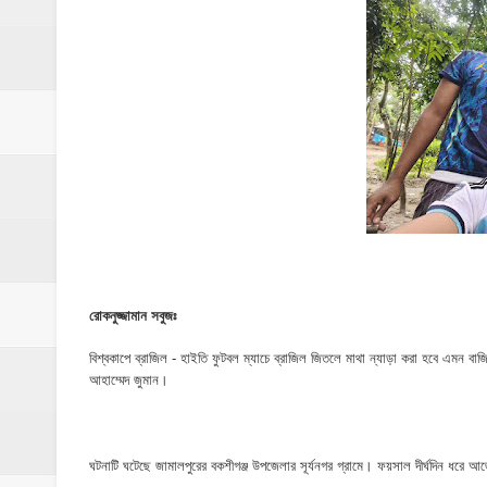
ঝিনাইগাতী থানাকে পিকআপ ভ্যান উপহার
ইসলামপুরে ব্রহ্মপুত্র নদের ভাঙ্গন; চোখের সামনেই
মনটা আমার কেন যে ভালো লাগে না?- আতিকুর র
ঝিনাইগাতীতে ভাতিজাদের হামলায় চাচী নিহত; হত্য
‎ইসলামপুরে এতিমখানার কমিটি নিয়ে হট্টগোল, সমা
আমরা সবই করতে চাই, তবে আমাদের হাত-পা বাঁধা; শ
ইসলামপুরে আর্থিক সাক্ষরতা ও লেনদেনে নিরাপত্ত
রোকনুজ্জামান সবুজঃ
ইসলামপুরে কাঁসা শিল্প উন্নয়ন কমিটি ঘোষণা- স
বিশ্বকাপে ব্রাজিল - হাইতি ফুটবল ম্যাচে ব্রাজিল জিতলে মাথা ন্যাড়া করা হবে এমন বাজি
আহাম্মেদ জুমান।
​ইসলামপুর মহলগিরী উচ্চ বিদ্যালয়ে নজিরবিহীন জা
ইসলামপুরে তৃতীয় লিঙ্গ জনগোষ্ঠীর সক্ষমতা উন্নয়ন
ঘটনাটি ঘটেছে জামালপুরের বকশীগঞ্জ উপজেলার সূর্যনগর গ্রামে। ফয়সাল দীর্ঘদিন ধরে আর্জ