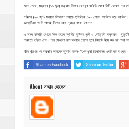
মাদকের ব্যাপারে কোনো সুপারিশ চলবে না, বিএ
জানা গেছে, শুক্রবার (১৯ জুন) সন্ধ্যায় নিজের ফেসবুক আইডি থেকে তিনি ঘোষণা দেন হাই
‎পার্থশী ইউপি নির্বাচনে চেয়ারম্যান পদে আলোচনার শ
শনিবার (২০ জুন) সকালে বিশ্বকাপ ম্যাচে হাইতিকে ৩-০ গোলে পরাজিত করে ব্রাজিল
আর্জেন্টিনার জার্সি গায়েই নিজের মাথা ন্যাড়া করেন ফয়সাল ।
​ইসলামপুরে পূর্বশত্রুতার জেরে প্রতিপক্ষের বসতঘর
এ সময় ঘটনাটি দেখতে ভিড় করেন স্থানীয় ফুটবলপ্রেমী ও কৌতূহলী মানুষজন। মুহূর্ত
‎ইসলামপুর স্বাস্থ্য কমপ্লেক্স ১০১ শয্যায় উন্নীত,
মাধ্যমে ছড়িয়ে দেন। পরে সেগুলো ব্যাপকভাবে শেয়ার হলে বিষয়টি নিয়ে শুরু হয় নানা
বাজি পূরণের পর ফয়সাল আহমেদ জুম্মান বলেন- “খেলাধুলা বিনোদনের একটি বড় মাধ্যম। আ
শেষ আশ্রয়েও দখলের থাবা, কবরস্থানের জমি নিয়
Share on Facebook
Share on Twitter
About সাদ্দাম হোসেন