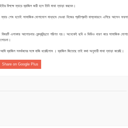
নপির হলেও শাস্তি আরও বেশি হবে” — এমপি মাহমুদুল হক রুবেল
তির বিপক্ষে ম্যাচে ব্রাজিল জয়ী হলে তিনি মাথা ন্যাড়া করবেন।
ীর্ষে খন্দকার মাহবুব হাসান দিপন
। ম্যাচ শেষ হতেই সামাজিক যোগাযোগ মাধ্যমে দেওয়া নিজের প্রতিশ্রুতি বাস্তবায়নে এগিয়ে আসেন ফয়
ে মধ্যরাতে তাণ্ডব,গরু,স্বর্ণালঙ্কারসহ বিপুল টাকা লুট
েই বিষয়টি এলাকায় আলোচনার কেন্দ্রবিন্দুতে পরিণত হয়। অনেকেই ছবি ও ভিডিও ধারণ করে সামাজিক যোগ
 বাবু এমপির উন্নয়নের ধারায় স্বাস্থ্যসেবায় নতুন দিগন্ত
 আলোচনা।
মি ব্রাজিল সমর্থকদের সঙ্গে বাজি ধরেছিলাম । ব্রাজিল জিতেছে তাই কথা অনুযায়ী মাথা ন্যাড়া করেছি।
ে উত্তপ্ত ইসলামপুর
Share on Google Plus