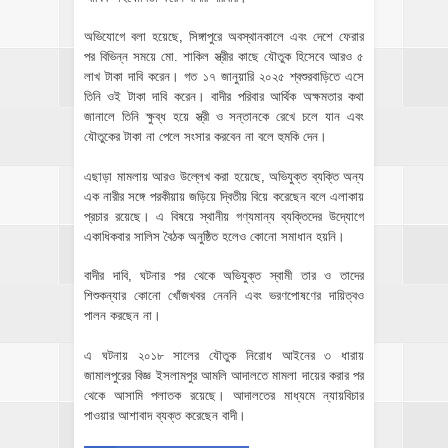
অভিযোগে বলা হয়েছে, সিঙ্গাপুরে অবস্থানকালে এবং দেশে ফেরার
পর বিভিন্ন সময়ে মো. শাকিল স্ত্রীর কাছে যৌতুক হিসেবে আরও ৫
লাখ টাকা দাবি করেন। গত ১৭ জানুয়ারি ২০২৫ শ্বশুরবাড়িতে এসে
তিনি ওই টাকা দাবি করেন। বাদীর পরিবার আর্থিক অক্ষমতার কথা
জানালে তিনি ক্ষুব্ধ হয়ে স্ত্রী ও সন্তানকে রেখে চলে যান এবং
যৌতুকের টাকা না পেলে সংসার করবেন না বলে হুমকি দেন।
এছাড়া মামলায় আরও উল্লেখ করা হয়েছে, অভিযুক্ত ব্যক্তি অন্য
এক নারীর সঙ্গে পরকীয়ায় জড়িয়ে দ্বিতীয় বিয়ে করেছেন বলে এলাকায়
প্রচার রয়েছে। এ বিষয়ে স্থানীয় গণ্যমান্য ব্যক্তিদের উদ্যোগে
একাধিকবার সালিস বৈঠক অনুষ্ঠিত হলেও কোনো সমাধান হয়নি।
বাদীর দাবি, ঘটনার পর থেকে অভিযুক্ত স্বামী তার ও তাদের
শিশুকন্যার কোনো খোঁজখবর নেননি এবং ভরণপোষণের দায়িত্বও
পালন করছেন না।
এ ঘটনায় ২০১৮ সালের যৌতুক নিরোধ আইনের ৩ ধারায়
জামালপুরের বিজ্ঞ ইসলামপুর আমলি আদালতে মামলা দায়ের করার পর
থেকে আসামি পলাতক রয়েছে। আদালতের মাধ্যমে ন্যায়বিচার
পাওয়ার আশাবাদ ব্যক্ত করেছেন বাদী।