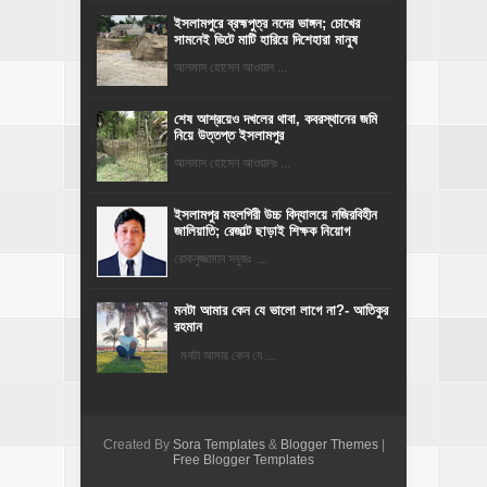
ইসলামপুরে ব্রহ্মপুত্র নদের ভাঙ্গন; চোখের
সামনেই ভিটে মাটি হারিয়ে দিশেহারা মানুষ
আলমাস হোসেন আওয়াল ...
শেষ আশ্রয়েও দখলের থাবা, কবরস্থানের জমি
নিয়ে উত্তপ্ত ইসলামপুর
আলমাস হোসেন আওয়ালঃ ...
​ইসলামপুর মহলগিরী উচ্চ বিদ্যালয়ে নজিরবিহীন
জালিয়াতি; রেজাল্ট ছাড়াই শিক্ষক নিয়োগ
রোকনুজ্জামান সবুজঃ ...
মনটা আমার কেন যে ভালো লাগে না?- আতিকুর
রহমান
মনটা আমার কেন যে ...
Created By
Sora Templates
&
Blogger Themes
|
Free Blogger Templates