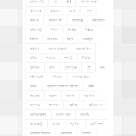
দোস্ত এইড
ধর্ম
ধর্ষণ
ধান-চাল সংগ্রহ
নদী ভাঙ্গন
নদীভাঙ্গন
নববর্ষ
নবাগত
নবাবগঞ্জ
নাগরিক পার্টি
নারায়নগঞ্জ
নারী নির্যাতন
নালিতাবাড়ী
নি'হ'ত
নিখোঁজ
নির্বাচন
নির্যাতন
নিষেধাজ্ঞা
নিহত
নৌকাডুবি
পরিদর্শন
পরিবার পরিকল্পনা
পরিবেশ দিবস
পরীক্ষা
পলাতক
পানিবন্দি
পিআইও
পুরস্কার
পুলিশ
পুলিশ সুপার
পুষ্টি
পূজা
পৌর প্রার্থী
পৌরসভা
পৌরসভা নির্বাচন
প্রকল্প
প্রকাশিত সংবাদের প্রতিবাদ
প্রক্সি
প্রচারণা
প্রচ্ছদ
প্রজনন
প্রণোদনা
প্রতারক
প্রতারণা
প্রতিবাদ
প্রতিবাদ সভা
প্রতিষ্ঠা বার্ষিকী
প্রতীক বরাদ্দ
প্রদর্শনী
প্রধানমন্ত্রী
প্রশাসন
প্রশিক্ষণ
প্রাণি সম্পদ
প্রাথমিক বিদ্যালয়
প্রেসক্লাব
ফলোআপ