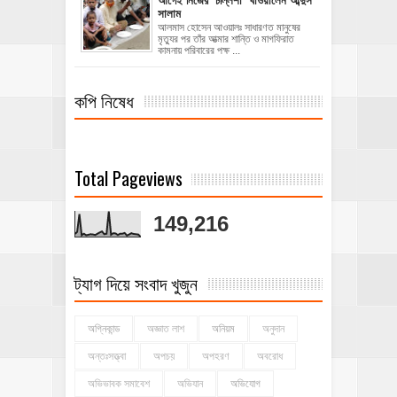
আগেই নিজের ‘চল্লিশা’ খাওয়ালেন আব্দুস
সালাম
আলমাস হোসেন আওয়ালঃ ‎​সাধারণত মানুষের
মৃত্যুর পর তাঁর আত্মার শান্তি ও মাগফিরাত
কামনায় পরিবারের পক্ষ ...
কপি নিষেধ
Total Pageviews
149,216
ট্যাগ দিয়ে সংবাদ খুজুন
অগ্নিকান্ড
অজ্ঞাত লাশ
অনিয়ম
অনুদান
অন্তঃসত্ত্বা
অপচয়
অপহরণ
অবরোধ
অভিভাবক সমাবেশ
অভিযান
অভিযোগ