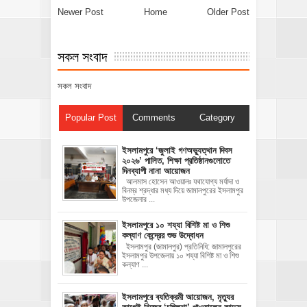
Newer Post
Home
Older Post
সকল সংবাদ
সকল সংবাদ
Popular Post
Comments
Category
‎ইসলামপুরে ‘জুলাই গণঅভ্যুত্থান দিবস
২০২৬’ পালিত, শিক্ষা প্রতিষ্ঠানগুলোতে
দিনব্যাপী নানা আয়োজন
‎​আলমাস হোসেন আওয়ালঃ‎ ‎​যথাযোগ্য মর্যাদা ও
বিনম্র শ্রদ্ধার মধ্য দিয়ে জামালপুরের ইসলামপুর
উপজেলার ...
ইসলামপুরে ১০ শয্যা বিশিষ্ট মা ও শিশু
কল্যাণ কেন্দ্রের শুভ উদ্বোধন
ইসলামপুর (জামালপুর) প্রতিনিধি: জামালপুরের
ইসলামপুর উপজেলায় ১০ শয্যা বিশিষ্ট মা ও শিশু
কল্যাণ ...
‎ইসলামপুরে ব্যতিক্রমী আয়োজন, মৃত্যুর