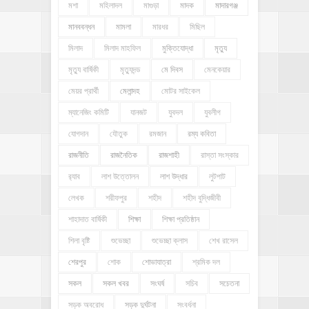
মশা
মহিলাদল
মাগুড়া
মাদক
মাদারগঞ্জ
মানববন্ধন
মামলা
মারধর
মিছিল
মিলাদ
মিলাদ মাহফিল
মুক্তিযোদ্ধা
মৃত্যু
মৃত্যু বার্ষিকী
মৃত্যুদন্ড
মে দিবস
মেনকেয়ার
মেয়র প্রার্থী
মেলান্দহ
মোটর সাইকেল
ম্যানেজিং কমিটি
যানজট
যুবদল
যুবলীগ
যোগদান
যৌতুক
রমজান
রম্য কবিতা
রাজনীতি
রাজনৈতিক
রাজশাহী
রাস্তা সংস্কার
র‍্যাব
লাশ উত্তোলন
লাশ উদ্ধার
লুটপাট
লেখক
শরীফপুর
শহীদ
শহীদ বুদ্ধিজীবী
শাহাদাত বার্ষিকী
শিক্ষা
শিক্ষা প্রতিষ্ঠান
শিলা বৃষ্টি
শুভেচ্ছা
শুভেচ্ছা ক্লাস
শেখ রাসেল
শেরপুর
শোক
শোভাযাত্রা
শ্রমিক দল
সকল
সকল খবর
সংঘর্ষ
সচিব
সচেতনা
সড়ক অবরোধ
সড়ক দুর্ঘটনা
সংবর্ধনা