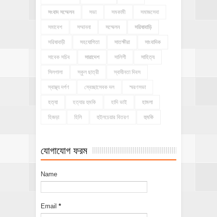
সংবাদ সম্মেলন
সভা
সমকামী
সমাজসেবা
সমাবেশ
সম্মাননা
সম্মেলন
সরিষাবাড়ি
সরিষাবাড়ী
সহযোগিতা
সাতক্ষীরা
সাংবাদিক
সাবেক সচিব
সারাদেশ
সালিশী
সাহিত্য
সিলগালা
স্কুল ছাত্রী
স্বাধীনতা দিবস
স্বাস্থ্য দর্পণ
স্বেচ্ছাসেবক দল
স্মরণসভা
হত্যা
হত্যার হুমকি
হাদি ভাই
হামলা
হিজড়া
হিলি
হুইলচেয়ার বিতরণ
হুমকি
যোগাযোগ ফরম
Name
Email
*