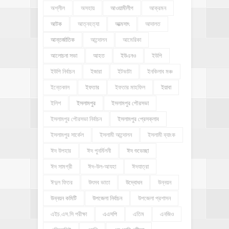
অশ্লীল
অসহায়
আওয়ামীলীগ
আক্রমন
আটক
আত্নহত্যা
আত্মসাৎ
আদালত
আন্তর্জাতিক
আন্দোলন
আমেরিকা
আলোচনা সভা
আহত
ইউএনও
ইউপি
ইউপি নির্বাচন
ইজারা
ইটভাটা
ইনকিলাব মঞ্চ
ইন্তেকাল
ইফতার
ইফতার মাহফিল
ইয়াবা
ইলিশ
ইসলামপুর
ইসলামপুর পৌরসভা
ইসলামপুর পৌরসভা নির্বাচন
ইসলামপুর প্রেসক্লাব
ইসলামপুর সার্কেল
ইসলামী আন্দোলন
ইসলামী ব্যাংক
ঈদ উপহার
ঈদ পুনর্মিলনী
ঈদ শুভেচ্ছা
ঈদ সামগ্রী
ঈদ-উল-আযহা
ঈদযাত্রা
ঈদুল ফিতর
উৎসব ভাতা
উদ্বোধন
উন্নয়ন
উন্নয়ন কমিটি
উপজেলা নির্বাচন
উপজেলা প্রশাসন
এইচ.এস.সি পরীক্ষা
এএসপি
এতিম
এনজিও