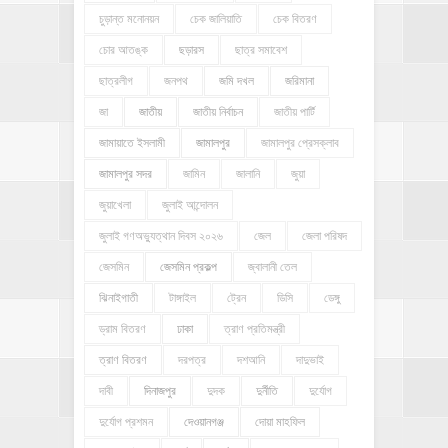
চুড়ান্ত মনোনয়ন
চেক জালিয়াতি
চেক বিতরণ
চোর আতঙ্ক
ছড়ারস
ছাত্র সমাবেশ
ছাত্রলীগ
জনপথ
জমি দখল
জরিমানা
জা
জাতীয়
জাতীয় নির্বাচন
জাতীয় পার্টি
জামায়াতে ইসলামী
জামালপুর
জামালপুর প্রেসক্লাব
জামালপুর সদর
জামিন
জালানি
জুয়া
জুয়াখেলা
জুলাই আন্দোলন
জুলাই গণঅভ্যুত্থান দিবস ২০২৬
জেল
জেলা পরিষদ
জেসমিন
জেসমিন প্রকল্প
জ্বালানী তেল
ঝিনাইগাতী
টাঙ্গাইল
ট্রেন
ডিসি
ডেঙ্গু
ড্রাম বিতরণ
ঢাকা
ত্রাণ প্রতিমন্ত্রী
ত্রাণ বিতরণ
দরপত্র
দশআনি
দাদুভাই
দাবী
দিনাজপুর
দুদক
দুর্নীতি
দুর্যোগ
দুর্যোগ প্রশমন
দেওয়ানগঞ্জ
দোয়া মাহফিল