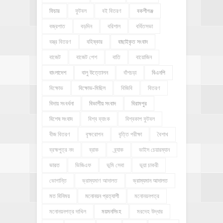
ফিচার
ফুটবল
বই বিতরণ
বকশীগঞ্জ
বজ্রপাত
বড়দিন
বরিশাল
বর্ধিতসভা
বস্ত্র বিতরণ
বহিষ্কার
বাছাইকৃত সংবাদ
বাজেট
বাজেট পেশ
বাতি
বায়োজিন
বাংলাদেশ
বালু উত্তোলন
বাঁশচড়া
বিএনপি
বিক্ষোভ
বিক্ষোভ-মিছিল
বিজিবি
বিতরণ
বিদায় সংবর্ধনা
বিভাগীয় সংবাদ
বিরামপুর
বিশেষ সংবাদ
বিশ্ব ব্যাংক
বিশ্বকাপ ফুটবল
বীজ বিতরণ
বৃক্ষরোপন
বৃত্তি পরীক্ষা
বৈশাখ
ব্রহ্মপুত্র নদ
ব্রাক
ব্র্যাক
ভাইস চেয়ারম্যান
ভারত
ভিজিএফ
ভূমি সেবা
ভূয়া চাকরী
ভোগান্তি
ভ্রাম্যমাণ আদালত
ভ্রাম্যমান আদালত
মত বিনিময়
মনোনয়ন প্রত্যাশী
মনোনয়নপত্র
মনোনয়নপত্র দাখিল
ময়মনসিংহ
মরদেহ উদ্ধার