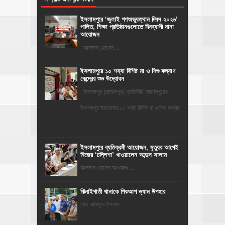
‎ইসলামপুরে ‘জুলাই গণঅভ্যুত্থান দিবস ২০২৬’
পালিত, শিক্ষা প্রতিষ্ঠানগুলোতে দিনব্যাপী নানা
আয়োজন
‎​আলমাস হোসেন ...
ইসলামপুরে ১০ শয্যা বিশিষ্ট মা ও শিশু কল্যাণ
কেন্দ্রের শুভ উদ্বোধন
ইসলামপুর (জামালপুর) প্রতিনিধি: জামালপুরের
ইসলামপুর উপজেলায় ১০ শয্যা বিশিষ্ট মা ও শিশু কল্যাণ
...
‎ইসলামপুরে ব্যতিক্রমী আয়োজন, মৃত্যুর আগেই
নিজের ‘চল্লিশা’ খাওয়ালেন আব্দুস সালাম
আলমাস হোসেন আওয়ালঃ ...
ঝিনাইগাতী থানাকে পিকআপ ভ্যান উপহার
মোঃ আরিফুল ইসলাম ...