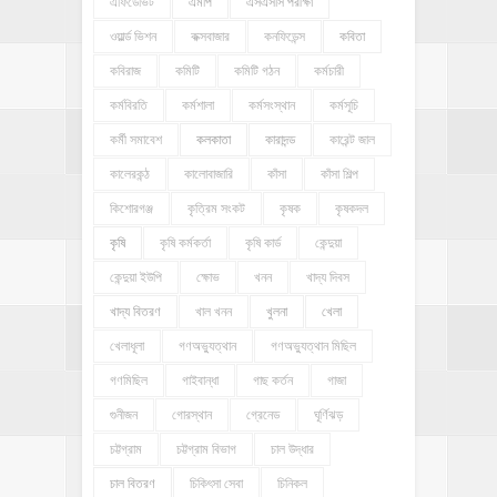
এফিডেভিট
এমপি
এসএসসি পরীক্ষা
ওয়ার্ল্ড ভিশন
কক্সবাজার
কনফিডেন্স
কবিতা
কবিরাজ
কমিটি
কমিটি গঠন
কর্মচারী
কর্মবিরতি
কর্মশালা
কর্মসংস্থান
কর্মসূচি
কর্মী সমাবেশ
কলকাতা
কারাদন্ড
কারেন্ট জাল
কালেরকন্ঠ
কালোবাজারি
কাঁসা
কাঁসা শিল্প
কিশোরগঞ্জ
কৃত্রিম সংকট
কৃষক
কৃষকদল
কৃষি
কৃষি কর্মকর্তা
কৃষি কার্ড
কেন্দুয়া
কেন্দুয়া ইউপি
ক্ষোভ
খনন
খাদ্য দিবস
খাদ্য বিতরণ
খাল খনন
খুলনা
খেলা
খেলাধূলা
গণঅভ্যুত্থান
গণঅভ্যুত্থান মিছিল
গণমিছিল
গাইবান্ধা
গাছ কর্তন
গাজা
গুনীজন
গোরস্থান
গ্রেনেড
ঘূর্ণিঝড়
চট্টগ্রাম
চট্টগ্রাম বিভাগ
চাল উদ্ধার
চাল বিতরণ
চিকিৎসা সেবা
চিনিকল