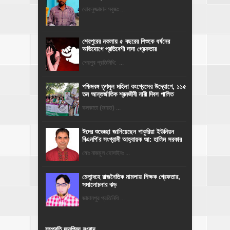
রোকনুজ্জামান সবুজঃ ...
শেরপুরের নকলায় ৫ বছরের শিশুকে ধর্ষনের
অভিযোগে প্রতিবেশী দাদা গ্রেফতার
শেরপুর প্রতিনিধি: ...
পশ্চিমবঙ্গ তৃণমূল মহিলা কংগ্রেসের উদ্যোগে, ১১৫
তম আন্তর্জাতিক শ্রমজীবী নারী দিবস পালিত
কলকাতা (ভারত) ...
ঈদের শুভেচ্ছা জানিয়েছেন পাকুরিয়া ইউনিয়ন
বিএনপি'র সংগ্রামী আহ্বায়ক আ: হালিম সরকার
মোঃ নাজমুল হোসাইনঃ ...
মেলান্দহে রাজনৈতিক মামলায় শিক্ষক গ্রেফতার,
সমালোচনার ঝড়
জামালপুর প্রতিনিধি ...
সম্প্রতি জনপ্রিয় সংবাদ