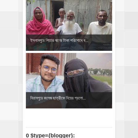
ইসলামপুরে পিতার ঋণের টাকা পরিশোধে ব...
বিরামপুরে কলেজ ছাত্রীকে বিয়ের প্রলো...
0 $type={blogger}: