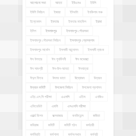
আলোচনা সভা
আহত
ইউএনও
ইউপি
ইউপি নির্বাচন
ইজারা
ইটভাটা
ইনকিলাব মঞ্চ
ইন্তেকাল
ইফতার
ইফতার মাহফিল
ইয়াবা
ইলিশ
ইসলামপুর
ইসলামপুর পৌরসভা
ইসলামপুর পৌরসভা নির্বাচন
ইসলামপুর প্রেসক্লাব
ইসলামপুর সার্কেল
ইসলামী আন্দোলন
ইসলামী ব্যাংক
ঈদ উপহার
ঈদ পুনর্মিলনী
ঈদ শুভেচ্ছা
ঈদ সামগ্রী
ঈদ-উল-আযহা
ঈদযাত্রা
ঈদুল ফিতর
উৎসব ভাতা
উদ্বোধন
উন্নয়ন
উন্নয়ন কমিটি
উপজেলা নির্বাচন
উপজেলা প্রশাসন
এইচ.এস.সি পরীক্ষা
এএসপি
এতিম
এনজিও
এফিডেভিট
এমপি
এসএসসি পরীক্ষা
ওয়ার্ল্ড ভিশন
কক্সবাজার
কনফিডেন্স
কবিতা
কবিরাজ
কমিটি
কমিটি গঠন
কর্মচারী
কর্মবিরতি
কর্মশালা
কর্মসংস্থান
কর্মসূচি