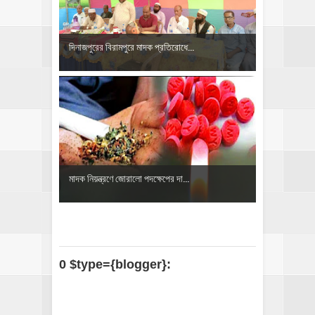
দিনাজপুরের বিরামপুরে মাদক প্রতিরোধে...
মাদক নিয়ন্ত্রণে জোরালো পদক্ষেপের দা...
0 $type={blogger}: