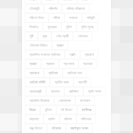
নৌকাডুবি
পরিদর্শন
পরিবার পরিকল্পনা
পরিবেশ দিবস
পরীক্ষা
পলাতক
পানিবন্দি
পিআইও
পুরস্কার
পুলিশ
পুলিশ সুপার
পুষ্টি
পূজা
পৌর প্রার্থী
পৌরসভা
পৌরসভা নির্বাচন
প্রকল্প
প্রকাশিত সংবাদের প্রতিবাদ
প্রক্সি
প্রচারণা
প্রচ্ছদ
প্রজনন
প্রণোদনা
প্রতারক
প্রতারণা
প্রতিবাদ
প্রতিবাদ সভা
প্রতিষ্ঠা বার্ষিকী
প্রতীক বরাদ্দ
প্রদর্শনী
প্রধানমন্ত্রী
প্রশাসন
প্রশিক্ষণ
প্রাণি সম্পদ
প্রাথমিক বিদ্যালয়
প্রেসক্লাব
ফলোআপ
ফিচার
ফুটবল
বই বিতরণ
বকশীগঞ্জ
বজ্রপাত
বড়দিন
বরিশাল
বর্ধিতসভা
বস্ত্র বিতরণ
বহিষ্কার
বাছাইকৃত সংবাদ