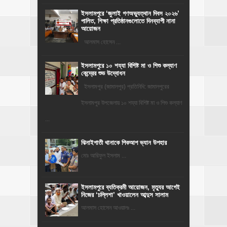
‎ইসলামপুরে ‘জুলাই গণঅভ্যুত্থান দিবস ২০২৬’
পালিত, শিক্ষা প্রতিষ্ঠানগুলোতে দিনব্যাপী নানা
আয়োজন
‎​আলমাস হোসেন ...
ইসলামপুরে ১০ শয্যা বিশিষ্ট মা ও শিশু কল্যাণ
কেন্দ্রের শুভ উদ্বোধন
ইসলামপুর (জামালপুর) প্রতিনিধি: জামালপুরের
ইসলামপুর উপজেলায় ১০ শয্যা বিশিষ্ট মা ও শিশু কল্যাণ
...
ঝিনাইগাতী থানাকে পিকআপ ভ্যান উপহার
মোঃ আরিফুল ইসলাম ...
‎ইসলামপুরে ব্যতিক্রমী আয়োজন, মৃত্যুর আগেই
নিজের ‘চল্লিশা’ খাওয়ালেন আব্দুস সালাম
আলমাস হোসেন আওয়ালঃ ...