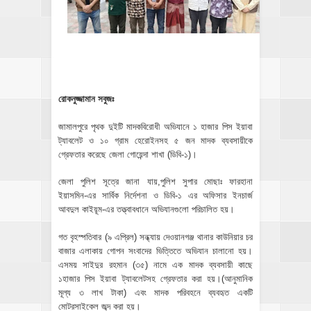
রোকনুজ্জামান সবুজঃ
জামালপুরে পৃথক দুইটি মাদকবিরোধী অভিযানে ১ হাজার পিস ইয়াবা
ট্যাবলেট ও ১০ গ্রাম হেরোইনসহ ৫ জন মাদক ব্যবসায়ীকে
গ্রেফতার করেছে জেলা গোয়েন্দা শাখা (ডিবি-১)।
জেলা পুলিশ সূত্রে জানা যায়,পুলিশ সুপার মোছাঃ ফারহানা
ইয়াসমিন-এর সার্বিক নির্দেশনা ও ডিবি-১ এর অফিসার ইনচার্জ
আবদুল কাইয়ূম-এর তত্ত্বাবধানে অভিযানগুলো পরিচালিত হয়।
গত বৃহস্পতিবার (৯ এপ্রিল) সন্ধ্যায় দেওয়ানগঞ্জ থানার কাউনিয়ার চর
বাজার এলাকায় গোপন সংবাদের ভিত্তিতে অভিযান চালানো হয়।
এসময় সাইদুর রহমান (৩৫) নামে এক মাদক ব্যবসায়ী কাছে
১হাজার পিস ইয়াবা ট্যাবলেটসহ গ্রেফতার করা হয়।(আনুমানিক
মূল্য ৩ লাখ টাকা) এবং মাদক পরিবহনে ব্যবহৃত একটি
মোটরসাইকেল জব্দ করা হয়।