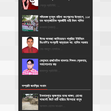
শেরপুর প্রতিনিধি: ...
পশ্চিমবঙ্গ তৃণমূল মহিলা কংগ্রেসের উদ্যোগে, ১১৫
তম আন্তর্জাতিক শ্রমজীবী নারী দিবস পালিত
কলকাতা (ভারত) ...
ঈদের শুভেচ্ছা জানিয়েছেন পাকুরিয়া ইউনিয়ন
বিএনপি'র সংগ্রামী আহ্বায়ক আ: হালিম সরকার
মোঃ নাজমুল হোসাইনঃ ...
মেলান্দহে রাজনৈতিক মামলায় শিক্ষক গ্রেফতার,
সমালোচনার ঝড়
জামালপুর প্রতিনিধি ...
সম্প্রতি জনপ্রিয় সংবাদ
ইসলামপুরে ব্রহ্মপুত্র নদের ভাঙ্গন; চোখের
সামনেই ভিটে মাটি হারিয়ে দিশেহারা মানুষ
আলমাস হোসেন আওয়াল ...