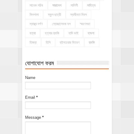
সাবেক সচিব
সারাদেশ
সালিশী
সাহিত্য
সিলগালা
স্কুল ছাত্রী
স্বাধীনতা দিবস
স্বাস্থ্য দর্পণ
স্বেচ্ছাসেবক দল
স্মরণসভা
হত্যা
হত্যার হুমকি
হাদি ভাই
হামলা
হিজড়া
হিলি
হুইলচেয়ার বিতরণ
হুমকি
যোগাযোগ ফরম
Name
Email
*
Message
*