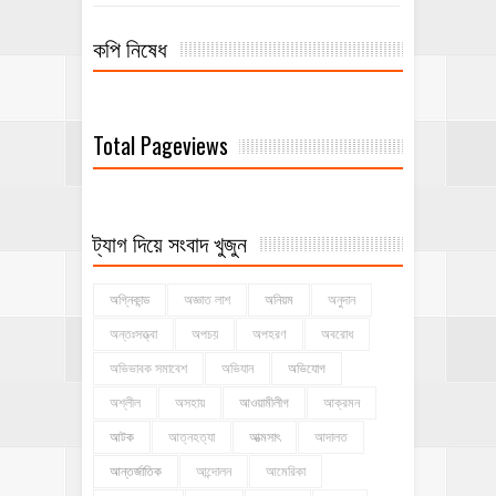
কপি নিষেধ
Total Pageviews
ট্যাগ দিয়ে সংবাদ খুজুন
অগ্নিকান্ড
অজ্ঞাত লাশ
অনিয়ম
অনুদান
অন্তঃসত্ত্বা
অপচয়
অপহরণ
অবরোধ
অভিভাবক সমাবেশ
অভিযান
অভিযোগ
অশ্লীল
অসহায়
আওয়ামীলীগ
আক্রমন
আটক
আত্নহত্যা
আত্মসাৎ
আদালত
আন্তর্জাতিক
আন্দোলন
আমেরিকা