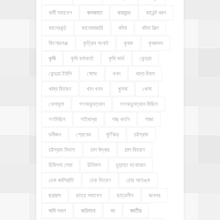
কর্মী সমাবেশ
কলকাতা
কারাদন্ড
কারেন্ট জাল
কালেরকন্ঠ
কালোবাজারি
কাঁসা
কাঁসা শিল্প
কিশোরগঞ্জ
কৃত্রিম সংকট
কৃষক
কৃষকদল
কৃষি
কৃষি কর্মকর্তা
কৃষি কার্ড
কেন্দুয়া
কেন্দুয়া ইউপি
ক্ষোভ
খনন
খাদ্য দিবস
খাদ্য বিতরণ
খাল খনন
খুলনা
খেলা
খেলাধূলা
গণঅভ্যুত্থান
গণঅভ্যুত্থান মিছিল
গণমিছিল
গাইবান্ধা
গাছ কর্তন
গাজা
গুনীজন
গ্রেনেড
ঘূর্ণিঝড়
চট্টগ্রাম
চট্টগ্রাম বিভাগ
চাল উদ্ধার
চাল বিতরণ
চিকিৎসা সেবা
চিনিকল
চুড়ান্ত মনোনয়ন
চেক জালিয়াতি
চেক বিতরণ
চোর আতঙ্ক
ছড়ারস
ছাত্র সমাবেশ
ছাত্রলীগ
জনপথ
জমি দখল
জরিমানা
জা
জাতীয়