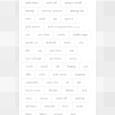
জাতীয় নির্বাচন
জাতীয় পার্টি
জামায়াতে ইসলামী
জামালপুর
জামালপুর প্রেসক্লাব
জামালপুর সদর
জামিন
জালানি
জুয়া
জুয়াখেলা
জুলাই আন্দোলন
জুলাই গণঅভ্যুত্থান দিবস ২০২৬
জেল
জেলা পরিষদ
জেসমিন
জেসমিন প্রকল্প
জ্বালানী তেল
ঝিনাইগাতী
টাঙ্গাইল
ট্রেন
ডিসি
ডেঙ্গু
ড্রাম বিতরণ
ঢাকা
ত্রাণ প্রতিমন্ত্রী
ত্রাণ বিতরণ
দরপত্র
দশআনি
দাদুভাই
দাবী
দিনাজপুর
দুদক
দুর্নীতি
দুর্যোগ
দুর্যোগ প্রশমন
দেওয়ানগঞ্জ
দোয়া মাহফিল
দোস্ত এইড
ধর্ম
ধর্ষণ
ধান-চাল সংগ্রহ
নদী ভাঙ্গন
নদীভাঙ্গন
নববর্ষ
নবাগত
নবাবগঞ্জ
নাগরিক পার্টি
নারায়নগঞ্জ
নারী নির্যাতন
নালিতাবাড়ী
নি'হ'ত
নিখোঁজ
নির্বাচন
নির্যাতন
নিষেধাজ্ঞা
নিহত