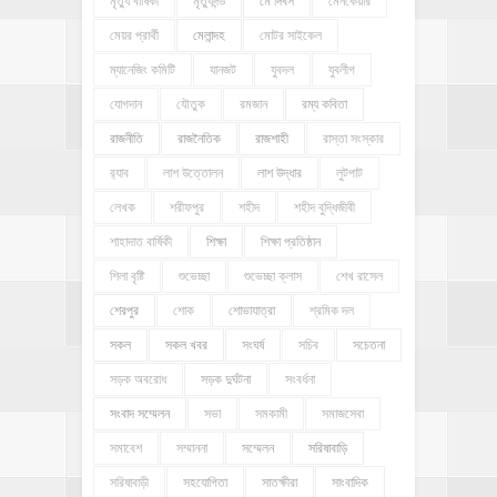
মৃত্যু বার্ষিকী
মৃত্যুদন্ড
মে দিবস
মেনকেয়ার
মেয়র প্রার্থী
মেলান্দহ
মোটর সাইকেল
ম্যানেজিং কমিটি
যানজট
যুবদল
যুবলীগ
যোগদান
যৌতুক
রমজান
রম্য কবিতা
রাজনীতি
রাজনৈতিক
রাজশাহী
রাস্তা সংস্কার
র‍্যাব
লাশ উত্তোলন
লাশ উদ্ধার
লুটপাট
লেখক
শরীফপুর
শহীদ
শহীদ বুদ্ধিজীবী
শাহাদাত বার্ষিকী
শিক্ষা
শিক্ষা প্রতিষ্ঠান
শিলা বৃষ্টি
শুভেচ্ছা
শুভেচ্ছা ক্লাস
শেখ রাসেল
শেরপুর
শোক
শোভাযাত্রা
শ্রমিক দল
সকল
সকল খবর
সংঘর্ষ
সচিব
সচেতনা
সড়ক অবরোধ
সড়ক দুর্ঘটনা
সংবর্ধনা
সংবাদ সম্মেলন
সভা
সমকামী
সমাজসেবা
সমাবেশ
সম্মাননা
সম্মেলন
সরিষাবাড়ি
সরিষাবাড়ী
সহযোগিতা
সাতক্ষীরা
সাংবাদিক