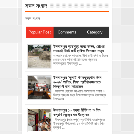
সকল সংবাদ
সকল সংবাদ
Popular Post
Comments
Category
ইসলামপুরে ব্রহ্মপুত্র নদের ভাঙ্গন; চোখের
সামনেই ভিটে মাটি হারিয়ে দিশেহারা মানুষ
আলমাস হোসেন আওয়াল: টানা ভারী বর্ষণ ও উজান
থেকে নেমে আসা পাহাড়ি ঢলের প্রভাবে
জামালপুরের ইসলামপুর ...
‎ইসলামপুরে ‘জুলাই গণঅভ্যুত্থান দিবস
২০২৬’ পালিত, শিক্ষা প্রতিষ্ঠানগুলোতে
দিনব্যাপী নানা আয়োজন
‎​আলমাস হোসেন আওয়ালঃ‎ ‎​যথাযোগ্য মর্যাদা ও
বিনম্র শ্রদ্ধার মধ্য দিয়ে জামালপুরের ইসলামপুর
উপজেলার ...
ইসলামপুরে ১০ শয্যা বিশিষ্ট মা ও শিশু
কল্যাণ কেন্দ্রের শুভ উদ্বোধন
ইসলামপুর (জামালপুর) প্রতিনিধি: জামালপুরের
ইসলামপুর উপজেলায় ১০ শয্যা বিশিষ্ট মা ও শিশু
কল্যাণ ...