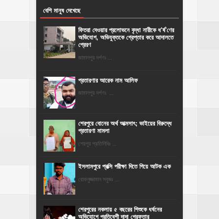
বেশি মানুষ দেখেছে
ফিতরা দেওয়ার প্রলোভনে বৃদ্ধা নারীকে ধ'র্ষ'ণের
অভিযোগ, অভিযুক্তকে গ্রেপ্তার করে আদালতে
প্রেরণ
জামালপুর দর্পণঃ ...
প্রতারণার আরেক নাম আলিফ
জামালপুর দর্পণঃ ...
শেরপুরে বোনের অর্থ আত্মসাৎ; ভাইয়ের বিরুদ্ধে
প্রতারণা মামলা
শেরপুর প্রতিনিধিঃ ...
ইসলামপুরে প্রক্সি পরীক্ষা দিতে গিয়ে আটক এক
রোকনুজ্জামান সবুজঃ ...
শেরপুরের নকলায় ৫ বছরের শিশুকে ধর্ষনের
অভিযোগে প্রতিবেশী দাদা গ্রেফতার