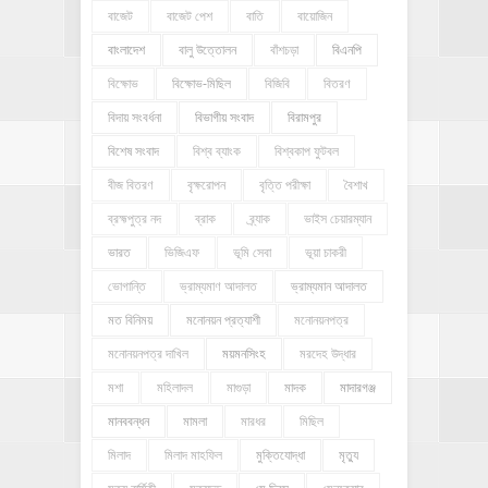
বাজেট
বাজেট পেশ
বাতি
বায়োজিন
বাংলাদেশ
বালু উত্তোলন
বাঁশচড়া
বিএনপি
বিক্ষোভ
বিক্ষোভ-মিছিল
বিজিবি
বিতরণ
বিদায় সংবর্ধনা
বিভাগীয় সংবাদ
বিরামপুর
বিশেষ সংবাদ
বিশ্ব ব্যাংক
বিশ্বকাপ ফুটবল
বীজ বিতরণ
বৃক্ষরোপন
বৃত্তি পরীক্ষা
বৈশাখ
ব্রহ্মপুত্র নদ
ব্রাক
ব্র্যাক
ভাইস চেয়ারম্যান
ভারত
ভিজিএফ
ভূমি সেবা
ভূয়া চাকরী
ভোগান্তি
ভ্রাম্যমাণ আদালত
ভ্রাম্যমান আদালত
মত বিনিময়
মনোনয়ন প্রত্যাশী
মনোনয়নপত্র
মনোনয়নপত্র দাখিল
ময়মনসিংহ
মরদেহ উদ্ধার
মশা
মহিলাদল
মাগুড়া
মাদক
মাদারগঞ্জ
মানববন্ধন
মামলা
মারধর
মিছিল
মিলাদ
মিলাদ মাহফিল
মুক্তিযোদ্ধা
মৃত্যু