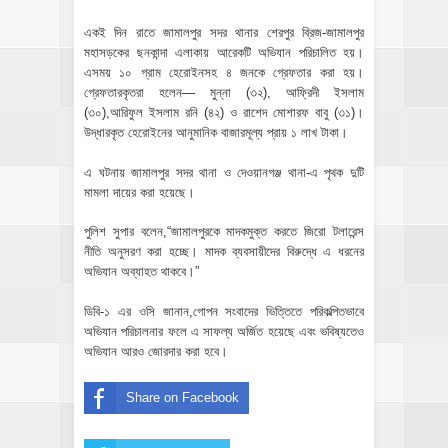
একই দিন রাতে জামালপুর সদর থানার শেরপুর ব্রিজ-জামালপুর
মহাসড়কের ছনকান্দা এলাকায় আরেকটি অভিযান পরিচালিত হয়।
এসময় ১০ গ্রাম হেরোইনসহ ৪ জনকে গ্রেফতার করা হয়।
গ্রেফতারকৃতরা হলেন— মুন্না (৩২), আফ্রিদী ইসলাম
(৩০),আরিফুল ইসলাম রনি (৪২) ও রাশেদ মোশারফ বাবু (৩১)।
উদ্ধারকৃত হেরোইনের আনুমানিক বাজারমূল্য প্রায় ১ লাখ টাকা।
এ ঘটনায় জামালপুর সদর থানা ও দেওয়ানগঞ্জ থানা-এ পৃথক দুটি
মামলা দায়ের করা হয়েছে।
পুলিশ সুপার বলেন,“জামালপুরকে মাদকমুক্ত করতে জিরো টলারেন্স
নীতি অনুসরণ করা হচ্ছে। মাদক ব্যবসায়ীদের বিরুদ্ধে এ ধরনের
অভিযান অব্যাহত থাকবে।”
ডিবি-১ এর ওসি জানান,গোপন সংবাদের ভিত্তিতে পরিকল্পিতভাবে
অভিযান পরিচালনার ফলে এ সাফল্য অর্জিত হয়েছে এবং ভবিষ্যতেও
অভিযান আরও জোরদার করা হবে।
Share on Facebook