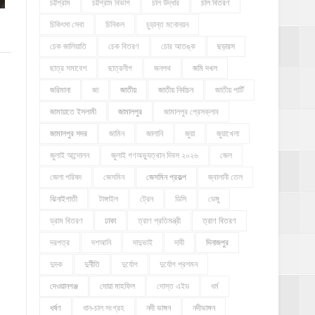
চট্টগ্রাম
চট্টগ্রাম বিভাগ
চাল উদ্ধার
চাল বিতরণ
চিকিৎসা সেবা
চিনিকল
চুড়ান্ত মনোনয়ন
চেক জালিয়াতি
চেক বিতরণ
চোর আতঙ্ক
ছড়ারস
ছাত্র সমাবেশ
ছাত্রলীগ
জনপথ
জমি দখল
জরিমানা
জা
জাতীয়
জাতীয় নির্বাচন
জাতীয় পার্টি
জামায়াতে ইসলামী
জামালপুর
জামালপুর প্রেসক্লাব
জামালপুর সদর
জামিন
জালানি
জুয়া
জুয়াখেলা
জুলাই আন্দোলন
জুলাই গণঅভ্যুত্থান দিবস ২০২৬
জেল
জেলা পরিষদ
জেসমিন
জেসমিন প্রকল্প
জ্বালানী তেল
ঝিনাইগাতী
টাঙ্গাইল
ট্রেন
ডিসি
ডেঙ্গু
ড্রাম বিতরণ
ঢাকা
ত্রাণ প্রতিমন্ত্রী
ত্রাণ বিতরণ
দরপত্র
দশআনি
দাদুভাই
দাবী
দিনাজপুর
দুদক
দুর্নীতি
দুর্যোগ
দুর্যোগ প্রশমন
দেওয়ানগঞ্জ
দোয়া মাহফিল
দোস্ত এইড
ধর্ম
ধর্ষণ
ধান-চাল সংগ্রহ
নদী ভাঙ্গন
নদীভাঙ্গন