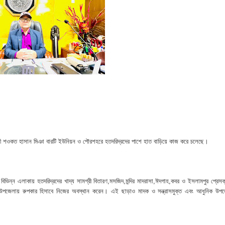
 ভিটে মাটি হারিয়ে দিশেহারা মানুষ
হমান
া মামলার প্রস্তুতি
জসেবা কর্মচারীর বিরুদ্ধে ঘুষের অভিযোগ
েরপুরে ত্রাণ প্রতিমন্ত্রী
া বিষয়ক কর্মশালা ও গ্রাহক সমাবেশ অনুষ্ঠিত
শী শওকত হাসান মিঞা বারটি ইউনিয়ন ও পৌরশহরে হতদরিদ্রদের পাশে হাত বাড়িয়ে কাজ করে চলেছে।
ভাপতি উত্তম, সম্পাদক মহাদেব
লিয়াতি; রেজাল্ট ছাড়াই শিক্ষক নিয়োগ
ন্ন এলাকায় হতদরিদ্রদের খাদ্য সামগ্রী বিতারণ,মসজিদ,মন্দির মাদরাসা,ঈদগাহ,কবর ও ইসলামপুর প্রেসক
ছে উপজেলায় রুপকার হিসাবে নিজের অবস্থান করেন। এই ছাড়াও মাদক ও সন্ত্রাসমুক্ত এবং আধুনিক উপ
 বিষয়ক প্রশিক্ষণ অনুষ্ঠিত