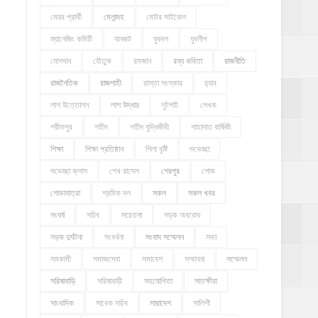
মেয়র প্রার্থী
মেলান্দহ
মোটর সাইকেল
ম্যানেজিং কমিটি
যানজট
যুবদল
যুবলীগ
যোগদান
যৌতুক
রমজান
রম্য কবিতা
রাজনীতি
রাজনৈতিক
রাজশাহী
রাস্তা সংস্কার
র‍্যাব
লাশ উত্তোলন
লাশ উদ্ধার
লুটপাট
লেখক
শরীফপুর
শহীদ
শহীদ বুদ্ধিজীবী
শাহাদাত বার্ষিকী
শিক্ষা
শিক্ষা প্রতিষ্ঠান
শিলা বৃষ্টি
শুভেচ্ছা
শুভেচ্ছা ক্লাস
শেখ রাসেল
শেরপুর
শোক
শোভাযাত্রা
শ্রমিক দল
সকল
সকল খবর
সংঘর্ষ
সচিব
সচেতনা
সড়ক অবরোধ
সড়ক দুর্ঘটনা
সংবর্ধনা
সংবাদ সম্মেলন
সভা
সমকামী
সমাজসেবা
সমাবেশ
সম্মাননা
সম্মেলন
সরিষাবাড়ি
সরিষাবাড়ী
সহযোগিতা
সাতক্ষীরা
সাংবাদিক
সাবেক সচিব
সারাদেশ
সালিশী