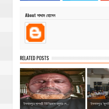
About সাদ্দাম হোসেন
RELATED POSTS
ইসলামপুরে সাপধরী ইউনিয়নকে যমুনার পে...
‎ইসলামপুরে ‘জুলা