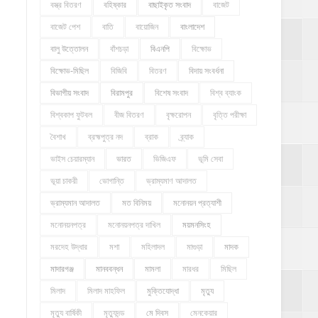
বস্ত্র বিতরণ
বহিষ্কার
বাছাইকৃত সংবাদ
বাজেট
বাজেট পেশ
বাতি
বায়োজিন
বাংলাদেশ
বালু উত্তোলন
বাঁশচড়া
বিএনপি
বিক্ষোভ
বিক্ষোভ-মিছিল
বিজিবি
বিতরণ
বিদায় সংবর্ধনা
বিভাগীয় সংবাদ
বিরামপুর
বিশেষ সংবাদ
বিশ্ব ব্যাংক
বিশ্বকাপ ফুটবল
বীজ বিতরণ
বৃক্ষরোপন
বৃত্তি পরীক্ষা
বৈশাখ
ব্রহ্মপুত্র নদ
ব্রাক
ব্র্যাক
ভাইস চেয়ারম্যান
ভারত
ভিজিএফ
ভূমি সেবা
ভূয়া চাকরী
ভোগান্তি
ভ্রাম্যমাণ আদালত
ভ্রাম্যমান আদালত
মত বিনিময়
মনোনয়ন প্রত্যাশী
মনোনয়নপত্র
মনোনয়নপত্র দাখিল
ময়মনসিংহ
মরদেহ উদ্ধার
মশা
মহিলাদল
মাগুড়া
মাদক
মাদারগঞ্জ
মানববন্ধন
মামলা
মারধর
মিছিল
মিলাদ
মিলাদ মাহফিল
মুক্তিযোদ্ধা
মৃত্যু
মৃত্যু বার্ষিকী
মৃত্যুদন্ড
মে দিবস
মেনকেয়ার