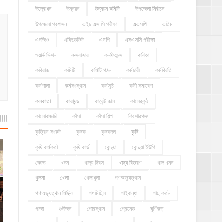
উদ্বোধন
উন্নয়ন
উন্নয়ন কমিটি
উপজেলা নির্বাচন
উপজেলা প্রশাসন
এইচ.এস.সি পরীক্ষা
এএসপি
এতিম
এনজিও
এফিডেভিট
এমপি
এসএসসি পরীক্ষা
ওয়ার্ল্ড ভিশন
কক্সবাজার
কনফিডেন্স
কবিতা
কবিরাজ
কমিটি
কমিটি গঠন
কর্মচারী
কর্মবিরতি
কর্মশালা
কর্মসংস্থান
কর্মসূচি
কর্মী সমাবেশ
কলকাতা
কারাদন্ড
কারেন্ট জাল
কালেরকন্ঠ
কালোবাজারি
কাঁসা
কাঁসা শিল্প
কিশোরগঞ্জ
কৃত্রিম সংকট
কৃষক
কৃষকদল
কৃষি
কৃষি কর্মকর্তা
কৃষি কার্ড
কেন্দুয়া
কেন্দুয়া ইউপি
ক্ষোভ
খনন
খাদ্য দিবস
খাদ্য বিতরণ
খাল খনন
খুলনা
খেলা
খেলাধূলা
গণঅভ্যুত্থান
গণঅভ্যুত্থান মিছিল
গণমিছিল
গাইবান্ধা
গাছ কর্তন
গাজা
গুনীজন
গোরস্থান
গ্রেনেড
ঘূর্ণিঝড়