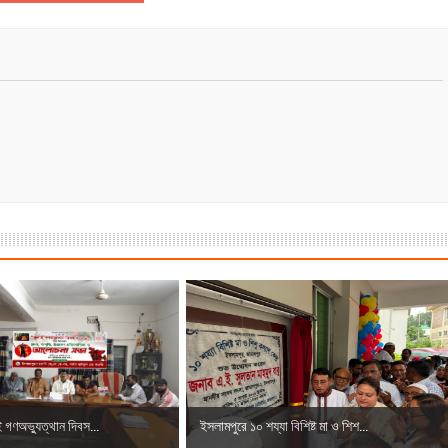
ই গণঅভ্যুত্থান দিবস...
ইসলামপুরে ১০ শয্যা বিশিষ্ট মা ও শিশ...