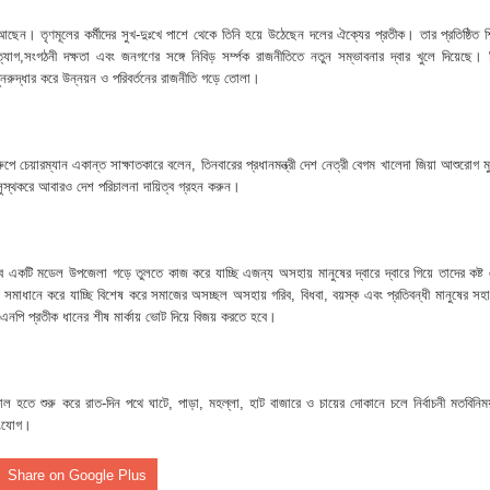
নপির হলেও শাস্তি আরও বেশি হবে” — এমপি মাহমুদুল হক রুবেল
আছেন। তৃণমূলের কর্মীদের সুখ-দুঃখে পাশে থেকে তিনি হয়ে উঠেছেন দলের ঐক্যের প্রতীক। তার প্রতিষ্ঠিত শি
ীর্ষে খন্দকার মাহবুব হাসান দিপন
্যাগ,সংগঠনী দক্ষতা এবং জনগণের সঙ্গে নিবিড় সর্ম্পক রাজনীতিতে নতুন সম্ভাবনার দ্বার খুলে দিয়েছে। 
নরুদ্ধার করে উন্নয়ন ও পরিবর্তনের রাজনীতি গড়ে তোলা।
ে মধ্যরাতে তাণ্ডব,গরু,স্বর্ণালঙ্কারসহ বিপুল টাকা লুট
 বাবু এমপির উন্নয়নের ধারায় স্বাস্থ্যসেবায় নতুন দিগন্ত
েয়ারম্যান একান্ত সাক্ষাতকারে বলেন, তিনবারের প্রধানমন্ত্রী দেশ নেত্রী বেগম খালেদা জিয়া আশুরোগ মু
ুস্থকরে আবারও দেশ পরিচালনা দায়িত্ব গ্রহন করুন।
ে উত্তপ্ত ইসলামপুর
ধব একটি মডেল উপজেলা গড়ে তুলতে কাজ করে যাচ্ছি এজন্য অসহায় মানুষের দ্বারে দ্বারে গিয়ে তাদের কষ্ট
্যা সমাধানে করে যাচ্ছি বিশেষ করে সমাজের অসচ্ছল অসহায় গরিব, বিধবা, বয়স্ক এবং প্রতিবন্ধী মানুষের সহ
িএনপি প্রতীক ধানের শীষ মার্কায় ভোট দিয়ে বিজয় করতে হবে।
ে শুরু করে রাত-দিন পথে ঘাটে, পাড়া, মহল্লা, হাট বাজারে ও চায়ের দোকানে চলে নির্বাচনী মতবিনি
নসংযোগ।
Share on Google Plus