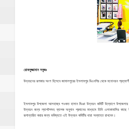
ঝিনাইগাতী থানাকে পিকআপ ভ্যান উপহার
ইসলামপুরে ব্রহ্মপুত্র নদের ভাঙ্গন; চোখের সামনেই
মনটা আমার কেন যে ভালো লাগে না?- আতিকুর র
ঝিনাইগাতীতে ভাতিজাদের হামলায় চাচী নিহত; হত্য
‎ইসলামপুরে এতিমখানার কমিটি নিয়ে হট্টগোল, সমা
আমরা সবই করতে চাই, তবে আমাদের হাত-পা বাঁধা; শ
রোকনুজ্জামান সবুজঃ
ইসলামপুরে আর্থিক সাক্ষরতা ও লেনদেনে নিরাপত্ত
উন্নয়নের রূপকার অংশ হিসেবে জামালপুরের ইসলামপুর বিএনপির থেকে মনোনয়ন প্রত্যা
ইসলামপুরে কাঁসা শিল্প উন্নয়ন কমিটি ঘোষণা- স
​ইসলামপুর মহলগিরী উচ্চ বিদ্যালয়ে নজিরবিহীন জা
ইসলামপুর উপজেলা আলহাজ্ব শওকত হাসান মিঞা উন্নয়ন কমিটি উদ্যােগে উপজেলায় বিভি
উন্নয়ন জন্য ল্যাপটপসহ ব্যাপক অনুদান প্রদানের মাধ্যমে তিনি এলাকাবাসির কা
রূপান্তরিত করার জন্য ভবিষ্যতে এই উন্নয়ন কমিটির ধারা অব্যাহত রাখবেন।
ইসলামপুরে তৃতীয় লিঙ্গ জনগোষ্ঠীর সক্ষমতা উন্নয়ন