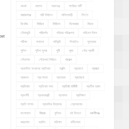
নববর্ষ
নবাগত
নবাবগঞ্জ
নাগরিক পার্টি
নারায়নগঞ্জ
নারী নির্যাতন
নালিতাবাড়ী
নি'হ'ত
নিখোঁজ
নির্বাচন
নির্যাতন
নিষেধাজ্ঞা
নিহত
নৌকাডুবি
পরিদর্শন
পরিবার পরিকল্পনা
পরিবেশ দিবস
ost
পরীক্ষা
পলাতক
পানিবন্দি
পিআইও
পুরস্কার
পুলিশ
পুলিশ সুপার
পুষ্টি
পূজা
পৌর প্রার্থী
পৌরসভা
পৌরসভা নির্বাচন
প্রকল্প
প্রকাশিত সংবাদের প্রতিবাদ
প্রক্সি
প্রচারণা
প্রচ্ছদ
প্রজনন
প্রণোদনা
প্রতারক
প্রতারণা
প্রতিবাদ
প্রতিবাদ সভা
প্রতিষ্ঠা বার্ষিকী
প্রতীক বরাদ্দ
প্রদর্শনী
প্রধানমন্ত্রী
প্রশাসন
প্রশিক্ষণ
প্রাণি সম্পদ
প্রাথমিক বিদ্যালয়
প্রেসক্লাব
ফলোআপ
ফিচার
ফুটবল
বই বিতরণ
বকশীগঞ্জ
বজ্রপাত
বড়দিন
বরিশাল
বর্ধিতসভা