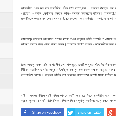
মাদকের ব্যাপারে কোনো সুপারিশ চলবে না, বিএ
ছাত্রজীবন থেকে শুরু করে রাজনীতির পর্যায়ে তিনি সততা,নিষ্ঠা ও সাহসের উদাহরণ হয়ে 
‎পার্থশী ইউপি নির্বাচনে চেয়ারম্যান পদে আলোচনার শ
প্রতিষ্ঠান ও সমাজ সেবামূলক কর্মকান্ড আজও স্থানীয় উন্নয়নের বাতিঘর। অভিজ্ঞতা,ত
রাজনীতিকে ক্ষমতার নয়,সেবার মাধ্যম হিসেবে দেখেন। তার অঙ্গীকার—জনগণের আস্থা পু
​ইসলামপুরে পূর্বশত্রুতার জেরে প্রতিপক্ষের বসতঘর
‎ইসলামপুর স্বাস্থ্য কমপ্লেক্স ১০১ শয্যায় উন্নীত,
ইসলামপুর উপজেলা আলহাজ্ব শওকত হাসান মিঞা উন্নয়ন কমিটি সভাপতি ও এস্যাট গ্রুপে চ
কামনায় সকলে কাছে দোয়া কামনা করেন। আল্লাহ তায়ালা সাবেক প্রধানমন্ত্রীকে দ্রুত স
শেষ আশ্রয়েও দখলের থাবা, কবরস্থানের জমি নিয়
তিনি বক্তব্য বলেন,আমি আমার উপজেলা মাদকমুক্ত একটি আধুনিক পরিকল্পিত শিক্ষাবান্
বিভিন্ন সামাজিক ও ধর্মীয় অনুষ্ঠানে উপস্থিত হয়ে খুব কাছ থেকে সাধারন মানুষের সমস
হাত বাড়িয়ে আসছি। উন্নয়ন কমিটির ধারা অব্যহত রাখতে হলে আগামী সংসদ নির্বাচনে ব
এই আসন্নের নির্বাচন যতই ঘনিয়ে আসছে ততই গরম হয়ে উঠছে রাজনীতির মাঠ। সকাল হত
প্রচার-প্রচারণা। এরই ধারাবাহিকতায় নির্বাচন নিয়ে সম্ভাব্য প্রার্থীদের মধ্যে চলছে জ
Share on Facebook
Share on Twitter