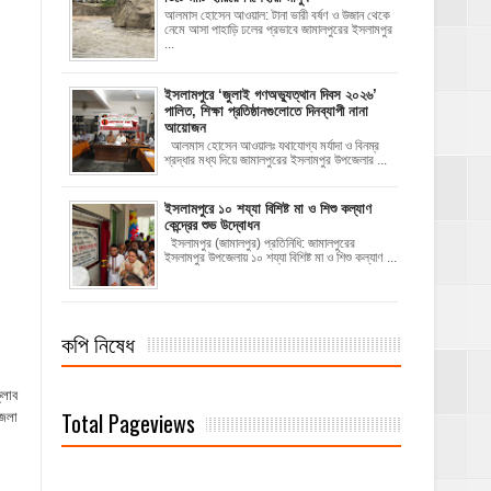
আলমাস হোসেন আওয়াল: টানা ভারী বর্ষণ ও উজান থেকে
নেমে আসা পাহাড়ি ঢলের প্রভাবে জামালপুরের ইসলামপুর
...
‎ইসলামপুরে ‘জুলাই গণঅভ্যুত্থান দিবস ২০২৬’
পালিত, শিক্ষা প্রতিষ্ঠানগুলোতে দিনব্যাপী নানা
আয়োজন
‎​আলমাস হোসেন আওয়ালঃ‎ ‎​যথাযোগ্য মর্যাদা ও বিনম্র
শ্রদ্ধার মধ্য দিয়ে জামালপুরের ইসলামপুর উপজেলার ...
ইসলামপুরে ১০ শয্যা বিশিষ্ট মা ও শিশু কল্যাণ
কেন্দ্রের শুভ উদ্বোধন
ইসলামপুর (জামালপুর) প্রতিনিধি: জামালপুরের
ইসলামপুর উপজেলায় ১০ শয্যা বিশিষ্ট মা ও শিশু কল্যাণ ...
কপি নিষেধ
্লাব
Total Pageviews
জেলা