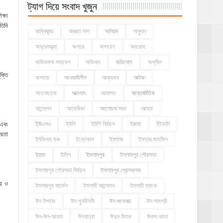
ট্যাগ দিয়ে সংবাদ খুজুন
ক্ষা
তিনি
অগ্নিকান্ড
অজ্ঞাত লাশ
অনিয়ম
অনুদান
অন্তঃসত্ত্বা
অপচয়
অপহরণ
অবরোধ
অভিভাবক সমাবেশ
অভিযান
অভিযোগ
অশ্লীল
ক্তি
অসহায়
আওয়ামীলীগ
আক্রমন
আটক
আত্নহত্যা
আত্মসাৎ
আদালত
আন্তর্জাতিক
আন্দোলন
আমেরিকা
আলোচনা সভা
আহত
ইউএনও
ইউপি
ইউপি নির্বাচন
ইজারা
ইটভাটা
 এবং
ায়তা
ইনকিলাব মঞ্চ
ইন্তেকাল
ইফতার
ইফতার মাহফিল
ইয়াবা
ইলিশ
ইসলামপুর
ইসলামপুর পৌরসভা
ইসলামপুর পৌরসভা নির্বাচন
ইসলামপুর প্রেসক্লাব
ময় ও
ইসলামপুর সার্কেল
ইসলামী আন্দোলন
ইসলামী ব্যাংক
ঈদ উপহার
ঈদ পুনর্মিলনী
ঈদ শুভেচ্ছা
ঈদ সামগ্রী
ঈদ-উল-আযহা
ঈদযাত্রা
ঈদুল ফিতর
উৎসব ভাতা