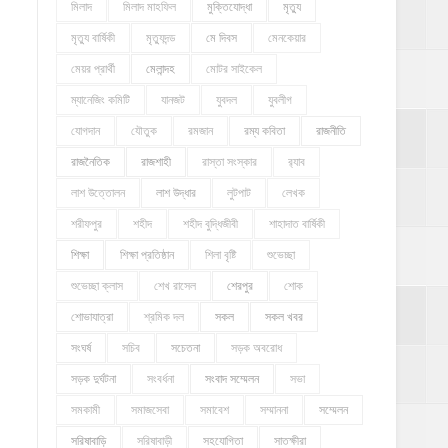
মিলাদ
মিলাদ মাহফিল
মুক্তিযোদ্ধা
মৃত্যু
মৃত্যু বার্ষিকী
মৃত্যুদন্ড
মে দিবস
মেনকেয়ার
মেয়র প্রার্থী
মেলান্দহ
মোটর সাইকেল
ম্যানেজিং কমিটি
যানজট
যুবদল
যুবলীগ
যোগদান
যৌতুক
রমজান
রম্য কবিতা
রাজনীতি
রাজনৈতিক
রাজশাহী
রাস্তা সংস্কার
র‍্যাব
লাশ উত্তোলন
লাশ উদ্ধার
লুটপাট
লেখক
শরীফপুর
শহীদ
শহীদ বুদ্ধিজীবী
শাহাদাত বার্ষিকী
শিক্ষা
শিক্ষা প্রতিষ্ঠান
শিলা বৃষ্টি
শুভেচ্ছা
শুভেচ্ছা ক্লাস
শেখ রাসেল
শেরপুর
শোক
শোভাযাত্রা
শ্রমিক দল
সকল
সকল খবর
সংঘর্ষ
সচিব
সচেতনা
সড়ক অবরোধ
সড়ক দুর্ঘটনা
সংবর্ধনা
সংবাদ সম্মেলন
সভা
সমকামী
সমাজসেবা
সমাবেশ
সম্মাননা
সম্মেলন
সরিষাবাড়ি
সরিষাবাড়ী
সহযোগিতা
সাতক্ষীরা