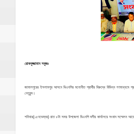
ঝিনাইগাতী থানাকে পিকআপ ভ্যান উপহার
ইসলামপুরে ব্রহ্মপুত্র নদের ভাঙ্গন; চোখের সামনেই
মনটা আমার কেন যে ভালো লাগে না?- আতিকুর র
ঝিনাইগাতীতে ভাতিজাদের হামলায় চাচী নিহত; হত্য
‎ইসলামপুরে এতিমখানার কমিটি নিয়ে হট্টগোল, সমা
রোকনুজ্জামান সবুজঃ
আমরা সবই করতে চাই, তবে আমাদের হাত-পা বাঁধা; শ
ইসলামপুরে আর্থিক সাক্ষরতা ও লেনদেনে নিরাপত্ত
জামালপুরের ইসলামপুর আসনে বিএনপির মনোনীত প্রার্থীর বিরুদ্ধে বিভিন্ন গণমাধ্যমে প
নেতৃবৃন্দ।
ইসলামপুরে কাঁসা শিল্প উন্নয়ন কমিটি ঘোষণা- স
​ইসলামপুর মহলগিরী উচ্চ বিদ্যালয়ে নজিরবিহীন জা
শনিবার(১৫নভেম্বর) রাত ৮টা সময় উপজেলা বিএনপি দলীয় কার্যালয়ে সংবাদ সম্মেলন আ
ইসলামপুরে তৃতীয় লিঙ্গ জনগোষ্ঠীর সক্ষমতা উন্নয়ন