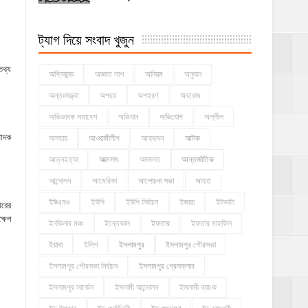
ট্যাগ দিয়ে সংবাদ খুজুন
তথ্য
অগ্নিকান্ড
অজ্ঞাত লাশ
অনিয়ম
অনুদান
অন্তঃসত্ত্বা
অপচয়
অপহরণ
অবরোধ
অভিভাবক সমাবেশ
অভিযান
অভিযোগ
অশ্লীল
পাদক
অসহায়
আওয়ামীলীগ
আক্রমন
আটক
আত্নহত্যা
আত্মসাৎ
আদালত
আন্তর্জাতিক
আন্দোলন
আমেরিকা
আলোচনা সভা
আহত
ইউএনও
ইউপি
ইউপি নির্বাচন
ইজারা
ইটভাটা
ারের
্ষেপ
ইনকিলাব মঞ্চ
ইন্তেকাল
ইফতার
ইফতার মাহফিল
ইয়াবা
ইলিশ
ইসলামপুর
ইসলামপুর পৌরসভা
ইসলামপুর পৌরসভা নির্বাচন
ইসলামপুর প্রেসক্লাব
ইসলামপুর সার্কেল
ইসলামী আন্দোলন
ইসলামী ব্যাংক