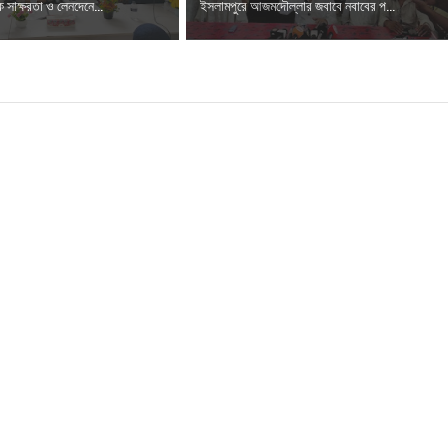
 সাক্ষরতা ও লেনদেনে...
ইসলামপুরে আজমদৌল্লার জবাবে নবাবের প...