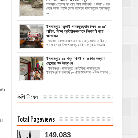
আলমাস হোসেন আওয়াল: টানা ভারী বর্ষণ ও উজান থেকে
নেমে আসা পাহাড়ি ঢলের প্রভাবে জামালপুরের ইসলামপুর
...
‎ইসলামপুরে ‘জুলাই গণঅভ্যুত্থান দিবস ২০২৬’
পালিত, শিক্ষা প্রতিষ্ঠানগুলোতে দিনব্যাপী নানা
আয়োজন
‎​আলমাস হোসেন আওয়ালঃ‎ ‎​যথাযোগ্য মর্যাদা ও বিনম্র
শ্রদ্ধার মধ্য দিয়ে জামালপুরের ইসলামপুর উপজেলার ...
ইসলামপুরে ১০ শয্যা বিশিষ্ট মা ও শিশু কল্যাণ
কেন্দ্রের শুভ উদ্বোধন
ইসলামপুর (জামালপুর) প্রতিনিধি: জামালপুরের
ইসলামপুর উপজেলায় ১০ শয্যা বিশিষ্ট মা ও শিশু কল্যাণ ...
নপির
কপি নিষেধ
Total Pageviews
বাব।
149,083