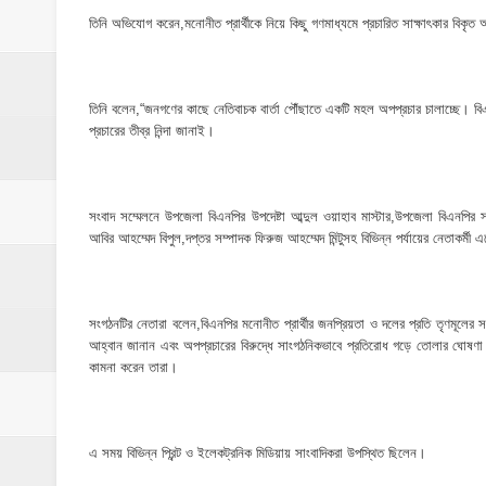
মাদকের ব্যাপারে কোনো সুপারিশ চলবে না, বিএ
তিনি অভিযোগ করেন,মনোনীত প্রার্থীকে নিয়ে কিছু গণমাধ্যমে প্রচারিত সাক্ষাৎকার বিকৃত আক
‎পার্থশী ইউপি নির্বাচনে চেয়ারম্যান পদে আলোচনার শ
​ইসলামপুরে পূর্বশত্রুতার জেরে প্রতিপক্ষের বসতঘর
তিনি বলেন,“জনগণের কাছে নেতিবাচক বার্তা পৌঁছাতে একটি মহল অপপ্রচার চালাচ্ছে।
প্রচারের তীব্র নিন্দা জানাই।
‎ইসলামপুর স্বাস্থ্য কমপ্লেক্স ১০১ শয্যায় উন্নীত,
শেষ আশ্রয়েও দখলের থাবা, কবরস্থানের জমি নিয়
সংবাদ সম্মেলনে উপজেলা বিএনপির উপদেষ্টা আব্দুল ওয়াহাব মাস্টার,উপজেলা বিএনপি
আবির আহম্মেদ বিপুল,দপ্তর সম্পাদক ফিরুজ আহম্মেদ মিন্টুসহ বিভিন্ন পর্যায়ের নেতাকর্ম
সংগঠনটির নেতারা বলেন,বিএনপির মনোনীত প্রার্থীর জনপ্রিয়তা ও দলের প্রতি তৃণমূলের সমর
আহ্বান জানান এবং অপপ্রচারের বিরুদ্ধে সাংগঠনিকভাবে প্রতিরোধ গড়ে তোলার ঘোষণা দেন।
কামনা করেন তারা।
এ সময় বিভিন্ন প্রিন্ট ও ইলেকট্রনিক মিডিয়ায় সাংবাদিকরা উপস্থিত ছিলেন।