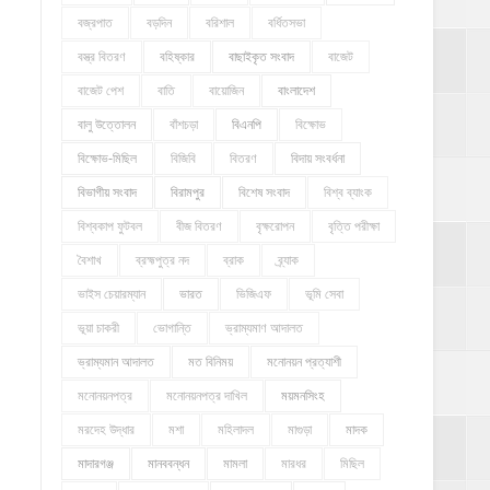
বজ্রপাত
বড়দিন
বরিশাল
বর্ধিতসভা
বস্ত্র বিতরণ
বহিষ্কার
বাছাইকৃত সংবাদ
বাজেট
বাজেট পেশ
বাতি
বায়োজিন
বাংলাদেশ
বালু উত্তোলন
বাঁশচড়া
বিএনপি
বিক্ষোভ
বিক্ষোভ-মিছিল
বিজিবি
বিতরণ
বিদায় সংবর্ধনা
বিভাগীয় সংবাদ
বিরামপুর
বিশেষ সংবাদ
বিশ্ব ব্যাংক
বিশ্বকাপ ফুটবল
বীজ বিতরণ
বৃক্ষরোপন
বৃত্তি পরীক্ষা
বৈশাখ
ব্রহ্মপুত্র নদ
ব্রাক
ব্র্যাক
ভাইস চেয়ারম্যান
ভারত
ভিজিএফ
ভূমি সেবা
ভূয়া চাকরী
ভোগান্তি
ভ্রাম্যমাণ আদালত
ভ্রাম্যমান আদালত
মত বিনিময়
মনোনয়ন প্রত্যাশী
মনোনয়নপত্র
মনোনয়নপত্র দাখিল
ময়মনসিংহ
মরদেহ উদ্ধার
মশা
মহিলাদল
মাগুড়া
মাদক
মাদারগঞ্জ
মানববন্ধন
মামলা
মারধর
মিছিল