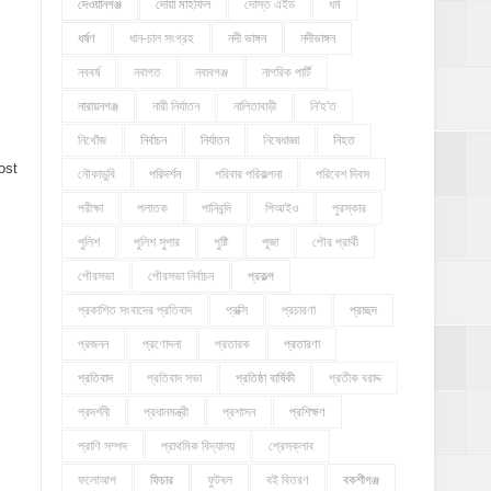
দেওয়ানগঞ্জ
দোয়া মাহফিল
দোস্ত এইড
ধর্ম
ধর্ষণ
ধান-চাল সংগ্রহ
নদী ভাঙ্গন
নদীভাঙ্গন
নববর্ষ
নবাগত
নবাবগঞ্জ
নাগরিক পার্টি
নারায়নগঞ্জ
নারী নির্যাতন
নালিতাবাড়ী
নি'হ'ত
নিখোঁজ
নির্বাচন
নির্যাতন
নিষেধাজ্ঞা
নিহত
ost
নৌকাডুবি
পরিদর্শন
পরিবার পরিকল্পনা
পরিবেশ দিবস
পরীক্ষা
পলাতক
পানিবন্দি
পিআইও
পুরস্কার
পুলিশ
পুলিশ সুপার
পুষ্টি
পূজা
পৌর প্রার্থী
পৌরসভা
পৌরসভা নির্বাচন
প্রকল্প
প্রকাশিত সংবাদের প্রতিবাদ
প্রক্সি
প্রচারণা
প্রচ্ছদ
প্রজনন
প্রণোদনা
প্রতারক
প্রতারণা
প্রতিবাদ
প্রতিবাদ সভা
প্রতিষ্ঠা বার্ষিকী
প্রতীক বরাদ্দ
প্রদর্শনী
প্রধানমন্ত্রী
প্রশাসন
প্রশিক্ষণ
প্রাণি সম্পদ
প্রাথমিক বিদ্যালয়
প্রেসক্লাব
ফলোআপ
ফিচার
ফুটবল
বই বিতরণ
বকশীগঞ্জ