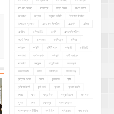
ঈদ উপহার
ঈদ পুনর্মিলনী
ঈদ শুভেচ্ছা
ঈদ সামগ্রী
ঈদ-উল-আযহা
ঈদযাত্রা
ঈদুল ফিতর
উৎসব ভাতা
উদ্বোধন
উন্নয়ন
উন্নয়ন কমিটি
উপজেলা নির্বাচন
উপজেলা প্রশাসন
এইচ.এস.সি পরীক্ষা
এএসপি
এতিম
এনজিও
এফিডেভিট
এমপি
এসএসসি পরীক্ষা
ওয়ার্ল্ড ভিশন
কক্সবাজার
কনফিডেন্স
কবিতা
কবিরাজ
কমিটি
কমিটি গঠন
কর্মচারী
কর্মবিরতি
কর্মশালা
কর্মসংস্থান
কর্মসূচি
কর্মী সমাবেশ
কলকাতা
কারাদন্ড
কারেন্ট জাল
কালেরকন্ঠ
কালোবাজারি
কাঁসা
কাঁসা শিল্প
কিশোরগঞ্জ
কৃত্রিম সংকট
কৃষক
কৃষকদল
কৃষি
কৃষি কর্মকর্তা
কৃষি কার্ড
কেন্দুয়া
কেন্দুয়া ইউপি
ক্ষোভ
খনন
খাদ্য দিবস
খাদ্য বিতরণ
খাল খনন
খুলনা
খেলা
খেলাধূলা
গণঅভ্যুত্থান
গণঅভ্যুত্থান মিছিল
গণমিছিল
গাইবান্ধা
গাছ কর্তন