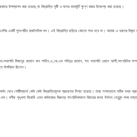
নপির হলেও শাস্তি আরও বেশি হবে” — এমপি মাহমুদুল হক রুবেল
ারে উপস্থাপন করা হয়েছে,যা বিভ্রান্তি সৃষ্টি ও দলের ভাবমূর্তি ক্ষুণ্ণ করার উদ্দেশ্যে করা হয়েছে।
ীর্ষে খন্দকার মাহবুব হাসান দিপন
ে মধ্যরাতে তাণ্ডব,গরু,স্বর্ণালঙ্কারসহ বিপুল টাকা লুট
 বিএনপির একটি সুসংগঠিত রাজনৈতিক দল। এই বিভ্রান্তি ছড়িয়ে কোনো লাভ হবে না। আমরা এ ধরনের বিকৃত 
 বাবু এমপির উন্নয়নের ধারায় স্বাস্থ্যসেবায় নতুন দিগন্ত
ে উত্তপ্ত ইসলামপুর
র সহ-সভাপতি মিজানুর রহমান খান শাহিন,এ,কে,এম শহিদুর রহমান, সহ সভাপতি রেহান আলী,সাংগঠনিক সম্
ী এতে উপস্থিত ছিলেন।
্থন দেখে গোষ্ঠীস্বার্থে কেউ কেউ বিভ্রান্তিমূলক প্রচারণায় লিপ্ত হয়েছে। তারা গণমাধ্যমে সঠিক তথ্য প্রচ
 দলীয় শৃঙ্খলা বিরোধি এমন কর্মযজ্ঞের বিরুদ্ধে সাংগঠনিকভাবে বিচারের জন্য উর্ধতন নেতৃবৃন্দ সদয় হস্তক