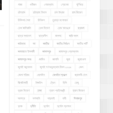
গাজা
গুনীজন
গোরস্থান
গ্রেনেড
ঘূর্ণিঝড়
চট্টগ্রাম
চট্টগ্রাম বিভাগ
চাল উদ্ধার
চাল বিতরণ
চিকিৎসা সেবা
চিনিকল
চুড়ান্ত মনোনয়ন
চেক জালিয়াতি
চেক বিতরণ
চোর আতঙ্ক
ছড়ারস
ছাত্র সমাবেশ
ছাত্রলীগ
জনপথ
জমি দখল
জরিমানা
জা
জাতীয়
জাতীয় নির্বাচন
জাতীয় পার্টি
জামায়াতে ইসলামী
জামালপুর
জামালপুর প্রেসক্লাব
জামালপুর সদর
জামিন
জালানি
জুয়া
জুয়াখেলা
জুলাই আন্দোলন
জুলাই গণঅভ্যুত্থান দিবস ২০২৬
জেল
জেলা পরিষদ
জেসমিন
জেসমিন প্রকল্প
জ্বালানী তেল
ঝিনাইগাতী
টাঙ্গাইল
ট্রেন
ডিসি
ডেঙ্গু
ড্রাম বিতরণ
ঢাকা
ত্রাণ প্রতিমন্ত্রী
ত্রাণ বিতরণ
দরপত্র
দশআনি
দাদুভাই
দাবী
দিনাজপুর
দুদক
দুর্নীতি
দুর্যোগ
দুর্যোগ প্রশমন