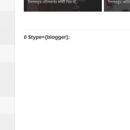
‎ইসলামপুরে এতিমখানার কমিটি নিয়ে হট্...
ইসলামপুরে আর্থিক
0 $type={blogger}: