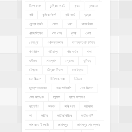
কিশোরগঞ্জ
কৃত্রিম সংকট
কৃষক
কৃষকদল
কৃষি
কৃষি কর্মকর্তা
কৃষি কার্ড
কেন্দুয়া
কেন্দুয়া ইউপি
ক্ষোভ
খনন
খাদ্য দিবস
খাদ্য বিতরণ
খাল খনন
খুলনা
খেলা
খেলাধূলা
গণঅভ্যুত্থান
গণঅভ্যুত্থান মিছিল
গণমিছিল
গাইবান্ধা
গাছ কর্তন
গাজা
গুনীজন
গোরস্থান
গ্রেনেড
ঘূর্ণিঝড়
চট্টগ্রাম
চট্টগ্রাম বিভাগ
চাল উদ্ধার
চাল বিতরণ
চিকিৎসা সেবা
চিনিকল
চুড়ান্ত মনোনয়ন
চেক জালিয়াতি
চেক বিতরণ
চোর আতঙ্ক
ছড়ারস
ছাত্র সমাবেশ
ছাত্রলীগ
জনপথ
জমি দখল
জরিমানা
জা
জাতীয়
জাতীয় নির্বাচন
জাতীয় পার্টি
জামায়াতে ইসলামী
জামালপুর
জামালপুর প্রেসক্লাব