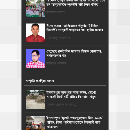
পশ্চিমবঙ্গ তৃণমূল মহিলা কংগ্রেসের উদ্যোগে, ১১৫
তম আন্তর্জাতিক শ্রমজীবী নারী দিবস পালিত
কলকাতা (ভারত) ...
ঈদের শুভেচ্ছা জানিয়েছেন পাকুরিয়া ইউনিয়ন
বিএনপি'র সংগ্রামী আহ্বায়ক আ: হালিম সরকার
মোঃ নাজমুল হোসাইনঃ ...
মেলান্দহে রাজনৈতিক মামলায় শিক্ষক গ্রেফতার,
সমালোচনার ঝড়
জামালপুর প্রতিনিধি ...
সম্প্রতি জনপ্রিয় সংবাদ
ইসলামপুরে ব্রহ্মপুত্র নদের ভাঙ্গন; চোখের
সামনেই ভিটে মাটি হারিয়ে দিশেহারা মানুষ
আলমাস হোসেন আওয়াল ...
‎ইসলামপুরে ‘জুলাই গণঅভ্যুত্থান দিবস ২০২৬’
পালিত, শিক্ষা প্রতিষ্ঠানগুলোতে দিনব্যাপী নানা
আয়োজন