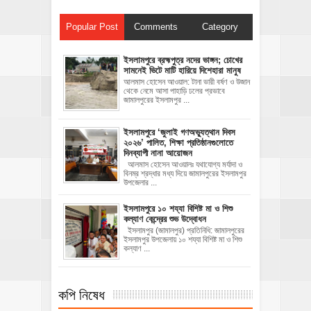
Popular Post
Comments
Category
ইসলামপুরে ব্রহ্মপুত্র নদের ভাঙ্গন; চোখের
সামনেই ভিটে মাটি হারিয়ে দিশেহারা মানুষ
আলমাস হোসেন আওয়াল: টানা ভারী বর্ষণ ও উজান
থেকে নেমে আসা পাহাড়ি ঢলের প্রভাবে
জামালপুরের ইসলামপুর ...
‎ইসলামপুরে ‘জুলাই গণঅভ্যুত্থান দিবস
২০২৬’ পালিত, শিক্ষা প্রতিষ্ঠানগুলোতে
দিনব্যাপী নানা আয়োজন
‎​আলমাস হোসেন আওয়ালঃ‎ ‎​যথাযোগ্য মর্যাদা ও
বিনম্র শ্রদ্ধার মধ্য দিয়ে জামালপুরের ইসলামপুর
উপজেলার ...
ইসলামপুরে ১০ শয্যা বিশিষ্ট মা ও শিশু
কল্যাণ কেন্দ্রের শুভ উদ্বোধন
ইসলামপুর (জামালপুর) প্রতিনিধি: জামালপুরের
ইসলামপুর উপজেলায় ১০ শয্যা বিশিষ্ট মা ও শিশু
কল্যাণ ...
কপি নিষেধ