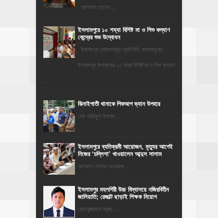
‎​আলমাস হোসেন ...
ইসলামপুরে ১০ শয্যা বিশিষ্ট মা ও শিশু কল্যাণ
কেন্দ্রের শুভ উদ্বোধন
ইসলামপুর (জামালপুর) প্রতিনিধি: জামালপুরের
ইসলামপুর উপজেলায় ১০ শয্যা বিশিষ্ট মা ও শিশু কল্যাণ
...
ঝিনাইগাতী থানাকে পিকআপ ভ্যান উপহার
মোঃ আরিফুল ইসলাম ...
‎ইসলামপুরে ব্যতিক্রমী আয়োজন, মৃত্যুর আগেই
নিজের ‘চল্লিশা’ খাওয়ালেন আব্দুস সালাম
আলমাস হোসেন আওয়ালঃ ...
​ইসলামপুর মহলগিরী উচ্চ বিদ্যালয়ে নজিরবিহীন
জালিয়াতি; রেজাল্ট ছাড়াই শিক্ষক নিয়োগ
রোকনুজ্জামান সবুজঃ ...