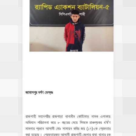
জামালপুর দর্পণ ডেস্কঃ
রাজশাহী মহানগরীর রাজপাড়া থানাধীন কোর্টমোড় নামক এলাকায়
অভিযান পরিচালনা করে ৮ বছরের মেয়ে শিশুকে চাঞ্চল্যকর ধ'র্ষ'ণ
মামলার প্রধান আসামী মোঃ সামায়ন কবির জয় (১৭)-কে গ্রেফতার
করা হয়েছে। গ্রেফতারকৃত আসামী রাজশাহী জেলার বাঘা থানার চক