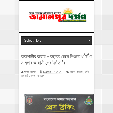
রাজশাহীর বাঘায় ৮ বছরের মেয়ে শিশুকে ধ'র্ষ'ণ
মামলার আসামী গ্রে'ফ'তা'র
সাদ্দাম হোসেন
March 27, 2025
আটক
,
জাতীয়
,
ধর্ষণ
,
রাজশাহী
,
সকল
,
সারাদেশ