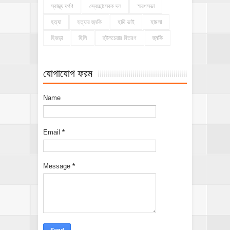
স্বাস্থ্য দর্পণ
স্বেচ্ছাসেবক দল
স্মরণসভা
হত্যা
হত্যার হুমকি
হাদি ভাই
হামলা
হিজড়া
হিলি
হুইলচেয়ার বিতরণ
হুমকি
যোগাযোগ ফরম
Name
Email
*
Message
*