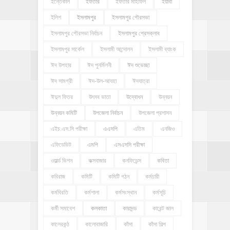
ইন্তেকাল
ইফতার
ইফতার মাহফিল
ইয়াবা
ইলিশ
ইসলামপুর
ইসলামপুর পৌরসভা
ইসলামপুর পৌরসভা নির্বাচন
ইসলামপুর প্রেসক্লাব
ইসলামপুর সার্কেল
ইসলামী আন্দোলন
ইসলামী ব্যাংক
ঈদ উপহার
ঈদ পুনর্মিলনী
ঈদ শুভেচ্ছা
ঈদ সামগ্রী
ঈদ-উল-আযহা
ঈদযাত্রা
ঈদুল ফিতর
উৎসব ভাতা
উদ্বোধন
উন্নয়ন
উন্নয়ন কমিটি
উপজেলা নির্বাচন
উপজেলা প্রশাসন
এইচ.এস.সি পরীক্ষা
এএসপি
এতিম
এনজিও
এফিডেভিট
এমপি
এসএসসি পরীক্ষা
ওয়ার্ল্ড ভিশন
কক্সবাজার
কনফিডেন্স
কবিতা
কবিরাজ
কমিটি
কমিটি গঠন
কর্মচারী
কর্মবিরতি
কর্মশালা
কর্মসংস্থান
কর্মসূচি
কর্মী সমাবেশ
কলকাতা
কারাদন্ড
কারেন্ট জাল
কালেরকন্ঠ
কালোবাজারি
কাঁসা
কাঁসা শিল্প