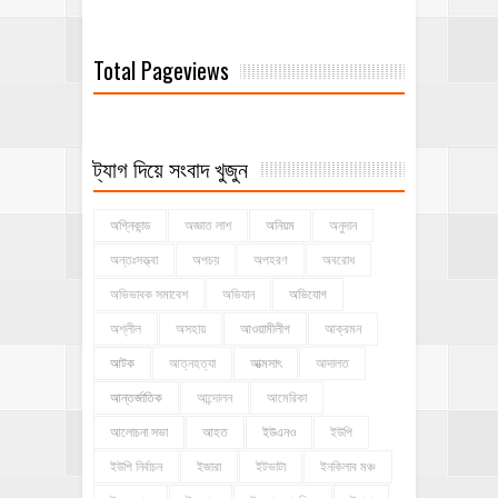
Total Pageviews
ট্যাগ দিয়ে সংবাদ খুজুন
অগ্নিকান্ড
অজ্ঞাত লাশ
অনিয়ম
অনুদান
অন্তঃসত্ত্বা
অপচয়
অপহরণ
অবরোধ
অভিভাবক সমাবেশ
অভিযান
অভিযোগ
অশ্লীল
অসহায়
আওয়ামীলীগ
আক্রমন
আটক
আত্নহত্যা
আত্মসাৎ
আদালত
আন্তর্জাতিক
আন্দোলন
আমেরিকা
আলোচনা সভা
আহত
ইউএনও
ইউপি
ইউপি নির্বাচন
ইজারা
ইটভাটা
ইনকিলাব মঞ্চ