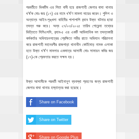
পরবর্তীতে ভিকটিম এর পিতা বাদী হয়ে রাজশাহী জেলার বাঘা থানায়
ধ'র্ষ'ক মোঃ জয় (১৭) এর নামে ধ'র্ষ'ণ মামলা দায়ের করেন। পুলিশ ও
অন্যান্য আইন-শৃঙ্খলা বাহিনীর পাশাপাশি র‍্যাব উক্ত ঘটনার ছায়া
তদন্ত শুরু করে। অদ্য ২৭/০৩/২০২৫ তারিখ গোয়েন্দা তথ্যের
ভিত্তিতে সিপিএসসি, র‍্যাব-৫ এর একটি আভিযানিক দল তদন্তকারী
কর্মকর্তার অধিযাচনপত্রের প্রেক্ষিতে গভীর রাতে অভিযান পরিচালনা
করে রাজশাহী মহানরগীর রাজপাড়া থানাধীন কোর্টমোড় নামক এলাকা
হতে উক্ত ধ'র্ষ'ণ মামলার একমাত্র আসামী মোঃ সামায়ন কবির জয়
(১৭)-কে গ্রেফতার করতে সক্ষম হয়।
উক্ত আসামীকে পরবর্তী আইনানুগ ব্যবস্থা গ্রহণের জন্য রাজশাহী
জেলার বাঘা থানায় হস্তান্তর করা হয়েছে।
Share on Facebook
Share on Twitter
Share on Google Plus