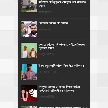
অভিযোগ, অভিযুক্তকে গ্রেপ্তার করে আদালতে
প্রেরণ
জামালপুর দর্পণঃ ...
প্রতারণার আরেক নাম আলিফ
জামালপুর দর্পণঃ ...
শেরপুরে বোনের অর্থ আত্মসাৎ; ভাইয়ের বিরুদ্ধে
প্রতারণা মামলা
শেরপুর প্রতিনিধিঃ ...
ইসলামপুরে প্রক্সি পরীক্ষা দিতে গিয়ে আটক এক
রোকনুজ্জামান সবুজঃ ...
শেরপুরের নকলায় ৫ বছরের শিশুকে ধর্ষনের
অভিযোগে প্রতিবেশী দাদা গ্রেফতার
শেরপুর প্রতিনিধি: ...