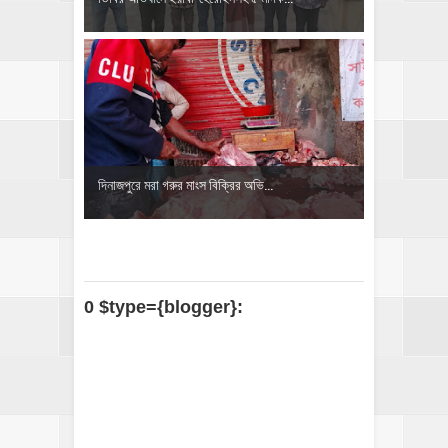
দিনাজপুরে মরা গরুর মাংস বিক্রির অভি...
0 $type={blogger}: