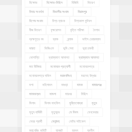
বিক্ষোভ
বিক্ষোভ-মিছিল
বিজিবি
বিতরণ
বিদায় সংবর্ধনা
বিভাগীয় সংবাদ
বিরামপুর
বিশেষ সংবাদ
বিশ্ব ব্যাংক
বিশ্বকাপ ফুটবল
বীজ বিতরণ
বৃক্ষরোপন
বৃত্তি পরীক্ষা
বৈশাখ
ব্রহ্মপুত্র নদ
ব্রাক
ব্র্যাক
ভাইস চেয়ারম্যান
ভারত
ভিজিএফ
ভূমি সেবা
ভূয়া চাকরী
ভোগান্তি
ভ্রাম্যমাণ আদালত
ভ্রাম্যমান আদালত
মত বিনিময়
মনোনয়ন প্রত্যাশী
মনোনয়নপত্র
মনোনয়নপত্র দাখিল
ময়মনসিংহ
মরদেহ উদ্ধার
মশা
মহিলাদল
মাগুড়া
মাদক
মাদারগঞ্জ
মানববন্ধন
মামলা
মারধর
মিছিল
মিলাদ
মিলাদ মাহফিল
মুক্তিযোদ্ধা
মৃত্যু
মৃত্যু বার্ষিকী
মৃত্যুদন্ড
মে দিবস
মেনকেয়ার
মেয়র প্রার্থী
মেলান্দহ
মোটর সাইকেল
ম্যানেজিং কমিটি
যানজট
যুবদল
যুবলীগ