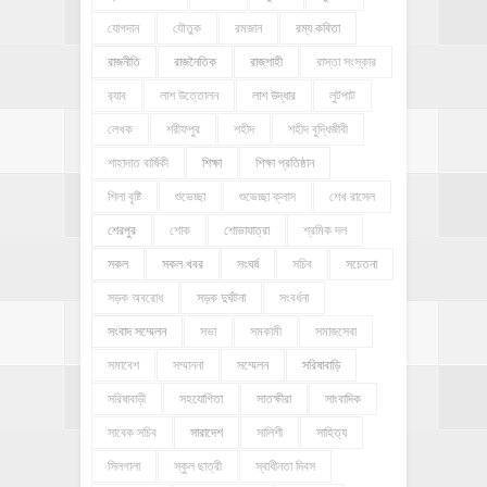
যোগদান
যৌতুক
রমজান
রম্য কবিতা
রাজনীতি
রাজনৈতিক
রাজশাহী
রাস্তা সংস্কার
র‍্যাব
লাশ উত্তোলন
লাশ উদ্ধার
লুটপাট
লেখক
শরীফপুর
শহীদ
শহীদ বুদ্ধিজীবী
শাহাদাত বার্ষিকী
শিক্ষা
শিক্ষা প্রতিষ্ঠান
শিলা বৃষ্টি
শুভেচ্ছা
শুভেচ্ছা ক্লাস
শেখ রাসেল
শেরপুর
শোক
শোভাযাত্রা
শ্রমিক দল
সকল
সকল খবর
সংঘর্ষ
সচিব
সচেতনা
সড়ক অবরোধ
সড়ক দুর্ঘটনা
সংবর্ধনা
সংবাদ সম্মেলন
সভা
সমকামী
সমাজসেবা
সমাবেশ
সম্মাননা
সম্মেলন
সরিষাবাড়ি
সরিষাবাড়ী
সহযোগিতা
সাতক্ষীরা
সাংবাদিক
সাবেক সচিব
সারাদেশ
সালিশী
সাহিত্য
সিলগালা
স্কুল ছাত্রী
স্বাধীনতা দিবস