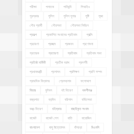
পরীক্ষা
পলাতক
পানিবন্দি
পিআইও
পুরস্কার
পুলিশ
পুলিশ সুপার
পুষ্টি
পূজা
পৌর প্রার্থী
পৌরসভা
পৌরসভা নির্বাচন
প্রকল্প
প্রকাশিত সংবাদের প্রতিবাদ
প্রক্সি
প্রচারণা
প্রচ্ছদ
প্রজনন
প্রণোদনা
প্রতারক
প্রতারণা
প্রতিবাদ
প্রতিবাদ সভা
প্রতিষ্ঠা বার্ষিকী
প্রতীক বরাদ্দ
প্রদর্শনী
প্রধানমন্ত্রী
প্রশাসন
প্রশিক্ষণ
প্রাণি সম্পদ
প্রাথমিক বিদ্যালয়
প্রেসক্লাব
ফলোআপ
ফিচার
ফুটবল
বই বিতরণ
বকশীগঞ্জ
বজ্রপাত
বড়দিন
বরিশাল
বর্ধিতসভা
বস্ত্র বিতরণ
বহিষ্কার
বাছাইকৃত সংবাদ
বাজেট
বাজেট পেশ
বাতি
বায়োজিন
বাংলাদেশ
বালু উত্তোলন
বাঁশচড়া
বিএনপি