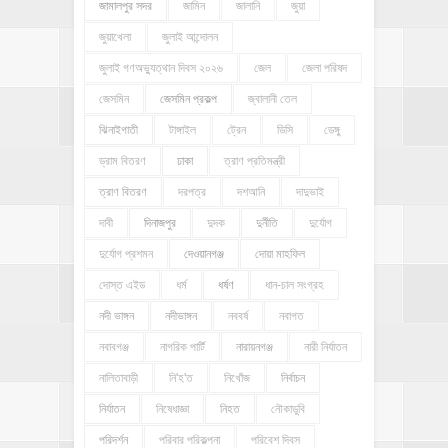
জামালপুর সদর
জামিন
জালানি
জুয়া
জুয়াখেলা
জুলাই আন্দোলন
জুলাই গণঅভ্যুত্থান দিবস ২০২৬
জেল
জেলা পরিষদ
জেসমিন
জেসমিন প্রকল্প
জ্বালানী তেল
ঝিনাইগাতী
টাঙ্গাইল
ট্রেন
ডিসি
ডেঙ্গু
ড্রাম বিতরণ
ঢাকা
ত্রাণ প্রতিমন্ত্রী
ত্রাণ বিতরণ
দরপত্র
দশআনি
দাদুভাই
দাবী
দিনাজপুর
দুদক
দুর্নীতি
দুর্যোগ
দুর্যোগ প্রশমন
দেওয়ানগঞ্জ
দোয়া মাহফিল
দোস্ত এইড
ধর্ম
ধর্ষণ
ধান-চাল সংগ্রহ
নদী ভাঙ্গন
নদীভাঙ্গন
নববর্ষ
নবাগত
নবাবগঞ্জ
নাগরিক পার্টি
নারায়নগঞ্জ
নারী নির্যাতন
নালিতাবাড়ী
নি'হ'ত
নিখোঁজ
নির্বাচন
নির্যাতন
নিষেধাজ্ঞা
নিহত
নৌকাডুবি
পরিদর্শন
পরিবার পরিকল্পনা
পরিবেশ দিবস