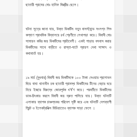
ছাতারী গ্রামের মোঃ হানিফ মিস্ত্রীর ছেলে।
ঘটনা সূত্রে জানা যায়, উক্ত ভিকটিম নতুন বাসস্ট্যান্ড সংলগ্ন শিশু
কল্যাণ প্রাথমিক বিদ্যালয়ে ৪র্থ শ্রেণীতে লেখাপড়া করে। বিবাদী মোঃ
সামায়ন কবির জয় ভিকটিমের প্রতিবেশী। একই পাড়ায় বসবাস করায়
ভিকটিমের সাথে বাড়ীতে ও রাস্তা-ঘাটে প্রায়শ দেখা সাক্ষাৎ ও
কথাবার্তা হয়।
১৯ মার্চ (বুধবার) বিবাদী জয় ভিকটিমকে ১০০ টাকা দেওয়ার প্রলোভন
দিয়ে বাঘা থানাধীন চক ছাতারী গ্রামস্থ ভিকটিমের টিনের বেড়ার ঘরে
নিয়ে ইচ্ছার বিরুদ্ধে জোরপূর্বক ধ'র্ষ'ণ করে। পরবর্তীতে ভিকটিমের
ডাক-চিৎকার করলে বিবাদী জয় দ্রুত পালিয়ে যায়। উক্ত ঘটনাটি
এলাকায় ব্যাপক চাঞ্চল্যকর পরিবেশ সৃষ্টি করে এবং ঘটনাটি দেশব্যাপী
প্রিন্ট ও ইলেকট্রনিক্স মিডিয়াতেও ব্যাপক সাড়া ফেলে ।