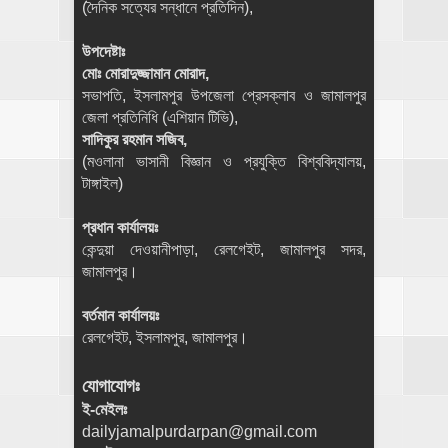
(দৈনিক সত্যের সন্ধানে প্রতিদিন),
উপদেষ্টাঃ
মোঃ মোরাদুজ্জামান মোরাদ,
সভাপতি, ইসলামপুর উপজেলা প্রেসক্লাব ও জামালপুর
জেলা প্রতিনিধি (এশিয়ান টিভি),
সাদিকুর রহমান সজিব,
(মওলানা ভাসানী বিজ্ঞান ও প্রযুক্তি বিশ্ববিদ্যালয়,
টাঙ্গাইল)
প্রধান কার্যালয়ঃ
কেন্দুয়া দেওয়ানীপাড়া, রেলগেইট, জামালপুর সদর,
জামালপুর।
বর্তমান কার্যালয়ঃ
রেলগেইট, ইসলামপুর, জামালপুর।
যোগাযোগঃ
ই-মেইলঃ
dailyjamalpurdarpan@gmail.com