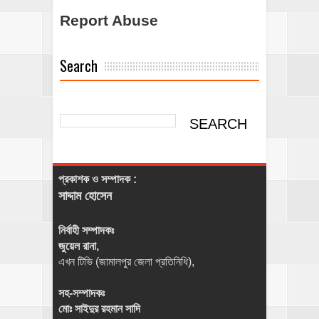
Report Abuse
Search
প্রকাশক ও সম্পাদক :
সাদ্দাম হোসেন
নির্বাহী সম্পাদকঃ
জুয়েল রানা,
এখন টিভি (জামালপুর জেলা প্রতিনিধি),
সহ-সম্পাদকঃ
মোঃ সাইদুর রহমান সাদি