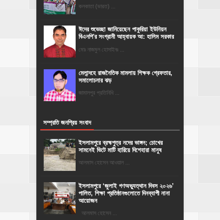
কলকাতা (ভারত) ...
ঈদের শুভেচ্ছা জানিয়েছেন পাকুরিয়া ইউনিয়ন
বিএনপি'র সংগ্রামী আহ্বায়ক আ: হালিম সরকার
মোঃ নাজমুল হোসাইনঃ ...
মেলান্দহে রাজনৈতিক মামলায় শিক্ষক গ্রেফতার,
সমালোচনার ঝড়
জামালপুর প্রতিনিধি ...
সম্প্রতি জনপ্রিয় সংবাদ
ইসলামপুরে ব্রহ্মপুত্র নদের ভাঙ্গন; চোখের
সামনেই ভিটে মাটি হারিয়ে দিশেহারা মানুষ
আলমাস হোসেন আওয়াল ...
‎ইসলামপুরে ‘জুলাই গণঅভ্যুত্থান দিবস ২০২৬’
পালিত, শিক্ষা প্রতিষ্ঠানগুলোতে দিনব্যাপী নানা
আয়োজন
‎​আলমাস হোসেন ...