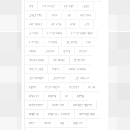
কৃষি
কৃষি কর্মকর্তা
কৃষি কার্ড
কেন্দুয়া
কেন্দুয়া ইউপি
ক্ষোভ
খনন
খাদ্য দিবস
খাদ্য বিতরণ
খাল খনন
খুলনা
খেলা
খেলাধূলা
গণঅভ্যুত্থান
গণঅভ্যুত্থান মিছিল
গণমিছিল
গাইবান্ধা
গাছ কর্তন
গাজা
গুনীজন
গ্রেনেড
ঘূর্ণিঝড়
চট্টগ্রাম
চট্টগ্রাম বিভাগ
চাল উদ্ধার
চাল বিতরণ
চিকিৎসা সেবা
চিনিকল
চুড়ান্ত মনোনয়ন
চেক জালিয়াতি
চেক বিতরণ
চোর আতঙ্ক
ছড়ারস
ছাত্র সমাবেশ
ছাত্রলীগ
জনপথ
জমি দখল
জরিমানা
জা
জাতীয়
জাতীয় নির্বাচন
জাতীয় পার্টি
জামায়াতে ইসলামী
জামালপুর
জামালপুর প্রেসক্লাব
জামালপুর সদর
জামিন
জালানি
জুয়া
জুয়াখেলা