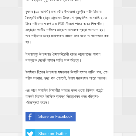
বুধবার (১৩ আগস্ট) রাত ৮টায় উপজেলা কেন্দ্রীয় শহীদ মিনারে
বৈষম্যবিরোধী ছাত্র আন্দোলন উদ্যোগে প্রজ্জ্বলিত মোমবাতি হাতে
নিয়ে শহীদদের স্মরণে এক মিনিট নীরবতা পালন করেন শিক্ষার্থীরা।
এছাড়াও জাতীয় সঙ্গীতের মাধ্যমে তাদেরকে শ্রদ্ধা জানানো হয়।
পরে শহীদদের রুহের মাগফেরাত কামনা করে দোয়া ও মোনাজাত করা
হয়।
ইসলামপুর উপজেলার বৈষম্যবিরোধী ছাত্র আন্দোলনের প্রধান
সমন্বয়ক মেহেদি হাসান সানির সভাপতিত্বে।
উপস্থিত ছিলেন উপজেলা সমন্বয়ক জিহাদি হাসান নাবিল খান, মোঃ
শরীফ সরকার, হৃদয় খান লোহানী, ইরাম সরকারসহ আরো অনেক।
এর আগে সারাদিন শিক্ষার্থীরা শহরের সড়ক গুলো বিভিন্ন পয়েন্টে
যানজট নিরসনে ট্রাফিক ব্যবস্থা নিয়ন্ত্রণসহ শহর পরিষ্কার-
পরিচ্ছন্নতা করেন।
Share on Facebook
Share on Twitter