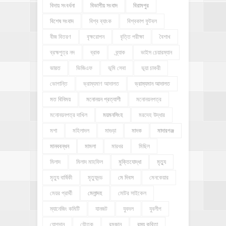
বিদায় সংবর্ধনা
বিভাগীয় সংবাদ
বিরামপুর
বিশেষ সংবাদ
বিশ্ব ব্যাংক
বিশ্বকাপ ফুটবল
বীজ বিতরণ
বৃক্ষরোপন
বৃত্তি পরীক্ষা
বৈশাখ
ব্রহ্মপুত্র নদ
ব্রাক
ব্র্যাক
ভাইস চেয়ারম্যান
ভারত
ভিজিএফ
ভূমি সেবা
ভূয়া চাকরী
ভোগান্তি
ভ্রাম্যমাণ আদালত
ভ্রাম্যমান আদালত
মত বিনিময়
মনোনয়ন প্রত্যাশী
মনোনয়নপত্র
মনোনয়নপত্র দাখিল
ময়মনসিংহ
মরদেহ উদ্ধার
মশা
মহিলাদল
মাগুড়া
মাদক
মাদারগঞ্জ
মানববন্ধন
মামলা
মারধর
মিছিল
মিলাদ
মিলাদ মাহফিল
মুক্তিযোদ্ধা
মৃত্যু
মৃত্যু বার্ষিকী
মৃত্যুদন্ড
মে দিবস
মেনকেয়ার
মেয়র প্রার্থী
মেলান্দহ
মোটর সাইকেল
ম্যানেজিং কমিটি
যানজট
যুবদল
যুবলীগ
যোগদান
যৌতুক
রমজান
রম্য কবিতা