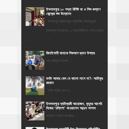
ইসলামপুরে ১০ শয্যা বিশিষ্ট মা ও শিশু কল্যাণ
কেন্দ্রের শুভ উদ্বোধন
ইসলামপুর (জামালপুর) প্রতিনিধি: জামালপুরের
ইসলামপুর উপজেলায় ১০ শয্যা বিশিষ্ট মা ও শিশু কল্যাণ
...
ঝিনাইগাতী থানাকে পিকআপ ভ্যান উপহার
মোঃ আরিফুল ইসলাম ...
মনটা আমার কেন যে ভালো লাগে না?- আতিকুর
রহমান
মনটা আমার কেন যে ...
‎ইসলামপুরে ব্যতিক্রমী আয়োজন, মৃত্যুর আগেই
নিজের ‘চল্লিশা’ খাওয়ালেন আব্দুস সালাম
আলমাস হোসেন আওয়ালঃ ...