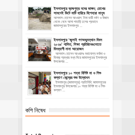
ইসলামপুরে ব্রহ্মপুত্র নদের ভাঙ্গন; চোখের
সামনেই ভিটে মাটি হারিয়ে দিশেহারা মানুষ
আলমাস হোসেন আওয়াল: টানা ভারী বর্ষণ ও উজান
থেকে নেমে আসা পাহাড়ি ঢলের প্রভাবে
জামালপুরের ইসলামপুর ...
‎ইসলামপুরে ‘জুলাই গণঅভ্যুত্থান দিবস
২০২৬’ পালিত, শিক্ষা প্রতিষ্ঠানগুলোতে
দিনব্যাপী নানা আয়োজন
‎​আলমাস হোসেন আওয়ালঃ‎ ‎​যথাযোগ্য মর্যাদা ও
বিনম্র শ্রদ্ধার মধ্য দিয়ে জামালপুরের ইসলামপুর
উপজেলার ...
ইসলামপুরে ১০ শয্যা বিশিষ্ট মা ও শিশু
কল্যাণ কেন্দ্রের শুভ উদ্বোধন
ইসলামপুর (জামালপুর) প্রতিনিধি: জামালপুরের
ইসলামপুর উপজেলায় ১০ শয্যা বিশিষ্ট মা ও শিশু
কল্যাণ ...
কপি নিষেধ