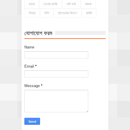
হত্যা
হত্যার হুমকি
হাদি ভাই
হামলা
হিজড়া
হিলি
হুইলচেয়ার বিতরণ
হুমকি
যোগাযোগ ফরম
Name
Email
*
Message
*