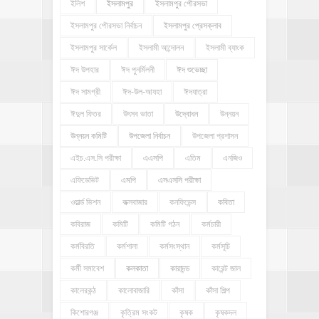
ইলিশ
ইসলামপুর
ইসলামপুর পৌরসভা
ইসলামপুর পৌরসভা নির্বাচন
ইসলামপুর প্রেসক্লাব
ইসলামপুর সার্কেল
ইসলামী আন্দোলন
ইসলামী ব্যাংক
ঈদ উপহার
ঈদ পুনর্মিলনী
ঈদ শুভেচ্ছা
ঈদ সামগ্রী
ঈদ-উল-আযহা
ঈদযাত্রা
ঈদুল ফিতর
উৎসব ভাতা
উদ্বোধন
উন্নয়ন
উন্নয়ন কমিটি
উপজেলা নির্বাচন
উপজেলা প্রশাসন
এইচ.এস.সি পরীক্ষা
এএসপি
এতিম
এনজিও
এফিডেভিট
এমপি
এসএসসি পরীক্ষা
ওয়ার্ল্ড ভিশন
কক্সবাজার
কনফিডেন্স
কবিতা
কবিরাজ
কমিটি
কমিটি গঠন
কর্মচারী
কর্মবিরতি
কর্মশালা
কর্মসংস্থান
কর্মসূচি
কর্মী সমাবেশ
কলকাতা
কারাদন্ড
কারেন্ট জাল
কালেরকন্ঠ
কালোবাজারি
কাঁসা
কাঁসা শিল্প
কিশোরগঞ্জ
কৃত্রিম সংকট
কৃষক
কৃষকদল