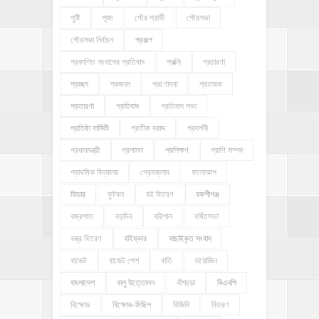
পুষ্টি
পূজা
পৌর প্রার্থী
পৌরসভা
পৌরসভা নির্বাচন
প্রকল্প
প্রকাশিত সংবাদের প্রতিবাদ
প্রক্সি
প্রচারণা
প্রচ্ছদ
প্রজনন
প্রণোদনা
প্রতারক
প্রতারণা
প্রতিবাদ
প্রতিবাদ সভা
প্রতিষ্ঠা বার্ষিকী
প্রতীক বরাদ্দ
প্রদর্শনী
প্রধানমন্ত্রী
প্রশাসন
প্রশিক্ষণ
প্রাণি সম্পদ
প্রাথমিক বিদ্যালয়
প্রেসক্লাব
ফলোআপ
ফিচার
ফুটবল
বই বিতরণ
বকশীগঞ্জ
বজ্রপাত
বড়দিন
বরিশাল
বর্ধিতসভা
বস্ত্র বিতরণ
বহিষ্কার
বাছাইকৃত সংবাদ
বাজেট
বাজেট পেশ
বাতি
বায়োজিন
বাংলাদেশ
বালু উত্তোলন
বাঁশচড়া
বিএনপি
বিক্ষোভ
বিক্ষোভ-মিছিল
বিজিবি
বিতরণ