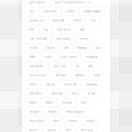
জুলাই আন্দোলন
জুলাই গণঅভ্যুত্থান দিবস ২০২৬
জেল
জেলা পরিষদ
জেসমিন
জেসমিন প্রকল্প
জ্বালানী তেল
ঝিনাইগাতী
টাঙ্গাইল
ট্রেন
ডিসি
ডেঙ্গু
ড্রাম বিতরণ
ঢাকা
ত্রাণ প্রতিমন্ত্রী
ত্রাণ বিতরণ
দরপত্র
দশআনি
দাদুভাই
দাবী
দিনাজপুর
দুদক
দুর্নীতি
দুর্যোগ
দুর্যোগ প্রশমন
দেওয়ানগঞ্জ
দোয়া মাহফিল
দোস্ত এইড
ধর্ম
ধর্ষণ
ধান-চাল সংগ্রহ
নদী ভাঙ্গন
নদীভাঙ্গন
নববর্ষ
নবাগত
নবাবগঞ্জ
নাগরিক পার্টি
নারায়নগঞ্জ
নারী নির্যাতন
নালিতাবাড়ী
নি'হ'ত
নিখোঁজ
নির্বাচন
নির্যাতন
নিষেধাজ্ঞা
নিহত
নৌকাডুবি
পরিদর্শন
পরিবার পরিকল্পনা
পরিবেশ দিবস
পরীক্ষা
পলাতক
পানিবন্দি
পিআইও
পুরস্কার
পুলিশ
পুলিশ সুপার