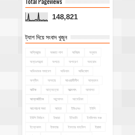
Total Pageviews
148,821
ট্যাগ দিয়ে সংবাদ খুজুন
অগ্নিকান্ড
অজ্ঞাত লাশ
অনিয়ম
অনুদান
অন্তঃসত্ত্বা
অপচয়
অপহরণ
অবরোধ
অভিভাবক সমাবেশ
অভিযান
অভিযোগ
অশ্লীল
অসহায়
আওয়ামীলীগ
আক্রমন
আটক
আত্নহত্যা
আত্মসাৎ
আদালত
আন্তর্জাতিক
আন্দোলন
আমেরিকা
আলোচনা সভা
আহত
ইউএনও
ইউপি
ইউপি নির্বাচন
ইজারা
ইটভাটা
ইনকিলাব মঞ্চ
ইন্তেকাল
ইফতার
ইফতার মাহফিল
ইয়াবা