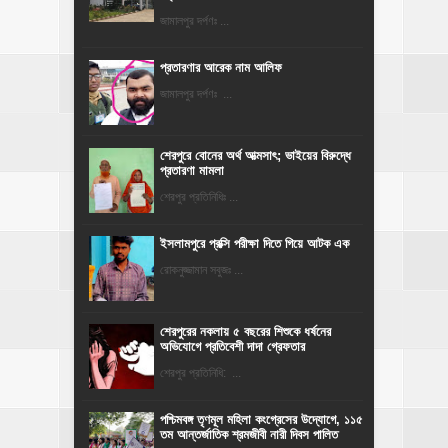
জামালপুর দর্পণঃ ...
প্রতারণার আরেক নাম আলিফ
জামালপুর দর্পণঃ ...
শেরপুরে বোনের অর্থ আত্মসাৎ; ভাইয়ের বিরুদ্ধে
প্রতারণা মামলা
শেরপুর প্রতিনিধিঃ ...
ইসলামপুরে প্রক্সি পরীক্ষা দিতে গিয়ে আটক এক
রোকনুজ্জামান সবুজঃ ...
শেরপুরের নকলায় ৫ বছরের শিশুকে ধর্ষনের
অভিযোগে প্রতিবেশী দাদা গ্রেফতার
শেরপুর প্রতিনিধি: ...
পশ্চিমবঙ্গ তৃণমূল মহিলা কংগ্রেসের উদ্যোগে, ১১৫
তম আন্তর্জাতিক শ্রমজীবী নারী দিবস পালিত