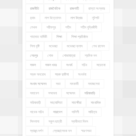
রাজনীতি
রাজনৈতিক
রাজশাহী
রাস্তা সংস্কার
র‍্যাব
লাশ উত্তোলন
লাশ উদ্ধার
লুটপাট
লেখক
শরীফপুর
শহীদ
শহীদ বুদ্ধিজীবী
শাহাদাত বার্ষিকী
শিক্ষা
শিক্ষা প্রতিষ্ঠান
শিলা বৃষ্টি
শুভেচ্ছা
শুভেচ্ছা ক্লাস
শেখ রাসেল
শেরপুর
শোক
শোভাযাত্রা
শ্রমিক দল
সকল
সকল খবর
সংঘর্ষ
সচিব
সচেতনা
সড়ক অবরোধ
সড়ক দুর্ঘটনা
সংবর্ধনা
সংবাদ সম্মেলন
সভা
সমকামী
সমাজসেবা
সমাবেশ
সম্মাননা
সম্মেলন
সরিষাবাড়ি
সরিষাবাড়ী
সহযোগিতা
সাতক্ষীরা
সাংবাদিক
সাবেক সচিব
সারাদেশ
সালিশী
সাহিত্য
সিলগালা
স্কুল ছাত্রী
স্বাধীনতা দিবস
স্বাস্থ্য দর্পণ
স্বেচ্ছাসেবক দল
স্মরণসভা