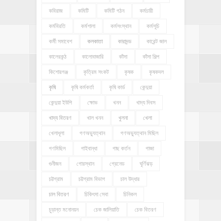
কবিরাজ
কমিটি
কমিটি গঠন
কর্মচারী
কর্মবিরতি
কর্মশালা
কর্মসংস্থান
কর্মসূচি
কর্মী সমাবেশ
কলকাতা
কারাদন্ড
কারেন্ট জাল
কালেরকন্ঠ
কালোবাজারি
কাঁসা
কাঁসা শিল্প
কিশোরগঞ্জ
কৃত্রিম সংকট
কৃষক
কৃষকদল
কৃষি
কৃষি কর্মকর্তা
কৃষি কার্ড
কেন্দুয়া
কেন্দুয়া ইউপি
ক্ষোভ
খনন
খাদ্য দিবস
খাদ্য বিতরণ
খাল খনন
খুলনা
খেলা
খেলাধূলা
গণঅভ্যুত্থান
গণঅভ্যুত্থান মিছিল
গণমিছিল
গাইবান্ধা
গাছ কর্তন
গাজা
গুনীজন
গোরস্থান
গ্রেনেড
ঘূর্ণিঝড়
চট্টগ্রাম
চট্টগ্রাম বিভাগ
চাল উদ্ধার
চাল বিতরণ
চিকিৎসা সেবা
চিনিকল
চুড়ান্ত মনোনয়ন
চেক জালিয়াতি
চেক বিতরণ