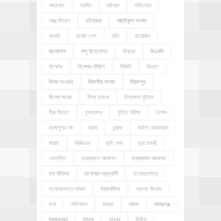
বজ্রপাত
বড়দিন
বরিশাল
বর্ধিতসভা
বস্ত্র বিতরণ
বহিষ্কার
বাছাইকৃত সংবাদ
বাজেট
বাজেট পেশ
বাতি
বায়োজিন
বাংলাদেশ
বালু উত্তোলন
বাঁশচড়া
বিএনপি
বিক্ষোভ
বিক্ষোভ-মিছিল
বিজিবি
বিতরণ
বিদায় সংবর্ধনা
বিভাগীয় সংবাদ
বিরামপুর
বিশেষ সংবাদ
বিশ্ব ব্যাংক
বিশ্বকাপ ফুটবল
বীজ বিতরণ
বৃক্ষরোপন
বৃত্তি পরীক্ষা
বৈশাখ
ব্রহ্মপুত্র নদ
ব্রাক
ব্র্যাক
ভাইস চেয়ারম্যান
ভারত
ভিজিএফ
ভূমি সেবা
ভূয়া চাকরী
ভোগান্তি
ভ্রাম্যমাণ আদালত
ভ্রাম্যমান আদালত
মত বিনিময়
মনোনয়ন প্রত্যাশী
মনোনয়নপত্র
মনোনয়নপত্র দাখিল
ময়মনসিংহ
মরদেহ উদ্ধার
মশা
মহিলাদল
মাগুড়া
মাদক
মাদারগঞ্জ
মানববন্ধন
মামলা
মারধর
মিছিল