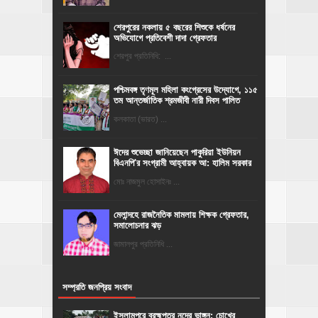
শেরপুরের নকলায় ৫ বছরের শিশুকে ধর্ষনের
অভিযোগে প্রতিবেশী দাদা গ্রেফতার
শেরপুর প্রতিনিধি: ...
পশ্চিমবঙ্গ তৃণমূল মহিলা কংগ্রেসের উদ্যোগে, ১১৫
তম আন্তর্জাতিক শ্রমজীবী নারী দিবস পালিত
কলকাতা (ভারত) ...
ঈদের শুভেচ্ছা জানিয়েছেন পাকুরিয়া ইউনিয়ন
বিএনপি'র সংগ্রামী আহ্বায়ক আ: হালিম সরকার
মোঃ নাজমুল হোসাইনঃ ...
মেলান্দহে রাজনৈতিক মামলায় শিক্ষক গ্রেফতার,
সমালোচনার ঝড়
জামালপুর প্রতিনিধি ...
সম্প্রতি জনপ্রিয় সংবাদ
ইসলামপুরে ব্রহ্মপুত্র নদের ভাঙ্গন; চোখের