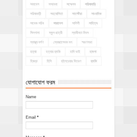
সমাবেশ
সম্মাননা
সম্মেলন
সরিষাবাড়ি
সরিষাবাড়ী
সহযোগিতা
সাতক্ষীরা
সাংবাদিক
সাবেক সচিব
সারাদেশ
সালিশী
সাহিত্য
সিলগালা
স্কুল ছাত্রী
স্বাধীনতা দিবস
স্বাস্থ্য দর্পণ
স্বেচ্ছাসেবক দল
স্মরণসভা
হত্যা
হত্যার হুমকি
হাদি ভাই
হামলা
হিজড়া
হিলি
হুইলচেয়ার বিতরণ
হুমকি
যোগাযোগ ফরম
Name
Email
*