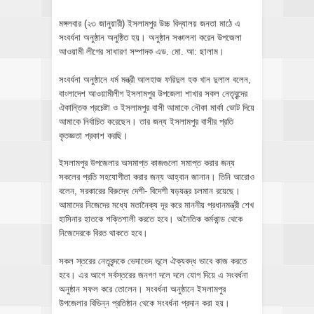
মঙ্গলবার (২৩ জানুয়ারী) ইসলামপুর উচ্চ বিদ্যালয় জনতা মাঠে এ
সংবর্ধনা অনুষ্ঠান অনুষ্ঠিত হয়। অনুষ্ঠান সঞ্চালনা করেন উপজেলা
আওয়ামী লীগের সাধারণ সম্পাদক এড. মো. আ: ছালাম।
সংবর্ধনা অনুষ্ঠানে ধর্ম মন্ত্রী আলহাজ ফরিদুল হক খান দুলাল বলেন,
বাংলাদেশ আওয়ামীলীগ ইসলামপুর উপজেলা শাখার সকল নেতৃবৃন্দের
ঐকান্তিক প্রচেষ্টা ও ইসলামপুর বাসী আমাকে নৌকা মার্কা ভোট দিয়ে
আমাকে নির্বাচিত করেছেন। তার জন্য ইসলামপুর বাসীর প্রতি
কৃতজ্ঞতা প্রকাশ করছি।
ইসলামপুর উপজেলার অসমাপ্ত কাজগুলো সমাপ্ত করার জন্য
সকলের প্রতি সহযোগীতা করার জন্য আহ্বান জানান। তিনি আরোও
বলেন, সরকারের বিরুদ্ধে দেশী- বিদেশী ষড়যন্ত্র চলমান রয়েছে।
আমাদের নিজেদের মধ্যে মতানৈক্য দূর করে মাননীয় প্রধানমন্ত্রী শেখ
হাসিনার হাতকে শক্তিশালী করতে হবে। অনৈতিক কর্মকান্ড থেকে
নিজেদেরকে বিরত থাকতে হবে।
সকল স্তরের নেতৃবৃন্দকে ভেদাভেদ ভূলে ঐক্যবদ্ধ ভাবে কাজ করতে
হবে। এর আগে সর্বস্তরের জনগণ দলে দলে যোগ দিয়ে এ সংবর্ধনা
অনুষ্ঠান সফল করে তোলেন। সংবর্ধনা অনুষ্ঠানে ইসলামপুর
উপজেলার বিভিন্ন প্রতিষ্ঠান থেকে সংবর্ধনা প্রদান করা হয়।