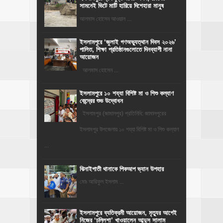
সামনেই ভিটে মাটি হারিয়ে দিশেহারা মানুষ
আলমাস হোসেন আওয়াল ...
‎ইসলামপুরে ‘জুলাই গণঅভ্যুত্থান দিবস ২০২৬’
পালিত, শিক্ষা প্রতিষ্ঠানগুলোতে দিনব্যাপী নানা
আয়োজন
‎​আলমাস হোসেন ...
ইসলামপুরে ১০ শয্যা বিশিষ্ট মা ও শিশু কল্যাণ
কেন্দ্রের শুভ উদ্বোধন
ইসলামপুর (জামালপুর) প্রতিনিধি: জামালপুরের
ইসলামপুর উপজেলায় ১০ শয্যা বিশিষ্ট মা ও শিশু কল্যাণ
...
ঝিনাইগাতী থানাকে পিকআপ ভ্যান উপহার
মোঃ আরিফুল ইসলাম ...
‎ইসলামপুরে ব্যতিক্রমী আয়োজন, মৃত্যুর আগেই
নিজের ‘চল্লিশা’ খাওয়ালেন আব্দুস সালাম