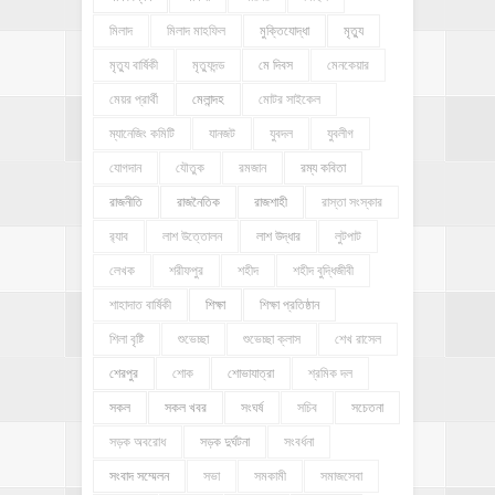
মিলাদ
মিলাদ মাহফিল
মুক্তিযোদ্ধা
মৃত্যু
মৃত্যু বার্ষিকী
মৃত্যুদন্ড
মে দিবস
মেনকেয়ার
মেয়র প্রার্থী
মেলান্দহ
মোটর সাইকেল
ম্যানেজিং কমিটি
যানজট
যুবদল
যুবলীগ
যোগদান
যৌতুক
রমজান
রম্য কবিতা
রাজনীতি
রাজনৈতিক
রাজশাহী
রাস্তা সংস্কার
র‍্যাব
লাশ উত্তোলন
লাশ উদ্ধার
লুটপাট
লেখক
শরীফপুর
শহীদ
শহীদ বুদ্ধিজীবী
শাহাদাত বার্ষিকী
শিক্ষা
শিক্ষা প্রতিষ্ঠান
শিলা বৃষ্টি
শুভেচ্ছা
শুভেচ্ছা ক্লাস
শেখ রাসেল
শেরপুর
শোক
শোভাযাত্রা
শ্রমিক দল
সকল
সকল খবর
সংঘর্ষ
সচিব
সচেতনা
সড়ক অবরোধ
সড়ক দুর্ঘটনা
সংবর্ধনা
সংবাদ সম্মেলন
সভা
সমকামী
সমাজসেবা