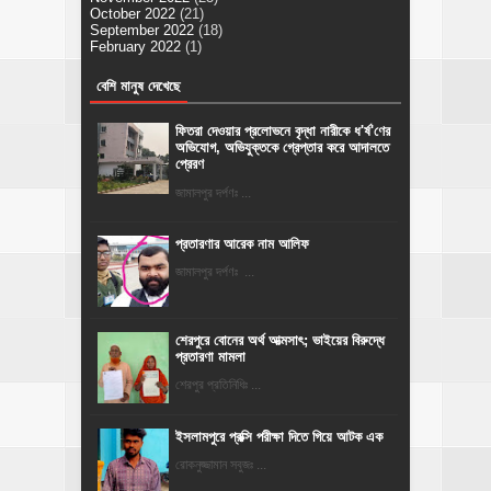
October 2022
(21)
September 2022
(18)
February 2022
(1)
বেশি মানুষ দেখেছে
ফিতরা দেওয়ার প্রলোভনে বৃদ্ধা নারীকে ধ'র্ষ'ণের
অভিযোগ, অভিযুক্তকে গ্রেপ্তার করে আদালতে
প্রেরণ
জামালপুর দর্পণঃ ...
প্রতারণার আরেক নাম আলিফ
জামালপুর দর্পণঃ ...
শেরপুরে বোনের অর্থ আত্মসাৎ; ভাইয়ের বিরুদ্ধে
প্রতারণা মামলা
শেরপুর প্রতিনিধিঃ ...
ইসলামপুরে প্রক্সি পরীক্ষা দিতে গিয়ে আটক এক
রোকনুজ্জামান সবুজঃ ...