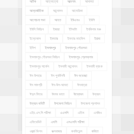
আটক
আত্নহত্যা
আত্মসাৎ
আদালত
আন্তর্জাতিক
আন্দোলন
আমেরিকা
আলোচনা সভা
আহত
ইউএনও
ইউপি
ইউপি নির্বাচন
ইজারা
ইটভাটা
ইনকিলাব মঞ্চ
ইন্তেকাল
ইফতার
ইফতার মাহফিল
ইয়াবা
ইলিশ
ইসলামপুর
ইসলামপুর পৌরসভা
ইসলামপুর পৌরসভা নির্বাচন
ইসলামপুর প্রেসক্লাব
ইসলামপুর সার্কেল
ইসলামী আন্দোলন
ইসলামী ব্যাংক
ঈদ উপহার
ঈদ পুনর্মিলনী
ঈদ শুভেচ্ছা
ঈদ সামগ্রী
ঈদ-উল-আযহা
ঈদযাত্রা
ঈদুল ফিতর
উৎসব ভাতা
উদ্বোধন
উন্নয়ন
উন্নয়ন কমিটি
উপজেলা নির্বাচন
উপজেলা প্রশাসন
এইচ.এস.সি পরীক্ষা
এএসপি
এতিম
এনজিও
এফিডেভিট
এমপি
এসএসসি পরীক্ষা
ওয়ার্ল্ড ভিশন
কক্সবাজার
কনফিডেন্স
কবিতা