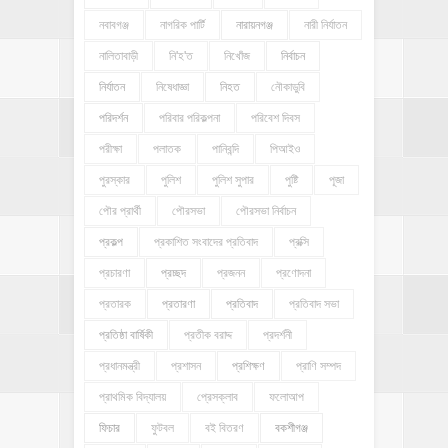
নবাবগঞ্জ
নাগরিক পার্টি
নারায়নগঞ্জ
নারী নির্যাতন
নালিতাবাড়ী
নি'হ'ত
নিখোঁজ
নির্বাচন
নির্যাতন
নিষেধাজ্ঞা
নিহত
নৌকাডুবি
পরিদর্শন
পরিবার পরিকল্পনা
পরিবেশ দিবস
পরীক্ষা
পলাতক
পানিবন্দি
পিআইও
পুরস্কার
পুলিশ
পুলিশ সুপার
পুষ্টি
পূজা
পৌর প্রার্থী
পৌরসভা
পৌরসভা নির্বাচন
প্রকল্প
প্রকাশিত সংবাদের প্রতিবাদ
প্রক্সি
প্রচারণা
প্রচ্ছদ
প্রজনন
প্রণোদনা
প্রতারক
প্রতারণা
প্রতিবাদ
প্রতিবাদ সভা
প্রতিষ্ঠা বার্ষিকী
প্রতীক বরাদ্দ
প্রদর্শনী
প্রধানমন্ত্রী
প্রশাসন
প্রশিক্ষণ
প্রাণি সম্পদ
প্রাথমিক বিদ্যালয়
প্রেসক্লাব
ফলোআপ
ফিচার
ফুটবল
বই বিতরণ
বকশীগঞ্জ