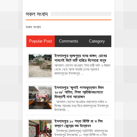
সকল সংবাদ
সকল সংবাদ
Popular Post
Comments
Category
ইসলামপুরে ব্রহ্মপুত্র নদের ভাঙ্গন; চোখের
সামনেই ভিটে মাটি হারিয়ে দিশেহারা মানুষ
আলমাস হোসেন আওয়াল: টানা ভারী বর্ষণ ও উজান
থেকে নেমে আসা পাহাড়ি ঢলের প্রভাবে
জামালপুরের ইসলামপুর ...
‎ইসলামপুরে ‘জুলাই গণঅভ্যুত্থান দিবস
২০২৬’ পালিত, শিক্ষা প্রতিষ্ঠানগুলোতে
দিনব্যাপী নানা আয়োজন
‎​আলমাস হোসেন আওয়ালঃ‎ ‎​যথাযোগ্য মর্যাদা ও
বিনম্র শ্রদ্ধার মধ্য দিয়ে জামালপুরের ইসলামপুর
উপজেলার ...
ইসলামপুরে ১০ শয্যা বিশিষ্ট মা ও শিশু
কল্যাণ কেন্দ্রের শুভ উদ্বোধন
ইসলামপুর (জামালপুর) প্রতিনিধি: জামালপুরের
ইসলামপুর উপজেলায় ১০ শয্যা বিশিষ্ট মা ও শিশু