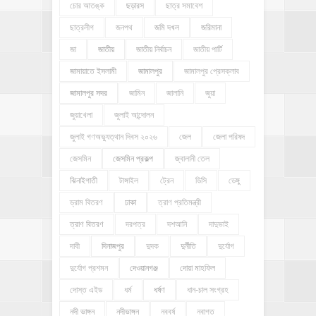
চোর আতঙ্ক
ছড়ারস
ছাত্র সমাবেশ
ছাত্রলীগ
জনপথ
জমি দখল
জরিমানা
জা
জাতীয়
জাতীয় নির্বাচন
জাতীয় পার্টি
জামায়াতে ইসলামী
জামালপুর
জামালপুর প্রেসক্লাব
জামালপুর সদর
জামিন
জালানি
জুয়া
জুয়াখেলা
জুলাই আন্দোলন
জুলাই গণঅভ্যুত্থান দিবস ২০২৬
জেল
জেলা পরিষদ
জেসমিন
জেসমিন প্রকল্প
জ্বালানী তেল
ঝিনাইগাতী
টাঙ্গাইল
ট্রেন
ডিসি
ডেঙ্গু
ড্রাম বিতরণ
ঢাকা
ত্রাণ প্রতিমন্ত্রী
ত্রাণ বিতরণ
দরপত্র
দশআনি
দাদুভাই
দাবী
দিনাজপুর
দুদক
দুর্নীতি
দুর্যোগ
দুর্যোগ প্রশমন
দেওয়ানগঞ্জ
দোয়া মাহফিল
দোস্ত এইড
ধর্ম
ধর্ষণ
ধান-চাল সংগ্রহ
নদী ভাঙ্গন
নদীভাঙ্গন
নববর্ষ
নবাগত