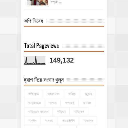
কল্যাণ ...
কপি নিষেধ
Total Pageviews
149,132
ট্যাগ দিয়ে সংবাদ খুজুন
অগ্নিকান্ড
অজ্ঞাত লাশ
অনিয়ম
অনুদান
অন্তঃসত্ত্বা
অপচয়
অপহরণ
অবরোধ
অভিভাবক সমাবেশ
অভিযান
অভিযোগ
অশ্লীল
অসহায়
আওয়ামীলীগ
আক্রমন