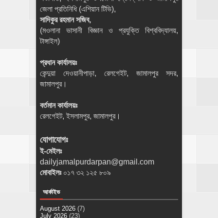
জেলা প্রতিনিধি (এশিয়ান টিভি),
সাদিকুর রহমান সজিব,
(মওলানা ভাসানী বিজ্ঞান ও প্রযুক্তি বিশ্ববিদ্যালয়,
টাঙ্গাইল)
প্রধান কার্যালয়ঃ
কেন্দুয়া দেওয়ানীপাড়া, রেলগেইট, জামালপুর সদর,
জামালপুর।
বর্তমান কার্যালয়ঃ
রেলগেইট, ইসলামপুর, জামালপুর।
যোগাযোগঃ
ই-মেইলঃ
dailyjamalpurdarpan@gmail.com
মোবাইলঃ
০১৭ ৩২ ১২৫ ৮০৯
আর্কাইভ
August 2026
(7)
July 2026
(23)