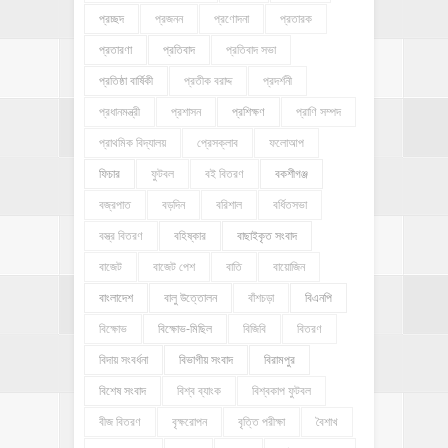
প্রচ্ছদ
প্রজনন
প্রণোদনা
প্রতারক
প্রতারণা
প্রতিবাদ
প্রতিবাদ সভা
প্রতিষ্ঠা বার্ষিকী
প্রতীক বরাদ্দ
প্রদর্শনী
প্রধানমন্ত্রী
প্রশাসন
প্রশিক্ষণ
প্রাণি সম্পদ
প্রাথমিক বিদ্যালয়
প্রেসক্লাব
ফলোআপ
ফিচার
ফুটবল
বই বিতরণ
বকশীগঞ্জ
বজ্রপাত
বড়দিন
বরিশাল
বর্ধিতসভা
বস্ত্র বিতরণ
বহিষ্কার
বাছাইকৃত সংবাদ
বাজেট
বাজেট পেশ
বাতি
বায়োজিন
বাংলাদেশ
বালু উত্তোলন
বাঁশচড়া
বিএনপি
বিক্ষোভ
বিক্ষোভ-মিছিল
বিজিবি
বিতরণ
বিদায় সংবর্ধনা
বিভাগীয় সংবাদ
বিরামপুর
বিশেষ সংবাদ
বিশ্ব ব্যাংক
বিশ্বকাপ ফুটবল
বীজ বিতরণ
বৃক্ষরোপন
বৃত্তি পরীক্ষা
বৈশাখ