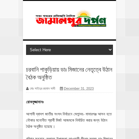
চরবানি পাকুড়িয়ায় ডাঃ মিজানের নেতৃত্বে উঠান
বৈঠক অনুষ্ঠিত
মোঃ সাইদুর রহমান সাদী
December 31, 2023
রোকনুজ্জামানঃ
আগামী দ্বাদশ জাতীয় সংসদ নির্বাচনে মেলান্দহ- মাদারগঞ্জ আসন হতে
নৌকার মনোনীত প্রার্থী মির্জা আজমকে নির্বাচিত করার জন্য উঠান
বৈঠক অনুষ্ঠিত হয়েছে।
রবিবার সন্ধ্যায় মেলান্দহ উপজেলা আওয়ামী লীগের সদস্য ডাঃ মিজানুর