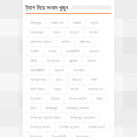
ট্যাগ দিয়ে সংবাদ খুজুন
অগ্নিকান্ড
অজ্ঞাত লাশ
অনিয়ম
অনুদান
অন্তঃসত্ত্বা
অপচয়
অপহরণ
অবরোধ
অভিভাবক সমাবেশ
অভিযান
অভিযোগ
অশ্লীল
অসহায়
আওয়ামীলীগ
আক্রমন
আটক
আত্নহত্যা
আত্মসাৎ
আদালত
আন্তর্জাতিক
আন্দোলন
আমেরিকা
আলোচনা সভা
আহত
ইউএনও
ইউপি
ইউপি নির্বাচন
ইজারা
ইটভাটা
ইনকিলাব মঞ্চ
ইন্তেকাল
ইফতার
ইফতার মাহফিল
ইয়াবা
ইলিশ
ইসলামপুর
ইসলামপুর পৌরসভা
ইসলামপুর পৌরসভা নির্বাচন
ইসলামপুর প্রেসক্লাব
ইসলামপুর সার্কেল
ইসলামী আন্দোলন
ইসলামী ব্যাংক
ঈদ উপহার
ঈদ পুনর্মিলনী
ঈদ শুভেচ্ছা