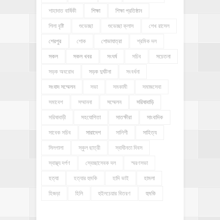
শাহাদাত বার্ষিকী
শিক্ষা
শিক্ষা প্রতিষ্ঠান
শিলা বৃষ্টি
শুভেচ্ছা
শুভেচ্ছা ক্লাস
শেখ রাসেল
শেরপুর
শোক
শোভাযাত্রা
শ্রমিক দল
সকল
সকল খবর
সংঘর্ষ
সচিব
সচেতনা
সড়ক অবরোধ
সড়ক দুর্ঘটনা
সংবর্ধনা
সংবাদ সম্মেলন
সভা
সমকামী
সমাজসেবা
সমাবেশ
সম্মাননা
সম্মেলন
সরিষাবাড়ি
সরিষাবাড়ী
সহযোগিতা
সাতক্ষীরা
সাংবাদিক
সাবেক সচিব
সারাদেশ
সালিশী
সাহিত্য
সিলগালা
স্কুল ছাত্রী
স্বাধীনতা দিবস
স্বাস্থ্য দর্পণ
স্বেচ্ছাসেবক দল
স্মরণসভা
হত্যা
হত্যার হুমকি
হাদি ভাই
হামলা
হিজড়া
হিলি
হুইলচেয়ার বিতরণ
হুমকি