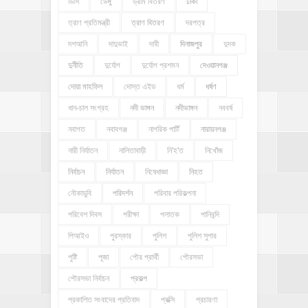
ডিসি
ডেঙ্গু
ড্রাম বিতরণ
ঢাকা
ত্রাণ প্রতিমন্ত্রী
ত্রাণ বিতরণ
দরপত্র
দশআনি
দাদুভাই
দাবী
দিনাজপুর
দুদক
দুর্নীতি
দুর্যোগ
দুর্যোগ প্রশমন
দেওয়ানগঞ্জ
দোয়া মাহফিল
দোস্ত এইড
ধর্ম
ধর্ষণ
ধান-চাল সংগ্রহ
নদী ভাঙ্গন
নদীভাঙ্গন
নববর্ষ
নবাগত
নবাবগঞ্জ
নাগরিক পার্টি
নারায়নগঞ্জ
নারী নির্যাতন
নালিতাবাড়ী
নি'হ'ত
নিখোঁজ
নির্বাচন
নির্যাতন
নিষেধাজ্ঞা
নিহত
নৌকাডুবি
পরিদর্শন
পরিবার পরিকল্পনা
পরিবেশ দিবস
পরীক্ষা
পলাতক
পানিবন্দি
পিআইও
পুরস্কার
পুলিশ
পুলিশ সুপার
পুষ্টি
পূজা
পৌর প্রার্থী
পৌরসভা
পৌরসভা নির্বাচন
প্রকল্প
প্রকাশিত সংবাদের প্রতিবাদ
প্রক্সি
প্রচারণা