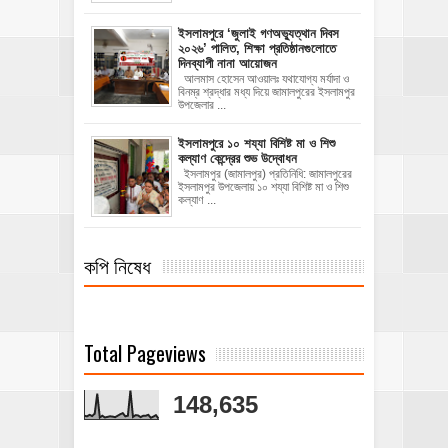
‎ইসলামপুরে ‘জুলাই গণঅভ্যুত্থান দিবস
২০২৬’ পালিত, শিক্ষা প্রতিষ্ঠানগুলোতে
দিনব্যাপী নানা আয়োজন
‎​আলমাস হোসেন আওয়ালঃ‎ ‎​যথাযোগ্য মর্যাদা ও
বিনম্র শ্রদ্ধার মধ্য দিয়ে জামালপুরের ইসলামপুর
উপজেলার ...
ইসলামপুরে ১০ শয্যা বিশিষ্ট মা ও শিশু
কল্যাণ কেন্দ্রের শুভ উদ্বোধন
ইসলামপুর (জামালপুর) প্রতিনিধি: জামালপুরের
ইসলামপুর উপজেলায় ১০ শয্যা বিশিষ্ট মা ও শিশু
কল্যাণ ...
কপি নিষেধ
Total Pageviews
148,635