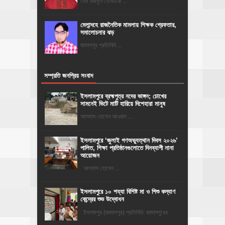
মোঃ নাজমুল হোসাইনঃ ...
মেলান্দহে রাজনৈতিক মামলায় শিক্ষক গ্রেফতার,
সমালোচনার ঝড়
জামালপুর প্রতিনিধি ...
সম্প্রতি জনপ্রিয় সংবাদ
ইসলামপুরে ব্রহ্মপুত্র নদের ভাঙ্গন; চোখের
সামনেই ভিটে মাটি হারিয়ে দিশেহারা মানুষ
আলমাস হোসেন আওয়াল ...
‎ইসলামপুরে ‘জুলাই গণঅভ্যুত্থান দিবস ২০২৬’
পালিত, শিক্ষা প্রতিষ্ঠানগুলোতে দিনব্যাপী নানা
আয়োজন
‎​আলমাস হোসেন ...
ইসলামপুরে ১০ শয্যা বিশিষ্ট মা ও শিশু কল্যাণ
কেন্দ্রের শুভ উদ্বোধন
ইসলামপুর (জামালপুর) প্রতিনিধি: জামালপুরের