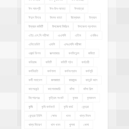
ঈদ সামগ্রী
ঈদ-উল-আযহা
ঈদযাত্রা
ঈদুল ফিতর
উৎসব ভাতা
উদ্বোধন
উন্নয়ন
উন্নয়ন কমিটি
উপজেলা নির্বাচন
উপজেলা প্রশাসন
এইচ.এস.সি পরীক্ষা
এএসপি
এতিম
এনজিও
এফিডেভিট
এমপি
এসএসসি পরীক্ষা
ওয়ার্ল্ড ভিশন
কক্সবাজার
কনফিডেন্স
কবিতা
কবিরাজ
কমিটি
কমিটি গঠন
কর্মচারী
কর্মবিরতি
কর্মশালা
কর্মসংস্থান
কর্মসূচি
কর্মী সমাবেশ
কলকাতা
কারাদন্ড
কারেন্ট জাল
কালেরকন্ঠ
কালোবাজারি
কাঁসা
কাঁসা শিল্প
কিশোরগঞ্জ
কৃত্রিম সংকট
কৃষক
কৃষকদল
কৃষি
কৃষি কর্মকর্তা
কৃষি কার্ড
কেন্দুয়া
কেন্দুয়া ইউপি
ক্ষোভ
খনন
খাদ্য দিবস
খাদ্য বিতরণ
খাল খনন
খুলনা
খেলা