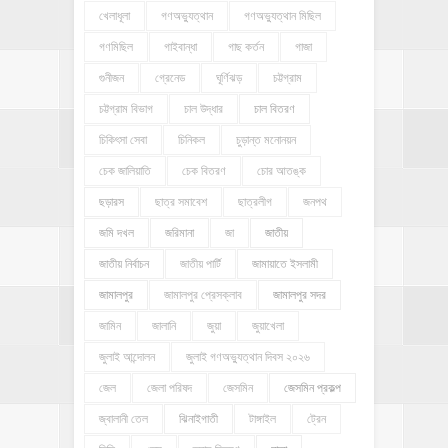
খেলাধূলা
গণঅভ্যুত্থান
গণঅভ্যুত্থান মিছিল
গণমিছিল
গাইবান্ধা
গাছ কর্তন
গাজা
গুনীজন
গ্রেনেড
ঘূর্ণিঝড়
চট্টগ্রাম
চট্টগ্রাম বিভাগ
চাল উদ্ধার
চাল বিতরণ
চিকিৎসা সেবা
চিনিকল
চুড়ান্ত মনোনয়ন
চেক জালিয়াতি
চেক বিতরণ
চোর আতঙ্ক
ছড়ারস
ছাত্র সমাবেশ
ছাত্রলীগ
জনপথ
জমি দখল
জরিমানা
জা
জাতীয়
জাতীয় নির্বাচন
জাতীয় পার্টি
জামায়াতে ইসলামী
জামালপুর
জামালপুর প্রেসক্লাব
জামালপুর সদর
জামিন
জালানি
জুয়া
জুয়াখেলা
জুলাই আন্দোলন
জুলাই গণঅভ্যুত্থান দিবস ২০২৬
জেল
জেলা পরিষদ
জেসমিন
জেসমিন প্রকল্প
জ্বালানী তেল
ঝিনাইগাতী
টাঙ্গাইল
ট্রেন