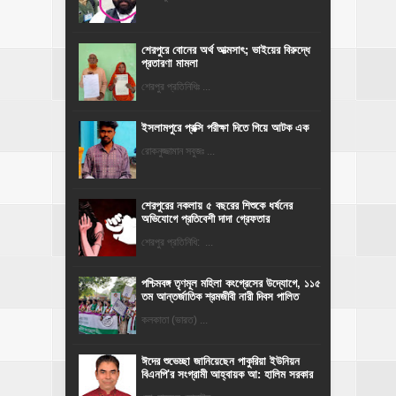
শেরপুরে বোনের অর্থ আত্মসাৎ; ভাইয়ের বিরুদ্ধে
প্রতারণা মামলা
শেরপুর প্রতিনিধিঃ ...
ইসলামপুরে প্রক্সি পরীক্ষা দিতে গিয়ে আটক এক
রোকনুজ্জামান সবুজঃ ...
শেরপুরের নকলায় ৫ বছরের শিশুকে ধর্ষনের
অভিযোগে প্রতিবেশী দাদা গ্রেফতার
শেরপুর প্রতিনিধি: ...
পশ্চিমবঙ্গ তৃণমূল মহিলা কংগ্রেসের উদ্যোগে, ১১৫
তম আন্তর্জাতিক শ্রমজীবী নারী দিবস পালিত
কলকাতা (ভারত) ...
ঈদের শুভেচ্ছা জানিয়েছেন পাকুরিয়া ইউনিয়ন
বিএনপি'র সংগ্রামী আহ্বায়ক আ: হালিম সরকার