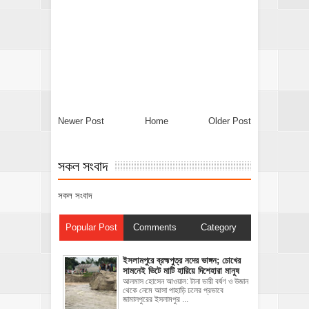
Newer Post
Home
Older Post
সকল সংবাদ
সকল সংবাদ
Popular Post
Comments
Category
ইসলামপুরে ব্রহ্মপুত্র নদের ভাঙ্গন; চোখের
সামনেই ভিটে মাটি হারিয়ে দিশেহারা মানুষ
আলমাস হোসেন আওয়াল: টানা ভারী বর্ষণ ও উজান
থেকে নেমে আসা পাহাড়ি ঢলের প্রভাবে
জামালপুরের ইসলামপুর ...