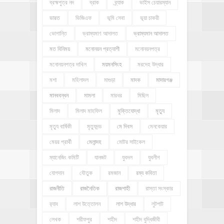
ব্রহ্মপুত্র নদ
ব্রাক
ব্র্যাক
ভাইস চেয়ারম্যান
ভারত
ভিজিএফ
ভূমি সেবা
ভূয়া চাকরী
ভোগান্তি
ভ্রাম্যমাণ আদালত
ভ্রাম্যমান আদালত
মত বিনিময়
মনোনয়ন প্রত্যাশী
মনোনয়নপত্র
মনোনয়নপত্র দাখিল
ময়মনসিংহ
মরদেহ উদ্ধার
মশা
মহিলাদল
মাগুড়া
মাদক
মাদারগঞ্জ
মানববন্ধন
মামলা
মারধর
মিছিল
মিলাদ
মিলাদ মাহফিল
মুক্তিযোদ্ধা
মৃত্যু
মৃত্যু বার্ষিকী
মৃত্যুদন্ড
মে দিবস
মেনকেয়ার
মেয়র প্রার্থী
মেলান্দহ
মোটর সাইকেল
ম্যানেজিং কমিটি
যানজট
যুবদল
যুবলীগ
যোগদান
যৌতুক
রমজান
রম্য কবিতা
রাজনীতি
রাজনৈতিক
রাজশাহী
রাস্তা সংস্কার
র‍্যাব
লাশ উত্তোলন
লাশ উদ্ধার
লুটপাট
লেখক
শরীফপুর
শহীদ
শহীদ বুদ্ধিজীবী