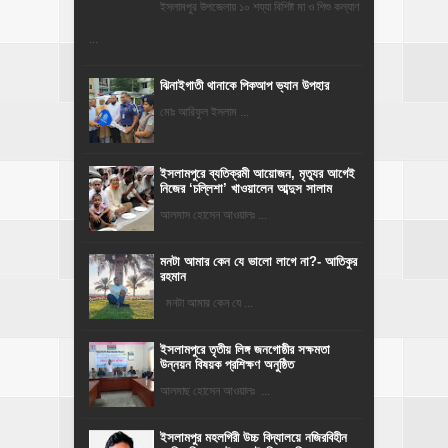
ইসলামপুর উপজেলায় ১০ শয্যা বিশিষ্ট মা ও শিশু কল্যাণ
...
ঝিনাইগাতী থানাকে পিকআপ ভ্যান উপহার
মোঃ আরিফুল ইসলাম ...
‎ইসলামপুরে ব্যতিক্রমী আয়োজন, মৃত্যুর আগেই
নিজের ‘চল্লিশা’ খাওয়ালেন আব্দুস সালাম
আলমাস হোসেন আওয়ালঃ ...
মনটা আমার কেন যে ভালো লাগে না?- আতিকুর
রহমান
মনটা আমার কেন যে ...
ইসলামপুরে তৃতীয় লিঙ্গ জনগোষ্ঠীর সক্ষমতা
উন্নয়ন বিষয়ক প্রশিক্ষণ অনুষ্ঠিত
আলমাছ হোসেন আওয়ালঃ ...
​ইসলামপুর মহলগিরী উচ্চ বিদ্যালয়ে নজিরবিহীন