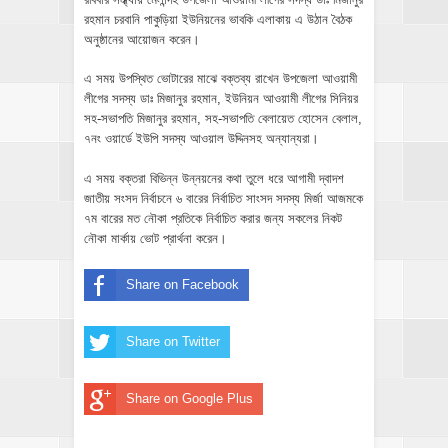
রহমান চরবানি পাকুড়িয়া ইউনিয়নের ভাবকি এলাকায় এ উঠান বৈঠক
অনুষ্ঠানের আয়োজন করেন।
এ সময় উপস্থিত ভোটারের মাঝে বক্তব্য রাখেন উপজেলা আওয়ামী
লীগের সদস্য ডাঃ মিজানুর রহমান, ইউনিয়ন আওয়ামী লীগের সিনিয়র
সহ-সভাপতি মিজানুর রহমান, সহ-সভাপতি বেলায়েত হোসেন বেলাল,
৭নং ওয়ার্ডে ইউপি সদস্য আওয়াল উদ্দিনসহ অন্যান্যরা।
এ সময় বক্তরা বিভিন্ন উন্নয়নের কথা তুলে ধরে আগামী দ্বাদশ
জাতীয় সংসদ নির্বাচনে ৬ বারের নির্বাচিত সাংসদ সদস্য মির্জা আজমকে
৭ম বারের মত নৌকা প্রতিকে নির্বাচিত করার জন্য সকলের নিকট
নৌকা মার্কায় ভোট প্রার্থনা করেন।
Share on Facebook
Share on Twitter
Share on Google Plus