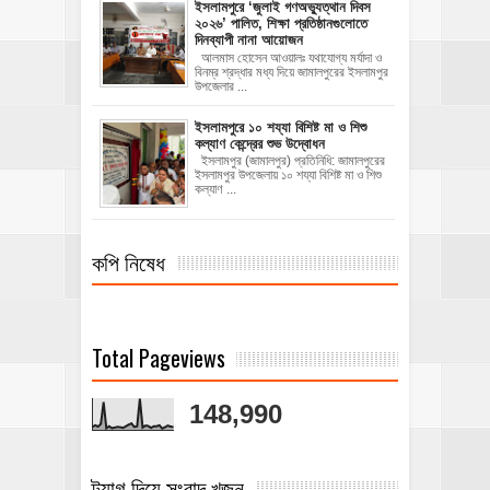
‎ইসলামপুরে ‘জুলাই গণঅভ্যুত্থান দিবস
২০২৬’ পালিত, শিক্ষা প্রতিষ্ঠানগুলোতে
দিনব্যাপী নানা আয়োজন
‎​আলমাস হোসেন আওয়ালঃ‎ ‎​যথাযোগ্য মর্যাদা ও
বিনম্র শ্রদ্ধার মধ্য দিয়ে জামালপুরের ইসলামপুর
উপজেলার ...
ইসলামপুরে ১০ শয্যা বিশিষ্ট মা ও শিশু
কল্যাণ কেন্দ্রের শুভ উদ্বোধন
ইসলামপুর (জামালপুর) প্রতিনিধি: জামালপুরের
ইসলামপুর উপজেলায় ১০ শয্যা বিশিষ্ট মা ও শিশু
কল্যাণ ...
কপি নিষেধ
Total Pageviews
148,990
ট্যাগ দিয়ে সংবাদ খুজুন