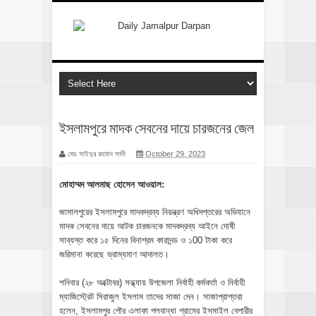
ইসলামপুরে মাদক সেবনের দায়ে চারজনের জেল
মোঃ সাইদুর রহমান সাদী
October 29, 2023
মোহাম্মদ আলমাছ হোসেন আওয়াল:
জামালপুরের ইসলামপুরে মাদকদ্রব্য নিয়ন্ত্রণ অধিদপ্তরের অভিযানে
মাদক সেবনের দায়ে আটক চারজনকে মাদকদ্রব্য আইনে দোষী
সাব্যস্ত করে ১৫ দিনের বিনাশ্রম কারাদন্ড ও ১00 টাকা করে
জরিমানা করেছে ভ্রাম্যমাণ আদালত।
শনিবার (২৮ অক্টোবর) সন্ধ্যায় উপজেলা নির্বাহী কর্মকর্তা ও নির্বাহী
ম্যাজিস্ট্রেট সিরাজুল ইসলাম তাদের সাজা দেন। সাজাপ্রাপ্তরা
হলেন, ইসলামপুর পৌর এলাকা পলবান্ধা গ্রামের ইসমাইল বেপারীর