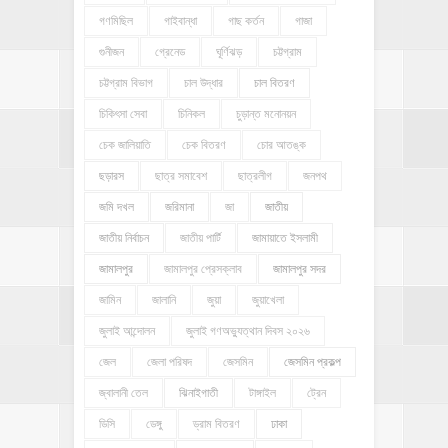
গণমিছিল
গাইবান্ধা
গাছ কর্তন
গাজা
গুনীজন
গ্রেনেড
ঘূর্ণিঝড়
চট্টগ্রাম
চট্টগ্রাম বিভাগ
চাল উদ্ধার
চাল বিতরণ
চিকিৎসা সেবা
চিনিকল
চুড়ান্ত মনোনয়ন
চেক জালিয়াতি
চেক বিতরণ
চোর আতঙ্ক
ছড়ারস
ছাত্র সমাবেশ
ছাত্রলীগ
জনপথ
জমি দখল
জরিমানা
জা
জাতীয়
জাতীয় নির্বাচন
জাতীয় পার্টি
জামায়াতে ইসলামী
জামালপুর
জামালপুর প্রেসক্লাব
জামালপুর সদর
জামিন
জালানি
জুয়া
জুয়াখেলা
জুলাই আন্দোলন
জুলাই গণঅভ্যুত্থান দিবস ২০২৬
জেল
জেলা পরিষদ
জেসমিন
জেসমিন প্রকল্প
জ্বালানী তেল
ঝিনাইগাতী
টাঙ্গাইল
ট্রেন
ডিসি
ডেঙ্গু
ড্রাম বিতরণ
ঢাকা