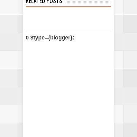
RELATED POSTS
0 $type={blogger}: