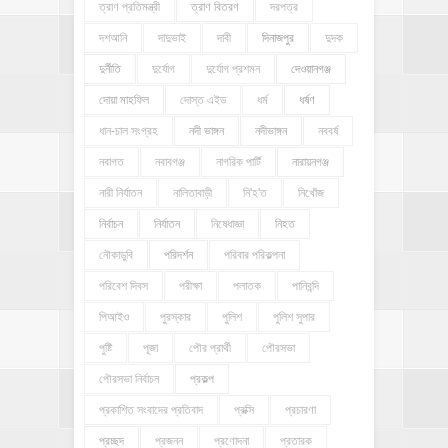
ত্রাণ প্রতিমন্ত্রী
ত্রাণ বিতরণ
দরপত্র
দশআনি
দাদুভাই
দাবী
দিনাজপুর
দুদক
দুর্নীতি
দুর্যোগ
দুর্যোগ প্রশমন
দেওয়ানগঞ্জ
দোয়া মাহফিল
দোস্ত এইড
ধর্ম
ধর্ষণ
ধান-চাল সংগ্রহ
নদী ভাঙ্গন
নদীভাঙ্গন
নববর্ষ
নবাগত
নবাবগঞ্জ
নাগরিক পার্টি
নারায়নগঞ্জ
নারী নির্যাতন
নালিতাবাড়ী
নি'হ'ত
নিখোঁজ
নির্বাচন
নির্যাতন
নিষেধাজ্ঞা
নিহত
নৌকাডুবি
পরিদর্শন
পরিবার পরিকল্পনা
পরিবেশ দিবস
পরীক্ষা
পলাতক
পানিবন্দি
পিআইও
পুরস্কার
পুলিশ
পুলিশ সুপার
পুষ্টি
পূজা
পৌর প্রার্থী
পৌরসভা
পৌরসভা নির্বাচন
প্রকল্প
প্রকাশিত সংবাদের প্রতিবাদ
প্রক্সি
প্রচারণা
প্রচ্ছদ
প্রজনন
প্রণোদনা
প্রতারক