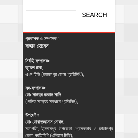
প্রকাশক ও সম্পাদক :
সাদ্দাম হোসেন
নির্বাহী সম্পাদকঃ
জুয়েল রানা,
এখন টিভি (জামালপুর জেলা প্রতিনিধি),
সহ-সম্পাদকঃ
মোঃ সাইদুর রহমান সাদি
(দৈনিক সত্যের সন্ধানে প্রতিদিন),
উপদেষ্টাঃ
মোঃ মোরাদুজ্জামান মোরাদ,
সভাপতি, ইসলামপুর উপজেলা প্রেসক্লাব ও জামালপুর
জেলা প্রতিনিধি (এশিয়ান টিভি),