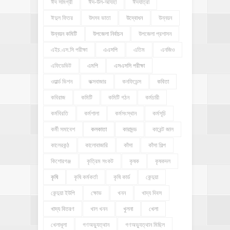
ঈদ সামগ্রী
ঈদ-উল-আযহা
ঈদযাত্রা
ঈদুল ফিতর
উৎসব ভাতা
উদ্বোধন
উন্নয়ন
উন্নয়ন কমিটি
উপজেলা নির্বাচন
উপজেলা প্রশাসন
এইচ.এস.সি পরীক্ষা
এএসপি
এতিম
এনজিও
এফিডেভিট
এমপি
এসএসসি পরীক্ষা
ওয়ার্ল্ড ভিশন
কক্সবাজার
কনফিডেন্স
কবিতা
কবিরাজ
কমিটি
কমিটি গঠন
কর্মচারী
কর্মবিরতি
কর্মশালা
কর্মসংস্থান
কর্মসূচি
কর্মী সমাবেশ
কলকাতা
কারাদন্ড
কারেন্ট জাল
কালেরকন্ঠ
কালোবাজারি
কাঁসা
কাঁসা শিল্প
কিশোরগঞ্জ
কৃত্রিম সংকট
কৃষক
কৃষকদল
কৃষি
কৃষি কর্মকর্তা
কৃষি কার্ড
কেন্দুয়া
কেন্দুয়া ইউপি
ক্ষোভ
খনন
খাদ্য দিবস
খাদ্য বিতরণ
খাল খনন
খুলনা
খেলা
খেলাধূলা
গণঅভ্যুত্থান
গণঅভ্যুত্থান মিছিল