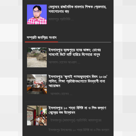
মেলান্দহে রাজনৈতিক মামলায় শিক্ষক গ্রেফতার,
সমালোচনার ঝড়
জামালপুর প্রতিনিধি ...
সম্প্রতি জনপ্রিয় সংবাদ
ইসলামপুরে ব্রহ্মপুত্র নদের ভাঙ্গন; চোখের
সামনেই ভিটে মাটি হারিয়ে দিশেহারা মানুষ
আলমাস হোসেন আওয়াল ...
‎ইসলামপুরে ‘জুলাই গণঅভ্যুত্থান দিবস ২০২৬’
পালিত, শিক্ষা প্রতিষ্ঠানগুলোতে দিনব্যাপী নানা
আয়োজন
‎​আলমাস হোসেন ...
ইসলামপুরে ১০ শয্যা বিশিষ্ট মা ও শিশু কল্যাণ
কেন্দ্রের শুভ উদ্বোধন
ইসলামপুর (জামালপুর) প্রতিনিধি: জামালপুরের
ইসলামপুর উপজেলায় ১০ শয্যা বিশিষ্ট মা ও শিশু কল্যাণ