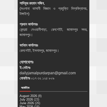
সাদিকুর রহমান সজিব,
(মওলানা ভাসানী বিজ্ঞান ও প্রযুক্তি বিশ্ববিদ্যালয়,
টাঙ্গাইল)
প্রধান কার্যালয়ঃ
কেন্দুয়া দেওয়ানীপাড়া, রেলগেইট, জামালপুর সদর,
জামালপুর।
বর্তমান কার্যালয়ঃ
রেলগেইট, ইসলামপুর, জামালপুর।
যোগাযোগঃ
ই-মেইলঃ
dailyjamalpurdarpan@gmail.com
মোবাইলঃ
০১৭ ৩২ ১২৫ ৮০৯
আর্কাইভ
August 2026
(8)
July 2026
(23)
June 2026
(26)
May 2026
(18)