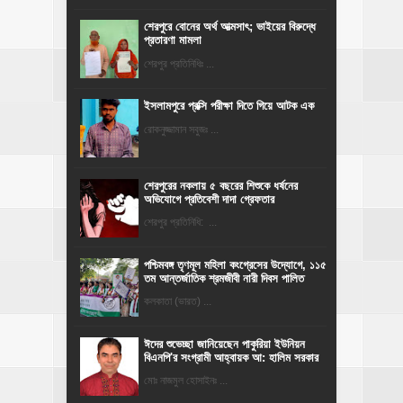
শেরপুরে বোনের অর্থ আত্মসাৎ; ভাইয়ের বিরুদ্ধে
প্রতারণা মামলা
শেরপুর প্রতিনিধিঃ ...
ইসলামপুরে প্রক্সি পরীক্ষা দিতে গিয়ে আটক এক
রোকনুজ্জামান সবুজঃ ...
শেরপুরের নকলায় ৫ বছরের শিশুকে ধর্ষনের
অভিযোগে প্রতিবেশী দাদা গ্রেফতার
শেরপুর প্রতিনিধি: ...
পশ্চিমবঙ্গ তৃণমূল মহিলা কংগ্রেসের উদ্যোগে, ১১৫
তম আন্তর্জাতিক শ্রমজীবী নারী দিবস পালিত
কলকাতা (ভারত) ...
ঈদের শুভেচ্ছা জানিয়েছেন পাকুরিয়া ইউনিয়ন
বিএনপি'র সংগ্রামী আহ্বায়ক আ: হালিম সরকার
মোঃ নাজমুল হোসাইনঃ ...