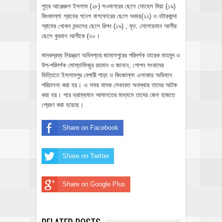
পুত্র আঞ্জেরুল ইসলাম (২৮) সওদাগরের ছেলে সোহেল মিয়া (১৯)
কিংজাল্লা গ্রামের গনেশ বাশফোরের ছেলে অজয়(২২) ও নটারকান্দা
গ্রামের খোকন মন্ডলের ছেলে রিপন (১৯) , মৃত. সোলায়মান আলীর
ছেলে কুরবান আলীকে (৩০।
মাদকদ্রব্য নিয়ন্ত্রণ অধিদপ্তর জামালপুরের পরিদর্শক তারেক মাহমুদ ও
উপ-পরিদর্শক মোস্তাফিজুর রহমান ও জানান, গোপন সংবাদের
ভিত্তিতে ইসলামপুর বেপারী পাড়া ও কিংজাল্লা এলাকায় অভিযান
পরিচালনা করা হয়। এ সময় মাদক সেবনরত অবস্থায় তাদের আটক
করা হয়। পরে ভ্রাম্যমান আদালতের মাধ্যমে তাদের জেল হাজতে
প্রেরণ করা হয়েছে।
Share on Facebook
Share on Twitter
Share on Google Plus