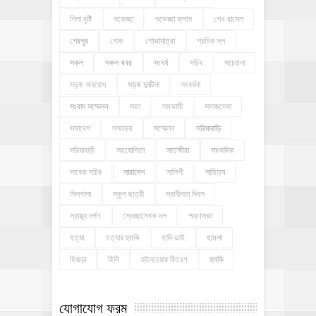
শিলা বৃষ্টি
শুভেচ্ছা
শুভেচ্ছা ক্লাস
শেখ রাসেল
শেরপুর
শোক
শোভাযাত্রা
শ্রমিক দল
সকল
সকল খবর
সংঘর্ষ
সচিব
সচেতনা
সড়ক অবরোধ
সড়ক দুর্ঘটনা
সংবর্ধনা
সংবাদ সম্মেলন
সভা
সমকামী
সমাজসেবা
সমাবেশ
সম্মাননা
সম্মেলন
সরিষাবাড়ি
সরিষাবাড়ী
সহযোগিতা
সাতক্ষীরা
সাংবাদিক
সাবেক সচিব
সারাদেশ
সালিশী
সাহিত্য
সিলগালা
স্কুল ছাত্রী
স্বাধীনতা দিবস
স্বাস্থ্য দর্পণ
স্বেচ্ছাসেবক দল
স্মরণসভা
হত্যা
হত্যার হুমকি
হাদি ভাই
হামলা
হিজড়া
হিলি
হুইলচেয়ার বিতরণ
হুমকি
যোগাযোগ ফরম