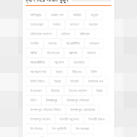
অগ্নিকান্ড
অজ্ঞাত লাশ
অনিয়ম
অনুদান
অন্তঃসত্ত্বা
অপচয়
অপহরণ
অবরোধ
অভিভাবক সমাবেশ
অভিযান
অভিযোগ
অশ্লীল
অসহায়
আওয়ামীলীগ
আক্রমন
আটক
আত্নহত্যা
আত্মসাৎ
আদালত
আন্তর্জাতিক
আন্দোলন
আমেরিকা
আলোচনা সভা
আহত
ইউএনও
ইউপি
ইউপি নির্বাচন
ইজারা
ইটভাটা
ইনকিলাব মঞ্চ
ইন্তেকাল
ইফতার
ইফতার মাহফিল
ইয়াবা
ইলিশ
ইসলামপুর
ইসলামপুর পৌরসভা
ইসলামপুর পৌরসভা নির্বাচন
ইসলামপুর প্রেসক্লাব
ইসলামপুর সার্কেল
ইসলামী আন্দোলন
ইসলামী ব্যাংক
ঈদ উপহার
ঈদ পুনর্মিলনী
ঈদ শুভেচ্ছা