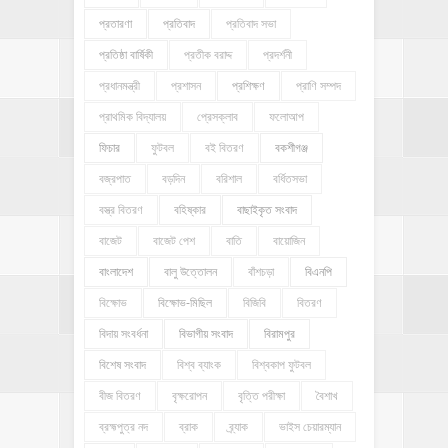
প্রতারণা
প্রতিবাদ
প্রতিবাদ সভা
প্রতিষ্ঠা বার্ষিকী
প্রতীক বরাদ্দ
প্রদর্শনী
প্রধানমন্ত্রী
প্রশাসন
প্রশিক্ষণ
প্রাণি সম্পদ
প্রাথমিক বিদ্যালয়
প্রেসক্লাব
ফলোআপ
ফিচার
ফুটবল
বই বিতরণ
বকশীগঞ্জ
বজ্রপাত
বড়দিন
বরিশাল
বর্ধিতসভা
বস্ত্র বিতরণ
বহিষ্কার
বাছাইকৃত সংবাদ
বাজেট
বাজেট পেশ
বাতি
বায়োজিন
বাংলাদেশ
বালু উত্তোলন
বাঁশচড়া
বিএনপি
বিক্ষোভ
বিক্ষোভ-মিছিল
বিজিবি
বিতরণ
বিদায় সংবর্ধনা
বিভাগীয় সংবাদ
বিরামপুর
বিশেষ সংবাদ
বিশ্ব ব্যাংক
বিশ্বকাপ ফুটবল
বীজ বিতরণ
বৃক্ষরোপন
বৃত্তি পরীক্ষা
বৈশাখ
ব্রহ্মপুত্র নদ
ব্রাক
ব্র্যাক
ভাইস চেয়ারম্যান