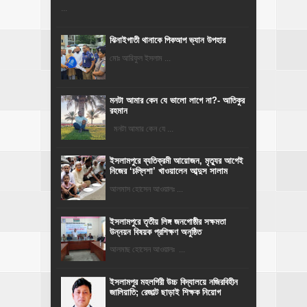
...
ঝিনাইগাতী থানাকে পিকআপ ভ্যান উপহার
মোঃ আরিফুল ইসলাম ...
মনটা আমার কেন যে ভালো লাগে না?- আতিকুর
রহমান
মনটা আমার কেন যে ...
‎ইসলামপুরে ব্যতিক্রমী আয়োজন, মৃত্যুর আগেই
নিজের ‘চল্লিশা’ খাওয়ালেন আব্দুস সালাম
আলমাস হোসেন আওয়ালঃ ...
ইসলামপুরে তৃতীয় লিঙ্গ জনগোষ্ঠীর সক্ষমতা
উন্নয়ন বিষয়ক প্রশিক্ষণ অনুষ্ঠিত
আলমাছ হোসেন আওয়ালঃ ...
​ইসলামপুর মহলগিরী উচ্চ বিদ্যালয়ে নজিরবিহীন
জালিয়াতি; রেজাল্ট ছাড়াই শিক্ষক নিয়োগ