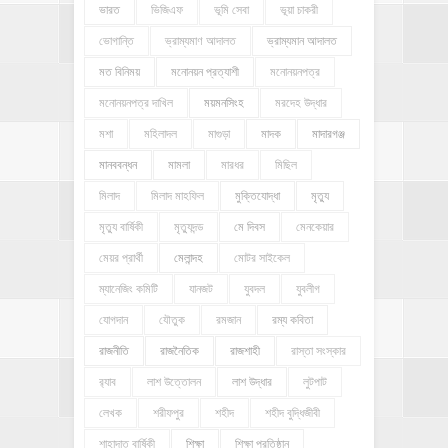
ভারত
ভিজিএফ
ভূমি সেবা
ভূয়া চাকরী
ভোগান্তি
ভ্রাম্যমাণ আদালত
ভ্রাম্যমান আদালত
মত বিনিময়
মনোনয়ন প্রত্যাশী
মনোনয়নপত্র
মনোনয়নপত্র দাখিল
ময়মনসিংহ
মরদেহ উদ্ধার
মশা
মহিলাদল
মাগুড়া
মাদক
মাদারগঞ্জ
মানববন্ধন
মামলা
মারধর
মিছিল
মিলাদ
মিলাদ মাহফিল
মুক্তিযোদ্ধা
মৃত্যু
মৃত্যু বার্ষিকী
মৃত্যুদন্ড
মে দিবস
মেনকেয়ার
মেয়র প্রার্থী
মেলান্দহ
মোটর সাইকেল
ম্যানেজিং কমিটি
যানজট
যুবদল
যুবলীগ
যোগদান
যৌতুক
রমজান
রম্য কবিতা
রাজনীতি
রাজনৈতিক
রাজশাহী
রাস্তা সংস্কার
র‍্যাব
লাশ উত্তোলন
লাশ উদ্ধার
লুটপাট
লেখক
শরীফপুর
শহীদ
শহীদ বুদ্ধিজীবী
শাহাদাত বার্ষিকী
শিক্ষা
শিক্ষা প্রতিষ্ঠান