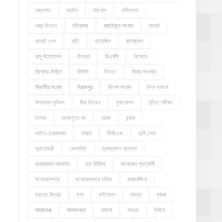
বজ্রপাত
বড়দিন
বরিশাল
বর্ধিতসভা
বস্ত্র বিতরণ
বহিষ্কার
বাছাইকৃত সংবাদ
বাজেট
বাজেট পেশ
বাতি
বায়োজিন
বাংলাদেশ
বালু উত্তোলন
বাঁশচড়া
বিএনপি
বিক্ষোভ
বিক্ষোভ-মিছিল
বিজিবি
বিতরণ
বিদায় সংবর্ধনা
বিভাগীয় সংবাদ
বিরামপুর
বিশেষ সংবাদ
বিশ্ব ব্যাংক
বিশ্বকাপ ফুটবল
বীজ বিতরণ
বৃক্ষরোপন
বৃত্তি পরীক্ষা
বৈশাখ
ব্রহ্মপুত্র নদ
ব্রাক
ব্র্যাক
ভাইস চেয়ারম্যান
ভারত
ভিজিএফ
ভূমি সেবা
ভূয়া চাকরী
ভোগান্তি
ভ্রাম্যমাণ আদালত
ভ্রাম্যমান আদালত
মত বিনিময়
মনোনয়ন প্রত্যাশী
মনোনয়নপত্র
মনোনয়নপত্র দাখিল
ময়মনসিংহ
মরদেহ উদ্ধার
মশা
মহিলাদল
মাগুড়া
মাদক
মাদারগঞ্জ
মানববন্ধন
মামলা
মারধর
মিছিল