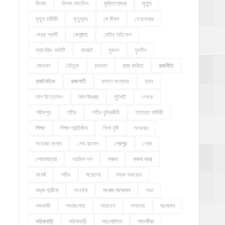
মিলাদ
মিলাদ মাহফিল
মুক্তিযোদ্ধা
মৃত্যু
মৃত্যু বার্ষিকী
মৃত্যুদন্ড
মে দিবস
মেনকেয়ার
মেয়র প্রার্থী
মেলান্দহ
মোটর সাইকেল
ম্যানেজিং কমিটি
যানজট
যুবদল
যুবলীগ
যোগদান
যৌতুক
রমজান
রম্য কবিতা
রাজনীতি
রাজনৈতিক
রাজশাহী
রাস্তা সংস্কার
র‍্যাব
লাশ উত্তোলন
লাশ উদ্ধার
লুটপাট
লেখক
শরীফপুর
শহীদ
শহীদ বুদ্ধিজীবী
শাহাদাত বার্ষিকী
শিক্ষা
শিক্ষা প্রতিষ্ঠান
শিলা বৃষ্টি
শুভেচ্ছা
শুভেচ্ছা ক্লাস
শেখ রাসেল
শেরপুর
শোক
শোভাযাত্রা
শ্রমিক দল
সকল
সকল খবর
সংঘর্ষ
সচিব
সচেতনা
সড়ক অবরোধ
সড়ক দুর্ঘটনা
সংবর্ধনা
সংবাদ সম্মেলন
সভা
সমকামী
সমাজসেবা
সমাবেশ
সম্মাননা
সম্মেলন
সরিষাবাড়ি
সরিষাবাড়ী
সহযোগিতা
সাতক্ষীরা