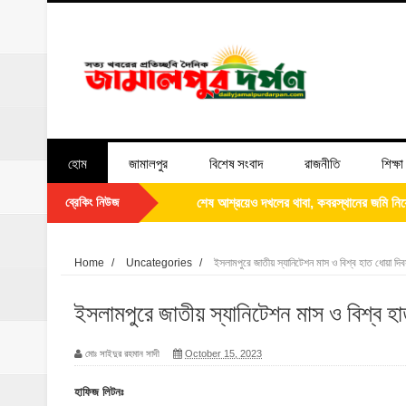
হোম
জামালপুর
বিশেষ সংবাদ
রাজনীতি
শিক্ষা
ব্রেকিং নিউজ
ইসলামপুরে সাপধরী ইউনিয়নকে যমুনার পেট থেকে 
‎ইসলামপুরে ‘জুলাই গণঅভ্যুত্থান দিবস ২০২৬’ পা
Home
/
Uncategories
/
ইসলামপুরে জাতীয় স্যানিটেশন মাস ও বিশ্ব হাত ধোয়া দি
ইসলামপুরে ১০ শয্যা বিশিষ্ট মা ও শিশু কল্যাণ কেন
ইসলামপুরে জাতীয় স্যানিটেশন মাস ও বিশ্ব হ
‎ইসলামপুরে ব্যতিক্রমী আয়োজন, মৃত্যুর আগেই ন
মোঃ সাইদুর রহমান সাদী
October 15, 2023
পিতার নাম সংশোধন সংক্রান্ত এফিডেভিট
হাফিজ লিটনঃ