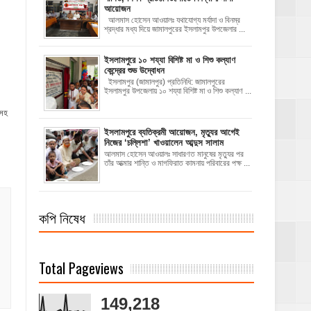
আয়োজন
‎​আলমাস হোসেন আওয়ালঃ‎ ‎​যথাযোগ্য মর্যাদা ও বিনম্র
শ্রদ্ধার মধ্য দিয়ে জামালপুরের ইসলামপুর উপজেলার ...
ইসলামপুরে ১০ শয্যা বিশিষ্ট মা ও শিশু কল্যাণ
কেন্দ্রের শুভ উদ্বোধন
ইসলামপুর (জামালপুর) প্রতিনিধি: জামালপুরের
ইসলামপুর উপজেলায় ১০ শয্যা বিশিষ্ট মা ও শিশু কল্যাণ ...
রসহ
‎ইসলামপুরে ব্যতিক্রমী আয়োজন, মৃত্যুর আগেই
নিজের ‘চল্লিশা’ খাওয়ালেন আব্দুস সালাম
আলমাস হোসেন আওয়ালঃ ‎​সাধারণত মানুষের মৃত্যুর পর
তাঁর আত্মার শান্তি ও মাগফিরাত কামনায় পরিবারের পক্ষ ...
কপি নিষেধ
Total Pageviews
149,218