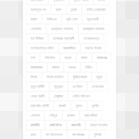
বীজ বিতরণ
বৃক্ষরোপন
বৃত্তি পরীক্ষা
বৈশাখ
ব্রহ্মপুত্র নদ
ব্রাক
ব্র্যাক
ভাইস চেয়ারম্যান
ভারত
ভিজিএফ
ভূমি সেবা
ভূয়া চাকরী
ভোগান্তি
ভ্রাম্যমাণ আদালত
ভ্রাম্যমান আদালত
মত বিনিময়
মনোনয়ন প্রত্যাশী
মনোনয়নপত্র
মনোনয়নপত্র দাখিল
ময়মনসিংহ
মরদেহ উদ্ধার
মশা
মহিলাদল
মাগুড়া
মাদক
মাদারগঞ্জ
মানববন্ধন
মামলা
মারধর
মিছিল
মিলাদ
মিলাদ মাহফিল
মুক্তিযোদ্ধা
মৃত্যু
মৃত্যু বার্ষিকী
মৃত্যুদন্ড
মে দিবস
মেনকেয়ার
মেয়র প্রার্থী
মেলান্দহ
মোটর সাইকেল
ম্যানেজিং কমিটি
যানজট
যুবদল
যুবলীগ
যোগদান
যৌতুক
রমজান
রম্য কবিতা
রাজনীতি
রাজনৈতিক
রাজশাহী
রাস্তা সংস্কার
র‍্যাব
লাশ উত্তোলন
লাশ উদ্ধার
লুটপাট