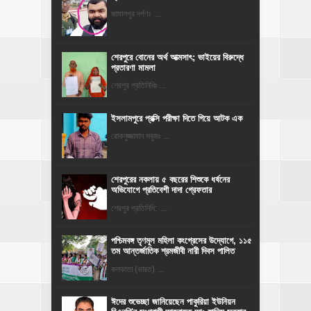
জামালপুর দর্পণঃ ...
শেরপুরে বোনের অর্থ আত্মসাৎ; ভাইয়ের বিরুদ্ধে
প্রতারণা মামলা
শেরপুর প্রতিনিধিঃ ...
ইসলামপুরে প্রক্সি পরীক্ষা দিতে গিয়ে আটক এক
রোকনুজ্জামান সবুজঃ ...
শেরপুরের নকলায় ৫ বছরের শিশুকে ধর্ষনের
অভিযোগে প্রতিবেশী দাদা গ্রেফতার
শেরপুর প্রতিনিধি: ...
পশ্চিমবঙ্গ তৃণমূল মহিলা কংগ্রেসের উদ্যোগে, ১১৫
তম আন্তর্জাতিক শ্রমজীবী নারী দিবস পালিত
কলকাতা (ভারত) ...
ঈদের শুভেচ্ছা জানিয়েছেন পাকুরিয়া ইউনিয়ন