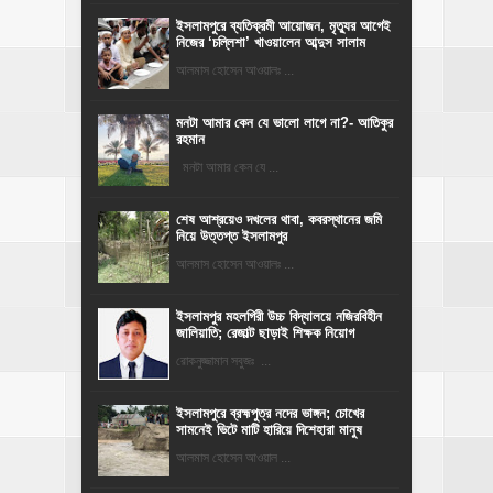
‎ইসলামপুরে ব্যতিক্রমী আয়োজন, মৃত্যুর আগেই
নিজের ‘চল্লিশা’ খাওয়ালেন আব্দুস সালাম
আলমাস হোসেন আওয়ালঃ ...
মনটা আমার কেন যে ভালো লাগে না?- আতিকুর
রহমান
মনটা আমার কেন যে ...
শেষ আশ্রয়েও দখলের থাবা, কবরস্থানের জমি
নিয়ে উত্তপ্ত ইসলামপুর
আলমাস হোসেন আওয়ালঃ ...
​ইসলামপুর মহলগিরী উচ্চ বিদ্যালয়ে নজিরবিহীন
জালিয়াতি; রেজাল্ট ছাড়াই শিক্ষক নিয়োগ
রোকনুজ্জামান সবুজঃ ...
ইসলামপুরে ব্রহ্মপুত্র নদের ভাঙ্গন; চোখের
সামনেই ভিটে মাটি হারিয়ে দিশেহারা মানুষ
আলমাস হোসেন আওয়াল ...