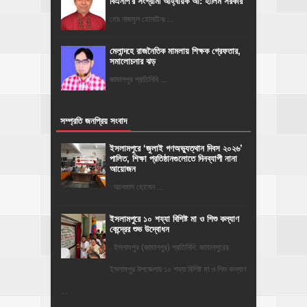
বিএনপি'র সংগ্রামী আহ্বায়ক আ: হালিম সরকার
মোঃ নাজমুল হোসাইনঃ ...
মেলান্দহে রাজনৈতিক মামলায় শিক্ষক গ্রেফতার,
সমালোচনার ঝড়
জামালপুর প্রতিনিধি ...
সম্প্রতি জনপ্রিয় সংবাদ
‎ইসলামপুরে ‘জুলাই গণঅভ্যুত্থান দিবস ২০২৬’
পালিত, শিক্ষা প্রতিষ্ঠানগুলোতে দিনব্যাপী নানা
আয়োজন
‎​আলমাস হোসেন ...
ইসলামপুরে ১০ শয্যা বিশিষ্ট মা ও শিশু কল্যাণ
কেন্দ্রের শুভ উদ্বোধন
ইসলামপুর (জামালপুর) প্রতিনিধি: জামালপুরের
ইসলামপুর উপজেলায় ১০ শয্যা বিশিষ্ট মা ও শিশু কল্যাণ
...