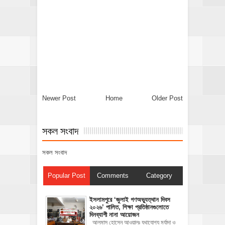
Newer Post
Home
Older Post
সকল সংবাদ
সকল সংবাদ
Popular Post
Comments
Category
‎ইসলামপুরে ‘জুলাই গণঅভ্যুত্থান দিবস
২০২৬’ পালিত, শিক্ষা প্রতিষ্ঠানগুলোতে
দিনব্যাপী নানা আয়োজন
‎​আলমাস হোসেন আওয়ালঃ‎ ‎​যথাযোগ্য মর্যাদা ও