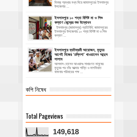
বিনম্র শ্রদ্ধার মধ্য দিয়ে জামালপুরের ইসলামপুর
উপজেলার ...
ইসলামপুরে ১০ শয্যা বিশিষ্ট মা ও শিশু
কল্যাণ কেন্দ্রের শুভ উদ্বোধন
ইসলামপুর (জামালপুর) প্রতিনিধি: জামালপুরের
ইসলামপুর উপজেলায় ১০ শয্যা বিশিষ্ট মা ও শিশু
কল্যাণ ...
‎ইসলামপুরে ব্যতিক্রমী আয়োজন, মৃত্যুর
আগেই নিজের ‘চল্লিশা’ খাওয়ালেন আব্দুস
সালাম
আলমাস হোসেন আওয়ালঃ ‎​সাধারণত মানুষের
মৃত্যুর পর তাঁর আত্মার শান্তি ও মাগফিরাত
কামনায় পরিবারের পক্ষ ...
কপি নিষেধ
Total Pageviews
149,618