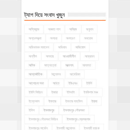
ট্যাগ দিয়ে সংবাদ খুজুন
অগ্নিকান্ড
অজ্ঞাত লাশ
অনিয়ম
অনুদান
অন্তঃসত্ত্বা
অপচয়
অপহরণ
অবরোধ
অভিভাবক সমাবেশ
অভিযান
অভিযোগ
অশ্লীল
অসহায়
আওয়ামীলীগ
আক্রমন
আটক
আত্নহত্যা
আত্মসাৎ
আদালত
আন্তর্জাতিক
আন্দোলন
আমেরিকা
আলোচনা সভা
আহত
ইউএনও
ইউপি
ইউপি নির্বাচন
ইজারা
ইটভাটা
ইনকিলাব মঞ্চ
ইন্তেকাল
ইফতার
ইফতার মাহফিল
ইয়াবা
ইলিশ
ইসলামপুর
ইসলামপুর পৌরসভা
ইসলামপুর পৌরসভা নির্বাচন
ইসলামপুর প্রেসক্লাব
ইসলামপুর সার্কেল
ইসলামী আন্দোলন
ইসলামী ব্যাংক