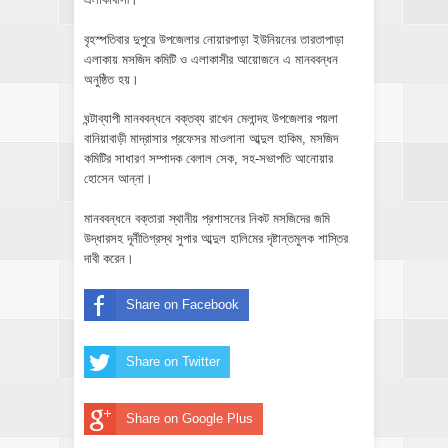
বৃহস্পতিবার দুপুরে উপজেলার নোয়ারপাড়া ইউনিয়নের তারতাপাড়া
এলাকায় মসজিদ কমিটি ও এলাকাসীর আয়োজনে এ মানববন্ধন
অনুষ্ঠিত হয়।
ঘন্টাব্যাপী মানববন্ধনে বক্তব্য রাখেন মেলান্দহ উপজেলার পয়লা
বানিয়াবাড়ী মাদ্রাসার প্রফেসর মাওলানা আব্দুল হাকিম, মসজিদ
কমিটির সাধারণ সম্পাদক বেলাল সেক, সহ-সভাপতি আনোয়ার
হোসেন আন্না।
মানববন্ধনে বক্তারা স্থানীয় প্রশাসনের নিকট মসজিদের জমি
উদ্ধারসহ দূর্নীতিগ্রস্থ সুপার আব্দুল হালিমের দৃষ্টান্তমুলক শাস্তির
দাবী করেন।
Share on Facebook
Share on Twitter
Share on Google Plus