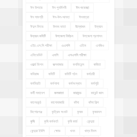
ঈদ উপহার
ঈদ পুনর্মিলনী
ঈদ শুভেচ্ছা
ঈদ সামগ্রী
ঈদ-উল-আযহা
ঈদযাত্রা
ঈদুল ফিতর
উৎসব ভাতা
উদ্বোধন
উন্নয়ন
উন্নয়ন কমিটি
উপজেলা নির্বাচন
উপজেলা প্রশাসন
এইচ.এস.সি পরীক্ষা
এএসপি
এতিম
এনজিও
এফিডেভিট
এমপি
এসএসসি পরীক্ষা
ওয়ার্ল্ড ভিশন
কক্সবাজার
কনফিডেন্স
কবিতা
কবিরাজ
কমিটি
কমিটি গঠন
কর্মচারী
কর্মবিরতি
কর্মশালা
কর্মসংস্থান
কর্মসূচি
কর্মী সমাবেশ
কলকাতা
কারাদন্ড
কারেন্ট জাল
কালেরকন্ঠ
কালোবাজারি
কাঁসা
কাঁসা শিল্প
কিশোরগঞ্জ
কৃত্রিম সংকট
কৃষক
কৃষকদল
কৃষি
কৃষি কর্মকর্তা
কৃষি কার্ড
কেন্দুয়া
কেন্দুয়া ইউপি
ক্ষোভ
খনন
খাদ্য দিবস