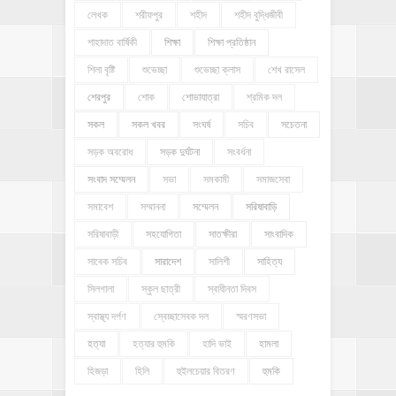
লেখক
শরীফপুর
শহীদ
শহীদ বুদ্ধিজীবী
শাহাদাত বার্ষিকী
শিক্ষা
শিক্ষা প্রতিষ্ঠান
শিলা বৃষ্টি
শুভেচ্ছা
শুভেচ্ছা ক্লাস
শেখ রাসেল
শেরপুর
শোক
শোভাযাত্রা
শ্রমিক দল
সকল
সকল খবর
সংঘর্ষ
সচিব
সচেতনা
সড়ক অবরোধ
সড়ক দুর্ঘটনা
সংবর্ধনা
সংবাদ সম্মেলন
সভা
সমকামী
সমাজসেবা
সমাবেশ
সম্মাননা
সম্মেলন
সরিষাবাড়ি
সরিষাবাড়ী
সহযোগিতা
সাতক্ষীরা
সাংবাদিক
সাবেক সচিব
সারাদেশ
সালিশী
সাহিত্য
সিলগালা
স্কুল ছাত্রী
স্বাধীনতা দিবস
স্বাস্থ্য দর্পণ
স্বেচ্ছাসেবক দল
স্মরণসভা
হত্যা
হত্যার হুমকি
হাদি ভাই
হামলা
হিজড়া
হিলি
হুইলচেয়ার বিতরণ
হুমকি