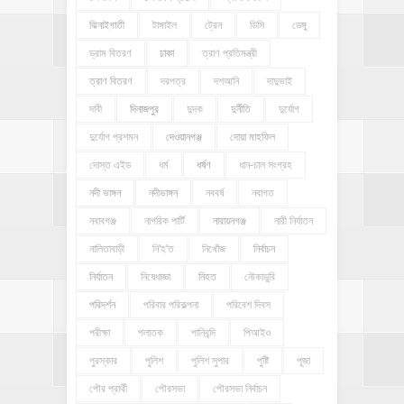
ঝিনাইগাতী
টাঙ্গাইল
ট্রেন
ডিসি
ডেঙ্গু
ড্রাম বিতরণ
ঢাকা
ত্রাণ প্রতিমন্ত্রী
ত্রাণ বিতরণ
দরপত্র
দশআনি
দাদুভাই
দাবী
দিনাজপুর
দুদক
দুর্নীতি
দুর্যোগ
দুর্যোগ প্রশমন
দেওয়ানগঞ্জ
দোয়া মাহফিল
দোস্ত এইড
ধর্ম
ধর্ষণ
ধান-চাল সংগ্রহ
নদী ভাঙ্গন
নদীভাঙ্গন
নববর্ষ
নবাগত
নবাবগঞ্জ
নাগরিক পার্টি
নারায়নগঞ্জ
নারী নির্যাতন
নালিতাবাড়ী
নি'হ'ত
নিখোঁজ
নির্বাচন
নির্যাতন
নিষেধাজ্ঞা
নিহত
নৌকাডুবি
পরিদর্শন
পরিবার পরিকল্পনা
পরিবেশ দিবস
পরীক্ষা
পলাতক
পানিবন্দি
পিআইও
পুরস্কার
পুলিশ
পুলিশ সুপার
পুষ্টি
পূজা
পৌর প্রার্থী
পৌরসভা
পৌরসভা নির্বাচন