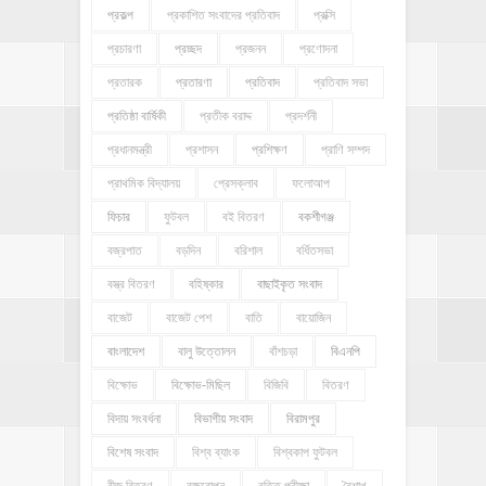
প্রকল্প
প্রকাশিত সংবাদের প্রতিবাদ
প্রক্সি
প্রচারণা
প্রচ্ছদ
প্রজনন
প্রণোদনা
প্রতারক
প্রতারণা
প্রতিবাদ
প্রতিবাদ সভা
প্রতিষ্ঠা বার্ষিকী
প্রতীক বরাদ্দ
প্রদর্শনী
প্রধানমন্ত্রী
প্রশাসন
প্রশিক্ষণ
প্রাণি সম্পদ
প্রাথমিক বিদ্যালয়
প্রেসক্লাব
ফলোআপ
ফিচার
ফুটবল
বই বিতরণ
বকশীগঞ্জ
বজ্রপাত
বড়দিন
বরিশাল
বর্ধিতসভা
বস্ত্র বিতরণ
বহিষ্কার
বাছাইকৃত সংবাদ
বাজেট
বাজেট পেশ
বাতি
বায়োজিন
বাংলাদেশ
বালু উত্তোলন
বাঁশচড়া
বিএনপি
বিক্ষোভ
বিক্ষোভ-মিছিল
বিজিবি
বিতরণ
বিদায় সংবর্ধনা
বিভাগীয় সংবাদ
বিরামপুর
বিশেষ সংবাদ
বিশ্ব ব্যাংক
বিশ্বকাপ ফুটবল