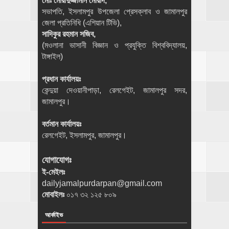
মোঃ মোরাদুজ্জামান মোরাদ,
সভাপতি, ইসলামপুর উপজেলা প্রেসক্লাব ও জামালপুর
জেলা প্রতিনিধি (এশিয়ান টিভি),
সাদিকুর রহমান সজিব,
(মওলানা ভাসানী বিজ্ঞান ও প্রযুক্তি বিশ্ববিদ্যালয়,
টাঙ্গাইল)
প্রধান কার্যালয়ঃ
কেন্দুয়া দেওয়ানীপাড়া, রেলগেইট, জামালপুর সদর,
জামালপুর।
বর্তমান কার্যালয়ঃ
রেলগেইট, ইসলামপুর, জামালপুর।
যোগাযোগঃ
ই-মেইলঃ
dailyjamalpurdarpan@gmail.com
মোবাইলঃ
০১৭ ৩২ ১২৫ ৮০৯
আর্কাইভ