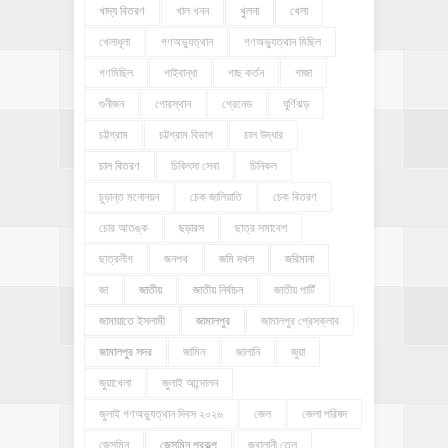
খাদ্য বিতরণ
খাল খনন
খুলনা
খেলা
খেলাধূলা
গণঅভ্যুত্থান
গণঅভ্যুত্থান মিছিল
গণমিছিল
গাইবান্ধা
গাছ কর্তন
গাজা
গুনীজন
গোরস্থান
গ্রেনেড
ঘূর্ণিঝড়
চট্টগ্রাম
চট্টগ্রাম বিভাগ
চাল উদ্ধার
চাল বিতরণ
চিকিৎসা সেবা
চিনিকল
চুড়ান্ত মনোনয়ন
চেক জালিয়াতি
চেক বিতরণ
চোর আতঙ্ক
ছড়ারস
ছাত্র সমাবেশ
ছাত্রলীগ
জনপথ
জমি দখল
জরিমানা
জা
জাতীয়
জাতীয় নির্বাচন
জাতীয় পার্টি
জামায়াতে ইসলামী
জামালপুর
জামালপুর প্রেসক্লাব
জামালপুর সদর
জামিন
জালানি
জুয়া
জুয়াখেলা
জুলাই আন্দোলন
জুলাই গণঅভ্যুত্থান দিবস ২০২৬
জেল
জেলা পরিষদ
জেসমিন
জেসমিন প্রকল্প
জ্বালানী তেল