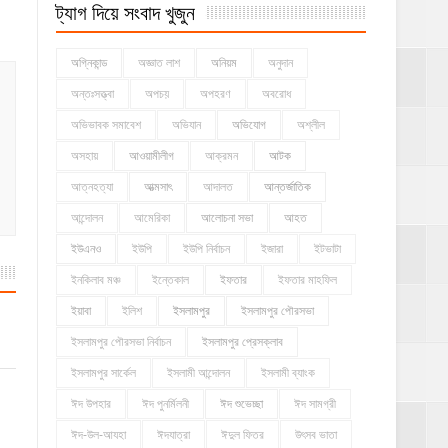
ট্যাগ দিয়ে সংবাদ খুজুন
অগ্নিকান্ড
অজ্ঞাত লাশ
অনিয়ম
অনুদান
অন্তঃসত্ত্বা
অপচয়
অপহরণ
অবরোধ
অভিভাবক সমাবেশ
অভিযান
অভিযোগ
অশ্লীল
অসহায়
আওয়ামীলীগ
আক্রমন
আটক
আত্নহত্যা
আত্মসাৎ
আদালত
আন্তর্জাতিক
আন্দোলন
আমেরিকা
আলোচনা সভা
আহত
ইউএনও
ইউপি
ইউপি নির্বাচন
ইজারা
ইটভাটা
ইনকিলাব মঞ্চ
ইন্তেকাল
ইফতার
ইফতার মাহফিল
ইয়াবা
ইলিশ
ইসলামপুর
ইসলামপুর পৌরসভা
ইসলামপুর পৌরসভা নির্বাচন
ইসলামপুর প্রেসক্লাব
ইসলামপুর সার্কেল
ইসলামী আন্দোলন
ইসলামী ব্যাংক
ঈদ উপহার
ঈদ পুনর্মিলনী
ঈদ শুভেচ্ছা
ঈদ সামগ্রী
ঈদ-উল-আযহা
ঈদযাত্রা
ঈদুল ফিতর
উৎসব ভাতা