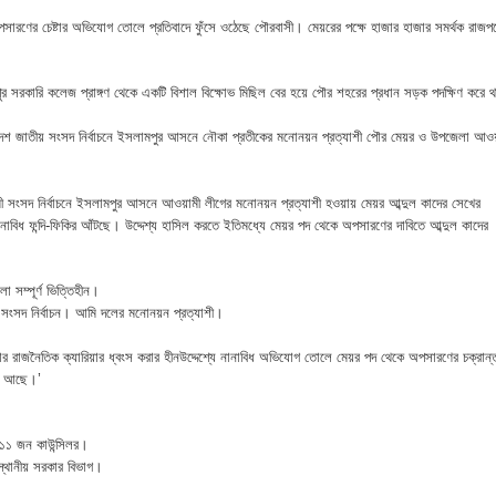
ারণের চেষ্টার অভিযোগ তোলে প্রতিবাদে ফুঁসে ওঠেছে পৌরবাসী। মেয়রের পক্ষে হাজার হাজার সমর্থক রাজপ
 ভিটে মাটি হারিয়ে দিশেহারা মানুষ
ুর সরকারি কলেজ প্রাঙ্গণ থেকে একটি বিশাল বিক্ষোভ মিছিল বের হয়ে পৌর শহরের প্রধান সড়ক পদক্ষিণ করে থ
হমান
দ্বাদশ জাতীয় সংসদ নির্বাচনে ইসলামপুর আসনে নৌকা প্রতীকের মনোনয়ন প্রত্যাশী পৌর মেয়র ও উপজেলা আওয
া মামলার প্রস্তুতি
জসেবা কর্মচারীর বিরুদ্ধে ঘুষের অভিযোগ
 সংসদ নির্বাচনে ইসলামপুর আসনে আওয়ামী লীগের মনোনয়ন প্রত্যাশী হওয়ায় মেয়র আব্দুল কাদের সেখের
নানাবিধ ফন্দি-ফিকির আঁটছে। উদ্দেশ্য হাসিল করতে ইতিমধ্যে মেয়র পদ থেকে অপসারণের দাবিতে আব্দুল কাদের
েরপুরে ত্রাণ প্রতিমন্ত্রী
 সম্পূর্ণ ভিত্তিহীন।
া বিষয়ক কর্মশালা ও গ্রাহক সমাবেশ অনুষ্ঠিত
সংসদ নির্বাচন। আমি দলের মনোনয়ন প্রত্যাশী।
ভাপতি উত্তম, সম্পাদক মহাদেব
মার রাজনৈতিক ক্যারিয়ার ধ্বংস করার হীনউদ্দেশ্যে নানাবিধ অভিযোগ তোলে মেয়র পদ থেকে অপসারণের চক্রান্
গণ আছে।’
লিয়াতি; রেজাল্ট ছাড়াই শিক্ষক নিয়োগ
ন ১১ জন কাউন্সিলর।
 বিষয়ক প্রশিক্ষণ অনুষ্ঠিত
্থানীয় সরকার বিভাগ।