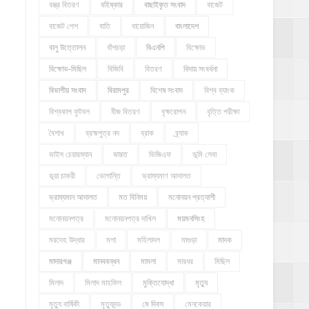
বস্ত্র বিতরণ
বহিষ্কার
বাছাইকৃত সংবাদ
বাজেট
বাজেট পেশ
বাতি
বায়োজিন
বাংলাদেশ
বালু উত্তোলন
বাঁশচড়া
বিএনপি
বিক্ষোভ
বিক্ষোভ-মিছিল
বিজিবি
বিতরণ
বিদায় সংবর্ধনা
বিভাগীয় সংবাদ
বিরামপুর
বিশেষ সংবাদ
বিশ্ব ব্যাংক
বিশ্বকাপ ফুটবল
বীজ বিতরণ
বৃক্ষরোপন
বৃত্তি পরীক্ষা
বৈশাখ
ব্রহ্মপুত্র নদ
ব্রাক
ব্র্যাক
ভাইস চেয়ারম্যান
ভারত
ভিজিএফ
ভূমি সেবা
ভূয়া চাকরী
ভোগান্তি
ভ্রাম্যমাণ আদালত
ভ্রাম্যমান আদালত
মত বিনিময়
মনোনয়ন প্রত্যাশী
মনোনয়নপত্র
মনোনয়নপত্র দাখিল
ময়মনসিংহ
মরদেহ উদ্ধার
মশা
মহিলাদল
মাগুড়া
মাদক
মাদারগঞ্জ
মানববন্ধন
মামলা
মারধর
মিছিল
মিলাদ
মিলাদ মাহফিল
মুক্তিযোদ্ধা
মৃত্যু
মৃত্যু বার্ষিকী
মৃত্যুদন্ড
মে দিবস
মেনকেয়ার