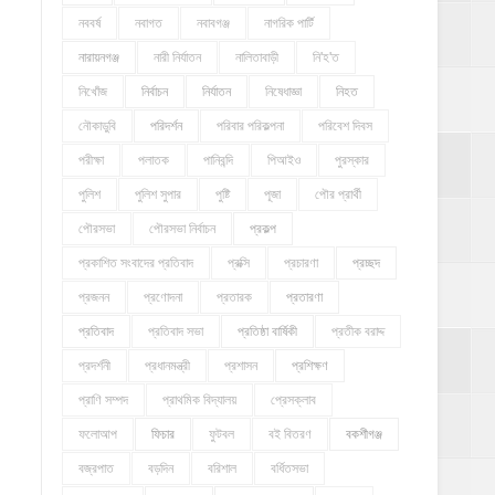
নববর্ষ
নবাগত
নবাবগঞ্জ
নাগরিক পার্টি
নারায়নগঞ্জ
নারী নির্যাতন
নালিতাবাড়ী
নি'হ'ত
নিখোঁজ
নির্বাচন
নির্যাতন
নিষেধাজ্ঞা
নিহত
নৌকাডুবি
পরিদর্শন
পরিবার পরিকল্পনা
পরিবেশ দিবস
পরীক্ষা
পলাতক
পানিবন্দি
পিআইও
পুরস্কার
পুলিশ
পুলিশ সুপার
পুষ্টি
পূজা
পৌর প্রার্থী
পৌরসভা
পৌরসভা নির্বাচন
প্রকল্প
প্রকাশিত সংবাদের প্রতিবাদ
প্রক্সি
প্রচারণা
প্রচ্ছদ
প্রজনন
প্রণোদনা
প্রতারক
প্রতারণা
প্রতিবাদ
প্রতিবাদ সভা
প্রতিষ্ঠা বার্ষিকী
প্রতীক বরাদ্দ
প্রদর্শনী
প্রধানমন্ত্রী
প্রশাসন
প্রশিক্ষণ
প্রাণি সম্পদ
প্রাথমিক বিদ্যালয়
প্রেসক্লাব
ফলোআপ
ফিচার
ফুটবল
বই বিতরণ
বকশীগঞ্জ
বজ্রপাত
বড়দিন
বরিশাল
বর্ধিতসভা