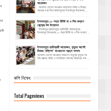
আয়োজন
থে
‎​আলমাস হোসেন আওয়ালঃ‎ ‎​যথাযোগ্য মর্যাদা ও বিনম্র
শ্রদ্ধার মধ্য দিয়ে জামালপুরের ইসলামপুর উপজেলার ...
ানা
ইসলামপুরে ১০ শয্যা বিশিষ্ট মা ও শিশু কল্যাণ
কেন্দ্রের শুভ উদ্বোধন
ইসলামপুর (জামালপুর) প্রতিনিধি: জামালপুরের
়ামী
ইসলামপুর উপজেলায় ১০ শয্যা বিশিষ্ট মা ও শিশু কল্যাণ ...
‎ইসলামপুরে ব্যতিক্রমী আয়োজন, মৃত্যুর আগেই
নিজের ‘চল্লিশা’ খাওয়ালেন আব্দুস সালাম
আলমাস হোসেন আওয়ালঃ ‎​সাধারণত মানুষের মৃত্যুর পর
তাঁর আত্মার শান্তি ও মাগফিরাত কামনায় পরিবারের পক্ষ ...
কপি নিষেধ
ত
Total Pageviews