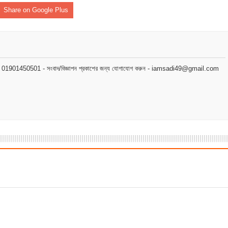
নপির হলেও শাস্তি আরও বেশি হবে” — এমপি মাহমুদুল হক রুবেল
Share on Google Plus
ীর্ষে খন্দকার মাহবুব হাসান দিপন
ে মধ্যরাতে তাণ্ডব,গরু,স্বর্ণালঙ্কারসহ বিপুল টাকা লুট
মোবাইল : 01901450501 - সংবাদ/বিজ্ঞাপন প্রকাশের জন্য যোগাযোগ করুন - iamsadi49@gmail.com
 বাবু এমপির উন্নয়নের ধারায় স্বাস্থ্যসেবায় নতুন দিগন্ত
ে উত্তপ্ত ইসলামপুর