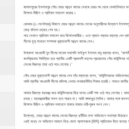
ঝিনাইগাতী থানাকে পিকআপ ভ্যান উপহার
জামালপুরের ইসলামপুর পৌর মেয়র আব্দুল কাদের সেখকে মেয়র পদ থেকে বেআইনিভাবে অপস
বিক্ষোভ মিছিল ও প্রতিবাদ সমাবেশ করেছে।
ইসলামপুরে ব্রহ্মপুত্র নদের ভাঙ্গন; চোখের সামনেই
রোববার (৩ সেপ্টেম্বর) বিকালে মেয়র আব্দুল কাদের সেখের অনুসারীদের উদ্যোগে ইসলামপ
মনটা আমার কেন যে ভালো লাগে না?- আতিকুর র
মোড় বটতলা চত্বরে শেষ হয়।
পরে সেখানে প্রতিবাদ সমাবেশ করে বিক্ষোভকারীরা। এতে প্রধান বক্তার বক্তব্য দেন 
ঝিনাইগাতীতে ভাতিজাদের হামলায় চাচী নিহত; হত্য
লীগের যুগ্ম সাধারণ সম্পাদক ভুক্তভোগী আব্দুল কাদের সেখ।
‎ইসলামপুরে এতিমখানার কমিটি নিয়ে হট্টগোল, সমা
উপজেলা আওয়ামী যুব লীগের সাবেক সভাপতি সাইফুল ইসলাম বাবু বক্তব্য বলেন, ‘আগামী
জনপ্রিয়তায় ঈর্ষান্বিত হয়ে স্থানীয় একটি প্রভাবশী মহলের প্ররোচনায় পৌর কাউন্সিলরা 
সেখের বিরুদ্ধে তারা ওঠে পরে লেগেছে।’
আমরা সবই করতে চাই, তবে আমাদের হাত-পা বাঁধা; শ
পৌর মেয়র ভুক্তভোগী আব্দুল কাদের সেখ তাঁর বক্তব্যে বলেন, ‘কাউন্সিলরদের অভিযোগগুলো
ইসলামপুরে আর্থিক সাক্ষরতা ও লেনদেনে নিরাপত্ত
আমি স্থানীয় আওয়ামী লীগের কতিপয় নেতার অপরাজনীতির শিকার হয়েছি। সামনে জাতীয় 
ইসলামপুরে কাঁসা শিল্প উন্নয়ন কমিটি ঘোষণা- স
আমার বিরুদ্ধে ষড়যন্ত্র করে কাউন্সিলরদের দিয়ে দলের একটি পক্ষ ওঠে পরে লেগেছে। আ
চলছে। ষড়যন্ত্রকারীরা সফল হতে পারবে না। আমি বঙ্গবন্ধুর সৈনিক। আমার সঙ্গে জন
​ইসলামপুর মহলগিরী উচ্চ বিদ্যালয়ে নজিরবিহীন জা
বিক্ষোভ মিছিল ও প্রতিবাদ সমাবেশে হাজার হাজার নারী-পুরুষ অংশ নেন।
উল্লেখ্য, মেয়র আব্দুল কাদের সেখের বিরুদ্ধে দুর্নীতির নানা অভিযোগে অনাস্থা দিয়েছে
ইসলামপুরে তৃতীয় লিঙ্গ জনগোষ্ঠীর সক্ষমতা উন্নয়ন
এরই মধ্যে সে অভিযোগ আমলে নিয়ে জেলা প্রশাসককে (ডিসি) প্রতিবেদন দিতে বলেছে স