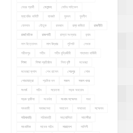
মেয়র প্রার্থী
মেলান্দহ
মোটর সাইকেল
ম্যানেজিং কমিটি
যানজট
যুবদল
যুবলীগ
যোগদান
যৌতুক
রমজান
রম্য কবিতা
রাজনীতি
রাজনৈতিক
রাজশাহী
রাস্তা সংস্কার
র‍্যাব
লাশ উত্তোলন
লাশ উদ্ধার
লুটপাট
লেখক
শরীফপুর
শহীদ
শহীদ বুদ্ধিজীবী
শাহাদাত বার্ষিকী
শিক্ষা
শিক্ষা প্রতিষ্ঠান
শিলা বৃষ্টি
শুভেচ্ছা
শুভেচ্ছা ক্লাস
শেখ রাসেল
শেরপুর
শোক
শোভাযাত্রা
শ্রমিক দল
সকল
সকল খবর
সংঘর্ষ
সচিব
সচেতনা
সড়ক অবরোধ
সড়ক দুর্ঘটনা
সংবর্ধনা
সংবাদ সম্মেলন
সভা
সমকামী
সমাজসেবা
সমাবেশ
সম্মাননা
সম্মেলন
সরিষাবাড়ি
সরিষাবাড়ী
সহযোগিতা
সাতক্ষীরা
সাংবাদিক
সাবেক সচিব
সারাদেশ
সালিশী