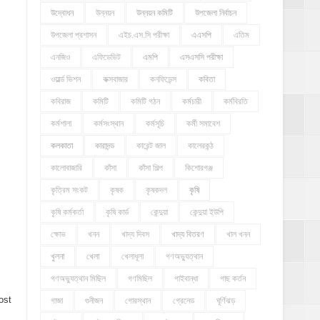
উদ্বোধন
উন্নয়ন
উন্নয়ন কমিটি
উপজেলা নির্বাচন
উপজেলা প্রশাসন
এইচ.এস.সি পরীক্ষা
এএসপি
এতিম
এনজিও
এফিডেভিট
এমপি
এসএসসি পরীক্ষা
ওয়ার্ল্ড ভিশন
কক্সবাজার
কনফিডেন্স
কবিতা
কবিরাজ
কমিটি
কমিটি গঠন
কর্মচারী
কর্মবিরতি
কর্মশালা
কর্মসংস্থান
কর্মসূচি
কর্মী সমাবেশ
কলকাতা
কারাদন্ড
কারেন্ট জাল
কালেরকন্ঠ
কালোবাজারি
কাঁসা
কাঁসা শিল্প
কিশোরগঞ্জ
কৃত্রিম সংকট
কৃষক
কৃষকদল
কৃষি
কৃষি কর্মকর্তা
কৃষি কার্ড
কেন্দুয়া
কেন্দুয়া ইউপি
ক্ষোভ
খনন
খাদ্য দিবস
খাদ্য বিতরণ
খাল খনন
খুলনা
খেলা
খেলাধূলা
গণঅভ্যুত্থান
গণঅভ্যুত্থান মিছিল
গণমিছিল
গাইবান্ধা
গাছ কর্তন
ost
গাজা
গুনীজন
গোরস্থান
গ্রেনেড
ঘূর্ণিঝড়