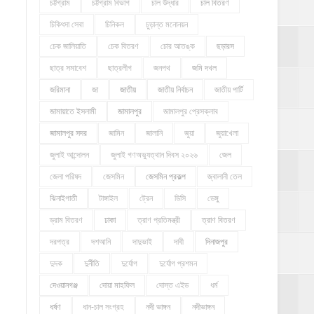
চট্টগ্রাম
চট্টগ্রাম বিভাগ
চাল উদ্ধার
চাল বিতরণ
চিকিৎসা সেবা
চিনিকল
চুড়ান্ত মনোনয়ন
চেক জালিয়াতি
চেক বিতরণ
চোর আতঙ্ক
ছড়ারস
ছাত্র সমাবেশ
ছাত্রলীগ
জনপথ
জমি দখল
জরিমানা
জা
জাতীয়
জাতীয় নির্বাচন
জাতীয় পার্টি
জামায়াতে ইসলামী
জামালপুর
জামালপুর প্রেসক্লাব
জামালপুর সদর
জামিন
জালানি
জুয়া
জুয়াখেলা
জুলাই আন্দোলন
জুলাই গণঅভ্যুত্থান দিবস ২০২৬
জেল
জেলা পরিষদ
জেসমিন
জেসমিন প্রকল্প
জ্বালানী তেল
ঝিনাইগাতী
টাঙ্গাইল
ট্রেন
ডিসি
ডেঙ্গু
ড্রাম বিতরণ
ঢাকা
ত্রাণ প্রতিমন্ত্রী
ত্রাণ বিতরণ
দরপত্র
দশআনি
দাদুভাই
দাবী
দিনাজপুর
দুদক
দুর্নীতি
দুর্যোগ
দুর্যোগ প্রশমন
দেওয়ানগঞ্জ
দোয়া মাহফিল
দোস্ত এইড
ধর্ম
ধর্ষণ
ধান-চাল সংগ্রহ
নদী ভাঙ্গন
নদীভাঙ্গন