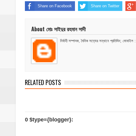
মাদকের ব্যাপারে কোনো সুপারিশ চলবে না, বিএ
Share on Facebook
Share on Twitter
‎পার্থশী ইউপি নির্বাচনে চেয়ারম্যান পদে আলোচনার শ
About মোঃ সাইদুর রহমান সাদী
​ইসলামপুরে পূর্বশত্রুতার জেরে প্রতিপক্ষের বসতঘর
নির্বাহী সম্পাদক, দৈনিক সত্যের সন্ধানে প্রতিদিন; 
‎ইসলামপুর স্বাস্থ্য কমপ্লেক্স ১০১ শয্যায় উন্নীত,
শেষ আশ্রয়েও দখলের থাবা, কবরস্থানের জমি নিয়
RELATED POSTS
0 $type={blogger}: