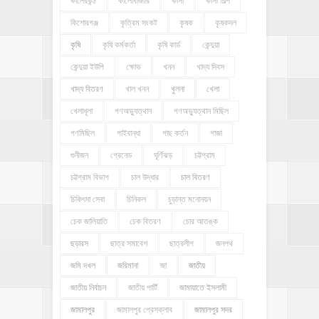
কালেরকন্ঠ
কালোবাজারি
কাঁসা
কাঁসা শিল্প
কিশোরগঞ্জ
কৃত্রিম সংকট
কৃষক
কৃষকদল
কৃষি
কৃষি কর্মকর্তা
কৃষি কার্ড
কেন্দুয়া
কেন্দুয়া ইউপি
ক্ষোভ
খনন
খাদ্য দিবস
খাদ্য বিতরণ
খাল খনন
খুলনা
খেলা
খেলাধূলা
গণঅভ্যুত্থান
গণঅভ্যুত্থান মিছিল
গণমিছিল
গাইবান্ধা
গাছ কর্তন
গাজা
গুনীজন
গ্রেনেড
ঘূর্ণিঝড়
চট্টগ্রাম
চট্টগ্রাম বিভাগ
চাল উদ্ধার
চাল বিতরণ
চিকিৎসা সেবা
চিনিকল
চুড়ান্ত মনোনয়ন
চেক জালিয়াতি
চেক বিতরণ
চোর আতঙ্ক
ছড়ারস
ছাত্র সমাবেশ
ছাত্রলীগ
জনপথ
জমি দখল
জরিমানা
জা
জাতীয়
জাতীয় নির্বাচন
জাতীয় পার্টি
জামায়াতে ইসলামী
জামালপুর
জামালপুর প্রেসক্লাব
জামালপুর সদর