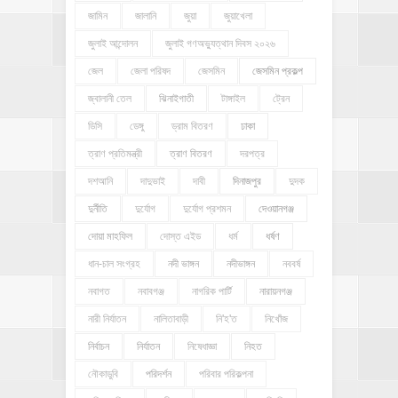
জামিন
জালানি
জুয়া
জুয়াখেলা
জুলাই আন্দোলন
জুলাই গণঅভ্যুত্থান দিবস ২০২৬
জেল
জেলা পরিষদ
জেসমিন
জেসমিন প্রকল্প
জ্বালানী তেল
ঝিনাইগাতী
টাঙ্গাইল
ট্রেন
ডিসি
ডেঙ্গু
ড্রাম বিতরণ
ঢাকা
ত্রাণ প্রতিমন্ত্রী
ত্রাণ বিতরণ
দরপত্র
দশআনি
দাদুভাই
দাবী
দিনাজপুর
দুদক
দুর্নীতি
দুর্যোগ
দুর্যোগ প্রশমন
দেওয়ানগঞ্জ
দোয়া মাহফিল
দোস্ত এইড
ধর্ম
ধর্ষণ
ধান-চাল সংগ্রহ
নদী ভাঙ্গন
নদীভাঙ্গন
নববর্ষ
নবাগত
নবাবগঞ্জ
নাগরিক পার্টি
নারায়নগঞ্জ
নারী নির্যাতন
নালিতাবাড়ী
নি'হ'ত
নিখোঁজ
নির্বাচন
নির্যাতন
নিষেধাজ্ঞা
নিহত
নৌকাডুবি
পরিদর্শন
পরিবার পরিকল্পনা