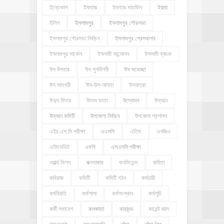
ইন্তেকাল
ইফতার
ইফতার মাহফিল
ইয়াবা
ইলিশ
ইসলামপুর
ইসলামপুর পৌরসভা
ইসলামপুর পৌরসভা নির্বাচন
ইসলামপুর প্রেসক্লাব
ইসলামপুর সার্কেল
ইসলামী আন্দোলন
ইসলামী ব্যাংক
ঈদ উপহার
ঈদ পুনর্মিলনী
ঈদ শুভেচ্ছা
ঈদ সামগ্রী
ঈদ-উল-আযহা
ঈদযাত্রা
ঈদুল ফিতর
উৎসব ভাতা
উদ্বোধন
উন্নয়ন
উন্নয়ন কমিটি
উপজেলা নির্বাচন
উপজেলা প্রশাসন
এইচ.এস.সি পরীক্ষা
এএসপি
এতিম
এনজিও
এফিডেভিট
এমপি
এসএসসি পরীক্ষা
ওয়ার্ল্ড ভিশন
কক্সবাজার
কনফিডেন্স
কবিতা
কবিরাজ
কমিটি
কমিটি গঠন
কর্মচারী
কর্মবিরতি
কর্মশালা
কর্মসংস্থান
কর্মসূচি
কর্মী সমাবেশ
কলকাতা
কারাদন্ড
কারেন্ট জাল