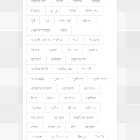
পরিবেশ দিবস
পরীক্ষা
পলাতক
পানিবন্দি
পিআইও
পুরস্কার
পুলিশ
পুলিশ সুপার
পুষ্টি
পূজা
পৌর প্রার্থী
পৌরসভা
পৌরসভা নির্বাচন
প্রকল্প
প্রকাশিত সংবাদের প্রতিবাদ
প্রক্সি
প্রচারণা
প্রচ্ছদ
প্রজনন
প্রণোদনা
প্রতারক
প্রতারণা
প্রতিবাদ
প্রতিবাদ সভা
প্রতিষ্ঠা বার্ষিকী
প্রতীক বরাদ্দ
প্রদর্শনী
প্রধানমন্ত্রী
প্রশাসন
প্রশিক্ষণ
প্রাণি সম্পদ
প্রাথমিক বিদ্যালয়
প্রেসক্লাব
ফলোআপ
ফিচার
ফুটবল
বই বিতরণ
বকশীগঞ্জ
বজ্রপাত
বড়দিন
বরিশাল
বর্ধিতসভা
বস্ত্র বিতরণ
বহিষ্কার
বাছাইকৃত সংবাদ
বাজেট
বাজেট পেশ
বাতি
বায়োজিন
বাংলাদেশ
বালু উত্তোলন
বাঁশচড়া
বিএনপি