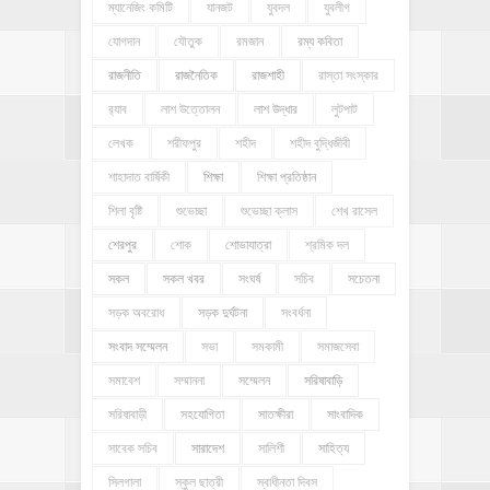
ম্যানেজিং কমিটি
যানজট
যুবদল
যুবলীগ
যোগদান
যৌতুক
রমজান
রম্য কবিতা
রাজনীতি
রাজনৈতিক
রাজশাহী
রাস্তা সংস্কার
র‍্যাব
লাশ উত্তোলন
লাশ উদ্ধার
লুটপাট
লেখক
শরীফপুর
শহীদ
শহীদ বুদ্ধিজীবী
শাহাদাত বার্ষিকী
শিক্ষা
শিক্ষা প্রতিষ্ঠান
শিলা বৃষ্টি
শুভেচ্ছা
শুভেচ্ছা ক্লাস
শেখ রাসেল
শেরপুর
শোক
শোভাযাত্রা
শ্রমিক দল
সকল
সকল খবর
সংঘর্ষ
সচিব
সচেতনা
সড়ক অবরোধ
সড়ক দুর্ঘটনা
সংবর্ধনা
সংবাদ সম্মেলন
সভা
সমকামী
সমাজসেবা
সমাবেশ
সম্মাননা
সম্মেলন
সরিষাবাড়ি
সরিষাবাড়ী
সহযোগিতা
সাতক্ষীরা
সাংবাদিক
সাবেক সচিব
সারাদেশ
সালিশী
সাহিত্য
সিলগালা
স্কুল ছাত্রী
স্বাধীনতা দিবস