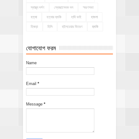
স্বাস্থ্য দর্পণ
স্বেচ্ছাসেবক দল
স্মরণসভা
হত্যা
হত্যার হুমকি
হাদি ভাই
হামলা
হিজড়া
হিলি
হুইলচেয়ার বিতরণ
হুমকি
যোগাযোগ ফরম
Name
Email
*
Message
*