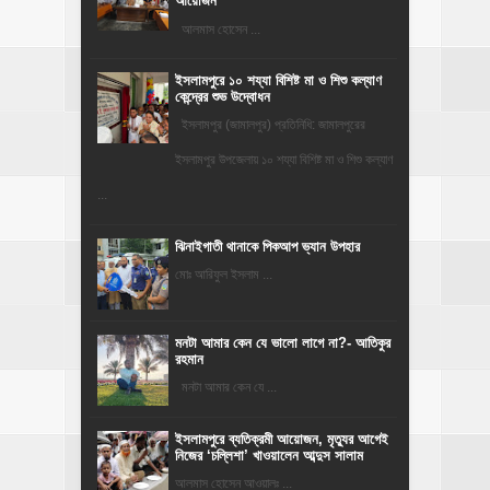
আয়োজন
‎​আলমাস হোসেন ...
ইসলামপুরে ১০ শয্যা বিশিষ্ট মা ও শিশু কল্যাণ
কেন্দ্রের শুভ উদ্বোধন
ইসলামপুর (জামালপুর) প্রতিনিধি: জামালপুরের
ইসলামপুর উপজেলায় ১০ শয্যা বিশিষ্ট মা ও শিশু কল্যাণ
...
ঝিনাইগাতী থানাকে পিকআপ ভ্যান উপহার
মোঃ আরিফুল ইসলাম ...
মনটা আমার কেন যে ভালো লাগে না?- আতিকুর
রহমান
মনটা আমার কেন যে ...
‎ইসলামপুরে ব্যতিক্রমী আয়োজন, মৃত্যুর আগেই
নিজের ‘চল্লিশা’ খাওয়ালেন আব্দুস সালাম
আলমাস হোসেন আওয়ালঃ ...