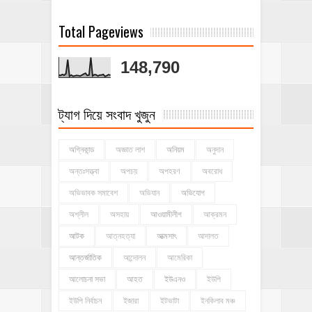
Total Pageviews
148,790
ট্যাগ দিয়ে সংবাদ খুজুন
অগ্নিকান্ড
অজ্ঞাত লাশ
অনিয়ম
অনুদান
অন্তঃসত্ত্বা
অপচয়
অপহরণ
অবরোধ
অভিভাবক সমাবেশ
অভিযান
অভিযোগ
অশ্লীল
অসহায়
আওয়ামীলীগ
আক্রমন
আটক
আত্নহত্যা
আত্মসাৎ
আদালত
আন্তর্জাতিক
আন্দোলন
আমেরিকা
আলোচনা সভা
আহত
ইউএনও
ইউপি
ইউপি নির্বাচন
ইজারা
ইটভাটা
ইনকিলাব মঞ্চ