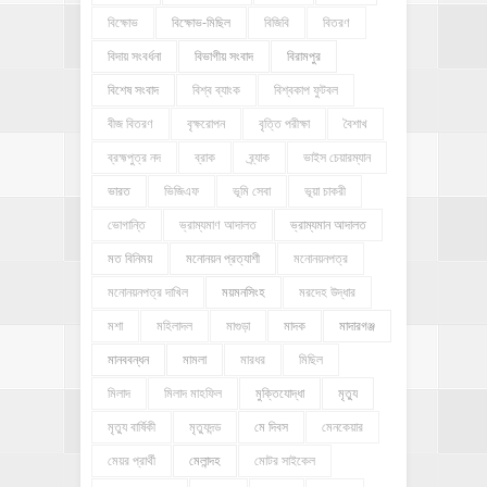
বিক্ষোভ
বিক্ষোভ-মিছিল
বিজিবি
বিতরণ
বিদায় সংবর্ধনা
বিভাগীয় সংবাদ
বিরামপুর
বিশেষ সংবাদ
বিশ্ব ব্যাংক
বিশ্বকাপ ফুটবল
বীজ বিতরণ
বৃক্ষরোপন
বৃত্তি পরীক্ষা
বৈশাখ
ব্রহ্মপুত্র নদ
ব্রাক
ব্র্যাক
ভাইস চেয়ারম্যান
ভারত
ভিজিএফ
ভূমি সেবা
ভূয়া চাকরী
ভোগান্তি
ভ্রাম্যমাণ আদালত
ভ্রাম্যমান আদালত
মত বিনিময়
মনোনয়ন প্রত্যাশী
মনোনয়নপত্র
মনোনয়নপত্র দাখিল
ময়মনসিংহ
মরদেহ উদ্ধার
মশা
মহিলাদল
মাগুড়া
মাদক
মাদারগঞ্জ
মানববন্ধন
মামলা
মারধর
মিছিল
মিলাদ
মিলাদ মাহফিল
মুক্তিযোদ্ধা
মৃত্যু
মৃত্যু বার্ষিকী
মৃত্যুদন্ড
মে দিবস
মেনকেয়ার
মেয়র প্রার্থী
মেলান্দহ
মোটর সাইকেল