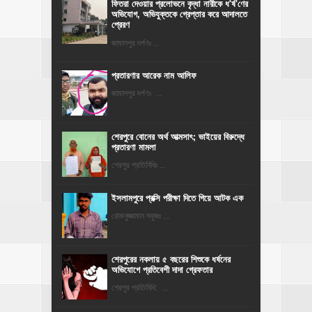
ফিতরা দেওয়ার প্রলোভনে বৃদ্ধা নারীকে ধ'র্ষ'ণের
অভিযোগ, অভিযুক্তকে গ্রেপ্তার করে আদালতে
প্রেরণ
জামালপুর দর্পণঃ ...
প্রতারণার আরেক নাম আলিফ
জামালপুর দর্পণঃ ...
শেরপুরে বোনের অর্থ আত্মসাৎ; ভাইয়ের বিরুদ্ধে
প্রতারণা মামলা
শেরপুর প্রতিনিধিঃ ...
ইসলামপুরে প্রক্সি পরীক্ষা দিতে গিয়ে আটক এক
রোকনুজ্জামান সবুজঃ ...
শেরপুরের নকলায় ৫ বছরের শিশুকে ধর্ষনের
অভিযোগে প্রতিবেশী দাদা গ্রেফতার
শেরপুর প্রতিনিধি: ...