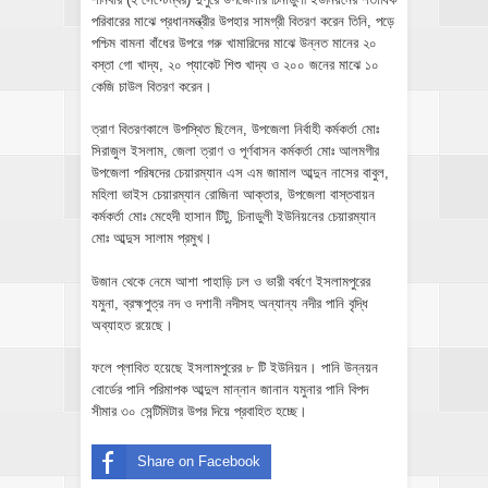
পরিবারের মাঝে প্রধানমন্ত্রীর উপহার সামগ্রী বিতরণ করেন তিনি, পড়ে
পশ্চিম বামনা বাঁধের উপরে গরু খামারিদের মাঝে উন্নত মানের ২০
বস্তা গো খাদ্য, ২০ প্যাকেট শিশু খাদ্য ও ২০০ জনের মাঝে ১০
কেজি চাউল বিতরণ করেন।
ত্রাণ বিতরণকালে উপস্থিত ছিলেন, উপজেলা নির্বাহী কর্মকর্তা মোঃ
সিরাজুল ইসলাম, জেলা ত্রাণ ও পূর্ণবাসন কর্মকর্তা মোঃ আলমগীর
উপজেলা পরিষদের চেয়ারম্যান এস এম জামাল আব্দুন নাসের বাবুল,
মহিলা ভাইস চেয়ারম্যান রোজিনা আক্তার, উপজেলা বাস্তবায়ন
কর্মকর্তা মোঃ মেহেদী হাসান টিটু, চিনাডুলী ইউনিয়নের চেয়ারম্যান
মোঃ আব্দুস সালাম প্রমুখ।
উজান থেকে নেমে আশা পাহাড়ি ঢল ও ভারী বর্ষণে ইসলামপুরের
যমুনা, ব্রহ্মপুত্র নদ ও দশানী নদীসহ অন্যান্য নদীর পানি বৃদ্ধি
অব্যাহত রয়েছে।
ফলে প্লাবিত হয়েছে ইসলামপুরের ৮ টি ইউনিয়ন। পানি উন্নয়ন
বোর্ডের পানি পরিমাপক আব্দুল মান্নান জানান যমুনার পানি বিপদ
সীমার ৩০ সেন্টিমিটার উপর দিয়ে প্রবাহিত হচ্ছে।
Share on Facebook