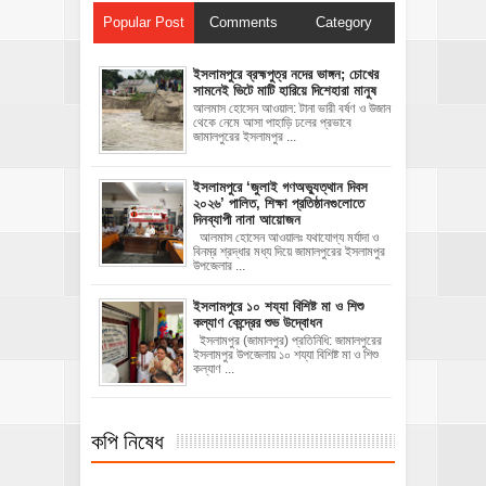
Popular Post
Comments
Category
ইসলামপুরে ব্রহ্মপুত্র নদের ভাঙ্গন; চোখের
সামনেই ভিটে মাটি হারিয়ে দিশেহারা মানুষ
আলমাস হোসেন আওয়াল: টানা ভারী বর্ষণ ও উজান
থেকে নেমে আসা পাহাড়ি ঢলের প্রভাবে
জামালপুরের ইসলামপুর ...
‎ইসলামপুরে ‘জুলাই গণঅভ্যুত্থান দিবস
২০২৬’ পালিত, শিক্ষা প্রতিষ্ঠানগুলোতে
দিনব্যাপী নানা আয়োজন
‎​আলমাস হোসেন আওয়ালঃ‎ ‎​যথাযোগ্য মর্যাদা ও
বিনম্র শ্রদ্ধার মধ্য দিয়ে জামালপুরের ইসলামপুর
উপজেলার ...
ইসলামপুরে ১০ শয্যা বিশিষ্ট মা ও শিশু
কল্যাণ কেন্দ্রের শুভ উদ্বোধন
ইসলামপুর (জামালপুর) প্রতিনিধি: জামালপুরের
ইসলামপুর উপজেলায় ১০ শয্যা বিশিষ্ট মা ও শিশু
কল্যাণ ...
কপি নিষেধ