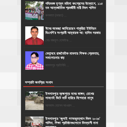
পশ্চিমবঙ্গ তৃণমূল মহিলা কংগ্রেসের উদ্যোগে, ১১৫
তম আন্তর্জাতিক শ্রমজীবী নারী দিবস পালিত
কলকাতা (ভারত) ...
ঈদের শুভেচ্ছা জানিয়েছেন পাকুরিয়া ইউনিয়ন
বিএনপি'র সংগ্রামী আহ্বায়ক আ: হালিম সরকার
মোঃ নাজমুল হোসাইনঃ ...
মেলান্দহে রাজনৈতিক মামলায় শিক্ষক গ্রেফতার,
সমালোচনার ঝড়
জামালপুর প্রতিনিধি ...
সম্প্রতি জনপ্রিয় সংবাদ
ইসলামপুরে ব্রহ্মপুত্র নদের ভাঙ্গন; চোখের
সামনেই ভিটে মাটি হারিয়ে দিশেহারা মানুষ
আলমাস হোসেন আওয়াল ...
‎ইসলামপুরে ‘জুলাই গণঅভ্যুত্থান দিবস ২০২৬’
পালিত, শিক্ষা প্রতিষ্ঠানগুলোতে দিনব্যাপী নানা