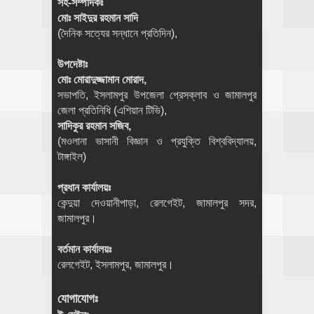
সহ-সম্পাদকঃ
মোঃ সাইদুর রহমান সাদি
(দৈনিক সত্যের সন্ধানে প্রতিদিন),
উপদেষ্টাঃ
মোঃ মোরাদুজ্জামান মোরাদ,
সভাপতি, ইসলামপুর উপজেলা প্রেসক্লাব ও জামালপুর
জেলা প্রতিনিধি (এশিয়ান টিভি),
সাদিকুর রহমান সজিব,
(মওলানা ভাসানী বিজ্ঞান ও প্রযুক্তি বিশ্ববিদ্যালয়,
টাঙ্গাইল)
প্রধান কার্যালয়ঃ
কেন্দুয়া দেওয়ানীপাড়া, রেলগেইট, জামালপুর সদর,
জামালপুর।
বর্তমান কার্যালয়ঃ
রেলগেইট, ইসলামপুর, জামালপুর।
যোগাযোগঃ