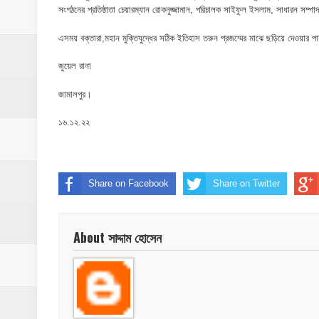
​ইসলামপুরে পূর্বশত্রুতার জেরে প্রতিপক্ষের বসতঘর
সংগঠনের প্রতিষ্ঠাতা চেয়ারম্যান রোকনুজ্জামান, পরিচালক সাইফুল ইসলাম, সাধারন 
‎ইসলামপুর স্বাস্থ্য কমপ্লেক্স ১০১ শয্যায় উন্নীত,
এসময় বক্তারা,মহান মুক্তিযুদ্ধের সঠিক ইতিহাস তরুন প্রজম্মের মাঝে ছড়িয়ে দেওয়া
ঝিনাইগাতী ক্ষুদ্র বণিক সমবায় সমিতির বার্ষিক সা
জুয়েল রানা
জামালপুর।
‎পানি সম্পদ মন্ত্রণালয়ের সংসদীয় স্থায়ী কমিটির
১৬.১২.২২
‎ইসলামপুরে ‘জুলাই গণঅভ্যুত্থান দিবস ২০২৬’ পা
Share on Facebook
Share on Twitter
About সাদ্দাম হোসেন