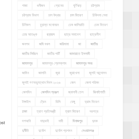
গাজা
গুনীজন
গ্রেনেড
ঘূর্ণিঝড়
চট্টগ্রাম
চট্টগ্রাম বিভাগ
চাল উদ্ধার
চাল বিতরণ
চিকিৎসা সেবা
চিনিকল
চুড়ান্ত মনোনয়ন
চেক জালিয়াতি
চেক বিতরণ
চোর আতঙ্ক
ছড়ারস
ছাত্র সমাবেশ
ছাত্রলীগ
জনপথ
জমি দখল
জরিমানা
জা
জাতীয়
জাতীয় নির্বাচন
জাতীয় পার্টি
জামায়াতে ইসলামী
জামালপুর
জামালপুর প্রেসক্লাব
জামালপুর সদর
জামিন
জালানি
জুয়া
জুয়াখেলা
জুলাই আন্দোলন
জুলাই গণঅভ্যুত্থান দিবস ২০২৬
জেল
জেলা পরিষদ
জেসমিন
জেসমিন প্রকল্প
জ্বালানী তেল
ঝিনাইগাতী
টাঙ্গাইল
ট্রেন
ডিসি
ডেঙ্গু
ড্রাম বিতরণ
ঢাকা
ত্রাণ প্রতিমন্ত্রী
ত্রাণ বিতরণ
দরপত্র
দশআনি
দাদুভাই
দাবী
দিনাজপুর
দুদক
ost
দুর্নীতি
দুর্যোগ
দুর্যোগ প্রশমন
দেওয়ানগঞ্জ