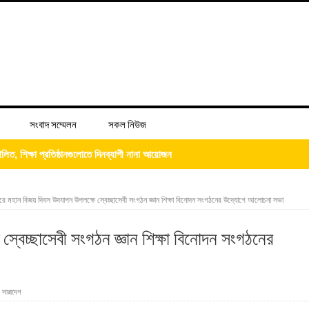
সংবাদ সম্মেলন
সকল নিউজ
্দ্রের শুভ উদ্বোধন
িজের ‘চল্লিশা’ খাওয়ালেন আব্দুস সালাম
রে মহান বিজয় দিবস উদযাপন উপলক্ষে স্বেচ্ছাসেবী সংগঠন জ্ঞান শিক্ষা বিনোদন সংগঠনের উদ্যোগে আলোচনা সভা
্বেচ্ছাসেবী সংগঠন জ্ঞান শিক্ষা বিনোদন সংগঠনের
 ভিটে মাটি হারিয়ে দিশেহারা মানুষ
,
সারাদেশ