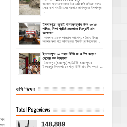
আলমাস হোসেন আওয়াল: টানা ভারী বর্ষণ ও উজান থেকে
নেমে আসা পাহাড়ি ঢলের প্রভাবে জামালপুরের ইসলামপুর
...
‎ইসলামপুরে ‘জুলাই গণঅভ্যুত্থান দিবস ২০২৬’
পালিত, শিক্ষা প্রতিষ্ঠানগুলোতে দিনব্যাপী নানা
আয়োজন
‎​আলমাস হোসেন আওয়ালঃ‎ ‎​যথাযোগ্য মর্যাদা ও বিনম্র
শ্রদ্ধার মধ্য দিয়ে জামালপুরের ইসলামপুর উপজেলার ...
ইসলামপুরে ১০ শয্যা বিশিষ্ট মা ও শিশু কল্যাণ
কেন্দ্রের শুভ উদ্বোধন
ইসলামপুর (জামালপুর) প্রতিনিধি: জামালপুরের
ইসলামপুর উপজেলায় ১০ শয্যা বিশিষ্ট মা ও শিশু কল্যাণ ...
কপি নিষেধ
Total Pageviews
াহিন
148,889
নোদন