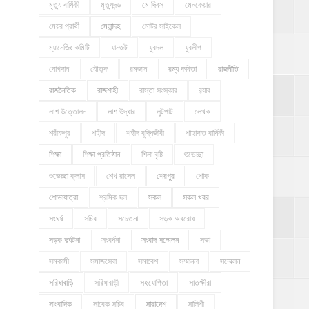
মৃত্যু বার্ষিকী
মৃত্যুদন্ড
মে দিবস
মেনকেয়ার
মেয়র প্রার্থী
মেলান্দহ
মোটর সাইকেল
ম্যানেজিং কমিটি
যানজট
যুবদল
যুবলীগ
যোগদান
যৌতুক
রমজান
রম্য কবিতা
রাজনীতি
রাজনৈতিক
রাজশাহী
রাস্তা সংস্কার
র‍্যাব
লাশ উত্তোলন
লাশ উদ্ধার
লুটপাট
লেখক
শরীফপুর
শহীদ
শহীদ বুদ্ধিজীবী
শাহাদাত বার্ষিকী
শিক্ষা
শিক্ষা প্রতিষ্ঠান
শিলা বৃষ্টি
শুভেচ্ছা
শুভেচ্ছা ক্লাস
শেখ রাসেল
শেরপুর
শোক
শোভাযাত্রা
শ্রমিক দল
সকল
সকল খবর
সংঘর্ষ
সচিব
সচেতনা
সড়ক অবরোধ
সড়ক দুর্ঘটনা
সংবর্ধনা
সংবাদ সম্মেলন
সভা
সমকামী
সমাজসেবা
সমাবেশ
সম্মাননা
সম্মেলন
সরিষাবাড়ি
সরিষাবাড়ী
সহযোগিতা
সাতক্ষীরা
সাংবাদিক
সাবেক সচিব
সারাদেশ
সালিশী