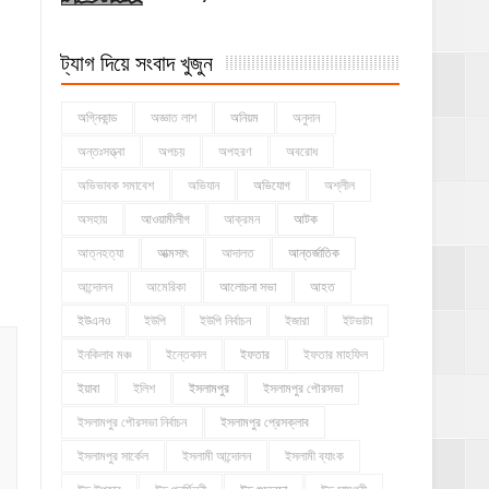
ট্যাগ দিয়ে সংবাদ খুজুন
অগ্নিকান্ড
অজ্ঞাত লাশ
অনিয়ম
অনুদান
অন্তঃসত্ত্বা
অপচয়
অপহরণ
অবরোধ
অভিভাবক সমাবেশ
অভিযান
অভিযোগ
অশ্লীল
অসহায়
আওয়ামীলীগ
আক্রমন
আটক
আত্নহত্যা
আত্মসাৎ
আদালত
আন্তর্জাতিক
আন্দোলন
আমেরিকা
আলোচনা সভা
আহত
ইউএনও
ইউপি
ইউপি নির্বাচন
ইজারা
ইটভাটা
ইনকিলাব মঞ্চ
ইন্তেকাল
ইফতার
ইফতার মাহফিল
ইয়াবা
ইলিশ
ইসলামপুর
ইসলামপুর পৌরসভা
ইসলামপুর পৌরসভা নির্বাচন
ইসলামপুর প্রেসক্লাব
ইসলামপুর সার্কেল
ইসলামী আন্দোলন
ইসলামী ব্যাংক