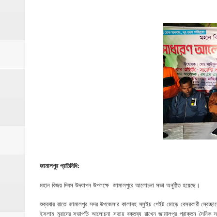
মনটা আমার কেন যে ভালো লাগে না?- আতিকুর র
ঝিনাইগাতীতে ভাতিজাদের হামলায় চাচী নিহত; হত্য
‎ইসলামপুরে এতিমখানার কমিটি নিয়ে হট্টগোল, সমা
আমরা সবই করতে চাই, তবে আমাদের হাত-পা বাঁধা; শ
ইসলামপুরে আর্থিক সাক্ষরতা ও লেনদেনে নিরাপত্ত
ইসলামপুরে কাঁসা শিল্প উন্নয়ন কমিটি ঘোষণা- স
​ইসলামপুর মহলগিরী উচ্চ বিদ্যালয়ে নজিরবিহীন জা
ইসলামপুরে তৃতীয় লিঙ্গ জনগোষ্ঠীর সক্ষমতা উন্নয়ন
জামালপুর প্রতিনিধি:
মাদকের ব্যাপারে কোনো সুপারিশ চলবে না, বিএ
মহান বিজয় দিবস উদযাপন উপলক্ষে জামালপুরে আলোচনা সভা অনুষ্ঠিত হয়েছে।
‎পার্থশী ইউপি নির্বাচনে চেয়ারম্যান পদে আলোচনার শ
শুক্রবার রাতে জামালপুর সদর উপজেলার কালাবহ স্লুইচ গেইট মোড়ে বেসরকারী স্বেচ্
ইসলাম মুরাদের সভাপতি আলোচনা সভায় বক্তব্য রাখেন জামালপুর প্রাক্তন সৈনিক সংস্থ