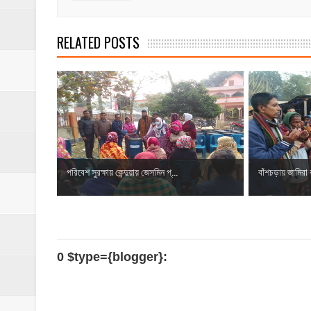
RELATED POSTS
পরিবেশ সুরক্ষায় কেন্দুয়ায় জেসমিন প্...
বাঁশচড়ায় জামিরা ব
0 $type={blogger}: