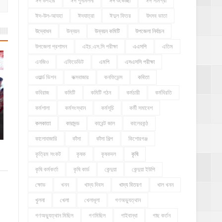
ঈদ উপহার
ঈদ পুনর্মিলনী
ঈদ শুভেচ্ছা
ঈদ সামগ্রী
ঈদ-উল-আযহা
ঈদযাত্রা
ঈদুল ফিতর
উৎসব ভাতা
উদ্বোধন
উন্নয়ন
উন্নয়ন কমিটি
উপজেলা নির্বাচন
উপজেলা প্রশাসন
এইচ.এস.সি পরীক্ষা
এএসপি
এতিম
এনজিও
এফিডেভিট
এমপি
এসএসসি পরীক্ষা
ওয়ার্ল্ড ভিশন
কক্সবাজার
কনফিডেন্স
কবিতা
কবিরাজ
কমিটি
কমিটি গঠন
কর্মচারী
কর্মবিরতি
কর্মশালা
কর্মসংস্থান
কর্মসূচি
কর্মী সমাবেশ
কলকাতা
কারাদন্ড
কারেন্ট জাল
কালেরকন্ঠ
কালোবাজারি
কাঁসা
কাঁসা শিল্প
কিশোরগঞ্জ
কৃত্রিম সংকট
কৃষক
কৃষকদল
কৃষি
কৃষি কর্মকর্তা
কৃষি কার্ড
কেন্দুয়া
কেন্দুয়া ইউপি
ক্ষোভ
খনন
খাদ্য দিবস
খাদ্য বিতরণ
খাল খনন
খুলনা
খেলা
খেলাধূলা
গণঅভ্যুত্থান
গণঅভ্যুত্থান মিছিল
গণমিছিল
গাইবান্ধা
গাছ কর্তন