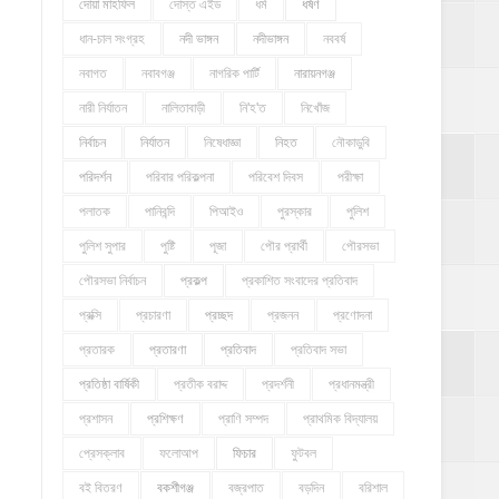
দোয়া মাহফিল
দোস্ত এইড
ধর্ম
ধর্ষণ
ধান-চাল সংগ্রহ
নদী ভাঙ্গন
নদীভাঙ্গন
নববর্ষ
নবাগত
নবাবগঞ্জ
নাগরিক পার্টি
নারায়নগঞ্জ
নারী নির্যাতন
নালিতাবাড়ী
নি'হ'ত
নিখোঁজ
নির্বাচন
নির্যাতন
নিষেধাজ্ঞা
নিহত
নৌকাডুবি
পরিদর্শন
পরিবার পরিকল্পনা
পরিবেশ দিবস
পরীক্ষা
পলাতক
পানিবন্দি
পিআইও
পুরস্কার
পুলিশ
পুলিশ সুপার
পুষ্টি
পূজা
পৌর প্রার্থী
পৌরসভা
পৌরসভা নির্বাচন
প্রকল্প
প্রকাশিত সংবাদের প্রতিবাদ
প্রক্সি
প্রচারণা
প্রচ্ছদ
প্রজনন
প্রণোদনা
প্রতারক
প্রতারণা
প্রতিবাদ
প্রতিবাদ সভা
প্রতিষ্ঠা বার্ষিকী
প্রতীক বরাদ্দ
প্রদর্শনী
প্রধানমন্ত্রী
প্রশাসন
প্রশিক্ষণ
প্রাণি সম্পদ
প্রাথমিক বিদ্যালয়
প্রেসক্লাব
ফলোআপ
ফিচার
ফুটবল
বই বিতরণ
বকশীগঞ্জ
বজ্রপাত
বড়দিন
বরিশাল