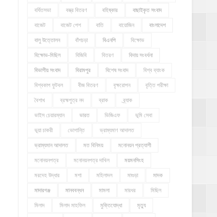
বর্ধিতসভা
বস্ত্র বিতরণ
বহিষ্কার
বাছাইকৃত সংবাদ
বাজেট
বাজেট পেশ
বাতি
বায়োজিন
বাংলাদেশ
বালু উত্তোলন
বাঁশচড়া
বিএনপি
বিক্ষোভ
বিক্ষোভ-মিছিল
বিজিবি
বিতরণ
বিদায় সংবর্ধনা
বিভাগীয় সংবাদ
বিরামপুর
বিশেষ সংবাদ
বিশ্ব ব্যাংক
বিশ্বকাপ ফুটবল
বীজ বিতরণ
বৃক্ষরোপন
বৃত্তি পরীক্ষা
বৈশাখ
ব্রহ্মপুত্র নদ
ব্রাক
ব্র্যাক
ভাইস চেয়ারম্যান
ভারত
ভিজিএফ
ভূমি সেবা
ভূয়া চাকরী
ভোগান্তি
ভ্রাম্যমাণ আদালত
ভ্রাম্যমান আদালত
মত বিনিময়
মনোনয়ন প্রত্যাশী
মনোনয়নপত্র
মনোনয়নপত্র দাখিল
ময়মনসিংহ
মরদেহ উদ্ধার
মশা
মহিলাদল
মাগুড়া
মাদক
মাদারগঞ্জ
মানববন্ধন
মামলা
মারধর
মিছিল
মিলাদ
মিলাদ মাহফিল
মুক্তিযোদ্ধা
মৃত্যু