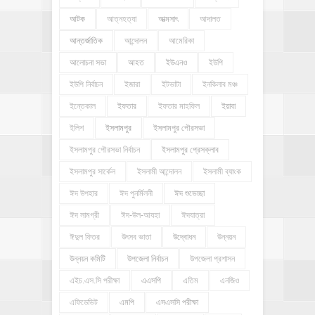
আটক
আত্নহত্যা
আত্মসাৎ
আদালত
আন্তর্জাতিক
আন্দোলন
আমেরিকা
আলোচনা সভা
আহত
ইউএনও
ইউপি
ইউপি নির্বাচন
ইজারা
ইটভাটা
ইনকিলাব মঞ্চ
ইন্তেকাল
ইফতার
ইফতার মাহফিল
ইয়াবা
ইলিশ
ইসলামপুর
ইসলামপুর পৌরসভা
ইসলামপুর পৌরসভা নির্বাচন
ইসলামপুর প্রেসক্লাব
ইসলামপুর সার্কেল
ইসলামী আন্দোলন
ইসলামী ব্যাংক
ঈদ উপহার
ঈদ পুনর্মিলনী
ঈদ শুভেচ্ছা
ঈদ সামগ্রী
ঈদ-উল-আযহা
ঈদযাত্রা
ঈদুল ফিতর
উৎসব ভাতা
উদ্বোধন
উন্নয়ন
উন্নয়ন কমিটি
উপজেলা নির্বাচন
উপজেলা প্রশাসন
এইচ.এস.সি পরীক্ষা
এএসপি
এতিম
এনজিও
এফিডেভিট
এমপি
এসএসসি পরীক্ষা