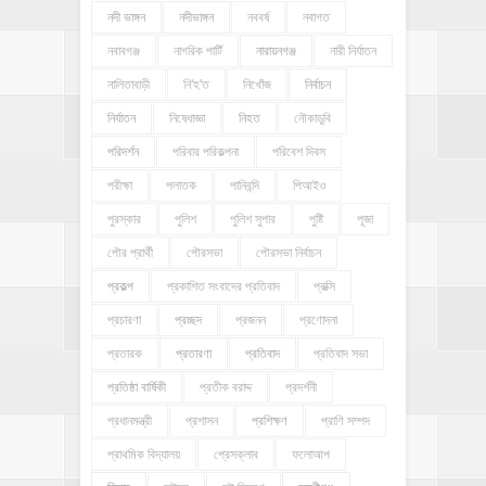
নদী ভাঙ্গন
নদীভাঙ্গন
নববর্ষ
নবাগত
নবাবগঞ্জ
নাগরিক পার্টি
নারায়নগঞ্জ
নারী নির্যাতন
নালিতাবাড়ী
নি'হ'ত
নিখোঁজ
নির্বাচন
নির্যাতন
নিষেধাজ্ঞা
নিহত
নৌকাডুবি
পরিদর্শন
পরিবার পরিকল্পনা
পরিবেশ দিবস
পরীক্ষা
পলাতক
পানিবন্দি
পিআইও
পুরস্কার
পুলিশ
পুলিশ সুপার
পুষ্টি
পূজা
পৌর প্রার্থী
পৌরসভা
পৌরসভা নির্বাচন
প্রকল্প
প্রকাশিত সংবাদের প্রতিবাদ
প্রক্সি
প্রচারণা
প্রচ্ছদ
প্রজনন
প্রণোদনা
প্রতারক
প্রতারণা
প্রতিবাদ
প্রতিবাদ সভা
প্রতিষ্ঠা বার্ষিকী
প্রতীক বরাদ্দ
প্রদর্শনী
প্রধানমন্ত্রী
প্রশাসন
প্রশিক্ষণ
প্রাণি সম্পদ
প্রাথমিক বিদ্যালয়
প্রেসক্লাব
ফলোআপ