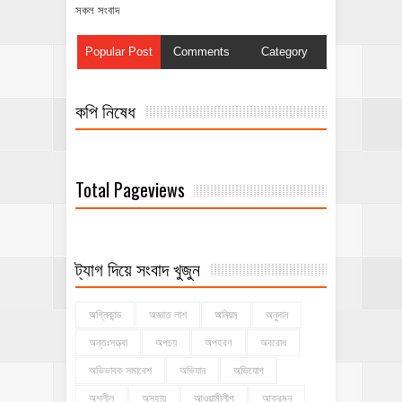
সকল সংবাদ
Popular Post
Comments
Category
কপি নিষেধ
Total Pageviews
ট্যাগ দিয়ে সংবাদ খুজুন
অগ্নিকান্ড
অজ্ঞাত লাশ
অনিয়ম
অনুদান
অন্তঃসত্ত্বা
অপচয়
অপহরণ
অবরোধ
অভিভাবক সমাবেশ
অভিযান
অভিযোগ
অশ্লীল
অসহায়
আওয়ামীলীগ
আক্রমন