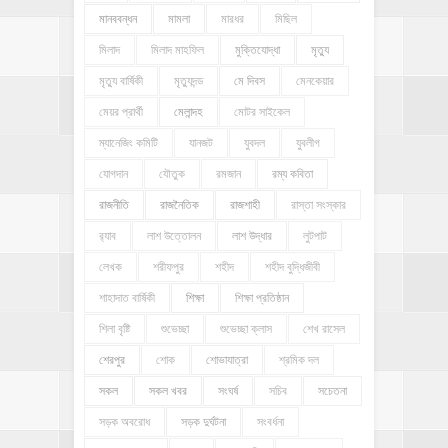
মানববন্ধন
মামলা
মারধর
মিছিল
মিলাদ
মিলাদ মাহফিল
মুক্তিযোদ্ধা
মৃত্যু
মৃত্যু বার্ষিকী
মৃত্যুদন্ড
মে দিবস
মেনকেয়ার
মেয়র প্রার্থী
মেলান্দহ
মোটর সাইকেল
ম্যানেজিং কমিটি
যানজট
যুবদল
যুবলীগ
যোগদান
যৌতুক
রমজান
রম্য কবিতা
রাজনীতি
রাজনৈতিক
রাজশাহী
রাস্তা সংস্কার
র‍্যাব
লাশ উত্তোলন
লাশ উদ্ধার
লুটপাট
লেখক
শরীফপুর
শহীদ
শহীদ বুদ্ধিজীবী
শাহাদাত বার্ষিকী
শিক্ষা
শিক্ষা প্রতিষ্ঠান
শিলা বৃষ্টি
শুভেচ্ছা
শুভেচ্ছা ক্লাস
শেখ রাসেল
শেরপুর
শোক
শোভাযাত্রা
শ্রমিক দল
সকল
সকল খবর
সংঘর্ষ
সচিব
সচেতনা
সড়ক অবরোধ
সড়ক দুর্ঘটনা
সংবর্ধনা