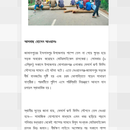
আলমাছ হোসেন আওয়ালঃ
জামালপুরের ইসলামপুর উপজেলায় পাম্পে তেল না পেয়ে ক্ষুব্ধ হয়ে
সড়ক অবরোধ করেছেন মোটরসাইকেল চালকেরা। সোমবার (৬
এপ্রিল) সকালে উপজেলার মোশারফগঞ্জ এলাকার মেসার্স ঝর্ণা ফিলিং
স্টেশনের সামনে এই ঘটনা ঘটে। এতে দেওয়ানগঞ্জ-জামালপুর সড়কে
দীর্ঘ যানজটের সৃষ্টি হয় এবং চরম ভোগান্তিতে পড়েন সাধারণ
যাত্রীরা। পরবর্তীতে পুলিশ এসে পরিস্থিতি নিয়ন্ত্রণে আনলে যান
চলাচল স্বাভাবিক হয়।
স্থানীয় সূত্রে জানা যায়, মেসার্স ঝর্ণা ফিলিং স্টেশনে তেল দেওয়া
হবে— সামাজিক যোগাযোগ মাধ্যমে এমন খবর ছড়িয়ে পড়লে
শনিবার মধ্যরাত থেকেই পাম্পের সামনে বিপুল সংখ্যক মোটরসাইকেল
চালক ভিড় জমান। দীর্ঘক্ষণ লাইনে অপেক্ষার পর সকালে পাম্প