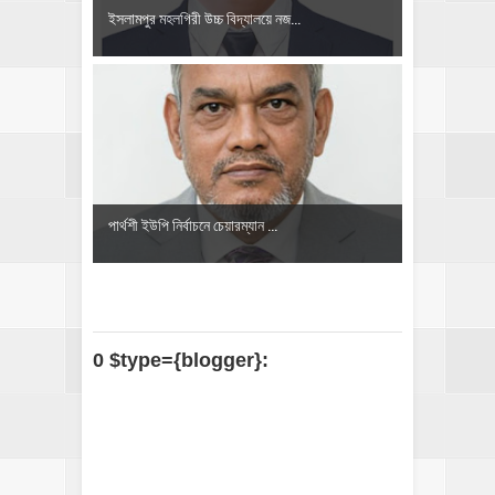
​ইসলামপুর মহলগিরী উচ্চ বিদ্যালয়ে নজ...
‎পার্থশী ইউপি নির্বাচনে চেয়ারম্যান ...
0 $type={blogger}: