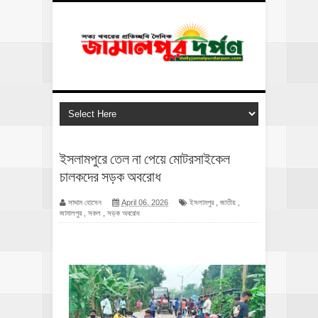
ইসলামপুরে তেল না পেয়ে মোটরসাইকেল
চালকদের সড়ক অবরোধ
সাদ্দাম হোসেন
April 06, 2026
ইসলামপুর
,
জাতীয়
,
জামালপুর
,
সকল
,
সড়ক অবরোধ