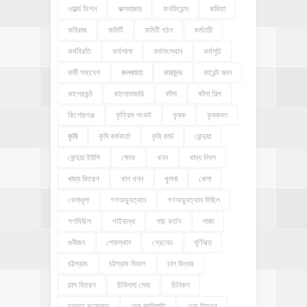
ওয়ার্ল্ড ভিশন
কক্সবাজার
কনফিডেন্স
কবিতা
কবিরাজ
কমিটি
কমিটি গঠন
কর্মচারী
কর্মবিরতি
কর্মশালা
কর্মসংস্থান
কর্মসূচি
কর্মী সমাবেশ
কলকাতা
কারাদন্ড
কারেন্ট জাল
কালেরকন্ঠ
কালোবাজারি
কাঁসা
কাঁসা শিল্প
কিশোরগঞ্জ
কৃত্রিম সংকট
কৃষক
কৃষকদল
কৃষি
কৃষি কর্মকর্তা
কৃষি কার্ড
কেন্দুয়া
কেন্দুয়া ইউপি
ক্ষোভ
খনন
খাদ্য দিবস
খাদ্য বিতরণ
খাল খনন
খুলনা
খেলা
খেলাধূলা
গণঅভ্যুত্থান
গণঅভ্যুত্থান মিছিল
গণমিছিল
গাইবান্ধা
গাছ কর্তন
গাজা
গুনীজন
গোরস্থান
গ্রেনেড
ঘূর্ণিঝড়
চট্টগ্রাম
চট্টগ্রাম বিভাগ
চাল উদ্ধার
চাল বিতরণ
চিকিৎসা সেবা
চিনিকল
চুড়ান্ত মনোনয়ন
চেক জালিয়াতি
চেক বিতরণ