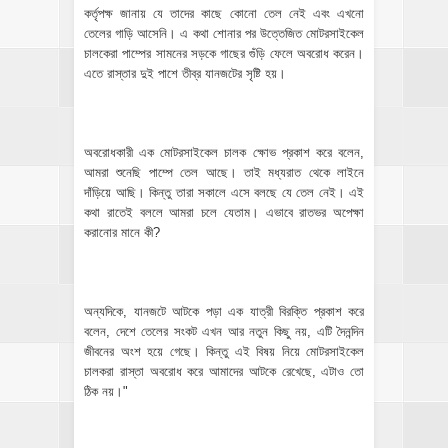
কর্তৃপক্ষ জানায় যে তাদের কাছে কোনো তেল নেই এবং এখনো
তেলের গাড়ি আসেনি। এ কথা শোনার পর উত্তেজিত মোটরসাইকেল
চালকেরা পাম্পের সামনের সড়কে গাছের গুঁড়ি ফেলে অবরোধ করেন।
এতে রাস্তার দুই পাশে তীব্র যানজটের সৃষ্টি হয়।
অবরোধকারী এক মোটরসাইকেল চালক ক্ষোভ প্রকাশ করে বলেন,
আমরা শুনেছি পাম্পে তেল আছে। তাই মধ্যরাত থেকে লাইনে
দাঁড়িয়ে আছি। কিন্তু তারা সকালে এসে বলছে যে তেল নেই। এই
কথা রাতেই বললে আমরা চলে যেতাম। এভাবে রাতভর অপেক্ষা
করানোর মানে কী?
অন্যদিকে, যানজটে আটকে পড়া এক যাত্রী বিরক্তি প্রকাশ করে
বলেন, দেশে তেলের সংকট এখন আর নতুন কিছু নয়, এটি দৈনন্দিন
জীবনের অংশ হয়ে গেছে। কিন্তু এই বিষয় নিয়ে মোটরসাইকেল
চালকরা রাস্তা অবরোধ করে আমাদের আটকে রেখেছে, এটাও তো
ঠিক নয়।"