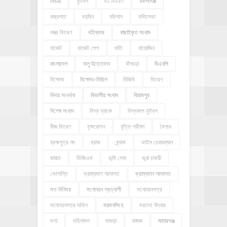
ফিচার
ফুটবল
বই বিতরণ
বকশীগঞ্জ
বজ্রপাত
বড়দিন
বরিশাল
বর্ধিতসভা
বস্ত্র বিতরণ
বহিষ্কার
বাছাইকৃত সংবাদ
বাজেট
বাজেট পেশ
বাতি
বায়োজিন
বাংলাদেশ
বালু উত্তোলন
বাঁশচড়া
বিএনপি
বিক্ষোভ
বিক্ষোভ-মিছিল
বিজিবি
বিতরণ
বিদায় সংবর্ধনা
বিভাগীয় সংবাদ
বিরামপুর
বিশেষ সংবাদ
বিশ্ব ব্যাংক
বিশ্বকাপ ফুটবল
বীজ বিতরণ
বৃক্ষরোপন
বৃত্তি পরীক্ষা
বৈশাখ
ব্রহ্মপুত্র নদ
ব্রাক
ব্র্যাক
ভাইস চেয়ারম্যান
ভারত
ভিজিএফ
ভূমি সেবা
ভূয়া চাকরী
ভোগান্তি
ভ্রাম্যমাণ আদালত
ভ্রাম্যমান আদালত
মত বিনিময়
মনোনয়ন প্রত্যাশী
মনোনয়নপত্র
মনোনয়নপত্র দাখিল
ময়মনসিংহ
মরদেহ উদ্ধার
মশা
মহিলাদল
মাগুড়া
মাদক
মাদারগঞ্জ