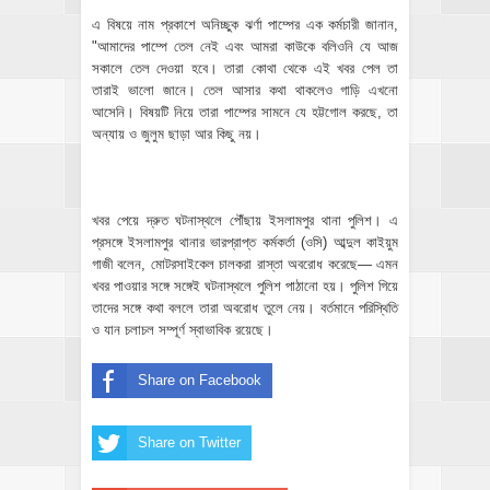
এ বিষয়ে নাম প্রকাশে অনিচ্ছুক ঝর্ণা পাম্পের এক কর্মচারী জানান,
"আমাদের পাম্পে তেল নেই এবং আমরা কাউকে বলিওনি যে আজ
সকালে তেল দেওয়া হবে। তারা কোথা থেকে এই খবর পেল তা
তারাই ভালো জানে। তেল আসার কথা থাকলেও গাড়ি এখনো
আসেনি। বিষয়টি নিয়ে তারা পাম্পের সামনে যে হট্টগোল করছে, তা
অন্যায় ও জুলুম ছাড়া আর কিছু নয়।
খবর পেয়ে দ্রুত ঘটনাস্থলে পৌঁছায় ইসলামপুর থানা পুলিশ। এ
প্রসঙ্গে ইসলামপুর থানার ভারপ্রাপ্ত কর্মকর্তা (ওসি) আব্দুল কাইয়ুম
গাজী বলেন, মোটরসাইকেল চালকরা রাস্তা অবরোধ করেছে— এমন
খবর পাওয়ার সঙ্গে সঙ্গেই ঘটনাস্থলে পুলিশ পাঠানো হয়। পুলিশ গিয়ে
তাদের সঙ্গে কথা বললে তারা অবরোধ তুলে নেয়। বর্তমানে পরিস্থিতি
ও যান চলাচল সম্পূর্ণ স্বাভাবিক রয়েছে।
Share on Facebook
Share on Twitter