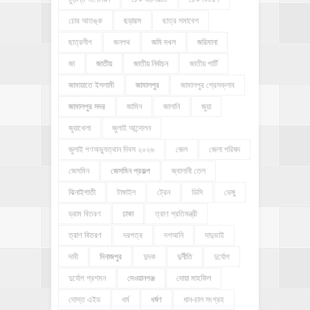
চোর আতঙ্ক
ছড়ারস
ছাত্র সমাবেশ
ছাত্রলীগ
জনপথ
জমি দখল
জরিমানা
জা
জাতীয়
জাতীয় নির্বাচন
জাতীয় পার্টি
জামায়াতে ইসলামী
জামালপুর
জামালপুর প্রেসক্লাব
জামালপুর সদর
জামিন
জালানি
জুয়া
জুয়াখেলা
জুলাই আন্দোলন
জুলাই গণঅভ্যুত্থান দিবস ২০২৬
জেল
জেলা পরিষদ
জেসমিন
জেসমিন প্রকল্প
জ্বালানী তেল
ঝিনাইগাতী
টাঙ্গাইল
ট্রেন
ডিসি
ডেঙ্গু
ড্রাম বিতরণ
ঢাকা
ত্রাণ প্রতিমন্ত্রী
ত্রাণ বিতরণ
দরপত্র
দশআনি
দাদুভাই
দাবী
দিনাজপুর
দুদক
দুর্নীতি
দুর্যোগ
দুর্যোগ প্রশমন
দেওয়ানগঞ্জ
দোয়া মাহফিল
দোস্ত এইড
ধর্ম
ধর্ষণ
ধান-চাল সংগ্রহ