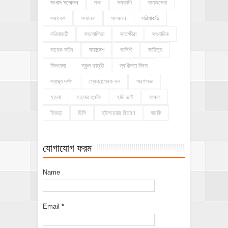
সংবাদ সম্মেলন
সভা
সমকামী
সমাজসেবা
সমাবেশ
সম্মাননা
সম্মেলন
সরিষাবাড়ি
সরিষাবাড়ী
সহযোগিতা
সাতক্ষীরা
সাংবাদিক
সাবেক সচিব
সারাদেশ
সালিশী
সাহিত্য
সিলগালা
স্কুল ছাত্রী
স্বাধীনতা দিবস
স্বাস্থ্য দর্পণ
স্বেচ্ছাসেবক দল
স্মরণসভা
হত্যা
হত্যার হুমকি
হাদি ভাই
হামলা
হিজড়া
হিলি
হুইলচেয়ার বিতরণ
হুমকি
যোগাযোগ ফরম
Name
Email
*