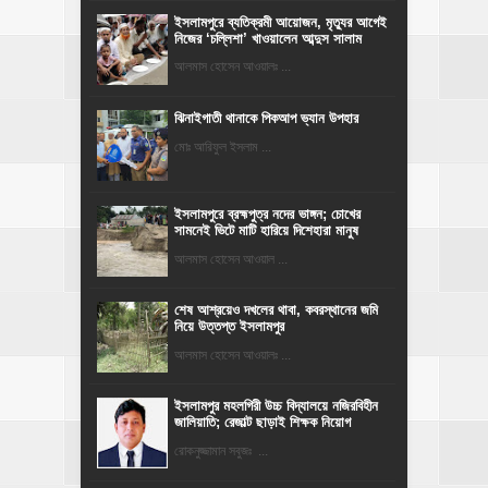
‎ইসলামপুরে ব্যতিক্রমী আয়োজন, মৃত্যুর আগেই
নিজের ‘চল্লিশা’ খাওয়ালেন আব্দুস সালাম
আলমাস হোসেন আওয়ালঃ ...
ঝিনাইগাতী থানাকে পিকআপ ভ্যান উপহার
মোঃ আরিফুল ইসলাম ...
ইসলামপুরে ব্রহ্মপুত্র নদের ভাঙ্গন; চোখের
সামনেই ভিটে মাটি হারিয়ে দিশেহারা মানুষ
আলমাস হোসেন আওয়াল ...
শেষ আশ্রয়েও দখলের থাবা, কবরস্থানের জমি
নিয়ে উত্তপ্ত ইসলামপুর
আলমাস হোসেন আওয়ালঃ ...
​ইসলামপুর মহলগিরী উচ্চ বিদ্যালয়ে নজিরবিহীন
জালিয়াতি; রেজাল্ট ছাড়াই শিক্ষক নিয়োগ
রোকনুজ্জামান সবুজঃ ...