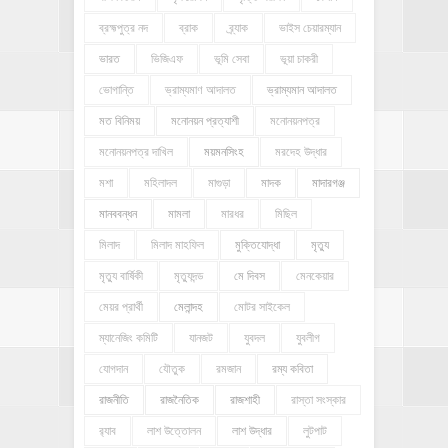
ব্রহ্মপুত্র নদ
ব্রাক
ব্র্যাক
ভাইস চেয়ারম্যান
ভারত
ভিজিএফ
ভূমি সেবা
ভূয়া চাকরী
ভোগান্তি
ভ্রাম্যমাণ আদালত
ভ্রাম্যমান আদালত
মত বিনিময়
মনোনয়ন প্রত্যাশী
মনোনয়নপত্র
মনোনয়নপত্র দাখিল
ময়মনসিংহ
মরদেহ উদ্ধার
মশা
মহিলাদল
মাগুড়া
মাদক
মাদারগঞ্জ
মানববন্ধন
মামলা
মারধর
মিছিল
মিলাদ
মিলাদ মাহফিল
মুক্তিযোদ্ধা
মৃত্যু
মৃত্যু বার্ষিকী
মৃত্যুদন্ড
মে দিবস
মেনকেয়ার
মেয়র প্রার্থী
মেলান্দহ
মোটর সাইকেল
ম্যানেজিং কমিটি
যানজট
যুবদল
যুবলীগ
যোগদান
যৌতুক
রমজান
রম্য কবিতা
রাজনীতি
রাজনৈতিক
রাজশাহী
রাস্তা সংস্কার
র‍্যাব
লাশ উত্তোলন
লাশ উদ্ধার
লুটপাট