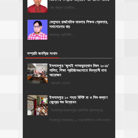
মোঃ নাজমুল হোসাইনঃ ...
মেলান্দহে রাজনৈতিক মামলায় শিক্ষক গ্রেফতার,
সমালোচনার ঝড়
জামালপুর প্রতিনিধি ...
সম্প্রতি জনপ্রিয় সংবাদ
‎ইসলামপুরে ‘জুলাই গণঅভ্যুত্থান দিবস ২০২৬’
পালিত, শিক্ষা প্রতিষ্ঠানগুলোতে দিনব্যাপী নানা
আয়োজন
‎​আলমাস হোসেন ...
ইসলামপুরে ১০ শয্যা বিশিষ্ট মা ও শিশু কল্যাণ
কেন্দ্রের শুভ উদ্বোধন
ইসলামপুর (জামালপুর) প্রতিনিধি: জামালপুরের
ইসলামপুর উপজেলায় ১০ শয্যা বিশিষ্ট মা ও শিশু কল্যাণ
...