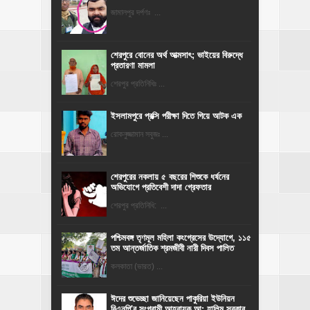
জামালপুর দর্পণঃ ...
শেরপুরে বোনের অর্থ আত্মসাৎ; ভাইয়ের বিরুদ্ধে
প্রতারণা মামলা
শেরপুর প্রতিনিধিঃ ...
ইসলামপুরে প্রক্সি পরীক্ষা দিতে গিয়ে আটক এক
রোকনুজ্জামান সবুজঃ ...
শেরপুরের নকলায় ৫ বছরের শিশুকে ধর্ষনের
অভিযোগে প্রতিবেশী দাদা গ্রেফতার
শেরপুর প্রতিনিধি: ...
পশ্চিমবঙ্গ তৃণমূল মহিলা কংগ্রেসের উদ্যোগে, ১১৫
তম আন্তর্জাতিক শ্রমজীবী নারী দিবস পালিত
কলকাতা (ভারত) ...
ঈদের শুভেচ্ছা জানিয়েছেন পাকুরিয়া ইউনিয়ন
বিএনপি'র সংগ্রামী আহ্বায়ক আ: হালিম সরকার