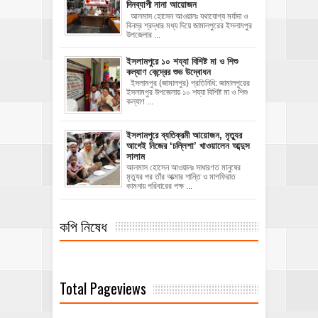
দিনব্যাপী নানা আয়োজন
‎​আলমাস হোসেন আওয়ালঃ‎ ‎​যথাযোগ্য মর্যাদা ও
বিনম্র শ্রদ্ধার মধ্য দিয়ে জামালপুরের ইসলামপুর
উপজেলার ...
ইসলামপুরে ১০ শয্যা বিশিষ্ট মা ও শিশু
কল্যাণ কেন্দ্রের শুভ উদ্বোধন
ইসলামপুর (জামালপুর) প্রতিনিধি: জামালপুরের
ইসলামপুর উপজেলায় ১০ শয্যা বিশিষ্ট মা ও শিশু
কল্যাণ ...
‎ইসলামপুরে ব্যতিক্রমী আয়োজন, মৃত্যুর
আগেই নিজের ‘চল্লিশা’ খাওয়ালেন আব্দুস
সালাম
আলমাস হোসেন আওয়ালঃ ‎​সাধারণত মানুষের
মৃত্যুর পর তাঁর আত্মার শান্তি ও মাগফিরাত
কামনায় পরিবারের পক্ষ ...
কপি নিষেধ
Total Pageviews