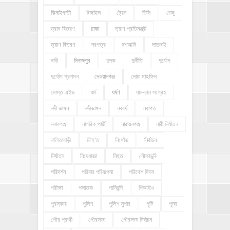
ঝিনাইগাতী
টাঙ্গাইল
ট্রেন
ডিসি
ডেঙ্গু
ড্রাম বিতরণ
ঢাকা
ত্রাণ প্রতিমন্ত্রী
ত্রাণ বিতরণ
দরপত্র
দশআনি
দাদুভাই
দাবী
দিনাজপুর
দুদক
দুর্নীতি
দুর্যোগ
দুর্যোগ প্রশমন
দেওয়ানগঞ্জ
দোয়া মাহফিল
দোস্ত এইড
ধর্ম
ধর্ষণ
ধান-চাল সংগ্রহ
নদী ভাঙ্গন
নদীভাঙ্গন
নববর্ষ
নবাগত
নবাবগঞ্জ
নাগরিক পার্টি
নারায়নগঞ্জ
নারী নির্যাতন
নালিতাবাড়ী
নি'হ'ত
নিখোঁজ
নির্বাচন
নির্যাতন
নিষেধাজ্ঞা
নিহত
নৌকাডুবি
পরিদর্শন
পরিবার পরিকল্পনা
পরিবেশ দিবস
পরীক্ষা
পলাতক
পানিবন্দি
পিআইও
পুরস্কার
পুলিশ
পুলিশ সুপার
পুষ্টি
পূজা
পৌর প্রার্থী
পৌরসভা
পৌরসভা নির্বাচন