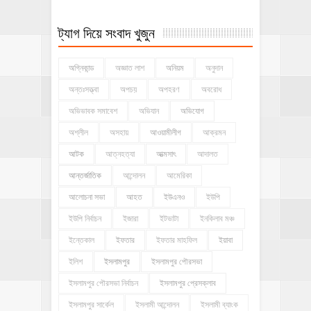
ট্যাগ দিয়ে সংবাদ খুজুন
অগ্নিকান্ড
অজ্ঞাত লাশ
অনিয়ম
অনুদান
অন্তঃসত্ত্বা
অপচয়
অপহরণ
অবরোধ
অভিভাবক সমাবেশ
অভিযান
অভিযোগ
অশ্লীল
অসহায়
আওয়ামীলীগ
আক্রমন
আটক
আত্নহত্যা
আত্মসাৎ
আদালত
আন্তর্জাতিক
আন্দোলন
আমেরিকা
আলোচনা সভা
আহত
ইউএনও
ইউপি
ইউপি নির্বাচন
ইজারা
ইটভাটা
ইনকিলাব মঞ্চ
ইন্তেকাল
ইফতার
ইফতার মাহফিল
ইয়াবা
ইলিশ
ইসলামপুর
ইসলামপুর পৌরসভা
ইসলামপুর পৌরসভা নির্বাচন
ইসলামপুর প্রেসক্লাব
ইসলামপুর সার্কেল
ইসলামী আন্দোলন
ইসলামী ব্যাংক