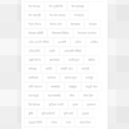
ঈদ উপহার
ঈদ পুনর্মিলনী
ঈদ শুভেচ্ছা
ঈদ সামগ্রী
ঈদ-উল-আযহা
ঈদযাত্রা
ঈদুল ফিতর
উৎসব ভাতা
উদ্বোধন
উন্নয়ন
উন্নয়ন কমিটি
উপজেলা নির্বাচন
উপজেলা প্রশাসন
এইচ.এস.সি পরীক্ষা
এএসপি
এতিম
এনজিও
এফিডেভিট
এমপি
এসএসসি পরীক্ষা
ওয়ার্ল্ড ভিশন
কক্সবাজার
কনফিডেন্স
কবিতা
কবিরাজ
কমিটি
কমিটি গঠন
কর্মচারী
কর্মবিরতি
কর্মশালা
কর্মসংস্থান
কর্মসূচি
কর্মী সমাবেশ
কলকাতা
কারাদন্ড
কারেন্ট জাল
কালেরকন্ঠ
কালোবাজারি
কাঁসা
কাঁসা শিল্প
কিশোরগঞ্জ
কৃত্রিম সংকট
কৃষক
কৃষকদল
কৃষি
কৃষি কর্মকর্তা
কৃষি কার্ড
কেন্দুয়া
কেন্দুয়া ইউপি
ক্ষোভ
খনন
খাদ্য দিবস