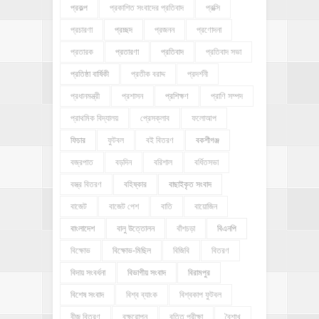
প্রকল্প
প্রকাশিত সংবাদের প্রতিবাদ
প্রক্সি
প্রচারণা
প্রচ্ছদ
প্রজনন
প্রণোদনা
প্রতারক
প্রতারণা
প্রতিবাদ
প্রতিবাদ সভা
প্রতিষ্ঠা বার্ষিকী
প্রতীক বরাদ্দ
প্রদর্শনী
প্রধানমন্ত্রী
প্রশাসন
প্রশিক্ষণ
প্রাণি সম্পদ
প্রাথমিক বিদ্যালয়
প্রেসক্লাব
ফলোআপ
ফিচার
ফুটবল
বই বিতরণ
বকশীগঞ্জ
বজ্রপাত
বড়দিন
বরিশাল
বর্ধিতসভা
বস্ত্র বিতরণ
বহিষ্কার
বাছাইকৃত সংবাদ
বাজেট
বাজেট পেশ
বাতি
বায়োজিন
বাংলাদেশ
বালু উত্তোলন
বাঁশচড়া
বিএনপি
বিক্ষোভ
বিক্ষোভ-মিছিল
বিজিবি
বিতরণ
বিদায় সংবর্ধনা
বিভাগীয় সংবাদ
বিরামপুর
বিশেষ সংবাদ
বিশ্ব ব্যাংক
বিশ্বকাপ ফুটবল
বীজ বিতরণ
বৃক্ষরোপন
বৃত্তি পরীক্ষা
বৈশাখ