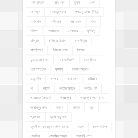
খাদ্য বিতরণ
খাল খনন
খুলনা
খেলা
খেলাধূলা
গণঅভ্যুত্থান
গণঅভ্যুত্থান মিছিল
গণমিছিল
গাইবান্ধা
গাছ কর্তন
গাজা
গুনীজন
গোরস্থান
গ্রেনেড
ঘূর্ণিঝড়
চট্টগ্রাম
চট্টগ্রাম বিভাগ
চাল উদ্ধার
চাল বিতরণ
চিকিৎসা সেবা
চিনিকল
চুড়ান্ত মনোনয়ন
চেক জালিয়াতি
চেক বিতরণ
চোর আতঙ্ক
ছড়ারস
ছাত্র সমাবেশ
ছাত্রলীগ
জনপথ
জমি দখল
জরিমানা
জা
জাতীয়
জাতীয় নির্বাচন
জাতীয় পার্টি
জামায়াতে ইসলামী
জামালপুর
জামালপুর প্রেসক্লাব
জামালপুর সদর
জামিন
জালানি
জুয়া
জুয়াখেলা
জুলাই আন্দোলন
জুলাই গণঅভ্যুত্থান দিবস ২০২৬
জেল
জেলা পরিষদ
জেসমিন
জেসমিন প্রকল্প
জ্বালানী তেল