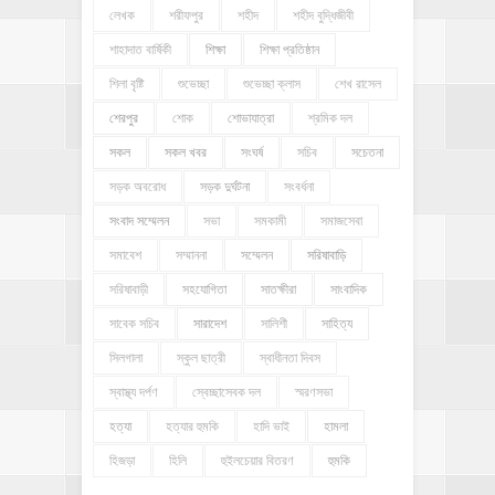
লেখক
শরীফপুর
শহীদ
শহীদ বুদ্ধিজীবী
শাহাদাত বার্ষিকী
শিক্ষা
শিক্ষা প্রতিষ্ঠান
শিলা বৃষ্টি
শুভেচ্ছা
শুভেচ্ছা ক্লাস
শেখ রাসেল
শেরপুর
শোক
শোভাযাত্রা
শ্রমিক দল
সকল
সকল খবর
সংঘর্ষ
সচিব
সচেতনা
সড়ক অবরোধ
সড়ক দুর্ঘটনা
সংবর্ধনা
সংবাদ সম্মেলন
সভা
সমকামী
সমাজসেবা
সমাবেশ
সম্মাননা
সম্মেলন
সরিষাবাড়ি
সরিষাবাড়ী
সহযোগিতা
সাতক্ষীরা
সাংবাদিক
সাবেক সচিব
সারাদেশ
সালিশী
সাহিত্য
সিলগালা
স্কুল ছাত্রী
স্বাধীনতা দিবস
স্বাস্থ্য দর্পণ
স্বেচ্ছাসেবক দল
স্মরণসভা
হত্যা
হত্যার হুমকি
হাদি ভাই
হামলা
হিজড়া
হিলি
হুইলচেয়ার বিতরণ
হুমকি