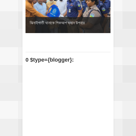
ঝিনাইগাতী থানাকে পিকআপ ভ্যান উপহার
0 $type={blogger}: