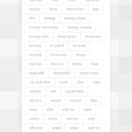
ইউপি নির্বাচন
ইজারা
ইটভাটা
ইনকিলাব মঞ্চ
ইন্তেকাল
ইফতার
ইফতার মাহফিল
ইয়াবা
ইলিশ
ইসলামপুর
ইসলামপুর পৌরসভা
ইসলামপুর পৌরসভা নির্বাচন
ইসলামপুর প্রেসক্লাব
ইসলামপুর সার্কেল
ইসলামী আন্দোলন
ইসলামী ব্যাংক
ঈদ উপহার
ঈদ পুনর্মিলনী
ঈদ শুভেচ্ছা
ঈদ সামগ্রী
ঈদ-উল-আযহা
ঈদযাত্রা
ঈদুল ফিতর
উৎসব ভাতা
উদ্বোধন
উন্নয়ন
উন্নয়ন কমিটি
উপজেলা নির্বাচন
উপজেলা প্রশাসন
এইচ.এস.সি পরীক্ষা
এএসপি
এতিম
এনজিও
এফিডেভিট
এমপি
এসএসসি পরীক্ষা
ওয়ার্ল্ড ভিশন
কক্সবাজার
কনফিডেন্স
কবিতা
কবিরাজ
কমিটি
কমিটি গঠন
কর্মচারী
কর্মবিরতি
কর্মশালা
কর্মসংস্থান
কর্মসূচি
কর্মী সমাবেশ
কলকাতা
কারাদন্ড
কারেন্ট জাল