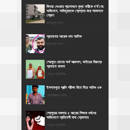
ফিতরা দেওয়ার প্রলোভনে বৃদ্ধা নারীকে ধ'র্ষ'ণের
অভিযোগ, অভিযুক্তকে গ্রেপ্তার করে আদালতে
প্রেরণ
জামালপুর দর্পণঃ ...
প্রতারণার আরেক নাম আলিফ
জামালপুর দর্পণঃ ...
শেরপুরে বোনের অর্থ আত্মসাৎ; ভাইয়ের বিরুদ্ধে
প্রতারণা মামলা
শেরপুর প্রতিনিধিঃ ...
ইসলামপুরে প্রক্সি পরীক্ষা দিতে গিয়ে আটক এক
রোকনুজ্জামান সবুজঃ ...
শেরপুরের নকলায় ৫ বছরের শিশুকে ধর্ষনের
অভিযোগে প্রতিবেশী দাদা গ্রেফতার
শেরপুর প্রতিনিধি: ...