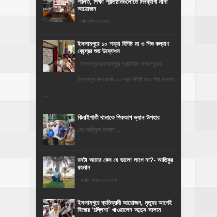
পালিত, শিক্ষা প্রতিষ্ঠানগুলোতে দিনব্যাপী নানা
আয়োজন
‎​আলমাস হোসেন ...
ইসলামপুরে ১০ শয্যা বিশিষ্ট মা ও শিশু কল্যাণ
কেন্দ্রের শুভ উদ্বোধন
ইসলামপুর (জামালপুর) প্রতিনিধি: জামালপুরের
ইসলামপুর উপজেলায় ১০ শয্যা বিশিষ্ট মা ও শিশু কল্যাণ
...
ঝিনাইগাতী থানাকে পিকআপ ভ্যান উপহার
মোঃ আরিফুল ইসলাম ...
মনটা আমার কেন যে ভালো লাগে না?- আতিকুর
রহমান
মনটা আমার কেন যে ...
‎ইসলামপুরে ব্যতিক্রমী আয়োজন, মৃত্যুর আগেই
নিজের ‘চল্লিশা’ খাওয়ালেন আব্দুস সালাম