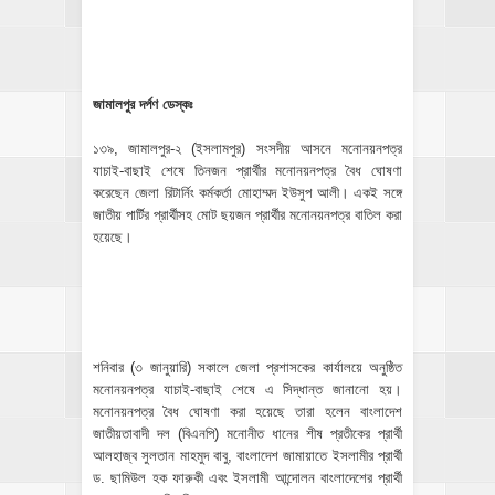
জামালপুর দর্পণ ডেস্কঃ
১৩৯, জামালপুর-২ (ইসলামপুর) সংসদীয় আসনে মনোনয়নপত্র
যাচাই-বাছাই শেষে তিনজন প্রার্থীর মনোনয়নপত্র বৈধ ঘোষণা
করেছেন জেলা রিটার্নিং কর্মকর্তা মোহাম্মদ ইউসুপ আলী। একই সঙ্গে
জাতীয় পার্টির প্রার্থীসহ মোট ছয়জন প্রার্থীর মনোনয়নপত্র বাতিল করা
হয়েছে।
শনিবার (৩ জানুয়ারি) সকালে জেলা প্রশাসকের কার্যালয়ে অনুষ্ঠিত
মনোনয়নপত্র যাচাই-বাছাই শেষে এ সিদ্ধান্ত জানানো হয়।
মনোনয়নপত্র বৈধ ঘোষণা করা হয়েছে তারা হলেন বাংলাদেশ
জাতীয়তাবাদী দল (বিএনপি) মনোনীত ধানের শীষ প্রতীকের প্রার্থী
আলহাজ্ব সুলতান মাহমুদ বাবু, বাংলাদেশ জামায়াতে ইসলামীর প্রার্থী
ড. ছামিউল হক ফারুকী এবং ইসলামী আন্দোলন বাংলাদেশের প্রার্থী