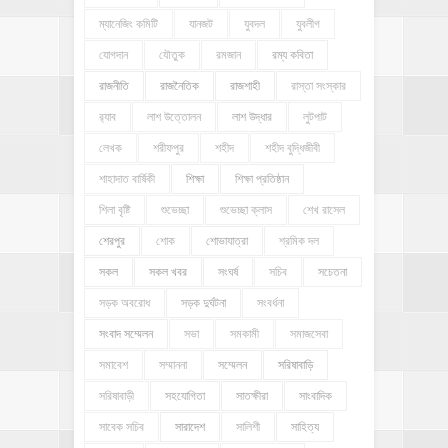
ম্যানেজিং কমিটি
যানজট
যুবদল
যুবলীগ
যোগদান
যৌতুক
রমজান
রম্য কবিতা
রাজনীতি
রাজনৈতিক
রাজশাহী
রাস্তা সংস্কার
র‍্যাব
লাশ উত্তোলন
লাশ উদ্ধার
লুটপাট
লেখক
শরীফপুর
শহীদ
শহীদ বুদ্ধিজীবী
শাহাদাত বার্ষিকী
শিক্ষা
শিক্ষা প্রতিষ্ঠান
শিলা বৃষ্টি
শুভেচ্ছা
শুভেচ্ছা ক্লাস
শেখ রাসেল
শেরপুর
শোক
শোভাযাত্রা
শ্রমিক দল
সকল
সকল খবর
সংঘর্ষ
সচিব
সচেতনা
সড়ক অবরোধ
সড়ক দুর্ঘটনা
সংবর্ধনা
সংবাদ সম্মেলন
সভা
সমকামী
সমাজসেবা
সমাবেশ
সম্মাননা
সম্মেলন
সরিষাবাড়ি
সরিষাবাড়ী
সহযোগিতা
সাতক্ষীরা
সাংবাদিক
সাবেক সচিব
সারাদেশ
সালিশী
সাহিত্য