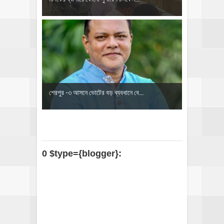
শেরপুর -৩ আসনে ভোটের বড় ব্যবধানে বে...
0 $type={blogger}: