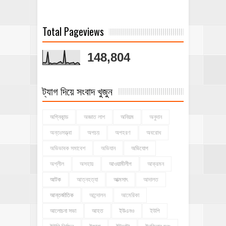
Total Pageviews
148,804
ট্যাগ দিয়ে সংবাদ খুজুন
অগ্নিকান্ড
অজ্ঞাত লাশ
অনিয়ম
অনুদান
অন্তঃসত্ত্বা
অপচয়
অপহরণ
অবরোধ
অভিভাবক সমাবেশ
অভিযান
অভিযোগ
অশ্লীল
অসহায়
আওয়ামীলীগ
আক্রমন
আটক
আত্নহত্যা
আত্মসাৎ
আদালত
আন্তর্জাতিক
আন্দোলন
আমেরিকা
আলোচনা সভা
আহত
ইউএনও
ইউপি