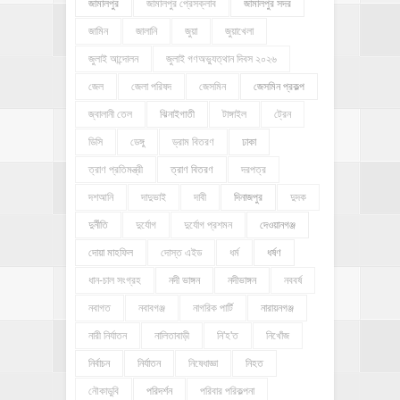
জামালপুর
জামালপুর প্রেসক্লাব
জামালপুর সদর
জামিন
জালানি
জুয়া
জুয়াখেলা
জুলাই আন্দোলন
জুলাই গণঅভ্যুত্থান দিবস ২০২৬
জেল
জেলা পরিষদ
জেসমিন
জেসমিন প্রকল্প
জ্বালানী তেল
ঝিনাইগাতী
টাঙ্গাইল
ট্রেন
ডিসি
ডেঙ্গু
ড্রাম বিতরণ
ঢাকা
ত্রাণ প্রতিমন্ত্রী
ত্রাণ বিতরণ
দরপত্র
দশআনি
দাদুভাই
দাবী
দিনাজপুর
দুদক
দুর্নীতি
দুর্যোগ
দুর্যোগ প্রশমন
দেওয়ানগঞ্জ
দোয়া মাহফিল
দোস্ত এইড
ধর্ম
ধর্ষণ
ধান-চাল সংগ্রহ
নদী ভাঙ্গন
নদীভাঙ্গন
নববর্ষ
নবাগত
নবাবগঞ্জ
নাগরিক পার্টি
নারায়নগঞ্জ
নারী নির্যাতন
নালিতাবাড়ী
নি'হ'ত
নিখোঁজ
নির্বাচন
নির্যাতন
নিষেধাজ্ঞা
নিহত
নৌকাডুবি
পরিদর্শন
পরিবার পরিকল্পনা