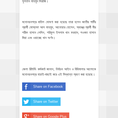
সুলতান মাহমুদ সিরাজি।
মনোনয়নপত্র বাতিল ঘোষণা করা হয়েছে তারা হলেন জাতীয় পার্টির
প্রার্থী মোস্তফা আল মাহমুদ, আনোয়ার হোসেন, স্বতন্ত্র প্রার্থী মীর
শরীফ হাসান লেলিন, শরিফুল ইসলাম খান ফরহাদ, শওকত হাসান
মিয়া এবং ওয়ারেছ খান অর্ণব।
জেলা রিটার্নিং কর্মকর্তা জানান, নির্বাচন আইন ও বিধিমালার আলোকে
মনোনয়নপত্র যাচাই-বাছাই করে এই সিদ্ধান্ত গ্রহণ করা হয়েছে।
Share on Facebook
Share on Twitter
Share on Google Plus