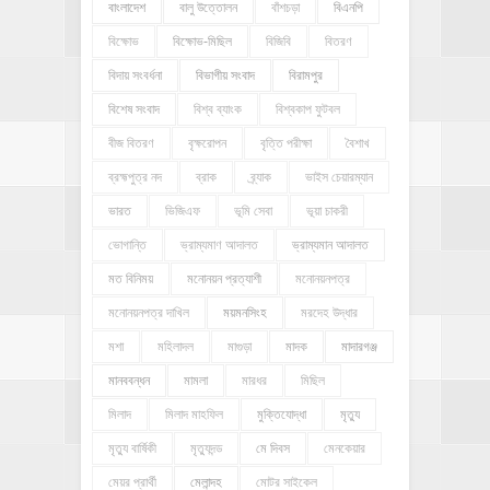
বাংলাদেশ
বালু উত্তোলন
বাঁশচড়া
বিএনপি
বিক্ষোভ
বিক্ষোভ-মিছিল
বিজিবি
বিতরণ
বিদায় সংবর্ধনা
বিভাগীয় সংবাদ
বিরামপুর
বিশেষ সংবাদ
বিশ্ব ব্যাংক
বিশ্বকাপ ফুটবল
বীজ বিতরণ
বৃক্ষরোপন
বৃত্তি পরীক্ষা
বৈশাখ
ব্রহ্মপুত্র নদ
ব্রাক
ব্র্যাক
ভাইস চেয়ারম্যান
ভারত
ভিজিএফ
ভূমি সেবা
ভূয়া চাকরী
ভোগান্তি
ভ্রাম্যমাণ আদালত
ভ্রাম্যমান আদালত
মত বিনিময়
মনোনয়ন প্রত্যাশী
মনোনয়নপত্র
মনোনয়নপত্র দাখিল
ময়মনসিংহ
মরদেহ উদ্ধার
মশা
মহিলাদল
মাগুড়া
মাদক
মাদারগঞ্জ
মানববন্ধন
মামলা
মারধর
মিছিল
মিলাদ
মিলাদ মাহফিল
মুক্তিযোদ্ধা
মৃত্যু
মৃত্যু বার্ষিকী
মৃত্যুদন্ড
মে দিবস
মেনকেয়ার
মেয়র প্রার্থী
মেলান্দহ
মোটর সাইকেল