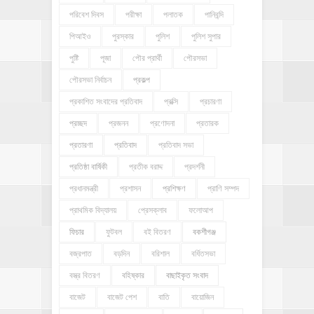
পরিবেশ দিবস
পরীক্ষা
পলাতক
পানিবন্দি
পিআইও
পুরস্কার
পুলিশ
পুলিশ সুপার
পুষ্টি
পূজা
পৌর প্রার্থী
পৌরসভা
পৌরসভা নির্বাচন
প্রকল্প
প্রকাশিত সংবাদের প্রতিবাদ
প্রক্সি
প্রচারণা
প্রচ্ছদ
প্রজনন
প্রণোদনা
প্রতারক
প্রতারণা
প্রতিবাদ
প্রতিবাদ সভা
প্রতিষ্ঠা বার্ষিকী
প্রতীক বরাদ্দ
প্রদর্শনী
প্রধানমন্ত্রী
প্রশাসন
প্রশিক্ষণ
প্রাণি সম্পদ
প্রাথমিক বিদ্যালয়
প্রেসক্লাব
ফলোআপ
ফিচার
ফুটবল
বই বিতরণ
বকশীগঞ্জ
বজ্রপাত
বড়দিন
বরিশাল
বর্ধিতসভা
বস্ত্র বিতরণ
বহিষ্কার
বাছাইকৃত সংবাদ
বাজেট
বাজেট পেশ
বাতি
বায়োজিন