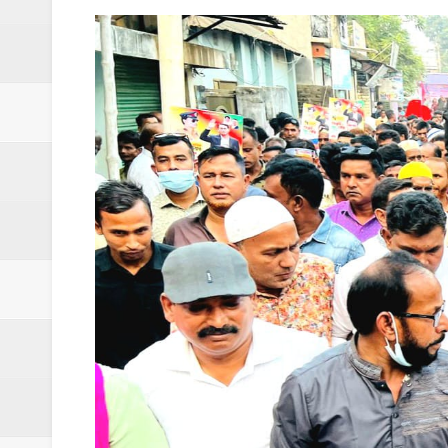
মনটা আমার কেন যে ভালো লাগে না?- আতিকুর র
ঝিনাইগাতীতে ভাতিজাদের হামলায় চাচী নিহত; হত্য
‎ইসলামপুরে এতিমখানার কমিটি নিয়ে হট্টগোল, সমা
আমরা সবই করতে চাই, তবে আমাদের হাত-পা বাঁধা; শ
ইসলামপুরে আর্থিক সাক্ষরতা ও লেনদেনে নিরাপত্ত
ইসলামপুরে কাঁসা শিল্প উন্নয়ন কমিটি ঘোষণা- স
​ইসলামপুর মহলগিরী উচ্চ বিদ্যালয়ে নজিরবিহীন জা
ইসলামপুরে তৃতীয় লিঙ্গ জনগোষ্ঠীর সক্ষমতা উন্নয়ন
মাদকের ব্যাপারে কোনো সুপারিশ চলবে না, বিএ
‎পার্থশী ইউপি নির্বাচনে চেয়ারম্যান পদে আলোচনার শ