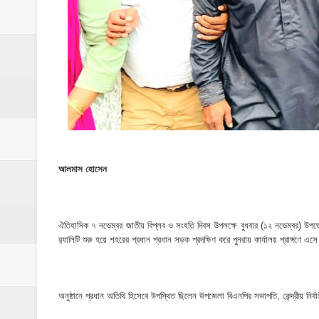
​ইসলামপুরে পূর্বশত্রুতার জেরে প্রতিপক্ষের বসতঘর
‎ইসলামপুর স্বাস্থ্য কমপ্লেক্স ১০১ শয্যায় উন্নীত,
ঝিনাইগাতী ক্ষুদ্র বণিক সমবায় সমিতির বার্ষিক সা
‎পানি সম্পদ মন্ত্রণালয়ের সংসদীয় স্থায়ী কমিটির
‎ইসলামপুরে ‘জুলাই গণঅভ্যুত্থান দিবস ২০২৬’ পা
আলমাস হোসেন
ঐতিহাসিক ৭ নভেম্বর জাতীয় বিপ্লব ও সংহতি দিবস উপলক্ষে বুধবার (১২ নভেম্বর) উপজে
র‌্যালিটি শুরু হয়ে শহরের প্রধান প্রধান সড়ক প্রদক্ষিণ করে পুনরায় কার্যালয় প্রাঙ্গণ
অনুষ্ঠানে প্রধান অতিথি হিসেবে উপস্থিত ছিলেন উপজেলা বিএনপির সভাপতি, কেন্দ্রীয় নির্ব