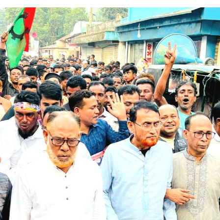
হমান
া মামলার প্রস্তুতি
জসেবা কর্মচারীর বিরুদ্ধে ঘুষের অভিযোগ
েরপুরে ত্রাণ প্রতিমন্ত্রী
া বিষয়ক কর্মশালা ও গ্রাহক সমাবেশ অনুষ্ঠিত
ভাপতি উত্তম, সম্পাদক মহাদেব
লিয়াতি; রেজাল্ট ছাড়াই শিক্ষক নিয়োগ
 বিষয়ক প্রশিক্ষণ অনুষ্ঠিত
নপির হলেও শাস্তি আরও বেশি হবে” — এমপি মাহমুদুল হক রুবেল
ীর্ষে খন্দকার মাহবুব হাসান দিপন