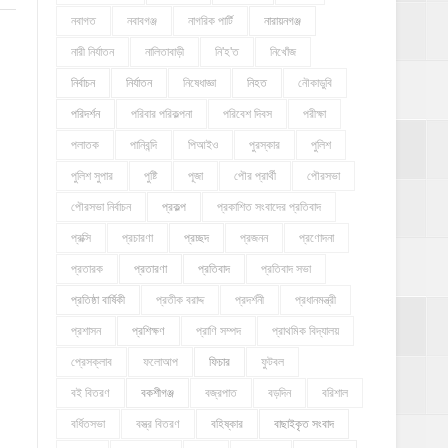
নবাগত
নবাবগঞ্জ
নাগরিক পার্টি
নারায়নগঞ্জ
নারী নির্যাতন
নালিতাবাড়ী
নি'হ'ত
নিখোঁজ
নির্বাচন
নির্যাতন
নিষেধাজ্ঞা
নিহত
নৌকাডুবি
পরিদর্শন
পরিবার পরিকল্পনা
পরিবেশ দিবস
পরীক্ষা
পলাতক
পানিবন্দি
পিআইও
পুরস্কার
পুলিশ
পুলিশ সুপার
পুষ্টি
পূজা
পৌর প্রার্থী
পৌরসভা
পৌরসভা নির্বাচন
প্রকল্প
প্রকাশিত সংবাদের প্রতিবাদ
প্রক্সি
প্রচারণা
প্রচ্ছদ
প্রজনন
প্রণোদনা
প্রতারক
প্রতারণা
প্রতিবাদ
প্রতিবাদ সভা
প্রতিষ্ঠা বার্ষিকী
প্রতীক বরাদ্দ
প্রদর্শনী
প্রধানমন্ত্রী
প্রশাসন
প্রশিক্ষণ
প্রাণি সম্পদ
প্রাথমিক বিদ্যালয়
প্রেসক্লাব
ফলোআপ
ফিচার
ফুটবল
বই বিতরণ
বকশীগঞ্জ
বজ্রপাত
বড়দিন
বরিশাল
বর্ধিতসভা
বস্ত্র বিতরণ
বহিষ্কার
বাছাইকৃত সংবাদ