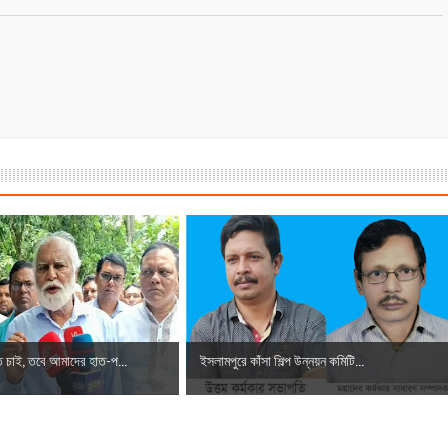
চাই, তবে আমাদের হাত-প...
ইসলামপুরে কাঁসা শিল্প উন্নয়ন কমিটি...