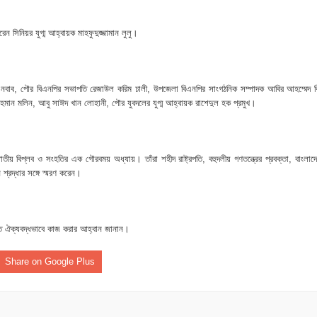
 সিনিয়র যুগ্ম আহ্বায়ক মাহফুদুজ্জামান লুলু।
 নবাব, পৌর বিএনপির সভাপতি রেজাউল করিম ঢালী, উপজেলা বিএনপির সাংগঠনিক সম্পাদক আবির আহম্মেদ ব
রহমান মলিন, আবু সাঈদ খান লোহানী, পৌর যুবদলের যুগ্ম আহ্বায়ক রাশেদুল হক প্রমুখ।
ীয় বিপ্লব ও সংহতির এক গৌরবময় অধ্যায়। তাঁরা শহীদ রাষ্ট্রপতি, বহুদলীয় গণতন্ত্রের প্রবক্তা, বাংলাদ
শ্রদ্ধার সঙ্গে স্মরণ করেন।
করতে ঐক্যবদ্ধভাবে কাজ করার আহ্বান জানান।
Share on Google Plus