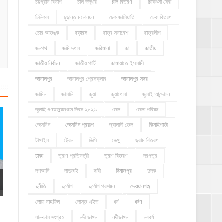
চট্টগ্রাম বিভাগ
চাল উদ্ধার
চাল বিতরণ
চিকিৎসা সেবা
চিনিকল
চুড়ান্ত মনোনয়ন
চেক জালিয়াতি
চেক বিতরণ
চোর আতঙ্ক
ছড়ারস
ছাত্র সমাবেশ
ছাত্রলীগ
জনপথ
জমি দখল
জরিমানা
জা
জাতীয়
জাতীয় নির্বাচন
জাতীয় পার্টি
জামায়াতে ইসলামী
জামালপুর
জামালপুর প্রেসক্লাব
জামালপুর সদর
জামিন
জালানি
জুয়া
জুয়াখেলা
জুলাই আন্দোলন
জুলাই গণঅভ্যুত্থান দিবস ২০২৬
জেল
জেলা পরিষদ
জেসমিন
জেসমিন প্রকল্প
জ্বালানী তেল
ঝিনাইগাতী
টাঙ্গাইল
ট্রেন
ডিসি
ডেঙ্গু
ড্রাম বিতরণ
ঢাকা
ত্রাণ প্রতিমন্ত্রী
ত্রাণ বিতরণ
দরপত্র
দশআনি
দাদুভাই
দাবী
দিনাজপুর
দুদক
দুর্নীতি
দুর্যোগ
দুর্যোগ প্রশমন
দেওয়ানগঞ্জ
দোয়া মাহফিল
দোস্ত এইড
ধর্ম
ধর্ষণ
ধান-চাল সংগ্রহ
নদী ভাঙ্গন
নদীভাঙ্গন
নববর্ষ