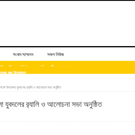
সংবাদ সম্মেলন
সকল নিউজ
্দ্রের শুভ উদ্বোধন
িজের ‘চল্লিশা’ খাওয়ালেন আব্দুস সালাম
লক্ষে উপজেলা যুবদলের র‌্যালি ও আলোচনা সভা অনুষ্ঠিত
 যুবদলের র‌্যালি ও আলোচনা সভা অনুষ্ঠিত
 ভিটে মাটি হারিয়ে দিশেহারা মানুষ