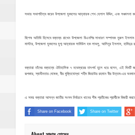
সভায় সভাপতিত্ব করেন উপজেলা যুবদলের আহ্বায়ক শেখ হেলাল উদ্দিন, এবং সঞ্চালনা করেন
বিশেষ অতিথি হিসেবে বক্তব্য রাখেন উপজেলা বিএনপির সাধারণ সম্পাদক নুরুল ইসলাম
মাস্টার, উপজেলা যুবদলের যুগ্ম আহ্বায়ক সামিউল হক লাভলু, আলিনুর ইসলাম, হামিদুর 
বক্তারা তাঁদের বক্তব্যে ঐতিহাসিক ৭ নভেম্বরের তাৎপর্য তুলে ধরে বলেন, এই দিনটি জাত
রূপকার, স্বাধীনতার ঘোষক, বীর মুক্তিযোদ্ধা শহীদ জিয়াউর রহমান বীর উত্তম-এর অবদান 
এ সময় বক্তারা আসন্ন জাতীয় সংসদ নির্বাচনে ধানের শীষ প্রতীকের প্রার্থীকে বিজয়ী 
Share on Facebook
Share on Twitter
About সাদ্দাম হোসেন