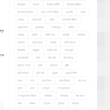
উদ্বোধন
উন্নয়ন
উন্নয়ন কমিটি
উপজেলা নির্বাচন
উপজেলা প্রশাসন
এইচ.এস.সি পরীক্ষা
এএসপি
এতিম
এনজিও
এফিডেভিট
এমপি
এসএসসি পরীক্ষা
ওয়ার্ল্ড ভিশন
কক্সবাজার
কনফিডেন্স
কবিতা
িপুল
কবিরাজ
কমিটি
কমিটি গঠন
কর্মচারী
কর্মবিরতি
কর্মশালা
কর্মসংস্থান
কর্মসূচি
কর্মী সমাবেশ
কলকাতা
কারাদন্ড
কারেন্ট জাল
কালেরকন্ঠ
েশের
কালোবাজারি
কাঁসা
কাঁসা শিল্প
কিশোরগঞ্জ
কৃত্রিম সংকট
কৃষক
কৃষকদল
কৃষি
কৃষি কর্মকর্তা
কৃষি কার্ড
কেন্দুয়া
কেন্দুয়া ইউপি
ক্ষোভ
খনন
খাদ্য দিবস
খাদ্য বিতরণ
খাল খনন
খুলনা
খেলা
খেলাধূলা
গণঅভ্যুত্থান
গণঅভ্যুত্থান মিছিল
গণমিছিল
গাইবান্ধা
গাছ কর্তন
গাজা
গুনীজন
গ্রেনেড
ঘূর্ণিঝড়
চট্টগ্রাম