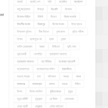
বাজেট
বাজেট পেশ
বাতি
বায়োজিন
বাংলাদেশ
বালু উত্তোলন
বাঁশচড়া
বিএনপি
বিক্ষোভ
ost
বিক্ষোভ-মিছিল
বিজিবি
বিতরণ
বিদায় সংবর্ধনা
বিভাগীয় সংবাদ
বিরামপুর
বিশেষ সংবাদ
বিশ্ব ব্যাংক
বিশ্বকাপ ফুটবল
বীজ বিতরণ
বৃক্ষরোপন
বৃত্তি পরীক্ষা
বৈশাখ
ব্রহ্মপুত্র নদ
ব্রাক
ব্র্যাক
ভাইস চেয়ারম্যান
ভারত
ভিজিএফ
ভূমি সেবা
ভূয়া চাকরী
ভোগান্তি
ভ্রাম্যমাণ আদালত
ভ্রাম্যমান আদালত
মত বিনিময়
মনোনয়ন প্রত্যাশী
মনোনয়নপত্র
মনোনয়নপত্র দাখিল
ময়মনসিংহ
মরদেহ উদ্ধার
মশা
মহিলাদল
মাগুড়া
মাদক
মাদারগঞ্জ
মানববন্ধন
মামলা
মারধর
মিছিল
মিলাদ
মিলাদ মাহফিল
মুক্তিযোদ্ধা
মৃত্যু
মৃত্যু বার্ষিকী
মৃত্যুদন্ড
মে দিবস
মেনকেয়ার
মেয়র প্রার্থী
মেলান্দহ
মোটর সাইকেল