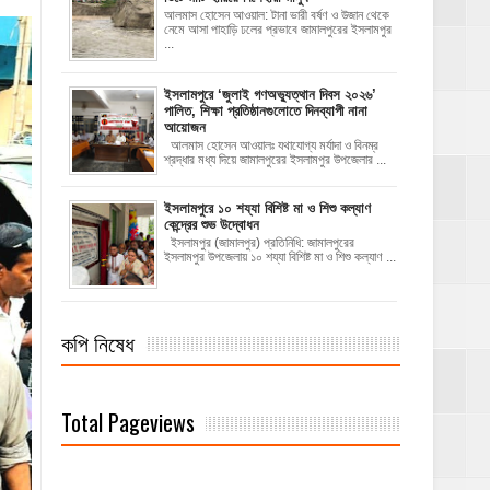
আলমাস হোসেন আওয়াল: টানা ভারী বর্ষণ ও উজান থেকে
নেমে আসা পাহাড়ি ঢলের প্রভাবে জামালপুরের ইসলামপুর
...
‎ইসলামপুরে ‘জুলাই গণঅভ্যুত্থান দিবস ২০২৬’
পালিত, শিক্ষা প্রতিষ্ঠানগুলোতে দিনব্যাপী নানা
আয়োজন
‎​আলমাস হোসেন আওয়ালঃ‎ ‎​যথাযোগ্য মর্যাদা ও বিনম্র
শ্রদ্ধার মধ্য দিয়ে জামালপুরের ইসলামপুর উপজেলার ...
ইসলামপুরে ১০ শয্যা বিশিষ্ট মা ও শিশু কল্যাণ
কেন্দ্রের শুভ উদ্বোধন
ইসলামপুর (জামালপুর) প্রতিনিধি: জামালপুরের
ইসলামপুর উপজেলায় ১০ শয্যা বিশিষ্ট মা ও শিশু কল্যাণ ...
কপি নিষেধ
Total Pageviews