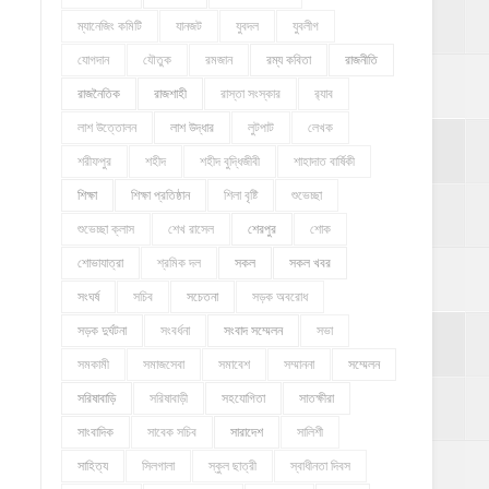
ম্যানেজিং কমিটি
যানজট
যুবদল
যুবলীগ
যোগদান
যৌতুক
রমজান
রম্য কবিতা
রাজনীতি
রাজনৈতিক
রাজশাহী
রাস্তা সংস্কার
র‍্যাব
লাশ উত্তোলন
লাশ উদ্ধার
লুটপাট
লেখক
শরীফপুর
শহীদ
শহীদ বুদ্ধিজীবী
শাহাদাত বার্ষিকী
শিক্ষা
শিক্ষা প্রতিষ্ঠান
শিলা বৃষ্টি
শুভেচ্ছা
শুভেচ্ছা ক্লাস
শেখ রাসেল
শেরপুর
শোক
শোভাযাত্রা
শ্রমিক দল
সকল
সকল খবর
সংঘর্ষ
সচিব
সচেতনা
সড়ক অবরোধ
সড়ক দুর্ঘটনা
সংবর্ধনা
সংবাদ সম্মেলন
সভা
সমকামী
সমাজসেবা
সমাবেশ
সম্মাননা
সম্মেলন
সরিষাবাড়ি
সরিষাবাড়ী
সহযোগিতা
সাতক্ষীরা
সাংবাদিক
সাবেক সচিব
সারাদেশ
সালিশী
সাহিত্য
সিলগালা
স্কুল ছাত্রী
স্বাধীনতা দিবস