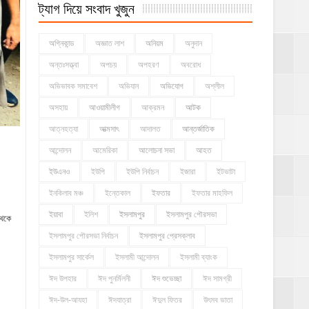
ট্যাগ দিয়ে সংবাদ খুজুন
অগ্নিকান্ড
অজ্ঞাত লাশ
অনিয়ম
অনুদান
অন্তঃসত্ত্বা
অপচয়
অপহরণ
অবরোধ
অভিভাবক সমাবেশ
অভিযান
অভিযোগ
অশ্লীল
অসহায়
আওয়ামীলীগ
আক্রমন
আটক
আত্নহত্যা
আত্মসাৎ
আদালত
আন্তর্জাতিক
আন্দোলন
আমেরিকা
আলোচনা সভা
আহত
ইউএনও
ইউপি
ইউপি নির্বাচন
ইজারা
ইটভাটা
ইনকিলাব মঞ্চ
ইন্তেকাল
ইফতার
ইফতার মাহফিল
ইয়াবা
ইলিশ
ইসলামপুর
ইসলামপুর পৌরসভা
থেকে
ইসলামপুর পৌরসভা নির্বাচন
ইসলামপুর প্রেসক্লাব
ইসলামপুর সার্কেল
ইসলামী আন্দোলন
ইসলামী ব্যাংক
ঈদ উপহার
ঈদ পুনর্মিলনী
ঈদ শুভেচ্ছা
ঈদ সামগ্রী
ঈদ-উল-আযহা
ঈদযাত্রা
ঈদুল ফিতর
উৎসব ভাতা