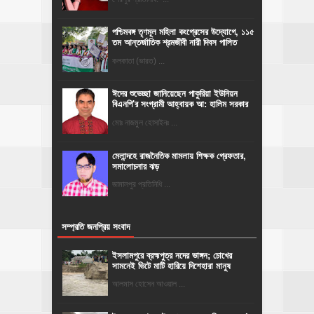
পশ্চিমবঙ্গ তৃণমূল মহিলা কংগ্রেসের উদ্যোগে, ১১৫
তম আন্তর্জাতিক শ্রমজীবী নারী দিবস পালিত
কলকাতা (ভারত) ...
ঈদের শুভেচ্ছা জানিয়েছেন পাকুরিয়া ইউনিয়ন
বিএনপি'র সংগ্রামী আহ্বায়ক আ: হালিম সরকার
মোঃ নাজমুল হোসাইনঃ ...
মেলান্দহে রাজনৈতিক মামলায় শিক্ষক গ্রেফতার,
সমালোচনার ঝড়
জামালপুর প্রতিনিধি ...
সম্প্রতি জনপ্রিয় সংবাদ
ইসলামপুরে ব্রহ্মপুত্র নদের ভাঙ্গন; চোখের
সামনেই ভিটে মাটি হারিয়ে দিশেহারা মানুষ
আলমাস হোসেন আওয়াল ...