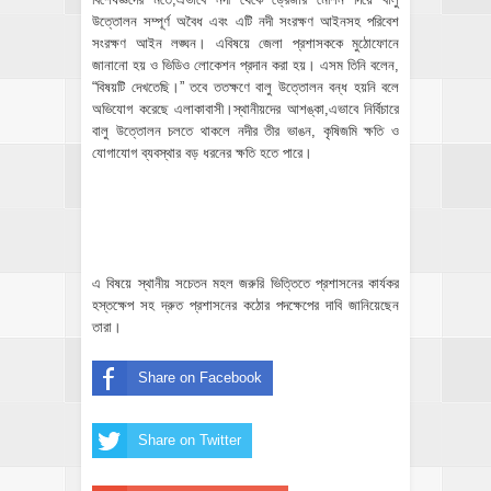
উত্তোলন সম্পূর্ণ অবৈধ এবং এটি নদী সংরক্ষণ আইনসহ পরিবেশ
সংরক্ষণ আইন লঙ্ঘন। এবিষয়ে জেলা প্রশাসককে মুঠোফোনে
জানানো হয় ও ভিডিও লোকেশন প্রদান করা হয়। এসম তিনি বলেন,
“বিষয়টি দেখতেছি।” তবে ততক্ষণে বালু উত্তোলন বন্ধ হয়নি বলে
অভিযোগ করেছে এলাকাবাসী।স্থানীয়দের আশঙ্কা,এভাবে নির্বিচারে
বালু উত্তোলন চলতে থাকলে নদীর তীর ভাঙন, কৃষিজমি ক্ষতি ও
যোগাযোগ ব্যবস্থার বড় ধরনের ক্ষতি হতে পারে।
এ বিষয়ে স্থানীয় সচেতন মহল জরুরি ভিত্তিতে প্রশাসনের কার্যকর
হস্তক্ষেপ সহ দ্রুত প্রশাসনের কঠোর পদক্ষেপের দাবি জানিয়েছেন
তারা।
Share on Facebook
Share on Twitter