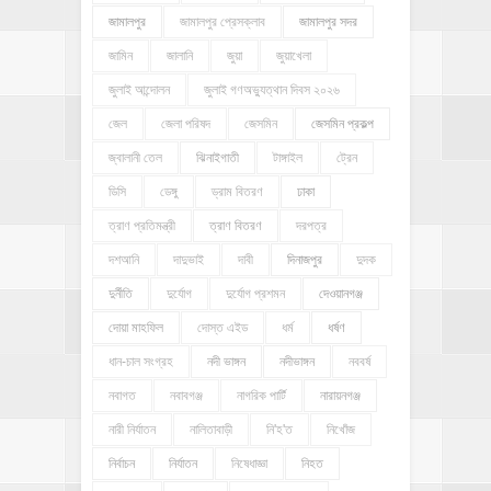
জামালপুর
জামালপুর প্রেসক্লাব
জামালপুর সদর
জামিন
জালানি
জুয়া
জুয়াখেলা
জুলাই আন্দোলন
জুলাই গণঅভ্যুত্থান দিবস ২০২৬
জেল
জেলা পরিষদ
জেসমিন
জেসমিন প্রকল্প
জ্বালানী তেল
ঝিনাইগাতী
টাঙ্গাইল
ট্রেন
ডিসি
ডেঙ্গু
ড্রাম বিতরণ
ঢাকা
ত্রাণ প্রতিমন্ত্রী
ত্রাণ বিতরণ
দরপত্র
দশআনি
দাদুভাই
দাবী
দিনাজপুর
দুদক
দুর্নীতি
দুর্যোগ
দুর্যোগ প্রশমন
দেওয়ানগঞ্জ
দোয়া মাহফিল
দোস্ত এইড
ধর্ম
ধর্ষণ
ধান-চাল সংগ্রহ
নদী ভাঙ্গন
নদীভাঙ্গন
নববর্ষ
নবাগত
নবাবগঞ্জ
নাগরিক পার্টি
নারায়নগঞ্জ
নারী নির্যাতন
নালিতাবাড়ী
নি'হ'ত
নিখোঁজ
নির্বাচন
নির্যাতন
নিষেধাজ্ঞা
নিহত