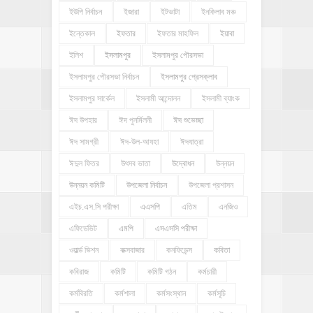
ইউপি নির্বাচন
ইজারা
ইটভাটা
ইনকিলাব মঞ্চ
ইন্তেকাল
ইফতার
ইফতার মাহফিল
ইয়াবা
ইলিশ
ইসলামপুর
ইসলামপুর পৌরসভা
ইসলামপুর পৌরসভা নির্বাচন
ইসলামপুর প্রেসক্লাব
ইসলামপুর সার্কেল
ইসলামী আন্দোলন
ইসলামী ব্যাংক
ঈদ উপহার
ঈদ পুনর্মিলনী
ঈদ শুভেচ্ছা
ঈদ সামগ্রী
ঈদ-উল-আযহা
ঈদযাত্রা
ঈদুল ফিতর
উৎসব ভাতা
উদ্বোধন
উন্নয়ন
উন্নয়ন কমিটি
উপজেলা নির্বাচন
উপজেলা প্রশাসন
এইচ.এস.সি পরীক্ষা
এএসপি
এতিম
এনজিও
এফিডেভিট
এমপি
এসএসসি পরীক্ষা
ওয়ার্ল্ড ভিশন
কক্সবাজার
কনফিডেন্স
কবিতা
কবিরাজ
কমিটি
কমিটি গঠন
কর্মচারী
কর্মবিরতি
কর্মশালা
কর্মসংস্থান
কর্মসূচি