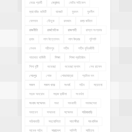
মেয়র প্রার্থী
মেলান্দহ
মোটর সাইকেল
ম্যানেজিং কমিটি
যানজট
যুবদল
যুবলীগ
যোগদান
যৌতুক
রমজান
রম্য কবিতা
রাজনীতি
রাজনৈতিক
রাজশাহী
রাস্তা সংস্কার
র‍্যাব
লাশ উত্তোলন
লাশ উদ্ধার
লুটপাট
লেখক
শরীফপুর
শহীদ
শহীদ বুদ্ধিজীবী
শাহাদাত বার্ষিকী
শিক্ষা
শিক্ষা প্রতিষ্ঠান
শিলা বৃষ্টি
শুভেচ্ছা
শুভেচ্ছা ক্লাস
শেখ রাসেল
শেরপুর
শোক
শোভাযাত্রা
শ্রমিক দল
সকল
সকল খবর
সংঘর্ষ
সচিব
সচেতনা
সড়ক অবরোধ
সড়ক দুর্ঘটনা
সংবর্ধনা
সংবাদ সম্মেলন
সভা
সমকামী
সমাজসেবা
সমাবেশ
সম্মাননা
সম্মেলন
সরিষাবাড়ি
সরিষাবাড়ী
সহযোগিতা
সাতক্ষীরা
সাংবাদিক
সাবেক সচিব
সারাদেশ
সালিশী
সাহিত্য