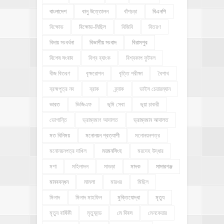
বাংলাদেশ
বালু উত্তোলন
বাঁশচড়া
বিএনপি
বিক্ষোভ
বিক্ষোভ-মিছিল
বিজিবি
বিতরণ
বিদায় সংবর্ধনা
বিভাগীয় সংবাদ
বিরামপুর
বিশেষ সংবাদ
বিশ্ব ব্যাংক
বিশ্বকাপ ফুটবল
বীজ বিতরণ
বৃক্ষরোপন
বৃত্তি পরীক্ষা
বৈশাখ
ব্রহ্মপুত্র নদ
ব্রাক
ব্র্যাক
ভাইস চেয়ারম্যান
ভারত
ভিজিএফ
ভূমি সেবা
ভূয়া চাকরী
ভোগান্তি
ভ্রাম্যমাণ আদালত
ভ্রাম্যমান আদালত
মত বিনিময়
মনোনয়ন প্রত্যাশী
মনোনয়নপত্র
মনোনয়নপত্র দাখিল
ময়মনসিংহ
মরদেহ উদ্ধার
মশা
মহিলাদল
মাগুড়া
মাদক
মাদারগঞ্জ
মানববন্ধন
মামলা
মারধর
মিছিল
মিলাদ
মিলাদ মাহফিল
মুক্তিযোদ্ধা
মৃত্যু
মৃত্যু বার্ষিকী
মৃত্যুদন্ড
মে দিবস
মেনকেয়ার