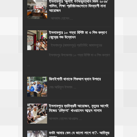
‎ইসলামপুরে ‘জুলাই গণঅভ্যুত্থান দিবস ২০২৬’
পালিত, শিক্ষা প্রতিষ্ঠানগুলোতে দিনব্যাপী নানা
আয়োজন
‎​আলমাস হোসেন ...
ইসলামপুরে ১০ শয্যা বিশিষ্ট মা ও শিশু কল্যাণ
কেন্দ্রের শুভ উদ্বোধন
ইসলামপুর (জামালপুর) প্রতিনিধি: জামালপুরের
ইসলামপুর উপজেলায় ১০ শয্যা বিশিষ্ট মা ও শিশু কল্যাণ
...
ঝিনাইগাতী থানাকে পিকআপ ভ্যান উপহার
মোঃ আরিফুল ইসলাম ...
‎ইসলামপুরে ব্যতিক্রমী আয়োজন, মৃত্যুর আগেই
নিজের ‘চল্লিশা’ খাওয়ালেন আব্দুস সালাম
আলমাস হোসেন আওয়ালঃ ...
মনটা আমার কেন যে ভালো লাগে না?- আতিকুর