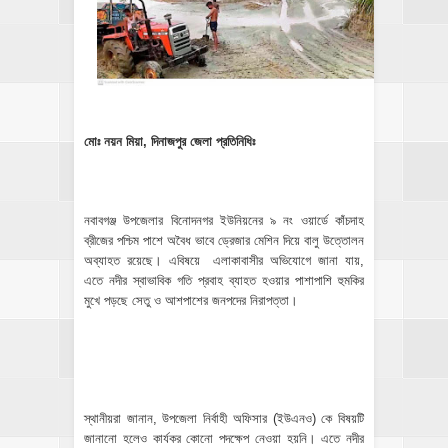
মোঃ নয়ন মিয়া, দিনাজপুর জেলা প্রতিনিধিঃ
নবাবগঞ্জ উপজেলার বিনোদনগর ইউনিয়নের ৯ নং ওয়ার্ডে কাঁচদাহ
ব্রীজের পশ্চিম পাশে অবৈধ ভাবে ড্রেজার মেশিন দিয়ে বালু উত্তোলন
অব্যাহত রয়েছে। এবিষয়ে এলাকাবাসীর অভিযোগে জানা যায়,
এতে নদীর স্বাভাবিক গতি প্রবাহ ব্যাহত হওয়ার পাশাপাশি হুমকির
মুখে পড়ছে সেতু ও আশপাশের জনপদের নিরাপত্তা।
স্থানীয়রা জানান, উপজেলা নির্বাহী অফিসার (ইউএনও) কে বিষয়টি
জানানো হলেও কার্যকর কোনো পদক্ষেপ নেওয়া হয়নি। এতে নদীর