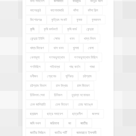
কর্মী সমাবেশ
কলকাতা
কারাদন্ড
কারেন্ট জাল
কালেরকন্ঠ
কালোবাজারি
কাঁসা
কাঁসা শিল্প
কিশোরগঞ্জ
কৃত্রিম সংকট
কৃষক
কৃষকদল
কৃষি
কৃষি কর্মকর্তা
কৃষি কার্ড
কেন্দুয়া
কেন্দুয়া ইউপি
ক্ষোভ
খনন
খাদ্য দিবস
খাদ্য বিতরণ
খাল খনন
খুলনা
খেলা
খেলাধূলা
গণঅভ্যুত্থান
গণঅভ্যুত্থান মিছিল
গণমিছিল
গাইবান্ধা
গাছ কর্তন
গাজা
গুনীজন
গ্রেনেড
ঘূর্ণিঝড়
চট্টগ্রাম
চট্টগ্রাম বিভাগ
চাল উদ্ধার
চাল বিতরণ
চিকিৎসা সেবা
চিনিকল
চুড়ান্ত মনোনয়ন
চেক জালিয়াতি
চেক বিতরণ
চোর আতঙ্ক
ছড়ারস
ছাত্র সমাবেশ
ছাত্রলীগ
জনপথ
জমি দখল
জরিমানা
জা
জাতীয়
জাতীয় নির্বাচন
জাতীয় পার্টি
জামায়াতে ইসলামী