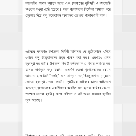
স্বাভাবিক প্রবাহ ব্যাহত হচ্ছে এবং চারপাশের কৃষিজমি ও বসতবাড়ি
ভাঙনের শঙ্কা তৈরি হয়েছে। ফলে প্রশাসনের নির্দেশনা অমান্য করে
ড্রেজার দিয়ে বালু উত্তোলন অব্যাহত রেখেছে প্রভাবশালী মহল।
এবিষয়ে নবাবগঞ্জ উপজেলা নির্বাহী অফিসার কে মুঠোফোনে ৩দিনে
৩বারে বালু উত্তোলনের চিত্র প্রদান করা হয়। এরপরেও কোন
ব্যবস্থা হয় নাই। উপজেলা নির্বাহী কর্মকর্তাকে এ বিষয়ে অবহিত করা
হলেও কার্যক্রম বন্ধ হয়নি। এমনকি জেলা প্রশাসককেও ফোনে
জানানো হলে তিনি “দেখছি” বলে আশ্বাস দেন,কিন্তু এখনো দৃশ্যমান
কোনো ব্যবস্থা নেওয়া হয়নি। স্থানীয়রা এবিষয়ে আরও অভিযোগ
করেছেন,প্রশাসনকে একাধিকবার অবহিত করা হলেও কার্যকর কোনো
পদক্ষেপ নেওয়া হয়নি। ফলে পরিবেশ ও নদী ভাঙন মারাত্মক হুমকির
মুখে পড়েছে।
বিশেষজ্ঞদের মতে,এভাবে নদী থেকে ড্রেজার মেশিন দিয়ে বালু