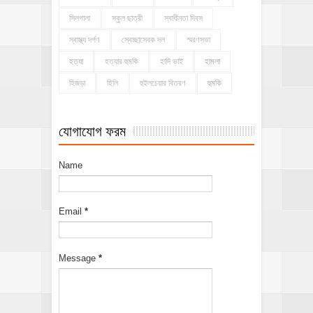
সিলগালা
স্কুল ছাত্রী
স্বাধীনতা দিবস
স্বাস্থ্য দর্পণ
স্বেচ্ছাসেবক দল
স্মরণসভা
হত্যা
হত্যার হুমকি
হাদি ভাই
হামলা
হিজড়া
হিলি
হুইলচেয়ার বিতরণ
হুমকি
যোগাযোগ ফরম
Name
Email
*
Message
*