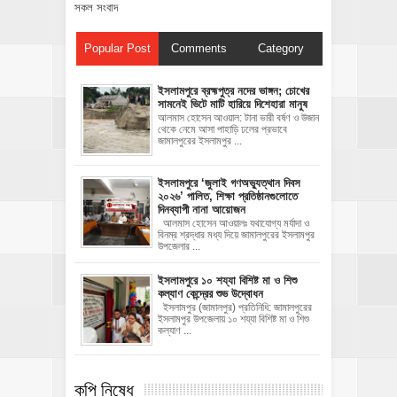
সকল সংবাদ
Popular Post
Comments
Category
ইসলামপুরে ব্রহ্মপুত্র নদের ভাঙ্গন; চোখের
সামনেই ভিটে মাটি হারিয়ে দিশেহারা মানুষ
আলমাস হোসেন আওয়াল: টানা ভারী বর্ষণ ও উজান
থেকে নেমে আসা পাহাড়ি ঢলের প্রভাবে
জামালপুরের ইসলামপুর ...
‎ইসলামপুরে ‘জুলাই গণঅভ্যুত্থান দিবস
২০২৬’ পালিত, শিক্ষা প্রতিষ্ঠানগুলোতে
দিনব্যাপী নানা আয়োজন
‎​আলমাস হোসেন আওয়ালঃ‎ ‎​যথাযোগ্য মর্যাদা ও
বিনম্র শ্রদ্ধার মধ্য দিয়ে জামালপুরের ইসলামপুর
উপজেলার ...
ইসলামপুরে ১০ শয্যা বিশিষ্ট মা ও শিশু
কল্যাণ কেন্দ্রের শুভ উদ্বোধন
ইসলামপুর (জামালপুর) প্রতিনিধি: জামালপুরের
ইসলামপুর উপজেলায় ১০ শয্যা বিশিষ্ট মা ও শিশু
কল্যাণ ...
কপি নিষেধ