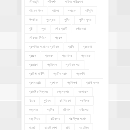
নৌকাডুবি
পরিদর্শন
পরিবার পরিকল্পনা
পরিবেশ দিবস
পরীক্ষা
পলাতক
পানিবন্দি
পিআইও
পুরস্কার
পুলিশ
পুলিশ সুপার
পুষ্টি
পূজা
পৌর প্রার্থী
পৌরসভা
পৌরসভা নির্বাচন
প্রকল্প
প্রকাশিত সংবাদের প্রতিবাদ
প্রক্সি
প্রচারণা
প্রচ্ছদ
প্রজনন
প্রণোদনা
প্রতারক
প্রতারণা
প্রতিবাদ
প্রতিবাদ সভা
প্রতিষ্ঠা বার্ষিকী
প্রতীক বরাদ্দ
প্রদর্শনী
প্রধানমন্ত্রী
প্রশাসন
প্রশিক্ষণ
প্রাণি সম্পদ
প্রাথমিক বিদ্যালয়
প্রেসক্লাব
ফলোআপ
ফিচার
ফুটবল
বই বিতরণ
বকশীগঞ্জ
বজ্রপাত
বড়দিন
বরিশাল
বর্ধিতসভা
বস্ত্র বিতরণ
বহিষ্কার
বাছাইকৃত সংবাদ
বাজেট
বাজেট পেশ
বাতি
বায়োজিন