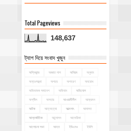
Total Pageviews
148,637
ট্যাগ দিয়ে সংবাদ খুজুন
অগ্নিকান্ড
অজ্ঞাত লাশ
অনিয়ম
অনুদান
অন্তঃসত্ত্বা
অপচয়
অপহরণ
অবরোধ
অভিভাবক সমাবেশ
অভিযান
অভিযোগ
অশ্লীল
অসহায়
আওয়ামীলীগ
আক্রমন
আটক
আত্নহত্যা
আত্মসাৎ
আদালত
আন্তর্জাতিক
আন্দোলন
আমেরিকা
আলোচনা সভা
আহত
ইউএনও
ইউপি