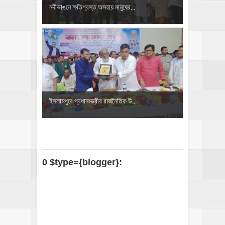
নদীভাঙনে ক্ষতিগ্রস্ত অসহায় মানুষের...
ইসলামপুরে প্রধানমন্ত্রীর রাজনৈতিক উ...
0 $type={blogger}: