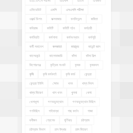
এইচ.এস.সি পরীক্ষা
এএসপি
এতিম
এনজিও
এফিডেভিট
এমপি
এসএসসি পরীক্ষা
ওয়ার্ল্ড ভিশন
কক্সবাজার
কনফিডেন্স
কবিতা
কবিরাজ
কমিটি
কমিটি গঠন
কর্মচারী
কর্মবিরতি
কর্মশালা
কর্মসংস্থান
কর্মসূচি
কর্মী সমাবেশ
কলকাতা
কারাদন্ড
কারেন্ট জাল
কালেরকন্ঠ
কালোবাজারি
কাঁসা
কাঁসা শিল্প
কিশোরগঞ্জ
কৃত্রিম সংকট
কৃষক
কৃষকদল
কৃষি
কৃষি কর্মকর্তা
কৃষি কার্ড
কেন্দুয়া
কেন্দুয়া ইউপি
ক্ষোভ
খনন
খাদ্য দিবস
খাদ্য বিতরণ
খাল খনন
খুলনা
খেলা
খেলাধূলা
গণঅভ্যুত্থান
গণঅভ্যুত্থান মিছিল
গণমিছিল
গাইবান্ধা
গাছ কর্তন
গাজা
গুনীজন
গ্রেনেড
ঘূর্ণিঝড়
চট্টগ্রাম
চট্টগ্রাম বিভাগ
চাল উদ্ধার
চাল বিতরণ