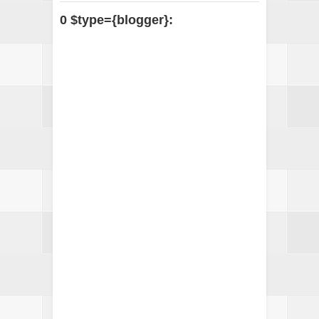
0 $type={blogger}: