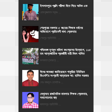
ইসলামপুরে প্রক্সি পরীক্ষা দিতে গিয়ে আটক এক
রোকনুজ্জামান সবুজঃ ...
শেরপুরের নকলায় ৫ বছরের শিশুকে ধর্ষনের
অভিযোগে প্রতিবেশী দাদা গ্রেফতার
শেরপুর প্রতিনিধি: ...
পশ্চিমবঙ্গ তৃণমূল মহিলা কংগ্রেসের উদ্যোগে, ১১৫
তম আন্তর্জাতিক শ্রমজীবী নারী দিবস পালিত
কলকাতা (ভারত) ...
ঈদের শুভেচ্ছা জানিয়েছেন পাকুরিয়া ইউনিয়ন
বিএনপি'র সংগ্রামী আহ্বায়ক আ: হালিম সরকার
মোঃ নাজমুল হোসাইনঃ ...
মেলান্দহে রাজনৈতিক মামলায় শিক্ষক গ্রেফতার,
সমালোচনার ঝড়
জামালপুর প্রতিনিধি ...