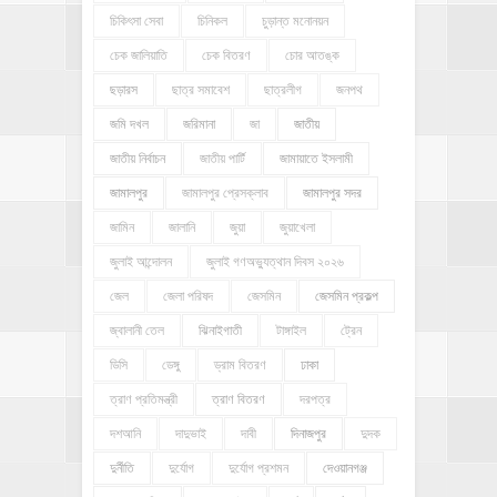
চিকিৎসা সেবা
চিনিকল
চুড়ান্ত মনোনয়ন
চেক জালিয়াতি
চেক বিতরণ
চোর আতঙ্ক
ছড়ারস
ছাত্র সমাবেশ
ছাত্রলীগ
জনপথ
জমি দখল
জরিমানা
জা
জাতীয়
জাতীয় নির্বাচন
জাতীয় পার্টি
জামায়াতে ইসলামী
জামালপুর
জামালপুর প্রেসক্লাব
জামালপুর সদর
জামিন
জালানি
জুয়া
জুয়াখেলা
জুলাই আন্দোলন
জুলাই গণঅভ্যুত্থান দিবস ২০২৬
জেল
জেলা পরিষদ
জেসমিন
জেসমিন প্রকল্প
জ্বালানী তেল
ঝিনাইগাতী
টাঙ্গাইল
ট্রেন
ডিসি
ডেঙ্গু
ড্রাম বিতরণ
ঢাকা
ত্রাণ প্রতিমন্ত্রী
ত্রাণ বিতরণ
দরপত্র
দশআনি
দাদুভাই
দাবী
দিনাজপুর
দুদক
দুর্নীতি
দুর্যোগ
দুর্যোগ প্রশমন
দেওয়ানগঞ্জ