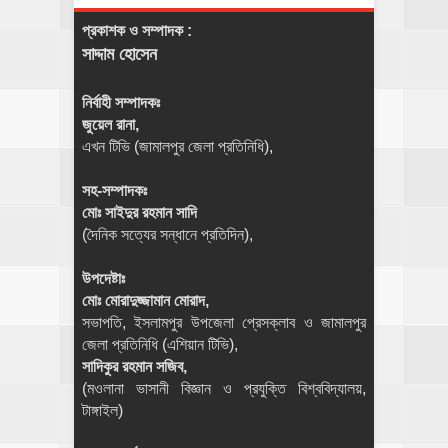
প্রকাশক ও সম্পাদক :
সাদ্দাম হোসেন
নির্বাহী সম্পাদকঃ
জুয়েল রানা,
এখন টিভি (জামালপুর জেলা প্রতিনিধি),
সহ-সম্পাদকঃ
মোঃ সাইদুর রহমান সাদি
(দৈনিক সত্যের সন্ধানে প্রতিদিন),
উপদেষ্টাঃ
মোঃ মোরাদুজ্জামান মোরাদ,
সভাপতি, ইসলামপুর উপজেলা প্রেসক্লাব ও জামালপুর
জেলা প্রতিনিধি (এশিয়ান টিভি),
সাদিকুর রহমান সজিব,
(মওলানা ভাসানী বিজ্ঞান ও প্রযুক্তি বিশ্ববিদ্যালয়,
টাঙ্গাইল)