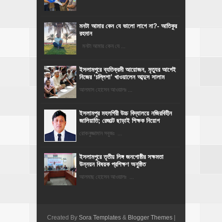
মনটা আমার কেন যে ভালো লাগে না?- আতিকুর
রহমান
মনটা আমার কেন যে ...
‎ইসলামপুরে ব্যতিক্রমী আয়োজন, মৃত্যুর আগেই
নিজের ‘চল্লিশা’ খাওয়ালেন আব্দুস সালাম
আলমাস হোসেন আওয়ালঃ ...
​ইসলামপুর মহলগিরী উচ্চ বিদ্যালয়ে নজিরবিহীন
জালিয়াতি; রেজাল্ট ছাড়াই শিক্ষক নিয়োগ
রোকনুজ্জামান সবুজঃ ...
ইসলামপুরে তৃতীয় লিঙ্গ জনগোষ্ঠীর সক্ষমতা
উন্নয়ন বিষয়ক প্রশিক্ষণ অনুষ্ঠিত
আলমাছ হোসেন আওয়ালঃ ...
Created By
Sora Templates
&
Blogger Themes
|