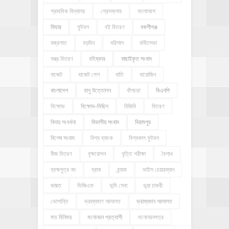
প্রাথমিক বিদ্যালয়
প্রেসক্লাব
ফলোআপ
ফিচার
ফুটবল
বই বিতরণ
বকশীগঞ্জ
বজ্রপাত
বড়দিন
বরিশাল
বর্ধিতসভা
বস্ত্র বিতরণ
বহিষ্কার
বাছাইকৃত সংবাদ
বাজেট
বাজেট পেশ
বাতি
বায়োজিন
বাংলাদেশ
বালু উত্তোলন
বাঁশচড়া
বিএনপি
বিক্ষোভ
বিক্ষোভ-মিছিল
বিজিবি
বিতরণ
বিদায় সংবর্ধনা
বিভাগীয় সংবাদ
বিরামপুর
বিশেষ সংবাদ
বিশ্ব ব্যাংক
বিশ্বকাপ ফুটবল
বীজ বিতরণ
বৃক্ষরোপন
বৃত্তি পরীক্ষা
বৈশাখ
ব্রহ্মপুত্র নদ
ব্রাক
ব্র্যাক
ভাইস চেয়ারম্যান
ভারত
ভিজিএফ
ভূমি সেবা
ভূয়া চাকরী
ভোগান্তি
ভ্রাম্যমাণ আদালত
ভ্রাম্যমান আদালত
মত বিনিময়
মনোনয়ন প্রত্যাশী
মনোনয়নপত্র