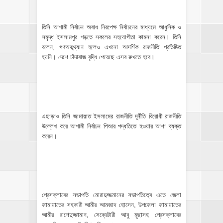
তিনি আগামী নির্বাচন অবাধ নিরপেক্ষ নির্বাচনের মাধ্যমে আধুনিক ও
সমৃদ্ধ ইসলামপুর গড়তে সকলের সহযোগীতা কামনা করেন। তিনি
বলেন, গণঅভূথ্যান হলেও এখনো আদর্শিক রাজনীতি প্রতিষ্ঠিত
হয়নি। দেশে চাঁদাবাজ বৃদ্ধি পেয়েছে এসব রুখতে হবে।
এছাড়াও তিনি জামায়াত ইসলামের রাজনীতি দূর্নীতি বিরোধী রাজনীতি
উল্লেখ করে আগামী নির্বাচন পিআর পদ্ধতিতে হওয়ার আশা ব্যক্ত
করেন।
প্রেসক্লাবের সভাপতি মোরাদুজ্জমানের সভাপতিত্বে এতে জেলা
জামায়াতের সহকারী আমীর আমজাদ হোসেন, উপজেলা জামায়াতের
আমীর রাশেদুজ্জামান, সেক্রেটারী আবু মুছাসহ প্রেসক্লাবের