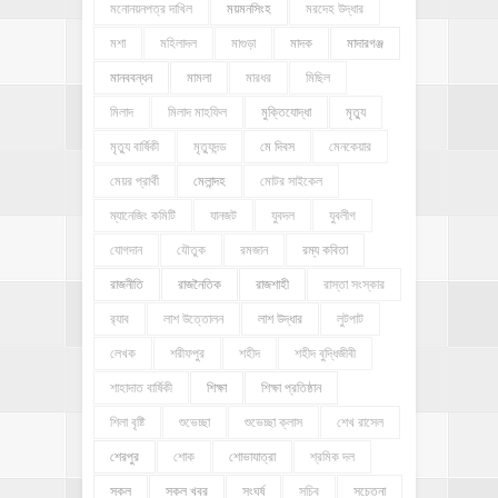
মনোনয়নপত্র দাখিল
ময়মনসিংহ
মরদেহ উদ্ধার
মশা
মহিলাদল
মাগুড়া
মাদক
মাদারগঞ্জ
মানববন্ধন
মামলা
মারধর
মিছিল
মিলাদ
মিলাদ মাহফিল
মুক্তিযোদ্ধা
মৃত্যু
মৃত্যু বার্ষিকী
মৃত্যুদন্ড
মে দিবস
মেনকেয়ার
মেয়র প্রার্থী
মেলান্দহ
মোটর সাইকেল
ম্যানেজিং কমিটি
যানজট
যুবদল
যুবলীগ
যোগদান
যৌতুক
রমজান
রম্য কবিতা
রাজনীতি
রাজনৈতিক
রাজশাহী
রাস্তা সংস্কার
র‍্যাব
লাশ উত্তোলন
লাশ উদ্ধার
লুটপাট
লেখক
শরীফপুর
শহীদ
শহীদ বুদ্ধিজীবী
শাহাদাত বার্ষিকী
শিক্ষা
শিক্ষা প্রতিষ্ঠান
শিলা বৃষ্টি
শুভেচ্ছা
শুভেচ্ছা ক্লাস
শেখ রাসেল
শেরপুর
শোক
শোভাযাত্রা
শ্রমিক দল
সকল
সকল খবর
সংঘর্ষ
সচিব
সচেতনা