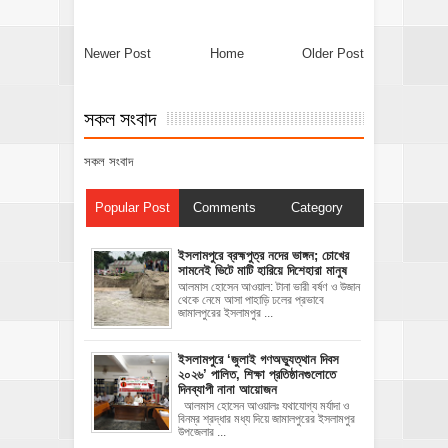
Newer Post
Home
Older Post
সকল সংবাদ
সকল সংবাদ
Popular Post
Comments
Category
ইসলামপুরে ব্রহ্মপুত্র নদের ভাঙ্গন; চোখের
সামনেই ভিটে মাটি হারিয়ে দিশেহারা মানুষ
আলমাস হোসেন আওয়াল: টানা ভারী বর্ষণ ও উজান
থেকে নেমে আসা পাহাড়ি ঢলের প্রভাবে
জামালপুরের ইসলামপুর ...
‎ইসলামপুরে ‘জুলাই গণঅভ্যুত্থান দিবস
২০২৬’ পালিত, শিক্ষা প্রতিষ্ঠানগুলোতে
দিনব্যাপী নানা আয়োজন
‎​আলমাস হোসেন আওয়ালঃ‎ ‎​যথাযোগ্য মর্যাদা ও
বিনম্র শ্রদ্ধার মধ্য দিয়ে জামালপুরের ইসলামপুর
উপজেলার ...