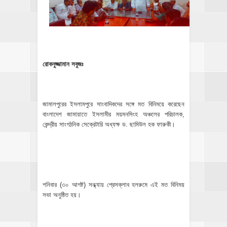
রোকনুজ্জামান সবুজঃ
জামালপুরের ইসলামপুরে সাংবাদিকদের সঙ্গে মত বিনিময়ে করেছেন
বাংলাদেশ জামায়াতে ইসলামীর ময়মনসিংহ অঞ্চলের পরিচালক,
কেন্দ্রীয় সাংগঠনিক সেক্রেটারি অধ্যক্ষ ড. ছামিউল হক ফারুকী।
শনিবার (৩০ আগষ্ট) সন্ধ্যায় প্রেসক্লাব হলরুমে এই মত বিনিময়
সভা অনুষ্ঠিত হয়।