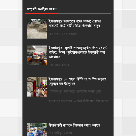
সম্প্রতি জনপ্রিয় সংবাদ
ইসলামপুরে ব্রহ্মপুত্র নদের ভাঙ্গন; চোখের
সামনেই ভিটে মাটি হারিয়ে দিশেহারা মানুষ
আলমাস হোসেন আওয়াল ...
‎ইসলামপুরে ‘জুলাই গণঅভ্যুত্থান দিবস ২০২৬’
পালিত, শিক্ষা প্রতিষ্ঠানগুলোতে দিনব্যাপী নানা
আয়োজন
‎​আলমাস হোসেন ...
ইসলামপুরে ১০ শয্যা বিশিষ্ট মা ও শিশু কল্যাণ
কেন্দ্রের শুভ উদ্বোধন
ইসলামপুর (জামালপুর) প্রতিনিধি: জামালপুরের
ইসলামপুর উপজেলায় ১০ শয্যা বিশিষ্ট মা ও শিশু কল্যাণ
...
ঝিনাইগাতী থানাকে পিকআপ ভ্যান উপহার
মোঃ আরিফুল ইসলাম ...