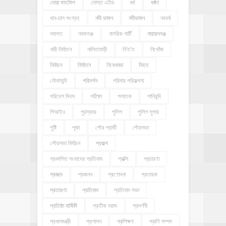
দোয়া মাহফিল
দোস্ত এইড
ধর্ম
ধর্ষণ
ধান-চাল সংগ্রহ
নদী ভাঙ্গন
নদীভাঙ্গন
নববর্ষ
নবাগত
নবাবগঞ্জ
নাগরিক পার্টি
নারায়নগঞ্জ
নারী নির্যাতন
নালিতাবাড়ী
নি'হ'ত
নিখোঁজ
নির্বাচন
নির্যাতন
নিষেধাজ্ঞা
নিহত
নৌকাডুবি
পরিদর্শন
পরিবার পরিকল্পনা
পরিবেশ দিবস
পরীক্ষা
পলাতক
পানিবন্দি
পিআইও
পুরস্কার
পুলিশ
পুলিশ সুপার
পুষ্টি
পূজা
পৌর প্রার্থী
পৌরসভা
পৌরসভা নির্বাচন
প্রকল্প
প্রকাশিত সংবাদের প্রতিবাদ
প্রক্সি
প্রচারণা
প্রচ্ছদ
প্রজনন
প্রণোদনা
প্রতারক
প্রতারণা
প্রতিবাদ
প্রতিবাদ সভা
প্রতিষ্ঠা বার্ষিকী
প্রতীক বরাদ্দ
প্রদর্শনী
প্রধানমন্ত্রী
প্রশাসন
প্রশিক্ষণ
প্রাণি সম্পদ