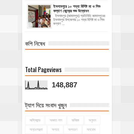
ইসলামপুরে ১০ শয্যা বিশিষ্ট মা ও শিশু
কল্যাণ কেন্দ্রের শুভ উদ্বোধন
ইসলামপুর (জামালপুর) প্রতিনিধি: জামালপুরের
ইসলামপুর উপজেলায় ১০ শয্যা বিশিষ্ট মা ও শিশু
কল্যাণ ...
কপি নিষেধ
Total Pageviews
148,887
ট্যাগ দিয়ে সংবাদ খুজুন
অগ্নিকান্ড
অজ্ঞাত লাশ
অনিয়ম
অনুদান
অন্তঃসত্ত্বা
অপচয়
অপহরণ
অবরোধ