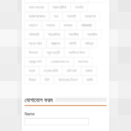
সড়ক অবরোধ
সড়ক দুর্ঘটনা
সংবর্ধনা
সংবাদ সম্মেলন
সভা
সমকামী
সমাজসেবা
সমাবেশ
সম্মাননা
সম্মেলন
সরিষাবাড়ি
সরিষাবাড়ী
সহযোগিতা
সাতক্ষীরা
সাংবাদিক
সাবেক সচিব
সারাদেশ
সালিশী
সাহিত্য
সিলগালা
স্কুল ছাত্রী
স্বাধীনতা দিবস
স্বাস্থ্য দর্পণ
স্বেচ্ছাসেবক দল
স্মরণসভা
হত্যা
হত্যার হুমকি
হাদি ভাই
হামলা
হিজড়া
হিলি
হুইলচেয়ার বিতরণ
হুমকি
যোগাযোগ ফরম
Name