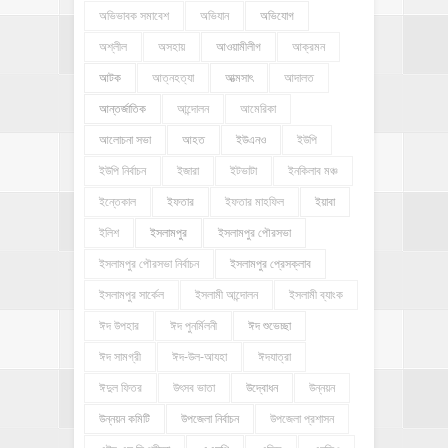
অভিভাবক সমাবেশ
অভিযান
অভিযোগ
অশ্লীল
অসহায়
আওয়ামীলীগ
আক্রমন
আটক
আত্নহত্যা
আত্মসাৎ
আদালত
আন্তর্জাতিক
আন্দোলন
আমেরিকা
আলোচনা সভা
আহত
ইউএনও
ইউপি
ইউপি নির্বাচন
ইজারা
ইটভাটা
ইনকিলাব মঞ্চ
ইন্তেকাল
ইফতার
ইফতার মাহফিল
ইয়াবা
ইলিশ
ইসলামপুর
ইসলামপুর পৌরসভা
ইসলামপুর পৌরসভা নির্বাচন
ইসলামপুর প্রেসক্লাব
ইসলামপুর সার্কেল
ইসলামী আন্দোলন
ইসলামী ব্যাংক
ঈদ উপহার
ঈদ পুনর্মিলনী
ঈদ শুভেচ্ছা
ঈদ সামগ্রী
ঈদ-উল-আযহা
ঈদযাত্রা
ঈদুল ফিতর
উৎসব ভাতা
উদ্বোধন
উন্নয়ন
উন্নয়ন কমিটি
উপজেলা নির্বাচন
উপজেলা প্রশাসন