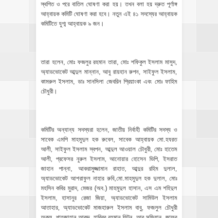
স্থগিত ও পরে বাতিল ঘোষণা করা হয়। তখন বলা হয় দ্রুত পূর্ণাঙ্গ
আহ্বায়ক কমিটি ঘোষণা করা হবে। নতুন এই ৪১ সদস্যের আহ্বায়ক
কমিটিতে যুগ্ম আহ্বায়ক ৯ জন।
তারা হলেন, মোঃ ফজলুর রহমান তারা, মোঃ শফিকুল ইসলাম মাসুদ,
অ্যাডভোকেট আব্দুল মান্নান, আবু রায়হান রুপন, সাইফুল ইসলাম,
কামরুল ইসলাম, ডাঃ সানসিলা জেবরিন প্রিয়াংকা এবং মোঃ ফাহিম
চৌধুরী।
কমিটির অন্যান্য সদস্যরা হলেন, জাতীয় নির্বাহী কমিটির সদস্য ও
সাবেক এমপি মাহমুদুল হক রুবেল, সাবেক আহ্বায়ক মো.হযরত
আলী, সাইফুল ইসলাম স্বপন, আব্দুল আওয়াল চৌধুরী, মোঃ হাতেম
আলী, প্রফেসর নুরুল ইসলাম, আনোয়ার হোসেন ভিপি, ইসরাত
জাহান পান্না, আকরামুজ্জামান রাহাত, আব্দুর রহিম দুলাল,
অ্যাডভোকেট আশরাফুল নাহার রুবি,মো.মাহমুদুল হক দুলাল, মোঃ
মহসিন কবির মুরাদ, মেজর (অব.) মাহমুদুল হাসান, এস এম শহিদুল
ইসলাম, হাসানুর রেজা জিয়া, অ্যাডভোকেট সামিউল ইসলাম
আতাহার, অ্যাডভোকেট মাজহারুল ইসলাম বাবু, ফজলুল চৌধুরী
অকুল, শাহজাহান আকন্দ, হাবিবুর রহমান লিটন, আবু সুফিয়ান, জাফর