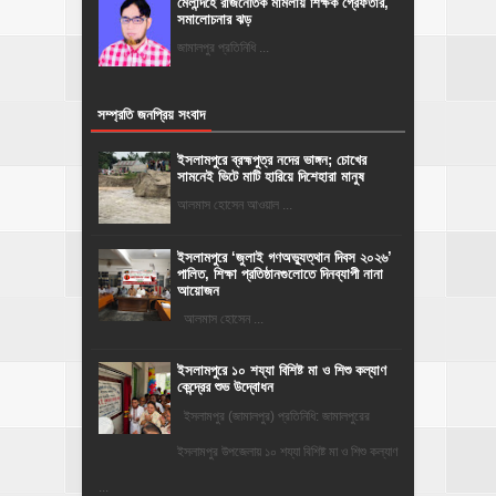
মেলান্দহে রাজনৈতিক মামলায় শিক্ষক গ্রেফতার,
সমালোচনার ঝড়
জামালপুর প্রতিনিধি ...
সম্প্রতি জনপ্রিয় সংবাদ
ইসলামপুরে ব্রহ্মপুত্র নদের ভাঙ্গন; চোখের
সামনেই ভিটে মাটি হারিয়ে দিশেহারা মানুষ
আলমাস হোসেন আওয়াল ...
‎ইসলামপুরে ‘জুলাই গণঅভ্যুত্থান দিবস ২০২৬’
পালিত, শিক্ষা প্রতিষ্ঠানগুলোতে দিনব্যাপী নানা
আয়োজন
‎​আলমাস হোসেন ...
ইসলামপুরে ১০ শয্যা বিশিষ্ট মা ও শিশু কল্যাণ
কেন্দ্রের শুভ উদ্বোধন
ইসলামপুর (জামালপুর) প্রতিনিধি: জামালপুরের
ইসলামপুর উপজেলায় ১০ শয্যা বিশিষ্ট মা ও শিশু কল্যাণ
...