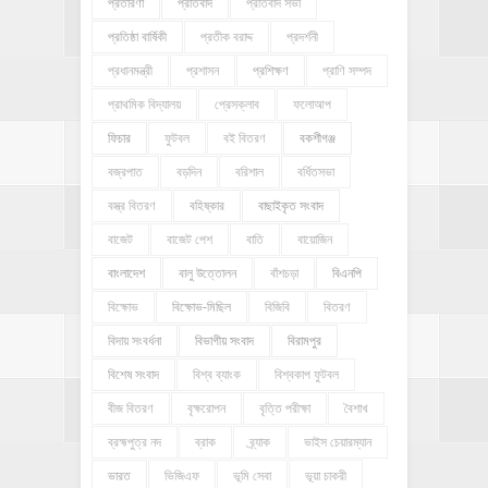
প্রতারণা
প্রতিবাদ
প্রতিবাদ সভা
প্রতিষ্ঠা বার্ষিকী
প্রতীক বরাদ্দ
প্রদর্শনী
প্রধানমন্ত্রী
প্রশাসন
প্রশিক্ষণ
প্রাণি সম্পদ
প্রাথমিক বিদ্যালয়
প্রেসক্লাব
ফলোআপ
ফিচার
ফুটবল
বই বিতরণ
বকশীগঞ্জ
বজ্রপাত
বড়দিন
বরিশাল
বর্ধিতসভা
বস্ত্র বিতরণ
বহিষ্কার
বাছাইকৃত সংবাদ
বাজেট
বাজেট পেশ
বাতি
বায়োজিন
বাংলাদেশ
বালু উত্তোলন
বাঁশচড়া
বিএনপি
বিক্ষোভ
বিক্ষোভ-মিছিল
বিজিবি
বিতরণ
বিদায় সংবর্ধনা
বিভাগীয় সংবাদ
বিরামপুর
বিশেষ সংবাদ
বিশ্ব ব্যাংক
বিশ্বকাপ ফুটবল
বীজ বিতরণ
বৃক্ষরোপন
বৃত্তি পরীক্ষা
বৈশাখ
ব্রহ্মপুত্র নদ
ব্রাক
ব্র্যাক
ভাইস চেয়ারম্যান
ভারত
ভিজিএফ
ভূমি সেবা
ভূয়া চাকরী