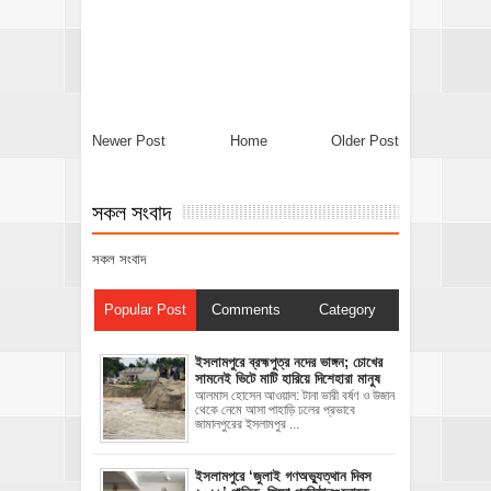
Newer Post
Home
Older Post
সকল সংবাদ
সকল সংবাদ
Popular Post
Comments
Category
ইসলামপুরে ব্রহ্মপুত্র নদের ভাঙ্গন; চোখের
সামনেই ভিটে মাটি হারিয়ে দিশেহারা মানুষ
আলমাস হোসেন আওয়াল: টানা ভারী বর্ষণ ও উজান
থেকে নেমে আসা পাহাড়ি ঢলের প্রভাবে
জামালপুরের ইসলামপুর ...
‎ইসলামপুরে ‘জুলাই গণঅভ্যুত্থান দিবস