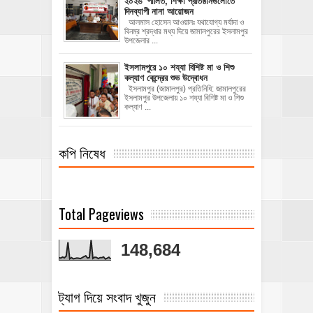
২০২৬’ পালিত, শিক্ষা প্রতিষ্ঠানগুলোতে
দিনব্যাপী নানা আয়োজন
‎​আলমাস হোসেন আওয়ালঃ‎ ‎​যথাযোগ্য মর্যাদা ও
বিনম্র শ্রদ্ধার মধ্য দিয়ে জামালপুরের ইসলামপুর
উপজেলার ...
ইসলামপুরে ১০ শয্যা বিশিষ্ট মা ও শিশু
কল্যাণ কেন্দ্রের শুভ উদ্বোধন
ইসলামপুর (জামালপুর) প্রতিনিধি: জামালপুরের
ইসলামপুর উপজেলায় ১০ শয্যা বিশিষ্ট মা ও শিশু
কল্যাণ ...
কপি নিষেধ
Total Pageviews
148,684
ট্যাগ দিয়ে সংবাদ খুজুন