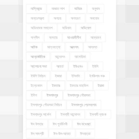
অগ্নিকান্ড
অজ্ঞাত লাশ
অনিয়ম
অনুদান
অন্তঃসত্ত্বা
অপচয়
অপহরণ
অবরোধ
অভিভাবক সমাবেশ
অভিযান
অভিযোগ
অশ্লীল
অসহায়
আওয়ামীলীগ
আক্রমন
আটক
আত্নহত্যা
আত্মসাৎ
আদালত
আন্তর্জাতিক
আন্দোলন
আমেরিকা
আলোচনা সভা
আহত
ইউএনও
ইউপি
ইউপি নির্বাচন
ইজারা
ইটভাটা
ইনকিলাব মঞ্চ
ইন্তেকাল
ইফতার
ইফতার মাহফিল
ইয়াবা
ইলিশ
ইসলামপুর
ইসলামপুর পৌরসভা
ইসলামপুর পৌরসভা নির্বাচন
ইসলামপুর প্রেসক্লাব
ইসলামপুর সার্কেল
ইসলামী আন্দোলন
ইসলামী ব্যাংক
ঈদ উপহার
ঈদ পুনর্মিলনী
ঈদ শুভেচ্ছা
ঈদ সামগ্রী
ঈদ-উল-আযহা
ঈদযাত্রা