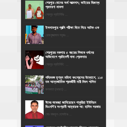
শেরপুরে বোনের অর্থ আত্মসাৎ; ভাইয়ের বিরুদ্ধে
প্রতারণা মামলা
শেরপুর প্রতিনিধিঃ ...
ইসলামপুরে প্রক্সি পরীক্ষা দিতে গিয়ে আটক এক
রোকনুজ্জামান সবুজঃ ...
শেরপুরের নকলায় ৫ বছরের শিশুকে ধর্ষনের
অভিযোগে প্রতিবেশী দাদা গ্রেফতার
শেরপুর প্রতিনিধি: ...
পশ্চিমবঙ্গ তৃণমূল মহিলা কংগ্রেসের উদ্যোগে, ১১৫
তম আন্তর্জাতিক শ্রমজীবী নারী দিবস পালিত
কলকাতা (ভারত) ...
ঈদের শুভেচ্ছা জানিয়েছেন পাকুরিয়া ইউনিয়ন
বিএনপি'র সংগ্রামী আহ্বায়ক আ: হালিম সরকার
মোঃ নাজমুল হোসাইনঃ ...