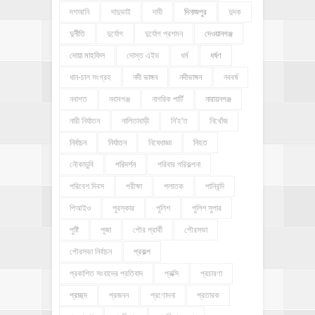
দশআনি
দাদুভাই
দাবী
দিনাজপুর
দুদক
দুর্নীতি
দুর্যোগ
দুর্যোগ প্রশমন
দেওয়ানগঞ্জ
দোয়া মাহফিল
দোস্ত এইড
ধর্ম
ধর্ষণ
ধান-চাল সংগ্রহ
নদী ভাঙ্গন
নদীভাঙ্গন
নববর্ষ
নবাগত
নবাবগঞ্জ
নাগরিক পার্টি
নারায়নগঞ্জ
নারী নির্যাতন
নালিতাবাড়ী
নি'হ'ত
নিখোঁজ
নির্বাচন
নির্যাতন
নিষেধাজ্ঞা
নিহত
নৌকাডুবি
পরিদর্শন
পরিবার পরিকল্পনা
পরিবেশ দিবস
পরীক্ষা
পলাতক
পানিবন্দি
পিআইও
পুরস্কার
পুলিশ
পুলিশ সুপার
পুষ্টি
পূজা
পৌর প্রার্থী
পৌরসভা
পৌরসভা নির্বাচন
প্রকল্প
প্রকাশিত সংবাদের প্রতিবাদ
প্রক্সি
প্রচারণা
প্রচ্ছদ
প্রজনন
প্রণোদনা
প্রতারক