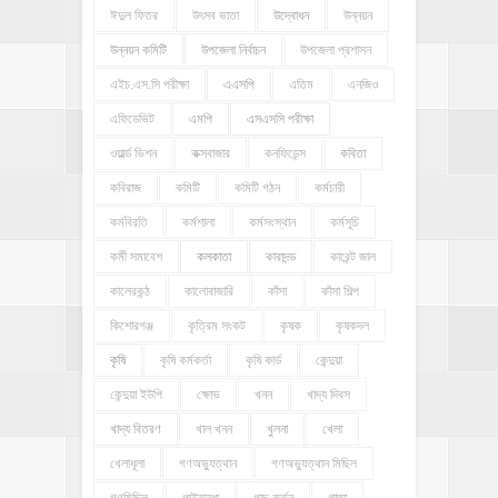
ঈদুল ফিতর
উৎসব ভাতা
উদ্বোধন
উন্নয়ন
উন্নয়ন কমিটি
উপজেলা নির্বাচন
উপজেলা প্রশাসন
এইচ.এস.সি পরীক্ষা
এএসপি
এতিম
এনজিও
এফিডেভিট
এমপি
এসএসসি পরীক্ষা
ওয়ার্ল্ড ভিশন
কক্সবাজার
কনফিডেন্স
কবিতা
কবিরাজ
কমিটি
কমিটি গঠন
কর্মচারী
কর্মবিরতি
কর্মশালা
কর্মসংস্থান
কর্মসূচি
কর্মী সমাবেশ
কলকাতা
কারাদন্ড
কারেন্ট জাল
কালেরকন্ঠ
কালোবাজারি
কাঁসা
কাঁসা শিল্প
কিশোরগঞ্জ
কৃত্রিম সংকট
কৃষক
কৃষকদল
কৃষি
কৃষি কর্মকর্তা
কৃষি কার্ড
কেন্দুয়া
কেন্দুয়া ইউপি
ক্ষোভ
খনন
খাদ্য দিবস
খাদ্য বিতরণ
খাল খনন
খুলনা
খেলা
খেলাধূলা
গণঅভ্যুত্থান
গণঅভ্যুত্থান মিছিল