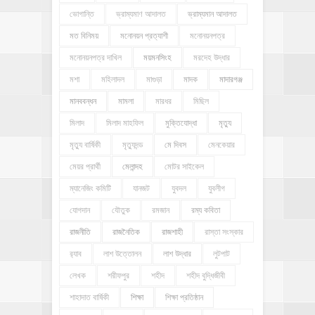
ভোগান্তি
ভ্রাম্যমাণ আদালত
ভ্রাম্যমান আদালত
মত বিনিময়
মনোনয়ন প্রত্যাশী
মনোনয়নপত্র
মনোনয়নপত্র দাখিল
ময়মনসিংহ
মরদেহ উদ্ধার
মশা
মহিলাদল
মাগুড়া
মাদক
মাদারগঞ্জ
মানববন্ধন
মামলা
মারধর
মিছিল
মিলাদ
মিলাদ মাহফিল
মুক্তিযোদ্ধা
মৃত্যু
মৃত্যু বার্ষিকী
মৃত্যুদন্ড
মে দিবস
মেনকেয়ার
মেয়র প্রার্থী
মেলান্দহ
মোটর সাইকেল
ম্যানেজিং কমিটি
যানজট
যুবদল
যুবলীগ
যোগদান
যৌতুক
রমজান
রম্য কবিতা
রাজনীতি
রাজনৈতিক
রাজশাহী
রাস্তা সংস্কার
র‍্যাব
লাশ উত্তোলন
লাশ উদ্ধার
লুটপাট
লেখক
শরীফপুর
শহীদ
শহীদ বুদ্ধিজীবী
শাহাদাত বার্ষিকী
শিক্ষা
শিক্ষা প্রতিষ্ঠান