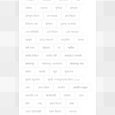
গণমিছিল
গাইবান্ধা
গাছ কর্তন
গাজা
গুনীজন
গ্রেনেড
ঘূর্ণিঝড়
চট্টগ্রাম
চট্টগ্রাম বিভাগ
চাল উদ্ধার
চাল বিতরণ
চিকিৎসা সেবা
চিনিকল
চুড়ান্ত মনোনয়ন
চেক জালিয়াতি
চেক বিতরণ
চোর আতঙ্ক
ছড়ারস
ছাত্র সমাবেশ
ছাত্রলীগ
জনপথ
জমি দখল
জরিমানা
জা
জাতীয়
জাতীয় নির্বাচন
জাতীয় পার্টি
জামায়াতে ইসলামী
জামালপুর
জামালপুর প্রেসক্লাব
জামালপুর সদর
জামিন
জালানি
জুয়া
জুয়াখেলা
জুলাই আন্দোলন
জুলাই গণঅভ্যুত্থান দিবস ২০২৬
জেল
জেলা পরিষদ
জেসমিন
জেসমিন প্রকল্প
জ্বালানী তেল
ঝিনাইগাতী
টাঙ্গাইল
ট্রেন
ডিসি
ডেঙ্গু
ড্রাম বিতরণ
ঢাকা
ত্রাণ প্রতিমন্ত্রী
ত্রাণ বিতরণ
দরপত্র