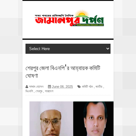
শেরপুর জেলা বিএনপি'র আহ্বায়ক কমিটি
ঘোষণা
সাদ্দাম হোসেন
June 06, 2025
কমিটি গঠন
,
জাতীয়
,
বিএনপি
,
শেরপুর
,
সারাদেশ