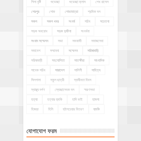
শিলা বৃষ্টি
শুভেচ্ছা
শুভেচ্ছা ক্লাস
শেখ রাসেল
শেরপুর
শোক
শোভাযাত্রা
শ্রমিক দল
সকল
সকল খবর
সংঘর্ষ
সচিব
সচেতনা
সড়ক অবরোধ
সড়ক দুর্ঘটনা
সংবর্ধনা
সংবাদ সম্মেলন
সভা
সমকামী
সমাজসেবা
সমাবেশ
সম্মাননা
সম্মেলন
সরিষাবাড়ি
সরিষাবাড়ী
সহযোগিতা
সাতক্ষীরা
সাংবাদিক
সাবেক সচিব
সারাদেশ
সালিশী
সাহিত্য
সিলগালা
স্কুল ছাত্রী
স্বাধীনতা দিবস
স্বাস্থ্য দর্পণ
স্বেচ্ছাসেবক দল
স্মরণসভা
হত্যা
হত্যার হুমকি
হাদি ভাই
হামলা
হিজড়া
হিলি
হুইলচেয়ার বিতরণ
হুমকি
যোগাযোগ ফরম