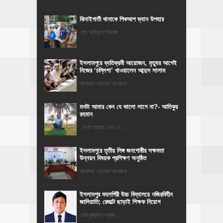
ঝিনাইগাতী থানাকে পিকআপ ভ্যান উপহার
মোঃ আরিফুল ইসলাম ...
‎ইসলামপুরে ব্যতিক্রমী আয়োজন, মৃত্যুর আগেই
নিজের ‘চল্লিশা’ খাওয়ালেন আব্দুস সালাম
আলমাস হোসেন আওয়ালঃ ...
মনটা আমার কেন যে ভালো লাগে না?- আতিকুর
রহমান
মনটা আমার কেন যে ...
ইসলামপুরে তৃতীয় লিঙ্গ জনগোষ্ঠীর সক্ষমতা
উন্নয়ন বিষয়ক প্রশিক্ষণ অনুষ্ঠিত
আলমাছ হোসেন আওয়ালঃ ...
​ইসলামপুর মহলগিরী উচ্চ বিদ্যালয়ে নজিরবিহীন
জালিয়াতি; রেজাল্ট ছাড়াই শিক্ষক নিয়োগ
রোকনুজ্জামান সবুজঃ ...