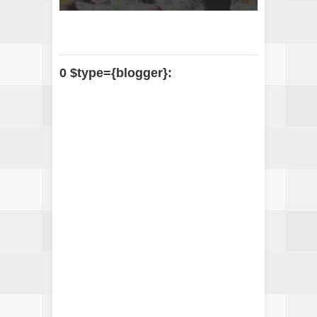
0 $type={blogger}: