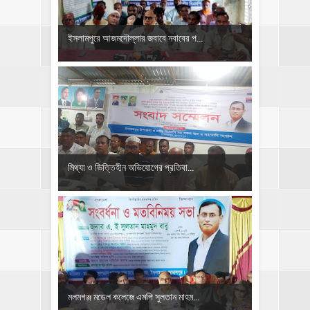
ইসলামপুরে আজমদৌল্লার জবাবে নবাবের প...
মিথ্যা ও ভিত্তিহীন অভিযোগের প্রতিবা...
মলমগঞ্জ মডেল কলেজে এমপি সুলতান মাহম...