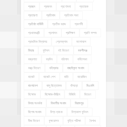
প্রচ্ছদ
প্রজনন
প্রণোদনা
প্রতারক
প্রতারণা
প্রতিবাদ
প্রতিবাদ সভা
প্রতিষ্ঠা বার্ষিকী
প্রতীক বরাদ্দ
প্রদর্শনী
প্রধানমন্ত্রী
প্রশাসন
প্রশিক্ষণ
প্রাণি সম্পদ
প্রাথমিক বিদ্যালয়
প্রেসক্লাব
ফলোআপ
ফিচার
ফুটবল
বই বিতরণ
বকশীগঞ্জ
বজ্রপাত
বড়দিন
বরিশাল
বর্ধিতসভা
বস্ত্র বিতরণ
বহিষ্কার
বাছাইকৃত সংবাদ
বাজেট
বাজেট পেশ
বাতি
বায়োজিন
বাংলাদেশ
বালু উত্তোলন
বাঁশচড়া
বিএনপি
বিক্ষোভ
বিক্ষোভ-মিছিল
বিজিবি
বিতরণ
বিদায় সংবর্ধনা
বিভাগীয় সংবাদ
বিরামপুর
বিশেষ সংবাদ
বিশ্ব ব্যাংক
বিশ্বকাপ ফুটবল
বীজ বিতরণ
বৃক্ষরোপন
বৃত্তি পরীক্ষা
বৈশাখ