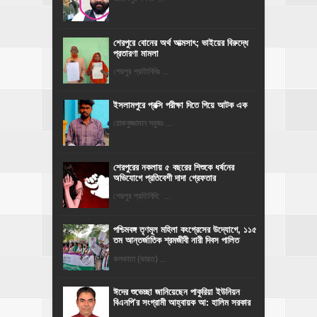
শেরপুরে বোনের অর্থ আত্মসাৎ; ভাইয়ের বিরুদ্ধে
প্রতারণা মামলা
শেরপুর প্রতিনিধিঃ ...
ইসলামপুরে প্রক্সি পরীক্ষা দিতে গিয়ে আটক এক
রোকনুজ্জামান সবুজঃ ...
শেরপুরের নকলায় ৫ বছরের শিশুকে ধর্ষনের
অভিযোগে প্রতিবেশী দাদা গ্রেফতার
শেরপুর প্রতিনিধি: ...
পশ্চিমবঙ্গ তৃণমূল মহিলা কংগ্রেসের উদ্যোগে, ১১৫
তম আন্তর্জাতিক শ্রমজীবী নারী দিবস পালিত
কলকাতা (ভারত) ...
ঈদের শুভেচ্ছা জানিয়েছেন পাকুরিয়া ইউনিয়ন
বিএনপি'র সংগ্রামী আহ্বায়ক আ: হালিম সরকার