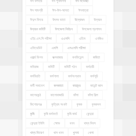
ঈদ উপহার
ঈদ পুনর্মিলনী
ঈদ শুভেচ্ছা
ঈদ সামগ্রী
ঈদ-উল-আযহা
ঈদযাত্রা
ঈদুল ফিতর
উৎসব ভাতা
উদ্বোধন
উন্নয়ন
উন্নয়ন কমিটি
উপজেলা নির্বাচন
উপজেলা প্রশাসন
এইচ.এস.সি পরীক্ষা
এএসপি
এতিম
এনজিও
এফিডেভিট
এমপি
এসএসসি পরীক্ষা
ওয়ার্ল্ড ভিশন
কক্সবাজার
কনফিডেন্স
কবিতা
কবিরাজ
কমিটি
কমিটি গঠন
কর্মচারী
কর্মবিরতি
কর্মশালা
কর্মসংস্থান
কর্মসূচি
কর্মী সমাবেশ
কলকাতা
কারাদন্ড
কারেন্ট জাল
কালেরকন্ঠ
কালোবাজারি
কাঁসা
কাঁসা শিল্প
কিশোরগঞ্জ
কৃত্রিম সংকট
কৃষক
কৃষকদল
কৃষি
কৃষি কর্মকর্তা
কৃষি কার্ড
কেন্দুয়া
কেন্দুয়া ইউপি
ক্ষোভ
খনন
খাদ্য দিবস
খাদ্য বিতরণ
খাল খনন
খুলনা
খেলা