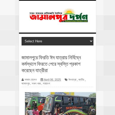
জামালপুরে ফিরতি ঈদ যাত্রায় নির্বিঘ্নে
কর্মস্থলে ফিরতে পেরে স্বস্তি প্রকাশ
করেছেন যাত্রীরা
সাদ্দাম হোসেন
April 06, 2025
ঈদযাত্রা
,
জাতীয়
,
জামালপুর
,
সকল খবর
,
সারাদেশ