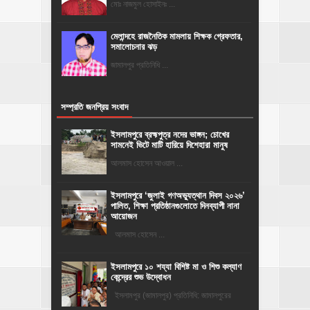
মোঃ নাজমুল হোসাইনঃ ...
মেলান্দহে রাজনৈতিক মামলায় শিক্ষক গ্রেফতার,
সমালোচনার ঝড়
জামালপুর প্রতিনিধি ...
সম্প্রতি জনপ্রিয় সংবাদ
ইসলামপুরে ব্রহ্মপুত্র নদের ভাঙ্গন; চোখের
সামনেই ভিটে মাটি হারিয়ে দিশেহারা মানুষ
আলমাস হোসেন আওয়াল ...
‎ইসলামপুরে ‘জুলাই গণঅভ্যুত্থান দিবস ২০২৬’
পালিত, শিক্ষা প্রতিষ্ঠানগুলোতে দিনব্যাপী নানা
আয়োজন
‎​আলমাস হোসেন ...
ইসলামপুরে ১০ শয্যা বিশিষ্ট মা ও শিশু কল্যাণ
কেন্দ্রের শুভ উদ্বোধন
ইসলামপুর (জামালপুর) প্রতিনিধি: জামালপুরের