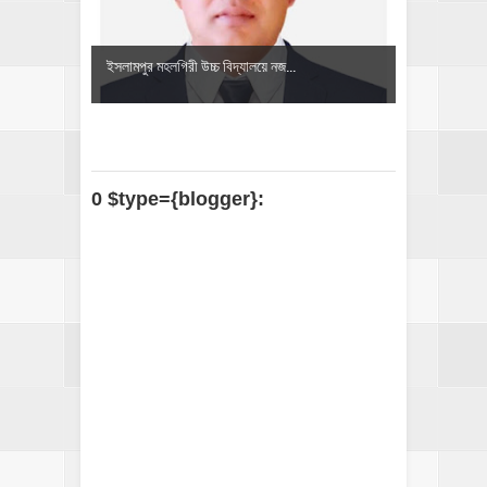
​ইসলামপুর মহলগিরী উচ্চ বিদ্যালয়ে নজ...
0 $type={blogger}: