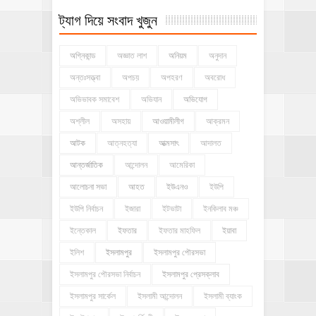
ট্যাগ দিয়ে সংবাদ খুজুন
অগ্নিকান্ড
অজ্ঞাত লাশ
অনিয়ম
অনুদান
অন্তঃসত্ত্বা
অপচয়
অপহরণ
অবরোধ
অভিভাবক সমাবেশ
অভিযান
অভিযোগ
অশ্লীল
অসহায়
আওয়ামীলীগ
আক্রমন
আটক
আত্নহত্যা
আত্মসাৎ
আদালত
আন্তর্জাতিক
আন্দোলন
আমেরিকা
আলোচনা সভা
আহত
ইউএনও
ইউপি
ইউপি নির্বাচন
ইজারা
ইটভাটা
ইনকিলাব মঞ্চ
ইন্তেকাল
ইফতার
ইফতার মাহফিল
ইয়াবা
ইলিশ
ইসলামপুর
ইসলামপুর পৌরসভা
ইসলামপুর পৌরসভা নির্বাচন
ইসলামপুর প্রেসক্লাব
ইসলামপুর সার্কেল
ইসলামী আন্দোলন
ইসলামী ব্যাংক