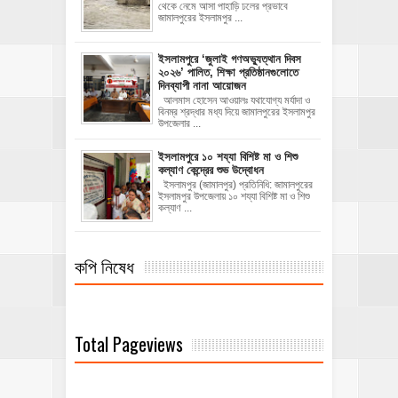
থেকে নেমে আসা পাহাড়ি ঢলের প্রভাবে
জামালপুরের ইসলামপুর ...
‎ইসলামপুরে ‘জুলাই গণঅভ্যুত্থান দিবস
২০২৬’ পালিত, শিক্ষা প্রতিষ্ঠানগুলোতে
দিনব্যাপী নানা আয়োজন
‎​আলমাস হোসেন আওয়ালঃ‎ ‎​যথাযোগ্য মর্যাদা ও
বিনম্র শ্রদ্ধার মধ্য দিয়ে জামালপুরের ইসলামপুর
উপজেলার ...
ইসলামপুরে ১০ শয্যা বিশিষ্ট মা ও শিশু
কল্যাণ কেন্দ্রের শুভ উদ্বোধন
ইসলামপুর (জামালপুর) প্রতিনিধি: জামালপুরের
ইসলামপুর উপজেলায় ১০ শয্যা বিশিষ্ট মা ও শিশু
কল্যাণ ...
কপি নিষেধ
Total Pageviews