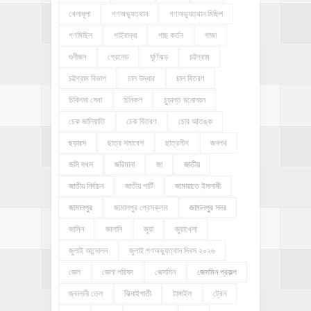
খেলাধূলা
গণঅভ্যুত্থান
গণঅভ্যুত্থান মিছিল
গণমিছিল
গাইবান্ধা
গাছ কর্তন
গাজা
গুনীজন
গ্রেনেড
ঘূর্ণিঝড়
চট্টগ্রাম
চট্টগ্রাম বিভাগ
চাল উদ্ধার
চাল বিতরণ
চিকিৎসা সেবা
চিনিকল
চুড়ান্ত মনোনয়ন
চেক জালিয়াতি
চেক বিতরণ
চোর আতঙ্ক
ছড়ারস
ছাত্র সমাবেশ
ছাত্রলীগ
জনপথ
জমি দখল
জরিমানা
জা
জাতীয়
জাতীয় নির্বাচন
জাতীয় পার্টি
জামায়াতে ইসলামী
জামালপুর
জামালপুর প্রেসক্লাব
জামালপুর সদর
জামিন
জালানি
জুয়া
জুয়াখেলা
জুলাই আন্দোলন
জুলাই গণঅভ্যুত্থান দিবস ২০২৬
জেল
জেলা পরিষদ
জেসমিন
জেসমিন প্রকল্প
জ্বালানী তেল
ঝিনাইগাতী
টাঙ্গাইল
ট্রেন