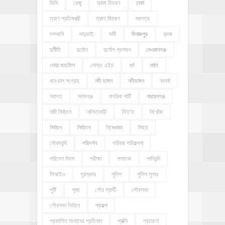
ডিসি
ডেঙ্গু
ড্রাম বিতরণ
ঢাকা
ত্রাণ প্রতিমন্ত্রী
ত্রাণ বিতরণ
দরপত্র
দশআনি
দাদুভাই
দাবী
দিনাজপুর
দুদক
দুর্নীতি
দুর্যোগ
দুর্যোগ প্রশমন
দেওয়ানগঞ্জ
দোয়া মাহফিল
দোস্ত এইড
ধর্ম
ধর্ষণ
ধান-চাল সংগ্রহ
নদী ভাঙ্গন
নদীভাঙ্গন
নববর্ষ
নবাগত
নবাবগঞ্জ
নাগরিক পার্টি
নারায়নগঞ্জ
নারী নির্যাতন
নালিতাবাড়ী
নি'হ'ত
নিখোঁজ
নির্বাচন
নির্যাতন
নিষেধাজ্ঞা
নিহত
নৌকাডুবি
পরিদর্শন
পরিবার পরিকল্পনা
পরিবেশ দিবস
পরীক্ষা
পলাতক
পানিবন্দি
পিআইও
পুরস্কার
পুলিশ
পুলিশ সুপার
পুষ্টি
পূজা
পৌর প্রার্থী
পৌরসভা
পৌরসভা নির্বাচন
প্রকল্প
প্রকাশিত সংবাদের প্রতিবাদ
প্রক্সি
প্রচারণা