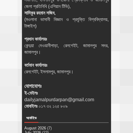
জেলা প্রতিনিধি (এশিয়ান টিভি),
সাদিকুর রহমান সজিব,
(মওলানা ভাসানী বিজ্ঞান ও প্রযুক্তি বিশ্ববিদ্যালয়,
টাঙ্গাইল)
প্রধান কার্যালয়ঃ
কেন্দুয়া দেওয়ানীপাড়া, রেলগেইট, জামালপুর সদর,
জামালপুর।
বর্তমান কার্যালয়ঃ
রেলগেইট, ইসলামপুর, জামালপুর।
যোগাযোগঃ
ই-মেইলঃ
dailyjamalpurdarpan@gmail.com
মোবাইলঃ
০১৭ ৩২ ১২৫ ৮০৯
আর্কাইভ
August 2026
(7)
July 2026
(23)