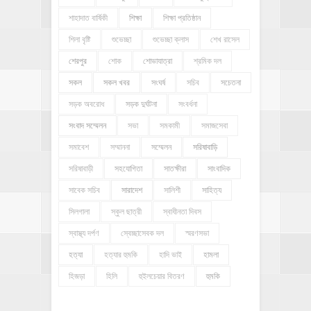
শাহাদাত বার্ষিকী
শিক্ষা
শিক্ষা প্রতিষ্ঠান
শিলা বৃষ্টি
শুভেচ্ছা
শুভেচ্ছা ক্লাস
শেখ রাসেল
শেরপুর
শোক
শোভাযাত্রা
শ্রমিক দল
সকল
সকল খবর
সংঘর্ষ
সচিব
সচেতনা
সড়ক অবরোধ
সড়ক দুর্ঘটনা
সংবর্ধনা
সংবাদ সম্মেলন
সভা
সমকামী
সমাজসেবা
সমাবেশ
সম্মাননা
সম্মেলন
সরিষাবাড়ি
সরিষাবাড়ী
সহযোগিতা
সাতক্ষীরা
সাংবাদিক
সাবেক সচিব
সারাদেশ
সালিশী
সাহিত্য
সিলগালা
স্কুল ছাত্রী
স্বাধীনতা দিবস
স্বাস্থ্য দর্পণ
স্বেচ্ছাসেবক দল
স্মরণসভা
হত্যা
হত্যার হুমকি
হাদি ভাই
হামলা
হিজড়া
হিলি
হুইলচেয়ার বিতরণ
হুমকি