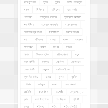
ব্রহ্মপুত্র নদ
ব্রাক
ব্র্যাক
ভাইস চেয়ারম্যান
ভারত
ভিজিএফ
ভূমি সেবা
ভূয়া চাকরী
ভোগান্তি
ভ্রাম্যমাণ আদালত
ভ্রাম্যমান আদালত
মত বিনিময়
মনোনয়ন প্রত্যাশী
মনোনয়নপত্র
মনোনয়নপত্র দাখিল
ময়মনসিংহ
মরদেহ উদ্ধার
মশা
মহিলাদল
মাগুড়া
মাদক
মাদারগঞ্জ
মানববন্ধন
মামলা
মারধর
মিছিল
মিলাদ
মিলাদ মাহফিল
মুক্তিযোদ্ধা
মৃত্যু
মৃত্যু বার্ষিকী
মৃত্যুদন্ড
মে দিবস
মেনকেয়ার
মেয়র প্রার্থী
মেলান্দহ
মোটর সাইকেল
ম্যানেজিং কমিটি
যানজট
যুবদল
যুবলীগ
যোগদান
যৌতুক
রমজান
রম্য কবিতা
রাজনীতি
রাজনৈতিক
রাজশাহী
রাস্তা সংস্কার
র‍্যাব
লাশ উত্তোলন
লাশ উদ্ধার
লুটপাট
লেখক
শরীফপুর
শহীদ
শহীদ বুদ্ধিজীবী