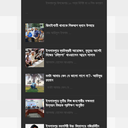
ইসলামপুর উপজেলায় ১০ শয্যা বিশিষ্ট মা ও শিশু কল্যাণ
...
ঝিনাইগাতী থানাকে পিকআপ ভ্যান উপহার
মোঃ আরিফুল ইসলাম ...
‎ইসলামপুরে ব্যতিক্রমী আয়োজন, মৃত্যুর আগেই
নিজের ‘চল্লিশা’ খাওয়ালেন আব্দুস সালাম
আলমাস হোসেন আওয়ালঃ ...
মনটা আমার কেন যে ভালো লাগে না?- আতিকুর
রহমান
মনটা আমার কেন যে ...
ইসলামপুরে তৃতীয় লিঙ্গ জনগোষ্ঠীর সক্ষমতা
উন্নয়ন বিষয়ক প্রশিক্ষণ অনুষ্ঠিত
আলমাছ হোসেন আওয়ালঃ ...
​ইসলামপুর মহলগিরী উচ্চ বিদ্যালয়ে নজিরবিহীন