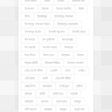
ইউপি নির্বাচন
ইজারা
ইটভাটা
ইনকিলাব মঞ্চ
ইন্তেকাল
ইফতার
ইফতার মাহফিল
ইয়াবা
ইলিশ
ইসলামপুর
ইসলামপুর পৌরসভা
ইসলামপুর পৌরসভা নির্বাচন
ইসলামপুর প্রেসক্লাব
ইসলামপুর সার্কেল
ইসলামী আন্দোলন
ইসলামী ব্যাংক
ঈদ উপহার
ঈদ পুনর্মিলনী
ঈদ শুভেচ্ছা
ঈদ সামগ্রী
ঈদ-উল-আযহা
ঈদযাত্রা
ঈদুল ফিতর
উৎসব ভাতা
উদ্বোধন
উন্নয়ন
উন্নয়ন কমিটি
উপজেলা নির্বাচন
উপজেলা প্রশাসন
এইচ.এস.সি পরীক্ষা
এএসপি
এতিম
এনজিও
এফিডেভিট
এমপি
এসএসসি পরীক্ষা
ওয়ার্ল্ড ভিশন
কক্সবাজার
কনফিডেন্স
কবিতা
কবিরাজ
কমিটি
কমিটি গঠন
কর্মচারী
কর্মবিরতি
কর্মশালা
কর্মসংস্থান
কর্মসূচি
কর্মী সমাবেশ
কলকাতা
কারাদন্ড
কারেন্ট জাল