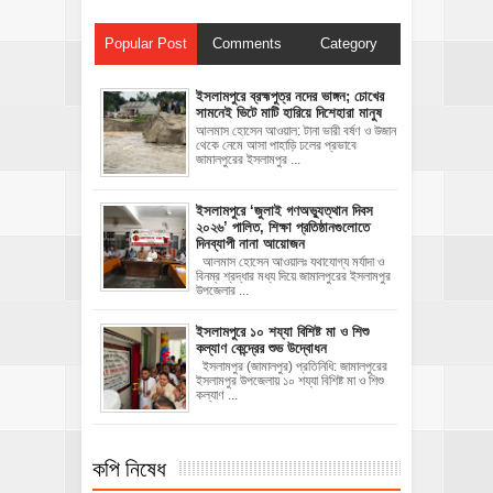
Popular Post
Comments
Category
ইসলামপুরে ব্রহ্মপুত্র নদের ভাঙ্গন; চোখের
সামনেই ভিটে মাটি হারিয়ে দিশেহারা মানুষ
আলমাস হোসেন আওয়াল: টানা ভারী বর্ষণ ও উজান
থেকে নেমে আসা পাহাড়ি ঢলের প্রভাবে
জামালপুরের ইসলামপুর ...
‎ইসলামপুরে ‘জুলাই গণঅভ্যুত্থান দিবস
২০২৬’ পালিত, শিক্ষা প্রতিষ্ঠানগুলোতে
দিনব্যাপী নানা আয়োজন
‎​আলমাস হোসেন আওয়ালঃ‎ ‎​যথাযোগ্য মর্যাদা ও
বিনম্র শ্রদ্ধার মধ্য দিয়ে জামালপুরের ইসলামপুর
উপজেলার ...
ইসলামপুরে ১০ শয্যা বিশিষ্ট মা ও শিশু
কল্যাণ কেন্দ্রের শুভ উদ্বোধন
ইসলামপুর (জামালপুর) প্রতিনিধি: জামালপুরের
ইসলামপুর উপজেলায় ১০ শয্যা বিশিষ্ট মা ও শিশু
কল্যাণ ...
কপি নিষেধ