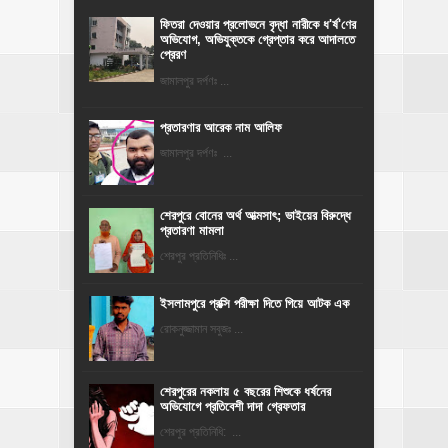
ফিতরা দেওয়ার প্রলোভনে বৃদ্ধা নারীকে ধ'র্ষ'ণের
অভিযোগ, অভিযুক্তকে গ্রেপ্তার করে আদালতে
প্রেরণ
জামালপুর দর্পণঃ ...
প্রতারণার আরেক নাম আলিফ
জামালপুর দর্পণঃ ...
শেরপুরে বোনের অর্থ আত্মসাৎ; ভাইয়ের বিরুদ্ধে
প্রতারণা মামলা
শেরপুর প্রতিনিধিঃ ...
ইসলামপুরে প্রক্সি পরীক্ষা দিতে গিয়ে আটক এক
রোকনুজ্জামান সবুজঃ ...
শেরপুরের নকলায় ৫ বছরের শিশুকে ধর্ষনের
অভিযোগে প্রতিবেশী দাদা গ্রেফতার
শেরপুর প্রতিনিধি: ...