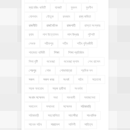
ম্যানেজিং কমিটি
যানজট
যুবদল
যুবলীগ
যোগদান
যৌতুক
রমজান
রম্য কবিতা
রাজনীতি
রাজনৈতিক
রাজশাহী
রাস্তা সংস্কার
র‍্যাব
লাশ উত্তোলন
লাশ উদ্ধার
লুটপাট
লেখক
শরীফপুর
শহীদ
শহীদ বুদ্ধিজীবী
শাহাদাত বার্ষিকী
শিক্ষা
শিক্ষা প্রতিষ্ঠান
শিলা বৃষ্টি
শুভেচ্ছা
শুভেচ্ছা ক্লাস
শেখ রাসেল
শেরপুর
শোক
শোভাযাত্রা
শ্রমিক দল
সকল
সকল খবর
সংঘর্ষ
সচিব
সচেতনা
সড়ক অবরোধ
সড়ক দুর্ঘটনা
সংবর্ধনা
সংবাদ সম্মেলন
সভা
সমকামী
সমাজসেবা
সমাবেশ
সম্মাননা
সম্মেলন
সরিষাবাড়ি
সরিষাবাড়ী
সহযোগিতা
সাতক্ষীরা
সাংবাদিক
সাবেক সচিব
সারাদেশ
সালিশী
সাহিত্য