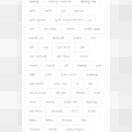
জামালপুর
জামালপুর প্রেসক্লাব
জামালপুর সদর
জামিন
জালানি
জুয়া
জুয়াখেলা
জুলাই আন্দোলন
জুলাই গণঅভ্যুত্থান দিবস ২০২৬
জেল
জেলা পরিষদ
জেসমিন
জেসমিন প্রকল্প
জ্বালানী তেল
ঝিনাইগাতী
টাঙ্গাইল
ট্রেন
ডিসি
ডেঙ্গু
ড্রাম বিতরণ
ঢাকা
ত্রাণ প্রতিমন্ত্রী
ত্রাণ বিতরণ
দরপত্র
দশআনি
দাদুভাই
দাবী
দিনাজপুর
দুদক
দুর্নীতি
দুর্যোগ
দুর্যোগ প্রশমন
দেওয়ানগঞ্জ
দোয়া মাহফিল
দোস্ত এইড
ধর্ম
ধর্ষণ
ধান-চাল সংগ্রহ
নদী ভাঙ্গন
নদীভাঙ্গন
নববর্ষ
নবাগত
নবাবগঞ্জ
নাগরিক পার্টি
নারায়নগঞ্জ
নারী নির্যাতন
নালিতাবাড়ী
নি'হ'ত
নিখোঁজ
নির্বাচন
নির্যাতন
নিষেধাজ্ঞা
নিহত
নৌকাডুবি
পরিদর্শন
পরিবার পরিকল্পনা