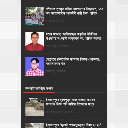
পশ্চিমবঙ্গ তৃণমূল মহিলা কংগ্রেসের উদ্যোগে, ১১৫
তম আন্তর্জাতিক শ্রমজীবী নারী দিবস পালিত
কলকাতা (ভারত) ...
ঈদের শুভেচ্ছা জানিয়েছেন পাকুরিয়া ইউনিয়ন
বিএনপি'র সংগ্রামী আহ্বায়ক আ: হালিম সরকার
মোঃ নাজমুল হোসাইনঃ ...
মেলান্দহে রাজনৈতিক মামলায় শিক্ষক গ্রেফতার,
সমালোচনার ঝড়
জামালপুর প্রতিনিধি ...
সম্প্রতি জনপ্রিয় সংবাদ
ইসলামপুরে ব্রহ্মপুত্র নদের ভাঙ্গন; চোখের
সামনেই ভিটে মাটি হারিয়ে দিশেহারা মানুষ
আলমাস হোসেন আওয়াল ...
‎ইসলামপুরে ‘জুলাই গণঅভ্যুত্থান দিবস ২০২৬’