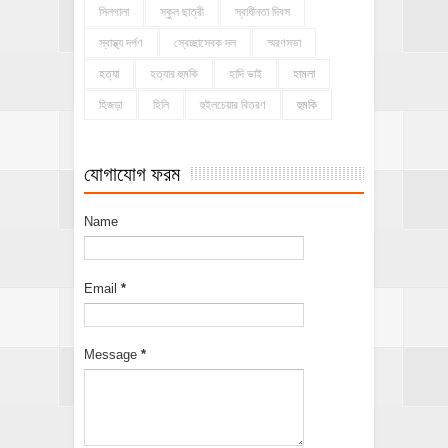
সিলগালা
স্কুল ছাত্রী
স্বাধীনতা দিবস
স্বাস্থ্য দর্পণ
স্বেচ্ছাসেবক দল
স্মরণসভা
হত্যা
হত্যার হুমকি
হাদি ভাই
হামলা
হিজড়া
হিলি
হুইলচেয়ার বিতরণ
হুমকি
যোগাযোগ ফরম
Name
Email
*
Message
*