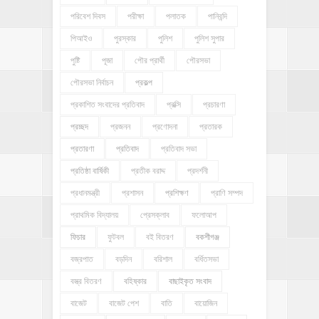
পরিবেশ দিবস
পরীক্ষা
পলাতক
পানিবন্দি
পিআইও
পুরস্কার
পুলিশ
পুলিশ সুপার
পুষ্টি
পূজা
পৌর প্রার্থী
পৌরসভা
পৌরসভা নির্বাচন
প্রকল্প
প্রকাশিত সংবাদের প্রতিবাদ
প্রক্সি
প্রচারণা
প্রচ্ছদ
প্রজনন
প্রণোদনা
প্রতারক
প্রতারণা
প্রতিবাদ
প্রতিবাদ সভা
প্রতিষ্ঠা বার্ষিকী
প্রতীক বরাদ্দ
প্রদর্শনী
প্রধানমন্ত্রী
প্রশাসন
প্রশিক্ষণ
প্রাণি সম্পদ
প্রাথমিক বিদ্যালয়
প্রেসক্লাব
ফলোআপ
ফিচার
ফুটবল
বই বিতরণ
বকশীগঞ্জ
বজ্রপাত
বড়দিন
বরিশাল
বর্ধিতসভা
বস্ত্র বিতরণ
বহিষ্কার
বাছাইকৃত সংবাদ
বাজেট
বাজেট পেশ
বাতি
বায়োজিন