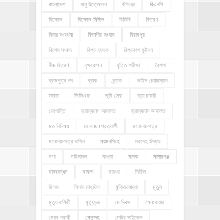
বাংলাদেশ
বালু উত্তোলন
বাঁশচড়া
বিএনপি
বিক্ষোভ
বিক্ষোভ-মিছিল
বিজিবি
বিতরণ
বিদায় সংবর্ধনা
বিভাগীয় সংবাদ
বিরামপুর
বিশেষ সংবাদ
বিশ্ব ব্যাংক
বিশ্বকাপ ফুটবল
বীজ বিতরণ
বৃক্ষরোপন
বৃত্তি পরীক্ষা
বৈশাখ
ব্রহ্মপুত্র নদ
ব্রাক
ব্র্যাক
ভাইস চেয়ারম্যান
ভারত
ভিজিএফ
ভূমি সেবা
ভূয়া চাকরী
ভোগান্তি
ভ্রাম্যমাণ আদালত
ভ্রাম্যমান আদালত
মত বিনিময়
মনোনয়ন প্রত্যাশী
মনোনয়নপত্র
মনোনয়নপত্র দাখিল
ময়মনসিংহ
মরদেহ উদ্ধার
মশা
মহিলাদল
মাগুড়া
মাদক
মাদারগঞ্জ
মানববন্ধন
মামলা
মারধর
মিছিল
মিলাদ
মিলাদ মাহফিল
মুক্তিযোদ্ধা
মৃত্যু
মৃত্যু বার্ষিকী
মৃত্যুদন্ড
মে দিবস
মেনকেয়ার
মেয়র প্রার্থী
মেলান্দহ
মোটর সাইকেল