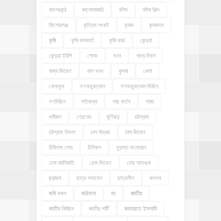
কালেরকন্ঠ
কালোবাজারি
কাঁসা
কাঁসা শিল্প
কিশোরগঞ্জ
কৃত্রিম সংকট
কৃষক
কৃষকদল
কৃষি
কৃষি কর্মকর্তা
কৃষি কার্ড
কেন্দুয়া
কেন্দুয়া ইউপি
ক্ষোভ
খনন
খাদ্য দিবস
খাদ্য বিতরণ
খাল খনন
খুলনা
খেলা
খেলাধূলা
গণঅভ্যুত্থান
গণঅভ্যুত্থান মিছিল
গণমিছিল
গাইবান্ধা
গাছ কর্তন
গাজা
গুনীজন
গ্রেনেড
ঘূর্ণিঝড়
চট্টগ্রাম
চট্টগ্রাম বিভাগ
চাল উদ্ধার
চাল বিতরণ
চিকিৎসা সেবা
চিনিকল
চুড়ান্ত মনোনয়ন
চেক জালিয়াতি
চেক বিতরণ
চোর আতঙ্ক
ছড়ারস
ছাত্র সমাবেশ
ছাত্রলীগ
জনপথ
জমি দখল
জরিমানা
জা
জাতীয়
জাতীয় নির্বাচন
জাতীয় পার্টি
জামায়াতে ইসলামী