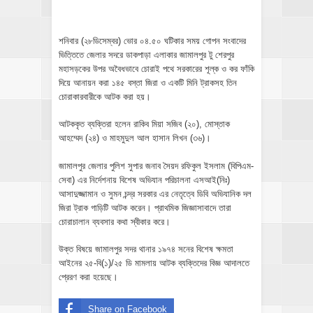
শনিবার (২৮ডিসেম্বর) ভোর ০৪.৫০ ঘটিকার সময় গোপন সংবাদের
ভিত্তিতে জেলার সদরে ডাকপাড়া এলাকার জামালপুর টু শেরপুর
মহাসড়কের উপর অবৈধভাবে চোরাই পথে সরকারের শূল্ক ও কর ফাঁকি
দিয়ে আনায়ন করা ১৪৫ বস্তা জিরা ও একটি মিনি ট্রাকসহ তিন
চোরাকারবারীকে আটক করা হয়।
আটককৃত ব্যক্তিরা হলেন রাকিব মিয়া সজিব (২০), মোস্তাক
আহম্মেদ (২৪) ও মাহমুদুল আল হাসান লিখন (৩৬)।
জামালপুর জেলার পুলিশ সুপার জনাব সৈয়দ রফিকুল ইসলাম (বিপিএম-
সেবা) এর নির্দেশনায় বিশেষ অভিযান পরিচালনা এসআই(নিঃ)
আসাদুজ্জামান ও সুমন চন্দ্র সরকার এর নেতৃত্বে ডিবি অভিযানিক দল
জিরা ট্রাক গাড়িটি আটক করেন। প্রাথমিক জিজ্ঞাসাবাদে তারা
চোরাচালান ব্যবসার কথা স্বীকার করে।
উক্ত বিষয়ে জামালপুর সদর থানার ১৯৭৪ সনের বিশেষ ক্ষমতা
আইনের ২৫-বি(১)/২৫ ডি মামলায় আটক ব্যক্তিদের বিজ্ঞ আদালতে
প্রেরণ করা হয়েছে।
Share on Facebook