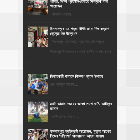
পালিত, শিক্ষা প্রতিষ্ঠানগুলোতে দিনব্যাপী নানা
আয়োজন
‎​আলমাস হোসেন ...
ইসলামপুরে ১০ শয্যা বিশিষ্ট মা ও শিশু কল্যাণ
কেন্দ্রের শুভ উদ্বোধন
ইসলামপুর (জামালপুর) প্রতিনিধি: জামালপুরের
ইসলামপুর উপজেলায় ১০ শয্যা বিশিষ্ট মা ও শিশু কল্যাণ
...
ঝিনাইগাতী থানাকে পিকআপ ভ্যান উপহার
মোঃ আরিফুল ইসলাম ...
মনটা আমার কেন যে ভালো লাগে না?- আতিকুর
রহমান
মনটা আমার কেন যে ...
‎ইসলামপুরে ব্যতিক্রমী আয়োজন, মৃত্যুর আগেই
নিজের ‘চল্লিশা’ খাওয়ালেন আব্দুস সালাম