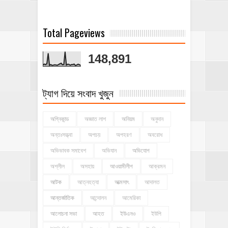
Total Pageviews
148,891
ট্যাগ দিয়ে সংবাদ খুজুন
অগ্নিকান্ড
অজ্ঞাত লাশ
অনিয়ম
অনুদান
অন্তঃসত্ত্বা
অপচয়
অপহরণ
অবরোধ
অভিভাবক সমাবেশ
অভিযান
অভিযোগ
অশ্লীল
অসহায়
আওয়ামীলীগ
আক্রমন
আটক
আত্নহত্যা
আত্মসাৎ
আদালত
আন্তর্জাতিক
আন্দোলন
আমেরিকা
আলোচনা সভা
আহত
ইউএনও
ইউপি