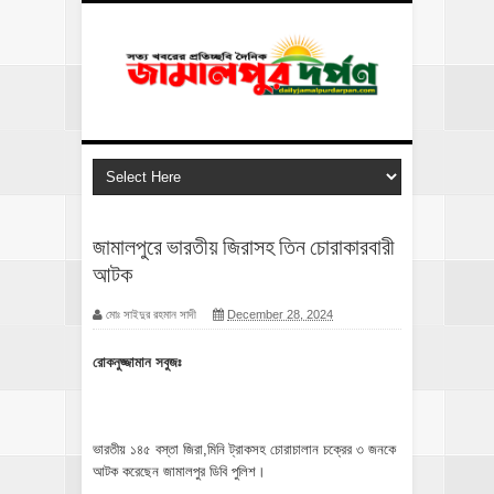
জামালপুরে ভারতীয় জিরাসহ তিন চোরাকারবারী
আটক
মোঃ সাইদুর রহমান সাদী
December 28, 2024
রোকনুজ্জামান সবুজঃ
ভারতীয় ১৪৫ বস্তা জিরা,মিনি ট্রাকসহ চোরাচালান চক্রের ৩ জনকে
আটক করেছেন জামালপুর ডিবি পুলিশ।