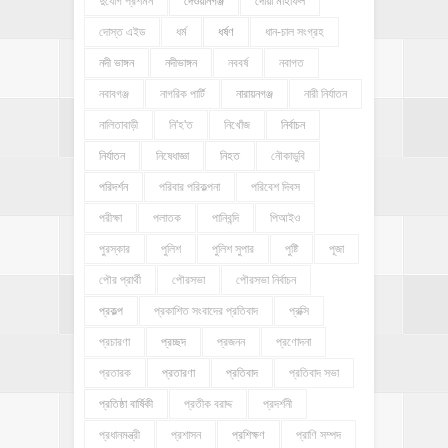
দুর্যোগ প্রশমন
দেওয়ানগঞ্জ
দোয়া মাহফিল
দোস্ত এইড
ধর্ম
ধর্ষণ
ধান-চাল সংগ্রহ
নদী ভাঙ্গন
নদীভাঙ্গন
নববর্ষ
নবাগত
নবাবগঞ্জ
নাগরিক পার্টি
নারায়নগঞ্জ
নারী নির্যাতন
নালিতাবাড়ী
নি'হ'ত
নিখোঁজ
নির্বাচন
নির্যাতন
নিষেধাজ্ঞা
নিহত
নৌকাডুবি
পরিদর্শন
পরিবার পরিকল্পনা
পরিবেশ দিবস
পরীক্ষা
পলাতক
পানিবন্দি
পিআইও
পুরস্কার
পুলিশ
পুলিশ সুপার
পুষ্টি
পূজা
পৌর প্রার্থী
পৌরসভা
পৌরসভা নির্বাচন
প্রকল্প
প্রকাশিত সংবাদের প্রতিবাদ
প্রক্সি
প্রচারণা
প্রচ্ছদ
প্রজনন
প্রণোদনা
প্রতারক
প্রতারণা
প্রতিবাদ
প্রতিবাদ সভা
প্রতিষ্ঠা বার্ষিকী
প্রতীক বরাদ্দ
প্রদর্শনী
প্রধানমন্ত্রী
প্রশাসন
প্রশিক্ষণ
প্রাণি সম্পদ