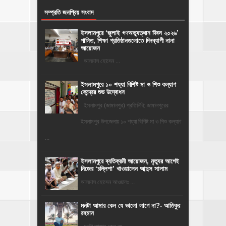
সম্প্রতি জনপ্রিয় সংবাদ
‎ইসলামপুরে ‘জুলাই গণঅভ্যুত্থান দিবস ২০২৬’
পালিত, শিক্ষা প্রতিষ্ঠানগুলোতে দিনব্যাপী নানা
আয়োজন
‎​আলমাস হোসেন ...
ইসলামপুরে ১০ শয্যা বিশিষ্ট মা ও শিশু কল্যাণ
কেন্দ্রের শুভ উদ্বোধন
ইসলামপুর (জামালপুর) প্রতিনিধি: জামালপুরের
ইসলামপুর উপজেলায় ১০ শয্যা বিশিষ্ট মা ও শিশু কল্যাণ
...
‎ইসলামপুরে ব্যতিক্রমী আয়োজন, মৃত্যুর আগেই
নিজের ‘চল্লিশা’ খাওয়ালেন আব্দুস সালাম
আলমাস হোসেন আওয়ালঃ ...
মনটা আমার কেন যে ভালো লাগে না?- আতিকুর
রহমান