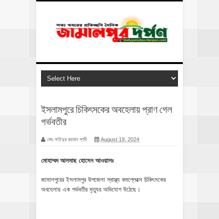
ইসলামপুরে চিকিৎসকের অবহেলায় প্রাণ গেল
গর্ভবতীর
মোঃ সাইদুর রহমান সাদী
August 19, 2024
মোহাম্মদ আলমাছ হোসেন আওয়ালঃ
জামালপুরের ইসলামপুর উপজেলা স্বাস্থ্য কমপ্লেক্সে চিকিৎসকের
অবহেলায় এক গর্ভবতীর মৃত্যুর অভিযোগ উঠেছে।