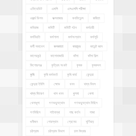
এফিডেভিট
এমপি
এসএসসি পরীক্ষা
ওয়ার্ল্ড ভিশন
কক্সবাজার
কনফিডেন্স
কবিতা
কবিরাজ
কমিটি
কমিটি গঠন
কর্মচারী
কর্মবিরতি
কর্মশালা
কর্মসংস্থান
কর্মসূচি
কর্মী সমাবেশ
কলকাতা
কারাদন্ড
কারেন্ট জাল
কালেরকন্ঠ
কালোবাজারি
কাঁসা
কাঁসা শিল্প
কিশোরগঞ্জ
কৃত্রিম সংকট
কৃষক
কৃষকদল
কৃষি
কৃষি কর্মকর্তা
কৃষি কার্ড
কেন্দুয়া
কেন্দুয়া ইউপি
ক্ষোভ
খনন
খাদ্য দিবস
খাদ্য বিতরণ
খাল খনন
খুলনা
খেলা
খেলাধূলা
গণঅভ্যুত্থান
গণঅভ্যুত্থান মিছিল
গণমিছিল
গাইবান্ধা
গাছ কর্তন
গাজা
গুনীজন
গোরস্থান
গ্রেনেড
ঘূর্ণিঝড়
চট্টগ্রাম
চট্টগ্রাম বিভাগ
চাল উদ্ধার