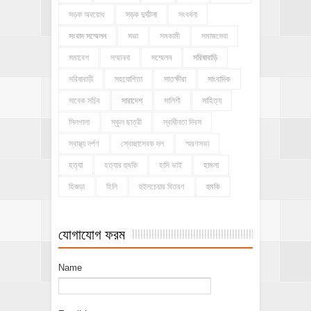
সড়ক অবরোধ
সড়ক দুর্ঘটনা
সংবর্ধনা
সংবাদ সম্মেলন
সভা
সমকামী
সমাজসেবা
সমাবেশ
সম্মাননা
সম্মেলন
সরিষাবাড়ি
সরিষাবাড়ী
সহযোগিতা
সাতক্ষীরা
সাংবাদিক
সাবেক সচিব
সারাদেশ
সালিশী
সাহিত্য
সিলগালা
স্কুল ছাত্রী
স্বাধীনতা দিবস
স্বাস্থ্য দর্পণ
স্বেচ্ছাসেবক দল
স্মরণসভা
হত্যা
হত্যার হুমকি
হাদি ভাই
হামলা
হিজড়া
হিলি
হুইলচেয়ার বিতরণ
হুমকি
যোগাযোগ ফরম
Name