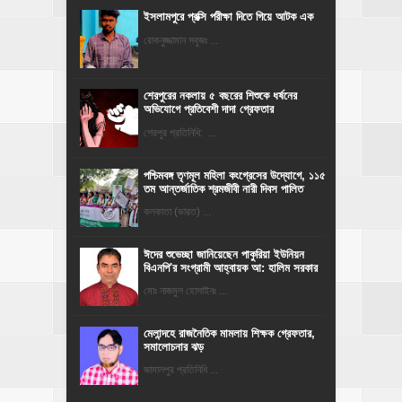
ইসলামপুরে প্রক্সি পরীক্ষা দিতে গিয়ে আটক এক
রোকনুজ্জামান সবুজঃ ...
শেরপুরের নকলায় ৫ বছরের শিশুকে ধর্ষনের
অভিযোগে প্রতিবেশী দাদা গ্রেফতার
শেরপুর প্রতিনিধি: ...
পশ্চিমবঙ্গ তৃণমূল মহিলা কংগ্রেসের উদ্যোগে, ১১৫
তম আন্তর্জাতিক শ্রমজীবী নারী দিবস পালিত
কলকাতা (ভারত) ...
ঈদের শুভেচ্ছা জানিয়েছেন পাকুরিয়া ইউনিয়ন
বিএনপি'র সংগ্রামী আহ্বায়ক আ: হালিম সরকার
মোঃ নাজমুল হোসাইনঃ ...
মেলান্দহে রাজনৈতিক মামলায় শিক্ষক গ্রেফতার,
সমালোচনার ঝড়
জামালপুর প্রতিনিধি ...