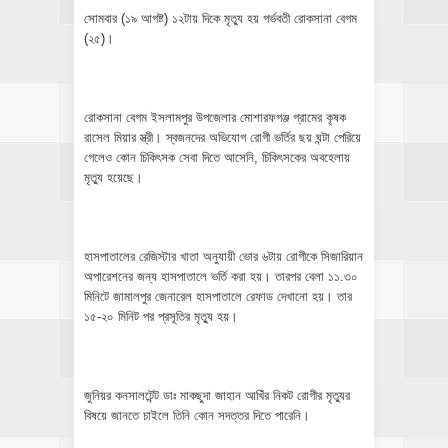
সোমবার (১৯ আগষ্ট) ১২টায় দিকে মৃত্যু হয় গর্ভবতী রোকসানা বেগম
(২৫)।
রোকসানা বেগম ইসলামপুর উপজেলার মোশারফগঞ্জ গ্রামের কৃষক
রাসেল মিয়ার স্ত্রী। স্বজনদের অভিযোগ রোগী ভর্তির ছয় ঘন্টা পেরিয়ে
গেলেও কোন চিকিৎসক সেবা দিতে আসেনি, চিকিৎসকের অবহেলায়
মৃত্যু হয়েছে।
হাসপাতালের রেজিস্টার খাতা অনুযায়ী ভোর ৬টায় রোগীকে সিজারিয়ান
অপারেশনের জন্য হাসপাতালে ভর্তি করা হয়। তারপর বেলা ১১.৩০
মিনিটে জামালপুর জেনারেল হাসপাতালে রেফাড দেখানো হয়। তার
১৫-২০ মিনিট পর প্রসূতির মৃত্যু হয়।
জুনিয়র কনসালটেন্ট ডাঃ মাকছুদা জাহান আখিঁর নিকট রোগীর মৃত্যুর
বিষয়ে জানতে চাইলে তিনি কোন সদত্তর দিতে পারেনি।