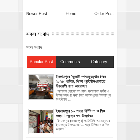
Newer Post
Home
Older Post
সকল সংবাদ
সকল সংবাদ
Popular Post
Comments
Category
‎ইসলামপুরে ‘জুলাই গণঅভ্যুত্থান দিবস
২০২৬’ পালিত, শিক্ষা প্রতিষ্ঠানগুলোতে
দিনব্যাপী নানা আয়োজন
‎​আলমাস হোসেন আওয়ালঃ‎ ‎​যথাযোগ্য মর্যাদা ও
বিনম্র শ্রদ্ধার মধ্য দিয়ে জামালপুরের ইসলামপুর
উপজেলার ...
ইসলামপুরে ১০ শয্যা বিশিষ্ট মা ও শিশু
কল্যাণ কেন্দ্রের শুভ উদ্বোধন
ইসলামপুর (জামালপুর) প্রতিনিধি: জামালপুরের
ইসলামপুর উপজেলায় ১০ শয্যা বিশিষ্ট মা ও শিশু
কল্যাণ ...