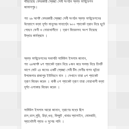
দাঁড়িয়েছে বেসরকারী স্বেচ্ছা সেবী সংগঠন স্বপ্ন ফাউন্ডেশন
জামালপুর।
গত ২৬ আগষ্ট বেসরকারী স্বেচ্ছা সেবী সংগঠন স্বপ্ন ফাউন্ডেশনের
উদ্যোগে বন্যা দূর্গত মানুষের সাহার্য্যে ৯০০ প্যাকেট ত্রান নিয়ে ছুটে
গেছেন ফেনী ও নোয়াখালীতে । ত্রাণ বিতরনসহ অংশ নিয়েছে
উদ্ধার কার্যক্রমে ।
স্বপ্ন ফাউন্ডেশনের সভাপতি সামিউল ইসলাম জানান,
গত ২৬আগষ্ট ৯শ প্যাকেট ত্রান নিয়ে ৮জন করে সদস্য নিয়ে তিনটি
ভাগে মোট ২৪ জনের একটি স্বেচ্ছা সেবী টিম ফেনীর দাগন ভূইয়া
উপজেলার রাজাপুর ইউনিয়নে যান । সেখানে তারা ৬শ প্যাকেট
ত্রাণ বিতরন করেন । বাকী ৩শ প্যাকেট ত্রাণ তারা নোয়াখালী বন্যা
দূর্গত এলাকায় বিতরন করেন ।
সামিউল ইসলাম আরো জানান, ত্রাণের মধ্যে ছিল
চাল,ডাল,মুড়ি, চিড়া,গুড়, বিস্কুট ,খাবার স্যালাইন, মোমবাতি,
স্যানেটানী প্যাড ও সুপেয় পানি ।