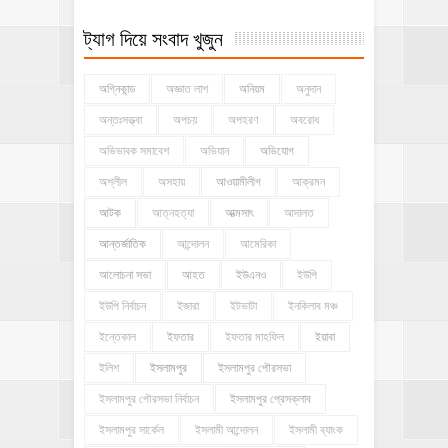
ট্যাগ দিয়ে সংবাদ খুজুন
অগ্নিকান্ড
অজ্ঞাত লাশ
অনিয়ম
অনুদান
অন্তঃসত্ত্বা
অপচয়
অপহরণ
অবরোধ
অভিভাবক সমাবেশ
অভিযান
অভিযোগ
অশ্লীল
অসহায়
আওয়ামীলীগ
আক্রমন
আটক
আত্নহত্যা
আত্মসাৎ
আদালত
আন্তর্জাতিক
আন্দোলন
আমেরিকা
আলোচনা সভা
আহত
ইউএনও
ইউপি
ইউপি নির্বাচন
ইজারা
ইটভাটা
ইনকিলাব মঞ্চ
ইন্তেকাল
ইফতার
ইফতার মাহফিল
ইয়াবা
ইলিশ
ইসলামপুর
ইসলামপুর পৌরসভা
ইসলামপুর পৌরসভা নির্বাচন
ইসলামপুর প্রেসক্লাব
ইসলামপুর সার্কেল
ইসলামী আন্দোলন
ইসলামী ব্যাংক