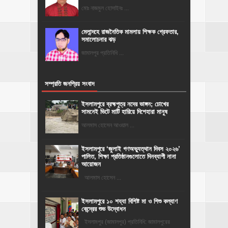
মোঃ নাজমুল হোসাইনঃ ...
মেলান্দহে রাজনৈতিক মামলায় শিক্ষক গ্রেফতার,
সমালোচনার ঝড়
জামালপুর প্রতিনিধি ...
সম্প্রতি জনপ্রিয় সংবাদ
ইসলামপুরে ব্রহ্মপুত্র নদের ভাঙ্গন; চোখের
সামনেই ভিটে মাটি হারিয়ে দিশেহারা মানুষ
আলমাস হোসেন আওয়াল ...
‎ইসলামপুরে ‘জুলাই গণঅভ্যুত্থান দিবস ২০২৬’
পালিত, শিক্ষা প্রতিষ্ঠানগুলোতে দিনব্যাপী নানা
আয়োজন
‎​আলমাস হোসেন ...
ইসলামপুরে ১০ শয্যা বিশিষ্ট মা ও শিশু কল্যাণ
কেন্দ্রের শুভ উদ্বোধন
ইসলামপুর (জামালপুর) প্রতিনিধি: জামালপুরের