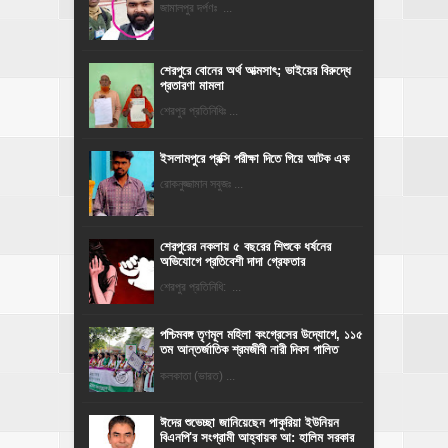
জামালপুর দর্পণঃ ...
শেরপুরে বোনের অর্থ আত্মসাৎ; ভাইয়ের বিরুদ্ধে
প্রতারণা মামলা
শেরপুর প্রতিনিধিঃ ...
ইসলামপুরে প্রক্সি পরীক্ষা দিতে গিয়ে আটক এক
রোকনুজ্জামান সবুজঃ ...
শেরপুরের নকলায় ৫ বছরের শিশুকে ধর্ষনের
অভিযোগে প্রতিবেশী দাদা গ্রেফতার
শেরপুর প্রতিনিধি: ...
পশ্চিমবঙ্গ তৃণমূল মহিলা কংগ্রেসের উদ্যোগে, ১১৫
তম আন্তর্জাতিক শ্রমজীবী নারী দিবস পালিত
কলকাতা (ভারত) ...
ঈদের শুভেচ্ছা জানিয়েছেন পাকুরিয়া ইউনিয়ন
বিএনপি'র সংগ্রামী আহ্বায়ক আ: হালিম সরকার