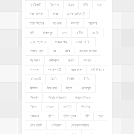
ঝিনাইগাতী
টাঙ্গাইল
ট্রেন
ডিসি
ডেঙ্গু
ড্রাম বিতরণ
ঢাকা
ত্রাণ প্রতিমন্ত্রী
ত্রাণ বিতরণ
দরপত্র
দশআনি
দাদুভাই
দাবী
দিনাজপুর
দুদক
দুর্নীতি
দুর্যোগ
দুর্যোগ প্রশমন
দেওয়ানগঞ্জ
দোয়া মাহফিল
দোস্ত এইড
ধর্ম
ধর্ষণ
ধান-চাল সংগ্রহ
নদী ভাঙ্গন
নদীভাঙ্গন
নববর্ষ
নবাগত
নবাবগঞ্জ
নাগরিক পার্টি
নারায়নগঞ্জ
নারী নির্যাতন
নালিতাবাড়ী
নি'হ'ত
নিখোঁজ
নির্বাচন
নির্যাতন
নিষেধাজ্ঞা
নিহত
নৌকাডুবি
পরিদর্শন
পরিবার পরিকল্পনা
পরিবেশ দিবস
পরীক্ষা
পলাতক
পানিবন্দি
পিআইও
পুরস্কার
পুলিশ
পুলিশ সুপার
পুষ্টি
পূজা
পৌর প্রার্থী
পৌরসভা
পৌরসভা নির্বাচন