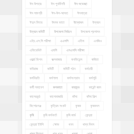
ঈদ উপহার
ঈদ পুনর্মিলনী
ঈদ শুভেচ্ছা
ঈদ সামগ্রী
ঈদ-উল-আযহা
ঈদযাত্রা
ঈদুল ফিতর
উৎসব ভাতা
উদ্বোধন
উন্নয়ন
উন্নয়ন কমিটি
উপজেলা নির্বাচন
উপজেলা প্রশাসন
এইচ.এস.সি পরীক্ষা
এএসপি
এতিম
এনজিও
এফিডেভিট
এমপি
এসএসসি পরীক্ষা
ওয়ার্ল্ড ভিশন
কক্সবাজার
কনফিডেন্স
কবিতা
কবিরাজ
কমিটি
কমিটি গঠন
কর্মচারী
কর্মবিরতি
কর্মশালা
কর্মসংস্থান
কর্মসূচি
কর্মী সমাবেশ
কলকাতা
কারাদন্ড
কারেন্ট জাল
কালেরকন্ঠ
কালোবাজারি
কাঁসা
কাঁসা শিল্প
কিশোরগঞ্জ
কৃত্রিম সংকট
কৃষক
কৃষকদল
কৃষি
কৃষি কর্মকর্তা
কৃষি কার্ড
কেন্দুয়া
কেন্দুয়া ইউপি
ক্ষোভ
খনন
খাদ্য দিবস
খাদ্য বিতরণ
খাল খনন
খুলনা
খেলা