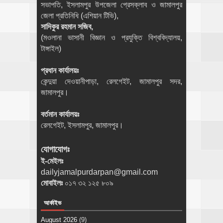
সভাপতি, ইসলামপুর উপজেলা প্রেসক্লাব ও জামালপুর
জেলা প্রতিনিধি (এশিয়ান টিভি),
সাদিকুর রহমান সজিব,
(মওলানা ভাসানী বিজ্ঞান ও প্রযুক্তি বিশ্ববিদ্যালয়,
টাঙ্গাইল)
প্রধান কার্যালয়ঃ
কেন্দুয়া দেওয়ানীপাড়া, রেলগেইট, জামালপুর সদর,
জামালপুর।
বর্তমান কার্যালয়ঃ
রেলগেইট, ইসলামপুর, জামালপুর।
যোগাযোগঃ
ই-মেইলঃ
dailyjamalpurdarpan@gmail.com
মোবাইলঃ
০১৭ ৩২ ১২৫ ৮০৯
আর্কাইভ
August 2026
(9)