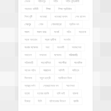
লেখক
শরীফপুর
শহীদ
শহীদ বুদ্ধিজীবী
শাহাদাত বার্ষিকী
শিক্ষা
শিক্ষা প্রতিষ্ঠান
শিলা বৃষ্টি
শুভেচ্ছা
শুভেচ্ছা ক্লাস
শেখ রাসেল
শেরপুর
শোক
শোভাযাত্রা
শ্রমিক দল
সকল
সকল খবর
সংঘর্ষ
সচিব
সচেতনা
সড়ক অবরোধ
সড়ক দুর্ঘটনা
সংবর্ধনা
সংবাদ সম্মেলন
সভা
সমকামী
সমাজসেবা
সমাবেশ
সম্মাননা
সম্মেলন
সরিষাবাড়ি
সরিষাবাড়ী
সহযোগিতা
সাতক্ষীরা
সাংবাদিক
সাবেক সচিব
সারাদেশ
সালিশী
সাহিত্য
সিলগালা
স্কুল ছাত্রী
স্বাধীনতা দিবস
স্বাস্থ্য দর্পণ
স্বেচ্ছাসেবক দল
স্মরণসভা
হত্যা
হত্যার হুমকি
হাদি ভাই
হামলা
হিজড়া
হিলি
হুইলচেয়ার বিতরণ
হুমকি