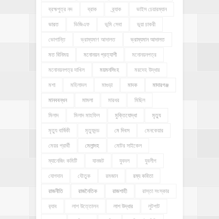
ব্রহ্মপুত্র নদ
ব্রাক
ব্র্যাক
ভাইস চেয়ারম্যান
ভারত
ভিজিএফ
ভূমি সেবা
ভূয়া চাকরী
ভোগান্তি
ভ্রাম্যমাণ আদালত
ভ্রাম্যমান আদালত
মত বিনিময়
মনোনয়ন প্রত্যাশী
মনোনয়নপত্র
মনোনয়নপত্র দাখিল
ময়মনসিংহ
মরদেহ উদ্ধার
মশা
মহিলাদল
মাগুড়া
মাদক
মাদারগঞ্জ
মানববন্ধন
মামলা
মারধর
মিছিল
মিলাদ
মিলাদ মাহফিল
মুক্তিযোদ্ধা
মৃত্যু
মৃত্যু বার্ষিকী
মৃত্যুদন্ড
মে দিবস
মেনকেয়ার
মেয়র প্রার্থী
মেলান্দহ
মোটর সাইকেল
ম্যানেজিং কমিটি
যানজট
যুবদল
যুবলীগ
যোগদান
যৌতুক
রমজান
রম্য কবিতা
রাজনীতি
রাজনৈতিক
রাজশাহী
রাস্তা সংস্কার
র‍্যাব
লাশ উত্তোলন
লাশ উদ্ধার
লুটপাট