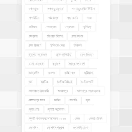
খেলাধূলা
গণঅভ্যুত্থান
গণঅভ্যুত্থান মিছিল
গণমিছিল
গাইবান্ধা
গাছ কর্তন
গাজা
গুনীজন
গোরস্থান
গ্রেনেড
ঘূর্ণিঝড়
চট্টগ্রাম
চট্টগ্রাম বিভাগ
চাল উদ্ধার
চাল বিতরণ
চিকিৎসা সেবা
চিনিকল
চুড়ান্ত মনোনয়ন
চেক জালিয়াতি
চেক বিতরণ
চোর আতঙ্ক
ছড়ারস
ছাত্র সমাবেশ
ছাত্রলীগ
জনপথ
জমি দখল
জরিমানা
জা
জাতীয়
জাতীয় নির্বাচন
জাতীয় পার্টি
জামায়াতে ইসলামী
জামালপুর
জামালপুর প্রেসক্লাব
জামালপুর সদর
জামিন
জালানি
জুয়া
জুয়াখেলা
জুলাই আন্দোলন
জুলাই গণঅভ্যুত্থান দিবস ২০২৬
জেল
জেলা পরিষদ
জেসমিন
জেসমিন প্রকল্প
জ্বালানী তেল