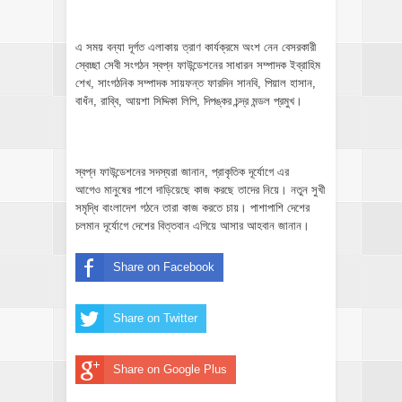
এ সময় বন্যা দূর্গত এলাকায় ত্রাণ কার্যক্রমে অংশ নেন বেসরকারী
স্বেচ্ছা সেবী সংগঠন স্বপ্ন ফাউন্ডেশনের সাধারন সম্পাদক ইব্রাহিম
শেখ, সাংগঠনিক সম্পাদক সায়ফন্ত ফারদিন সানবি, পিয়াল হাসান,
বাধঁন, রাব্বি, আয়শা সিদ্দিকা লিপি, দিপঙ্কর চন্দ্র মন্ডল প্রমুখ।
স্বপ্ন ফাউন্ডেশনের সদস্যরা জানান, প্রাকৃতিক দূর্যোগে এর
আগেও মানুষের পাশে দাড়িয়েছে কাজ করছে তাদের নিয়ে। নতুন সুখী
সমৃদ্ধি বাংলাদেশ গঠনে তারা কাজ করতে চায়। পাশাপাশি দেশের
চলমান দূর্যোগে দেশের বিত্তবান এগিয়ে আসার আহবান জানান।
Share on Facebook
Share on Twitter
Share on Google Plus