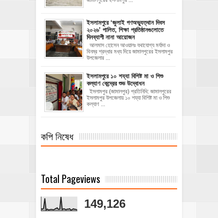
‎ইসলামপুরে ‘জুলাই গণঅভ্যুত্থান দিবস
২০২৬’ পালিত, শিক্ষা প্রতিষ্ঠানগুলোতে
দিনব্যাপী নানা আয়োজন
‎​আলমাস হোসেন আওয়ালঃ‎ ‎​যথাযোগ্য মর্যাদা ও
বিনম্র শ্রদ্ধার মধ্য দিয়ে জামালপুরের ইসলামপুর
উপজেলার ...
ইসলামপুরে ১০ শয্যা বিশিষ্ট মা ও শিশু
কল্যাণ কেন্দ্রের শুভ উদ্বোধন
ইসলামপুর (জামালপুর) প্রতিনিধি: জামালপুরের
ইসলামপুর উপজেলায় ১০ শয্যা বিশিষ্ট মা ও শিশু
কল্যাণ ...
কপি নিষেধ
Total Pageviews
149,126