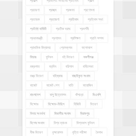
প্রকল্প
প্রকাশিত সংবাদের প্রতিবাদ
প্রক্সি
প্রচারণা
প্রচ্ছদ
প্রজনন
প্রণোদনা
প্রতারক
প্রতারণা
প্রতিবাদ
প্রতিবাদ সভা
প্রতিষ্ঠা বার্ষিকী
প্রতীক বরাদ্দ
প্রদর্শনী
প্রধানমন্ত্রী
প্রশাসন
প্রশিক্ষণ
প্রাণি সম্পদ
প্রাথমিক বিদ্যালয়
প্রেসক্লাব
ফলোআপ
ফিচার
ফুটবল
বই বিতরণ
বকশীগঞ্জ
বজ্রপাত
বড়দিন
বরিশাল
বর্ধিতসভা
বস্ত্র বিতরণ
বহিষ্কার
বাছাইকৃত সংবাদ
বাজেট
বাজেট পেশ
বাতি
বায়োজিন
বাংলাদেশ
বালু উত্তোলন
বাঁশচড়া
বিএনপি
বিক্ষোভ
বিক্ষোভ-মিছিল
বিজিবি
বিতরণ
বিদায় সংবর্ধনা
বিভাগীয় সংবাদ
বিরামপুর
বিশেষ সংবাদ
বিশ্ব ব্যাংক
বিশ্বকাপ ফুটবল
বীজ বিতরণ
বৃক্ষরোপন
বৃত্তি পরীক্ষা
বৈশাখ