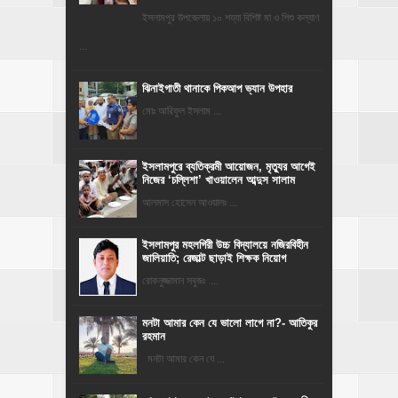
ইসলামপুর উপজেলায় ১০ শয্যা বিশিষ্ট মা ও শিশু কল্যাণ
...
ঝিনাইগাতী থানাকে পিকআপ ভ্যান উপহার
মোঃ আরিফুল ইসলাম ...
‎ইসলামপুরে ব্যতিক্রমী আয়োজন, মৃত্যুর আগেই
নিজের ‘চল্লিশা’ খাওয়ালেন আব্দুস সালাম
আলমাস হোসেন আওয়ালঃ ...
​ইসলামপুর মহলগিরী উচ্চ বিদ্যালয়ে নজিরবিহীন
জালিয়াতি; রেজাল্ট ছাড়াই শিক্ষক নিয়োগ
রোকনুজ্জামান সবুজঃ ...
মনটা আমার কেন যে ভালো লাগে না?- আতিকুর
রহমান
মনটা আমার কেন যে ...