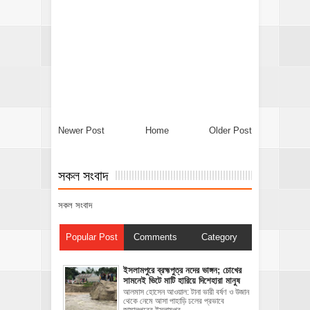
Newer Post
Home
Older Post
সকল সংবাদ
সকল সংবাদ
Popular Post
Comments
Category
ইসলামপুরে ব্রহ্মপুত্র নদের ভাঙ্গন; চোখের
সামনেই ভিটে মাটি হারিয়ে দিশেহারা মানুষ
আলমাস হোসেন আওয়াল: টানা ভারী বর্ষণ ও উজান
থেকে নেমে আসা পাহাড়ি ঢলের প্রভাবে
জামালপুরের ইসলামপুর ...