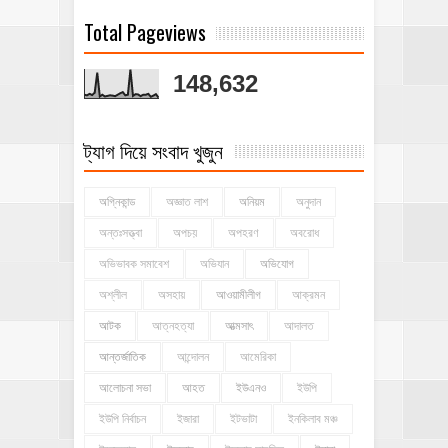
Total Pageviews
148,632
ট্যাগ দিয়ে সংবাদ খুজুন
অগ্নিকান্ড
অজ্ঞাত লাশ
অনিয়ম
অনুদান
অন্তঃসত্ত্বা
অপচয়
অপহরণ
অবরোধ
অভিভাবক সমাবেশ
অভিযান
অভিযোগ
অশ্লীল
অসহায়
আওয়ামীলীগ
আক্রমন
আটক
আত্নহত্যা
আত্মসাৎ
আদালত
আন্তর্জাতিক
আন্দোলন
আমেরিকা
আলোচনা সভা
আহত
ইউএনও
ইউপি
ইউপি নির্বাচন
ইজারা
ইটভাটা
ইনকিলাব মঞ্চ