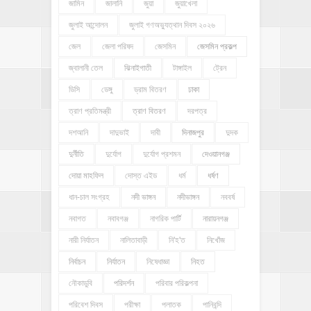
জামিন
জালানি
জুয়া
জুয়াখেলা
জুলাই আন্দোলন
জুলাই গণঅভ্যুত্থান দিবস ২০২৬
জেল
জেলা পরিষদ
জেসমিন
জেসমিন প্রকল্প
জ্বালানী তেল
ঝিনাইগাতী
টাঙ্গাইল
ট্রেন
ডিসি
ডেঙ্গু
ড্রাম বিতরণ
ঢাকা
ত্রাণ প্রতিমন্ত্রী
ত্রাণ বিতরণ
দরপত্র
দশআনি
দাদুভাই
দাবী
দিনাজপুর
দুদক
দুর্নীতি
দুর্যোগ
দুর্যোগ প্রশমন
দেওয়ানগঞ্জ
দোয়া মাহফিল
দোস্ত এইড
ধর্ম
ধর্ষণ
ধান-চাল সংগ্রহ
নদী ভাঙ্গন
নদীভাঙ্গন
নববর্ষ
নবাগত
নবাবগঞ্জ
নাগরিক পার্টি
নারায়নগঞ্জ
নারী নির্যাতন
নালিতাবাড়ী
নি'হ'ত
নিখোঁজ
নির্বাচন
নির্যাতন
নিষেধাজ্ঞা
নিহত
নৌকাডুবি
পরিদর্শন
পরিবার পরিকল্পনা
পরিবেশ দিবস
পরীক্ষা
পলাতক
পানিবন্দি