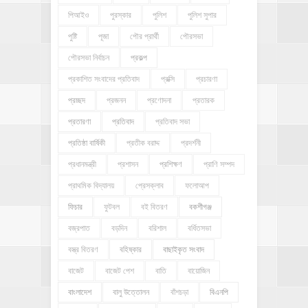
পিআইও
পুরস্কার
পুলিশ
পুলিশ সুপার
পুষ্টি
পূজা
পৌর প্রার্থী
পৌরসভা
পৌরসভা নির্বাচন
প্রকল্প
প্রকাশিত সংবাদের প্রতিবাদ
প্রক্সি
প্রচারণা
প্রচ্ছদ
প্রজনন
প্রণোদনা
প্রতারক
প্রতারণা
প্রতিবাদ
প্রতিবাদ সভা
প্রতিষ্ঠা বার্ষিকী
প্রতীক বরাদ্দ
প্রদর্শনী
প্রধানমন্ত্রী
প্রশাসন
প্রশিক্ষণ
প্রাণি সম্পদ
প্রাথমিক বিদ্যালয়
প্রেসক্লাব
ফলোআপ
ফিচার
ফুটবল
বই বিতরণ
বকশীগঞ্জ
বজ্রপাত
বড়দিন
বরিশাল
বর্ধিতসভা
বস্ত্র বিতরণ
বহিষ্কার
বাছাইকৃত সংবাদ
বাজেট
বাজেট পেশ
বাতি
বায়োজিন
বাংলাদেশ
বালু উত্তোলন
বাঁশচড়া
বিএনপি