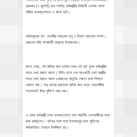
রোববার (৭ জুলাই) রাত দশটায় ধর্মমন্ত্রীর নির্বাচনী এলাকা জেলা
পরিষদ ডাকবাংলোতে এ ঘটনা ঘটে।
আটককৃতরা হল তানভীর আহমেদ তপু ও নিহাল আহমেদ ললাট।
দুজনের বাড়ি পার্শ্ববর্তী মেলান্দহ উপজেলায়।
জানা গেছে, গত রবিবার রাত দশটার সময় ওই দুই যুবক ধর্মমন্ত্রীর
সাথে দেখা করতে আসে। লিটন নামে এক আওয়ামী নেতা মন্ত্রীর
সাথে দেখা করতে আসা একজনের প্যান্টের পেছনে রাখা পিস্তল
দেখতে পায়। পরে তাদের দুজনকে আটক করে অন্য নেতাকর্মীরা
গণধোলাই দিয়ে পুলিশে খবর দেয়।
এ সময় ধর্মমন্ত্রী তখন ডাকবাংলোতে বসে স্থানীয় নেতাকর্মীদের সঙ্গে
কথা বলছিলেন। ঘটনার সঙ্গে সঙ্গে ইসলামপুর থানা পুলিশের
কর্মকর্তারাও সেখানে উপস্থিত হয়।