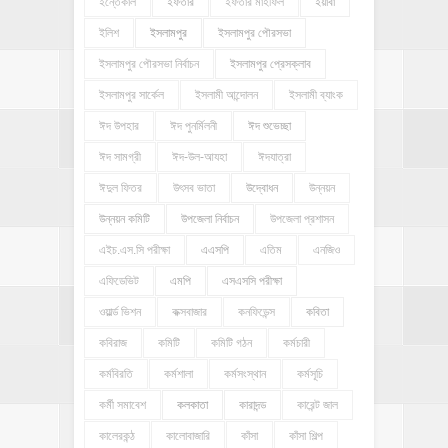
ইন্তেকাল
ইফতার
ইফতার মাহফিল
ইয়াবা
ইলিশ
ইসলামপুর
ইসলামপুর পৌরসভা
ইসলামপুর পৌরসভা নির্বাচন
ইসলামপুর প্রেসক্লাব
ইসলামপুর সার্কেল
ইসলামী আন্দোলন
ইসলামী ব্যাংক
ঈদ উপহার
ঈদ পুনর্মিলনী
ঈদ শুভেচ্ছা
ঈদ সামগ্রী
ঈদ-উল-আযহা
ঈদযাত্রা
ঈদুল ফিতর
উৎসব ভাতা
উদ্বোধন
উন্নয়ন
উন্নয়ন কমিটি
উপজেলা নির্বাচন
উপজেলা প্রশাসন
এইচ.এস.সি পরীক্ষা
এএসপি
এতিম
এনজিও
এফিডেভিট
এমপি
এসএসসি পরীক্ষা
ওয়ার্ল্ড ভিশন
কক্সবাজার
কনফিডেন্স
কবিতা
কবিরাজ
কমিটি
কমিটি গঠন
কর্মচারী
কর্মবিরতি
কর্মশালা
কর্মসংস্থান
কর্মসূচি
কর্মী সমাবেশ
কলকাতা
কারাদন্ড
কারেন্ট জাল
কালেরকন্ঠ
কালোবাজারি
কাঁসা
কাঁসা শিল্প