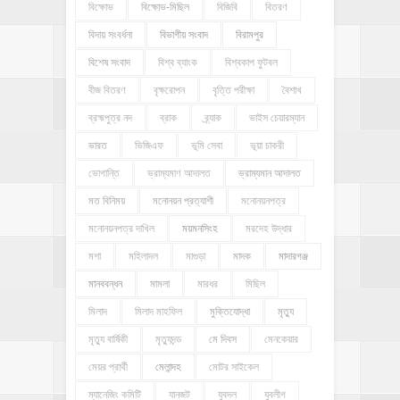
বিক্ষোভ
বিক্ষোভ-মিছিল
বিজিবি
বিতরণ
বিদায় সংবর্ধনা
বিভাগীয় সংবাদ
বিরামপুর
বিশেষ সংবাদ
বিশ্ব ব্যাংক
বিশ্বকাপ ফুটবল
বীজ বিতরণ
বৃক্ষরোপন
বৃত্তি পরীক্ষা
বৈশাখ
ব্রহ্মপুত্র নদ
ব্রাক
ব্র্যাক
ভাইস চেয়ারম্যান
ভারত
ভিজিএফ
ভূমি সেবা
ভূয়া চাকরী
ভোগান্তি
ভ্রাম্যমাণ আদালত
ভ্রাম্যমান আদালত
মত বিনিময়
মনোনয়ন প্রত্যাশী
মনোনয়নপত্র
মনোনয়নপত্র দাখিল
ময়মনসিংহ
মরদেহ উদ্ধার
মশা
মহিলাদল
মাগুড়া
মাদক
মাদারগঞ্জ
মানববন্ধন
মামলা
মারধর
মিছিল
মিলাদ
মিলাদ মাহফিল
মুক্তিযোদ্ধা
মৃত্যু
মৃত্যু বার্ষিকী
মৃত্যুদন্ড
মে দিবস
মেনকেয়ার
মেয়র প্রার্থী
মেলান্দহ
মোটর সাইকেল
ম্যানেজিং কমিটি
যানজট
যুবদল
যুবলীগ