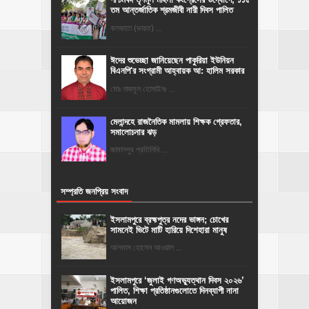
তম আন্তর্জাতিক শ্রমজীবী নারী দিবস পালিত
কলকাতা (ভারত) ...
ঈদের শুভেচ্ছা জানিয়েছেন পাকুরিয়া ইউনিয়ন
বিএনপি'র সংগ্রামী আহ্বায়ক আ: হালিম সরকার
মোঃ নাজমুল হোসাইনঃ ...
মেলান্দহে রাজনৈতিক মামলায় শিক্ষক গ্রেফতার,
সমালোচনার ঝড়
জামালপুর প্রতিনিধি ...
সম্প্রতি জনপ্রিয় সংবাদ
ইসলামপুরে ব্রহ্মপুত্র নদের ভাঙ্গন; চোখের
সামনেই ভিটে মাটি হারিয়ে দিশেহারা মানুষ
আলমাস হোসেন আওয়াল ...
‎ইসলামপুরে ‘জুলাই গণঅভ্যুত্থান দিবস ২০২৬’
পালিত, শিক্ষা প্রতিষ্ঠানগুলোতে দিনব্যাপী নানা
আয়োজন