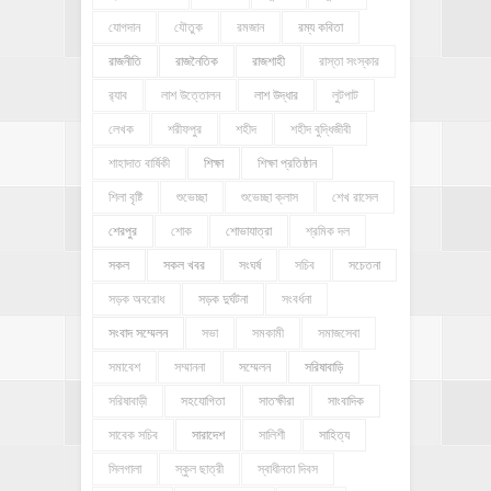
যোগদান
যৌতুক
রমজান
রম্য কবিতা
রাজনীতি
রাজনৈতিক
রাজশাহী
রাস্তা সংস্কার
র‍্যাব
লাশ উত্তোলন
লাশ উদ্ধার
লুটপাট
লেখক
শরীফপুর
শহীদ
শহীদ বুদ্ধিজীবী
শাহাদাত বার্ষিকী
শিক্ষা
শিক্ষা প্রতিষ্ঠান
শিলা বৃষ্টি
শুভেচ্ছা
শুভেচ্ছা ক্লাস
শেখ রাসেল
শেরপুর
শোক
শোভাযাত্রা
শ্রমিক দল
সকল
সকল খবর
সংঘর্ষ
সচিব
সচেতনা
সড়ক অবরোধ
সড়ক দুর্ঘটনা
সংবর্ধনা
সংবাদ সম্মেলন
সভা
সমকামী
সমাজসেবা
সমাবেশ
সম্মাননা
সম্মেলন
সরিষাবাড়ি
সরিষাবাড়ী
সহযোগিতা
সাতক্ষীরা
সাংবাদিক
সাবেক সচিব
সারাদেশ
সালিশী
সাহিত্য
সিলগালা
স্কুল ছাত্রী
স্বাধীনতা দিবস