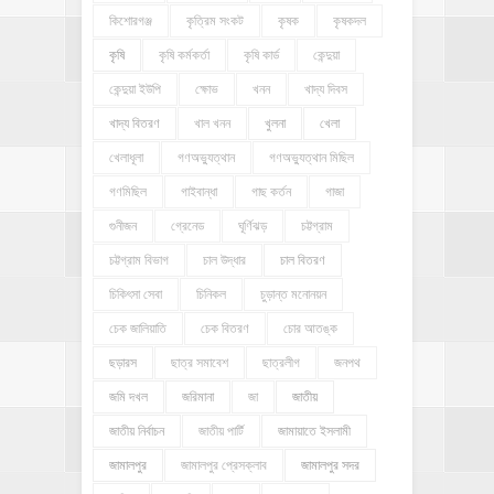
কিশোরগঞ্জ
কৃত্রিম সংকট
কৃষক
কৃষকদল
কৃষি
কৃষি কর্মকর্তা
কৃষি কার্ড
কেন্দুয়া
কেন্দুয়া ইউপি
ক্ষোভ
খনন
খাদ্য দিবস
খাদ্য বিতরণ
খাল খনন
খুলনা
খেলা
খেলাধূলা
গণঅভ্যুত্থান
গণঅভ্যুত্থান মিছিল
গণমিছিল
গাইবান্ধা
গাছ কর্তন
গাজা
গুনীজন
গ্রেনেড
ঘূর্ণিঝড়
চট্টগ্রাম
চট্টগ্রাম বিভাগ
চাল উদ্ধার
চাল বিতরণ
চিকিৎসা সেবা
চিনিকল
চুড়ান্ত মনোনয়ন
চেক জালিয়াতি
চেক বিতরণ
চোর আতঙ্ক
ছড়ারস
ছাত্র সমাবেশ
ছাত্রলীগ
জনপথ
জমি দখল
জরিমানা
জা
জাতীয়
জাতীয় নির্বাচন
জাতীয় পার্টি
জামায়াতে ইসলামী
জামালপুর
জামালপুর প্রেসক্লাব
জামালপুর সদর