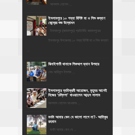
‎​আলমাস হোসেন ...
ইসলামপুরে ১০ শয্যা বিশিষ্ট মা ও শিশু কল্যাণ
কেন্দ্রের শুভ উদ্বোধন
ইসলামপুর (জামালপুর) প্রতিনিধি: জামালপুরের
ইসলামপুর উপজেলায় ১০ শয্যা বিশিষ্ট মা ও শিশু কল্যাণ
...
ঝিনাইগাতী থানাকে পিকআপ ভ্যান উপহার
মোঃ আরিফুল ইসলাম ...
‎ইসলামপুরে ব্যতিক্রমী আয়োজন, মৃত্যুর আগেই
নিজের ‘চল্লিশা’ খাওয়ালেন আব্দুস সালাম
আলমাস হোসেন আওয়ালঃ ...
মনটা আমার কেন যে ভালো লাগে না?- আতিকুর
রহমান
মনটা আমার কেন যে ...