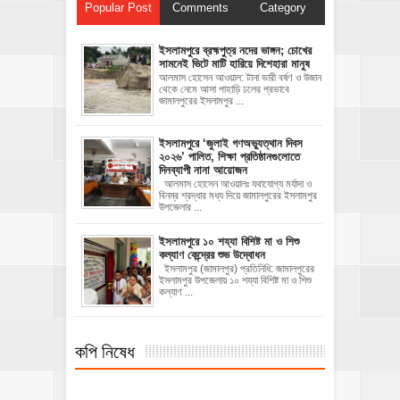
Popular Post
Comments
Category
ইসলামপুরে ব্রহ্মপুত্র নদের ভাঙ্গন; চোখের
সামনেই ভিটে মাটি হারিয়ে দিশেহারা মানুষ
আলমাস হোসেন আওয়াল: টানা ভারী বর্ষণ ও উজান
থেকে নেমে আসা পাহাড়ি ঢলের প্রভাবে
জামালপুরের ইসলামপুর ...
‎ইসলামপুরে ‘জুলাই গণঅভ্যুত্থান দিবস
২০২৬’ পালিত, শিক্ষা প্রতিষ্ঠানগুলোতে
দিনব্যাপী নানা আয়োজন
‎​আলমাস হোসেন আওয়ালঃ‎ ‎​যথাযোগ্য মর্যাদা ও
বিনম্র শ্রদ্ধার মধ্য দিয়ে জামালপুরের ইসলামপুর
উপজেলার ...
ইসলামপুরে ১০ শয্যা বিশিষ্ট মা ও শিশু
কল্যাণ কেন্দ্রের শুভ উদ্বোধন
ইসলামপুর (জামালপুর) প্রতিনিধি: জামালপুরের
ইসলামপুর উপজেলায় ১০ শয্যা বিশিষ্ট মা ও শিশু
কল্যাণ ...
কপি নিষেধ