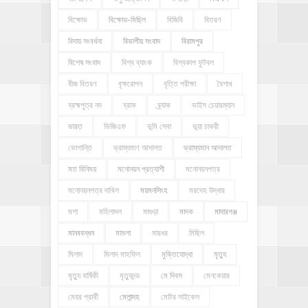
বিক্ষোভ
বিক্ষোভ-মিছিল
বিজিবি
বিতরণ
বিদায় সংবর্ধনা
বিভাগীয় সংবাদ
বিরামপুর
বিশেষ সংবাদ
বিশ্ব ব্যাংক
বিশ্বকাপ ফুটবল
বীজ বিতরণ
বৃক্ষরোপন
বৃত্তি পরীক্ষা
বৈশাখ
ব্রহ্মপুত্র নদ
ব্রাক
ব্র্যাক
ভাইস চেয়ারম্যান
ভারত
ভিজিএফ
ভূমি সেবা
ভূয়া চাকরী
ভোগান্তি
ভ্রাম্যমাণ আদালত
ভ্রাম্যমান আদালত
মত বিনিময়
মনোনয়ন প্রত্যাশী
মনোনয়নপত্র
মনোনয়নপত্র দাখিল
ময়মনসিংহ
মরদেহ উদ্ধার
মশা
মহিলাদল
মাগুড়া
মাদক
মাদারগঞ্জ
মানববন্ধন
মামলা
মারধর
মিছিল
মিলাদ
মিলাদ মাহফিল
মুক্তিযোদ্ধা
মৃত্যু
মৃত্যু বার্ষিকী
মৃত্যুদন্ড
মে দিবস
মেনকেয়ার
মেয়র প্রার্থী
মেলান্দহ
মোটর সাইকেল