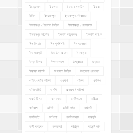
ইন্তেকাল
ইফতার
ইফতার মাহফিল
ইয়াবা
ইলিশ
ইসলামপুর
ইসলামপুর পৌরসভা
ইসলামপুর পৌরসভা নির্বাচন
ইসলামপুর প্রেসক্লাব
ইসলামপুর সার্কেল
ইসলামী আন্দোলন
ইসলামী ব্যাংক
ঈদ উপহার
ঈদ পুনর্মিলনী
ঈদ শুভেচ্ছা
ঈদ সামগ্রী
ঈদ-উল-আযহা
ঈদযাত্রা
ঈদুল ফিতর
উৎসব ভাতা
উদ্বোধন
উন্নয়ন
উন্নয়ন কমিটি
উপজেলা নির্বাচন
উপজেলা প্রশাসন
এইচ.এস.সি পরীক্ষা
এএসপি
এতিম
এনজিও
এফিডেভিট
এমপি
এসএসসি পরীক্ষা
ওয়ার্ল্ড ভিশন
কক্সবাজার
কনফিডেন্স
কবিতা
কবিরাজ
কমিটি
কমিটি গঠন
কর্মচারী
কর্মবিরতি
কর্মশালা
কর্মসংস্থান
কর্মসূচি
কর্মী সমাবেশ
কলকাতা
কারাদন্ড
কারেন্ট জাল