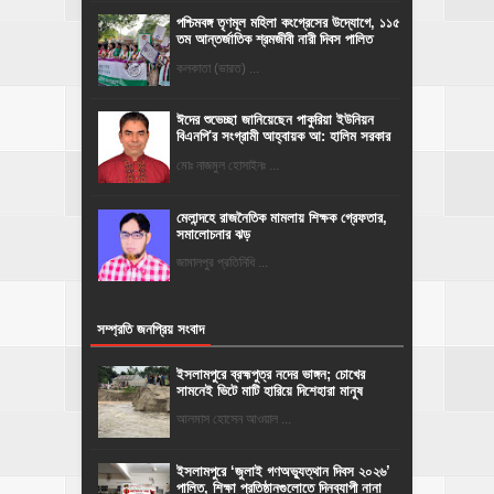
পশ্চিমবঙ্গ তৃণমূল মহিলা কংগ্রেসের উদ্যোগে, ১১৫
তম আন্তর্জাতিক শ্রমজীবী নারী দিবস পালিত
কলকাতা (ভারত) ...
ঈদের শুভেচ্ছা জানিয়েছেন পাকুরিয়া ইউনিয়ন
বিএনপি'র সংগ্রামী আহ্বায়ক আ: হালিম সরকার
মোঃ নাজমুল হোসাইনঃ ...
মেলান্দহে রাজনৈতিক মামলায় শিক্ষক গ্রেফতার,
সমালোচনার ঝড়
জামালপুর প্রতিনিধি ...
সম্প্রতি জনপ্রিয় সংবাদ
ইসলামপুরে ব্রহ্মপুত্র নদের ভাঙ্গন; চোখের
সামনেই ভিটে মাটি হারিয়ে দিশেহারা মানুষ
আলমাস হোসেন আওয়াল ...
‎ইসলামপুরে ‘জুলাই গণঅভ্যুত্থান দিবস ২০২৬’
পালিত, শিক্ষা প্রতিষ্ঠানগুলোতে দিনব্যাপী নানা