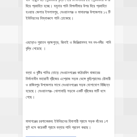
দিয়ে প্রবাহিত হচ্ছে। যমুনার পানি বিপদসীমার উপর দিয়ে প্রবাহিত
হওয়ায় জেলার ইসলামপুর, দেওয়ানগঞ্জ ও মাদারগঞ্জ উপজেলার ১২ টি
ইউনিয়নের নিম্নাঞ্চলে পানি ঢোকেছে।
এছাড়াও পুরাতন ব্রহ্মপুত্র, ঝিনাই ও জিঞ্জিরামসহ সব নদ-নদীর পানি
বৃদ্ধি পেয়েছে ।
বন্যা ও বৃষ্টির পানির তোড়ে দেওয়ানগঞ্জের কাঠারবিল বাজারের
নির্মানাধীন মহারানী ব্রীজের এপ্রোজ সড়ক ভেঙ্গে কুড়িগ্রামের রৌমারী
ও রাজিবপুর উপজেলার সাথে দেওয়ানগঞ্জের সড়ক যোগাযোগ বিচ্ছিন্ন
হয়েছে। দেওয়ানগঞ্জ- খোলাবাড়ি সড়কে একটি ব্রীজের মাটি ধসে
গেছে।
মাদাগঞ্জের চরপাকেরদহ ইউনিয়নের হিদাগারী গ্রামে সড়ক বাঁধের ১শ
ফুট ধসে কয়েকটি গ্রামে বন্যার পানি প্রবেশ করছে।