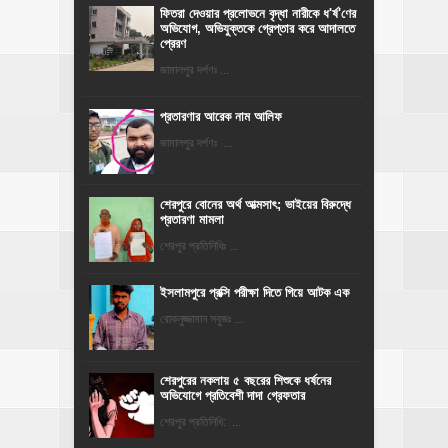
ফিতরা দেওয়ার প্রলোভনে বৃদ্ধা নারীকে ধ'র্ষ'ণের
অভিযোগ, অভিযুক্তকে গ্রেপ্তার করে আদালতে
প্রেরণ
জামালপুর দর্পণঃ ...
প্রতারণার আরেক নাম আলিফ
জামালপুর দর্পণঃ ...
শেরপুরে বোনের অর্থ আত্মসাৎ; ভাইয়ের বিরুদ্ধে
প্রতারণা মামলা
শেরপুর প্রতিনিধিঃ ...
ইসলামপুরে প্রক্সি পরীক্ষা দিতে গিয়ে আটক এক
রোকনুজ্জামান সবুজঃ ...
শেরপুরের নকলায় ৫ বছরের শিশুকে ধর্ষনের
অভিযোগে প্রতিবেশী দাদা গ্রেফতার
শেরপুর প্রতিনিধি: ...