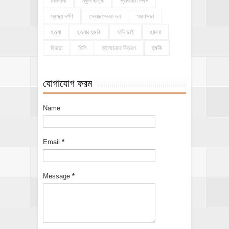
সিলগালা
স্কুল ছাত্রী
স্বাধীনতা দিবস
স্বাস্থ্য দর্পণ
স্বেচ্ছাসেবক দল
স্মরণসভা
হত্যা
হত্যার হুমকি
হাদি ভাই
হামলা
হিজড়া
হিলি
হুইলচেয়ার বিতরণ
হুমকি
যোগাযোগ ফরম
Name
Email
*
Message
*