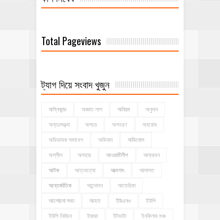
Total Pageviews
ট্যাগ দিয়ে সংবাদ খুজুন
অগ্নিকান্ড
অজ্ঞাত লাশ
অনিয়ম
অনুদান
অন্তঃসত্ত্বা
অপচয়
অপহরণ
অবরোধ
অভিভাবক সমাবেশ
অভিযান
অভিযোগ
অশ্লীল
অসহায়
আওয়ামীলীগ
আক্রমন
আটক
আত্নহত্যা
আত্মসাৎ
আদালত
আন্তর্জাতিক
আন্দোলন
আমেরিকা
আলোচনা সভা
আহত
ইউএনও
ইউপি
ইউপি নির্বাচন
ইজারা
ইটভাটা
ইনকিলাব মঞ্চ