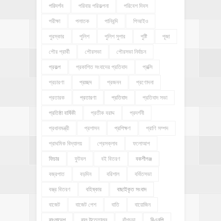
পরিদর্শন
পরিবার পরিকল্পনা
পরিবেশ দিবস
পরীক্ষা
পলাতক
পানিবন্দি
পিআইও
পুরস্কার
পুলিশ
পুলিশ সুপার
পুষ্টি
পূজা
পৌর প্রার্থী
পৌরসভা
পৌরসভা নির্বাচন
প্রকল্প
প্রকাশিত সংবাদের প্রতিবাদ
প্রক্সি
প্রচারণা
প্রচ্ছদ
প্রজনন
প্রণোদনা
প্রতারক
প্রতারণা
প্রতিবাদ
প্রতিবাদ সভা
প্রতিষ্ঠা বার্ষিকী
প্রতীক বরাদ্দ
প্রদর্শনী
প্রধানমন্ত্রী
প্রশাসন
প্রশিক্ষণ
প্রাণি সম্পদ
প্রাথমিক বিদ্যালয়
প্রেসক্লাব
ফলোআপ
ফিচার
ফুটবল
বই বিতরণ
বকশীগঞ্জ
বজ্রপাত
বড়দিন
বরিশাল
বর্ধিতসভা
বস্ত্র বিতরণ
বহিষ্কার
বাছাইকৃত সংবাদ
বাজেট
বাজেট পেশ
বাতি
বায়োজিন
বাংলাদেশ
বালু উত্তোলন
বাঁশচড়া
বিএনপি