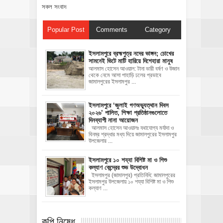
সকল সংবাদ
Popular Post
Comments
Category
ইসলামপুরে ব্রহ্মপুত্র নদের ভাঙ্গন; চোখের
সামনেই ভিটে মাটি হারিয়ে দিশেহারা মানুষ
আলমাস হোসেন আওয়াল: টানা ভারী বর্ষণ ও উজান
থেকে নেমে আসা পাহাড়ি ঢলের প্রভাবে
জামালপুরের ইসলামপুর ...
‎ইসলামপুরে ‘জুলাই গণঅভ্যুত্থান দিবস
২০২৬’ পালিত, শিক্ষা প্রতিষ্ঠানগুলোতে
দিনব্যাপী নানা আয়োজন
‎​আলমাস হোসেন আওয়ালঃ‎ ‎​যথাযোগ্য মর্যাদা ও
বিনম্র শ্রদ্ধার মধ্য দিয়ে জামালপুরের ইসলামপুর
উপজেলার ...
ইসলামপুরে ১০ শয্যা বিশিষ্ট মা ও শিশু
কল্যাণ কেন্দ্রের শুভ উদ্বোধন
ইসলামপুর (জামালপুর) প্রতিনিধি: জামালপুরের
ইসলামপুর উপজেলায় ১০ শয্যা বিশিষ্ট মা ও শিশু
কল্যাণ ...
কপি নিষেধ