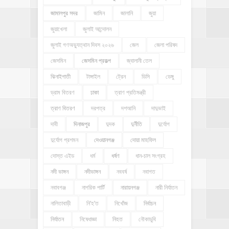
জামালপুর সদর
জামিন
জালানি
জুয়া
জুয়াখেলা
জুলাই আন্দোলন
জুলাই গণঅভ্যুত্থান দিবস ২০২৬
জেল
জেলা পরিষদ
জেসমিন
জেসমিন প্রকল্প
জ্বালানী তেল
ঝিনাইগাতী
টাঙ্গাইল
ট্রেন
ডিসি
ডেঙ্গু
ড্রাম বিতরণ
ঢাকা
ত্রাণ প্রতিমন্ত্রী
ত্রাণ বিতরণ
দরপত্র
দশআনি
দাদুভাই
দাবী
দিনাজপুর
দুদক
দুর্নীতি
দুর্যোগ
দুর্যোগ প্রশমন
দেওয়ানগঞ্জ
দোয়া মাহফিল
দোস্ত এইড
ধর্ম
ধর্ষণ
ধান-চাল সংগ্রহ
নদী ভাঙ্গন
নদীভাঙ্গন
নববর্ষ
নবাগত
নবাবগঞ্জ
নাগরিক পার্টি
নারায়নগঞ্জ
নারী নির্যাতন
নালিতাবাড়ী
নি'হ'ত
নিখোঁজ
নির্বাচন
নির্যাতন
নিষেধাজ্ঞা
নিহত
নৌকাডুবি