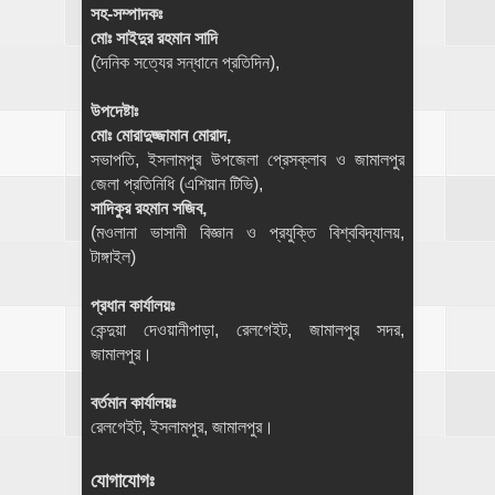
সহ-সম্পাদকঃ
মোঃ সাইদুর রহমান সাদি
(দৈনিক সত্যের সন্ধানে প্রতিদিন),
উপদেষ্টাঃ
মোঃ মোরাদুজ্জামান মোরাদ,
সভাপতি, ইসলামপুর উপজেলা প্রেসক্লাব ও জামালপুর
জেলা প্রতিনিধি (এশিয়ান টিভি),
সাদিকুর রহমান সজিব,
(মওলানা ভাসানী বিজ্ঞান ও প্রযুক্তি বিশ্ববিদ্যালয়,
টাঙ্গাইল)
প্রধান কার্যালয়ঃ
কেন্দুয়া দেওয়ানীপাড়া, রেলগেইট, জামালপুর সদর,
জামালপুর।
বর্তমান কার্যালয়ঃ
রেলগেইট, ইসলামপুর, জামালপুর।
যোগাযোগঃ