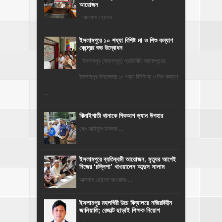
আয়োজন
‎​আলমাস হোসেন ...
ইসলামপুরে ১০ শয্যা বিশিষ্ট মা ও শিশু কল্যাণ
কেন্দ্রের শুভ উদ্বোধন
ইসলামপুর (জামালপুর) প্রতিনিধি: জামালপুরের
ইসলামপুর উপজেলায় ১০ শয্যা বিশিষ্ট মা ও শিশু কল্যাণ
...
ঝিনাইগাতী থানাকে পিকআপ ভ্যান উপহার
মোঃ আরিফুল ইসলাম ...
‎ইসলামপুরে ব্যতিক্রমী আয়োজন, মৃত্যুর আগেই
নিজের ‘চল্লিশা’ খাওয়ালেন আব্দুস সালাম
আলমাস হোসেন আওয়ালঃ ...
​ইসলামপুর মহলগিরী উচ্চ বিদ্যালয়ে নজিরবিহীন
জালিয়াতি; রেজাল্ট ছাড়াই শিক্ষক নিয়োগ