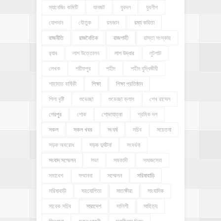
ম্যানেজিং কমিটি
যানজট
যুবদল
যুবলীগ
যোগদান
যৌতুক
রমজান
রম্য কবিতা
রাজনীতি
রাজনৈতিক
রাজশাহী
রাস্তা সংস্কার
র‍্যাব
লাশ উত্তোলন
লাশ উদ্ধার
লুটপাট
লেখক
শরীফপুর
শহীদ
শহীদ বুদ্ধিজীবী
শাহাদাত বার্ষিকী
শিক্ষা
শিক্ষা প্রতিষ্ঠান
শিলা বৃষ্টি
শুভেচ্ছা
শুভেচ্ছা ক্লাস
শেখ রাসেল
শেরপুর
শোক
শোভাযাত্রা
শ্রমিক দল
সকল
সকল খবর
সংঘর্ষ
সচিব
সচেতনা
সড়ক অবরোধ
সড়ক দুর্ঘটনা
সংবর্ধনা
সংবাদ সম্মেলন
সভা
সমকামী
সমাজসেবা
সমাবেশ
সম্মাননা
সম্মেলন
সরিষাবাড়ি
সরিষাবাড়ী
সহযোগিতা
সাতক্ষীরা
সাংবাদিক
সাবেক সচিব
সারাদেশ
সালিশী
সাহিত্য