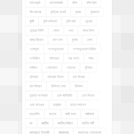
কালেরকন্ঠ
কালোবাজারি
কাঁসা
কাঁসা শিল্প
কিশোরগঞ্জ
কৃত্রিম সংকট
কৃষক
কৃষকদল
কৃষি
কৃষি কর্মকর্তা
কৃষি কার্ড
কেন্দুয়া
কেন্দুয়া ইউপি
ক্ষোভ
খনন
খাদ্য দিবস
খাদ্য বিতরণ
খাল খনন
খুলনা
খেলা
খেলাধূলা
গণঅভ্যুত্থান
গণঅভ্যুত্থান মিছিল
গণমিছিল
গাইবান্ধা
গাছ কর্তন
গাজা
গুনীজন
গোরস্থান
গ্রেনেড
ঘূর্ণিঝড়
চট্টগ্রাম
চট্টগ্রাম বিভাগ
চাল উদ্ধার
চাল বিতরণ
চিকিৎসা সেবা
চিনিকল
চুড়ান্ত মনোনয়ন
চেক জালিয়াতি
চেক বিতরণ
চোর আতঙ্ক
ছড়ারস
ছাত্র সমাবেশ
ছাত্রলীগ
জনপথ
জমি দখল
জরিমানা
জা
জাতীয়
জাতীয় নির্বাচন
জাতীয় পার্টি
জামায়াতে ইসলামী
জামালপুর
জামালপুর প্রেসক্লাব